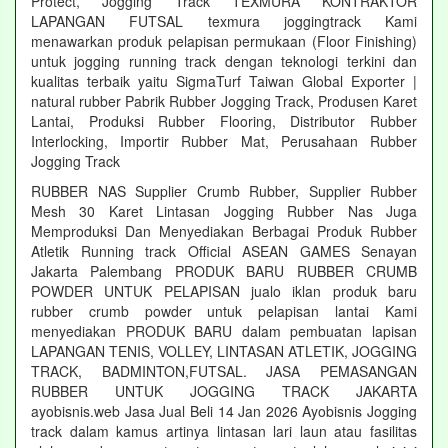
Protect, Jogging Track TEXMURA KONTRAKTOR
LAPANGAN FUTSAL texmura joggingtrack Kami
menawarkan produk pelapisan permukaan (Floor Finishing)
untuk jogging running track dengan teknologi terkini dan
kualitas terbaik yaitu SigmaTurf Taiwan Global Exporter |
natural rubber Pabrik Rubber Jogging Track, Produsen Karet
Lantai, Produksi Rubber Flooring, Distributor Rubber
Interlocking, Importir Rubber Mat, Perusahaan Rubber
Jogging Track
RUBBER NAS Supplier Crumb Rubber, Supplier Rubber
Mesh 30 Karet Lintasan Jogging Rubber Nas Juga
Memproduksi Dan Menyediakan Berbagai Produk Rubber
Atletik Running track Official ASEAN GAMES Senayan
Jakarta Palembang PRODUK BARU RUBBER CRUMB
POWDER UNTUK PELAPISAN jualo iklan produk baru
rubber crumb powder untuk pelapisan lantai Kami
menyediakan PRODUK BARU dalam pembuatan lapisan
LAPANGAN TENIS, VOLLEY, LINTASAN ATLETIK, JOGGING
TRACK, BADMINTON,FUTSAL. JASA PEMASANGAN
RUBBER UNTUK JOGGING TRACK JAKARTA
ayobisnis.web Jasa Jual Beli 14 Jan 2026 Ayobisnis Jogging
track dalam kamus artinya lintasan lari laun atau fasilitas