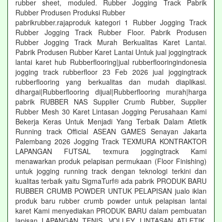
rubber sheet, moduled. Rubber Jogging Track Pabrik
Rubber Produsen Produksi Rubber
pabrikrubber.rajaproduk kategori 1 Rubber Jogging Track
Rubber Jogging Track Rubber Floor. Pabrik Produsen
Rubber Jogging Track Murah Berkualitas Karet Lantai.
Pabrik Produsen Rubber Karet Lantai Untuk jual joggingtrack
lantai karet hub Rubberflooring|jual rubberflooringindonesia
jogging track rubberfloor 23 Feb 2026 jual joggingtrack
rubberflooring yang berkualitas dan mudah diaplikasi.
dihargai|Rubberflooring dijual|Rubberflooring murah|harga
pabrik RUBBER NAS Supplier Crumb Rubber, Supplier
Rubber Mesh 30 Karet Lintasan Jogging Perusahaan Kami
Bekerja Keras Untuk Menjadi Yang Terbaik Dalam Atletik
Running track Official ASEAN GAMES Senayan Jakarta
Palembang 2026 Jogging Track TEXMURA KONTRAKTOR
LAPANGAN FUTSAL texmura joggingtrack Kami
menawarkan produk pelapisan permukaan (Floor Finishing)
untuk jogging running track dengan teknologi terkini dan
kualitas terbaik yaitu SigmaTurf® ada pabrik PRODUK BARU
RUBBER CRUMB POWDER UNTUK PELAPISAN jualo iklan
produk baru rubber crumb powder untuk pelapisan lantai
karet Kami menyediakan PRODUK BARU dalam pembuatan
lapisan LAPANGAN TENIS, VOLLEY, LINTASAN ATLETIK,