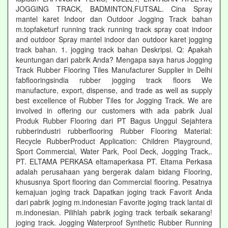
JOGGING TRACK, BADMINTON,FUTSAL. Cina Spray
mantel karet Indoor dan Outdoor Jogging Track bahan
m.topfaketurf running track running track spray coat indoor
and outdoor Spray mantel indoor dan outdoor karet jogging
track bahan. 1. jogging track bahan Deskripsi. Q: Apakah
keuntungan dari pabrik Anda? Mengapa saya harus Jogging
Track Rubber Flooring Tiles Manufacturer Supplier in Delhi
fabflooringsindia rubber jogging track floors We
manufacture, export, dispense, and trade as well as supply
best excellence of Rubber Tiles for Jogging Track. We are
involved in offering our customers with ada pabrik Jual
Produk Rubber Flooring dari PT Bagus Unggul Sejahtera
rubberindustri rubberflooring Rubber Flooring Material:
Recycle RubberProduct Application: Children Playground,
Sport Commercial, Water Park, Pool Deck, Jogging Track,.
PT. ELTAMA PERKASA eltamaperkasa PT. Eltama Perkasa
adalah perusahaan yang bergerak dalam bidang Flooring,
khususnya Sport flooring dan Commercial flooring. Pesatnya
kemajuan joging track Dapatkan joging track Favorit Anda
dari pabrik joging m.indonesian Favorite joging track lantai di
m.indonesian. Pilihlah pabrik joging track terbaik sekarang!
joging track. Jogging Waterproof Synthetic Rubber Running