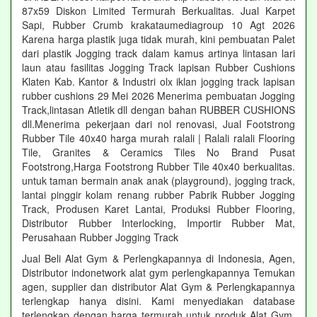
87x59 Diskon Limited Termurah Berkualitas. Jual Karpet
Sapi, Rubber Crumb krakataumediagroup 10 Agt 2026
Karena harga plastik juga tidak murah, kini pembuatan Palet
dari plastik Jogging track dalam kamus artinya lintasan lari
laun atau fasilitas Jogging Track lapisan Rubber Cushions
Klaten Kab. Kantor & Industri olx iklan jogging track lapisan
rubber cushions 29 Mei 2026 Menerima pembuatan Jogging
Track,lintasan Atletik dll dengan bahan RUBBER CUSHIONS
dll.Menerima pekerjaan dari nol renovasi, Jual Footstrong
Rubber Tile 40x40 harga murah ralali | Ralali ralali Flooring
Tile, Granites & Ceramics Tiles No Brand Pusat
Footstrong,Harga Footstrong Rubber Tile 40x40 berkualitas.
untuk taman bermain anak anak (playground), jogging track,
lantai pinggir kolam renang rubber Pabrik Rubber Jogging
Track, Produsen Karet Lantai, Produksi Rubber Flooring,
Distributor Rubber Interlocking, Importir Rubber Mat,
Perusahaan Rubber Jogging Track
Jual Beli Alat Gym & Perlengkapannya di Indonesia, Agen,
Distributor indonetwork alat gym perlengkapannya Temukan
agen, supplier dan distributor Alat Gym & Perlengkapannya
terlengkap hanya disini. Kami menyediakan database
terlengkap dengan harga termurah untuk produk Alat Gym.