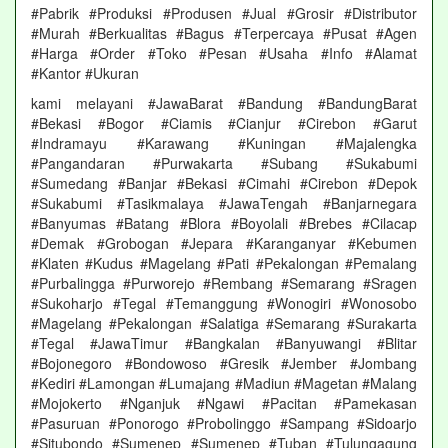
#Pabrik #Produksi #Produsen #Jual #Grosir #Distributor
#Murah #Berkualitas #Bagus #Terpercaya #Pusat #Agen
#Harga #Order #Toko #Pesan #Usaha #Info #Alamat
#Kantor #Ukuran
kami melayani #JawaBarat #Bandung #BandungBarat
#Bekasi #Bogor #Ciamis #Cianjur #Cirebon #Garut
#Indramayu #Karawang #Kuningan #Majalengka
#Pangandaran #Purwakarta #Subang #Sukabumi
#Sumedang #Banjar #Bekasi #Cimahi #Cirebon #Depok
#Sukabumi #Tasikmalaya #JawaTengah #Banjarnegara
#Banyumas #Batang #Blora #Boyolali #Brebes #Cilacap
#Demak #Grobogan #Jepara #Karanganyar #Kebumen
#Klaten #Kudus #Magelang #Pati #Pekalongan #Pemalang
#Purbalingga #Purworejo #Rembang #Semarang #Sragen
#Sukoharjo #Tegal #Temanggung #Wonogiri #Wonosobo
#Magelang #Pekalongan #Salatiga #Semarang #Surakarta
#Tegal #JawaTimur #Bangkalan #Banyuwangi #Blitar
#Bojonegoro #Bondowoso #Gresik #Jember #Jombang
#Kediri #Lamongan #Lumajang #Madiun #Magetan #Malang
#Mojokerto #Nganjuk #Ngawi #Pacitan #Pamekasan
#Pasuruan #Ponorogo #Probolinggo #Sampang #Sidoarjo
#Situbondo #Sumenep #Sumenep #Tuban #Tulungagung