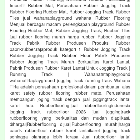
Importir Rubber Mat, Perusahaan Rubber Jogging Track
Rubber Flooring Rubber Mat, Rubber Jogging Track, Rubber
Tiles jual wahanaplayground wahana Rubber Flooring
Menjual berbagai macam perlengkapan playground Rubber
Flooring Rubber Mat, Rubber Jogging Track, Rubber Tiles
jual rubber flooring murah harga rubber Rubber Jogging
Track Pabrik Rubber Produsen Produksi Rubber
pabrikrubber.rajaproduk kategori 1 Rubber Jogging Track
Rubber Jogging Track Rubber Floor. Pabrik Produsen
Rubber Jogging Track Murah Berkualitas Karet Lantai.
Pabrik Produsen Rubber Karet Lantai Untuk Jogging Track |
Running Track | Wahanatirtaplayground
wahanatirtaplayground jogging track running track Wahana
Tirta adalah perusahaan profesional dalam pembuatan alas
karet safety rubber flooring rubber mate. Perusahaan
membangun joging track dengan jual joggingtrack lantai
karet hub: Rubberflooring|jual rubberflooringindonesia
jogging track rubberfloor 2026 jual joggingtrack
rubberflooring yang berkualitas dan mudah diaplikasi.
dihargai|Rubberflooring dijual|Rubberflooring murah|harga
pabrik rubberfloor rubber karet lantaikaret jogging track
sehingga olahraga lebih terasa Jual rubberfloor lantai