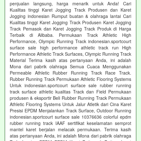
penjualan langsung, harga menarik untuk Anda! Cari
Kualitas tinggi Karet Jogging Track Produsen dan Karet
Jogging indonesian Rumput buatan & olahraga lantai Cari
Kualitas tinggi Karet Jogging Track Produsen Karet Jogging
Track Pemasok dan Karet Jogging Track Produk di Harga
Terbaik di Alibaba. Permukaan Track Athletic High
Performance, Olympic Running Track indonesian.sportcourt
surface sale high performance athletic track run High
Performance Athletic Track Surfaces, Olympic Running Track
Material Terima kasih atas pertanyaan Anda, ini adalah
Mona dari pabrik olahraga Semua Cuaca Menggunakan
Permeable Athletic Rubber Running Track Race Track.
Rubber Running Track Permukaan Athletic Flooring Systems
Untuk indonesian.sportcourt surface sale rubber running
track surface athletic kualitas Track dan Field Permukaan
produsen & eksportir Beli Rubber Running Track Permukaan
Athletic Flooring Systems Untuk Jalur Atletik dari Cina Karet
Presisi EPDM Menjalankan Track Surface, Outdoor Running
indonesian.sportcourt surface sale 10376636 colorful epdm
rubber running track IAAF sertifikat keselamatan semprot
mantel karet berjalan melacak permukaan. Terima kasih
atas pertanyaan Anda, ini adalah Mona dari pabrik olahraga