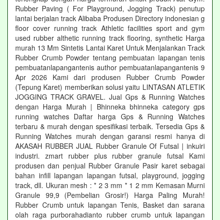
Rubber Paving ( For Playground, Jogging Track) penutup
lantai berjalan track Alibaba Produsen Directory indonesian g
floor cover running track Athletic facilities sport and gym
used rubber althetic running track flooring, synthetic Harga
murah 13 Mm Sintetis Lantai Karet Untuk Menjalankan Track
Rubber Crumb Powder tentang pembuatan lapangan tenis
pembuatanlapangantenis author pembuatanlapangantenis 9
Apr 2026 Kami dari produsen Rubber Crumb Powder
(Tepung Karet) memberikan solusi yaitu LINTASAN ATLETIK
JOGGING TRACK GRAVEL. Jual Gps & Running Watches
dengan Harga Murah | Bhinneka bhinneka category gps
running watches Daftar harga Gps & Running Watches
terbaru & murah dengan spesifikasi terbaik. Tersedia Gps &
Running Watches murah dengan garansi resmi hanya di
AKASAH RUBBER JUAL Rubber Granule Of Futsal | inkuiri
industri. zmart rubber plus rubber granule futsal Kami
produsen dan penjual Rubber Granule Pasir karet sebagai
bahan infill lapangan lapangan futsal, playground, jogging
track, dll. Ukuran mesh : * 2 3 mm * 1 2 mm Kemasan Murni
Granule 99,9 (Pembelian Grosir!) Harga Paling Murah!
Rubber Crumb untuk lapangan Tenis, Basket dan sarana
olah raga purborahadianto rubber crumb untuk lapangan