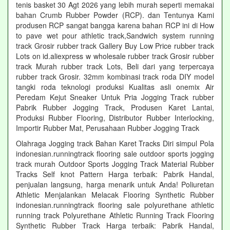
tenis basket 30 Agt 2026 yang lebih murah seperti memakai
bahan Crumb Rubber Powder (RCP). dan Tentunya Kami
produsen RCP sangat bangga karena bahan RCP ini di How
to pave wet pour athletic track,Sandwich system running
track Grosir rubber track Gallery Buy Low Price rubber track
Lots on id.aliexpress w wholesale rubber track Grosir rubber
track Murah rubber track Lots, Beli dari yang terpercaya
rubber track Grosir. 32mm kombinasi track roda DIY model
tangki roda teknologi produksi Kualitas asli onemix Air
Peredam Kejut Sneaker Untuk Pria Jogging Track rubber
Pabrik Rubber Jogging Track, Produsen Karet Lantai,
Produksi Rubber Flooring, Distributor Rubber Interlocking,
Importir Rubber Mat, Perusahaan Rubber Jogging Track
Olahraga Jogging track Bahan Karet Tracks Diri simpul Pola
indonesian.runningtrack flooring sale outdoor sports jogging
track murah Outdoor Sports Jogging Track Material Rubber
Tracks Self knot Pattern Harga terbaik: Pabrik Handal,
penjualan langsung, harga menarik untuk Anda! Poliuretan
Athletic Menjalankan Melacak Flooring Synthetic Rubber
indonesian.runningtrack flooring sale polyurethane athletic
running track Polyurethane Athletic Running Track Flooring
Synthetic Rubber Track Harga terbaik: Pabrik Handal,