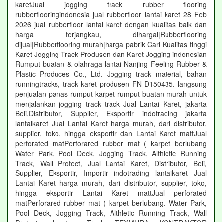
karetJual jogging track rubber flooring
rubberflooringindonesia jual rubberfloor lantai karet 28 Feb
2026 jual rubberfloor lantai karet dengan kualitas baik dan
harga terjangkau, dihargai|Rubberflooring
dijual|Rubberflooring murah|harga pabrik Cari Kualitas tinggi
Karet Jogging Track Produsen dan Karet Jogging indonesian
Rumput buatan & olahraga lantai Nanjing Feeling Rubber &
Plastic Produces Co., Ltd. Jogging track material, bahan
runningtracks, track karet produsen FN D150435. langsung
penjualan panas rumput karpet rumput buatan murah untuk
menjalankan jogging track track Jual Lantai Karet, jakarta
Beli,Distributor, Supplier, Eksportir indotrading jakarta
lantaikaret Jual Lantai Karet harga murah, dari distributor,
supplier, toko, hingga eksportir dan Lantai Karet mattJual
perforated matPerforared rubber mat ( karpet berlubang
Water Park, Pool Deck, Jogging Track, Althletic Running
Track, Wall Protect, Jual Lantai Karet, Distributor, Beli,
Supplier, Eksportir, Importir indotrading lantaikaret Jual
Lantai Karet harga murah, dari distributor, supplier, toko,
hingga eksportir Lantai Karet mattJual perforated
matPerforared rubber mat ( karpet berlubang. Water Park,
Pool Deck, Jogging Track, Althletic Running Track, Wall