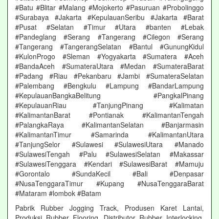
#Batu #Blitar #Malang #Mojokerto #Pasuruan #Probolinggo
#Surabaya #Jakarta #KepulauanSeribu #Jakarta #Barat
#Pusat #Selatan #Timur #Utara #banten #Lebak
#Pandeglang #Serang #Tangerang #Cilegon #Serang
#Tangerang #TangerangSelatan #Bantul #GunungKidul
#KulonProgo #Sleman #Yogyakarta #Sumatera #Aceh
#BandaAceh #SumateraUtara #Medan #SumateraBarat
#Padang #Riau #Pekanbaru #Jambi #SumateraSelatan
#Palembang #Bengkulu #Lampung #BandarLampung
#KepulauanBangkaBelitung #PangkalPinang
#KepulauanRiau #TanjungPinang #Kalimatan
#KalimantanBarat #Pontianak #KalimantanTengah
#PalangkaRaya #KalimantanSelatan #Banjarmasin
#KalimantanTimur #Samarinda #KalimantanUtara
#TanjungSelor #Sulawesi #SulawesiUtara #Manado
#SulawesiTengah #Palu #SulawesiSelatan #Makassar
#SulawesiTenggara #Kendari #SulawesiBarat #Mamuju
#Gorontalo #SundaKecil #Bali #Denpasar
#NusaTenggaraTimur #Kupang #NusaTenggaraBarat
#Mataram #lombok #Batam
Pabrik Rubber Jogging Track, Produsen Karet Lantai,
Produksi Rubber Flooring, Distributor Rubber Interlocking,