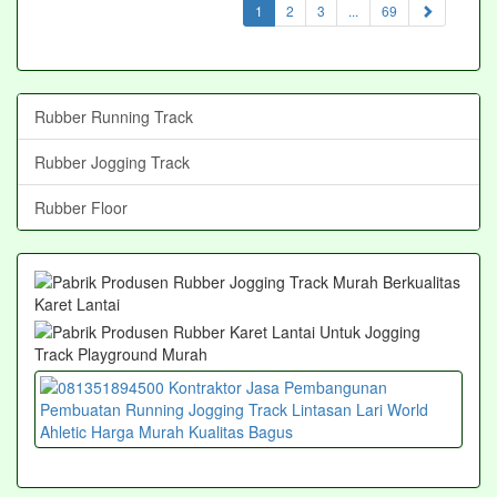
(current)
1
2
3
...
69
Rubber Running Track
Rubber Jogging Track
Rubber Floor