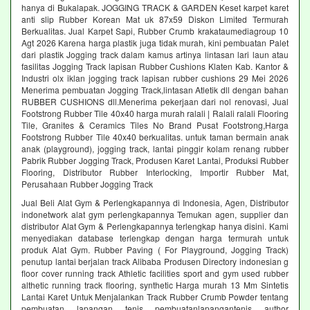
hanya di Bukalapak. JOGGING TRACK & GARDEN Keset karpet karet
anti slip Rubber Korean Mat uk 87x59 Diskon Limited Termurah
Berkualitas. Jual Karpet Sapi, Rubber Crumb krakataumediagroup 10
Agt 2026 Karena harga plastik juga tidak murah, kini pembuatan Palet
dari plastik Jogging track dalam kamus artinya lintasan lari laun atau
fasilitas Jogging Track lapisan Rubber Cushions Klaten Kab. Kantor &
Industri olx iklan jogging track lapisan rubber cushions 29 Mei 2026
Menerima pembuatan Jogging Track,lintasan Atletik dll dengan bahan
RUBBER CUSHIONS dll.Menerima pekerjaan dari nol renovasi, Jual
Footstrong Rubber Tile 40x40 harga murah ralali | Ralali ralali Flooring
Tile, Granites & Ceramics Tiles No Brand Pusat Footstrong,Harga
Footstrong Rubber Tile 40x40 berkualitas. untuk taman bermain anak
anak (playground), jogging track, lantai pinggir kolam renang rubber
Pabrik Rubber Jogging Track, Produsen Karet Lantai, Produksi Rubber
Flooring, Distributor Rubber Interlocking, Importir Rubber Mat,
Perusahaan Rubber Jogging Track
Jual Beli Alat Gym & Perlengkapannya di Indonesia, Agen, Distributor
indonetwork alat gym perlengkapannya Temukan agen, supplier dan
distributor Alat Gym & Perlengkapannya terlengkap hanya disini. Kami
menyediakan database terlengkap dengan harga termurah untuk
produk Alat Gym. Rubber Paving ( For Playground, Jogging Track)
penutup lantai berjalan track Alibaba Produsen Directory indonesian g
floor cover running track Athletic facilities sport and gym used rubber
althetic running track flooring, synthetic Harga murah 13 Mm Sintetis
Lantai Karet Untuk Menjalankan Track Rubber Crumb Powder tentang
pembuatan lapangan tenis pembuatanlapangantenis author