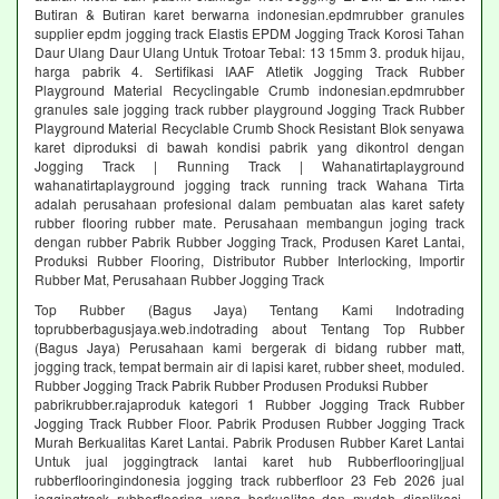
Butiran & Butiran karet berwarna indonesian.epdmrubber granules
supplier epdm jogging track Elastis EPDM Jogging Track Korosi Tahan
Daur Ulang Daur Ulang Untuk Trotoar Tebal: 13 15mm 3. produk hijau,
harga pabrik 4. Sertifikasi IAAF Atletik Jogging Track Rubber
Playground Material Recyclingable Crumb indonesian.epdmrubber
granules sale jogging track rubber playground Jogging Track Rubber
Playground Material Recyclable Crumb Shock Resistant Blok senyawa
karet diproduksi di bawah kondisi pabrik yang dikontrol dengan
Jogging Track | Running Track | Wahanatirtaplayground
wahanatirtaplayground jogging track running track Wahana Tirta
adalah perusahaan profesional dalam pembuatan alas karet safety
rubber flooring rubber mate. Perusahaan membangun joging track
dengan rubber Pabrik Rubber Jogging Track, Produsen Karet Lantai,
Produksi Rubber Flooring, Distributor Rubber Interlocking, Importir
Rubber Mat, Perusahaan Rubber Jogging Track
Top Rubber (Bagus Jaya) Tentang Kami Indotrading
toprubberbagusjaya.web.indotrading about Tentang Top Rubber
(Bagus Jaya) Perusahaan kami bergerak di bidang rubber matt,
jogging track, tempat bermain air di lapisi karet, rubber sheet, moduled.
Rubber Jogging Track Pabrik Rubber Produsen Produksi Rubber
pabrikrubber.rajaproduk kategori 1 Rubber Jogging Track Rubber
Jogging Track Rubber Floor. Pabrik Produsen Rubber Jogging Track
Murah Berkualitas Karet Lantai. Pabrik Produsen Rubber Karet Lantai
Untuk jual joggingtrack lantai karet hub Rubberflooring|jual
rubberflooringindonesia jogging track rubberfloor 23 Feb 2026 jual
joggingtrack rubberflooring yang berkualitas dan mudah diaplikasi.