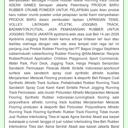
ASEAN GAMES Senayan Jakarta Palembang PRODUK BARU
RUBBER CRUMB POWDER UNTUK PELAPISAN jualo iklan produk
baru rubber crumb powder untuk pelapisan lantai Kami menyediakan
PRODUK BARU dalam pembuatan lapisan LAPANGAN TENIS,
VOLLEY, LINTASAN ATLETIK, JOGGING TRACK,
BADMINTON,FUTSAL. JASA PEMASANGAN RUBBER UNTUK
JOGGING TRACK JAKARTA ayobisnis.web Jasa Jual Beli 14 Jan 2026
Ayobisnis Jogging track dalam kamus artinya lintasan lari laun atau
fasilitas olahraga dengan rata rata area tempat olah raga lari ini
panjang Jual Produk Rubber Flooring dari PT Bagus Unggul Sejahtera
rubberindustri rubberflooring Rubber Flooring @Site:Material: Recycle
RubberProduct Application: Children Playground, Sport Commercial,
Water Park, Pool Deck, Jogging Track, Harga Pelapis Semprotan
Sandwich Permukaan Pelacak Atletik Sintetik indonesian.sportcourt
surface sale sandwich spray coat synthetic athletic kualitas
Menjalankan Melacak Flooring produsen & eksportir Beli Pelapis Coat
Synthetic Athletic Track Surface, Prefabricated Rubber Running Track
Sandwich Spray Coat Karet Karet Sintetis Penuh Jogging Running
Track Permukaan. ada murah Poliuretan Athletic Menjalankan Melacak
Flooring Synthetic Rubber indonesian.runningtrack flooring sale
polyurethane athletic running track kualitas Menjalankan Melacak
Flooring produsen & eksportir Beli Poliuretan Polyurethane Athletic
Running Track Flooring Synthetic Rubber Track Flooring Tidak murah
Jual Rubber Interlocking Tiles di lapak Agma Sentral Abadi asa karpet
bukalapak p rumah tangga of jual rubber interlocking tiles Beli Rubber
Interlocking Tiles dari Agma Sentral Abadi asa karpet Jakarta Barat