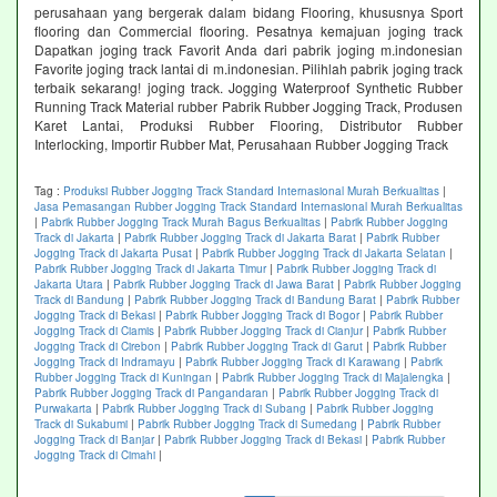
perusahaan yang bergerak dalam bidang Flooring, khususnya Sport
flooring dan Commercial flooring. Pesatnya kemajuan joging track
Dapatkan joging track Favorit Anda dari pabrik joging m.indonesian
Favorite joging track lantai di m.indonesian. Pilihlah pabrik joging track
terbaik sekarang! joging track. Jogging Waterproof Synthetic Rubber
Running Track Material rubber Pabrik Rubber Jogging Track, Produsen
Karet Lantai, Produksi Rubber Flooring, Distributor Rubber
Interlocking, Importir Rubber Mat, Perusahaan Rubber Jogging Track
Tag :
Produksi Rubber Jogging Track Standard Internasional Murah Berkualitas
|
Jasa Pemasangan Rubber Jogging Track Standard Internasional Murah Berkualitas
|
Pabrik Rubber Jogging Track Murah Bagus Berkualitas
|
Pabrik Rubber Jogging
Track di Jakarta
|
Pabrik Rubber Jogging Track di Jakarta Barat
|
Pabrik Rubber
Jogging Track di Jakarta Pusat
|
Pabrik Rubber Jogging Track di Jakarta Selatan
|
Pabrik Rubber Jogging Track di Jakarta Timur
|
Pabrik Rubber Jogging Track di
Jakarta Utara
|
Pabrik Rubber Jogging Track di Jawa Barat
|
Pabrik Rubber Jogging
Track di Bandung
|
Pabrik Rubber Jogging Track di Bandung Barat
|
Pabrik Rubber
Jogging Track di Bekasi
|
Pabrik Rubber Jogging Track di Bogor
|
Pabrik Rubber
Jogging Track di Ciamis
|
Pabrik Rubber Jogging Track di Cianjur
|
Pabrik Rubber
Jogging Track di Cirebon
|
Pabrik Rubber Jogging Track di Garut
|
Pabrik Rubber
Jogging Track di Indramayu
|
Pabrik Rubber Jogging Track di Karawang
|
Pabrik
Rubber Jogging Track di Kuningan
|
Pabrik Rubber Jogging Track di Majalengka
|
Pabrik Rubber Jogging Track di Pangandaran
|
Pabrik Rubber Jogging Track di
Purwakarta
|
Pabrik Rubber Jogging Track di Subang
|
Pabrik Rubber Jogging
Track di Sukabumi
|
Pabrik Rubber Jogging Track di Sumedang
|
Pabrik Rubber
Jogging Track di Banjar
|
Pabrik Rubber Jogging Track di Bekasi
|
Pabrik Rubber
Jogging Track di Cimahi
|