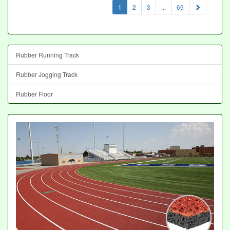
(current)
1
2
3
...
69
Rubber Running Track
Rubber Jogging Track
Rubber Floor