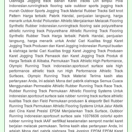
Olahraga Jogging track Bahan Karet Tracks Diri simpul Pola
indonesian.runningtrack flooring sale outdoor sports jogging track
murah Outdoor Sports Jogging Track Material Rubber Tracks Self knot
Pattern Harga terbaik: Pabrik Handal, penjualan langsung, harga
menarik untuk Anda! Poliuretan Athletic Menjalankan Melacak Flooring
Synthetic Rubber indonesian.runningtrack flooring sale polyurethane
athletic running track Polyurethane Athletic Running Track Flooring
Synthetic Rubber Track Harga terbaik: Pabrik Handal, penjualan
langsung, harga menarik untuk Anda! Cari Kualitas tinggi Karet
Jogging Track Produsen dan Karet Jogging indonesian Rumput buatan
& olahraga lantai Cari Kualitas tinggi Karet Jogging Track Produsen
Karet Jogging Track Pemasok dan Karet Jogging Track Produk di
Harga Terbaik di Alibaba. Permukaan Track Athletic High Performance,
Olympic Running Track indonesian.sportcourt surface sale high
performance athletic track run High Performance Athletic Track
Surfaces, Olympic Running Track Material Terima kasih atas
pertanyaan Anda, ini adalah Mona dari pabrik olahraga Semua Cuaca
Menggunakan Permeable Athletic Rubber Running Track Race Track.
Rubber Running Track Permukaan Athletic Flooring Systems Untuk
indonesian.sportcourt surface sale rubber running track surface athletic
kualitas Track dan Field Permukaan produsen & eksportir Beli Rubber
Running Track Permukaan Athletic Flooring Systems Untuk Jalur Atletik
dari Cina Karet Presisi EPDM Menjalankan Track Surface, Outdoor
Running indonesian.sportcourt surface sale 10376636 colorful epdm
rubber running track IAAF sertifikat keselamatan semprot mantel karet
berjalan melacak permukaan. Terima kasih atas pertanyaan Anda, ini
adalah Mona dari pabrik olahraga Trek Jogging EPDM EPDM Karet