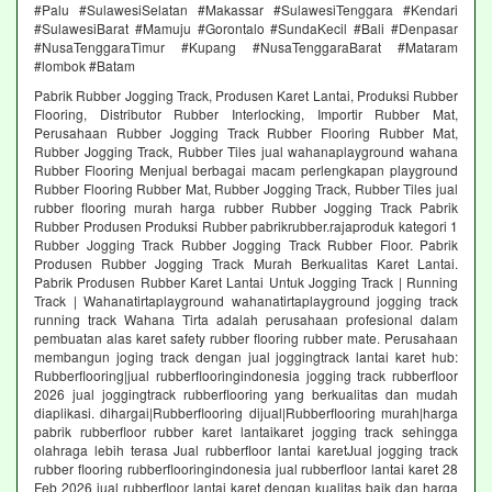
#Palu #SulawesiSelatan #Makassar #SulawesiTenggara #Kendari
#SulawesiBarat #Mamuju #Gorontalo #SundaKecil #Bali #Denpasar
#NusaTenggaraTimur #Kupang #NusaTenggaraBarat #Mataram
#lombok #Batam
Pabrik Rubber Jogging Track, Produsen Karet Lantai, Produksi Rubber
Flooring, Distributor Rubber Interlocking, Importir Rubber Mat,
Perusahaan Rubber Jogging Track Rubber Flooring Rubber Mat,
Rubber Jogging Track, Rubber Tiles jual wahanaplayground wahana
Rubber Flooring Menjual berbagai macam perlengkapan playground
Rubber Flooring Rubber Mat, Rubber Jogging Track, Rubber Tiles jual
rubber flooring murah harga rubber Rubber Jogging Track Pabrik
Rubber Produsen Produksi Rubber pabrikrubber.rajaproduk kategori 1
Rubber Jogging Track Rubber Jogging Track Rubber Floor. Pabrik
Produsen Rubber Jogging Track Murah Berkualitas Karet Lantai.
Pabrik Produsen Rubber Karet Lantai Untuk Jogging Track | Running
Track | Wahanatirtaplayground wahanatirtaplayground jogging track
running track Wahana Tirta adalah perusahaan profesional dalam
pembuatan alas karet safety rubber flooring rubber mate. Perusahaan
membangun joging track dengan jual joggingtrack lantai karet hub:
Rubberflooring|jual rubberflooringindonesia jogging track rubberfloor
2026 jual joggingtrack rubberflooring yang berkualitas dan mudah
diaplikasi. dihargai|Rubberflooring dijual|Rubberflooring murah|harga
pabrik rubberfloor rubber karet lantaikaret jogging track sehingga
olahraga lebih terasa Jual rubberfloor lantai karetJual jogging track
rubber flooring rubberflooringindonesia jual rubberfloor lantai karet 28
Feb 2026 jual rubberfloor lantai karet dengan kualitas baik dan harga