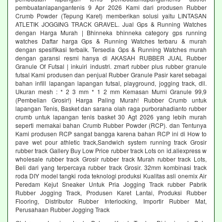
pembuatanlapangantenis 9 Apr 2026 Kami dari produsen Rubber
Crumb Powder (Tepung Karet) memberikan solusi yaitu LINTASAN
ATLETIK JOGGING TRACK GRAVEL. Jual Gps & Running Watches
dengan Harga Murah | Bhinneka bhinneka category gps running
watches Daftar harga Gps & Running Watches terbaru & murah
dengan spesifikasi terbaik. Tersedia Gps & Running Watches murah
dengan garansi resmi hanya di AKASAH RUBBER JUAL Rubber
Granule Of Futsal | inkuiri industri. zmart rubber plus rubber granule
futsal Kami produsen dan penjual Rubber Granule Pasir karet sebagai
bahan infill lapangan lapangan futsal, playground, jogging track, dll.
Ukuran mesh : * 2 3 mm * 1 2 mm Kemasan Murni Granule 99,9
(Pembelian Grosir!) Harga Paling Murah! Rubber Crumb untuk
lapangan Tenis, Basket dan sarana olah raga purborahadianto rubber
crumb untuk lapangan tenis basket 30 Agt 2026 yang lebih murah
seperti memakai bahan Crumb Rubber Powder (RCP). dan Tentunya
Kami produsen RCP sangat bangga karena bahan RCP ini di How to
pave wet pour athletic track,Sandwich system running track Grosir
rubber track Gallery Buy Low Price rubber track Lots on id.aliexpress w
wholesale rubber track Grosir rubber track Murah rubber track Lots,
Beli dari yang terpercaya rubber track Grosir. 32mm kombinasi track
roda DIY model tangki roda teknologi produksi Kualitas asli onemix Air
Peredam Kejut Sneaker Untuk Pria Jogging Track rubber Pabrik
Rubber Jogging Track, Produsen Karet Lantai, Produksi Rubber
Flooring, Distributor Rubber Interlocking, Importir Rubber Mat,
Perusahaan Rubber Jogging Track