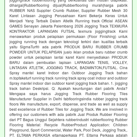
dihargai|Rubberflooring dijual|Rubberflooring murah|harga pabrik
RUBBER NAS Supplier Crumb Rubber, Supplier Rubber Mesh 30
Karet Lintasan Jogging Perusahaan Kami Bekerja Keras Untuk
Menjadi Yang Terbaik Dalam Atletik Running track Official ASEAN
GAMES Senayan Jakarta Palembang 2026 Jogging Track TEXMURA
KONTRAKTOR LAPANGAN FUTSAL texmura joggingtrack Kami
menawarkan produk pelapisan permukaan (Floor Finishing) untuk
jogging running track dengan teknologi terkini dan kualitas terbaik
yaitu SigmaTurf® ada pabrik PRODUK BARU RUBBER CRUMB
POWDER UNTUK PELAPISAN jualo iklan produk baru rubber crumb
powder untuk pelapisan lantai karet Kami menyediakan PRODUK
BARU dalam pembuatan lapisan LAPANGAN TENIS, VOLLEY,
LINTASAN ATLETIK, JOGGING TRACK, BADMINTON,FUTSAL. Cina
Spray mantel karet Indoor dan Outdoor Jogging Track bahan
m.topfaketurf running track running track spray coat indoor and outdoor
Spray mantel indoor dan outdoor karet jogging track bahan. 1. jogging
track bahan Deskripsi. Q: Apakah keuntungan dari pabrik Anda?
Mengapa saya harus Jogging Track Rubber Flooring Tiles
Manufacturer Supplier in Delhi fabflooringsindia rubber jogging track
floors We manufacture, export, dispense, and trade as well as supply
best excellence of Rubber Tiles for Jogging Track. We are involved in
offering our customers with ada pabrik Jual Produk Rubber Flooring
dari PT Bagus Unggul Sejahtera rubberindustri rubberflooring Rubber
Flooring Material: Recycle RubberProduct Application: Children
Playground, Sport Commercial, Water Park, Pool Deck, Jogging Track,.
PT. ELTAMA PERKASA eltamaperkasa PT. Eltama Perkasa adalah