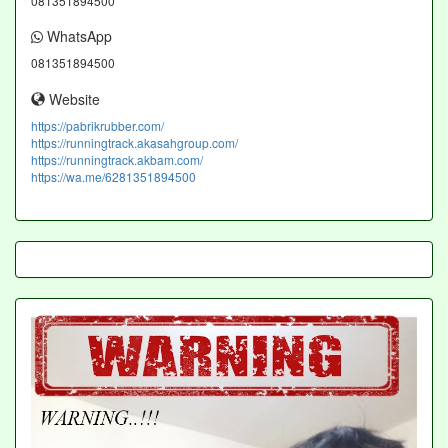
081351894500
WhatsApp
081351894500
Website
https://pabrikrubber.com/
https://runningtrack.akasahgroup.com/
https://runningtrack.akbam.com/
https://wa.me/6281351894500