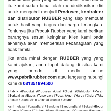
itu kami sudah lama telah mendedikasikan diri
untuk mengabdi menjadi
Produsen, kontraktor
yang siap membuat
dan distributor RUBBER
untuk hasil yang bagus dan harga terjangkau.
Tentunya jika Produk Rubber yang kami berikan
barangnya sesuai keinginan klien kami pada
akhirmya akan memberikan kebahagiaan yang
tidak ternilai.
jika anda minat dengan
yang yang
RUBBER
kami ajukan, anda tepat datang di situs kami
yang berada di media online
atau langsung hubungi
www.pabrikrubber.com
kami di
081351894500
#Pabrik #Produksi #Produsen #Jual #Grosir #Distributor #Murah
#Berkualitas #Bagus #Terpercaya #Pusat #Agen #Harga #Order #Toko
#Pesan #Usaha #Info #Alamat #Kantor #Ukuran
kami melayani #JawaBarat #Bandung #BandungBarat #Bekasi #Bogor
#Ciamis #Cianjur #Cirebon #Garut #Indramayu #Karawang #Kuningan