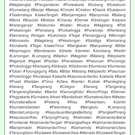
#Majalengka #Pangandaran #Purwakarta #Subang #Sukabumi
#Sumedang #Banjar #Bekasi #Cimahi #Cirebon #Depok #Sukabumi
#Tasikmalaya #JawaTengah #Banjarnegara #Banyumas #Batang
#Blora #Boyolali #Brebes #Cilacap #Demak #Grobogan #Jepara
#Karanganyar #Kebumen #Klaten #Kudus #Magelang #Pati
#Pekalongan #Pemalang #Purbalingga #Purworejo #Rembang
#Semarang #Sragen #Sukoharjo #Tegal #Temanggung #Wonogiri
#Wonosobo #Magelang #Pekalongan #Salatiga #Semarang
#Surakarta #Tegal #JawaTimur #Bangkalan #Banyuwangi #Blitar
#Bojonegoro #Bondowoso #Gresik #Jember #Jombang #Kediri
#Lamongan #Lumajang #Madiun #Magetan #Malang #Mojokerto
#Nganjuk #Ngawi #Pacitan #Pamekasan #Pasuruan #Ponorogo
#Probolinggo #Sampang #Sidoarjo #Situbondo #Sumenep #Sumenep
#Tuban #Tulungagung #Batu #Blitar #Malang #Mojokerto #Pasuruan
#Probolinggo #Surabaya #Jakarta #KepulauanSeribu #Jakarta #Barat
#Pusat #Selatan #Timur #Utara #banten #Lebak #Pandeglang
#Serang #Tangerang #Cilegon #Serang #Tangerang
#TangerangSelatan #Bantul #GunungKidul #KulonProgo #Sleman
#Yogyakarta #Sumatera #Aceh #BandaAceh #SumateraUtara #Medan
#SumateraBarat #Padang #Riau #Pekanbaru #Jambi
#SumateraSelatan #Palembang #Bengkulu #Lampung
#BandarLampung #KepulauanBangkaBelitung #PangkalPinang
#KepulauanRiau #TanjungPinang #Kalimatan #KalimantanBarat
#Pontianak #KalimantanTengah #PalangkaRaya #KalimantanSelatan
#Banjarmasin #KalimantanTimur #Samarinda #KalimantanUtara
#TanjungSelor #Sulawesi #SulawesiUtara #Manado #SulawesiTengah