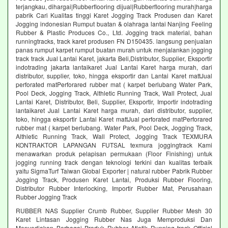
terjangkau, dihargai|Rubberflooring dijual|Rubberflooring murah|harga
pabrik Cari Kualitas tinggi Karet Jogging Track Produsen dan Karet
Jogging indonesian Rumput buatan & olahraga lantai Nanjing Feeling
Rubber & Plastic Produces Co., Ltd. Jogging track material, bahan
runningtracks, track karet produsen FN D150435. langsung penjualan
panas rumput karpet rumput buatan murah untuk menjalankan jogging
track track Jual Lantai Karet, jakarta Beli,Distributor, Supplier, Eksportir
indotrading jakarta lantaikaret Jual Lantai Karet harga murah, dari
distributor, supplier, toko, hingga eksportir dan Lantai Karet mattJual
perforated matPerforared rubber mat ( karpet berlubang Water Park,
Pool Deck, Jogging Track, Althletic Running Track, Wall Protect, Jual
Lantai Karet, Distributor, Beli, Supplier, Eksportir, Importir indotrading
lantaikaret Jual Lantai Karet harga murah, dari distributor, supplier,
toko, hingga eksportir Lantai Karet mattJual perforated matPerforared
rubber mat ( karpet berlubang. Water Park, Pool Deck, Jogging Track,
Althletic Running Track, Wall Protect, Jogging Track TEXMURA
KONTRAKTOR LAPANGAN FUTSAL texmura joggingtrack Kami
menawarkan produk pelapisan permukaan (Floor Finishing) untuk
jogging running track dengan teknologi terkini dan kualitas terbaik
yaitu SigmaTurf Taiwan Global Exporter | natural rubber Pabrik Rubber
Jogging Track, Produsen Karet Lantai, Produksi Rubber Flooring,
Distributor Rubber Interlocking, Importir Rubber Mat, Perusahaan
Rubber Jogging Track
RUBBER NAS Supplier Crumb Rubber, Supplier Rubber Mesh 30
Karet Lintasan Jogging Rubber Nas Juga Memproduksi Dan
Menyediakan Berbagai Produk Rubber Atletik Running track Official