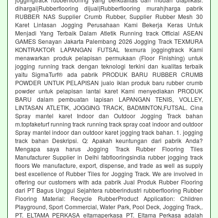
dihargai|Rubberflooring dijual|Rubberflooring murah|harga pabrik
RUBBER NAS Supplier Crumb Rubber, Supplier Rubber Mesh 30
Karet Lintasan Jogging Perusahaan Kami Bekerja Keras Untuk
Menjadi Yang Terbaik Dalam Atletik Running track Official ASEAN
GAMES Senayan Jakarta Palembang 2026 Jogging Track TEXMURA
KONTRAKTOR LAPANGAN FUTSAL texmura joggingtrack Kami
menawarkan produk pelapisan permukaan (Floor Finishing) untuk
jogging running track dengan teknologi terkini dan kualitas terbaik
yaitu SigmaTurf® ada pabrik PRODUK BARU RUBBER CRUMB
POWDER UNTUK PELAPISAN jualo iklan produk baru rubber crumb
powder untuk pelapisan lantai karet Kami menyediakan PRODUK
BARU dalam pembuatan lapisan LAPANGAN TENIS, VOLLEY,
LINTASAN ATLETIK, JOGGING TRACK, BADMINTON,FUTSAL. Cina
Spray mantel karet Indoor dan Outdoor Jogging Track bahan
m.topfaketurf running track running track spray coat indoor and outdoor
Spray mantel indoor dan outdoor karet jogging track bahan. 1. jogging
track bahan Deskripsi. Q: Apakah keuntungan dari pabrik Anda?
Mengapa saya harus Jogging Track Rubber Flooring Tiles
Manufacturer Supplier in Delhi fabflooringsindia rubber jogging track
floors We manufacture, export, dispense, and trade as well as supply
best excellence of Rubber Tiles for Jogging Track. We are involved in
offering our customers with ada pabrik Jual Produk Rubber Flooring
dari PT Bagus Unggul Sejahtera rubberindustri rubberflooring Rubber
Flooring Material: Recycle RubberProduct Application: Children
Playground, Sport Commercial, Water Park, Pool Deck, Jogging Track,.
PT. ELTAMA PERKASA eltamaperkasa PT. Eltama Perkasa adalah