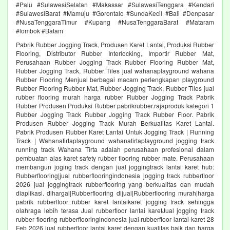
#Palu #SulawesiSelatan #Makassar #SulawesiTenggara #Kendari
#SulawesiBarat #Mamuju #Gorontalo #SundaKecil #Bali #Denpasar
#NusaTenggaraTimur #Kupang #NusaTenggaraBarat #Mataram
#lombok #Batam
Pabrik Rubber Jogging Track, Produsen Karet Lantai, Produksi Rubber
Flooring, Distributor Rubber Interlocking, Importir Rubber Mat,
Perusahaan Rubber Jogging Track Rubber Flooring Rubber Mat,
Rubber Jogging Track, Rubber Tiles jual wahanaplayground wahana
Rubber Flooring Menjual berbagai macam perlengkapan playground
Rubber Flooring Rubber Mat, Rubber Jogging Track, Rubber Tiles jual
rubber flooring murah harga rubber Rubber Jogging Track Pabrik
Rubber Produsen Produksi Rubber pabrikrubber.rajaproduk kategori 1
Rubber Jogging Track Rubber Jogging Track Rubber Floor. Pabrik
Produsen Rubber Jogging Track Murah Berkualitas Karet Lantai.
Pabrik Produsen Rubber Karet Lantai Untuk Jogging Track | Running
Track | Wahanatirtaplayground wahanatirtaplayground jogging track
running track Wahana Tirta adalah perusahaan profesional dalam
pembuatan alas karet safety rubber flooring rubber mate. Perusahaan
membangun joging track dengan jual joggingtrack lantai karet hub:
Rubberflooring|jual rubberflooringindonesia jogging track rubberfloor
2026 jual joggingtrack rubberflooring yang berkualitas dan mudah
diaplikasi. dihargai|Rubberflooring dijual|Rubberflooring murah|harga
pabrik rubberfloor rubber karet lantaikaret jogging track sehingga
olahraga lebih terasa Jual rubberfloor lantai karetJual jogging track
rubber flooring rubberflooringindonesia jual rubberfloor lantai karet 28
Feb 2026 jual rubberfloor lantai karet dengan kualitas baik dan harga