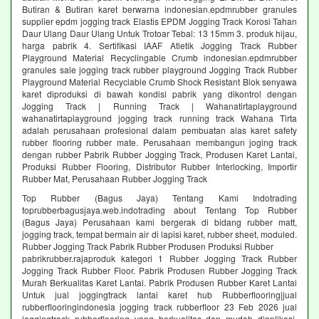
Butiran & Butiran karet berwarna indonesian.epdmrubber granules
supplier epdm jogging track Elastis EPDM Jogging Track Korosi Tahan
Daur Ulang Daur Ulang Untuk Trotoar Tebal: 13 15mm 3. produk hijau,
harga pabrik 4. Sertifikasi IAAF Atletik Jogging Track Rubber
Playground Material Recyclingable Crumb indonesian.epdmrubber
granules sale jogging track rubber playground Jogging Track Rubber
Playground Material Recyclable Crumb Shock Resistant Blok senyawa
karet diproduksi di bawah kondisi pabrik yang dikontrol dengan
Jogging Track | Running Track | Wahanatirtaplayground
wahanatirtaplayground jogging track running track Wahana Tirta
adalah perusahaan profesional dalam pembuatan alas karet safety
rubber flooring rubber mate. Perusahaan membangun joging track
dengan rubber Pabrik Rubber Jogging Track, Produsen Karet Lantai,
Produksi Rubber Flooring, Distributor Rubber Interlocking, Importir
Rubber Mat, Perusahaan Rubber Jogging Track
Top Rubber (Bagus Jaya) Tentang Kami Indotrading
toprubberbagusjaya.web.indotrading about Tentang Top Rubber
(Bagus Jaya) Perusahaan kami bergerak di bidang rubber matt,
jogging track, tempat bermain air di lapisi karet, rubber sheet, moduled.
Rubber Jogging Track Pabrik Rubber Produsen Produksi Rubber
pabrikrubber.rajaproduk kategori 1 Rubber Jogging Track Rubber
Jogging Track Rubber Floor. Pabrik Produsen Rubber Jogging Track
Murah Berkualitas Karet Lantai. Pabrik Produsen Rubber Karet Lantai
Untuk jual joggingtrack lantai karet hub Rubberflooring|jual
rubberflooringindonesia jogging track rubberfloor 23 Feb 2026 jual
joggingtrack rubberflooring yang berkualitas dan mudah diaplikasi.