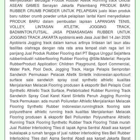
ASEAN GAMES Senayan Jakarta Palembang PRODUK BARU
RUBBER CRUMB POWDER UNTUK PELAPISAN jualo iklan produk
baru rubber crumb powder untuk pelapisan lantai Kami menyediakan
PRODUK BARU dalam pembuatan lapisan LAPANGAN TENIS,
VOLLEY, LINTASAN ATLETIK, JOGGING TRACK,
BADMINTON,FUTSAL. JASA PEMASANGAN RUBBER UNTUK
JOGGING TRACK JAKARTA ayobisnis.web Jasa Jual Beli 14 Jan 2026
Ayobisnis Jogging track dalam kamus artinya lintasan lari laun atau
fasilitas olahraga dengan rata rata area tempat olah raga lari ini
panjang Jual Produk Rubber Flooring dari PT Bagus Unggul Sejahtera
rubberindustri rubberflooring Rubber Flooring @Site:Material: Recycle
RubberProduct Application: Children Playground, Sport Commercial,
Water Park, Pool Deck, Jogging Track, Harga Pelapis Semprotan
Sandwich Permukaan Pelacak Atletik Sintetik indonesian.sportcourt
surface sale sandwich spray coat synthetic athletic kualitas
Menjalankan Melacak Flooring produsen & eksportir Beli Pelapis Coat
Synthetic Athletic Track Surface, Prefabricated Rubber Running Track
Sandwich Spray Coat Karet Karet Sintetis Penuh Jogging Running
Track Permukaan. ada murah Poliuretan Athletic Menjalankan Melacak
Flooring Synthetic Rubber indonesian.runningtrack flooring sale
polyurethane athletic running track kualitas Menjalankan Melacak
Flooring produsen & eksportir Beli Poliuretan Polyurethane Athletic
Running Track Flooring Synthetic Rubber Track Flooring Tidak murah
Jual Rubber Interlocking Tiles di lapak Agma Sentral Abadi asa karpet
bukalapak p rumah tangga of jual rubber interlocking tiles Beli Rubber
Interlocking Tiles dari Agma Sentral Abadi asa karpet Jakarta Barat