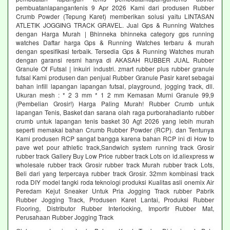
pembuatanlapangantenis 9 Apr 2026 Kami dari produsen Rubber
Crumb Powder (Tepung Karet) memberikan solusi yaitu LINTASAN
ATLETIK JOGGING TRACK GRAVEL. Jual Gps & Running Watches
dengan Harga Murah | Bhinneka bhinneka category gps running
watches Daftar harga Gps & Running Watches terbaru & murah
dengan spesifikasi terbaik. Tersedia Gps & Running Watches murah
dengan garansi resmi hanya di AKASAH RUBBER JUAL Rubber
Granule Of Futsal | inkuiri industri. zmart rubber plus rubber granule
futsal Kami produsen dan penjual Rubber Granule Pasir karet sebagai
bahan infill lapangan lapangan futsal, playground, jogging track, dll.
Ukuran mesh : * 2 3 mm * 1 2 mm Kemasan Murni Granule 99,9
(Pembelian Grosir!) Harga Paling Murah! Rubber Crumb untuk
lapangan Tenis, Basket dan sarana olah raga purborahadianto rubber
crumb untuk lapangan tenis basket 30 Agt 2026 yang lebih murah
seperti memakai bahan Crumb Rubber Powder (RCP). dan Tentunya
Kami produsen RCP sangat bangga karena bahan RCP ini di How to
pave wet pour athletic track,Sandwich system running track Grosir
rubber track Gallery Buy Low Price rubber track Lots on id.aliexpress w
wholesale rubber track Grosir rubber track Murah rubber track Lots,
Beli dari yang terpercaya rubber track Grosir. 32mm kombinasi track
roda DIY model tangki roda teknologi produksi Kualitas asli onemix Air
Peredam Kejut Sneaker Untuk Pria Jogging Track rubber Pabrik
Rubber Jogging Track, Produsen Karet Lantai, Produksi Rubber
Flooring, Distributor Rubber Interlocking, Importir Rubber Mat,
Perusahaan Rubber Jogging Track