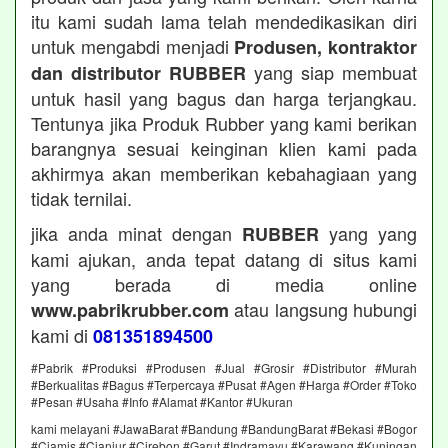
itu kami sudah lama telah mendedikasikan diri
untuk mengabdi menjadi
Produsen, kontraktor
yang siap membuat
dan distributor RUBBER
untuk hasil yang bagus dan harga terjangkau.
Tentunya jika Produk Rubber yang kami berikan
barangnya sesuai keinginan klien kami pada
akhirmya akan memberikan kebahagiaan yang
tidak ternilai.
jika anda minat dengan
yang yang
RUBBER
kami ajukan, anda tepat datang di situs kami
yang berada di media online
atau langsung hubungi
www.pabrikrubber.com
kami di
081351894500
#Pabrik #Produksi #Produsen #Jual #Grosir #Distributor #Murah
#Berkualitas #Bagus #Terpercaya #Pusat #Agen #Harga #Order #Toko
#Pesan #Usaha #Info #Alamat #Kantor #Ukuran
kami melayani #JawaBarat #Bandung #BandungBarat #Bekasi #Bogor
#Ciamis #Cianjur #Cirebon #Garut #Indramayu #Karawang #Kuningan