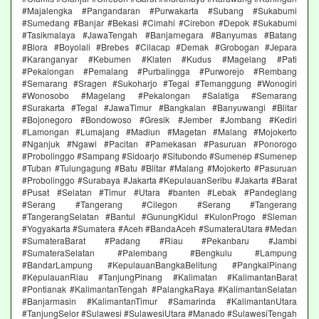
#Majalengka #Pangandaran #Purwakarta #Subang #Sukabumi
#Sumedang #Banjar #Bekasi #Cimahi #Cirebon #Depok #Sukabumi
#Tasikmalaya #JawaTengah #Banjarnegara #Banyumas #Batang
#Blora #Boyolali #Brebes #Cilacap #Demak #Grobogan #Jepara
#Karanganyar #Kebumen #Klaten #Kudus #Magelang #Pati
#Pekalongan #Pemalang #Purbalingga #Purworejo #Rembang
#Semarang #Sragen #Sukoharjo #Tegal #Temanggung #Wonogiri
#Wonosobo #Magelang #Pekalongan #Salatiga #Semarang
#Surakarta #Tegal #JawaTimur #Bangkalan #Banyuwangi #Blitar
#Bojonegoro #Bondowoso #Gresik #Jember #Jombang #Kediri
#Lamongan #Lumajang #Madiun #Magetan #Malang #Mojokerto
#Nganjuk #Ngawi #Pacitan #Pamekasan #Pasuruan #Ponorogo
#Probolinggo #Sampang #Sidoarjo #Situbondo #Sumenep #Sumenep
#Tuban #Tulungagung #Batu #Blitar #Malang #Mojokerto #Pasuruan
#Probolinggo #Surabaya #Jakarta #KepulauanSeribu #Jakarta #Barat
#Pusat #Selatan #Timur #Utara #banten #Lebak #Pandeglang
#Serang #Tangerang #Cilegon #Serang #Tangerang
#TangerangSelatan #Bantul #GunungKidul #KulonProgo #Sleman
#Yogyakarta #Sumatera #Aceh #BandaAceh #SumateraUtara #Medan
#SumateraBarat #Padang #Riau #Pekanbaru #Jambi
#SumateraSelatan #Palembang #Bengkulu #Lampung
#BandarLampung #KepulauanBangkaBelitung #PangkalPinang
#KepulauanRiau #TanjungPinang #Kalimatan #KalimantanBarat
#Pontianak #KalimantanTengah #PalangkaRaya #KalimantanSelatan
#Banjarmasin #KalimantanTimur #Samarinda #KalimantanUtara
#TanjungSelor #Sulawesi #SulawesiUtara #Manado #SulawesiTengah