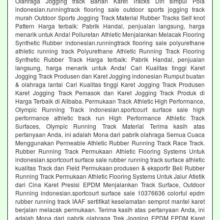
Olahraga Jogging track Bahan Karet Tracks Diri simpul Pola
indonesian.runningtrack flooring sale outdoor sports jogging track
murah Outdoor Sports Jogging Track Material Rubber Tracks Self knot
Pattern Harga terbaik: Pabrik Handal, penjualan langsung, harga
menarik untuk Anda! Poliuretan Athletic Menjalankan Melacak Flooring
Synthetic Rubber indonesian.runningtrack flooring sale polyurethane
athletic running track Polyurethane Athletic Running Track Flooring
Synthetic Rubber Track Harga terbaik: Pabrik Handal, penjualan
langsung, harga menarik untuk Anda! Cari Kualitas tinggi Karet
Jogging Track Produsen dan Karet Jogging indonesian Rumput buatan
& olahraga lantai Cari Kualitas tinggi Karet Jogging Track Produsen
Karet Jogging Track Pemasok dan Karet Jogging Track Produk di
Harga Terbaik di Alibaba. Permukaan Track Athletic High Performance,
Olympic Running Track indonesian.sportcourt surface sale high
performance athletic track run High Performance Athletic Track
Surfaces, Olympic Running Track Material Terima kasih atas
pertanyaan Anda, ini adalah Mona dari pabrik olahraga Semua Cuaca
Menggunakan Permeable Athletic Rubber Running Track Race Track.
Rubber Running Track Permukaan Athletic Flooring Systems Untuk
indonesian.sportcourt surface sale rubber running track surface athletic
kualitas Track dan Field Permukaan produsen & eksportir Beli Rubber
Running Track Permukaan Athletic Flooring Systems Untuk Jalur Atletik
dari Cina Karet Presisi EPDM Menjalankan Track Surface, Outdoor
Running indonesian.sportcourt surface sale 10376636 colorful epdm
rubber running track IAAF sertifikat keselamatan semprot mantel karet
berjalan melacak permukaan. Terima kasih atas pertanyaan Anda, ini
adalah Mona dari pabrik olahraga Trek Jogging EPDM EPDM Karet