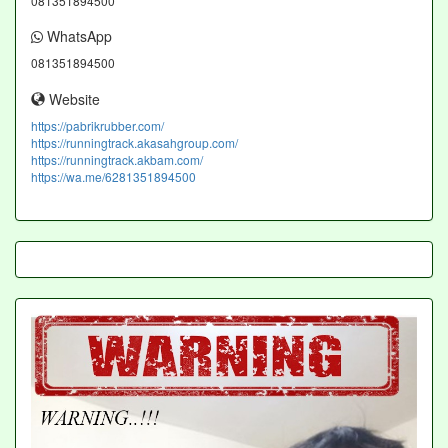
081351894500
WhatsApp
081351894500
Website
https://pabrikrubber.com/
https://runningtrack.akasahgroup.com/
https://runningtrack.akbam.com/
https://wa.me/6281351894500