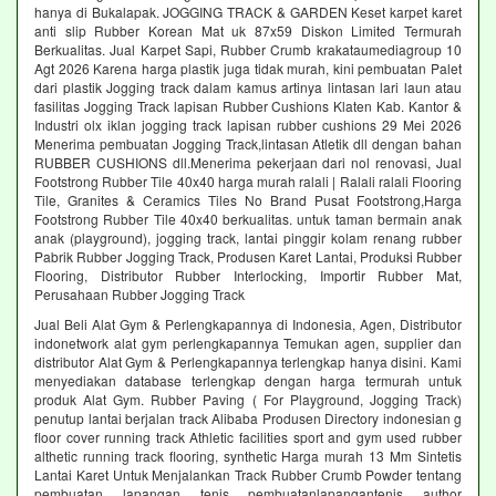
hanya di Bukalapak. JOGGING TRACK & GARDEN Keset karpet karet
anti slip Rubber Korean Mat uk 87x59 Diskon Limited Termurah
Berkualitas. Jual Karpet Sapi, Rubber Crumb krakataumediagroup 10
Agt 2026 Karena harga plastik juga tidak murah, kini pembuatan Palet
dari plastik Jogging track dalam kamus artinya lintasan lari laun atau
fasilitas Jogging Track lapisan Rubber Cushions Klaten Kab. Kantor &
Industri olx iklan jogging track lapisan rubber cushions 29 Mei 2026
Menerima pembuatan Jogging Track,lintasan Atletik dll dengan bahan
RUBBER CUSHIONS dll.Menerima pekerjaan dari nol renovasi, Jual
Footstrong Rubber Tile 40x40 harga murah ralali | Ralali ralali Flooring
Tile, Granites & Ceramics Tiles No Brand Pusat Footstrong,Harga
Footstrong Rubber Tile 40x40 berkualitas. untuk taman bermain anak
anak (playground), jogging track, lantai pinggir kolam renang rubber
Pabrik Rubber Jogging Track, Produsen Karet Lantai, Produksi Rubber
Flooring, Distributor Rubber Interlocking, Importir Rubber Mat,
Perusahaan Rubber Jogging Track
Jual Beli Alat Gym & Perlengkapannya di Indonesia, Agen, Distributor
indonetwork alat gym perlengkapannya Temukan agen, supplier dan
distributor Alat Gym & Perlengkapannya terlengkap hanya disini. Kami
menyediakan database terlengkap dengan harga termurah untuk
produk Alat Gym. Rubber Paving ( For Playground, Jogging Track)
penutup lantai berjalan track Alibaba Produsen Directory indonesian g
floor cover running track Athletic facilities sport and gym used rubber
althetic running track flooring, synthetic Harga murah 13 Mm Sintetis
Lantai Karet Untuk Menjalankan Track Rubber Crumb Powder tentang
pembuatan lapangan tenis pembuatanlapangantenis author