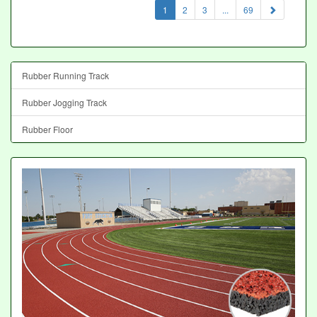
(current)
1
2
3
...
69
Rubber Running Track
Rubber Jogging Track
Rubber Floor