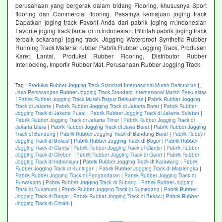
perusahaan yang bergerak dalam bidang Flooring, khususnya Sport
flooring dan Commercial flooring. Pesatnya kemajuan joging track
Dapatkan joging track Favorit Anda dari pabrik joging m.indonesian
Favorite joging track lantai di m.indonesian. Pilihlah pabrik joging track
terbaik sekarang! joging track. Jogging Waterproof Synthetic Rubber
Running Track Material rubber Pabrik Rubber Jogging Track, Produsen
Karet Lantai, Produksi Rubber Flooring, Distributor Rubber
Interlocking, Importir Rubber Mat, Perusahaan Rubber Jogging Track
Tag :
Produksi Rubber Jogging Track Standard Internasional Murah Berkualitas
|
Jasa Pemasangan Rubber Jogging Track Standard Internasional Murah Berkualitas
|
Pabrik Rubber Jogging Track Murah Bagus Berkualitas
|
Pabrik Rubber Jogging
Track di Jakarta
|
Pabrik Rubber Jogging Track di Jakarta Barat
|
Pabrik Rubber
Jogging Track di Jakarta Pusat
|
Pabrik Rubber Jogging Track di Jakarta Selatan
|
Pabrik Rubber Jogging Track di Jakarta Timur
|
Pabrik Rubber Jogging Track di
Jakarta Utara
|
Pabrik Rubber Jogging Track di Jawa Barat
|
Pabrik Rubber Jogging
Track di Bandung
|
Pabrik Rubber Jogging Track di Bandung Barat
|
Pabrik Rubber
Jogging Track di Bekasi
|
Pabrik Rubber Jogging Track di Bogor
|
Pabrik Rubber
Jogging Track di Ciamis
|
Pabrik Rubber Jogging Track di Cianjur
|
Pabrik Rubber
Jogging Track di Cirebon
|
Pabrik Rubber Jogging Track di Garut
|
Pabrik Rubber
Jogging Track di Indramayu
|
Pabrik Rubber Jogging Track di Karawang
|
Pabrik
Rubber Jogging Track di Kuningan
|
Pabrik Rubber Jogging Track di Majalengka
|
Pabrik Rubber Jogging Track di Pangandaran
|
Pabrik Rubber Jogging Track di
Purwakarta
|
Pabrik Rubber Jogging Track di Subang
|
Pabrik Rubber Jogging
Track di Sukabumi
|
Pabrik Rubber Jogging Track di Sumedang
|
Pabrik Rubber
Jogging Track di Banjar
|
Pabrik Rubber Jogging Track di Bekasi
|
Pabrik Rubber
Jogging Track di Cimahi
|