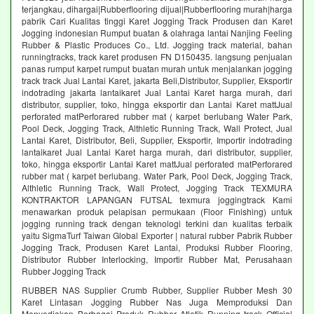
terjangkau, dihargai|Rubberflooring dijual|Rubberflooring murah|harga
pabrik Cari Kualitas tinggi Karet Jogging Track Produsen dan Karet
Jogging indonesian Rumput buatan & olahraga lantai Nanjing Feeling
Rubber & Plastic Produces Co., Ltd. Jogging track material, bahan
runningtracks, track karet produsen FN D150435. langsung penjualan
panas rumput karpet rumput buatan murah untuk menjalankan jogging
track track Jual Lantai Karet, jakarta Beli,Distributor, Supplier, Eksportir
indotrading jakarta lantaikaret Jual Lantai Karet harga murah, dari
distributor, supplier, toko, hingga eksportir dan Lantai Karet mattJual
perforated matPerforared rubber mat ( karpet berlubang Water Park,
Pool Deck, Jogging Track, Althletic Running Track, Wall Protect, Jual
Lantai Karet, Distributor, Beli, Supplier, Eksportir, Importir indotrading
lantaikaret Jual Lantai Karet harga murah, dari distributor, supplier,
toko, hingga eksportir Lantai Karet mattJual perforated matPerforared
rubber mat ( karpet berlubang. Water Park, Pool Deck, Jogging Track,
Althletic Running Track, Wall Protect, Jogging Track TEXMURA
KONTRAKTOR LAPANGAN FUTSAL texmura joggingtrack Kami
menawarkan produk pelapisan permukaan (Floor Finishing) untuk
jogging running track dengan teknologi terkini dan kualitas terbaik
yaitu SigmaTurf Taiwan Global Exporter | natural rubber Pabrik Rubber
Jogging Track, Produsen Karet Lantai, Produksi Rubber Flooring,
Distributor Rubber Interlocking, Importir Rubber Mat, Perusahaan
Rubber Jogging Track
RUBBER NAS Supplier Crumb Rubber, Supplier Rubber Mesh 30
Karet Lintasan Jogging Rubber Nas Juga Memproduksi Dan
Menyediakan Berbagai Produk Rubber Atletik Running track Official