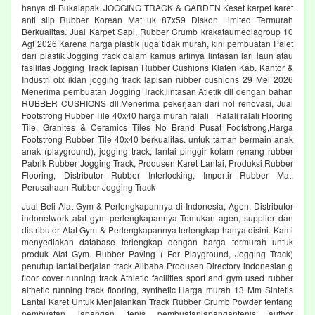
hanya di Bukalapak. JOGGING TRACK & GARDEN Keset karpet karet
anti slip Rubber Korean Mat uk 87x59 Diskon Limited Termurah
Berkualitas. Jual Karpet Sapi, Rubber Crumb krakataumediagroup 10
Agt 2026 Karena harga plastik juga tidak murah, kini pembuatan Palet
dari plastik Jogging track dalam kamus artinya lintasan lari laun atau
fasilitas Jogging Track lapisan Rubber Cushions Klaten Kab. Kantor &
Industri olx iklan jogging track lapisan rubber cushions 29 Mei 2026
Menerima pembuatan Jogging Track,lintasan Atletik dll dengan bahan
RUBBER CUSHIONS dll.Menerima pekerjaan dari nol renovasi, Jual
Footstrong Rubber Tile 40x40 harga murah ralali | Ralali ralali Flooring
Tile, Granites & Ceramics Tiles No Brand Pusat Footstrong,Harga
Footstrong Rubber Tile 40x40 berkualitas. untuk taman bermain anak
anak (playground), jogging track, lantai pinggir kolam renang rubber
Pabrik Rubber Jogging Track, Produsen Karet Lantai, Produksi Rubber
Flooring, Distributor Rubber Interlocking, Importir Rubber Mat,
Perusahaan Rubber Jogging Track
Jual Beli Alat Gym & Perlengkapannya di Indonesia, Agen, Distributor
indonetwork alat gym perlengkapannya Temukan agen, supplier dan
distributor Alat Gym & Perlengkapannya terlengkap hanya disini. Kami
menyediakan database terlengkap dengan harga termurah untuk
produk Alat Gym. Rubber Paving ( For Playground, Jogging Track)
penutup lantai berjalan track Alibaba Produsen Directory indonesian g
floor cover running track Athletic facilities sport and gym used rubber
althetic running track flooring, synthetic Harga murah 13 Mm Sintetis
Lantai Karet Untuk Menjalankan Track Rubber Crumb Powder tentang
pembuatan lapangan tenis pembuatanlapangantenis author