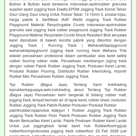
Butiran & Butiran karet berwarna indonesian.epdmrubber granules
supplier epdm jogging track Elastis EPDM Jogging Track Korosi Tahan
Daur Ulang Daur Ulang Untuk Trotoar Tebal: 13 15mm 3. produk hijau,
harga pabrik 4. Sertifikasi IAAF Atletik Jogging Track Rubber
Playground Material Recyclingable Crumb indonesian.epdmrubber
granules sale jogging track rubber playground Jogging Track Rubber
Playground Material Recyclable Crumb Shock Resistant Blok senyawa
karet diproduksi di bawah kondisi pabrik yang dikontrol dengan
Jogging Track | Running Track | Wahanatirtaplayground
wahanatirtaplayground jogging track running track Wahana Tirta
adalah perusahaan profesional dalam pembuatan alas karet safety
rubber flooring rubber mate. Perusahaan membangun joging track
dengan rubber Pabrik Rubber Jogging Track, Produsen Karet Lantai,
Produksi Rubber Flooring, Distributor Rubber Interlocking, Importir
Rubber Mat, Perusahaan Rubber Jogging Track
Top Rubber (Bagus Jaya) Tentang Kami Indotrading
toprubberbagusjaya.web.indotrading about Tentang Top Rubber
(Bagus Jaya) Perusahaan kami bergerak di bidang rubber matt,
jogging track, tempat bermain air di lapisi karet, rubber sheet, moduled.
Rubber Jogging Track Pabrik Rubber Produsen Produksi Rubber
pabrikrubber.rajaproduk kategori 1 Rubber Jogging Track Rubber
Jogging Track Rubber Floor. Pabrik Produsen Rubber Jogging Track
Murah Berkualitas Karet Lantai. Pabrik Produsen Rubber Karet Lantai
Untuk jual joggingtrack lantai karet hub Rubberflooring|jual
rubberflooringindonesia jogging track rubberfloor 23 Feb 2026 jual
joggingtrack rubberflooring yang berkualitas dan mudah diaplikasi.