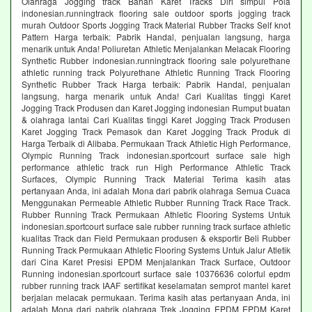
Olahraga Jogging track Bahan Karet Tracks Diri simpul Pola
indonesian.runningtrack flooring sale outdoor sports jogging track
murah Outdoor Sports Jogging Track Material Rubber Tracks Self knot
Pattern Harga terbaik: Pabrik Handal, penjualan langsung, harga
menarik untuk Anda! Poliuretan Athletic Menjalankan Melacak Flooring
Synthetic Rubber indonesian.runningtrack flooring sale polyurethane
athletic running track Polyurethane Athletic Running Track Flooring
Synthetic Rubber Track Harga terbaik: Pabrik Handal, penjualan
langsung, harga menarik untuk Anda! Cari Kualitas tinggi Karet
Jogging Track Produsen dan Karet Jogging indonesian Rumput buatan
& olahraga lantai Cari Kualitas tinggi Karet Jogging Track Produsen
Karet Jogging Track Pemasok dan Karet Jogging Track Produk di
Harga Terbaik di Alibaba. Permukaan Track Athletic High Performance,
Olympic Running Track indonesian.sportcourt surface sale high
performance athletic track run High Performance Athletic Track
Surfaces, Olympic Running Track Material Terima kasih atas
pertanyaan Anda, ini adalah Mona dari pabrik olahraga Semua Cuaca
Menggunakan Permeable Athletic Rubber Running Track Race Track.
Rubber Running Track Permukaan Athletic Flooring Systems Untuk
indonesian.sportcourt surface sale rubber running track surface athletic
kualitas Track dan Field Permukaan produsen & eksportir Beli Rubber
Running Track Permukaan Athletic Flooring Systems Untuk Jalur Atletik
dari Cina Karet Presisi EPDM Menjalankan Track Surface, Outdoor
Running indonesian.sportcourt surface sale 10376636 colorful epdm
rubber running track IAAF sertifikat keselamatan semprot mantel karet
berjalan melacak permukaan. Terima kasih atas pertanyaan Anda, ini
adalah Mona dari pabrik olahraga Trek Jogging EPDM EPDM Karet