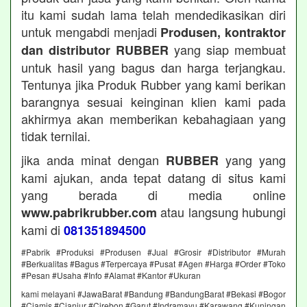
itu kami sudah lama telah mendedikasikan diri
untuk mengabdi menjadi
Produsen, kontraktor
yang siap membuat
dan distributor RUBBER
untuk hasil yang bagus dan harga terjangkau.
Tentunya jika Produk Rubber yang kami berikan
barangnya sesuai keinginan klien kami pada
akhirmya akan memberikan kebahagiaan yang
tidak ternilai.
jika anda minat dengan
yang yang
RUBBER
kami ajukan, anda tepat datang di situs kami
yang berada di media online
atau langsung hubungi
www.pabrikrubber.com
kami di
081351894500
#Pabrik #Produksi #Produsen #Jual #Grosir #Distributor #Murah
#Berkualitas #Bagus #Terpercaya #Pusat #Agen #Harga #Order #Toko
#Pesan #Usaha #Info #Alamat #Kantor #Ukuran
kami melayani #JawaBarat #Bandung #BandungBarat #Bekasi #Bogor
#Ciamis #Cianjur #Cirebon #Garut #Indramayu #Karawang #Kuningan