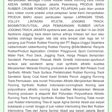
ASEAN GAMES Senayan Jakarta Palembang PRODUK BARU
RUBBER CRUMB POWDER UNTUK PELAPISAN jualo iklan produk
baru rubber crumb powder untuk pelapisan lantai Kami menyediakan
PRODUK BARU dalam pembuatan lapisan LAPANGAN TENIS,
VOLLEY, LINTASAN ATLETIK, JOGGING TRACK,
BADMINTON,FUTSAL. JASA PEMASANGAN RUBBER UNTUK
JOGGING TRACK JAKARTA ayobisnis.web Jasa Jual Beli 14 Jan 2026
Ayobisnis Jogging track dalam kamus artinya lintasan lari laun atau
fasilitas olahraga dengan rata rata area tempat olah raga lari ini
panjang Jual Produk Rubber Flooring dari PT Bagus Unggul Sejahtera
rubberindustri rubberflooring Rubber Flooring @Site:Material: Recycle
RubberProduct Application: Children Playground, Sport Commercial,
Water Park, Pool Deck, Jogging Track, Harga Pelapis Semprotan
Sandwich Permukaan Pelacak Atletik Sintetik indonesian.sportcourt
surface sale sandwich spray coat synthetic athletic kualitas
Menjalankan Melacak Flooring produsen & eksportir Beli Pelapis Coat
Synthetic Athletic Track Surface, Prefabricated Rubber Running Track
Sandwich Spray Coat Karet Karet Sintetis Penuh Jogging Running
Track Permukaan. ada murah Poliuretan Athletic Menjalankan Melacak
Flooring Synthetic Rubber indonesian.runningtrack flooring sale
polyurethane athletic running track kualitas Menjalankan Melacak
Flooring produsen & eksportir Beli Poliuretan Polyurethane Athletic
Running Track Flooring Synthetic Rubber Track Flooring Tidak murah
Jual Rubber Interlocking Tiles di lapak Agma Sentral Abadi asa karpet
bukalapak p rumah tangga of jual rubber interlocking tiles Beli Rubber
Interlocking Tiles dari Agma Sentral Abadi asa karpet Jakarta Barat