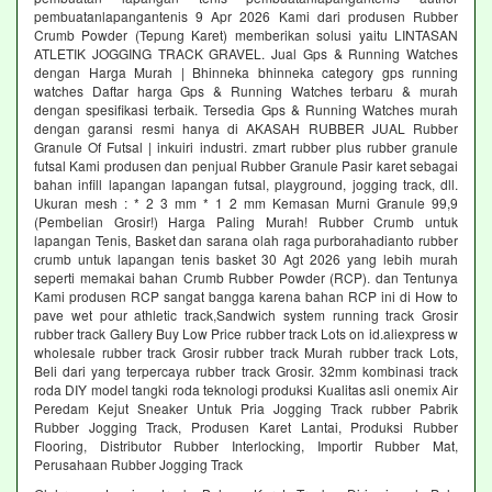
pembuatanlapangantenis 9 Apr 2026 Kami dari produsen Rubber
Crumb Powder (Tepung Karet) memberikan solusi yaitu LINTASAN
ATLETIK JOGGING TRACK GRAVEL. Jual Gps & Running Watches
dengan Harga Murah | Bhinneka bhinneka category gps running
watches Daftar harga Gps & Running Watches terbaru & murah
dengan spesifikasi terbaik. Tersedia Gps & Running Watches murah
dengan garansi resmi hanya di AKASAH RUBBER JUAL Rubber
Granule Of Futsal | inkuiri industri. zmart rubber plus rubber granule
futsal Kami produsen dan penjual Rubber Granule Pasir karet sebagai
bahan infill lapangan lapangan futsal, playground, jogging track, dll.
Ukuran mesh : * 2 3 mm * 1 2 mm Kemasan Murni Granule 99,9
(Pembelian Grosir!) Harga Paling Murah! Rubber Crumb untuk
lapangan Tenis, Basket dan sarana olah raga purborahadianto rubber
crumb untuk lapangan tenis basket 30 Agt 2026 yang lebih murah
seperti memakai bahan Crumb Rubber Powder (RCP). dan Tentunya
Kami produsen RCP sangat bangga karena bahan RCP ini di How to
pave wet pour athletic track,Sandwich system running track Grosir
rubber track Gallery Buy Low Price rubber track Lots on id.aliexpress w
wholesale rubber track Grosir rubber track Murah rubber track Lots,
Beli dari yang terpercaya rubber track Grosir. 32mm kombinasi track
roda DIY model tangki roda teknologi produksi Kualitas asli onemix Air
Peredam Kejut Sneaker Untuk Pria Jogging Track rubber Pabrik
Rubber Jogging Track, Produsen Karet Lantai, Produksi Rubber
Flooring, Distributor Rubber Interlocking, Importir Rubber Mat,
Perusahaan Rubber Jogging Track