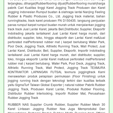
terjangkau, dihargai|Rubberflooring dijual|Rubberflooring murah|harga
pabrik Cari Kualitas tinggi Karet Jogging Track Produsen dan Karet
Jogging indonesian Rumput buatan & olahraga lantai Nanjing Feeling
Rubber & Plastic Produces Co., Ltd. Jogging track material, bahan
runningtracks, track karet produsen FN D150435. langsung penjualan
panas rumput karpet rumput buatan murah untuk menjalankan jogging
track track Jual Lantai Karet, jakarta Beli,Distributor, Supplier, Eksportir
indotrading jakarta lantaikaret Jual Lantai Karet harga murah, dari
distributor, supplier, toko, hingga eksportir dan Lantai Karet mattJual
perforated matPerforared rubber mat ( karpet berlubang Water Park,
Pool Deck, Jogging Track, Althletic Running Track, Wall Protect, Jual
Lantai Karet, Distributor, Beli, Supplier, Eksportir, Importir indotrading
lantaikaret Jual Lantai Karet harga murah, dari distributor, supplier,
toko, hingga eksportir Lantai Karet mattJual perforated matPerforared
rubber mat ( karpet berlubang. Water Park, Pool Deck, Jogging Track,
Althletic Running Track, Wall Protect, Jogging Track TEXMURA
KONTRAKTOR LAPANGAN FUTSAL texmura joggingtrack Kami
menawarkan produk pelapisan permukaan (Floor Finishing) untuk
jogging running track dengan teknologi terkini dan kualitas terbaik
yaitu SigmaTurf Taiwan Global Exporter | natural rubber Pabrik Rubber
Jogging Track, Produsen Karet Lantai, Produksi Rubber Flooring,
Distributor Rubber Interlocking, Importir Rubber Mat, Perusahaan
Rubber Jogging Track
RUBBER NAS Supplier Crumb Rubber, Supplier Rubber Mesh 30
Karet Lintasan Jogging Rubber Nas Juga Memproduksi Dan
Menyediakan Berbagai Produk Rubber Atletik Running track Official