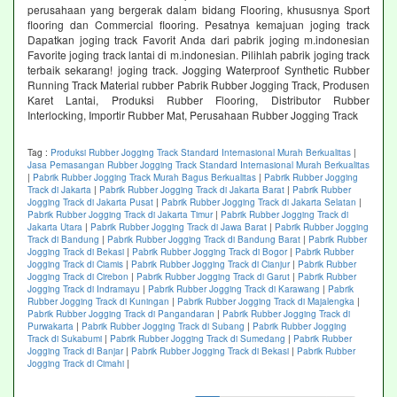
perusahaan yang bergerak dalam bidang Flooring, khususnya Sport
flooring dan Commercial flooring. Pesatnya kemajuan joging track
Dapatkan joging track Favorit Anda dari pabrik joging m.indonesian
Favorite joging track lantai di m.indonesian. Pilihlah pabrik joging track
terbaik sekarang! joging track. Jogging Waterproof Synthetic Rubber
Running Track Material rubber Pabrik Rubber Jogging Track, Produsen
Karet Lantai, Produksi Rubber Flooring, Distributor Rubber
Interlocking, Importir Rubber Mat, Perusahaan Rubber Jogging Track
Tag :
Produksi Rubber Jogging Track Standard Internasional Murah Berkualitas
|
Jasa Pemasangan Rubber Jogging Track Standard Internasional Murah Berkualitas
|
Pabrik Rubber Jogging Track Murah Bagus Berkualitas
|
Pabrik Rubber Jogging
Track di Jakarta
|
Pabrik Rubber Jogging Track di Jakarta Barat
|
Pabrik Rubber
Jogging Track di Jakarta Pusat
|
Pabrik Rubber Jogging Track di Jakarta Selatan
|
Pabrik Rubber Jogging Track di Jakarta Timur
|
Pabrik Rubber Jogging Track di
Jakarta Utara
|
Pabrik Rubber Jogging Track di Jawa Barat
|
Pabrik Rubber Jogging
Track di Bandung
|
Pabrik Rubber Jogging Track di Bandung Barat
|
Pabrik Rubber
Jogging Track di Bekasi
|
Pabrik Rubber Jogging Track di Bogor
|
Pabrik Rubber
Jogging Track di Ciamis
|
Pabrik Rubber Jogging Track di Cianjur
|
Pabrik Rubber
Jogging Track di Cirebon
|
Pabrik Rubber Jogging Track di Garut
|
Pabrik Rubber
Jogging Track di Indramayu
|
Pabrik Rubber Jogging Track di Karawang
|
Pabrik
Rubber Jogging Track di Kuningan
|
Pabrik Rubber Jogging Track di Majalengka
|
Pabrik Rubber Jogging Track di Pangandaran
|
Pabrik Rubber Jogging Track di
Purwakarta
|
Pabrik Rubber Jogging Track di Subang
|
Pabrik Rubber Jogging
Track di Sukabumi
|
Pabrik Rubber Jogging Track di Sumedang
|
Pabrik Rubber
Jogging Track di Banjar
|
Pabrik Rubber Jogging Track di Bekasi
|
Pabrik Rubber
Jogging Track di Cimahi
|