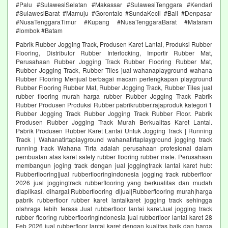
#Palu #SulawesiSelatan #Makassar #SulawesiTenggara #Kendari
#SulawesiBarat #Mamuju #Gorontalo #SundaKecil #Bali #Denpasar
#NusaTenggaraTimur #Kupang #NusaTenggaraBarat #Mataram
#lombok #Batam
Pabrik Rubber Jogging Track, Produsen Karet Lantai, Produksi Rubber
Flooring, Distributor Rubber Interlocking, Importir Rubber Mat,
Perusahaan Rubber Jogging Track Rubber Flooring Rubber Mat,
Rubber Jogging Track, Rubber Tiles jual wahanaplayground wahana
Rubber Flooring Menjual berbagai macam perlengkapan playground
Rubber Flooring Rubber Mat, Rubber Jogging Track, Rubber Tiles jual
rubber flooring murah harga rubber Rubber Jogging Track Pabrik
Rubber Produsen Produksi Rubber pabrikrubber.rajaproduk kategori 1
Rubber Jogging Track Rubber Jogging Track Rubber Floor. Pabrik
Produsen Rubber Jogging Track Murah Berkualitas Karet Lantai.
Pabrik Produsen Rubber Karet Lantai Untuk Jogging Track | Running
Track | Wahanatirtaplayground wahanatirtaplayground jogging track
running track Wahana Tirta adalah perusahaan profesional dalam
pembuatan alas karet safety rubber flooring rubber mate. Perusahaan
membangun joging track dengan jual joggingtrack lantai karet hub:
Rubberflooring|jual rubberflooringindonesia jogging track rubberfloor
2026 jual joggingtrack rubberflooring yang berkualitas dan mudah
diaplikasi. dihargai|Rubberflooring dijual|Rubberflooring murah|harga
pabrik rubberfloor rubber karet lantaikaret jogging track sehingga
olahraga lebih terasa Jual rubberfloor lantai karetJual jogging track
rubber flooring rubberflooringindonesia jual rubberfloor lantai karet 28
Feb 2026 jual rubberfloor lantai karet dengan kualitas baik dan harga