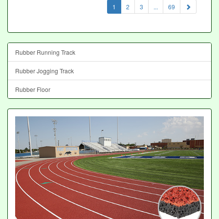
(current)
1
2
3
...
69
Rubber Running Track
Rubber Jogging Track
Rubber Floor