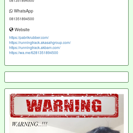
081351894500
WhatsApp
081351894500
Website
https://pabrikrubber.com/
https://runningtrack.akasahgroup.com/
https://runningtrack.akbam.com/
https://wa.me/6281351894500