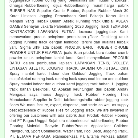
dihargai|Rubberflooring dijual|Rubberflooring murah|harga pabrik
RUBBER NAS Supplier Crumb Rubber, Supplier Rubber Mesh 30
Karet Lintasan Jogging Perusahaan Kami Bekerja Keras Untuk
Menjadi Yang Terbaik Dalam Atletik Running track Official ASEAN
GAMES Senayan Jakarta Palembang 2026 Jogging Track TEXMURA
KONTRAKTOR LAPANGAN FUTSAL texmura joggingtrack Kami
menawarkan produk pelapisan permukaan (Floor Finishing) untuk
jogging running track dengan teknologi terkini dan kualitas terbaik
yaitu SigmaTurf® ada pabrik PRODUK BARU RUBBER CRUMB
POWDER UNTUK PELAPISAN jualo iklan produk baru rubber crumb
powder untuk pelapisan lantai karet Kami menyediakan PRODUK
BARU dalam pembuatan lapisan LAPANGAN TENIS, VOLLEY,
LINTASAN ATLETIK, JOGGING TRACK, BADMINTON,FUTSAL. Cina
Spray mantel karet Indoor dan Outdoor Jogging Track bahan
m.topfaketurf running track running track spray coat indoor and outdoor
Spray mantel indoor dan outdoor karet jogging track bahan. 1. jogging
track bahan Deskripsi. Q: Apakah keuntungan dari pabrik Anda?
Mengapa saya harus Jogging Track Rubber Flooring Tiles
Manufacturer Supplier in Delhi fabflooringsindia rubber jogging track
floors We manufacture, export, dispense, and trade as well as supply
best excellence of Rubber Tiles for Jogging Track. We are involved in
offering our customers with ada pabrik Jual Produk Rubber Flooring
dari PT Bagus Unggul Sejahtera rubberindustri rubberflooring Rubber
Flooring Material: Recycle RubberProduct Application: Children
Playground, Sport Commercial, Water Park, Pool Deck, Jogging Track,.
PT. ELTAMA PERKASA eltamaperkasa PT. Eltama Perkasa adalah