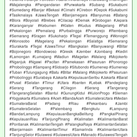
#Majalengka #Pangandaran #Purwakarta #Subang #Sukabumi
#Sumedang #Banjar #Bekasi #Cimahi #Cirebon #Depok #Sukabumi
#Tasikmalaya #JawaTengah #Banjarnegara #Banyumas #Batang
#Blora #Boyolali #Brebes #Cilacap #Demak #Grobogan #Jepara
#Karanganyar #Kebumen #Klaten #Kudus #Magelang #Pati
#Pekalongan #Pemalang #Purbalingga #Purworejo #Rembang
#Semarang #Sragen #Sukoharjo #Tegal #Temanggung #Wonogiri
#Wonosobo #Magelang #Pekalongan #Salatiga #Semarang
#Surakarta #Tegal #JawaTimur #Bangkalan #Banyuwangi #Blitar
#Bojonegoro #Bondowoso #Gresik #Jember #Jombang #Kediri
#Lamongan #Lumajang #Madiun #Magetan #Malang #Mojokerto
#Nganjuk #Ngawi #Pacitan #Pamekasan #Pasuruan #Ponorogo
#Probolinggo #Sampang #Sidoarjo #Situbondo #Sumenep #Sumenep
#Tuban #Tulungagung #Batu #Blitar #Malang #Mojokerto #Pasuruan
#Probolinggo #Surabaya #Jakarta #KepulauanSeribu #Jakarta #Barat
#Pusat #Selatan #Timur #Utara #banten #Lebak #Pandeglang
#Serang #Tangerang #Cilegon #Serang #Tangerang
#TangerangSelatan #Bantul #GunungKidul #KulonProgo #Sleman
#Yogyakarta #Sumatera #Aceh #BandaAceh #SumateraUtara #Medan
#SumateraBarat #Padang #Riau #Pekanbaru #Jambi
#SumateraSelatan #Palembang #Bengkulu #Lampung
#BandarLampung #KepulauanBangkaBelitung #PangkalPinang
#KepulauanRiau #TanjungPinang #Kalimatan #KalimantanBarat
#Pontianak #KalimantanTengah #PalangkaRaya #KalimantanSelatan
#Banjarmasin #KalimantanTimur #Samarinda #KalimantanUtara
#TanjungSelor #Sulawesi #SulawesiUtara #Manado #SulawesiTengah