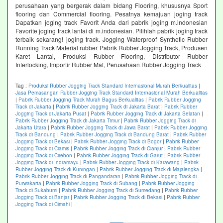
perusahaan yang bergerak dalam bidang Flooring, khususnya Sport
flooring dan Commercial flooring. Pesatnya kemajuan joging track
Dapatkan joging track Favorit Anda dari pabrik joging m.indonesian
Favorite joging track lantai di m.indonesian. Pilihlah pabrik joging track
terbaik sekarang! joging track. Jogging Waterproof Synthetic Rubber
Running Track Material rubber Pabrik Rubber Jogging Track, Produsen
Karet Lantai, Produksi Rubber Flooring, Distributor Rubber
Interlocking, Importir Rubber Mat, Perusahaan Rubber Jogging Track
Tag :
Produksi Rubber Jogging Track Standard Internasional Murah Berkualitas
|
Jasa Pemasangan Rubber Jogging Track Standard Internasional Murah Berkualitas
|
Pabrik Rubber Jogging Track Murah Bagus Berkualitas
|
Pabrik Rubber Jogging
Track di Jakarta
|
Pabrik Rubber Jogging Track di Jakarta Barat
|
Pabrik Rubber
Jogging Track di Jakarta Pusat
|
Pabrik Rubber Jogging Track di Jakarta Selatan
|
Pabrik Rubber Jogging Track di Jakarta Timur
|
Pabrik Rubber Jogging Track di
Jakarta Utara
|
Pabrik Rubber Jogging Track di Jawa Barat
|
Pabrik Rubber Jogging
Track di Bandung
|
Pabrik Rubber Jogging Track di Bandung Barat
|
Pabrik Rubber
Jogging Track di Bekasi
|
Pabrik Rubber Jogging Track di Bogor
|
Pabrik Rubber
Jogging Track di Ciamis
|
Pabrik Rubber Jogging Track di Cianjur
|
Pabrik Rubber
Jogging Track di Cirebon
|
Pabrik Rubber Jogging Track di Garut
|
Pabrik Rubber
Jogging Track di Indramayu
|
Pabrik Rubber Jogging Track di Karawang
|
Pabrik
Rubber Jogging Track di Kuningan
|
Pabrik Rubber Jogging Track di Majalengka
|
Pabrik Rubber Jogging Track di Pangandaran
|
Pabrik Rubber Jogging Track di
Purwakarta
|
Pabrik Rubber Jogging Track di Subang
|
Pabrik Rubber Jogging
Track di Sukabumi
|
Pabrik Rubber Jogging Track di Sumedang
|
Pabrik Rubber
Jogging Track di Banjar
|
Pabrik Rubber Jogging Track di Bekasi
|
Pabrik Rubber
Jogging Track di Cimahi
|