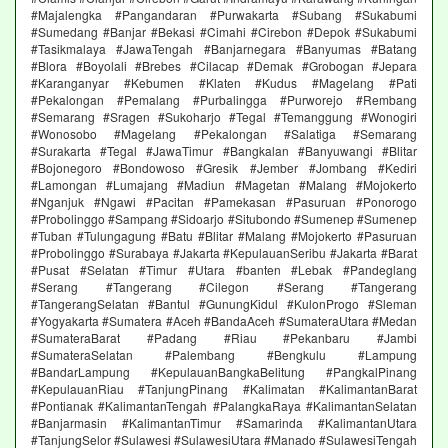
#Majalengka #Pangandaran #Purwakarta #Subang #Sukabumi
#Sumedang #Banjar #Bekasi #Cimahi #Cirebon #Depok #Sukabumi
#Tasikmalaya #JawaTengah #Banjarnegara #Banyumas #Batang
#Blora #Boyolali #Brebes #Cilacap #Demak #Grobogan #Jepara
#Karanganyar #Kebumen #Klaten #Kudus #Magelang #Pati
#Pekalongan #Pemalang #Purbalingga #Purworejo #Rembang
#Semarang #Sragen #Sukoharjo #Tegal #Temanggung #Wonogiri
#Wonosobo #Magelang #Pekalongan #Salatiga #Semarang
#Surakarta #Tegal #JawaTimur #Bangkalan #Banyuwangi #Blitar
#Bojonegoro #Bondowoso #Gresik #Jember #Jombang #Kediri
#Lamongan #Lumajang #Madiun #Magetan #Malang #Mojokerto
#Nganjuk #Ngawi #Pacitan #Pamekasan #Pasuruan #Ponorogo
#Probolinggo #Sampang #Sidoarjo #Situbondo #Sumenep #Sumenep
#Tuban #Tulungagung #Batu #Blitar #Malang #Mojokerto #Pasuruan
#Probolinggo #Surabaya #Jakarta #KepulauanSeribu #Jakarta #Barat
#Pusat #Selatan #Timur #Utara #banten #Lebak #Pandeglang
#Serang #Tangerang #Cilegon #Serang #Tangerang
#TangerangSelatan #Bantul #GunungKidul #KulonProgo #Sleman
#Yogyakarta #Sumatera #Aceh #BandaAceh #SumateraUtara #Medan
#SumateraBarat #Padang #Riau #Pekanbaru #Jambi
#SumateraSelatan #Palembang #Bengkulu #Lampung
#BandarLampung #KepulauanBangkaBelitung #PangkalPinang
#KepulauanRiau #TanjungPinang #Kalimatan #KalimantanBarat
#Pontianak #KalimantanTengah #PalangkaRaya #KalimantanSelatan
#Banjarmasin #KalimantanTimur #Samarinda #KalimantanUtara
#TanjungSelor #Sulawesi #SulawesiUtara #Manado #SulawesiTengah