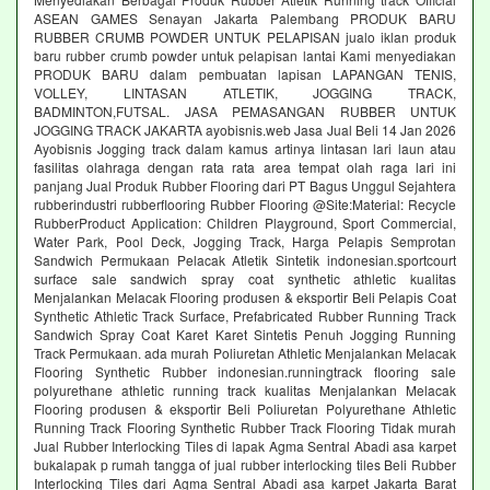
ASEAN GAMES Senayan Jakarta Palembang PRODUK BARU
RUBBER CRUMB POWDER UNTUK PELAPISAN jualo iklan produk
baru rubber crumb powder untuk pelapisan lantai Kami menyediakan
PRODUK BARU dalam pembuatan lapisan LAPANGAN TENIS,
VOLLEY, LINTASAN ATLETIK, JOGGING TRACK,
BADMINTON,FUTSAL. JASA PEMASANGAN RUBBER UNTUK
JOGGING TRACK JAKARTA ayobisnis.web Jasa Jual Beli 14 Jan 2026
Ayobisnis Jogging track dalam kamus artinya lintasan lari laun atau
fasilitas olahraga dengan rata rata area tempat olah raga lari ini
panjang Jual Produk Rubber Flooring dari PT Bagus Unggul Sejahtera
rubberindustri rubberflooring Rubber Flooring @Site:Material: Recycle
RubberProduct Application: Children Playground, Sport Commercial,
Water Park, Pool Deck, Jogging Track, Harga Pelapis Semprotan
Sandwich Permukaan Pelacak Atletik Sintetik indonesian.sportcourt
surface sale sandwich spray coat synthetic athletic kualitas
Menjalankan Melacak Flooring produsen & eksportir Beli Pelapis Coat
Synthetic Athletic Track Surface, Prefabricated Rubber Running Track
Sandwich Spray Coat Karet Karet Sintetis Penuh Jogging Running
Track Permukaan. ada murah Poliuretan Athletic Menjalankan Melacak
Flooring Synthetic Rubber indonesian.runningtrack flooring sale
polyurethane athletic running track kualitas Menjalankan Melacak
Flooring produsen & eksportir Beli Poliuretan Polyurethane Athletic
Running Track Flooring Synthetic Rubber Track Flooring Tidak murah
Jual Rubber Interlocking Tiles di lapak Agma Sentral Abadi asa karpet
bukalapak p rumah tangga of jual rubber interlocking tiles Beli Rubber
Interlocking Tiles dari Agma Sentral Abadi asa karpet Jakarta Barat