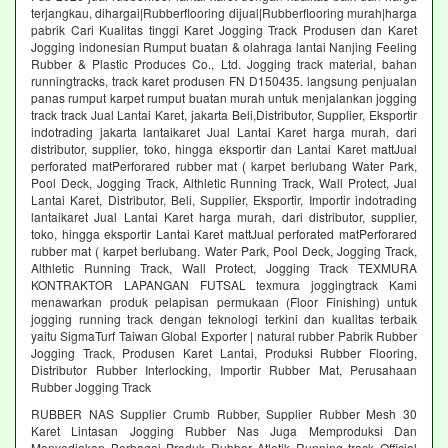
terjangkau, dihargai|Rubberflooring dijual|Rubberflooring murah|harga
pabrik Cari Kualitas tinggi Karet Jogging Track Produsen dan Karet
Jogging indonesian Rumput buatan & olahraga lantai Nanjing Feeling
Rubber & Plastic Produces Co., Ltd. Jogging track material, bahan
runningtracks, track karet produsen FN D150435. langsung penjualan
panas rumput karpet rumput buatan murah untuk menjalankan jogging
track track Jual Lantai Karet, jakarta Beli,Distributor, Supplier, Eksportir
indotrading jakarta lantaikaret Jual Lantai Karet harga murah, dari
distributor, supplier, toko, hingga eksportir dan Lantai Karet mattJual
perforated matPerforared rubber mat ( karpet berlubang Water Park,
Pool Deck, Jogging Track, Althletic Running Track, Wall Protect, Jual
Lantai Karet, Distributor, Beli, Supplier, Eksportir, Importir indotrading
lantaikaret Jual Lantai Karet harga murah, dari distributor, supplier,
toko, hingga eksportir Lantai Karet mattJual perforated matPerforared
rubber mat ( karpet berlubang. Water Park, Pool Deck, Jogging Track,
Althletic Running Track, Wall Protect, Jogging Track TEXMURA
KONTRAKTOR LAPANGAN FUTSAL texmura joggingtrack Kami
menawarkan produk pelapisan permukaan (Floor Finishing) untuk
jogging running track dengan teknologi terkini dan kualitas terbaik
yaitu SigmaTurf Taiwan Global Exporter | natural rubber Pabrik Rubber
Jogging Track, Produsen Karet Lantai, Produksi Rubber Flooring,
Distributor Rubber Interlocking, Importir Rubber Mat, Perusahaan
Rubber Jogging Track
RUBBER NAS Supplier Crumb Rubber, Supplier Rubber Mesh 30
Karet Lintasan Jogging Rubber Nas Juga Memproduksi Dan
Menyediakan Berbagai Produk Rubber Atletik Running track Official