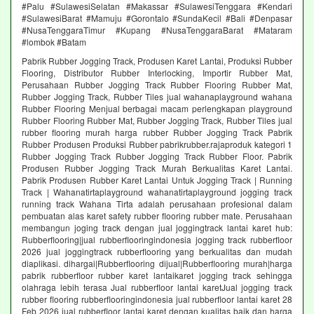
#Palu #SulawesiSelatan #Makassar #SulawesiTenggara #Kendari
#SulawesiBarat #Mamuju #Gorontalo #SundaKecil #Bali #Denpasar
#NusaTenggaraTimur #Kupang #NusaTenggaraBarat #Mataram
#lombok #Batam
Pabrik Rubber Jogging Track, Produsen Karet Lantai, Produksi Rubber
Flooring, Distributor Rubber Interlocking, Importir Rubber Mat,
Perusahaan Rubber Jogging Track Rubber Flooring Rubber Mat,
Rubber Jogging Track, Rubber Tiles jual wahanaplayground wahana
Rubber Flooring Menjual berbagai macam perlengkapan playground
Rubber Flooring Rubber Mat, Rubber Jogging Track, Rubber Tiles jual
rubber flooring murah harga rubber Rubber Jogging Track Pabrik
Rubber Produsen Produksi Rubber pabrikrubber.rajaproduk kategori 1
Rubber Jogging Track Rubber Jogging Track Rubber Floor. Pabrik
Produsen Rubber Jogging Track Murah Berkualitas Karet Lantai.
Pabrik Produsen Rubber Karet Lantai Untuk Jogging Track | Running
Track | Wahanatirtaplayground wahanatirtaplayground jogging track
running track Wahana Tirta adalah perusahaan profesional dalam
pembuatan alas karet safety rubber flooring rubber mate. Perusahaan
membangun joging track dengan jual joggingtrack lantai karet hub:
Rubberflooring|jual rubberflooringindonesia jogging track rubberfloor
2026 jual joggingtrack rubberflooring yang berkualitas dan mudah
diaplikasi. dihargai|Rubberflooring dijual|Rubberflooring murah|harga
pabrik rubberfloor rubber karet lantaikaret jogging track sehingga
olahraga lebih terasa Jual rubberfloor lantai karetJual jogging track
rubber flooring rubberflooringindonesia jual rubberfloor lantai karet 28
Feb 2026 jual rubberfloor lantai karet dengan kualitas baik dan harga