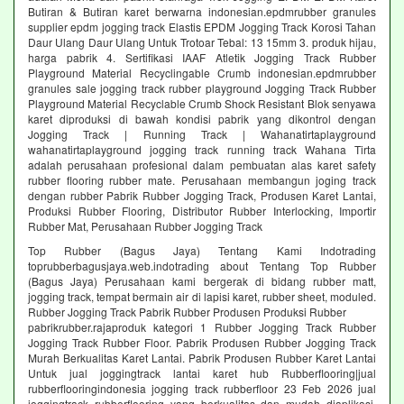
Butiran & Butiran karet berwarna indonesian.epdmrubber granules
supplier epdm jogging track Elastis EPDM Jogging Track Korosi Tahan
Daur Ulang Daur Ulang Untuk Trotoar Tebal: 13 15mm 3. produk hijau,
harga pabrik 4. Sertifikasi IAAF Atletik Jogging Track Rubber
Playground Material Recyclingable Crumb indonesian.epdmrubber
granules sale jogging track rubber playground Jogging Track Rubber
Playground Material Recyclable Crumb Shock Resistant Blok senyawa
karet diproduksi di bawah kondisi pabrik yang dikontrol dengan
Jogging Track | Running Track | Wahanatirtaplayground
wahanatirtaplayground jogging track running track Wahana Tirta
adalah perusahaan profesional dalam pembuatan alas karet safety
rubber flooring rubber mate. Perusahaan membangun joging track
dengan rubber Pabrik Rubber Jogging Track, Produsen Karet Lantai,
Produksi Rubber Flooring, Distributor Rubber Interlocking, Importir
Rubber Mat, Perusahaan Rubber Jogging Track
Top Rubber (Bagus Jaya) Tentang Kami Indotrading
toprubberbagusjaya.web.indotrading about Tentang Top Rubber
(Bagus Jaya) Perusahaan kami bergerak di bidang rubber matt,
jogging track, tempat bermain air di lapisi karet, rubber sheet, moduled.
Rubber Jogging Track Pabrik Rubber Produsen Produksi Rubber
pabrikrubber.rajaproduk kategori 1 Rubber Jogging Track Rubber
Jogging Track Rubber Floor. Pabrik Produsen Rubber Jogging Track
Murah Berkualitas Karet Lantai. Pabrik Produsen Rubber Karet Lantai
Untuk jual joggingtrack lantai karet hub Rubberflooring|jual
rubberflooringindonesia jogging track rubberfloor 23 Feb 2026 jual
joggingtrack rubberflooring yang berkualitas dan mudah diaplikasi.