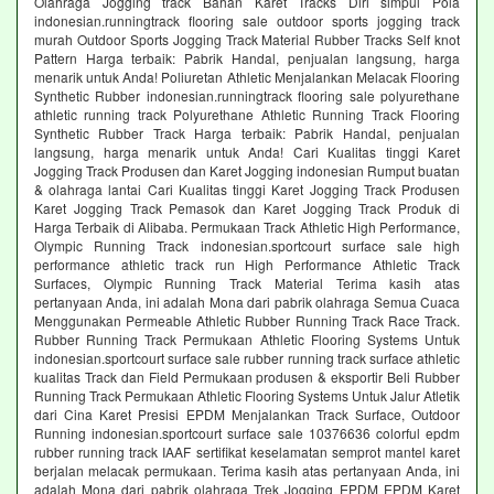
Olahraga Jogging track Bahan Karet Tracks Diri simpul Pola
indonesian.runningtrack flooring sale outdoor sports jogging track
murah Outdoor Sports Jogging Track Material Rubber Tracks Self knot
Pattern Harga terbaik: Pabrik Handal, penjualan langsung, harga
menarik untuk Anda! Poliuretan Athletic Menjalankan Melacak Flooring
Synthetic Rubber indonesian.runningtrack flooring sale polyurethane
athletic running track Polyurethane Athletic Running Track Flooring
Synthetic Rubber Track Harga terbaik: Pabrik Handal, penjualan
langsung, harga menarik untuk Anda! Cari Kualitas tinggi Karet
Jogging Track Produsen dan Karet Jogging indonesian Rumput buatan
& olahraga lantai Cari Kualitas tinggi Karet Jogging Track Produsen
Karet Jogging Track Pemasok dan Karet Jogging Track Produk di
Harga Terbaik di Alibaba. Permukaan Track Athletic High Performance,
Olympic Running Track indonesian.sportcourt surface sale high
performance athletic track run High Performance Athletic Track
Surfaces, Olympic Running Track Material Terima kasih atas
pertanyaan Anda, ini adalah Mona dari pabrik olahraga Semua Cuaca
Menggunakan Permeable Athletic Rubber Running Track Race Track.
Rubber Running Track Permukaan Athletic Flooring Systems Untuk
indonesian.sportcourt surface sale rubber running track surface athletic
kualitas Track dan Field Permukaan produsen & eksportir Beli Rubber
Running Track Permukaan Athletic Flooring Systems Untuk Jalur Atletik
dari Cina Karet Presisi EPDM Menjalankan Track Surface, Outdoor
Running indonesian.sportcourt surface sale 10376636 colorful epdm
rubber running track IAAF sertifikat keselamatan semprot mantel karet
berjalan melacak permukaan. Terima kasih atas pertanyaan Anda, ini
adalah Mona dari pabrik olahraga Trek Jogging EPDM EPDM Karet