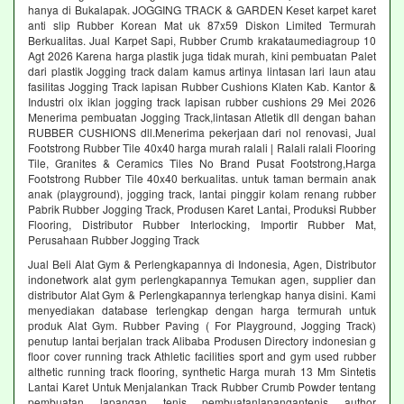
hanya di Bukalapak. JOGGING TRACK & GARDEN Keset karpet karet
anti slip Rubber Korean Mat uk 87x59 Diskon Limited Termurah
Berkualitas. Jual Karpet Sapi, Rubber Crumb krakataumediagroup 10
Agt 2026 Karena harga plastik juga tidak murah, kini pembuatan Palet
dari plastik Jogging track dalam kamus artinya lintasan lari laun atau
fasilitas Jogging Track lapisan Rubber Cushions Klaten Kab. Kantor &
Industri olx iklan jogging track lapisan rubber cushions 29 Mei 2026
Menerima pembuatan Jogging Track,lintasan Atletik dll dengan bahan
RUBBER CUSHIONS dll.Menerima pekerjaan dari nol renovasi, Jual
Footstrong Rubber Tile 40x40 harga murah ralali | Ralali ralali Flooring
Tile, Granites & Ceramics Tiles No Brand Pusat Footstrong,Harga
Footstrong Rubber Tile 40x40 berkualitas. untuk taman bermain anak
anak (playground), jogging track, lantai pinggir kolam renang rubber
Pabrik Rubber Jogging Track, Produsen Karet Lantai, Produksi Rubber
Flooring, Distributor Rubber Interlocking, Importir Rubber Mat,
Perusahaan Rubber Jogging Track
Jual Beli Alat Gym & Perlengkapannya di Indonesia, Agen, Distributor
indonetwork alat gym perlengkapannya Temukan agen, supplier dan
distributor Alat Gym & Perlengkapannya terlengkap hanya disini. Kami
menyediakan database terlengkap dengan harga termurah untuk
produk Alat Gym. Rubber Paving ( For Playground, Jogging Track)
penutup lantai berjalan track Alibaba Produsen Directory indonesian g
floor cover running track Athletic facilities sport and gym used rubber
althetic running track flooring, synthetic Harga murah 13 Mm Sintetis
Lantai Karet Untuk Menjalankan Track Rubber Crumb Powder tentang
pembuatan lapangan tenis pembuatanlapangantenis author