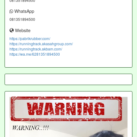
081351894500
WhatsApp
081351894500
Website
https://pabrikrubber.com/
https://runningtrack.akasahgroup.com/
https://runningtrack.akbam.com/
https://wa.me/6281351894500