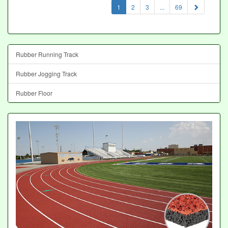
(current)
1
2
3
...
69
Rubber Running Track
Rubber Jogging Track
Rubber Floor