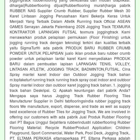
dihargai|Rubberflooring dijual|Rubberflooring murah|harga pabrik
RUBBER NAS Supplier Crumb Rubber, Supplier Rubber Mesh 30
Karet Lintasan Jogging Perusahaan Kami Bekerja Keras Untuk
Menjadi Yang Terbaik Dalam Atletik Running track Official ASEAN
GAMES Senayan Jakarta Palembang 2026 Jogging Track TEXMURA
KONTRAKTOR LAPANGAN FUTSAL texmura joggingtrack Kami
menawarkan produk pelapisan permukaan (Floor Finishing) untuk
jogging running track dengan teknologi terkini dan kualitas terbaik
yaitu SigmaTurf® ada pabrik PRODUK BARU RUBBER CRUMB
POWDER UNTUK PELAPISAN jualo iklan produk baru rubber crumb
powder untuk pelapisan lantai karet Kami menyediakan PRODUK
BARU dalam pembuatan lapisan LAPANGAN TENIS, VOLLEY,
LINTASAN ATLETIK, JOGGING TRACK, BADMINTON,FUTSAL. Cina
Spray mantel karet Indoor dan Outdoor Jogging Track bahan
m.topfaketurf running track running track spray coat indoor and outdoor
Spray mantel indoor dan outdoor karet jogging track bahan. 1. jogging
track bahan Deskripsi. Q: Apakah keuntungan dari pabrik Anda?
Mengapa saya harus Jogging Track Rubber Flooring Tiles
Manufacturer Supplier in Delhi fabflooringsindia rubber jogging track
floors We manufacture, export, dispense, and trade as well as supply
best excellence of Rubber Tiles for Jogging Track. We are involved in
offering our customers with ada pabrik Jual Produk Rubber Flooring
dari PT Bagus Unggul Sejahtera rubberindustri rubberflooring Rubber
Flooring Material: Recycle RubberProduct Application: Children
Playground, Sport Commercial, Water Park, Pool Deck, Jogging Track,.
PT. ELTAMA PERKASA eltamaperkasa PT. Eltama Perkasa adalah