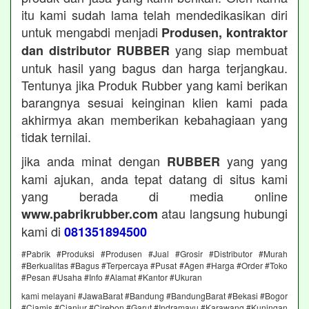
itu kami sudah lama telah mendedikasikan diri
untuk mengabdi menjadi
Produsen, kontraktor
yang siap membuat
dan distributor RUBBER
untuk hasil yang bagus dan harga terjangkau.
Tentunya jika Produk Rubber yang kami berikan
barangnya sesuai keinginan klien kami pada
akhirmya akan memberikan kebahagiaan yang
tidak ternilai.
jika anda minat dengan
yang yang
RUBBER
kami ajukan, anda tepat datang di situs kami
yang berada di media online
atau langsung hubungi
www.pabrikrubber.com
kami di
081351894500
#Pabrik #Produksi #Produsen #Jual #Grosir #Distributor #Murah
#Berkualitas #Bagus #Terpercaya #Pusat #Agen #Harga #Order #Toko
#Pesan #Usaha #Info #Alamat #Kantor #Ukuran
kami melayani #JawaBarat #Bandung #BandungBarat #Bekasi #Bogor
#Ciamis #Cianjur #Cirebon #Garut #Indramayu #Karawang #Kuningan