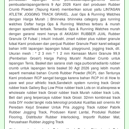
pembuatanlapangantenis 9 Apr 2026 Kami dari produsen Rubber
Crumb Powder (Tepung Karet) memberikan solusi yaitu LINTASAN
ATLETIK JOGGING TRACK GRAVEL. Jual Gps & Running Watches
dengan Harga Murah | Bhinneka bhinneka category gps running
watches Daftar harga Gps & Running Watches terbaru & murah
dengan spesifikasi terbaik. Tersedia Gps & Running Watches murah
dengan garansi resmi hanya di AKASAH RUBBER JUAL Rubber
Granule Of Futsal | inkuiri industri. zmart rubber plus rubber granule
futsal Kami produsen dan penjual Rubber Granule Pasir karet sebagai
bahan infill lapangan lapangan futsal, playground, jogging track, dll.
Ukuran mesh : * 2 3 mm * 1 2 mm Kemasan Murni Granule 99,9
(Pembelian Grosir!) Harga Paling Murah! Rubber Crumb untuk
lapangan Tenis, Basket dan sarana olah raga purborahadianto rubber
crumb untuk lapangan tenis basket 30 Agt 2026 yang lebih murah
seperti memakai bahan Crumb Rubber Powder (RCP). dan Tentunya
Kami produsen RCP sangat bangga karena bahan RCP ini di How to
pave wet pour athletic track,Sandwich system running track Grosir
rubber track Gallery Buy Low Price rubber track Lots on id.aliexpress w
wholesale rubber track Grosir rubber track Murah rubber track Lots,
Beli dari yang terpercaya rubber track Grosir. 32mm kombinasi track
roda DIY model tangki roda teknologi produksi Kualitas asli onemix Air
Peredam Kejut Sneaker Untuk Pria Jogging Track rubber Pabrik
Rubber Jogging Track, Produsen Karet Lantai, Produksi Rubber
Flooring, Distributor Rubber Interlocking, Importir Rubber Mat,
Perusahaan Rubber Jogging Track