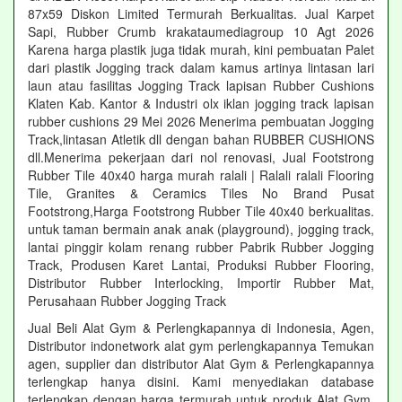
87x59 Diskon Limited Termurah Berkualitas. Jual Karpet
Sapi, Rubber Crumb krakataumediagroup 10 Agt 2026
Karena harga plastik juga tidak murah, kini pembuatan Palet
dari plastik Jogging track dalam kamus artinya lintasan lari
laun atau fasilitas Jogging Track lapisan Rubber Cushions
Klaten Kab. Kantor & Industri olx iklan jogging track lapisan
rubber cushions 29 Mei 2026 Menerima pembuatan Jogging
Track,lintasan Atletik dll dengan bahan RUBBER CUSHIONS
dll.Menerima pekerjaan dari nol renovasi, Jual Footstrong
Rubber Tile 40x40 harga murah ralali | Ralali ralali Flooring
Tile, Granites & Ceramics Tiles No Brand Pusat
Footstrong,Harga Footstrong Rubber Tile 40x40 berkualitas.
untuk taman bermain anak anak (playground), jogging track,
lantai pinggir kolam renang rubber Pabrik Rubber Jogging
Track, Produsen Karet Lantai, Produksi Rubber Flooring,
Distributor Rubber Interlocking, Importir Rubber Mat,
Perusahaan Rubber Jogging Track
Jual Beli Alat Gym & Perlengkapannya di Indonesia, Agen,
Distributor indonetwork alat gym perlengkapannya Temukan
agen, supplier dan distributor Alat Gym & Perlengkapannya
terlengkap hanya disini. Kami menyediakan database
terlengkap dengan harga termurah untuk produk Alat Gym.