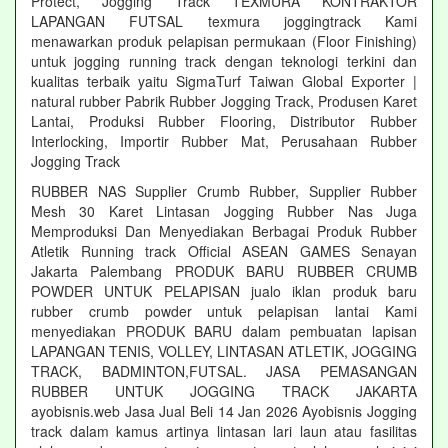
Protect, Jogging Track TEXMURA KONTRAKTOR
LAPANGAN FUTSAL texmura joggingtrack Kami
menawarkan produk pelapisan permukaan (Floor Finishing)
untuk jogging running track dengan teknologi terkini dan
kualitas terbaik yaitu SigmaTurf Taiwan Global Exporter |
natural rubber Pabrik Rubber Jogging Track, Produsen Karet
Lantai, Produksi Rubber Flooring, Distributor Rubber
Interlocking, Importir Rubber Mat, Perusahaan Rubber
Jogging Track
RUBBER NAS Supplier Crumb Rubber, Supplier Rubber
Mesh 30 Karet Lintasan Jogging Rubber Nas Juga
Memproduksi Dan Menyediakan Berbagai Produk Rubber
Atletik Running track Official ASEAN GAMES Senayan
Jakarta Palembang PRODUK BARU RUBBER CRUMB
POWDER UNTUK PELAPISAN jualo iklan produk baru
rubber crumb powder untuk pelapisan lantai Kami
menyediakan PRODUK BARU dalam pembuatan lapisan
LAPANGAN TENIS, VOLLEY, LINTASAN ATLETIK, JOGGING
TRACK, BADMINTON,FUTSAL. JASA PEMASANGAN
RUBBER UNTUK JOGGING TRACK JAKARTA
ayobisnis.web Jasa Jual Beli 14 Jan 2026 Ayobisnis Jogging
track dalam kamus artinya lintasan lari laun atau fasilitas