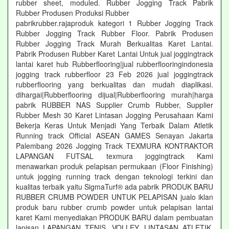
rubber sheet, moduled. Rubber Jogging Track Pabrik
Rubber Produsen Produksi Rubber
pabrikrubber.rajaproduk kategori 1 Rubber Jogging Track
Rubber Jogging Track Rubber Floor. Pabrik Produsen
Rubber Jogging Track Murah Berkualitas Karet Lantai.
Pabrik Produsen Rubber Karet Lantai Untuk jual joggingtrack
lantai karet hub Rubberflooring|jual rubberflooringindonesia
jogging track rubberfloor 23 Feb 2026 jual joggingtrack
rubberflooring yang berkualitas dan mudah diaplikasi.
dihargai|Rubberflooring dijual|Rubberflooring murah|harga
pabrik RUBBER NAS Supplier Crumb Rubber, Supplier
Rubber Mesh 30 Karet Lintasan Jogging Perusahaan Kami
Bekerja Keras Untuk Menjadi Yang Terbaik Dalam Atletik
Running track Official ASEAN GAMES Senayan Jakarta
Palembang 2026 Jogging Track TEXMURA KONTRAKTOR
LAPANGAN FUTSAL texmura joggingtrack Kami
menawarkan produk pelapisan permukaan (Floor Finishing)
untuk jogging running track dengan teknologi terkini dan
kualitas terbaik yaitu SigmaTurf® ada pabrik PRODUK BARU
RUBBER CRUMB POWDER UNTUK PELAPISAN jualo iklan
produk baru rubber crumb powder untuk pelapisan lantai
karet Kami menyediakan PRODUK BARU dalam pembuatan
lapisan LAPANGAN TENIS, VOLLEY, LINTASAN ATLETIK,