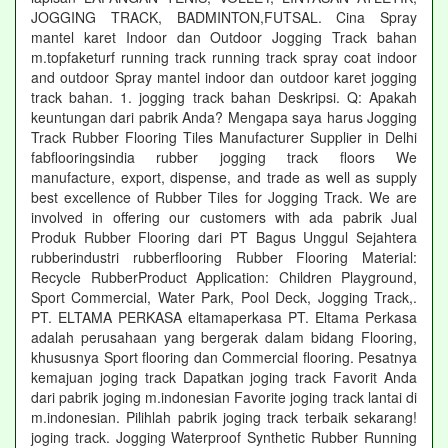
JOGGING TRACK, BADMINTON,FUTSAL. Cina Spray
mantel karet Indoor dan Outdoor Jogging Track bahan
m.topfaketurf running track running track spray coat indoor
and outdoor Spray mantel indoor dan outdoor karet jogging
track bahan. 1. jogging track bahan Deskripsi. Q: Apakah
keuntungan dari pabrik Anda? Mengapa saya harus Jogging
Track Rubber Flooring Tiles Manufacturer Supplier in Delhi
fabflooringsindia rubber jogging track floors We
manufacture, export, dispense, and trade as well as supply
best excellence of Rubber Tiles for Jogging Track. We are
involved in offering our customers with ada pabrik Jual
Produk Rubber Flooring dari PT Bagus Unggul Sejahtera
rubberindustri rubberflooring Rubber Flooring Material:
Recycle RubberProduct Application: Children Playground,
Sport Commercial, Water Park, Pool Deck, Jogging Track,.
PT. ELTAMA PERKASA eltamaperkasa PT. Eltama Perkasa
adalah perusahaan yang bergerak dalam bidang Flooring,
khususnya Sport flooring dan Commercial flooring. Pesatnya
kemajuan joging track Dapatkan joging track Favorit Anda
dari pabrik joging m.indonesian Favorite joging track lantai di
m.indonesian. Pilihlah pabrik joging track terbaik sekarang!
joging track. Jogging Waterproof Synthetic Rubber Running