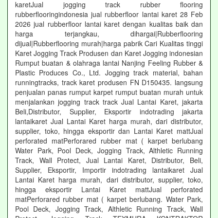
karetJual jogging track rubber flooring
rubberflooringindonesia jual rubberfloor lantai karet 28 Feb
2026 jual rubberfloor lantai karet dengan kualitas baik dan
harga terjangkau, dihargai|Rubberflooring
dijual|Rubberflooring murah|harga pabrik Cari Kualitas tinggi
Karet Jogging Track Produsen dan Karet Jogging indonesian
Rumput buatan & olahraga lantai Nanjing Feeling Rubber &
Plastic Produces Co., Ltd. Jogging track material, bahan
runningtracks, track karet produsen FN D150435. langsung
penjualan panas rumput karpet rumput buatan murah untuk
menjalankan jogging track track Jual Lantai Karet, jakarta
Beli,Distributor, Supplier, Eksportir indotrading jakarta
lantaikaret Jual Lantai Karet harga murah, dari distributor,
supplier, toko, hingga eksportir dan Lantai Karet mattJual
perforated matPerforared rubber mat ( karpet berlubang
Water Park, Pool Deck, Jogging Track, Althletic Running
Track, Wall Protect, Jual Lantai Karet, Distributor, Beli,
Supplier, Eksportir, Importir indotrading lantaikaret Jual
Lantai Karet harga murah, dari distributor, supplier, toko,
hingga eksportir Lantai Karet mattJual perforated
matPerforared rubber mat ( karpet berlubang. Water Park,
Pool Deck, Jogging Track, Althletic Running Track, Wall