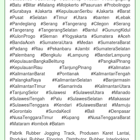
#Batu #Blitar #Malang #Mojokerto #Pasuruan #Probolinggo
#Surabaya #Jakarta #KepulauanSeribu #Jakarta #Barat
#Pusat #Selatan #Timur #Utara #banten #Lebak
#Pandeglang #Serang #Tangerang #Cilegon #Serang
#Tangerang #TangerangSelatan #Bantul #GunungKidul
#KulonProgo #Sleman #Yogyakarta #Sumatera #Aceh
#BandaAceh #SumateraUtara #Medan #SumateraBarat
#Padang #Riau #Pekanbaru #Jambi #SumateraSelatan
#Palembang #Bengkulu #Lampung #BandarLampung
#KepulauanBangkaBelitung #PangkalPinang
#KepulauanRiau #TanjungPinang #Kalimatan
#KalimantanBarat #Pontianak #KalimantanTengah
#PalangkaRaya #KalimantanSelatan #Banjarmasin
#KalimantanTimur #Samarinda #KalimantanUtara
#TanjungSelor #Sulawesi #SulawesiUtara #Manado
#SulawesiTengah #Palu #SulawesiSelatan #Makassar
#SulawesiTenggara #Kendari #SulawesiBarat #Mamuju
#Gorontalo #SundaKecil #Bali #Denpasar
#NusaTenggaraTimur #Kupang #NusaTenggaraBarat
#Mataram #lombok #Batam
Pabrik Rubber Jogging Track, Produsen Karet Lantai,
Produksi Rubber Flooring, Distributor Rubber Interlocking,