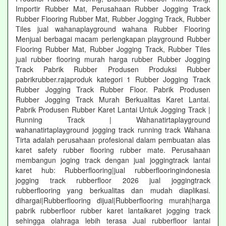
Importir Rubber Mat, Perusahaan Rubber Jogging Track
Rubber Flooring Rubber Mat, Rubber Jogging Track, Rubber
Tiles jual wahanaplayground wahana Rubber Flooring
Menjual berbagai macam perlengkapan playground Rubber
Flooring Rubber Mat, Rubber Jogging Track, Rubber Tiles
jual rubber flooring murah harga rubber Rubber Jogging
Track Pabrik Rubber Produsen Produksi Rubber
pabrikrubber.rajaproduk kategori 1 Rubber Jogging Track
Rubber Jogging Track Rubber Floor. Pabrik Produsen
Rubber Jogging Track Murah Berkualitas Karet Lantai.
Pabrik Produsen Rubber Karet Lantai Untuk Jogging Track |
Running Track | Wahanatirtaplayground
wahanatirtaplayground jogging track running track Wahana
Tirta adalah perusahaan profesional dalam pembuatan alas
karet safety rubber flooring rubber mate. Perusahaan
membangun joging track dengan jual joggingtrack lantai
karet hub: Rubberflooring|jual rubberflooringindonesia
jogging track rubberfloor 2026 jual joggingtrack
rubberflooring yang berkualitas dan mudah diaplikasi.
dihargai|Rubberflooring dijual|Rubberflooring murah|harga
pabrik rubberfloor rubber karet lantaikaret jogging track
sehingga olahraga lebih terasa Jual rubberfloor lantai