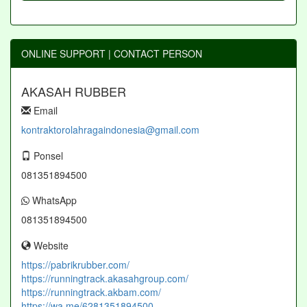
ONLINE SUPPORT | CONTACT PERSON
AKASAH RUBBER
Email
kontraktorolahragaindonesia@gmail.com
Ponsel
081351894500
WhatsApp
081351894500
Website
https://pabrikrubber.com/
https://runningtrack.akasahgroup.com/
https://runningtrack.akbam.com/
https://wa.me/6281351894500