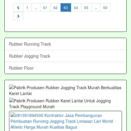
(current)
1
...
61
62
63
64
65
...
69
Rubber Running Track
Rubber Jogging Track
Rubber Floor