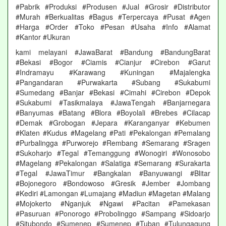
#Pabrik #Produksi #Produsen #Jual #Grosir #Distributor
#Murah #Berkualitas #Bagus #Terpercaya #Pusat #Agen
#Harga #Order #Toko #Pesan #Usaha #Info #Alamat
#Kantor #Ukuran
kami melayani #JawaBarat #Bandung #BandungBarat
#Bekasi #Bogor #Ciamis #Cianjur #Cirebon #Garut
#Indramayu #Karawang #Kuningan #Majalengka
#Pangandaran #Purwakarta #Subang #Sukabumi
#Sumedang #Banjar #Bekasi #Cimahi #Cirebon #Depok
#Sukabumi #Tasikmalaya #JawaTengah #Banjarnegara
#Banyumas #Batang #Blora #Boyolali #Brebes #Cilacap
#Demak #Grobogan #Jepara #Karanganyar #Kebumen
#Klaten #Kudus #Magelang #Pati #Pekalongan #Pemalang
#Purbalingga #Purworejo #Rembang #Semarang #Sragen
#Sukoharjo #Tegal #Temanggung #Wonogiri #Wonosobo
#Magelang #Pekalongan #Salatiga #Semarang #Surakarta
#Tegal #JawaTimur #Bangkalan #Banyuwangi #Blitar
#Bojonegoro #Bondowoso #Gresik #Jember #Jombang
#Kediri #Lamongan #Lumajang #Madiun #Magetan #Malang
#Mojokerto #Nganjuk #Ngawi #Pacitan #Pamekasan
#Pasuruan #Ponorogo #Probolinggo #Sampang #Sidoarjo
#Situbondo #Sumenep #Sumenep #Tuban #Tulungagung