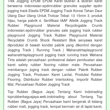
Trek Jogging EPDM EPDM Karet Butiran & Butiran karet
berwarna indonesian.epdmrubber granules supplier epdm
jogging track Elastis EPDM Jogging Track Korosi Tahan Daur
Ulang Daur Ulang Untuk Trotoar Tebal: 13 15mm 3. produk
hijau, harga pabrik 4. Sertifikasi IAAF Atletik Jogging Track
Rubber Playground Material Recyclingable Crumb
indonesian.epdmrubber granules sale jogging track rubber
playground Jogging Track Rubber Playground Material
Recyclable Crumb Shock Resistant Blok senyawa karet
diproduksi di bawah kondisi pabrik yang dikontrol dengan
Jogging Track | Running Track | Wahanatirtaplayground
wahanatirtaplayground jogging track running track Wahana
Tirta adalah perusahaan profesional dalam pembuatan alas
karet safety rubber flooring rubber mate. Perusahaan
membangun joging track dengan rubber Pabrik Rubber
Jogging Track, Produsen Karet Lantai, Produksi Rubber
Flooring, Distributor Rubber Interlocking, Importir Rubber
Mat, Perusahaan Rubber Jogging Track
Top Rubber (Bagus Jaya) Tentang Kami Indotrading
toprubberbagusjaya.web.indotrading about Tentang Top
Rubber (Bagus Jaya) Perusahaan kami bergerak di bidang
rubber matt, jogging track, tempat bermain air di lapisi karet,