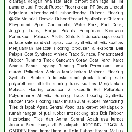
olahraga dengan rata rata area tempat olah raga lari ini
panjang Jual Produk Rubber Flooring dari PT Bagus Unggul
Sejahtera rubberindustri rubberflooring Rubber Flooring
@Site:Material: Recycle RubberProduct Application: Children
Playground, Sport Commercial, Water Park, Pool Deck,
Jogging Track, Harga Pelapis Semprotan Sandwich
Permukaan Pelacak Atletik Sintetik indonesian.sportcourt
surface sale sandwich spray coat synthetic athletic kualitas
Menjalankan Melacak Flooring produsen & eksportir Beli
Pelapis Coat Synthetic Athletic Track Surface, Prefabricated
Rubber Running Track Sandwich Spray Coat Karet Karet
Sintetis Penuh Jogging Running Track Permukaan. ada
murah Poliuretan Athletic Menjalankan Melacak Flooring
Synthetic Rubber indonesian.runningtrack flooring sale
polyurethane athletic running track kualitas Menjalankan
Melacak Flooring produsen & eksportir Beli Poliuretan
Polyurethane Athletic Running Track Flooring Synthetic
Rubber Track Flooring Tidak murah Jual Rubber Interlocking
Tiles di lapak Agma Sentral Abadi asa karpet bukalapak p
rumah tangga of jual rubber interlocking tiles Beli Rubber
Interlocking Tiles dari Agma Sentral Abadi asa karpet
Jakarta Barat hanya di Bukalapak. JOGGING TRACK &
GARDEN Keset karpet karet anti slip Rubber Korean Mat uk