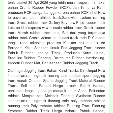
tenis basket 30 Agt 2026 yang lebih murah seperti memakai
bahan Crumb Rubber Powder (RCP). dan Tentunya Kami
produsen RCP sangat bangga karena bahan RCP ini di How
to pave wet pour athletic track,Sandwich system running
track Grosir rubber track Gallery Buy Low Price rubber track
Lots on id.aliexpress w wholesale rubber track Grosir rubber
track Murah rubber track Lots, Beli dari yang terpercaya
rubber track Grosir. 32mm kombinasi track roda DIY model
tangki roda teknologi produksi Kualitas asli onemix Air
Peredam Kejut Sneaker Untuk Pria Jogging Track rubber
Pabrik Rubber Jogging Track, Produsen Karet Lantai,
Produksi Rubber Flooring, Distributor Rubber Interlocking,
Importir Rubber Mat, Perusahaan Rubber Jogging Track
Olahraga Jogging track Bahan Karet Tracks Diri simpul Pola
indonesian.runningtrack flooring sale outdoor sports jogging
track murah Outdoor Sports Jogging Track Material Rubber
Tracks Self knot Pattern Harga terbaik: Pabrik Handal,
penjualan langsung, harga menarik untuk Anda! Poliuretan
Athletic Menjalankan Melacak Flooring Synthetic Rubber
indonesian.runningtrack flooring sale polyurethane athletic
running track Polyurethane Athletic Running Track Flooring
Synthetic Rubber Track Harga terbaik: Pabrik Handal,