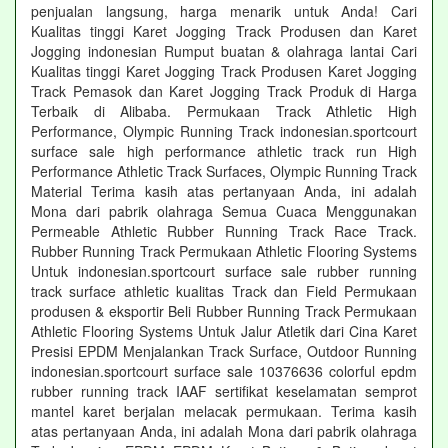
penjualan langsung, harga menarik untuk Anda! Cari
Kualitas tinggi Karet Jogging Track Produsen dan Karet
Jogging indonesian Rumput buatan & olahraga lantai Cari
Kualitas tinggi Karet Jogging Track Produsen Karet Jogging
Track Pemasok dan Karet Jogging Track Produk di Harga
Terbaik di Alibaba. Permukaan Track Athletic High
Performance, Olympic Running Track indonesian.sportcourt
surface sale high performance athletic track run High
Performance Athletic Track Surfaces, Olympic Running Track
Material Terima kasih atas pertanyaan Anda, ini adalah
Mona dari pabrik olahraga Semua Cuaca Menggunakan
Permeable Athletic Rubber Running Track Race Track.
Rubber Running Track Permukaan Athletic Flooring Systems
Untuk indonesian.sportcourt surface sale rubber running
track surface athletic kualitas Track dan Field Permukaan
produsen & eksportir Beli Rubber Running Track Permukaan
Athletic Flooring Systems Untuk Jalur Atletik dari Cina Karet
Presisi EPDM Menjalankan Track Surface, Outdoor Running
indonesian.sportcourt surface sale 10376636 colorful epdm
rubber running track IAAF sertifikat keselamatan semprot
mantel karet berjalan melacak permukaan. Terima kasih
atas pertanyaan Anda, ini adalah Mona dari pabrik olahraga