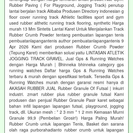
Rubber Paving ( For Playground, Jogging Track) penutup
lantai berjalan track Alibaba Produsen Directory indonesian g
floor cover running track Athletic facilities sport and gym
used rubber althetic running track flooring, synthetic Harga
murah 13 Mm Sintetis Lantai Karet Untuk Menjalankan Track
Rubber Crumb Powder tentang pembuatan lapangan tenis
pembuatanlapangantenis author pembuatanlapangantenis 9
Apr 2026 Kami dari produsen Rubber Crumb Powder
(Tepung Karet) memberikan solusi yaitu LINTASAN ATLETIK
JOGGING TRACK GRAVEL. Jual Gps & Running Watches
dengan Harga Murah | Bhinneka bhinneka category gps
running watches Daftar harga Gps & Running Watches
terbaru & murah dengan spesifikasi terbaik. Tersedia Gps &
Running Watches murah dengan garansi resmi hanya di
AKASAH RUBBER JUAL Rubber Granule Of Futsal | inkuiri
industri. zmart rubber plus rubber granule futsal Kami
produsen dan penjual Rubber Granule Pasir karet sebagai
bahan infill lapangan lapangan futsal, playground, jogging
track, dll. Ukuran mesh : * 2 3 mm * 1 2 mm Kemasan Murni
Granule 99,9 (Pembelian Grosir!) Harga Paling Murah!
Rubber Crumb untuk lapangan Tenis, Basket dan sarana
olah raga purborahadianto rubber crumb untuk lapangan