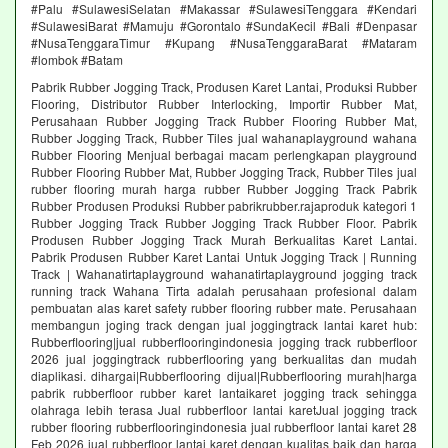
#Palu #SulawesiSelatan #Makassar #SulawesiTenggara #Kendari
#SulawesiBarat #Mamuju #Gorontalo #SundaKecil #Bali #Denpasar
#NusaTenggaraTimur #Kupang #NusaTenggaraBarat #Mataram
#lombok #Batam
Pabrik Rubber Jogging Track, Produsen Karet Lantai, Produksi Rubber
Flooring, Distributor Rubber Interlocking, Importir Rubber Mat,
Perusahaan Rubber Jogging Track Rubber Flooring Rubber Mat,
Rubber Jogging Track, Rubber Tiles jual wahanaplayground wahana
Rubber Flooring Menjual berbagai macam perlengkapan playground
Rubber Flooring Rubber Mat, Rubber Jogging Track, Rubber Tiles jual
rubber flooring murah harga rubber Rubber Jogging Track Pabrik
Rubber Produsen Produksi Rubber pabrikrubber.rajaproduk kategori 1
Rubber Jogging Track Rubber Jogging Track Rubber Floor. Pabrik
Produsen Rubber Jogging Track Murah Berkualitas Karet Lantai.
Pabrik Produsen Rubber Karet Lantai Untuk Jogging Track | Running
Track | Wahanatirtaplayground wahanatirtaplayground jogging track
running track Wahana Tirta adalah perusahaan profesional dalam
pembuatan alas karet safety rubber flooring rubber mate. Perusahaan
membangun joging track dengan jual joggingtrack lantai karet hub:
Rubberflooring|jual rubberflooringindonesia jogging track rubberfloor
2026 jual joggingtrack rubberflooring yang berkualitas dan mudah
diaplikasi. dihargai|Rubberflooring dijual|Rubberflooring murah|harga
pabrik rubberfloor rubber karet lantaikaret jogging track sehingga
olahraga lebih terasa Jual rubberfloor lantai karetJual jogging track
rubber flooring rubberflooringindonesia jual rubberfloor lantai karet 28
Feb 2026 jual rubberfloor lantai karet dengan kualitas baik dan harga