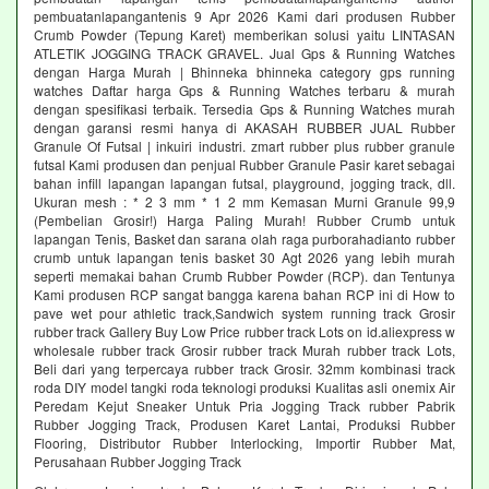
pembuatanlapangantenis 9 Apr 2026 Kami dari produsen Rubber
Crumb Powder (Tepung Karet) memberikan solusi yaitu LINTASAN
ATLETIK JOGGING TRACK GRAVEL. Jual Gps & Running Watches
dengan Harga Murah | Bhinneka bhinneka category gps running
watches Daftar harga Gps & Running Watches terbaru & murah
dengan spesifikasi terbaik. Tersedia Gps & Running Watches murah
dengan garansi resmi hanya di AKASAH RUBBER JUAL Rubber
Granule Of Futsal | inkuiri industri. zmart rubber plus rubber granule
futsal Kami produsen dan penjual Rubber Granule Pasir karet sebagai
bahan infill lapangan lapangan futsal, playground, jogging track, dll.
Ukuran mesh : * 2 3 mm * 1 2 mm Kemasan Murni Granule 99,9
(Pembelian Grosir!) Harga Paling Murah! Rubber Crumb untuk
lapangan Tenis, Basket dan sarana olah raga purborahadianto rubber
crumb untuk lapangan tenis basket 30 Agt 2026 yang lebih murah
seperti memakai bahan Crumb Rubber Powder (RCP). dan Tentunya
Kami produsen RCP sangat bangga karena bahan RCP ini di How to
pave wet pour athletic track,Sandwich system running track Grosir
rubber track Gallery Buy Low Price rubber track Lots on id.aliexpress w
wholesale rubber track Grosir rubber track Murah rubber track Lots,
Beli dari yang terpercaya rubber track Grosir. 32mm kombinasi track
roda DIY model tangki roda teknologi produksi Kualitas asli onemix Air
Peredam Kejut Sneaker Untuk Pria Jogging Track rubber Pabrik
Rubber Jogging Track, Produsen Karet Lantai, Produksi Rubber
Flooring, Distributor Rubber Interlocking, Importir Rubber Mat,
Perusahaan Rubber Jogging Track