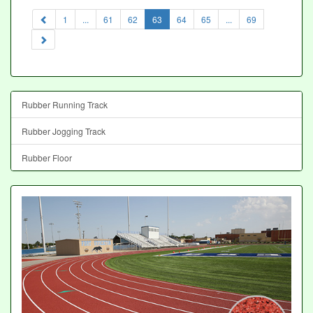
(current)
1
...
61
62
63
64
65
...
69
Rubber Running Track
Rubber Jogging Track
Rubber Floor