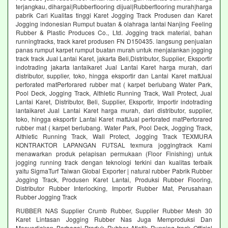
terjangkau, dihargai|Rubberflooring dijual|Rubberflooring murah|harga
pabrik Cari Kualitas tinggi Karet Jogging Track Produsen dan Karet
Jogging indonesian Rumput buatan & olahraga lantai Nanjing Feeling
Rubber & Plastic Produces Co., Ltd. Jogging track material, bahan
runningtracks, track karet produsen FN D150435. langsung penjualan
panas rumput karpet rumput buatan murah untuk menjalankan jogging
track track Jual Lantai Karet, jakarta Beli,Distributor, Supplier, Eksportir
indotrading jakarta lantaikaret Jual Lantai Karet harga murah, dari
distributor, supplier, toko, hingga eksportir dan Lantai Karet mattJual
perforated matPerforared rubber mat ( karpet berlubang Water Park,
Pool Deck, Jogging Track, Althletic Running Track, Wall Protect, Jual
Lantai Karet, Distributor, Beli, Supplier, Eksportir, Importir indotrading
lantaikaret Jual Lantai Karet harga murah, dari distributor, supplier,
toko, hingga eksportir Lantai Karet mattJual perforated matPerforared
rubber mat ( karpet berlubang. Water Park, Pool Deck, Jogging Track,
Althletic Running Track, Wall Protect, Jogging Track TEXMURA
KONTRAKTOR LAPANGAN FUTSAL texmura joggingtrack Kami
menawarkan produk pelapisan permukaan (Floor Finishing) untuk
jogging running track dengan teknologi terkini dan kualitas terbaik
yaitu SigmaTurf Taiwan Global Exporter | natural rubber Pabrik Rubber
Jogging Track, Produsen Karet Lantai, Produksi Rubber Flooring,
Distributor Rubber Interlocking, Importir Rubber Mat, Perusahaan
Rubber Jogging Track
RUBBER NAS Supplier Crumb Rubber, Supplier Rubber Mesh 30
Karet Lintasan Jogging Rubber Nas Juga Memproduksi Dan
Menyediakan Berbagai Produk Rubber Atletik Running track Official