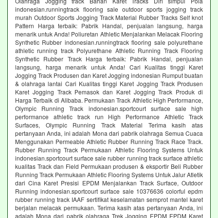
Olahraga Jogging track Bahan Karet Tracks Diri simpul Pola
indonesian.runningtrack flooring sale outdoor sports jogging track
murah Outdoor Sports Jogging Track Material Rubber Tracks Self knot
Pattern Harga terbaik: Pabrik Handal, penjualan langsung, harga
menarik untuk Anda! Poliuretan Athletic Menjalankan Melacak Flooring
Synthetic Rubber indonesian.runningtrack flooring sale polyurethane
athletic running track Polyurethane Athletic Running Track Flooring
Synthetic Rubber Track Harga terbaik: Pabrik Handal, penjualan
langsung, harga menarik untuk Anda! Cari Kualitas tinggi Karet
Jogging Track Produsen dan Karet Jogging indonesian Rumput buatan
& olahraga lantai Cari Kualitas tinggi Karet Jogging Track Produsen
Karet Jogging Track Pemasok dan Karet Jogging Track Produk di
Harga Terbaik di Alibaba. Permukaan Track Athletic High Performance,
Olympic Running Track indonesian.sportcourt surface sale high
performance athletic track run High Performance Athletic Track
Surfaces, Olympic Running Track Material Terima kasih atas
pertanyaan Anda, ini adalah Mona dari pabrik olahraga Semua Cuaca
Menggunakan Permeable Athletic Rubber Running Track Race Track.
Rubber Running Track Permukaan Athletic Flooring Systems Untuk
indonesian.sportcourt surface sale rubber running track surface athletic
kualitas Track dan Field Permukaan produsen & eksportir Beli Rubber
Running Track Permukaan Athletic Flooring Systems Untuk Jalur Atletik
dari Cina Karet Presisi EPDM Menjalankan Track Surface, Outdoor
Running indonesian.sportcourt surface sale 10376636 colorful epdm
rubber running track IAAF sertifikat keselamatan semprot mantel karet
berjalan melacak permukaan. Terima kasih atas pertanyaan Anda, ini
adalah Mona dari pabrik olahraga Trek Jogging EPDM EPDM Karet