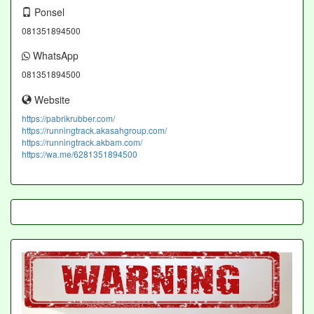
Ponsel
081351894500
WhatsApp
081351894500
Website
https://pabrikrubber.com/
https://runningtrack.akasahgroup.com/
https://runningtrack.akbam.com/
https://wa.me/6281351894500