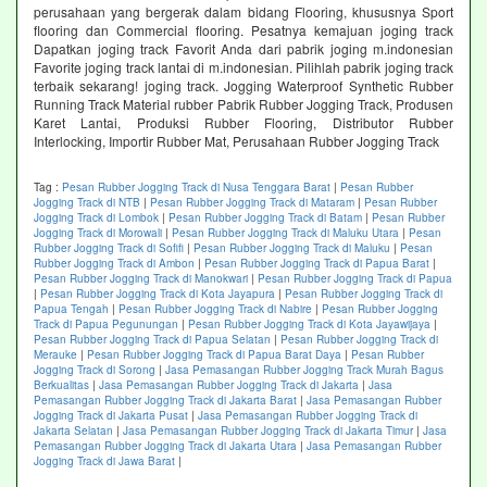
perusahaan yang bergerak dalam bidang Flooring, khususnya Sport
flooring dan Commercial flooring. Pesatnya kemajuan joging track
Dapatkan joging track Favorit Anda dari pabrik joging m.indonesian
Favorite joging track lantai di m.indonesian. Pilihlah pabrik joging track
terbaik sekarang! joging track. Jogging Waterproof Synthetic Rubber
Running Track Material rubber Pabrik Rubber Jogging Track, Produsen
Karet Lantai, Produksi Rubber Flooring, Distributor Rubber
Interlocking, Importir Rubber Mat, Perusahaan Rubber Jogging Track
Tag :
Pesan Rubber Jogging Track di Nusa Tenggara Barat
|
Pesan Rubber
Jogging Track di NTB
|
Pesan Rubber Jogging Track di Mataram
|
Pesan Rubber
Jogging Track di Lombok
|
Pesan Rubber Jogging Track di Batam
|
Pesan Rubber
Jogging Track di Morowali
|
Pesan Rubber Jogging Track di Maluku Utara
|
Pesan
Rubber Jogging Track di Sofifi
|
Pesan Rubber Jogging Track di Maluku
|
Pesan
Rubber Jogging Track di Ambon
|
Pesan Rubber Jogging Track di Papua Barat
|
Pesan Rubber Jogging Track di Manokwari
|
Pesan Rubber Jogging Track di Papua
|
Pesan Rubber Jogging Track di Kota Jayapura
|
Pesan Rubber Jogging Track di
Papua Tengah
|
Pesan Rubber Jogging Track di Nabire
|
Pesan Rubber Jogging
Track di Papua Pegunungan
|
Pesan Rubber Jogging Track di Kota Jayawijaya
|
Pesan Rubber Jogging Track di Papua Selatan
|
Pesan Rubber Jogging Track di
Merauke
|
Pesan Rubber Jogging Track di Papua Barat Daya
|
Pesan Rubber
Jogging Track di Sorong
|
Jasa Pemasangan Rubber Jogging Track Murah Bagus
Berkualitas
|
Jasa Pemasangan Rubber Jogging Track di Jakarta
|
Jasa
Pemasangan Rubber Jogging Track di Jakarta Barat
|
Jasa Pemasangan Rubber
Jogging Track di Jakarta Pusat
|
Jasa Pemasangan Rubber Jogging Track di
Jakarta Selatan
|
Jasa Pemasangan Rubber Jogging Track di Jakarta Timur
|
Jasa
Pemasangan Rubber Jogging Track di Jakarta Utara
|
Jasa Pemasangan Rubber
Jogging Track di Jawa Barat
|