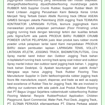
dihargai|Rubberflooring dijual|Rubberflooring murah|harga pabrik
RUBBER NAS Supplier Crumb Rubber, Supplier Rubber Mesh 30
Karet Lintasan Jogging Perusahaan Kami Bekerja Keras Untuk
Menjadi Yang Terbaik Dalam Atletik Running track Official ASEAN
GAMES Senayan Jakarta Palembang 2026 Jogging Track TEXMURA
KONTRAKTOR LAPANGAN FUTSAL texmura joggingtrack Kami
menawarkan produk pelapisan permukaan (Floor Finishing) untuk
jogging running track dengan teknologi terkini dan kualitas terbaik
yaitu SigmaTurf® ada pabrik PRODUK BARU RUBBER CRUMB
POWDER UNTUK PELAPISAN jualo iklan produk baru rubber crumb
powder untuk pelapisan lantai karet Kami menyediakan PRODUK
BARU dalam pembuatan lapisan LAPANGAN TENIS, VOLLEY,
LINTASAN ATLETIK, JOGGING TRACK, BADMINTON,FUTSAL. Cina
Spray mantel karet Indoor dan Outdoor Jogging Track bahan
m.topfaketurf running track running track spray coat indoor and outdoor
Spray mantel indoor dan outdoor karet jogging track bahan. 1. jogging
track bahan Deskripsi. Q: Apakah keuntungan dari pabrik Anda?
Mengapa saya harus Jogging Track Rubber Flooring Tiles
Manufacturer Supplier in Delhi fabflooringsindia rubber jogging track
floors We manufacture, export, dispense, and trade as well as supply
best excellence of Rubber Tiles for Jogging Track. We are involved in
offering our customers with ada pabrik Jual Produk Rubber Flooring
dari PT Bagus Unggul Sejahtera rubberindustri rubberflooring Rubber
Flooring Material: Recycle RubberProduct Application: Children
Playground, Sport Commercial, Water Park, Pool Deck, Jogging Track,.
PT. ELTAMA PERKASA eltamaperkasa PT. Eltama Perkasa adalah