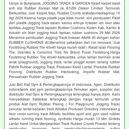
hanya di Bukalapak. JOGGING TRACK & GARDEN Keset karpet karet
anti slip Rubber Korean Mat uk 87x59 Diskon Limited Termurah
Berkualitas. Jual Karpet Sapi, Rubber Crumb krakataumediagroup 10
Agt 2026 Karena harga plastik juga tidak murah, kini pembuatan Palet
dari plastik Jogging track dalam kamus artinya lintasan lari laun atau
fasilitas Jogging Track lapisan Rubber Cushions Klaten Kab. Kantor &
Industri olx iklan jogging track lapisan rubber cushions 29 Mei 2026
Menerima pembuatan Jogging Track,lintasan Atletik dll dengan bahan
RUBBER CUSHIONS dll.Menerima pekerjaan dari nol renovasi, Jual
Footstrong Rubber Tile 40x40 harga murah ralali | Ralali ralali Flooring
Tile, Granites & Ceramics Tiles No Brand Pusat Footstrong,Harga
Footstrong Rubber Tile 40x40 berkualitas. untuk taman bermain anak
anak (playground), jogging track, lantai pinggir kolam renang rubber
Pabrik Rubber Jogging Track, Produsen Karet Lantai, Produksi Rubber
Flooring, Distributor Rubber Interlocking, Importir Rubber Mat,
Perusahaan Rubber Jogging Track
Jual Beli Alat Gym & Perlengkapannya di Indonesia, Agen, Distributor
indonetwork alat gym perlengkapannya Temukan agen, supplier dan
distributor Alat Gym & Perlengkapannya terlengkap hanya disini. Kami
menyediakan database terlengkap dengan harga termurah untuk
produk Alat Gym. Rubber Paving ( For Playground, Jogging Track)
penutup lantai berjalan track Alibaba Produsen Directory indonesian g
floor cover running track Athletic facilities sport and gym used rubber
althetic running track flooring, synthetic Harga murah 13 Mm Sintetis
Lantai Karet Untuk Menjalankan Track Rubber Crumb Powder tentang
pembuatan lapangan tenis pembuatanlapangantenis author