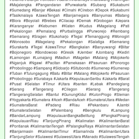
#Majalengka #Pangandaran #Purwakarta #Subang #Sukabumi
#Sumedang #Banjar #Bekasi #Cimahi #Cirebon #Depok #Sukabumi
#Tasikmalaya #JawaTengah #Banjarnegara #Banyumas #Batang
#Blora #Boyolali #Brebes #Cilacap #Demak #Grobogan #Jepara
#Karanganyar #Kebumen #Klaten #Kudus #Magelang #Pati
#Pekalongan #Pemalang #Purbalingga #Purworejo #Rembang
#Semarang #Sragen #Sukoharjo #Tegal #Temanggung #Wonogiri
#Wonosobo #Magelang #Pekalongan #Salatiga #Semarang
#Surakarta #Tegal #JawaTimur #Bangkalan #Banyuwangi #Blitar
#Bojonegoro #Bondowoso #Gresik #Jember #Jombang #Kediri
#Lamongan #Lumajang #Madiun #Magetan #Malang #Mojokerto
#Nganjuk #Ngawi #Pacitan #Pamekasan #Pasuruan #Ponorogo
#Probolinggo #Sampang #Sidoarjo #Situbondo #Sumenep #Sumenep
#Tuban #Tulungagung #Batu #Blitar #Malang #Mojokerto #Pasuruan
#Probolinggo #Surabaya #Jakarta #KepulauanSeribu #Jakarta #Barat
#Pusat #Selatan #Timur #Utara #banten #Lebak #Pandeglang
#Serang #Tangerang #Cilegon #Serang #Tangerang
#TangerangSelatan #Bantul #GunungKidul #KulonProgo #Sleman
#Yogyakarta #Sumatera #Aceh #BandaAceh #SumateraUtara #Medan
#SumateraBarat #Padang #Riau #Pekanbaru #Jambi
#SumateraSelatan #Palembang #Bengkulu #Lampung
#BandarLampung #KepulauanBangkaBelitung #PangkalPinang
#KepulauanRiau #TanjungPinang #Kalimatan #KalimantanBarat
#Pontianak #KalimantanTengah #PalangkaRaya #KalimantanSelatan
#Banjarmasin #KalimantanTimur #Samarinda #KalimantanUtara
#TanjungSelor #Sulawesi #SulawesiUtara #Manado #SulawesiTengah