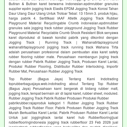
Butiran & Butiran karet berwarna indonesian.epdmrubber granules
supplier epdm jogging track Elastis EPDM Jogging Track Korosi Tahan
Daur Ulang Daur Ulang Untuk Trotoar Tebal: 13 15mm 3. produk hijau,
harga pabrik 4. Sertifikasi IAAF Atletik Jogging Track Rubber
Playground Material Recyclingable Crumb indonesian.epdmrubber
granules sale jogging track rubber playground Jogging Track Rubber
Playground Material Recyclable Crumb Shock Resistant Blok senyawa
karet diproduksi di bawah kondisi pabrik yang dikontrol dengan
Jogging Track | Running Track | Wahanatirtaplayground
wahanatirtaplayground jogging track running track Wahana Tirta
adalah perusahaan profesional dalam pembuatan alas karet safety
rubber flooring rubber mate. Perusahaan membangun joging track
dengan rubber Pabrik Rubber Jogging Track, Produsen Karet Lantai,
Produksi Rubber Flooring, Distributor Rubber Interlocking, Importir
Rubber Mat, Perusahaan Rubber Jogging Track
Top Rubber (Bagus Jaya) Tentang Kami Indotrading
toprubberbagusjaya.web.indotrading about Tentang Top Rubber
(Bagus Jaya) Perusahaan kami bergerak di bidang rubber matt,
jogging track, tempat bermain air di lapisi karet, rubber sheet, moduled.
Rubber Jogging Track Pabrik Rubber Produsen Produksi Rubber
pabrikrubber.rajaproduk kategori 1 Rubber Jogging Track Rubber
Jogging Track Rubber Floor. Pabrik Produsen Rubber Jogging Track
Murah Berkualitas Karet Lantai. Pabrik Produsen Rubber Karet Lantai
Untuk jual joggingtrack lantai karet hub Rubberflooring|jual
rubberflooringindonesia jogging track rubberfloor 23 Feb 2026 jual
joggingtrack rubberflooring yang berkualitas dan mudah diaplikasi.