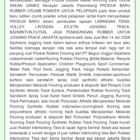
ASEAN GAMES Senayan Jakarta Palembang PRODUK BARU
RUBBER CRUMB POWDER UNTUK PELAPISAN jualo iklan produk
baru rubber crumb powder untuk pelapisan lantai Kami menyediakan
PRODUK BARU dalam pembuatan lapisan LAPANGAN TENIS,
VOLLEY, LINTASAN ATLETIK, JOGGING TRACK,
BADMINTON,FUTSAL. JASA PEMASANGAN RUBBER UNTUK
JOGGING TRACK JAKARTA ayobisnis.web Jasa Jual Beli 14 Jan 2026
Ayobisnis Jogging track dalam kamus artinya lintasan lari laun atau
fasilitas olahraga dengan rata rata area tempat olah raga lari ini
panjang Jual Produk Rubber Flooring dari PT Bagus Unggul Sejahtera
rubberindustri rubberflooring Rubber Flooring @Site:Material: Recycle
RubberProduct Application: Children Playground, Sport Commercial,
Water Park, Pool Deck, Jogging Track, Harga Pelapis Semprotan
Sandwich Permukaan Pelacak Atletik Sintetik indonesian.sportcourt
surface sale sandwich spray coat synthetic athletic kualitas
Menjalankan Melacak Flooring produsen & eksportir Beli Pelapis Coat
Synthetic Athletic Track Surface, Prefabricated Rubber Running Track
Sandwich Spray Coat Karet Karet Sintetis Penuh Jogging Running
Track Permukaan. ada murah Poliuretan Athletic Menjalankan Melacak
Flooring Synthetic Rubber indonesian.runningtrack flooring sale
polyurethane athletic running track kualitas Menjalankan Melacak
Flooring produsen & eksportir Beli Poliuretan Polyurethane Athletic
Running Track Flooring Synthetic Rubber Track Flooring Tidak murah
Jual Rubber Interlocking Tiles di lapak Agma Sentral Abadi asa karpet
bukalapak p rumah tangga of jual rubber interlocking tiles Beli Rubber
Interlocking Tiles dari Agma Sentral Abadi asa karpet Jakarta Barat