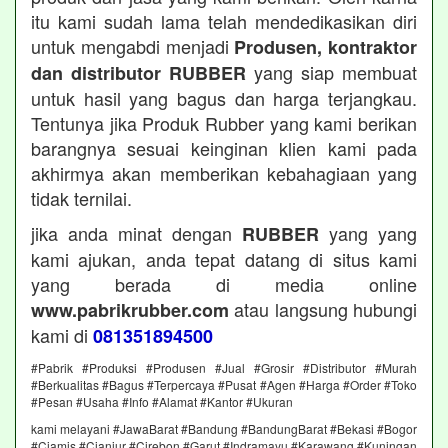
itu kami sudah lama telah mendedikasikan diri
untuk mengabdi menjadi
Produsen, kontraktor
yang siap membuat
dan distributor RUBBER
untuk hasil yang bagus dan harga terjangkau.
Tentunya jika Produk Rubber yang kami berikan
barangnya sesuai keinginan klien kami pada
akhirmya akan memberikan kebahagiaan yang
tidak ternilai.
jika anda minat dengan
yang yang
RUBBER
kami ajukan, anda tepat datang di situs kami
yang berada di media online
atau langsung hubungi
www.pabrikrubber.com
kami di
081351894500
#Pabrik #Produksi #Produsen #Jual #Grosir #Distributor #Murah
#Berkualitas #Bagus #Terpercaya #Pusat #Agen #Harga #Order #Toko
#Pesan #Usaha #Info #Alamat #Kantor #Ukuran
kami melayani #JawaBarat #Bandung #BandungBarat #Bekasi #Bogor
#Ciamis #Cianjur #Cirebon #Garut #Indramayu #Karawang #Kuningan