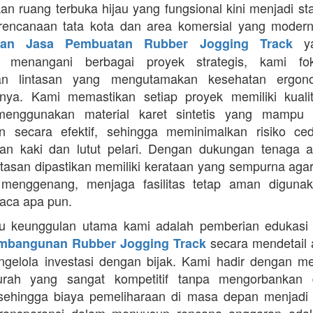
an ruang terbuka hijau yang fungsional kini menjadi st
rencanaan tata kota dan area komersial yang modern
ya
aan Jasa Pembuatan Rubber Jogging Track
a menangani berbagai proyek strategis, kami f
an lintasan yang mengutamakan kesehatan ergon
nya. Kami memastikan setiap proyek memiliki kuali
enggunakan material karet sintetis yang mampu
n secara efektif, sehingga meminimalkan risiko ce
an kaki dan lutut pelari. Dengan dukungan tenaga ah
intasan dipastikan memiliki kerataan yang sempurna agar
 menggenang, menjaga fasilitas tetap aman diguna
uaca apa pun.
tu keunggulan utama kami adalah pemberian edukasi
secara mendetail 
mbangunan Rubber Jogging Track
gelola investasi dengan bijak. Kami hadir dengan 
rah yang sangat kompetitif tanpa mengorbankan du
 sehingga biaya pemeliharaan di masa depan menjadi 