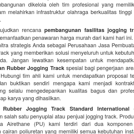
angunan dikelola oleh tim profesional yang memilik
am melahirkan infrastruktur olahraga berkualitas tinggi
.
ujudkan rencana
pembangunan fasilitas jogging t
manfaatkan penawaran harga murah dari kami hari ini.
itra strategis Anda sebagai Perusahaan Jasa Pembua
rack yang memberikan solusi menyeluruh untuk kebutu
Anda. Jangan lewatkan kesempatan untuk mendapa
spesial bagi pengerjaan area
n Rubber Jogging Track
. Hubungi tim ahli kami untuk mendapatkan proposal t
an buktikan sendiri mengapa kami menjadi kontrakt
ng selalu mengedepankan kualitas bagus dan profes
iap karya yang dihasilkan.
d
 Rubber Jogging Track Standard International
 salah satu penyuplai atau penjual jogging track. Produ
ana Airethane (PU) kami terdiri dari dua kompone
cairan poliuretan yang memiliki semua kebutuhan instal