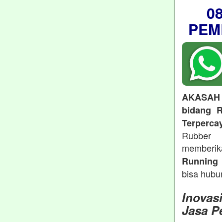
0
PEM
AKASAH
bidang R
Terperca
Rubber 
memberi
Running 
bisa hubu
Inovas
Jasa P