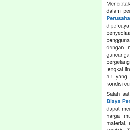
Menciptak
dalam pe
Perusah
dipercay
penyedia
pengguna
dengan m
guncanga
pergelang
jengkal l
air yang
kondisi c
Salah sa
Biaya Pe
dapat men
harga mu
material,