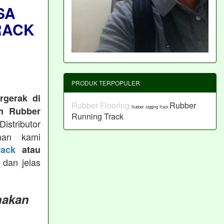
SA
RACK
PRODUK TERPOPULER
rgerak di
Rubber Flooring
Rubber
Rubber Jogging Track
n Rubber
Running Track
istributor
man kami
ack
atau
 dan jelas
nakan