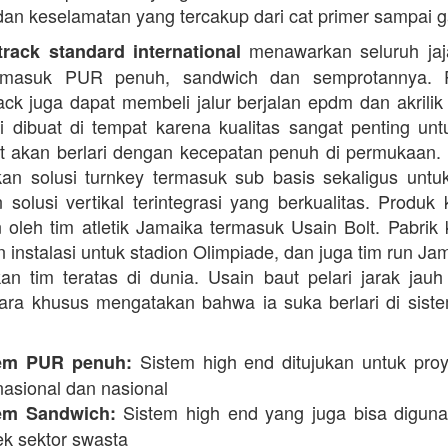
dan keselamatan yang tercakup dari cat primer sampai ga
menawarkan seluruh jaja
rack standard international
termasuk PUR penuh, sandwich dan semprotannya. 
rack juga dapat membeli jalur berjalan epdm dan akrilik 
i dibuat di tempat karena kualitas sangat penting unt
t akan berlari dengan kecepatan penuh di permukaan.
n solusi turnkey termasuk sub basis sekaligus unt
 solusi vertikal terintegrasi yang berkualitas. Produk 
 oleh tim atletik Jamaika termasuk Usain Bolt. Pabrik 
 instalasi untuk stadion Olimpiade, dan juga tim run Ja
an tim teratas di dunia. Usain baut pelari jarak jauh 
ara khusus mengatakan bahwa ia suka berlari di siste
Sistem high end ditujukan untuk proy
em PUR penuh:
nasional dan nasional
Sistem high end yang juga bisa digun
em Sandwich:
ek sektor swasta