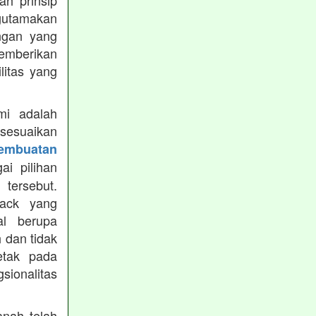
h prinsip
gutamakan
ungan yang
memberikan
ilitas yang
mi adalah
isesuaikan
Pembuatan
i pilihan
tersebut.
ack yang
al berupa
 dan tidak
etak pada
sionalitas
nah telah