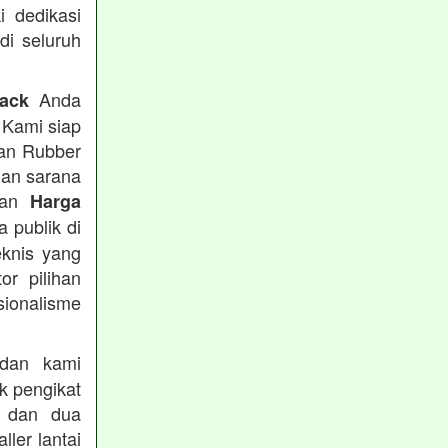
i dedikasi
 di seluruh
Anda
rack
 Kami siap
tan Rubber
han sarana
tkan
Harga
 publik di
eknis yang
or pilihan
ionalisme
an kami
k pengikat
n dan dua
ler lantai