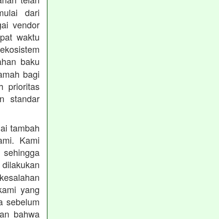
mulai dari
gai vendor
epat waktu
ekosistem
ahan baku
ramah bagi
prioritas
n standar
lai tambah
ami. Kami
, sehingga
 dilakukan
 kesalahan
kami yang
ba sebelum
kan bahwa