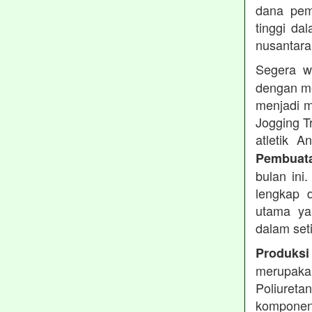
dana pemb
tinggi dal
nusantara
Segera w
dengan me
menjadi m
Jogging T
atletik 
Pembuata
bulan ini
lengkap d
utama ya
dalam set
Produksi
merupakan
Poliuret
komponen 