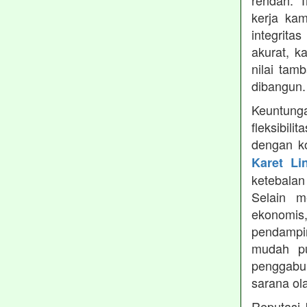
rendah. 
kerja ka
integrita
akurat, k
nilai tamb
dibangun.
Keuntung
fleksibil
dengan ko
Karet Li
ketebala
Selain 
ekonomis
pendampin
mudah pu
penggabun
sarana ol
Reputasi