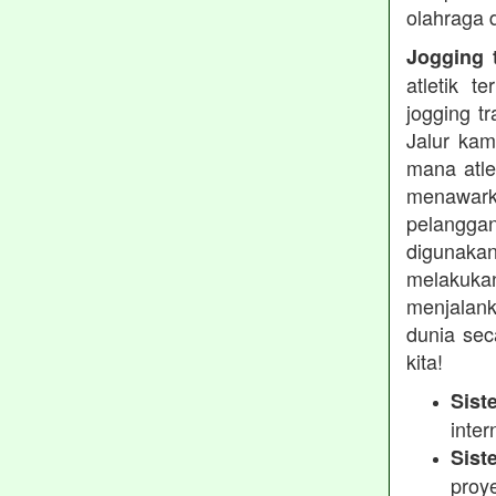
olahraga 
Jogging t
atletik 
jogging t
Jalur kam
mana atle
menawarka
pelanggan
digunakan
melakukan
menjalank
dunia sec
kita!
Sist
inter
Sist
proy