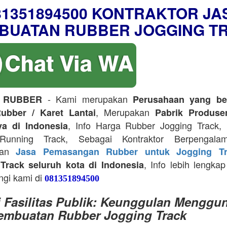
81351894500 KONTRAKTOR JA
BUATAN RUBBER JOGGING T
- Kami merupakan
 RUBBER
Perusahaan yang be
, Merupakan
ubber / Karet Lantai
Pabrik Produse
, Info Harga Rubber Jogging Track, D
ya di Indonesia
Running Track, Sebagai Kontraktor Berpengala
kan
Jasa Pemasangan Rubber untuk Jogging Tr
, Info lebih lengkap
Track seluruh kota di Indonesia
ngi kami di
081351894500
i Fasilitas Publik: Keunggulan Menggu
embuatan Rubber Jogging Track