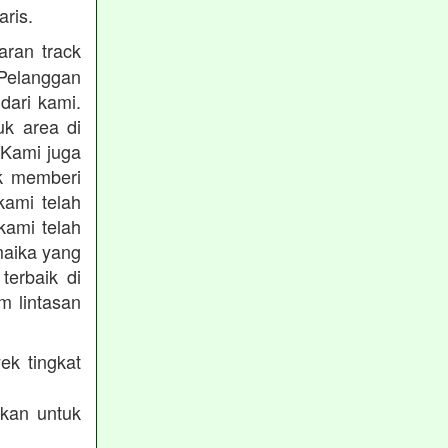
ris.
ran track
Pelanggan
dari kami.
uk area di
 Kami juga
uk memberi
kami telah
kami telah
maika yang
terbaik di
m lintasan
ek tingkat
akan untuk