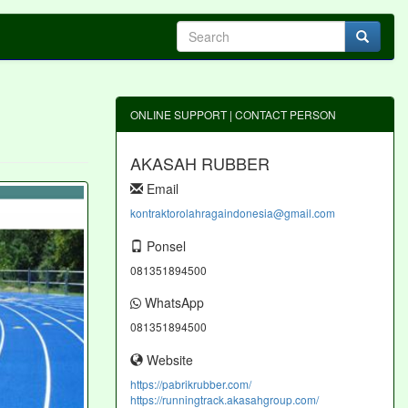
ONLINE SUPPORT | CONTACT PERSON
AKASAH RUBBER
Email
kontraktorolahragaindonesia@gmail.com
Ponsel
081351894500
WhatsApp
081351894500
Website
https://pabrikrubber.com/
https://runningtrack.akasahgroup.com/