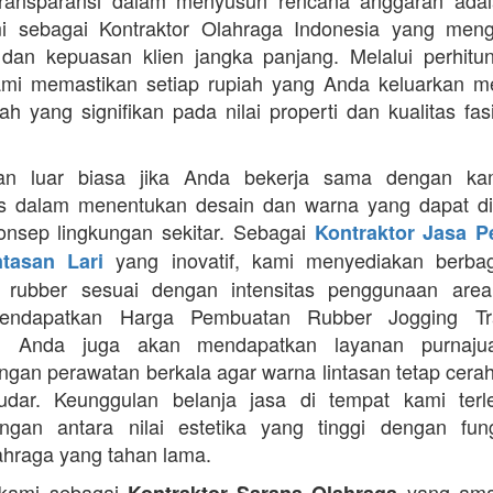
Transparansi dalam menyusun rencana anggaran adala
mi sebagai Kontraktor Olahraga Indonesia yang men
s dan kepuasan klien jangka panjang. Melalui perhit
ami memastikan setiap rupiah yang Anda keluarkan 
ah yang signifikan pada nilai properti dan kualitas fas
an luar biasa jika Anda bekerja sama dengan ka
itas dalam menentukan desain dan warna yang dapat d
nsep lingkungan sekitar. Sebagai
Kontraktor Jasa 
yang inovatif, kami menyediakan berbaga
ntasan Lari
n rubber sesuai dengan intensitas penggunaan area 
mendapatkan Harga Pembuatan Rubber Jogging Tr
, Anda juga akan mendapatkan layanan purnaju
gan perawatan berkala agar warna lintasan tetap cerah
dar. Keunggulan belanja jasa di tempat kami terl
gan antara nilai estetika yang tinggi dengan fung
ahraga yang tahan lama.
 kami sebagai
yang ama