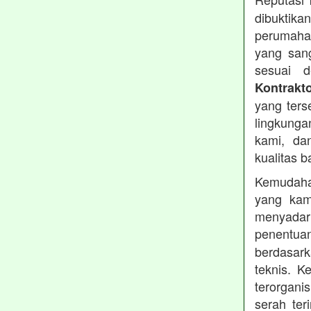
dibuktika
perumahan
yang sang
sesuai d
Kontrakt
yang ters
lingkung
kami, da
kualitas b
Kemudahan
yang kam
menyadari
penentu
berdasark
teknis. 
terorgani
serah te