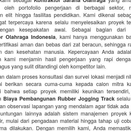
Kontraktor Sarana Olahraga
n oleh portofolio pengerjaan di berbagai sektor, 
 elit hingga fasilitas pendidikan. Kami dikenal seba
at terpercaya karena selalu menyelesaikan proyek t
engan kesepakatan awal. Sebagai bagian dari 
, kami hanya menggunakan b
or Olahraga Indonesia
ertifikasi aman dan bebas dari zat beracun, sehingga 
an dan kesehatan manusia. Kepercayaan Anda adalah 
n kami menjamin hasil pengerjaan yang rapi denga
agus yang sulit ditandingi oleh kompetitor lain.
 dalam proses konsultasi dan survei lokasi menjadi ni
i berikan secara cuma-cuma kepada calon mitra k
 bahwa setiap proyek memiliki keunikan tersendiri
an
selalu
Biaya Pembangunan Rubber Jogging Track
an observasi lapangan yang mendalam agar tidak ada
Keuntungan lainnya adalah sistem manajemen proyek 
sir, mulai dari pengadaan material hingga tahap uji co
rima dilakukan. Dengan memilih kami, Anda memasti