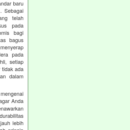
andar baru
. Sebagai
ng telah
okus pada
omis bagi
tas bagus
 menyerap
dera pada
li, setiap
 tidak ada
kan dalam
 mengenai
agar Anda
menawarkan
rabilitas
jauh lebih