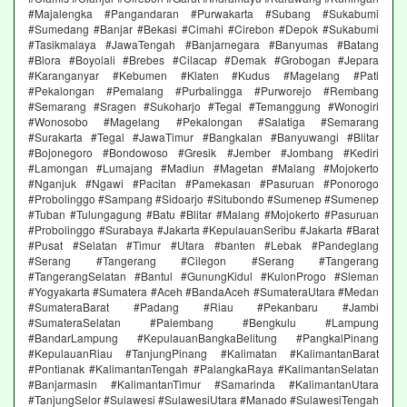
#Majalengka #Pangandaran #Purwakarta #Subang #Sukabumi
#Sumedang #Banjar #Bekasi #Cimahi #Cirebon #Depok #Sukabumi
#Tasikmalaya #JawaTengah #Banjarnegara #Banyumas #Batang
#Blora #Boyolali #Brebes #Cilacap #Demak #Grobogan #Jepara
#Karanganyar #Kebumen #Klaten #Kudus #Magelang #Pati
#Pekalongan #Pemalang #Purbalingga #Purworejo #Rembang
#Semarang #Sragen #Sukoharjo #Tegal #Temanggung #Wonogiri
#Wonosobo #Magelang #Pekalongan #Salatiga #Semarang
#Surakarta #Tegal #JawaTimur #Bangkalan #Banyuwangi #Blitar
#Bojonegoro #Bondowoso #Gresik #Jember #Jombang #Kediri
#Lamongan #Lumajang #Madiun #Magetan #Malang #Mojokerto
#Nganjuk #Ngawi #Pacitan #Pamekasan #Pasuruan #Ponorogo
#Probolinggo #Sampang #Sidoarjo #Situbondo #Sumenep #Sumenep
#Tuban #Tulungagung #Batu #Blitar #Malang #Mojokerto #Pasuruan
#Probolinggo #Surabaya #Jakarta #KepulauanSeribu #Jakarta #Barat
#Pusat #Selatan #Timur #Utara #banten #Lebak #Pandeglang
#Serang #Tangerang #Cilegon #Serang #Tangerang
#TangerangSelatan #Bantul #GunungKidul #KulonProgo #Sleman
#Yogyakarta #Sumatera #Aceh #BandaAceh #SumateraUtara #Medan
#SumateraBarat #Padang #Riau #Pekanbaru #Jambi
#SumateraSelatan #Palembang #Bengkulu #Lampung
#BandarLampung #KepulauanBangkaBelitung #PangkalPinang
#KepulauanRiau #TanjungPinang #Kalimatan #KalimantanBarat
#Pontianak #KalimantanTengah #PalangkaRaya #KalimantanSelatan
#Banjarmasin #KalimantanTimur #Samarinda #KalimantanUtara
#TanjungSelor #Sulawesi #SulawesiUtara #Manado #SulawesiTengah