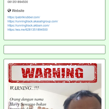
081351894500
Website
https://pabrikrubber.com/
https://runningtrack.akasahgroup.com/
https://runningtrack.akbam.com/
https://wa.me/6281351894500