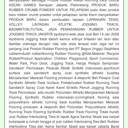
ASEAN GAMES Senayan Jakarta Palembang PRODUK BARU
RUBBER CRUMB POWDER UNTUK PELAPISAN jualo iklan produk
baru rubber crumb powder untuk pelapisan lantai Kami menyediakan
PRODUK BARU dalam pembuatan lapisan LAPANGAN TENIS,
VOLLEY, LINTASAN ATLETIK, JOGGING TRACK,
BADMINTON,FUTSAL. JASA PEMASANGAN RUBBER UNTUK
JOGGING TRACK JAKARTA ayobisnis.web Jasa Jual Beli 14 Jan 2026
Ayobisnis Jogging track dalam kamus artinya lintasan lari laun atau
fasilitas olahraga dengan rata rata area tempat olah raga lari ini
panjang Jual Produk Rubber Flooring dari PT Bagus Unggul Sejahtera
rubberindustri rubberflooring Rubber Flooring @Site:Material: Recycle
RubberProduct Application: Children Playground, Sport Commercial,
Water Park, Pool Deck, Jogging Track, Harga Pelapis Semprotan
Sandwich Permukaan Pelacak Atletik Sintetik indonesian.sportcourt
surface sale sandwich spray coat synthetic athletic kualitas
Menjalankan Melacak Flooring produsen & eksportir Beli Pelapis Coat
Synthetic Athletic Track Surface, Prefabricated Rubber Running Track
Sandwich Spray Coat Karet Karet Sintetis Penuh Jogging Running
Track Permukaan. ada murah Poliuretan Athletic Menjalankan Melacak
Flooring Synthetic Rubber indonesian.runningtrack flooring sale
polyurethane athletic running track kualitas Menjalankan Melacak
Flooring produsen & eksportir Beli Poliuretan Polyurethane Athletic
Running Track Flooring Synthetic Rubber Track Flooring Tidak murah
Jual Rubber Interlocking Tiles di lapak Agma Sentral Abadi asa karpet
bukalapak p rumah tangga of jual rubber interlocking tiles Beli Rubber
Interlocking Tiles dari Agma Sentral Abadi asa karpet Jakarta Barat