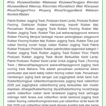
#Palu #SulawesiSelatan #Makassar #SulawesiTenggara #Kendari
#SulawesiBarat #Mamuju #Gorontalo #SundaKecil #Bali #Denpasar
#NusaTenggaraTimur #Kupang #NusaTenggaraBarat #Mataram
#lombok #Batam
Pabrik Rubber Jogging Track, Produsen Karet Lantai, Produksi Rubber
Flooring, Distributor Rubber Interlocking, Importir Rubber Mat,
Perusahaan Rubber Jogging Track Rubber Flooring Rubber Mat,
Rubber Jogging Track, Rubber Tiles jual wahanaplayground wahana
Rubber Flooring Menjual berbagai macam perlengkapan playground
Rubber Flooring Rubber Mat, Rubber Jogging Track, Rubber Tiles jual
rubber flooring murah harga rubber Rubber Jogging Track Pabrik
Rubber Produsen Produksi Rubber pabrikrubber.rajaproduk kategori 1
Rubber Jogging Track Rubber Jogging Track Rubber Floor. Pabrik
Produsen Rubber Jogging Track Murah Berkualitas Karet Lantai.
Pabrik Produsen Rubber Karet Lantai Untuk Jogging Track | Running
Track | Wahanatirtaplayground wahanatirtaplayground jogging track
running track Wahana Tirta adalah perusahaan profesional dalam
pembuatan alas karet safety rubber flooring rubber mate. Perusahaan
membangun joging track dengan jual joggingtrack lantai karet hub:
Rubberflooring|jual rubberflooringindonesia jogging track rubberfloor
2026 jual joggingtrack rubberflooring yang berkualitas dan mudah
diaplikasi. dihargai|Rubberflooring dijual|Rubberflooring murah|harga
pabrik rubberfloor rubber karet lantaikaret jogging track sehingga
olahraga lebih terasa Jual rubberfloor lantai karetJual jogging track
rubber flooring rubberflooringindonesia jual rubberfloor lantai karet 28
Feb 2026 jual rubberfloor lantai karet dengan kualitas baik dan harga