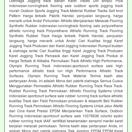
Olahraga Jogging track Bahan Karet Tracks Diri simpul Pola
indonesian.runningtrack flooring sale outdoor sports jogging track
murah Outdoor Sports Jogging Track Material Rubber Tracks Self knot
Pattern Harga terbaik: Pabrik Handal, penjualan langsung, harga
menarik untuk Anda! Poliuretan Athletic Menjalankan Melacak Flooring
Synthetic Rubber indonesian.runningtrack flooring sale polyurethane
athletic running track Polyurethane Athletic Running Track Flooring
Synthetic Rubber Track Harga terbaik: Pabrik Handal, penjualan
langsung, harga menarik untuk Anda! Cari Kualitas tinggi Karet
Jogging Track Produsen dan Karet Jogging indonesian Rumput buatan
& olahraga lantai Cari Kualitas tinggi Karet Jogging Track Produsen
Karet Jogging Track Pemasok dan Karet Jogging Track Produk di
Harga Terbaik di Alibaba. Permukaan Track Athletic High Performance,
Olympic Running Track indonesian.sportcourt surface sale high
performance athletic track run High Performance Athletic Track
Surfaces, Olympic Running Track Material Terima kasih atas
pertanyaan Anda, ini adalah Mona dari pabrik olahraga Semua Cuaca
Menggunakan Permeable Athletic Rubber Running Track Race Track.
Rubber Running Track Permukaan Athletic Flooring Systems Untuk
indonesian.sportcourt surface sale rubber running track surface athletic
kualitas Track dan Field Permukaan produsen & eksportir Beli Rubber
Running Track Permukaan Athletic Flooring Systems Untuk Jalur Atletik
dari Cina Karet Presisi EPDM Menjalankan Track Surface, Outdoor
Running indonesian.sportcourt surface sale 10376636 colorful epdm
rubber running track IAAF sertifikat keselamatan semprot mantel karet
berjalan melacak permukaan. Terima kasih atas pertanyaan Anda, ini
adalah Mona dari pabrik olahraga Trek Jogging EPDM EPDM Karet