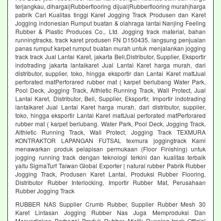
terjangkau, dihargai|Rubberflooring dijual|Rubberflooring murah|harga
pabrik Cari Kualitas tinggi Karet Jogging Track Produsen dan Karet
Jogging indonesian Rumput buatan & olahraga lantai Nanjing Feeling
Rubber & Plastic Produces Co., Ltd. Jogging track material, bahan
runningtracks, track karet produsen FN D150435. langsung penjualan
panas rumput karpet rumput buatan murah untuk menjalankan jogging
track track Jual Lantai Karet, jakarta Beli,Distributor, Supplier, Eksportir
indotrading jakarta lantaikaret Jual Lantai Karet harga murah, dari
distributor, supplier, toko, hingga eksportir dan Lantai Karet mattJual
perforated matPerforared rubber mat ( karpet berlubang Water Park,
Pool Deck, Jogging Track, Althletic Running Track, Wall Protect, Jual
Lantai Karet, Distributor, Beli, Supplier, Eksportir, Importir indotrading
lantaikaret Jual Lantai Karet harga murah, dari distributor, supplier,
toko, hingga eksportir Lantai Karet mattJual perforated matPerforared
rubber mat ( karpet berlubang. Water Park, Pool Deck, Jogging Track,
Althletic Running Track, Wall Protect, Jogging Track TEXMURA
KONTRAKTOR LAPANGAN FUTSAL texmura joggingtrack Kami
menawarkan produk pelapisan permukaan (Floor Finishing) untuk
jogging running track dengan teknologi terkini dan kualitas terbaik
yaitu SigmaTurf Taiwan Global Exporter | natural rubber Pabrik Rubber
Jogging Track, Produsen Karet Lantai, Produksi Rubber Flooring,
Distributor Rubber Interlocking, Importir Rubber Mat, Perusahaan
Rubber Jogging Track
RUBBER NAS Supplier Crumb Rubber, Supplier Rubber Mesh 30
Karet Lintasan Jogging Rubber Nas Juga Memproduksi Dan
Menyediakan Berbagai Produk Rubber Atletik Running track Official