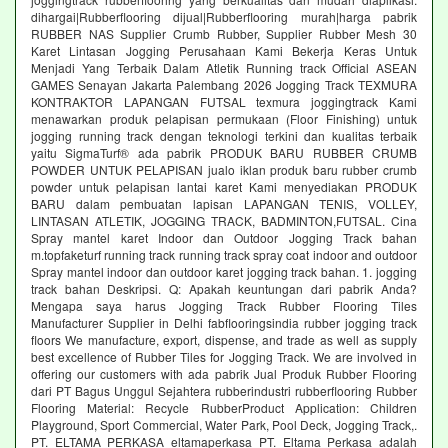
dihargai|Rubberflooring dijual|Rubberflooring murah|harga pabrik
RUBBER NAS Supplier Crumb Rubber, Supplier Rubber Mesh 30
Karet Lintasan Jogging Perusahaan Kami Bekerja Keras Untuk
Menjadi Yang Terbaik Dalam Atletik Running track Official ASEAN
GAMES Senayan Jakarta Palembang 2026 Jogging Track TEXMURA
KONTRAKTOR LAPANGAN FUTSAL texmura joggingtrack Kami
menawarkan produk pelapisan permukaan (Floor Finishing) untuk
jogging running track dengan teknologi terkini dan kualitas terbaik
yaitu SigmaTurf® ada pabrik PRODUK BARU RUBBER CRUMB
POWDER UNTUK PELAPISAN jualo iklan produk baru rubber crumb
powder untuk pelapisan lantai karet Kami menyediakan PRODUK
BARU dalam pembuatan lapisan LAPANGAN TENIS, VOLLEY,
LINTASAN ATLETIK, JOGGING TRACK, BADMINTON,FUTSAL. Cina
Spray mantel karet Indoor dan Outdoor Jogging Track bahan
m.topfaketurf running track running track spray coat indoor and outdoor
Spray mantel indoor dan outdoor karet jogging track bahan. 1. jogging
track bahan Deskripsi. Q: Apakah keuntungan dari pabrik Anda?
Mengapa saya harus Jogging Track Rubber Flooring Tiles
Manufacturer Supplier in Delhi fabflooringsindia rubber jogging track
floors We manufacture, export, dispense, and trade as well as supply
best excellence of Rubber Tiles for Jogging Track. We are involved in
offering our customers with ada pabrik Jual Produk Rubber Flooring
dari PT Bagus Unggul Sejahtera rubberindustri rubberflooring Rubber
Flooring Material: Recycle RubberProduct Application: Children
Playground, Sport Commercial, Water Park, Pool Deck, Jogging Track,.
PT. ELTAMA PERKASA eltamaperkasa PT. Eltama Perkasa adalah