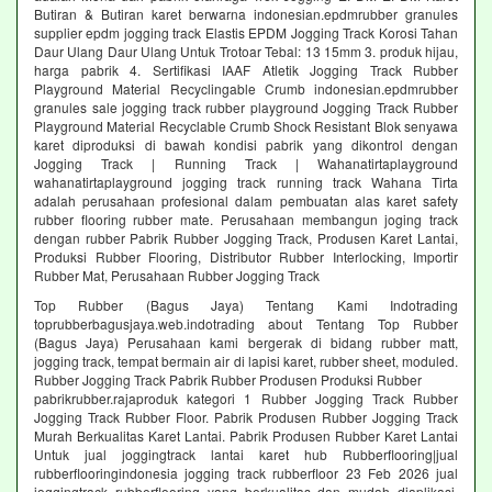
Butiran & Butiran karet berwarna indonesian.epdmrubber granules
supplier epdm jogging track Elastis EPDM Jogging Track Korosi Tahan
Daur Ulang Daur Ulang Untuk Trotoar Tebal: 13 15mm 3. produk hijau,
harga pabrik 4. Sertifikasi IAAF Atletik Jogging Track Rubber
Playground Material Recyclingable Crumb indonesian.epdmrubber
granules sale jogging track rubber playground Jogging Track Rubber
Playground Material Recyclable Crumb Shock Resistant Blok senyawa
karet diproduksi di bawah kondisi pabrik yang dikontrol dengan
Jogging Track | Running Track | Wahanatirtaplayground
wahanatirtaplayground jogging track running track Wahana Tirta
adalah perusahaan profesional dalam pembuatan alas karet safety
rubber flooring rubber mate. Perusahaan membangun joging track
dengan rubber Pabrik Rubber Jogging Track, Produsen Karet Lantai,
Produksi Rubber Flooring, Distributor Rubber Interlocking, Importir
Rubber Mat, Perusahaan Rubber Jogging Track
Top Rubber (Bagus Jaya) Tentang Kami Indotrading
toprubberbagusjaya.web.indotrading about Tentang Top Rubber
(Bagus Jaya) Perusahaan kami bergerak di bidang rubber matt,
jogging track, tempat bermain air di lapisi karet, rubber sheet, moduled.
Rubber Jogging Track Pabrik Rubber Produsen Produksi Rubber
pabrikrubber.rajaproduk kategori 1 Rubber Jogging Track Rubber
Jogging Track Rubber Floor. Pabrik Produsen Rubber Jogging Track
Murah Berkualitas Karet Lantai. Pabrik Produsen Rubber Karet Lantai
Untuk jual joggingtrack lantai karet hub Rubberflooring|jual
rubberflooringindonesia jogging track rubberfloor 23 Feb 2026 jual
joggingtrack rubberflooring yang berkualitas dan mudah diaplikasi.