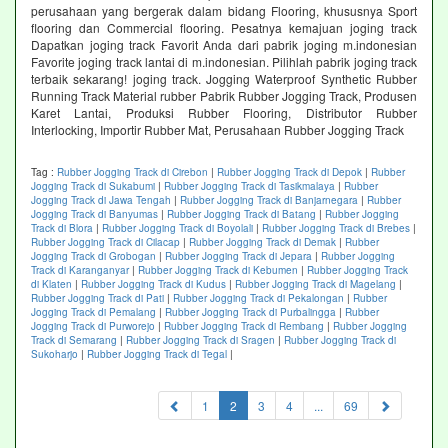
perusahaan yang bergerak dalam bidang Flooring, khususnya Sport
flooring dan Commercial flooring. Pesatnya kemajuan joging track
Dapatkan joging track Favorit Anda dari pabrik joging m.indonesian
Favorite joging track lantai di m.indonesian. Pilihlah pabrik joging track
terbaik sekarang! joging track. Jogging Waterproof Synthetic Rubber
Running Track Material rubber Pabrik Rubber Jogging Track, Produsen
Karet Lantai, Produksi Rubber Flooring, Distributor Rubber
Interlocking, Importir Rubber Mat, Perusahaan Rubber Jogging Track
Tag :
Rubber Jogging Track di Cirebon
|
Rubber Jogging Track di Depok
|
Rubber
Jogging Track di Sukabumi
|
Rubber Jogging Track di Tasikmalaya
|
Rubber
Jogging Track di Jawa Tengah
|
Rubber Jogging Track di Banjarnegara
|
Rubber
Jogging Track di Banyumas
|
Rubber Jogging Track di Batang
|
Rubber Jogging
Track di Blora
|
Rubber Jogging Track di Boyolali
|
Rubber Jogging Track di Brebes
|
Rubber Jogging Track di Cilacap
|
Rubber Jogging Track di Demak
|
Rubber
Jogging Track di Grobogan
|
Rubber Jogging Track di Jepara
|
Rubber Jogging
Track di Karanganyar
|
Rubber Jogging Track di Kebumen
|
Rubber Jogging Track
di Klaten
|
Rubber Jogging Track di Kudus
|
Rubber Jogging Track di Magelang
|
Rubber Jogging Track di Pati
|
Rubber Jogging Track di Pekalongan
|
Rubber
Jogging Track di Pemalang
|
Rubber Jogging Track di Purbalingga
|
Rubber
Jogging Track di Purworejo
|
Rubber Jogging Track di Rembang
|
Rubber Jogging
Track di Semarang
|
Rubber Jogging Track di Sragen
|
Rubber Jogging Track di
Sukoharjo
|
Rubber Jogging Track di Tegal
|
(current)
1
2
3
4
...
69