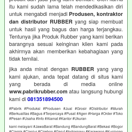
itu kami sudah lama telah mendedikasikan diri
untuk mengabdi menjadi
Produsen, kontraktor
yang siap membuat
dan distributor RUBBER
untuk hasil yang bagus dan harga terjangkau.
Tentunya jika Produk Rubber yang kami berikan
barangnya sesuai keinginan klien kami pada
akhirmya akan memberikan kebahagiaan yang
tidak ternilai.
jika anda minat dengan
yang yang
RUBBER
kami ajukan, anda tepat datang di situs kami
yang berada di media online
atau langsung hubungi
www.pabrikrubber.com
kami di
081351894500
#Pabrik #Produksi #Produsen #Jual #Grosir #Distributor #Murah
#Berkualitas #Bagus #Terpercaya #Pusat #Agen #Harga #Order #Toko
#Pesan #Usaha #Info #Alamat #Kantor #Ukuran
kami melayani #JawaBarat #Bandung #BandungBarat #Bekasi #Bogor
#Ciamis #Cianjur #Cirebon #Garut #Indramayu #Karawang #Kuningan