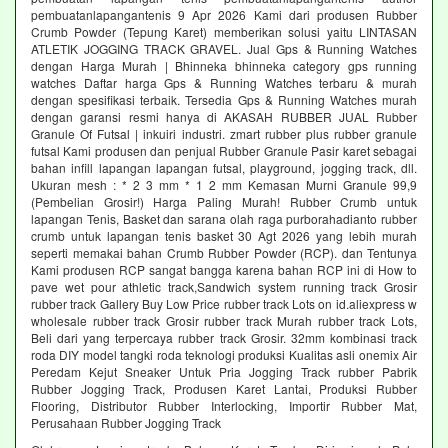
pembuatanlapangantenis 9 Apr 2026 Kami dari produsen Rubber
Crumb Powder (Tepung Karet) memberikan solusi yaitu LINTASAN
ATLETIK JOGGING TRACK GRAVEL. Jual Gps & Running Watches
dengan Harga Murah | Bhinneka bhinneka category gps running
watches Daftar harga Gps & Running Watches terbaru & murah
dengan spesifikasi terbaik. Tersedia Gps & Running Watches murah
dengan garansi resmi hanya di AKASAH RUBBER JUAL Rubber
Granule Of Futsal | inkuiri industri. zmart rubber plus rubber granule
futsal Kami produsen dan penjual Rubber Granule Pasir karet sebagai
bahan infill lapangan lapangan futsal, playground, jogging track, dll.
Ukuran mesh : * 2 3 mm * 1 2 mm Kemasan Murni Granule 99,9
(Pembelian Grosir!) Harga Paling Murah! Rubber Crumb untuk
lapangan Tenis, Basket dan sarana olah raga purborahadianto rubber
crumb untuk lapangan tenis basket 30 Agt 2026 yang lebih murah
seperti memakai bahan Crumb Rubber Powder (RCP). dan Tentunya
Kami produsen RCP sangat bangga karena bahan RCP ini di How to
pave wet pour athletic track,Sandwich system running track Grosir
rubber track Gallery Buy Low Price rubber track Lots on id.aliexpress w
wholesale rubber track Grosir rubber track Murah rubber track Lots,
Beli dari yang terpercaya rubber track Grosir. 32mm kombinasi track
roda DIY model tangki roda teknologi produksi Kualitas asli onemix Air
Peredam Kejut Sneaker Untuk Pria Jogging Track rubber Pabrik
Rubber Jogging Track, Produsen Karet Lantai, Produksi Rubber
Flooring, Distributor Rubber Interlocking, Importir Rubber Mat,
Perusahaan Rubber Jogging Track