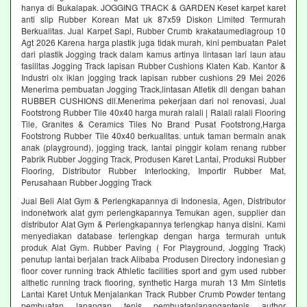
hanya di Bukalapak. JOGGING TRACK & GARDEN Keset karpet karet
anti slip Rubber Korean Mat uk 87x59 Diskon Limited Termurah
Berkualitas. Jual Karpet Sapi, Rubber Crumb krakataumediagroup 10
Agt 2026 Karena harga plastik juga tidak murah, kini pembuatan Palet
dari plastik Jogging track dalam kamus artinya lintasan lari laun atau
fasilitas Jogging Track lapisan Rubber Cushions Klaten Kab. Kantor &
Industri olx iklan jogging track lapisan rubber cushions 29 Mei 2026
Menerima pembuatan Jogging Track,lintasan Atletik dll dengan bahan
RUBBER CUSHIONS dll.Menerima pekerjaan dari nol renovasi, Jual
Footstrong Rubber Tile 40x40 harga murah ralali | Ralali ralali Flooring
Tile, Granites & Ceramics Tiles No Brand Pusat Footstrong,Harga
Footstrong Rubber Tile 40x40 berkualitas. untuk taman bermain anak
anak (playground), jogging track, lantai pinggir kolam renang rubber
Pabrik Rubber Jogging Track, Produsen Karet Lantai, Produksi Rubber
Flooring, Distributor Rubber Interlocking, Importir Rubber Mat,
Perusahaan Rubber Jogging Track
Jual Beli Alat Gym & Perlengkapannya di Indonesia, Agen, Distributor
indonetwork alat gym perlengkapannya Temukan agen, supplier dan
distributor Alat Gym & Perlengkapannya terlengkap hanya disini. Kami
menyediakan database terlengkap dengan harga termurah untuk
produk Alat Gym. Rubber Paving ( For Playground, Jogging Track)
penutup lantai berjalan track Alibaba Produsen Directory indonesian g
floor cover running track Athletic facilities sport and gym used rubber
althetic running track flooring, synthetic Harga murah 13 Mm Sintetis
Lantai Karet Untuk Menjalankan Track Rubber Crumb Powder tentang
pembuatan lapangan tenis pembuatanlapangantenis author