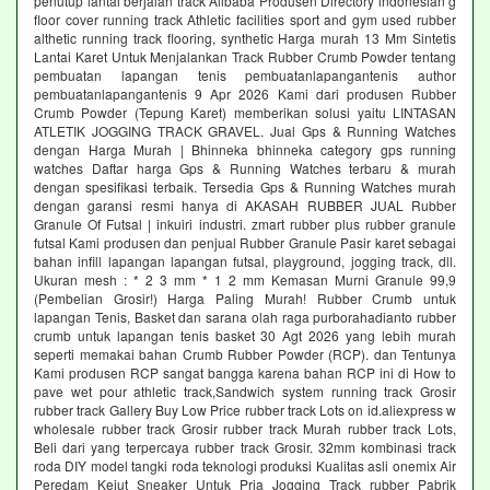
penutup lantai berjalan track Alibaba Produsen Directory indonesian g
floor cover running track Athletic facilities sport and gym used rubber
althetic running track flooring, synthetic Harga murah 13 Mm Sintetis
Lantai Karet Untuk Menjalankan Track Rubber Crumb Powder tentang
pembuatan lapangan tenis pembuatanlapangantenis author
pembuatanlapangantenis 9 Apr 2026 Kami dari produsen Rubber
Crumb Powder (Tepung Karet) memberikan solusi yaitu LINTASAN
ATLETIK JOGGING TRACK GRAVEL. Jual Gps & Running Watches
dengan Harga Murah | Bhinneka bhinneka category gps running
watches Daftar harga Gps & Running Watches terbaru & murah
dengan spesifikasi terbaik. Tersedia Gps & Running Watches murah
dengan garansi resmi hanya di AKASAH RUBBER JUAL Rubber
Granule Of Futsal | inkuiri industri. zmart rubber plus rubber granule
futsal Kami produsen dan penjual Rubber Granule Pasir karet sebagai
bahan infill lapangan lapangan futsal, playground, jogging track, dll.
Ukuran mesh : * 2 3 mm * 1 2 mm Kemasan Murni Granule 99,9
(Pembelian Grosir!) Harga Paling Murah! Rubber Crumb untuk
lapangan Tenis, Basket dan sarana olah raga purborahadianto rubber
crumb untuk lapangan tenis basket 30 Agt 2026 yang lebih murah
seperti memakai bahan Crumb Rubber Powder (RCP). dan Tentunya
Kami produsen RCP sangat bangga karena bahan RCP ini di How to
pave wet pour athletic track,Sandwich system running track Grosir
rubber track Gallery Buy Low Price rubber track Lots on id.aliexpress w
wholesale rubber track Grosir rubber track Murah rubber track Lots,
Beli dari yang terpercaya rubber track Grosir. 32mm kombinasi track
roda DIY model tangki roda teknologi produksi Kualitas asli onemix Air
Peredam Kejut Sneaker Untuk Pria Jogging Track rubber Pabrik