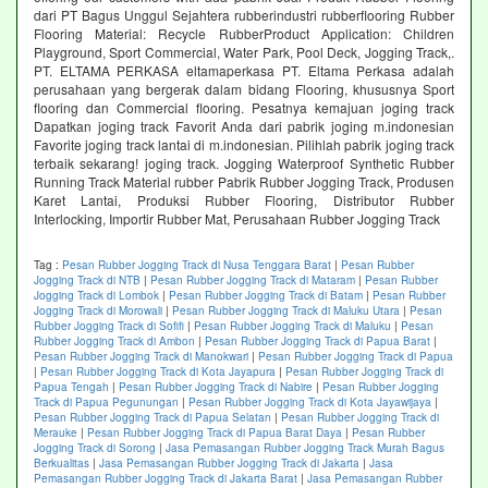
dari PT Bagus Unggul Sejahtera rubberindustri rubberflooring Rubber
Flooring Material: Recycle RubberProduct Application: Children
Playground, Sport Commercial, Water Park, Pool Deck, Jogging Track,.
PT. ELTAMA PERKASA eltamaperkasa PT. Eltama Perkasa adalah
perusahaan yang bergerak dalam bidang Flooring, khususnya Sport
flooring dan Commercial flooring. Pesatnya kemajuan joging track
Dapatkan joging track Favorit Anda dari pabrik joging m.indonesian
Favorite joging track lantai di m.indonesian. Pilihlah pabrik joging track
terbaik sekarang! joging track. Jogging Waterproof Synthetic Rubber
Running Track Material rubber Pabrik Rubber Jogging Track, Produsen
Karet Lantai, Produksi Rubber Flooring, Distributor Rubber
Interlocking, Importir Rubber Mat, Perusahaan Rubber Jogging Track
Tag :
Pesan Rubber Jogging Track di Nusa Tenggara Barat
|
Pesan Rubber
Jogging Track di NTB
|
Pesan Rubber Jogging Track di Mataram
|
Pesan Rubber
Jogging Track di Lombok
|
Pesan Rubber Jogging Track di Batam
|
Pesan Rubber
Jogging Track di Morowali
|
Pesan Rubber Jogging Track di Maluku Utara
|
Pesan
Rubber Jogging Track di Sofifi
|
Pesan Rubber Jogging Track di Maluku
|
Pesan
Rubber Jogging Track di Ambon
|
Pesan Rubber Jogging Track di Papua Barat
|
Pesan Rubber Jogging Track di Manokwari
|
Pesan Rubber Jogging Track di Papua
|
Pesan Rubber Jogging Track di Kota Jayapura
|
Pesan Rubber Jogging Track di
Papua Tengah
|
Pesan Rubber Jogging Track di Nabire
|
Pesan Rubber Jogging
Track di Papua Pegunungan
|
Pesan Rubber Jogging Track di Kota Jayawijaya
|
Pesan Rubber Jogging Track di Papua Selatan
|
Pesan Rubber Jogging Track di
Merauke
|
Pesan Rubber Jogging Track di Papua Barat Daya
|
Pesan Rubber
Jogging Track di Sorong
|
Jasa Pemasangan Rubber Jogging Track Murah Bagus
Berkualitas
|
Jasa Pemasangan Rubber Jogging Track di Jakarta
|
Jasa
Pemasangan Rubber Jogging Track di Jakarta Barat
|
Jasa Pemasangan Rubber