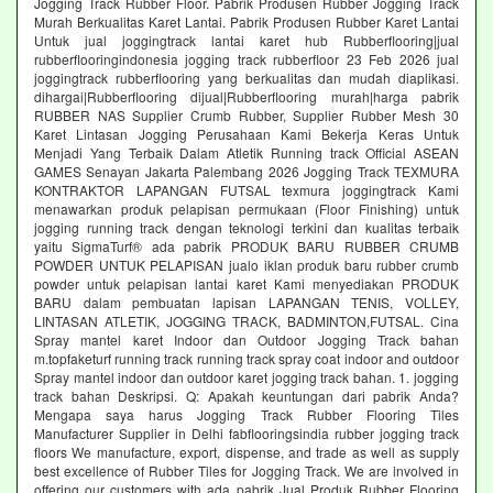
Jogging Track Rubber Floor. Pabrik Produsen Rubber Jogging Track
Murah Berkualitas Karet Lantai. Pabrik Produsen Rubber Karet Lantai
Untuk jual joggingtrack lantai karet hub Rubberflooring|jual
rubberflooringindonesia jogging track rubberfloor 23 Feb 2026 jual
joggingtrack rubberflooring yang berkualitas dan mudah diaplikasi.
dihargai|Rubberflooring dijual|Rubberflooring murah|harga pabrik
RUBBER NAS Supplier Crumb Rubber, Supplier Rubber Mesh 30
Karet Lintasan Jogging Perusahaan Kami Bekerja Keras Untuk
Menjadi Yang Terbaik Dalam Atletik Running track Official ASEAN
GAMES Senayan Jakarta Palembang 2026 Jogging Track TEXMURA
KONTRAKTOR LAPANGAN FUTSAL texmura joggingtrack Kami
menawarkan produk pelapisan permukaan (Floor Finishing) untuk
jogging running track dengan teknologi terkini dan kualitas terbaik
yaitu SigmaTurf® ada pabrik PRODUK BARU RUBBER CRUMB
POWDER UNTUK PELAPISAN jualo iklan produk baru rubber crumb
powder untuk pelapisan lantai karet Kami menyediakan PRODUK
BARU dalam pembuatan lapisan LAPANGAN TENIS, VOLLEY,
LINTASAN ATLETIK, JOGGING TRACK, BADMINTON,FUTSAL. Cina
Spray mantel karet Indoor dan Outdoor Jogging Track bahan
m.topfaketurf running track running track spray coat indoor and outdoor
Spray mantel indoor dan outdoor karet jogging track bahan. 1. jogging
track bahan Deskripsi. Q: Apakah keuntungan dari pabrik Anda?
Mengapa saya harus Jogging Track Rubber Flooring Tiles
Manufacturer Supplier in Delhi fabflooringsindia rubber jogging track
floors We manufacture, export, dispense, and trade as well as supply
best excellence of Rubber Tiles for Jogging Track. We are involved in
offering our customers with ada pabrik Jual Produk Rubber Flooring