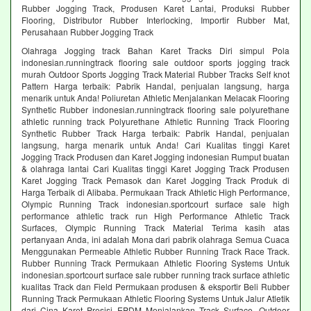
Rubber Jogging Track, Produsen Karet Lantai, Produksi Rubber
Flooring, Distributor Rubber Interlocking, Importir Rubber Mat,
Perusahaan Rubber Jogging Track
Olahraga Jogging track Bahan Karet Tracks Diri simpul Pola
indonesian.runningtrack flooring sale outdoor sports jogging track
murah Outdoor Sports Jogging Track Material Rubber Tracks Self knot
Pattern Harga terbaik: Pabrik Handal, penjualan langsung, harga
menarik untuk Anda! Poliuretan Athletic Menjalankan Melacak Flooring
Synthetic Rubber indonesian.runningtrack flooring sale polyurethane
athletic running track Polyurethane Athletic Running Track Flooring
Synthetic Rubber Track Harga terbaik: Pabrik Handal, penjualan
langsung, harga menarik untuk Anda! Cari Kualitas tinggi Karet
Jogging Track Produsen dan Karet Jogging indonesian Rumput buatan
& olahraga lantai Cari Kualitas tinggi Karet Jogging Track Produsen
Karet Jogging Track Pemasok dan Karet Jogging Track Produk di
Harga Terbaik di Alibaba. Permukaan Track Athletic High Performance,
Olympic Running Track indonesian.sportcourt surface sale high
performance athletic track run High Performance Athletic Track
Surfaces, Olympic Running Track Material Terima kasih atas
pertanyaan Anda, ini adalah Mona dari pabrik olahraga Semua Cuaca
Menggunakan Permeable Athletic Rubber Running Track Race Track.
Rubber Running Track Permukaan Athletic Flooring Systems Untuk
indonesian.sportcourt surface sale rubber running track surface athletic
kualitas Track dan Field Permukaan produsen & eksportir Beli Rubber
Running Track Permukaan Athletic Flooring Systems Untuk Jalur Atletik
dari Cina Karet Presisi EPDM Menjalankan Track Surface, Outdoor