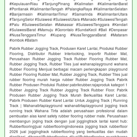
#KepulauanRiau #TanjungPinang #Kalimatan #KalimantanBarat
#Pontianak #KalimantanTengah #PalangkaRaya #KalimantanSelatan
#Banjarmasin #KalimantanTimur #Samarinda #KalimantanUtara
#TanjungSelor #Sulawesi #SulawesiUtara #Manado #SulawesiTengah
#Palu #SulawesiSelatan #Makassar #SulawesiTenggara #Kendari
#SulawesiBarat #Mamuju #Gorontalo #SundaKecil #Bali #Denpasar
#NusaTenggaraTimur #Kupang #NusaTenggaraBarat #Mataram
#lombok #Batam
Pabrik Rubber Jogging Track, Produsen Karet Lantai, Produksi Rubber
Flooring, Distributor Rubber Interlocking, Importir Rubber Mat,
Perusahaan Rubber Jogging Track Rubber Flooring Rubber Mat,
Rubber Jogging Track, Rubber Tiles jual wahanaplayground wahana
Rubber Flooring Menjual berbagai macam perlengkapan playground
Rubber Flooring Rubber Mat, Rubber Jogging Track, Rubber Tiles jual
rubber flooring murah harga rubber Rubber Jogging Track Pabrik
Rubber Produsen Produksi Rubber pabrikrubber.rajaproduk kategori 1
Rubber Jogging Track Rubber Jogging Track Rubber Floor. Pabrik
Produsen Rubber Jogging Track Murah Berkualitas Karet Lantai.
Pabrik Produsen Rubber Karet Lantai Untuk Jogging Track | Running
Track | Wahanatirtaplayground wahanatirtaplayground jogging track
running track Wahana Tirta adalah perusahaan profesional dalam
pembuatan alas karet safety rubber flooring rubber mate. Perusahaan
membangun joging track dengan jual joggingtrack lantai karet hub:
Rubberflooring|jual rubberflooringindonesia jogging track rubberfloor
2026 jual joggingtrack rubberflooring yang berkualitas dan mudah
diaplikasi. dihargai|Rubberflooring dijual|Rubberflooring murah|harga