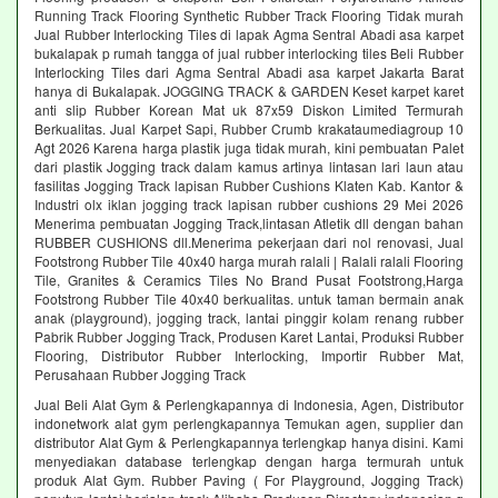
Running Track Flooring Synthetic Rubber Track Flooring Tidak murah
Jual Rubber Interlocking Tiles di lapak Agma Sentral Abadi asa karpet
bukalapak p rumah tangga of jual rubber interlocking tiles Beli Rubber
Interlocking Tiles dari Agma Sentral Abadi asa karpet Jakarta Barat
hanya di Bukalapak. JOGGING TRACK & GARDEN Keset karpet karet
anti slip Rubber Korean Mat uk 87x59 Diskon Limited Termurah
Berkualitas. Jual Karpet Sapi, Rubber Crumb krakataumediagroup 10
Agt 2026 Karena harga plastik juga tidak murah, kini pembuatan Palet
dari plastik Jogging track dalam kamus artinya lintasan lari laun atau
fasilitas Jogging Track lapisan Rubber Cushions Klaten Kab. Kantor &
Industri olx iklan jogging track lapisan rubber cushions 29 Mei 2026
Menerima pembuatan Jogging Track,lintasan Atletik dll dengan bahan
RUBBER CUSHIONS dll.Menerima pekerjaan dari nol renovasi, Jual
Footstrong Rubber Tile 40x40 harga murah ralali | Ralali ralali Flooring
Tile, Granites & Ceramics Tiles No Brand Pusat Footstrong,Harga
Footstrong Rubber Tile 40x40 berkualitas. untuk taman bermain anak
anak (playground), jogging track, lantai pinggir kolam renang rubber
Pabrik Rubber Jogging Track, Produsen Karet Lantai, Produksi Rubber
Flooring, Distributor Rubber Interlocking, Importir Rubber Mat,
Perusahaan Rubber Jogging Track
Jual Beli Alat Gym & Perlengkapannya di Indonesia, Agen, Distributor
indonetwork alat gym perlengkapannya Temukan agen, supplier dan
distributor Alat Gym & Perlengkapannya terlengkap hanya disini. Kami
menyediakan database terlengkap dengan harga termurah untuk
produk Alat Gym. Rubber Paving ( For Playground, Jogging Track)