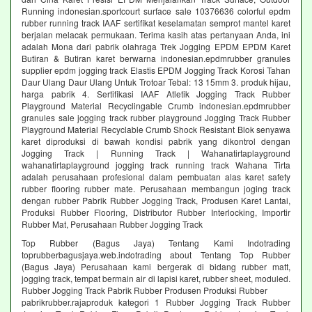
Running indonesian.sportcourt surface sale 10376636 colorful epdm
rubber running track IAAF sertifikat keselamatan semprot mantel karet
berjalan melacak permukaan. Terima kasih atas pertanyaan Anda, ini
adalah Mona dari pabrik olahraga Trek Jogging EPDM EPDM Karet
Butiran & Butiran karet berwarna indonesian.epdmrubber granules
supplier epdm jogging track Elastis EPDM Jogging Track Korosi Tahan
Daur Ulang Daur Ulang Untuk Trotoar Tebal: 13 15mm 3. produk hijau,
harga pabrik 4. Sertifikasi IAAF Atletik Jogging Track Rubber
Playground Material Recyclingable Crumb indonesian.epdmrubber
granules sale jogging track rubber playground Jogging Track Rubber
Playground Material Recyclable Crumb Shock Resistant Blok senyawa
karet diproduksi di bawah kondisi pabrik yang dikontrol dengan
Jogging Track | Running Track | Wahanatirtaplayground
wahanatirtaplayground jogging track running track Wahana Tirta
adalah perusahaan profesional dalam pembuatan alas karet safety
rubber flooring rubber mate. Perusahaan membangun joging track
dengan rubber Pabrik Rubber Jogging Track, Produsen Karet Lantai,
Produksi Rubber Flooring, Distributor Rubber Interlocking, Importir
Rubber Mat, Perusahaan Rubber Jogging Track
Top Rubber (Bagus Jaya) Tentang Kami Indotrading
toprubberbagusjaya.web.indotrading about Tentang Top Rubber
(Bagus Jaya) Perusahaan kami bergerak di bidang rubber matt,
jogging track, tempat bermain air di lapisi karet, rubber sheet, moduled.
Rubber Jogging Track Pabrik Rubber Produsen Produksi Rubber
pabrikrubber.rajaproduk kategori 1 Rubber Jogging Track Rubber