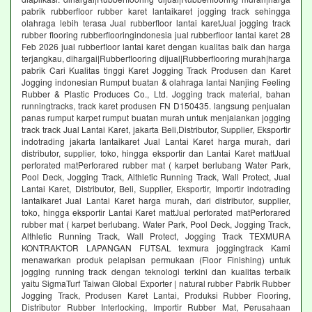
pabrik rubberfloor rubber karet lantaikaret jogging track sehingga
olahraga lebih terasa Jual rubberfloor lantai karetJual jogging track
rubber flooring rubberflooringindonesia jual rubberfloor lantai karet 28
Feb 2026 jual rubberfloor lantai karet dengan kualitas baik dan harga
terjangkau, dihargai|Rubberflooring dijual|Rubberflooring murah|harga
pabrik Cari Kualitas tinggi Karet Jogging Track Produsen dan Karet
Jogging indonesian Rumput buatan & olahraga lantai Nanjing Feeling
Rubber & Plastic Produces Co., Ltd. Jogging track material, bahan
runningtracks, track karet produsen FN D150435. langsung penjualan
panas rumput karpet rumput buatan murah untuk menjalankan jogging
track track Jual Lantai Karet, jakarta Beli,Distributor, Supplier, Eksportir
indotrading jakarta lantaikaret Jual Lantai Karet harga murah, dari
distributor, supplier, toko, hingga eksportir dan Lantai Karet mattJual
perforated matPerforared rubber mat ( karpet berlubang Water Park,
Pool Deck, Jogging Track, Althletic Running Track, Wall Protect, Jual
Lantai Karet, Distributor, Beli, Supplier, Eksportir, Importir indotrading
lantaikaret Jual Lantai Karet harga murah, dari distributor, supplier,
toko, hingga eksportir Lantai Karet mattJual perforated matPerforared
rubber mat ( karpet berlubang. Water Park, Pool Deck, Jogging Track,
Althletic Running Track, Wall Protect, Jogging Track TEXMURA
KONTRAKTOR LAPANGAN FUTSAL texmura joggingtrack Kami
menawarkan produk pelapisan permukaan (Floor Finishing) untuk
jogging running track dengan teknologi terkini dan kualitas terbaik
yaitu SigmaTurf Taiwan Global Exporter | natural rubber Pabrik Rubber
Jogging Track, Produsen Karet Lantai, Produksi Rubber Flooring,
Distributor Rubber Interlocking, Importir Rubber Mat, Perusahaan