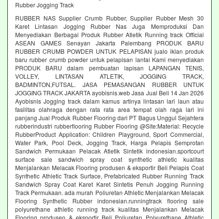
Rubber Jogging Track
RUBBER NAS Supplier Crumb Rubber, Supplier Rubber Mesh 30
Karet Lintasan Jogging Rubber Nas Juga Memproduksi Dan
Menyediakan Berbagai Produk Rubber Atletik Running track Official
ASEAN GAMES Senayan Jakarta Palembang PRODUK BARU
RUBBER CRUMB POWDER UNTUK PELAPISAN jualo iklan produk
baru rubber crumb powder untuk pelapisan lantai Kami menyediakan
PRODUK BARU dalam pembuatan lapisan LAPANGAN TENIS,
VOLLEY, LINTASAN ATLETIK, JOGGING TRACK,
BADMINTON,FUTSAL. JASA PEMASANGAN RUBBER UNTUK
JOGGING TRACK JAKARTA ayobisnis.web Jasa Jual Beli 14 Jan 2026
Ayobisnis Jogging track dalam kamus artinya lintasan lari laun atau
fasilitas olahraga dengan rata rata area tempat olah raga lari ini
panjang Jual Produk Rubber Flooring dari PT Bagus Unggul Sejahtera
rubberindustri rubberflooring Rubber Flooring @Site:Material: Recycle
RubberProduct Application: Children Playground, Sport Commercial,
Water Park, Pool Deck, Jogging Track, Harga Pelapis Semprotan
Sandwich Permukaan Pelacak Atletik Sintetik indonesian.sportcourt
surface sale sandwich spray coat synthetic athletic kualitas
Menjalankan Melacak Flooring produsen & eksportir Beli Pelapis Coat
Synthetic Athletic Track Surface, Prefabricated Rubber Running Track
Sandwich Spray Coat Karet Karet Sintetis Penuh Jogging Running
Track Permukaan. ada murah Poliuretan Athletic Menjalankan Melacak
Flooring Synthetic Rubber indonesian.runningtrack flooring sale
polyurethane athletic running track kualitas Menjalankan Melacak
Flooring produsen & eksportir Beli Poliuretan Polyurethane Athletic