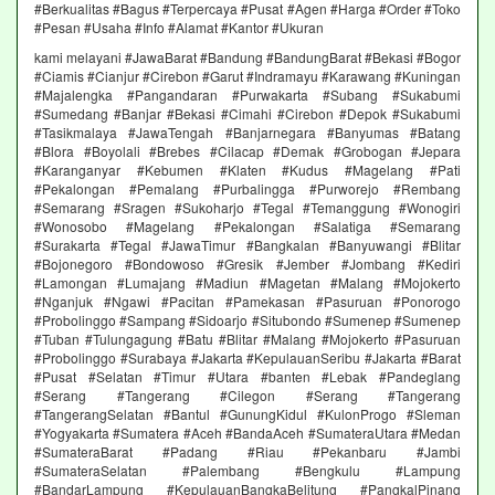
#Berkualitas #Bagus #Terpercaya #Pusat #Agen #Harga #Order #Toko
#Pesan #Usaha #Info #Alamat #Kantor #Ukuran
kami melayani #JawaBarat #Bandung #BandungBarat #Bekasi #Bogor
#Ciamis #Cianjur #Cirebon #Garut #Indramayu #Karawang #Kuningan
#Majalengka #Pangandaran #Purwakarta #Subang #Sukabumi
#Sumedang #Banjar #Bekasi #Cimahi #Cirebon #Depok #Sukabumi
#Tasikmalaya #JawaTengah #Banjarnegara #Banyumas #Batang
#Blora #Boyolali #Brebes #Cilacap #Demak #Grobogan #Jepara
#Karanganyar #Kebumen #Klaten #Kudus #Magelang #Pati
#Pekalongan #Pemalang #Purbalingga #Purworejo #Rembang
#Semarang #Sragen #Sukoharjo #Tegal #Temanggung #Wonogiri
#Wonosobo #Magelang #Pekalongan #Salatiga #Semarang
#Surakarta #Tegal #JawaTimur #Bangkalan #Banyuwangi #Blitar
#Bojonegoro #Bondowoso #Gresik #Jember #Jombang #Kediri
#Lamongan #Lumajang #Madiun #Magetan #Malang #Mojokerto
#Nganjuk #Ngawi #Pacitan #Pamekasan #Pasuruan #Ponorogo
#Probolinggo #Sampang #Sidoarjo #Situbondo #Sumenep #Sumenep
#Tuban #Tulungagung #Batu #Blitar #Malang #Mojokerto #Pasuruan
#Probolinggo #Surabaya #Jakarta #KepulauanSeribu #Jakarta #Barat
#Pusat #Selatan #Timur #Utara #banten #Lebak #Pandeglang
#Serang #Tangerang #Cilegon #Serang #Tangerang
#TangerangSelatan #Bantul #GunungKidul #KulonProgo #Sleman
#Yogyakarta #Sumatera #Aceh #BandaAceh #SumateraUtara #Medan
#SumateraBarat #Padang #Riau #Pekanbaru #Jambi
#SumateraSelatan #Palembang #Bengkulu #Lampung
#BandarLampung #KepulauanBangkaBelitung #PangkalPinang