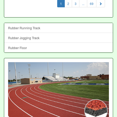
(current)
1
2
3
...
69
Rubber Running Track
Rubber Jogging Track
Rubber Floor