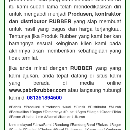
itu kami sudah lama telah mendedikasikan diri
untuk mengabdi menjadi
Produsen, kontraktor
yang siap membuat
dan distributor RUBBER
untuk hasil yang bagus dan harga terjangkau.
Tentunya jika Produk Rubber yang kami berikan
barangnya sesuai keinginan klien kami pada
akhirmya akan memberikan kebahagiaan yang
tidak ternilai.
jika anda minat dengan
yang yang
RUBBER
kami ajukan, anda tepat datang di situs kami
yang berada di media online
atau langsung hubungi
www.pabrikrubber.com
kami di
081351894500
#Pabrik #Produksi #Produsen #Jual #Grosir #Distributor #Murah
#Berkualitas #Bagus #Terpercaya #Pusat #Agen #Harga #Order #Toko
#Pesan #Usaha #Info #Alamat #Kantor #Ukuran
kami melayani #JawaBarat #Bandung #BandungBarat #Bekasi #Bogor
#Ciamis #Cianjur #Cirebon #Garut #Indramayu #Karawang #Kuningan