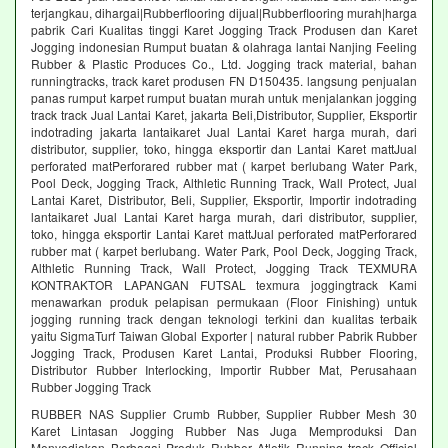
terjangkau, dihargai|Rubberflooring dijual|Rubberflooring murah|harga
pabrik Cari Kualitas tinggi Karet Jogging Track Produsen dan Karet
Jogging indonesian Rumput buatan & olahraga lantai Nanjing Feeling
Rubber & Plastic Produces Co., Ltd. Jogging track material, bahan
runningtracks, track karet produsen FN D150435. langsung penjualan
panas rumput karpet rumput buatan murah untuk menjalankan jogging
track track Jual Lantai Karet, jakarta Beli,Distributor, Supplier, Eksportir
indotrading jakarta lantaikaret Jual Lantai Karet harga murah, dari
distributor, supplier, toko, hingga eksportir dan Lantai Karet mattJual
perforated matPerforared rubber mat ( karpet berlubang Water Park,
Pool Deck, Jogging Track, Althletic Running Track, Wall Protect, Jual
Lantai Karet, Distributor, Beli, Supplier, Eksportir, Importir indotrading
lantaikaret Jual Lantai Karet harga murah, dari distributor, supplier,
toko, hingga eksportir Lantai Karet mattJual perforated matPerforared
rubber mat ( karpet berlubang. Water Park, Pool Deck, Jogging Track,
Althletic Running Track, Wall Protect, Jogging Track TEXMURA
KONTRAKTOR LAPANGAN FUTSAL texmura joggingtrack Kami
menawarkan produk pelapisan permukaan (Floor Finishing) untuk
jogging running track dengan teknologi terkini dan kualitas terbaik
yaitu SigmaTurf Taiwan Global Exporter | natural rubber Pabrik Rubber
Jogging Track, Produsen Karet Lantai, Produksi Rubber Flooring,
Distributor Rubber Interlocking, Importir Rubber Mat, Perusahaan
Rubber Jogging Track
RUBBER NAS Supplier Crumb Rubber, Supplier Rubber Mesh 30
Karet Lintasan Jogging Rubber Nas Juga Memproduksi Dan
Menyediakan Berbagai Produk Rubber Atletik Running track Official