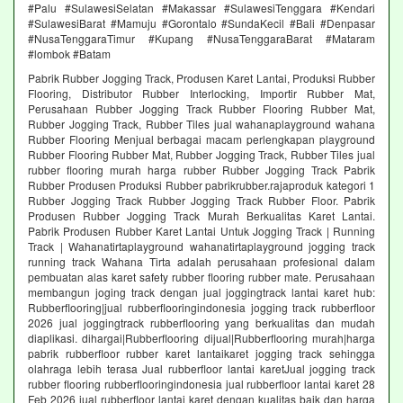
#Palu #SulawesiSelatan #Makassar #SulawesiTenggara #Kendari
#SulawesiBarat #Mamuju #Gorontalo #SundaKecil #Bali #Denpasar
#NusaTenggaraTimur #Kupang #NusaTenggaraBarat #Mataram
#lombok #Batam
Pabrik Rubber Jogging Track, Produsen Karet Lantai, Produksi Rubber
Flooring, Distributor Rubber Interlocking, Importir Rubber Mat,
Perusahaan Rubber Jogging Track Rubber Flooring Rubber Mat,
Rubber Jogging Track, Rubber Tiles jual wahanaplayground wahana
Rubber Flooring Menjual berbagai macam perlengkapan playground
Rubber Flooring Rubber Mat, Rubber Jogging Track, Rubber Tiles jual
rubber flooring murah harga rubber Rubber Jogging Track Pabrik
Rubber Produsen Produksi Rubber pabrikrubber.rajaproduk kategori 1
Rubber Jogging Track Rubber Jogging Track Rubber Floor. Pabrik
Produsen Rubber Jogging Track Murah Berkualitas Karet Lantai.
Pabrik Produsen Rubber Karet Lantai Untuk Jogging Track | Running
Track | Wahanatirtaplayground wahanatirtaplayground jogging track
running track Wahana Tirta adalah perusahaan profesional dalam
pembuatan alas karet safety rubber flooring rubber mate. Perusahaan
membangun joging track dengan jual joggingtrack lantai karet hub:
Rubberflooring|jual rubberflooringindonesia jogging track rubberfloor
2026 jual joggingtrack rubberflooring yang berkualitas dan mudah
diaplikasi. dihargai|Rubberflooring dijual|Rubberflooring murah|harga
pabrik rubberfloor rubber karet lantaikaret jogging track sehingga
olahraga lebih terasa Jual rubberfloor lantai karetJual jogging track
rubber flooring rubberflooringindonesia jual rubberfloor lantai karet 28
Feb 2026 jual rubberfloor lantai karet dengan kualitas baik dan harga