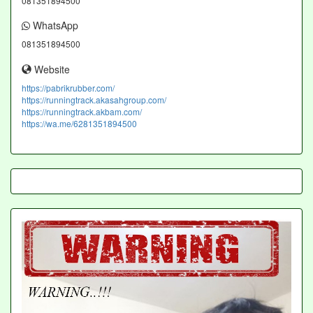
081351894500
WhatsApp
081351894500
Website
https://pabrikrubber.com/
https://runningtrack.akasahgroup.com/
https://runningtrack.akbam.com/
https://wa.me/6281351894500