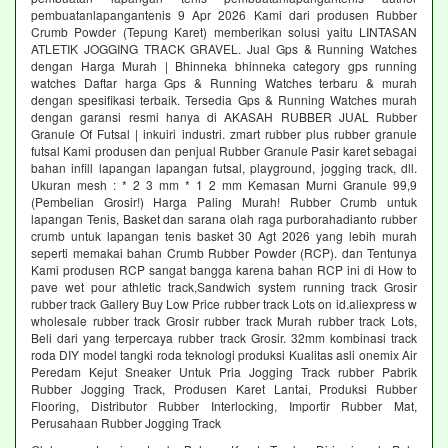
pembuatanlapangantenis 9 Apr 2026 Kami dari produsen Rubber
Crumb Powder (Tepung Karet) memberikan solusi yaitu LINTASAN
ATLETIK JOGGING TRACK GRAVEL. Jual Gps & Running Watches
dengan Harga Murah | Bhinneka bhinneka category gps running
watches Daftar harga Gps & Running Watches terbaru & murah
dengan spesifikasi terbaik. Tersedia Gps & Running Watches murah
dengan garansi resmi hanya di AKASAH RUBBER JUAL Rubber
Granule Of Futsal | inkuiri industri. zmart rubber plus rubber granule
futsal Kami produsen dan penjual Rubber Granule Pasir karet sebagai
bahan infill lapangan lapangan futsal, playground, jogging track, dll.
Ukuran mesh : * 2 3 mm * 1 2 mm Kemasan Murni Granule 99,9
(Pembelian Grosir!) Harga Paling Murah! Rubber Crumb untuk
lapangan Tenis, Basket dan sarana olah raga purborahadianto rubber
crumb untuk lapangan tenis basket 30 Agt 2026 yang lebih murah
seperti memakai bahan Crumb Rubber Powder (RCP). dan Tentunya
Kami produsen RCP sangat bangga karena bahan RCP ini di How to
pave wet pour athletic track,Sandwich system running track Grosir
rubber track Gallery Buy Low Price rubber track Lots on id.aliexpress w
wholesale rubber track Grosir rubber track Murah rubber track Lots,
Beli dari yang terpercaya rubber track Grosir. 32mm kombinasi track
roda DIY model tangki roda teknologi produksi Kualitas asli onemix Air
Peredam Kejut Sneaker Untuk Pria Jogging Track rubber Pabrik
Rubber Jogging Track, Produsen Karet Lantai, Produksi Rubber
Flooring, Distributor Rubber Interlocking, Importir Rubber Mat,
Perusahaan Rubber Jogging Track