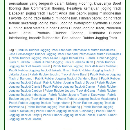
perusahaan yang bergerak dalam bidang Flooring, khususnya Sport
flooring dan Commercial flooring. Pesatnya kemajuan joging track
Dapatkan joging track Favorit Anda dari pabrik joging m.indonesian
Favorite joging track lantai di m.indonesian. Pilihlah pabrik joging track
terbaik sekarang! joging track. Jogging Waterproof Synthetic Rubber
Running Track Material rubber Pabrik Rubber Jogging Track, Produsen
Karet Lantai, Produksi Rubber Flooring, Distributor Rubber
Interlocking, Importir Rubber Mat, Perusahaan Rubber Jogging Track
Tag :
Produksi Rubber Jogging Track Standard Internasional Murah Berkualitas
|
Jasa Pemasangan Rubber Jogging Track Standard Internasional Murah Berkualitas
|
Pabrik Rubber Jogging Track Murah Bagus Berkualitas
|
Pabrik Rubber Jogging
Track di Jakarta
|
Pabrik Rubber Jogging Track di Jakarta Barat
|
Pabrik Rubber
Jogging Track di Jakarta Pusat
|
Pabrik Rubber Jogging Track di Jakarta Selatan
|
Pabrik Rubber Jogging Track di Jakarta Timur
|
Pabrik Rubber Jogging Track di
Jakarta Utara
|
Pabrik Rubber Jogging Track di Jawa Barat
|
Pabrik Rubber Jogging
Track di Bandung
|
Pabrik Rubber Jogging Track di Bandung Barat
|
Pabrik Rubber
Jogging Track di Bekasi
|
Pabrik Rubber Jogging Track di Bogor
|
Pabrik Rubber
Jogging Track di Ciamis
|
Pabrik Rubber Jogging Track di Cianjur
|
Pabrik Rubber
Jogging Track di Cirebon
|
Pabrik Rubber Jogging Track di Garut
|
Pabrik Rubber
Jogging Track di Indramayu
|
Pabrik Rubber Jogging Track di Karawang
|
Pabrik
Rubber Jogging Track di Kuningan
|
Pabrik Rubber Jogging Track di Majalengka
|
Pabrik Rubber Jogging Track di Pangandaran
|
Pabrik Rubber Jogging Track di
Purwakarta
|
Pabrik Rubber Jogging Track di Subang
|
Pabrik Rubber Jogging
Track di Sukabumi
|
Pabrik Rubber Jogging Track di Sumedang
|
Pabrik Rubber
Jogging Track di Banjar
|
Pabrik Rubber Jogging Track di Bekasi
|
Pabrik Rubber
Jogging Track di Cimahi
|