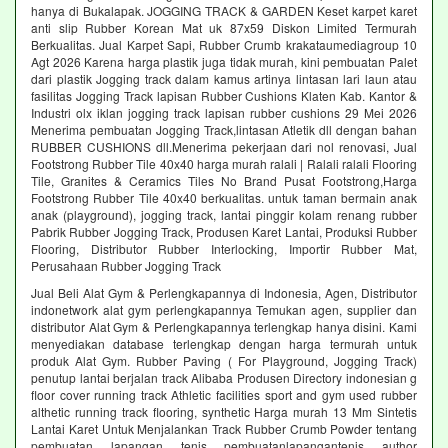
hanya di Bukalapak. JOGGING TRACK & GARDEN Keset karpet karet
anti slip Rubber Korean Mat uk 87x59 Diskon Limited Termurah
Berkualitas. Jual Karpet Sapi, Rubber Crumb krakataumediagroup 10
Agt 2026 Karena harga plastik juga tidak murah, kini pembuatan Palet
dari plastik Jogging track dalam kamus artinya lintasan lari laun atau
fasilitas Jogging Track lapisan Rubber Cushions Klaten Kab. Kantor &
Industri olx iklan jogging track lapisan rubber cushions 29 Mei 2026
Menerima pembuatan Jogging Track,lintasan Atletik dll dengan bahan
RUBBER CUSHIONS dll.Menerima pekerjaan dari nol renovasi, Jual
Footstrong Rubber Tile 40x40 harga murah ralali | Ralali ralali Flooring
Tile, Granites & Ceramics Tiles No Brand Pusat Footstrong,Harga
Footstrong Rubber Tile 40x40 berkualitas. untuk taman bermain anak
anak (playground), jogging track, lantai pinggir kolam renang rubber
Pabrik Rubber Jogging Track, Produsen Karet Lantai, Produksi Rubber
Flooring, Distributor Rubber Interlocking, Importir Rubber Mat,
Perusahaan Rubber Jogging Track
Jual Beli Alat Gym & Perlengkapannya di Indonesia, Agen, Distributor
indonetwork alat gym perlengkapannya Temukan agen, supplier dan
distributor Alat Gym & Perlengkapannya terlengkap hanya disini. Kami
menyediakan database terlengkap dengan harga termurah untuk
produk Alat Gym. Rubber Paving ( For Playground, Jogging Track)
penutup lantai berjalan track Alibaba Produsen Directory indonesian g
floor cover running track Athletic facilities sport and gym used rubber
althetic running track flooring, synthetic Harga murah 13 Mm Sintetis
Lantai Karet Untuk Menjalankan Track Rubber Crumb Powder tentang
pembuatan lapangan tenis pembuatanlapangantenis author