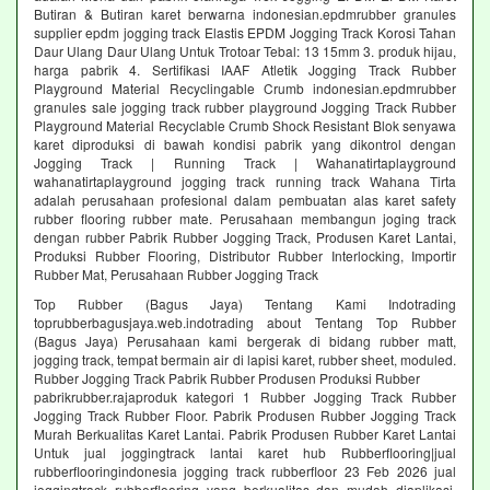
Butiran & Butiran karet berwarna indonesian.epdmrubber granules
supplier epdm jogging track Elastis EPDM Jogging Track Korosi Tahan
Daur Ulang Daur Ulang Untuk Trotoar Tebal: 13 15mm 3. produk hijau,
harga pabrik 4. Sertifikasi IAAF Atletik Jogging Track Rubber
Playground Material Recyclingable Crumb indonesian.epdmrubber
granules sale jogging track rubber playground Jogging Track Rubber
Playground Material Recyclable Crumb Shock Resistant Blok senyawa
karet diproduksi di bawah kondisi pabrik yang dikontrol dengan
Jogging Track | Running Track | Wahanatirtaplayground
wahanatirtaplayground jogging track running track Wahana Tirta
adalah perusahaan profesional dalam pembuatan alas karet safety
rubber flooring rubber mate. Perusahaan membangun joging track
dengan rubber Pabrik Rubber Jogging Track, Produsen Karet Lantai,
Produksi Rubber Flooring, Distributor Rubber Interlocking, Importir
Rubber Mat, Perusahaan Rubber Jogging Track
Top Rubber (Bagus Jaya) Tentang Kami Indotrading
toprubberbagusjaya.web.indotrading about Tentang Top Rubber
(Bagus Jaya) Perusahaan kami bergerak di bidang rubber matt,
jogging track, tempat bermain air di lapisi karet, rubber sheet, moduled.
Rubber Jogging Track Pabrik Rubber Produsen Produksi Rubber
pabrikrubber.rajaproduk kategori 1 Rubber Jogging Track Rubber
Jogging Track Rubber Floor. Pabrik Produsen Rubber Jogging Track
Murah Berkualitas Karet Lantai. Pabrik Produsen Rubber Karet Lantai
Untuk jual joggingtrack lantai karet hub Rubberflooring|jual
rubberflooringindonesia jogging track rubberfloor 23 Feb 2026 jual
joggingtrack rubberflooring yang berkualitas dan mudah diaplikasi.