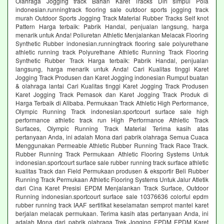
Olahraga Jogging track Bahan Karet Tracks Diri simpul Pola
indonesian.runningtrack flooring sale outdoor sports jogging track
murah Outdoor Sports Jogging Track Material Rubber Tracks Self knot
Pattern Harga terbaik: Pabrik Handal, penjualan langsung, harga
menarik untuk Anda! Poliuretan Athletic Menjalankan Melacak Flooring
Synthetic Rubber indonesian.runningtrack flooring sale polyurethane
athletic running track Polyurethane Athletic Running Track Flooring
Synthetic Rubber Track Harga terbaik: Pabrik Handal, penjualan
langsung, harga menarik untuk Anda! Cari Kualitas tinggi Karet
Jogging Track Produsen dan Karet Jogging indonesian Rumput buatan
& olahraga lantai Cari Kualitas tinggi Karet Jogging Track Produsen
Karet Jogging Track Pemasok dan Karet Jogging Track Produk di
Harga Terbaik di Alibaba. Permukaan Track Athletic High Performance,
Olympic Running Track indonesian.sportcourt surface sale high
performance athletic track run High Performance Athletic Track
Surfaces, Olympic Running Track Material Terima kasih atas
pertanyaan Anda, ini adalah Mona dari pabrik olahraga Semua Cuaca
Menggunakan Permeable Athletic Rubber Running Track Race Track.
Rubber Running Track Permukaan Athletic Flooring Systems Untuk
indonesian.sportcourt surface sale rubber running track surface athletic
kualitas Track dan Field Permukaan produsen & eksportir Beli Rubber
Running Track Permukaan Athletic Flooring Systems Untuk Jalur Atletik
dari Cina Karet Presisi EPDM Menjalankan Track Surface, Outdoor
Running indonesian.sportcourt surface sale 10376636 colorful epdm
rubber running track IAAF sertifikat keselamatan semprot mantel karet
berjalan melacak permukaan. Terima kasih atas pertanyaan Anda, ini
adalah Mona dari pabrik olahraga Trek Jogging EPDM EPDM Karet