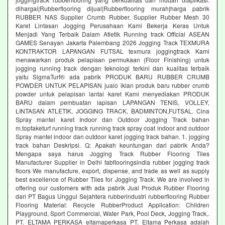
dihargai|Rubberflooring dijual|Rubberflooring murah|harga pabrik
RUBBER NAS Supplier Crumb Rubber, Supplier Rubber Mesh 30
Karet Lintasan Jogging Perusahaan Kami Bekerja Keras Untuk
Menjadi Yang Terbaik Dalam Atletik Running track Official ASEAN
GAMES Senayan Jakarta Palembang 2026 Jogging Track TEXMURA
KONTRAKTOR LAPANGAN FUTSAL texmura joggingtrack Kami
menawarkan produk pelapisan permukaan (Floor Finishing) untuk
jogging running track dengan teknologi terkini dan kualitas terbaik
yaitu SigmaTurf® ada pabrik PRODUK BARU RUBBER CRUMB
POWDER UNTUK PELAPISAN jualo iklan produk baru rubber crumb
powder untuk pelapisan lantai karet Kami menyediakan PRODUK
BARU dalam pembuatan lapisan LAPANGAN TENIS, VOLLEY,
LINTASAN ATLETIK, JOGGING TRACK, BADMINTON,FUTSAL. Cina
Spray mantel karet Indoor dan Outdoor Jogging Track bahan
m.topfaketurf running track running track spray coat indoor and outdoor
Spray mantel indoor dan outdoor karet jogging track bahan. 1. jogging
track bahan Deskripsi. Q: Apakah keuntungan dari pabrik Anda?
Mengapa saya harus Jogging Track Rubber Flooring Tiles
Manufacturer Supplier in Delhi fabflooringsindia rubber jogging track
floors We manufacture, export, dispense, and trade as well as supply
best excellence of Rubber Tiles for Jogging Track. We are involved in
offering our customers with ada pabrik Jual Produk Rubber Flooring
dari PT Bagus Unggul Sejahtera rubberindustri rubberflooring Rubber
Flooring Material: Recycle RubberProduct Application: Children
Playground, Sport Commercial, Water Park, Pool Deck, Jogging Track,.
PT. ELTAMA PERKASA eltamaperkasa PT. Eltama Perkasa adalah