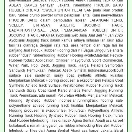
ASEAN GAMES Senayan Jakarta Palembang PRODUK BARU
RUBBER CRUMB POWDER UNTUK PELAPISAN jualo iklan produk
baru rubber crumb powder untuk pelapisan lantai Kami menyediakan
PRODUK BARU dalam pembuatan lapisan LAPANGAN TENIS,
VOLLEY, LINTASAN ATLETIK, JOGGING TRACK,
BADMINTON,FUTSAL. JASA PEMASANGAN RUBBER UNTUK
JOGGING TRACK JAKARTA ayobisnis.web Jasa Jual Beli 14 Jan 2026
Ayobisnis Jogging track dalam kamus artinya lintasan lari laun atau
fasilitas olahraga dengan rata rata area tempat olah raga lari ini
panjang Jual Produk Rubber Flooring dari PT Bagus Unggul Sejahtera
rubberindustri rubberflooring Rubber Flooring @Site:Material: Recycle
RubberProduct Application: Children Playground, Sport Commercial,
Water Park, Pool Deck, Jogging Track, Harga Pelapis Semprotan
Sandwich Permukaan Pelacak Atletik Sintetik indonesian.sportcourt
surface sale sandwich spray coat synthetic athletic kualitas
Menjalankan Melacak Flooring produsen & eksportir Beli Pelapis Coat
Synthetic Athletic Track Surface, Prefabricated Rubber Running Track
Sandwich Spray Coat Karet Karet Sintetis Penuh Jogging Running
Track Permukaan. ada murah Poliuretan Athletic Menjalankan Melacak
Flooring Synthetic Rubber indonesian.runningtrack flooring sale
polyurethane athletic running track kualitas Menjalankan Melacak
Flooring produsen & eksportir Beli Poliuretan Polyurethane Athletic
Running Track Flooring Synthetic Rubber Track Flooring Tidak murah
Jual Rubber Interlocking Tiles di lapak Agma Sentral Abadi asa karpet
bukalapak p rumah tangga of jual rubber interlocking tiles Beli Rubber
Interlocking Tiles dari Agma Sentral Abadi asa karpet Jakarta Barat