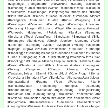
#Majalengka #Pangandaran #Purwakarta #Subang #Sukabumi
#Sumedang #Banjar #Bekasi #Cimahi #Cirebon #Depok #Sukabumi
#Tasikmalaya #JawaTengah #Banjarnegara #Banyumas #Batang
#Blora #Boyolali #Brebes #Cilacap #Demak #Grobogan #Jepara
#Karanganyar #Kebumen #Klaten #Kudus #Magelang #Pati
#Pekalongan #Pemalang #Purbalingga #Purworejo #Rembang
#Semarang #Sragen #Sukoharjo #Tegal #Temanggung #Wonogiri
#Wonosobo #Magelang #Pekalongan #Salatiga #Semarang
#Surakarta #Tegal #JawaTimur #Bangkalan #Banyuwangi #Blitar
#Bojonegoro #Bondowoso #Gresik #Jember #Jombang #Kediri
#Lamongan #Lumajang #Madiun #Magetan #Malang #Mojokerto
#Nganjuk #Ngawi #Pacitan #Pamekasan #Pasuruan #Ponorogo
#Probolinggo #Sampang #Sidoarjo #Situbondo #Sumenep #Sumenep
#Tuban #Tulungagung #Batu #Blitar #Malang #Mojokerto #Pasuruan
#Probolinggo #Surabaya #Jakarta #KepulauanSeribu #Jakarta #Barat
#Pusat #Selatan #Timur #Utara #banten #Lebak #Pandeglang
#Serang #Tangerang #Cilegon #Serang #Tangerang
#TangerangSelatan #Bantul #GunungKidul #KulonProgo #Sleman
#Yogyakarta #Sumatera #Aceh #BandaAceh #SumateraUtara #Medan
#SumateraBarat #Padang #Riau #Pekanbaru #Jambi
#SumateraSelatan #Palembang #Bengkulu #Lampung
#BandarLampung #KepulauanBangkaBelitung #PangkalPinang
#KepulauanRiau #TanjungPinang #Kalimatan #KalimantanBarat
#Pontianak #KalimantanTengah #PalangkaRaya #KalimantanSelatan
#Banjarmasin #KalimantanTimur #Samarinda #KalimantanUtara
#TanjungSelor #Sulawesi #SulawesiUtara #Manado #SulawesiTengah