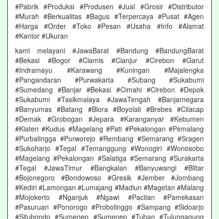
#Pabrik #Produksi #Produsen #Jual #Grosir #Distributor
#Murah #Berkualitas #Bagus #Terpercaya #Pusat #Agen
#Harga #Order #Toko #Pesan #Usaha #Info #Alamat
#Kantor #Ukuran
kami melayani #JawaBarat #Bandung #BandungBarat
#Bekasi #Bogor #Ciamis #Cianjur #Cirebon #Garut
#Indramayu #Karawang #Kuningan #Majalengka
#Pangandaran #Purwakarta #Subang #Sukabumi
#Sumedang #Banjar #Bekasi #Cimahi #Cirebon #Depok
#Sukabumi #Tasikmalaya #JawaTengah #Banjarnegara
#Banyumas #Batang #Blora #Boyolali #Brebes #Cilacap
#Demak #Grobogan #Jepara #Karanganyar #Kebumen
#Klaten #Kudus #Magelang #Pati #Pekalongan #Pemalang
#Purbalingga #Purworejo #Rembang #Semarang #Sragen
#Sukoharjo #Tegal #Temanggung #Wonogiri #Wonosobo
#Magelang #Pekalongan #Salatiga #Semarang #Surakarta
#Tegal #JawaTimur #Bangkalan #Banyuwangi #Blitar
#Bojonegoro #Bondowoso #Gresik #Jember #Jombang
#Kediri #Lamongan #Lumajang #Madiun #Magetan #Malang
#Mojokerto #Nganjuk #Ngawi #Pacitan #Pamekasan
#Pasuruan #Ponorogo #Probolinggo #Sampang #Sidoarjo
#Situbondo #Sumenep #Sumenep #Tuban #Tulungagung