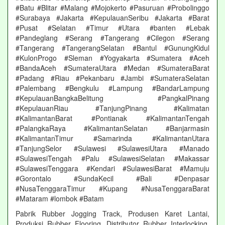
#Batu #Blitar #Malang #Mojokerto #Pasuruan #Probolinggo
#Surabaya #Jakarta #KepulauanSeribu #Jakarta #Barat
#Pusat #Selatan #Timur #Utara #banten #Lebak
#Pandeglang #Serang #Tangerang #Cilegon #Serang
#Tangerang #TangerangSelatan #Bantul #GunungKidul
#KulonProgo #Sleman #Yogyakarta #Sumatera #Aceh
#BandaAceh #SumateraUtara #Medan #SumateraBarat
#Padang #Riau #Pekanbaru #Jambi #SumateraSelatan
#Palembang #Bengkulu #Lampung #BandarLampung
#KepulauanBangkaBelitung #PangkalPinang
#KepulauanRiau #TanjungPinang #Kalimatan
#KalimantanBarat #Pontianak #KalimantanTengah
#PalangkaRaya #KalimantanSelatan #Banjarmasin
#KalimantanTimur #Samarinda #KalimantanUtara
#TanjungSelor #Sulawesi #SulawesiUtara #Manado
#SulawesiTengah #Palu #SulawesiSelatan #Makassar
#SulawesiTenggara #Kendari #SulawesiBarat #Mamuju
#Gorontalo #SundaKecil #Bali #Denpasar
#NusaTenggaraTimur #Kupang #NusaTenggaraBarat
#Mataram #lombok #Batam
Pabrik Rubber Jogging Track, Produsen Karet Lantai,
Produksi Rubber Flooring, Distributor Rubber Interlocking,