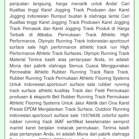
penjualan langsung, harga menarik untuk Anda! Cari
Kualitas tinggi Karet Jogging Track Produsen dan Karet
Jogging indonesian Rumput buatan & olahraga lantai Cari
Kualitas tinggi Karet Jogging Track Produsen Karet Jogging
Track Pemasok dan Karet Jogging Track Produk di Harga
Terbaik di Alibaba. Permukaan Track Athletic High
Performance, Olympic Running Track indonesian.sportcourt
surface sale high performance athletic track run High
Performance Athletic Track Surfaces, Olympic Running Track
Material Terima kasih atas pertanyaan Anda, ini adalah
Mona dari pabrik olahraga Semua Cuaca Menggunakan
Permeable Athletic Rubber Running Track Race Track.
Rubber Running Track Permukaan Athletic Flooring Systems
Untuk indonesian.sportcourt surface sale rubber running
track surface athletic kualitas Track dan Field Permukaan
produsen & eksportir Beli Rubber Running Track Permukaan
Athletic Flooring Systems Untuk Jalur Atletik dari Cina Karet
Presisi EPDM Menjalankan Track Surface, Outdoor Running
indonesian.sportcourt surface sale 10376636 colorful epdm
rubber running track IAAF sertifikat keselamatan semprot
mantel karet berjalan melacak permukaan. Terima kasih
atas pertanyaan Anda, ini adalah Mona dari pabrik olahraga