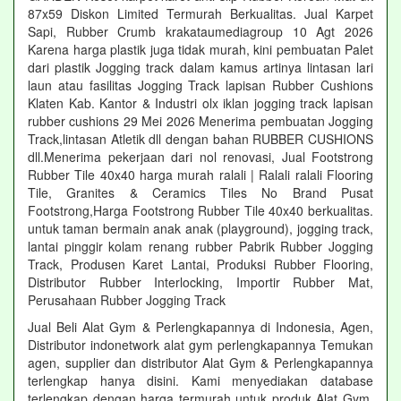
87x59 Diskon Limited Termurah Berkualitas. Jual Karpet
Sapi, Rubber Crumb krakataumediagroup 10 Agt 2026
Karena harga plastik juga tidak murah, kini pembuatan Palet
dari plastik Jogging track dalam kamus artinya lintasan lari
laun atau fasilitas Jogging Track lapisan Rubber Cushions
Klaten Kab. Kantor & Industri olx iklan jogging track lapisan
rubber cushions 29 Mei 2026 Menerima pembuatan Jogging
Track,lintasan Atletik dll dengan bahan RUBBER CUSHIONS
dll.Menerima pekerjaan dari nol renovasi, Jual Footstrong
Rubber Tile 40x40 harga murah ralali | Ralali ralali Flooring
Tile, Granites & Ceramics Tiles No Brand Pusat
Footstrong,Harga Footstrong Rubber Tile 40x40 berkualitas.
untuk taman bermain anak anak (playground), jogging track,
lantai pinggir kolam renang rubber Pabrik Rubber Jogging
Track, Produsen Karet Lantai, Produksi Rubber Flooring,
Distributor Rubber Interlocking, Importir Rubber Mat,
Perusahaan Rubber Jogging Track
Jual Beli Alat Gym & Perlengkapannya di Indonesia, Agen,
Distributor indonetwork alat gym perlengkapannya Temukan
agen, supplier dan distributor Alat Gym & Perlengkapannya
terlengkap hanya disini. Kami menyediakan database
terlengkap dengan harga termurah untuk produk Alat Gym.