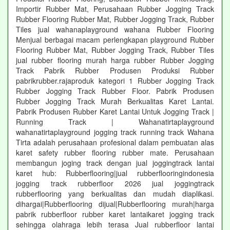
Importir Rubber Mat, Perusahaan Rubber Jogging Track
Rubber Flooring Rubber Mat, Rubber Jogging Track, Rubber
Tiles jual wahanaplayground wahana Rubber Flooring
Menjual berbagai macam perlengkapan playground Rubber
Flooring Rubber Mat, Rubber Jogging Track, Rubber Tiles
jual rubber flooring murah harga rubber Rubber Jogging
Track Pabrik Rubber Produsen Produksi Rubber
pabrikrubber.rajaproduk kategori 1 Rubber Jogging Track
Rubber Jogging Track Rubber Floor. Pabrik Produsen
Rubber Jogging Track Murah Berkualitas Karet Lantai.
Pabrik Produsen Rubber Karet Lantai Untuk Jogging Track |
Running Track | Wahanatirtaplayground
wahanatirtaplayground jogging track running track Wahana
Tirta adalah perusahaan profesional dalam pembuatan alas
karet safety rubber flooring rubber mate. Perusahaan
membangun joging track dengan jual joggingtrack lantai
karet hub: Rubberflooring|jual rubberflooringindonesia
jogging track rubberfloor 2026 jual joggingtrack
rubberflooring yang berkualitas dan mudah diaplikasi.
dihargai|Rubberflooring dijual|Rubberflooring murah|harga
pabrik rubberfloor rubber karet lantaikaret jogging track
sehingga olahraga lebih terasa Jual rubberfloor lantai