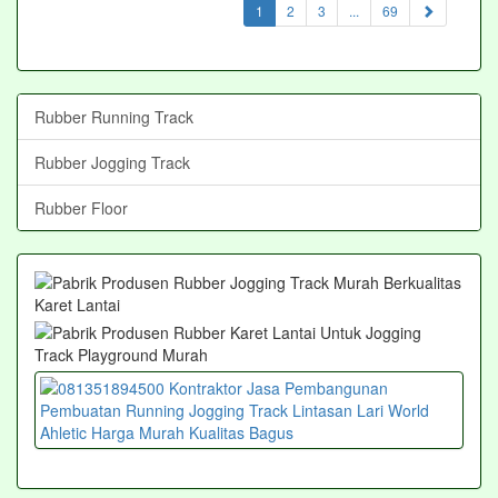
(current)
1
2
3
...
69
Rubber Running Track
Rubber Jogging Track
Rubber Floor