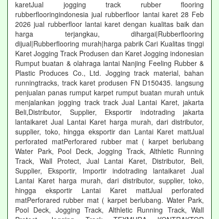
karetJual jogging track rubber flooring
rubberflooringindonesia jual rubberfloor lantai karet 28 Feb
2026 jual rubberfloor lantai karet dengan kualitas baik dan
harga terjangkau, dihargai|Rubberflooring
dijual|Rubberflooring murah|harga pabrik Cari Kualitas tinggi
Karet Jogging Track Produsen dan Karet Jogging indonesian
Rumput buatan & olahraga lantai Nanjing Feeling Rubber &
Plastic Produces Co., Ltd. Jogging track material, bahan
runningtracks, track karet produsen FN D150435. langsung
penjualan panas rumput karpet rumput buatan murah untuk
menjalankan jogging track track Jual Lantai Karet, jakarta
Beli,Distributor, Supplier, Eksportir indotrading jakarta
lantaikaret Jual Lantai Karet harga murah, dari distributor,
supplier, toko, hingga eksportir dan Lantai Karet mattJual
perforated matPerforared rubber mat ( karpet berlubang
Water Park, Pool Deck, Jogging Track, Althletic Running
Track, Wall Protect, Jual Lantai Karet, Distributor, Beli,
Supplier, Eksportir, Importir indotrading lantaikaret Jual
Lantai Karet harga murah, dari distributor, supplier, toko,
hingga eksportir Lantai Karet mattJual perforated
matPerforared rubber mat ( karpet berlubang. Water Park,
Pool Deck, Jogging Track, Althletic Running Track, Wall