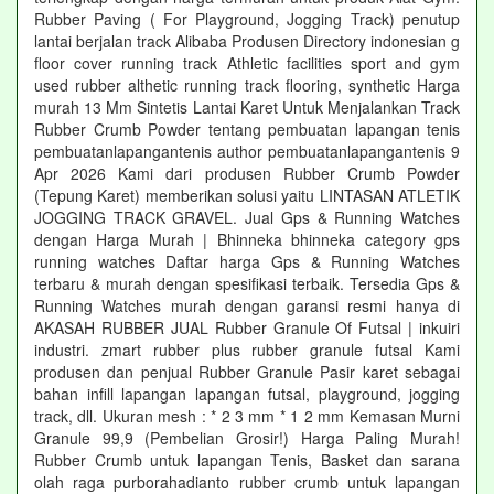
Rubber Paving ( For Playground, Jogging Track) penutup
lantai berjalan track Alibaba Produsen Directory indonesian g
floor cover running track Athletic facilities sport and gym
used rubber althetic running track flooring, synthetic Harga
murah 13 Mm Sintetis Lantai Karet Untuk Menjalankan Track
Rubber Crumb Powder tentang pembuatan lapangan tenis
pembuatanlapangantenis author pembuatanlapangantenis 9
Apr 2026 Kami dari produsen Rubber Crumb Powder
(Tepung Karet) memberikan solusi yaitu LINTASAN ATLETIK
JOGGING TRACK GRAVEL. Jual Gps & Running Watches
dengan Harga Murah | Bhinneka bhinneka category gps
running watches Daftar harga Gps & Running Watches
terbaru & murah dengan spesifikasi terbaik. Tersedia Gps &
Running Watches murah dengan garansi resmi hanya di
AKASAH RUBBER JUAL Rubber Granule Of Futsal | inkuiri
industri. zmart rubber plus rubber granule futsal Kami
produsen dan penjual Rubber Granule Pasir karet sebagai
bahan infill lapangan lapangan futsal, playground, jogging
track, dll. Ukuran mesh : * 2 3 mm * 1 2 mm Kemasan Murni
Granule 99,9 (Pembelian Grosir!) Harga Paling Murah!
Rubber Crumb untuk lapangan Tenis, Basket dan sarana
olah raga purborahadianto rubber crumb untuk lapangan