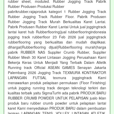
rubber sheet, moduled. Rubber Jogging Track Pabrik
Rubber Produsen Produksi Rubber
pabrikrubber.rajaproduk kategori 1 Rubber Jogging Track
Rubber Jogging Track Rubber Floor. Pabrik Produsen
Rubber Jogging Track Murah Berkualitas Karet Lantai.
Pabrik Produsen Rubber Karet Lantai Untuk jual joggingtrack
lantai karet hub Rubberflooring|jual rubberflooringindonesia
jogging track rubberfloor 23 Feb 2026 jual joggingtrack
rubberflooring yang berkualitas dan mudah diaplikasi.
dihargai|Rubberflooring dijual|Rubberflooring murah|harga
pabrik RUBBER NAS Supplier Crumb Rubber, Supplier
Rubber Mesh 30 Karet Lintasan Jogging Perusahaan Kami
Bekerja Keras Untuk Menjadi Yang Terbaik Dalam Atletik
Running track Official ASEAN GAMES Senayan Jakarta
Palembang 2026 Jogging Track TEXMURA KONTRAKTOR
LAPANGAN FUTSAL texmura joggingtrack Kami
menawarkan produk pelapisan permukaan (Floor Finishing)
untuk jogging running track dengan teknologi terkini dan
kualitas terbaik yaitu SigmaTurf® ada pabrik PRODUK BARU
RUBBER CRUMB POWDER UNTUK PELAPISAN jualo iklan
produk baru rubber crumb powder untuk pelapisan lantai
karet Kami menyediakan PRODUK BARU dalam pembuatan
lapisan LAPANGAN TENIS, VOLLEY, LINTASAN ATLETIK,