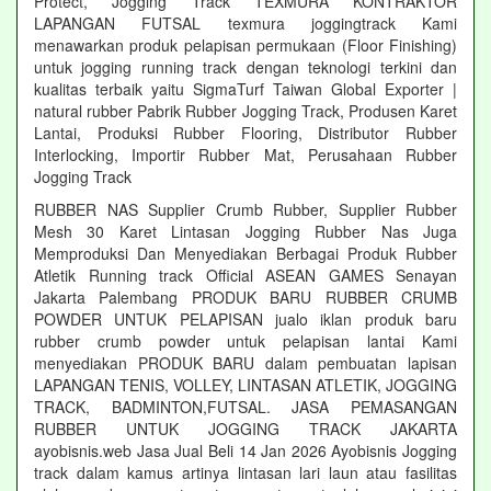
Protect, Jogging Track TEXMURA KONTRAKTOR
LAPANGAN FUTSAL texmura joggingtrack Kami
menawarkan produk pelapisan permukaan (Floor Finishing)
untuk jogging running track dengan teknologi terkini dan
kualitas terbaik yaitu SigmaTurf Taiwan Global Exporter |
natural rubber Pabrik Rubber Jogging Track, Produsen Karet
Lantai, Produksi Rubber Flooring, Distributor Rubber
Interlocking, Importir Rubber Mat, Perusahaan Rubber
Jogging Track
RUBBER NAS Supplier Crumb Rubber, Supplier Rubber
Mesh 30 Karet Lintasan Jogging Rubber Nas Juga
Memproduksi Dan Menyediakan Berbagai Produk Rubber
Atletik Running track Official ASEAN GAMES Senayan
Jakarta Palembang PRODUK BARU RUBBER CRUMB
POWDER UNTUK PELAPISAN jualo iklan produk baru
rubber crumb powder untuk pelapisan lantai Kami
menyediakan PRODUK BARU dalam pembuatan lapisan
LAPANGAN TENIS, VOLLEY, LINTASAN ATLETIK, JOGGING
TRACK, BADMINTON,FUTSAL. JASA PEMASANGAN
RUBBER UNTUK JOGGING TRACK JAKARTA
ayobisnis.web Jasa Jual Beli 14 Jan 2026 Ayobisnis Jogging
track dalam kamus artinya lintasan lari laun atau fasilitas