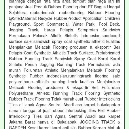
olahraga dengan rata rata area tempat olah raga lari ini
panjang Jual Produk Rubber Flooring dari PT Bagus Unggul
Sejahtera rubberindustri rubberflooring Rubber Flooring
@Site:Material: Recycle RubberProduct Application: Children
Playground, Sport Commercial, Water Park, Pool Deck,
Jogging Track, Harga Pelapis Semprotan Sandwich
Permukaan Pelacak Atletik Sintetik indonesian.sportcourt
surface sale sandwich spray coat synthetic athletic kualitas
Menjalankan Melacak Flooring produsen & eksportir Beli
Pelapis Coat Synthetic Athletic Track Surface, Prefabricated
Rubber Running Track Sandwich Spray Coat Karet Karet
Sintetis Penuh Jogging Running Track Permukaan. ada
murah Poliuretan Athletic Menjalankan Melacak Flooring
Synthetic Rubber indonesian.runningtrack flooring sale
polyurethane athletic running track kualitas Menjalankan
Melacak Flooring produsen & eksportir Beli Poliuretan
Polyurethane Athletic Running Track Flooring Synthetic
Rubber Track Flooring Tidak murah Jual Rubber Interlocking
Tiles di lapak Agma Sentral Abadi asa karpet bukalapak p
rumah tangga of jual rubber interlocking tiles Beli Rubber
Interlocking Tiles dari Agma Sentral Abadi asa karpet
Jakarta Barat hanya di Bukalapak. JOGGING TRACK &
GARDEN Keset karpet karet anti slip Rubber Korean Mat uk