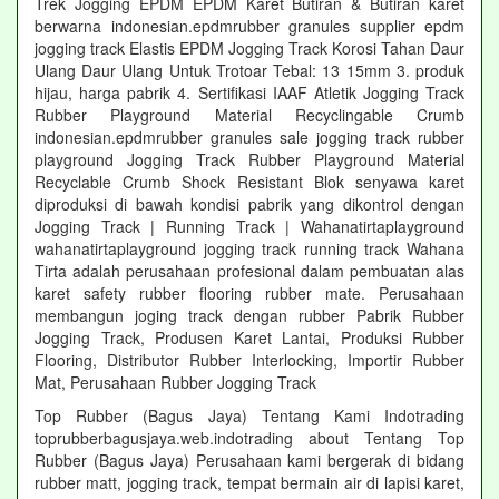
Trek Jogging EPDM EPDM Karet Butiran & Butiran karet
berwarna indonesian.epdmrubber granules supplier epdm
jogging track Elastis EPDM Jogging Track Korosi Tahan Daur
Ulang Daur Ulang Untuk Trotoar Tebal: 13 15mm 3. produk
hijau, harga pabrik 4. Sertifikasi IAAF Atletik Jogging Track
Rubber Playground Material Recyclingable Crumb
indonesian.epdmrubber granules sale jogging track rubber
playground Jogging Track Rubber Playground Material
Recyclable Crumb Shock Resistant Blok senyawa karet
diproduksi di bawah kondisi pabrik yang dikontrol dengan
Jogging Track | Running Track | Wahanatirtaplayground
wahanatirtaplayground jogging track running track Wahana
Tirta adalah perusahaan profesional dalam pembuatan alas
karet safety rubber flooring rubber mate. Perusahaan
membangun joging track dengan rubber Pabrik Rubber
Jogging Track, Produsen Karet Lantai, Produksi Rubber
Flooring, Distributor Rubber Interlocking, Importir Rubber
Mat, Perusahaan Rubber Jogging Track
Top Rubber (Bagus Jaya) Tentang Kami Indotrading
toprubberbagusjaya.web.indotrading about Tentang Top
Rubber (Bagus Jaya) Perusahaan kami bergerak di bidang
rubber matt, jogging track, tempat bermain air di lapisi karet,