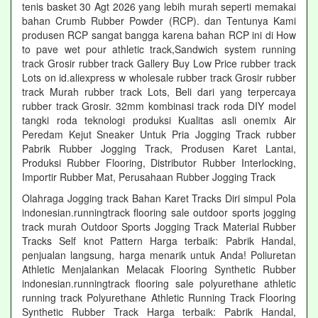
tenis basket 30 Agt 2026 yang lebih murah seperti memakai
bahan Crumb Rubber Powder (RCP). dan Tentunya Kami
produsen RCP sangat bangga karena bahan RCP ini di How
to pave wet pour athletic track,Sandwich system running
track Grosir rubber track Gallery Buy Low Price rubber track
Lots on id.aliexpress w wholesale rubber track Grosir rubber
track Murah rubber track Lots, Beli dari yang terpercaya
rubber track Grosir. 32mm kombinasi track roda DIY model
tangki roda teknologi produksi Kualitas asli onemix Air
Peredam Kejut Sneaker Untuk Pria Jogging Track rubber
Pabrik Rubber Jogging Track, Produsen Karet Lantai,
Produksi Rubber Flooring, Distributor Rubber Interlocking,
Importir Rubber Mat, Perusahaan Rubber Jogging Track
Olahraga Jogging track Bahan Karet Tracks Diri simpul Pola
indonesian.runningtrack flooring sale outdoor sports jogging
track murah Outdoor Sports Jogging Track Material Rubber
Tracks Self knot Pattern Harga terbaik: Pabrik Handal,
penjualan langsung, harga menarik untuk Anda! Poliuretan
Athletic Menjalankan Melacak Flooring Synthetic Rubber
indonesian.runningtrack flooring sale polyurethane athletic
running track Polyurethane Athletic Running Track Flooring
Synthetic Rubber Track Harga terbaik: Pabrik Handal,