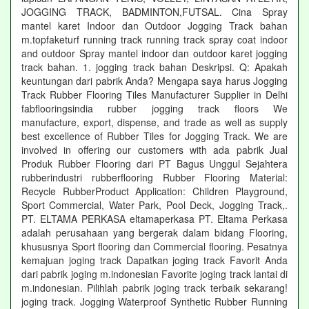
JOGGING TRACK, BADMINTON,FUTSAL. Cina Spray
mantel karet Indoor dan Outdoor Jogging Track bahan
m.topfaketurf running track running track spray coat indoor
and outdoor Spray mantel indoor dan outdoor karet jogging
track bahan. 1. jogging track bahan Deskripsi. Q: Apakah
keuntungan dari pabrik Anda? Mengapa saya harus Jogging
Track Rubber Flooring Tiles Manufacturer Supplier in Delhi
fabflooringsindia rubber jogging track floors We
manufacture, export, dispense, and trade as well as supply
best excellence of Rubber Tiles for Jogging Track. We are
involved in offering our customers with ada pabrik Jual
Produk Rubber Flooring dari PT Bagus Unggul Sejahtera
rubberindustri rubberflooring Rubber Flooring Material:
Recycle RubberProduct Application: Children Playground,
Sport Commercial, Water Park, Pool Deck, Jogging Track,.
PT. ELTAMA PERKASA eltamaperkasa PT. Eltama Perkasa
adalah perusahaan yang bergerak dalam bidang Flooring,
khususnya Sport flooring dan Commercial flooring. Pesatnya
kemajuan joging track Dapatkan joging track Favorit Anda
dari pabrik joging m.indonesian Favorite joging track lantai di
m.indonesian. Pilihlah pabrik joging track terbaik sekarang!
joging track. Jogging Waterproof Synthetic Rubber Running