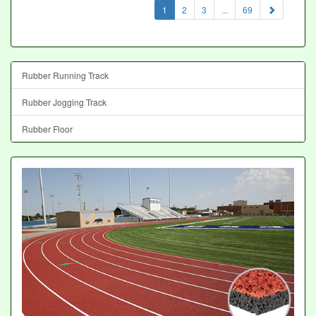
(current)
1
2
3
...
69
Rubber Running Track
Rubber Jogging Track
Rubber Floor