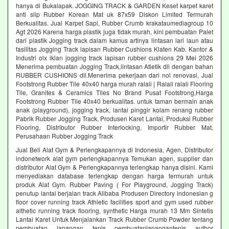
hanya di Bukalapak. JOGGING TRACK & GARDEN Keset karpet karet
anti slip Rubber Korean Mat uk 87x59 Diskon Limited Termurah
Berkualitas. Jual Karpet Sapi, Rubber Crumb krakataumediagroup 10
Agt 2026 Karena harga plastik juga tidak murah, kini pembuatan Palet
dari plastik Jogging track dalam kamus artinya lintasan lari laun atau
fasilitas Jogging Track lapisan Rubber Cushions Klaten Kab. Kantor &
Industri olx iklan jogging track lapisan rubber cushions 29 Mei 2026
Menerima pembuatan Jogging Track,lintasan Atletik dll dengan bahan
RUBBER CUSHIONS dll.Menerima pekerjaan dari nol renovasi, Jual
Footstrong Rubber Tile 40x40 harga murah ralali | Ralali ralali Flooring
Tile, Granites & Ceramics Tiles No Brand Pusat Footstrong,Harga
Footstrong Rubber Tile 40x40 berkualitas. untuk taman bermain anak
anak (playground), jogging track, lantai pinggir kolam renang rubber
Pabrik Rubber Jogging Track, Produsen Karet Lantai, Produksi Rubber
Flooring, Distributor Rubber Interlocking, Importir Rubber Mat,
Perusahaan Rubber Jogging Track
Jual Beli Alat Gym & Perlengkapannya di Indonesia, Agen, Distributor
indonetwork alat gym perlengkapannya Temukan agen, supplier dan
distributor Alat Gym & Perlengkapannya terlengkap hanya disini. Kami
menyediakan database terlengkap dengan harga termurah untuk
produk Alat Gym. Rubber Paving ( For Playground, Jogging Track)
penutup lantai berjalan track Alibaba Produsen Directory indonesian g
floor cover running track Athletic facilities sport and gym used rubber
althetic running track flooring, synthetic Harga murah 13 Mm Sintetis
Lantai Karet Untuk Menjalankan Track Rubber Crumb Powder tentang
pembuatan lapangan tenis pembuatanlapangantenis author