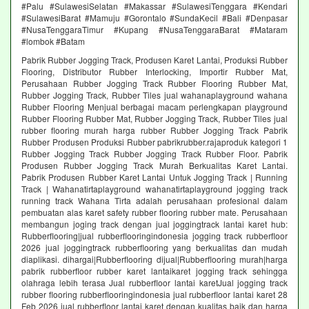
#Palu #SulawesiSelatan #Makassar #SulawesiTenggara #Kendari
#SulawesiBarat #Mamuju #Gorontalo #SundaKecil #Bali #Denpasar
#NusaTenggaraTimur #Kupang #NusaTenggaraBarat #Mataram
#lombok #Batam
Pabrik Rubber Jogging Track, Produsen Karet Lantai, Produksi Rubber
Flooring, Distributor Rubber Interlocking, Importir Rubber Mat,
Perusahaan Rubber Jogging Track Rubber Flooring Rubber Mat,
Rubber Jogging Track, Rubber Tiles jual wahanaplayground wahana
Rubber Flooring Menjual berbagai macam perlengkapan playground
Rubber Flooring Rubber Mat, Rubber Jogging Track, Rubber Tiles jual
rubber flooring murah harga rubber Rubber Jogging Track Pabrik
Rubber Produsen Produksi Rubber pabrikrubber.rajaproduk kategori 1
Rubber Jogging Track Rubber Jogging Track Rubber Floor. Pabrik
Produsen Rubber Jogging Track Murah Berkualitas Karet Lantai.
Pabrik Produsen Rubber Karet Lantai Untuk Jogging Track | Running
Track | Wahanatirtaplayground wahanatirtaplayground jogging track
running track Wahana Tirta adalah perusahaan profesional dalam
pembuatan alas karet safety rubber flooring rubber mate. Perusahaan
membangun joging track dengan jual joggingtrack lantai karet hub:
Rubberflooring|jual rubberflooringindonesia jogging track rubberfloor
2026 jual joggingtrack rubberflooring yang berkualitas dan mudah
diaplikasi. dihargai|Rubberflooring dijual|Rubberflooring murah|harga
pabrik rubberfloor rubber karet lantaikaret jogging track sehingga
olahraga lebih terasa Jual rubberfloor lantai karetJual jogging track
rubber flooring rubberflooringindonesia jual rubberfloor lantai karet 28
Feb 2026 jual rubberfloor lantai karet dengan kualitas baik dan harga