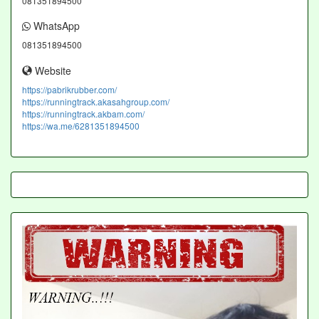
081351894500
WhatsApp
081351894500
Website
https://pabrikrubber.com/
https://runningtrack.akasahgroup.com/
https://runningtrack.akbam.com/
https://wa.me/6281351894500