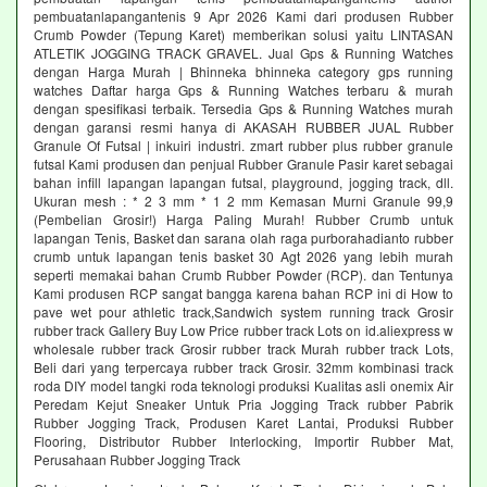
pembuatanlapangantenis 9 Apr 2026 Kami dari produsen Rubber
Crumb Powder (Tepung Karet) memberikan solusi yaitu LINTASAN
ATLETIK JOGGING TRACK GRAVEL. Jual Gps & Running Watches
dengan Harga Murah | Bhinneka bhinneka category gps running
watches Daftar harga Gps & Running Watches terbaru & murah
dengan spesifikasi terbaik. Tersedia Gps & Running Watches murah
dengan garansi resmi hanya di AKASAH RUBBER JUAL Rubber
Granule Of Futsal | inkuiri industri. zmart rubber plus rubber granule
futsal Kami produsen dan penjual Rubber Granule Pasir karet sebagai
bahan infill lapangan lapangan futsal, playground, jogging track, dll.
Ukuran mesh : * 2 3 mm * 1 2 mm Kemasan Murni Granule 99,9
(Pembelian Grosir!) Harga Paling Murah! Rubber Crumb untuk
lapangan Tenis, Basket dan sarana olah raga purborahadianto rubber
crumb untuk lapangan tenis basket 30 Agt 2026 yang lebih murah
seperti memakai bahan Crumb Rubber Powder (RCP). dan Tentunya
Kami produsen RCP sangat bangga karena bahan RCP ini di How to
pave wet pour athletic track,Sandwich system running track Grosir
rubber track Gallery Buy Low Price rubber track Lots on id.aliexpress w
wholesale rubber track Grosir rubber track Murah rubber track Lots,
Beli dari yang terpercaya rubber track Grosir. 32mm kombinasi track
roda DIY model tangki roda teknologi produksi Kualitas asli onemix Air
Peredam Kejut Sneaker Untuk Pria Jogging Track rubber Pabrik
Rubber Jogging Track, Produsen Karet Lantai, Produksi Rubber
Flooring, Distributor Rubber Interlocking, Importir Rubber Mat,
Perusahaan Rubber Jogging Track