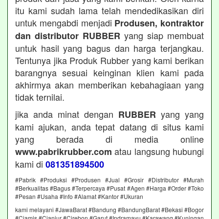
itu kami sudah lama telah mendedikasikan diri
untuk mengabdi menjadi
Produsen, kontraktor
yang siap membuat
dan distributor RUBBER
untuk hasil yang bagus dan harga terjangkau.
Tentunya jika Produk Rubber yang kami berikan
barangnya sesuai keinginan klien kami pada
akhirmya akan memberikan kebahagiaan yang
tidak ternilai.
jika anda minat dengan
yang yang
RUBBER
kami ajukan, anda tepat datang di situs kami
yang berada di media online
atau langsung hubungi
www.pabrikrubber.com
kami di
081351894500
#Pabrik #Produksi #Produsen #Jual #Grosir #Distributor #Murah
#Berkualitas #Bagus #Terpercaya #Pusat #Agen #Harga #Order #Toko
#Pesan #Usaha #Info #Alamat #Kantor #Ukuran
kami melayani #JawaBarat #Bandung #BandungBarat #Bekasi #Bogor
#Ciamis #Cianjur #Cirebon #Garut #Indramayu #Karawang #Kuningan