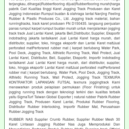
terjangkau, dihargai|Rubberflooring dijual|Rubberflooring murah|harga
pabrik Cari Kualitas tinggi Karet Jogging Track Produsen dan Karet
Jogging indonesian Rumput buatan & olahraga lantai Nanjing Feeling
Rubber & Plastic Produces Co., Ltd. Jogging track material, bahan
runningtracks, track karet produsen FN D150435. langsung penjualan
panas rumput karpet rumput buatan murah untuk menjalankan jogging
track track Jual Lantai Karet, jakarta Beli,Distributor, Supplier, Eksportir
indotrading jakarta lantaikaret Jual Lantai Karet harga murah, dari
distributor, supplier, toko, hingga eksportir dan Lantai Karet mattJual
perforated matPerforared rubber mat ( karpet berlubang Water Park,
Pool Deck, Jogging Track, Althletic Running Track, Wall Protect, Jual
Lantai Karet, Distributor, Beli, Supplier, Eksportir, Importir indotrading
lantaikaret Jual Lantai Karet harga murah, dari distributor, supplier,
toko, hingga eksportir Lantai Karet mattJual perforated matPerforared
rubber mat ( karpet berlubang. Water Park, Pool Deck, Jogging Track,
Althletic Running Track, Wall Protect, Jogging Track TEXMURA
KONTRAKTOR LAPANGAN FUTSAL texmura joggingtrack Kami
menawarkan produk pelapisan permukaan (Floor Finishing) untuk
jogging running track dengan teknologi terkini dan kualitas terbaik
yaitu SigmaTurf Taiwan Global Exporter | natural rubber Pabrik Rubber
Jogging Track, Produsen Karet Lantai, Produksi Rubber Flooring,
Distributor Rubber Interlocking, Importir Rubber Mat, Perusahaan
Rubber Jogging Track
RUBBER NAS Supplier Crumb Rubber, Supplier Rubber Mesh 30
Karet Lintasan Jogging Rubber Nas Juga Memproduksi Dan
Menyediakan Berbagai Produk Rubber Atletik Running track Official