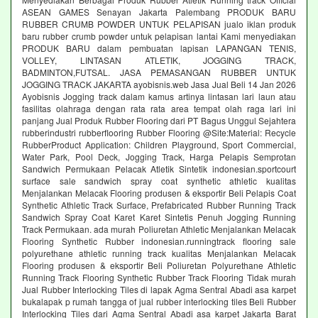
ASEAN GAMES Senayan Jakarta Palembang PRODUK BARU
RUBBER CRUMB POWDER UNTUK PELAPISAN jualo iklan produk
baru rubber crumb powder untuk pelapisan lantai Kami menyediakan
PRODUK BARU dalam pembuatan lapisan LAPANGAN TENIS,
VOLLEY, LINTASAN ATLETIK, JOGGING TRACK,
BADMINTON,FUTSAL. JASA PEMASANGAN RUBBER UNTUK
JOGGING TRACK JAKARTA ayobisnis.web Jasa Jual Beli 14 Jan 2026
Ayobisnis Jogging track dalam kamus artinya lintasan lari laun atau
fasilitas olahraga dengan rata rata area tempat olah raga lari ini
panjang Jual Produk Rubber Flooring dari PT Bagus Unggul Sejahtera
rubberindustri rubberflooring Rubber Flooring @Site:Material: Recycle
RubberProduct Application: Children Playground, Sport Commercial,
Water Park, Pool Deck, Jogging Track, Harga Pelapis Semprotan
Sandwich Permukaan Pelacak Atletik Sintetik indonesian.sportcourt
surface sale sandwich spray coat synthetic athletic kualitas
Menjalankan Melacak Flooring produsen & eksportir Beli Pelapis Coat
Synthetic Athletic Track Surface, Prefabricated Rubber Running Track
Sandwich Spray Coat Karet Karet Sintetis Penuh Jogging Running
Track Permukaan. ada murah Poliuretan Athletic Menjalankan Melacak
Flooring Synthetic Rubber indonesian.runningtrack flooring sale
polyurethane athletic running track kualitas Menjalankan Melacak
Flooring produsen & eksportir Beli Poliuretan Polyurethane Athletic
Running Track Flooring Synthetic Rubber Track Flooring Tidak murah
Jual Rubber Interlocking Tiles di lapak Agma Sentral Abadi asa karpet
bukalapak p rumah tangga of jual rubber interlocking tiles Beli Rubber
Interlocking Tiles dari Agma Sentral Abadi asa karpet Jakarta Barat