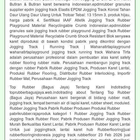
Butiran & Butiran karet berwarna indonesian.epdmrubber granules
supplier epdm jogging track Elastis EPDM Jogging Track Korosi Tahan
Daur Ulang Daur Ulang Untuk Trotoar Tebal: 13 15mm 3. produk hijau,
harga pabrik 4. Sertifikasi IAAF Atletik Jogging Track Rubber
Playground Material Recyclingable Crumb indonesian.epdmrubber
granules sale jogging track rubber playground Jogging Track Rubber
Playground Material Recyclable Crumb Shock Resistant Blok senyawa
karet diproduksi di bawah kondisi pabrik yang dikontrol dengan
Jogging Track | Running Track | Wahanatirtaplayground
wahanatirtaplayground jogging track running track Wahana Tirta
adalah perusahaan profesional dalam pembuatan alas karet safety
rubber flooring rubber mate. Perusahaan membangun joging track
dengan rubber Pabrik Rubber Jogging Track, Produsen Karet Lantai,
Produksi Rubber Flooring, Distributor Rubber Interlocking, Importir
Rubber Mat, Perusahaan Rubber Jogging Track
Top Rubber (Bagus Jaya) Tentang Kami Indotrading
toprubberbagusjaya.web.indotrading about Tentang Top Rubber
(Bagus Jaya) Perusahaan kami bergerak di bidang rubber matt,
jogging track, tempat bermain air di lapisi karet, rubber sheet, moduled.
Rubber Jogging Track Pabrik Rubber Produsen Produksi Rubber
pabrikrubber.rajaproduk kategori 1 Rubber Jogging Track Rubber
Jogging Track Rubber Floor. Pabrik Produsen Rubber Jogging Track
Murah Berkualitas Karet Lantai. Pabrik Produsen Rubber Karet Lantai
Untuk jual joggingtrack lantai karet hub Rubberflooring|jual
rubberflooringindonesia jogging track rubberfloor 23 Feb 2026 jual
joggingtrack rubberflooring yang berkualitas dan mudah diaplikasi.