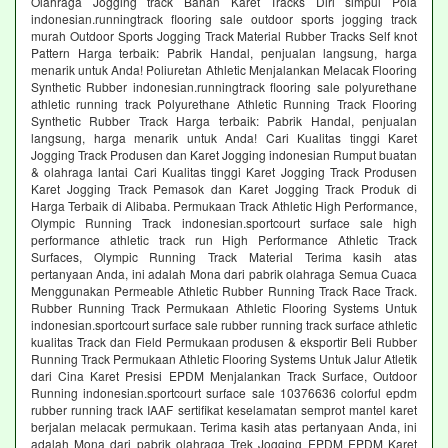
Olahraga Jogging track Bahan Karet Tracks Diri simpul Pola
indonesian.runningtrack flooring sale outdoor sports jogging track
murah Outdoor Sports Jogging Track Material Rubber Tracks Self knot
Pattern Harga terbaik: Pabrik Handal, penjualan langsung, harga
menarik untuk Anda! Poliuretan Athletic Menjalankan Melacak Flooring
Synthetic Rubber indonesian.runningtrack flooring sale polyurethane
athletic running track Polyurethane Athletic Running Track Flooring
Synthetic Rubber Track Harga terbaik: Pabrik Handal, penjualan
langsung, harga menarik untuk Anda! Cari Kualitas tinggi Karet
Jogging Track Produsen dan Karet Jogging indonesian Rumput buatan
& olahraga lantai Cari Kualitas tinggi Karet Jogging Track Produsen
Karet Jogging Track Pemasok dan Karet Jogging Track Produk di
Harga Terbaik di Alibaba. Permukaan Track Athletic High Performance,
Olympic Running Track indonesian.sportcourt surface sale high
performance athletic track run High Performance Athletic Track
Surfaces, Olympic Running Track Material Terima kasih atas
pertanyaan Anda, ini adalah Mona dari pabrik olahraga Semua Cuaca
Menggunakan Permeable Athletic Rubber Running Track Race Track.
Rubber Running Track Permukaan Athletic Flooring Systems Untuk
indonesian.sportcourt surface sale rubber running track surface athletic
kualitas Track dan Field Permukaan produsen & eksportir Beli Rubber
Running Track Permukaan Athletic Flooring Systems Untuk Jalur Atletik
dari Cina Karet Presisi EPDM Menjalankan Track Surface, Outdoor
Running indonesian.sportcourt surface sale 10376636 colorful epdm
rubber running track IAAF sertifikat keselamatan semprot mantel karet
berjalan melacak permukaan. Terima kasih atas pertanyaan Anda, ini
adalah Mona dari pabrik olahraga Trek Jogging EPDM EPDM Karet