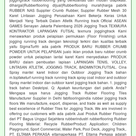
dihargai|Rubberflooring dijual|Rubberflooring murah|harga pabrik
RUBBER NAS Supplier Crumb Rubber, Supplier Rubber Mesh 30
Karet Lintasan Jogging Perusahaan Kami Bekerja Keras Untuk
Menjadi Yang Terbaik Dalam Atletik Running track Official ASEAN
GAMES Senayan Jakarta Palembang 2026 Jogging Track TEXMURA
KONTRAKTOR LAPANGAN FUTSAL texmura joggingtrack Kami
menawarkan produk pelapisan permukaan (Floor Finishing) untuk
jogging running track dengan teknologi terkini dan kualitas terbaik
yaitu SigmaTurf® ada pabrik PRODUK BARU RUBBER CRUMB
POWDER UNTUK PELAPISAN jualo iklan produk baru rubber crumb
powder untuk pelapisan lantai karet Kami menyediakan PRODUK
BARU dalam pembuatan lapisan LAPANGAN TENIS, VOLLEY,
LINTASAN ATLETIK, JOGGING TRACK, BADMINTON,FUTSAL. Cina
Spray mantel karet Indoor dan Outdoor Jogging Track bahan
m.topfaketurf running track running track spray coat indoor and outdoor
Spray mantel indoor dan outdoor karet jogging track bahan. 1. jogging
track bahan Deskripsi. Q: Apakah keuntungan dari pabrik Anda?
Mengapa saya harus Jogging Track Rubber Flooring Tiles
Manufacturer Supplier in Delhi fabflooringsindia rubber jogging track
floors We manufacture, export, dispense, and trade as well as supply
best excellence of Rubber Tiles for Jogging Track. We are involved in
offering our customers with ada pabrik Jual Produk Rubber Flooring
dari PT Bagus Unggul Sejahtera rubberindustri rubberflooring Rubber
Flooring Material: Recycle RubberProduct Application: Children
Playground, Sport Commercial, Water Park, Pool Deck, Jogging Track,.
PT. ELTAMA PERKASA eltamaperkasa PT. Eltama Perkasa adalah