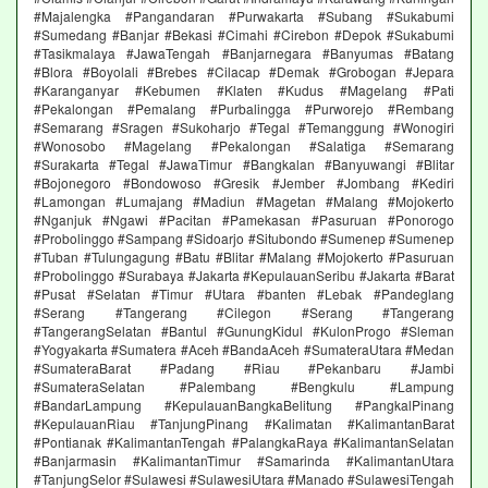
#Majalengka #Pangandaran #Purwakarta #Subang #Sukabumi
#Sumedang #Banjar #Bekasi #Cimahi #Cirebon #Depok #Sukabumi
#Tasikmalaya #JawaTengah #Banjarnegara #Banyumas #Batang
#Blora #Boyolali #Brebes #Cilacap #Demak #Grobogan #Jepara
#Karanganyar #Kebumen #Klaten #Kudus #Magelang #Pati
#Pekalongan #Pemalang #Purbalingga #Purworejo #Rembang
#Semarang #Sragen #Sukoharjo #Tegal #Temanggung #Wonogiri
#Wonosobo #Magelang #Pekalongan #Salatiga #Semarang
#Surakarta #Tegal #JawaTimur #Bangkalan #Banyuwangi #Blitar
#Bojonegoro #Bondowoso #Gresik #Jember #Jombang #Kediri
#Lamongan #Lumajang #Madiun #Magetan #Malang #Mojokerto
#Nganjuk #Ngawi #Pacitan #Pamekasan #Pasuruan #Ponorogo
#Probolinggo #Sampang #Sidoarjo #Situbondo #Sumenep #Sumenep
#Tuban #Tulungagung #Batu #Blitar #Malang #Mojokerto #Pasuruan
#Probolinggo #Surabaya #Jakarta #KepulauanSeribu #Jakarta #Barat
#Pusat #Selatan #Timur #Utara #banten #Lebak #Pandeglang
#Serang #Tangerang #Cilegon #Serang #Tangerang
#TangerangSelatan #Bantul #GunungKidul #KulonProgo #Sleman
#Yogyakarta #Sumatera #Aceh #BandaAceh #SumateraUtara #Medan
#SumateraBarat #Padang #Riau #Pekanbaru #Jambi
#SumateraSelatan #Palembang #Bengkulu #Lampung
#BandarLampung #KepulauanBangkaBelitung #PangkalPinang
#KepulauanRiau #TanjungPinang #Kalimatan #KalimantanBarat
#Pontianak #KalimantanTengah #PalangkaRaya #KalimantanSelatan
#Banjarmasin #KalimantanTimur #Samarinda #KalimantanUtara
#TanjungSelor #Sulawesi #SulawesiUtara #Manado #SulawesiTengah