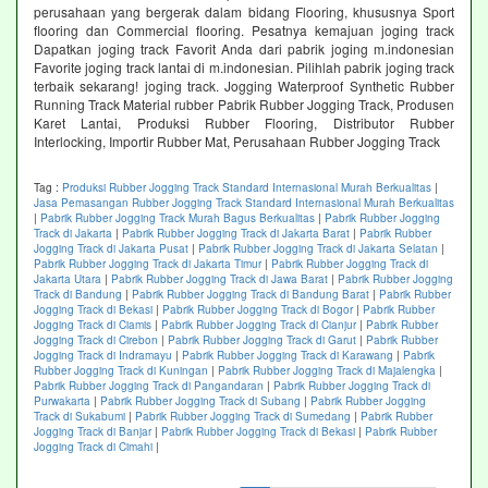
perusahaan yang bergerak dalam bidang Flooring, khususnya Sport
flooring dan Commercial flooring. Pesatnya kemajuan joging track
Dapatkan joging track Favorit Anda dari pabrik joging m.indonesian
Favorite joging track lantai di m.indonesian. Pilihlah pabrik joging track
terbaik sekarang! joging track. Jogging Waterproof Synthetic Rubber
Running Track Material rubber Pabrik Rubber Jogging Track, Produsen
Karet Lantai, Produksi Rubber Flooring, Distributor Rubber
Interlocking, Importir Rubber Mat, Perusahaan Rubber Jogging Track
Tag :
Produksi Rubber Jogging Track Standard Internasional Murah Berkualitas
|
Jasa Pemasangan Rubber Jogging Track Standard Internasional Murah Berkualitas
|
Pabrik Rubber Jogging Track Murah Bagus Berkualitas
|
Pabrik Rubber Jogging
Track di Jakarta
|
Pabrik Rubber Jogging Track di Jakarta Barat
|
Pabrik Rubber
Jogging Track di Jakarta Pusat
|
Pabrik Rubber Jogging Track di Jakarta Selatan
|
Pabrik Rubber Jogging Track di Jakarta Timur
|
Pabrik Rubber Jogging Track di
Jakarta Utara
|
Pabrik Rubber Jogging Track di Jawa Barat
|
Pabrik Rubber Jogging
Track di Bandung
|
Pabrik Rubber Jogging Track di Bandung Barat
|
Pabrik Rubber
Jogging Track di Bekasi
|
Pabrik Rubber Jogging Track di Bogor
|
Pabrik Rubber
Jogging Track di Ciamis
|
Pabrik Rubber Jogging Track di Cianjur
|
Pabrik Rubber
Jogging Track di Cirebon
|
Pabrik Rubber Jogging Track di Garut
|
Pabrik Rubber
Jogging Track di Indramayu
|
Pabrik Rubber Jogging Track di Karawang
|
Pabrik
Rubber Jogging Track di Kuningan
|
Pabrik Rubber Jogging Track di Majalengka
|
Pabrik Rubber Jogging Track di Pangandaran
|
Pabrik Rubber Jogging Track di
Purwakarta
|
Pabrik Rubber Jogging Track di Subang
|
Pabrik Rubber Jogging
Track di Sukabumi
|
Pabrik Rubber Jogging Track di Sumedang
|
Pabrik Rubber
Jogging Track di Banjar
|
Pabrik Rubber Jogging Track di Bekasi
|
Pabrik Rubber
Jogging Track di Cimahi
|