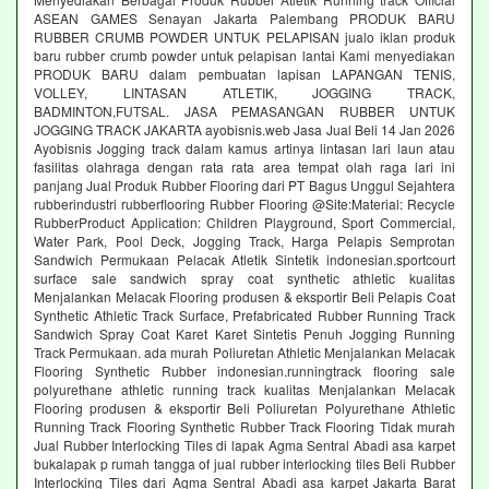
ASEAN GAMES Senayan Jakarta Palembang PRODUK BARU
RUBBER CRUMB POWDER UNTUK PELAPISAN jualo iklan produk
baru rubber crumb powder untuk pelapisan lantai Kami menyediakan
PRODUK BARU dalam pembuatan lapisan LAPANGAN TENIS,
VOLLEY, LINTASAN ATLETIK, JOGGING TRACK,
BADMINTON,FUTSAL. JASA PEMASANGAN RUBBER UNTUK
JOGGING TRACK JAKARTA ayobisnis.web Jasa Jual Beli 14 Jan 2026
Ayobisnis Jogging track dalam kamus artinya lintasan lari laun atau
fasilitas olahraga dengan rata rata area tempat olah raga lari ini
panjang Jual Produk Rubber Flooring dari PT Bagus Unggul Sejahtera
rubberindustri rubberflooring Rubber Flooring @Site:Material: Recycle
RubberProduct Application: Children Playground, Sport Commercial,
Water Park, Pool Deck, Jogging Track, Harga Pelapis Semprotan
Sandwich Permukaan Pelacak Atletik Sintetik indonesian.sportcourt
surface sale sandwich spray coat synthetic athletic kualitas
Menjalankan Melacak Flooring produsen & eksportir Beli Pelapis Coat
Synthetic Athletic Track Surface, Prefabricated Rubber Running Track
Sandwich Spray Coat Karet Karet Sintetis Penuh Jogging Running
Track Permukaan. ada murah Poliuretan Athletic Menjalankan Melacak
Flooring Synthetic Rubber indonesian.runningtrack flooring sale
polyurethane athletic running track kualitas Menjalankan Melacak
Flooring produsen & eksportir Beli Poliuretan Polyurethane Athletic
Running Track Flooring Synthetic Rubber Track Flooring Tidak murah
Jual Rubber Interlocking Tiles di lapak Agma Sentral Abadi asa karpet
bukalapak p rumah tangga of jual rubber interlocking tiles Beli Rubber
Interlocking Tiles dari Agma Sentral Abadi asa karpet Jakarta Barat