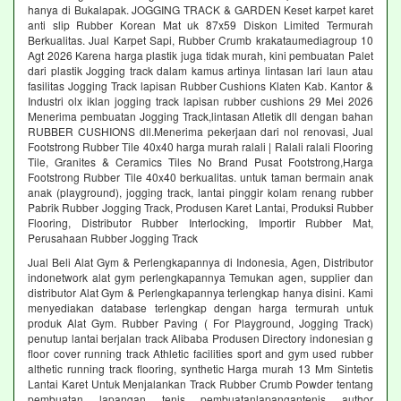
hanya di Bukalapak. JOGGING TRACK & GARDEN Keset karpet karet
anti slip Rubber Korean Mat uk 87x59 Diskon Limited Termurah
Berkualitas. Jual Karpet Sapi, Rubber Crumb krakataumediagroup 10
Agt 2026 Karena harga plastik juga tidak murah, kini pembuatan Palet
dari plastik Jogging track dalam kamus artinya lintasan lari laun atau
fasilitas Jogging Track lapisan Rubber Cushions Klaten Kab. Kantor &
Industri olx iklan jogging track lapisan rubber cushions 29 Mei 2026
Menerima pembuatan Jogging Track,lintasan Atletik dll dengan bahan
RUBBER CUSHIONS dll.Menerima pekerjaan dari nol renovasi, Jual
Footstrong Rubber Tile 40x40 harga murah ralali | Ralali ralali Flooring
Tile, Granites & Ceramics Tiles No Brand Pusat Footstrong,Harga
Footstrong Rubber Tile 40x40 berkualitas. untuk taman bermain anak
anak (playground), jogging track, lantai pinggir kolam renang rubber
Pabrik Rubber Jogging Track, Produsen Karet Lantai, Produksi Rubber
Flooring, Distributor Rubber Interlocking, Importir Rubber Mat,
Perusahaan Rubber Jogging Track
Jual Beli Alat Gym & Perlengkapannya di Indonesia, Agen, Distributor
indonetwork alat gym perlengkapannya Temukan agen, supplier dan
distributor Alat Gym & Perlengkapannya terlengkap hanya disini. Kami
menyediakan database terlengkap dengan harga termurah untuk
produk Alat Gym. Rubber Paving ( For Playground, Jogging Track)
penutup lantai berjalan track Alibaba Produsen Directory indonesian g
floor cover running track Athletic facilities sport and gym used rubber
althetic running track flooring, synthetic Harga murah 13 Mm Sintetis
Lantai Karet Untuk Menjalankan Track Rubber Crumb Powder tentang
pembuatan lapangan tenis pembuatanlapangantenis author