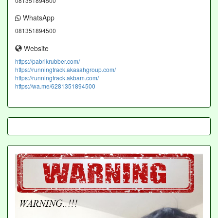
081351894500
WhatsApp
081351894500
Website
https://pabrikrubber.com/
https://runningtrack.akasahgroup.com/
https://runningtrack.akbam.com/
https://wa.me/6281351894500