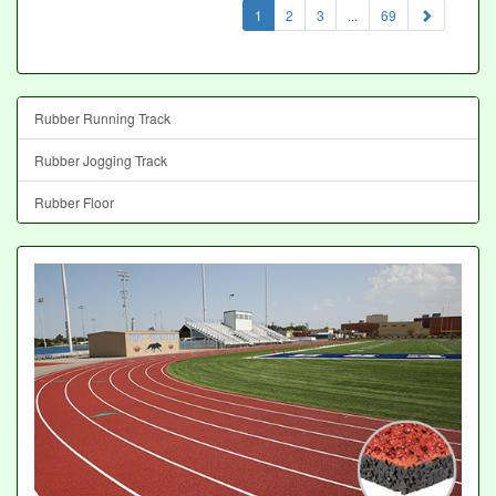
(current)
1
2
3
...
69
Rubber Running Track
Rubber Jogging Track
Rubber Floor