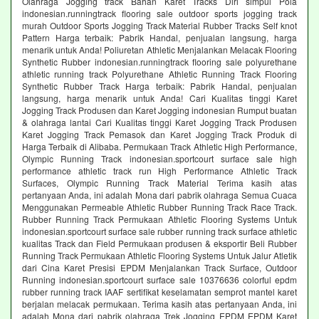
Olahraga Jogging track Bahan Karet Tracks Diri simpul Pola
indonesian.runningtrack flooring sale outdoor sports jogging track
murah Outdoor Sports Jogging Track Material Rubber Tracks Self knot
Pattern Harga terbaik: Pabrik Handal, penjualan langsung, harga
menarik untuk Anda! Poliuretan Athletic Menjalankan Melacak Flooring
Synthetic Rubber indonesian.runningtrack flooring sale polyurethane
athletic running track Polyurethane Athletic Running Track Flooring
Synthetic Rubber Track Harga terbaik: Pabrik Handal, penjualan
langsung, harga menarik untuk Anda! Cari Kualitas tinggi Karet
Jogging Track Produsen dan Karet Jogging indonesian Rumput buatan
& olahraga lantai Cari Kualitas tinggi Karet Jogging Track Produsen
Karet Jogging Track Pemasok dan Karet Jogging Track Produk di
Harga Terbaik di Alibaba. Permukaan Track Athletic High Performance,
Olympic Running Track indonesian.sportcourt surface sale high
performance athletic track run High Performance Athletic Track
Surfaces, Olympic Running Track Material Terima kasih atas
pertanyaan Anda, ini adalah Mona dari pabrik olahraga Semua Cuaca
Menggunakan Permeable Athletic Rubber Running Track Race Track.
Rubber Running Track Permukaan Athletic Flooring Systems Untuk
indonesian.sportcourt surface sale rubber running track surface athletic
kualitas Track dan Field Permukaan produsen & eksportir Beli Rubber
Running Track Permukaan Athletic Flooring Systems Untuk Jalur Atletik
dari Cina Karet Presisi EPDM Menjalankan Track Surface, Outdoor
Running indonesian.sportcourt surface sale 10376636 colorful epdm
rubber running track IAAF sertifikat keselamatan semprot mantel karet
berjalan melacak permukaan. Terima kasih atas pertanyaan Anda, ini
adalah Mona dari pabrik olahraga Trek Jogging EPDM EPDM Karet