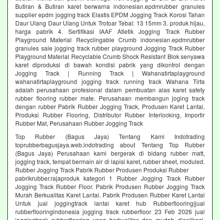
Butiran & Butiran karet berwarna indonesian.epdmrubber granules
supplier epdm jogging track Elastis EPDM Jogging Track Korosi Tahan
Daur Ulang Daur Ulang Untuk Trotoar Tebal: 13 15mm 3. produk hijau,
harga pabrik 4. Sertifikasi IAAF Atletik Jogging Track Rubber
Playground Material Recyclingable Crumb indonesian.epdmrubber
granules sale jogging track rubber playground Jogging Track Rubber
Playground Material Recyclable Crumb Shock Resistant Blok senyawa
karet diproduksi di bawah kondisi pabrik yang dikontrol dengan
Jogging Track | Running Track | Wahanatirtaplayground
wahanatirtaplayground jogging track running track Wahana Tirta
adalah perusahaan profesional dalam pembuatan alas karet safety
rubber flooring rubber mate. Perusahaan membangun joging track
dengan rubber Pabrik Rubber Jogging Track, Produsen Karet Lantai,
Produksi Rubber Flooring, Distributor Rubber Interlocking, Importir
Rubber Mat, Perusahaan Rubber Jogging Track
Top Rubber (Bagus Jaya) Tentang Kami Indotrading
toprubberbagusjaya.web.indotrading about Tentang Top Rubber
(Bagus Jaya) Perusahaan kami bergerak di bidang rubber matt,
jogging track, tempat bermain air di lapisi karet, rubber sheet, moduled.
Rubber Jogging Track Pabrik Rubber Produsen Produksi Rubber
pabrikrubber.rajaproduk kategori 1 Rubber Jogging Track Rubber
Jogging Track Rubber Floor. Pabrik Produsen Rubber Jogging Track
Murah Berkualitas Karet Lantai. Pabrik Produsen Rubber Karet Lantai
Untuk jual joggingtrack lantai karet hub Rubberflooring|jual
rubberflooringindonesia jogging track rubberfloor 23 Feb 2026 jual
joggingtrack rubberflooring yang berkualitas dan mudah diaplikasi.