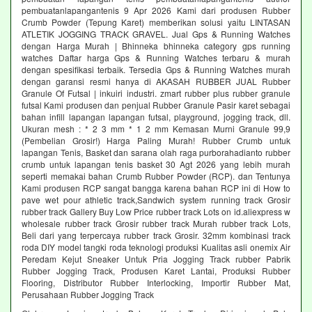
pembuatanlapangantenis 9 Apr 2026 Kami dari produsen Rubber
Crumb Powder (Tepung Karet) memberikan solusi yaitu LINTASAN
ATLETIK JOGGING TRACK GRAVEL. Jual Gps & Running Watches
dengan Harga Murah | Bhinneka bhinneka category gps running
watches Daftar harga Gps & Running Watches terbaru & murah
dengan spesifikasi terbaik. Tersedia Gps & Running Watches murah
dengan garansi resmi hanya di AKASAH RUBBER JUAL Rubber
Granule Of Futsal | inkuiri industri. zmart rubber plus rubber granule
futsal Kami produsen dan penjual Rubber Granule Pasir karet sebagai
bahan infill lapangan lapangan futsal, playground, jogging track, dll.
Ukuran mesh : * 2 3 mm * 1 2 mm Kemasan Murni Granule 99,9
(Pembelian Grosir!) Harga Paling Murah! Rubber Crumb untuk
lapangan Tenis, Basket dan sarana olah raga purborahadianto rubber
crumb untuk lapangan tenis basket 30 Agt 2026 yang lebih murah
seperti memakai bahan Crumb Rubber Powder (RCP). dan Tentunya
Kami produsen RCP sangat bangga karena bahan RCP ini di How to
pave wet pour athletic track,Sandwich system running track Grosir
rubber track Gallery Buy Low Price rubber track Lots on id.aliexpress w
wholesale rubber track Grosir rubber track Murah rubber track Lots,
Beli dari yang terpercaya rubber track Grosir. 32mm kombinasi track
roda DIY model tangki roda teknologi produksi Kualitas asli onemix Air
Peredam Kejut Sneaker Untuk Pria Jogging Track rubber Pabrik
Rubber Jogging Track, Produsen Karet Lantai, Produksi Rubber
Flooring, Distributor Rubber Interlocking, Importir Rubber Mat,
Perusahaan Rubber Jogging Track