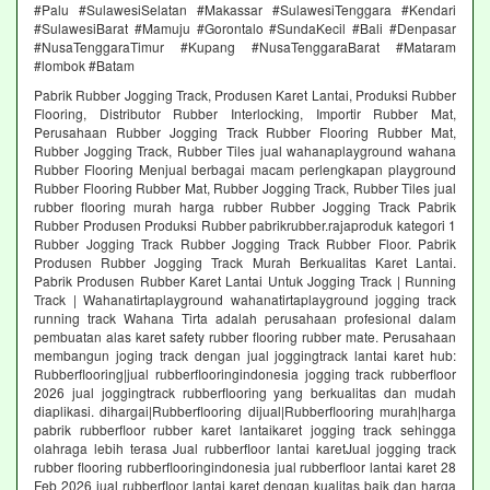
#Palu #SulawesiSelatan #Makassar #SulawesiTenggara #Kendari
#SulawesiBarat #Mamuju #Gorontalo #SundaKecil #Bali #Denpasar
#NusaTenggaraTimur #Kupang #NusaTenggaraBarat #Mataram
#lombok #Batam
Pabrik Rubber Jogging Track, Produsen Karet Lantai, Produksi Rubber
Flooring, Distributor Rubber Interlocking, Importir Rubber Mat,
Perusahaan Rubber Jogging Track Rubber Flooring Rubber Mat,
Rubber Jogging Track, Rubber Tiles jual wahanaplayground wahana
Rubber Flooring Menjual berbagai macam perlengkapan playground
Rubber Flooring Rubber Mat, Rubber Jogging Track, Rubber Tiles jual
rubber flooring murah harga rubber Rubber Jogging Track Pabrik
Rubber Produsen Produksi Rubber pabrikrubber.rajaproduk kategori 1
Rubber Jogging Track Rubber Jogging Track Rubber Floor. Pabrik
Produsen Rubber Jogging Track Murah Berkualitas Karet Lantai.
Pabrik Produsen Rubber Karet Lantai Untuk Jogging Track | Running
Track | Wahanatirtaplayground wahanatirtaplayground jogging track
running track Wahana Tirta adalah perusahaan profesional dalam
pembuatan alas karet safety rubber flooring rubber mate. Perusahaan
membangun joging track dengan jual joggingtrack lantai karet hub:
Rubberflooring|jual rubberflooringindonesia jogging track rubberfloor
2026 jual joggingtrack rubberflooring yang berkualitas dan mudah
diaplikasi. dihargai|Rubberflooring dijual|Rubberflooring murah|harga
pabrik rubberfloor rubber karet lantaikaret jogging track sehingga
olahraga lebih terasa Jual rubberfloor lantai karetJual jogging track
rubber flooring rubberflooringindonesia jual rubberfloor lantai karet 28
Feb 2026 jual rubberfloor lantai karet dengan kualitas baik dan harga