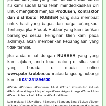
itu kami sudah lama telah mendedikasikan diri
untuk mengabdi menjadi
Produsen, kontraktor
yang siap membuat
dan distributor RUBBER
untuk hasil yang bagus dan harga terjangkau.
Tentunya jika Produk Rubber yang kami berikan
barangnya sesuai keinginan klien kami pada
akhirmya akan memberikan kebahagiaan yang
tidak ternilai.
jika anda minat dengan
yang yang
RUBBER
kami ajukan, anda tepat datang di situs kami
yang berada di media online
atau langsung hubungi
www.pabrikrubber.com
kami di
081351894500
#Pabrik #Produksi #Produsen #Jual #Grosir #Distributor #Murah
#Berkualitas #Bagus #Terpercaya #Pusat #Agen #Harga #Order #Toko
#Pesan #Usaha #Info #Alamat #Kantor #Ukuran
kami melayani #JawaBarat #Bandung #BandungBarat #Bekasi #Bogor
#Ciamis #Cianjur #Cirebon #Garut #Indramayu #Karawang #Kuningan