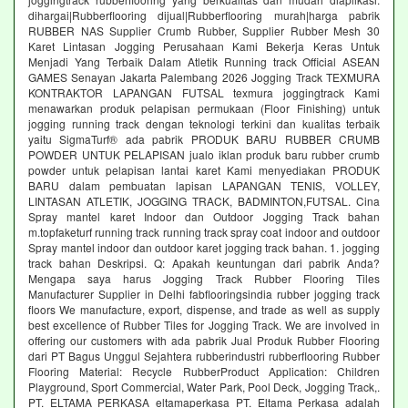
dihargai|Rubberflooring dijual|Rubberflooring murah|harga pabrik
RUBBER NAS Supplier Crumb Rubber, Supplier Rubber Mesh 30
Karet Lintasan Jogging Perusahaan Kami Bekerja Keras Untuk
Menjadi Yang Terbaik Dalam Atletik Running track Official ASEAN
GAMES Senayan Jakarta Palembang 2026 Jogging Track TEXMURA
KONTRAKTOR LAPANGAN FUTSAL texmura joggingtrack Kami
menawarkan produk pelapisan permukaan (Floor Finishing) untuk
jogging running track dengan teknologi terkini dan kualitas terbaik
yaitu SigmaTurf® ada pabrik PRODUK BARU RUBBER CRUMB
POWDER UNTUK PELAPISAN jualo iklan produk baru rubber crumb
powder untuk pelapisan lantai karet Kami menyediakan PRODUK
BARU dalam pembuatan lapisan LAPANGAN TENIS, VOLLEY,
LINTASAN ATLETIK, JOGGING TRACK, BADMINTON,FUTSAL. Cina
Spray mantel karet Indoor dan Outdoor Jogging Track bahan
m.topfaketurf running track running track spray coat indoor and outdoor
Spray mantel indoor dan outdoor karet jogging track bahan. 1. jogging
track bahan Deskripsi. Q: Apakah keuntungan dari pabrik Anda?
Mengapa saya harus Jogging Track Rubber Flooring Tiles
Manufacturer Supplier in Delhi fabflooringsindia rubber jogging track
floors We manufacture, export, dispense, and trade as well as supply
best excellence of Rubber Tiles for Jogging Track. We are involved in
offering our customers with ada pabrik Jual Produk Rubber Flooring
dari PT Bagus Unggul Sejahtera rubberindustri rubberflooring Rubber
Flooring Material: Recycle RubberProduct Application: Children
Playground, Sport Commercial, Water Park, Pool Deck, Jogging Track,.
PT. ELTAMA PERKASA eltamaperkasa PT. Eltama Perkasa adalah