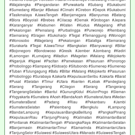
#Majalengka #Pangandaran #Purwakarta #Subang #Sukabumi
#Sumedang #Banjar #Bekasi #Cimahi #Cirebon #Depok #Sukabumi
#Tasikmalaya #JawaTengah #Banjarnegara #Banyumas #Batang
#Blora #Boyolali #Brebes #Cilacap #Demak #Grobogan #Jepara
#Karanganyar #Kebumen #Klaten #Kudus #Magelang #Pati
#Pekalongan #Pemalang #Purbalingga #Purworejo #Rembang
#Semarang #Sragen #Sukoharjo #Tegal #Temanggung #Wonogiri
#Wonosobo #Magelang #Pekalongan #Salatiga #Semarang
#Surakarta #Tegal #JawaTimur #Bangkalan #Banyuwangi #Blitar
#Bojonegoro #Bondowoso #Gresik #Jember #Jombang #Kediri
#Lamongan #Lumajang #Madiun #Magetan #Malang #Mojokerto
#Nganjuk #Ngawi #Pacitan #Pamekasan #Pasuruan #Ponorogo
#Probolinggo #Sampang #Sidoarjo #Situbondo #Sumenep #Sumenep
#Tuban #Tulungagung #Batu #Blitar #Malang #Mojokerto #Pasuruan
#Probolinggo #Surabaya #Jakarta #KepulauanSeribu #Jakarta #Barat
#Pusat #Selatan #Timur #Utara #banten #Lebak #Pandeglang
#Serang #Tangerang #Cilegon #Serang #Tangerang
#TangerangSelatan #Bantul #GunungKidul #KulonProgo #Sleman
#Yogyakarta #Sumatera #Aceh #BandaAceh #SumateraUtara #Medan
#SumateraBarat #Padang #Riau #Pekanbaru #Jambi
#SumateraSelatan #Palembang #Bengkulu #Lampung
#BandarLampung #KepulauanBangkaBelitung #PangkalPinang
#KepulauanRiau #TanjungPinang #Kalimatan #KalimantanBarat
#Pontianak #KalimantanTengah #PalangkaRaya #KalimantanSelatan
#Banjarmasin #KalimantanTimur #Samarinda #KalimantanUtara
#TanjungSelor #Sulawesi #SulawesiUtara #Manado #SulawesiTengah