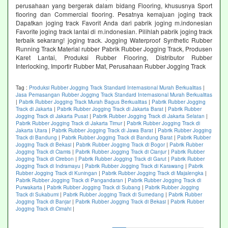
perusahaan yang bergerak dalam bidang Flooring, khususnya Sport
flooring dan Commercial flooring. Pesatnya kemajuan joging track
Dapatkan joging track Favorit Anda dari pabrik joging m.indonesian
Favorite joging track lantai di m.indonesian. Pilihlah pabrik joging track
terbaik sekarang! joging track. Jogging Waterproof Synthetic Rubber
Running Track Material rubber Pabrik Rubber Jogging Track, Produsen
Karet Lantai, Produksi Rubber Flooring, Distributor Rubber
Interlocking, Importir Rubber Mat, Perusahaan Rubber Jogging Track
Tag :
Produksi Rubber Jogging Track Standard Internasional Murah Berkualitas
|
Jasa Pemasangan Rubber Jogging Track Standard Internasional Murah Berkualitas
|
Pabrik Rubber Jogging Track Murah Bagus Berkualitas
|
Pabrik Rubber Jogging
Track di Jakarta
|
Pabrik Rubber Jogging Track di Jakarta Barat
|
Pabrik Rubber
Jogging Track di Jakarta Pusat
|
Pabrik Rubber Jogging Track di Jakarta Selatan
|
Pabrik Rubber Jogging Track di Jakarta Timur
|
Pabrik Rubber Jogging Track di
Jakarta Utara
|
Pabrik Rubber Jogging Track di Jawa Barat
|
Pabrik Rubber Jogging
Track di Bandung
|
Pabrik Rubber Jogging Track di Bandung Barat
|
Pabrik Rubber
Jogging Track di Bekasi
|
Pabrik Rubber Jogging Track di Bogor
|
Pabrik Rubber
Jogging Track di Ciamis
|
Pabrik Rubber Jogging Track di Cianjur
|
Pabrik Rubber
Jogging Track di Cirebon
|
Pabrik Rubber Jogging Track di Garut
|
Pabrik Rubber
Jogging Track di Indramayu
|
Pabrik Rubber Jogging Track di Karawang
|
Pabrik
Rubber Jogging Track di Kuningan
|
Pabrik Rubber Jogging Track di Majalengka
|
Pabrik Rubber Jogging Track di Pangandaran
|
Pabrik Rubber Jogging Track di
Purwakarta
|
Pabrik Rubber Jogging Track di Subang
|
Pabrik Rubber Jogging
Track di Sukabumi
|
Pabrik Rubber Jogging Track di Sumedang
|
Pabrik Rubber
Jogging Track di Banjar
|
Pabrik Rubber Jogging Track di Bekasi
|
Pabrik Rubber
Jogging Track di Cimahi
|