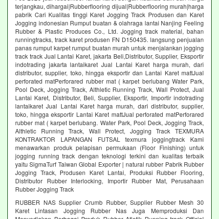
terjangkau, dihargai|Rubberflooring dijual|Rubberflooring murah|harga
pabrik Cari Kualitas tinggi Karet Jogging Track Produsen dan Karet
Jogging indonesian Rumput buatan & olahraga lantai Nanjing Feeling
Rubber & Plastic Produces Co., Ltd. Jogging track material, bahan
runningtracks, track karet produsen FN D150435. langsung penjualan
panas rumput karpet rumput buatan murah untuk menjalankan jogging
track track Jual Lantai Karet, jakarta Beli,Distributor, Supplier, Eksportir
indotrading jakarta lantaikaret Jual Lantai Karet harga murah, dari
distributor, supplier, toko, hingga eksportir dan Lantai Karet mattJual
perforated matPerforared rubber mat ( karpet berlubang Water Park,
Pool Deck, Jogging Track, Althletic Running Track, Wall Protect, Jual
Lantai Karet, Distributor, Beli, Supplier, Eksportir, Importir indotrading
lantaikaret Jual Lantai Karet harga murah, dari distributor, supplier,
toko, hingga eksportir Lantai Karet mattJual perforated matPerforared
rubber mat ( karpet berlubang. Water Park, Pool Deck, Jogging Track,
Althletic Running Track, Wall Protect, Jogging Track TEXMURA
KONTRAKTOR LAPANGAN FUTSAL texmura joggingtrack Kami
menawarkan produk pelapisan permukaan (Floor Finishing) untuk
jogging running track dengan teknologi terkini dan kualitas terbaik
yaitu SigmaTurf Taiwan Global Exporter | natural rubber Pabrik Rubber
Jogging Track, Produsen Karet Lantai, Produksi Rubber Flooring,
Distributor Rubber Interlocking, Importir Rubber Mat, Perusahaan
Rubber Jogging Track
RUBBER NAS Supplier Crumb Rubber, Supplier Rubber Mesh 30
Karet Lintasan Jogging Rubber Nas Juga Memproduksi Dan
Menyediakan Berbagai Produk Rubber Atletik Running track Official