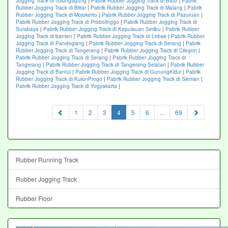
Jogging Track di Tulungagung
|
Pabrik Rubber Jogging Track di Batu
|
Pabrik
Rubber Jogging Track di Blitar
|
Pabrik Rubber Jogging Track di Malang
|
Pabrik
Rubber Jogging Track di Mojokerto
|
Pabrik Rubber Jogging Track di Pasuruan
|
Pabrik Rubber Jogging Track di Probolinggo
|
Pabrik Rubber Jogging Track di
Surabaya
|
Pabrik Rubber Jogging Track di Kepulauan Seribu
|
Pabrik Rubber
Jogging Track di banten
|
Pabrik Rubber Jogging Track di Lebak
|
Pabrik Rubber
Jogging Track di Pandeglang
|
Pabrik Rubber Jogging Track di Serang
|
Pabrik
Rubber Jogging Track di Tangerang
|
Pabrik Rubber Jogging Track di Cilegon
|
Pabrik Rubber Jogging Track di Serang
|
Pabrik Rubber Jogging Track di
Tangerang
|
Pabrik Rubber Jogging Track di Tangerang Selatan
|
Pabrik Rubber
Jogging Track di Bantul
|
Pabrik Rubber Jogging Track di GunungKidul
|
Pabrik
Rubber Jogging Track di KulonProgo
|
Pabrik Rubber Jogging Track di Sleman
|
Pabrik Rubber Jogging Track di Yogyakarta
|
(current)
1
2
3
4
5
6
...
69
Rubber Running Track
Rubber Jogging Track
Rubber Floor