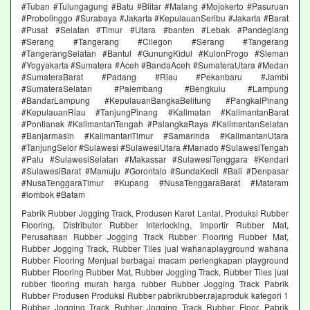
#Tuban #Tulungagung #Batu #Blitar #Malang #Mojokerto #Pasuruan
#Probolinggo #Surabaya #Jakarta #KepulauanSeribu #Jakarta #Barat
#Pusat #Selatan #Timur #Utara #banten #Lebak #Pandeglang
#Serang #Tangerang #Cilegon #Serang #Tangerang
#TangerangSelatan #Bantul #GunungKidul #KulonProgo #Sleman
#Yogyakarta #Sumatera #Aceh #BandaAceh #SumateraUtara #Medan
#SumateraBarat #Padang #Riau #Pekanbaru #Jambi
#SumateraSelatan #Palembang #Bengkulu #Lampung
#BandarLampung #KepulauanBangkaBelitung #PangkalPinang
#KepulauanRiau #TanjungPinang #Kalimatan #KalimantanBarat
#Pontianak #KalimantanTengah #PalangkaRaya #KalimantanSelatan
#Banjarmasin #KalimantanTimur #Samarinda #KalimantanUtara
#TanjungSelor #Sulawesi #SulawesiUtara #Manado #SulawesiTengah
#Palu #SulawesiSelatan #Makassar #SulawesiTenggara #Kendari
#SulawesiBarat #Mamuju #Gorontalo #SundaKecil #Bali #Denpasar
#NusaTenggaraTimur #Kupang #NusaTenggaraBarat #Mataram
#lombok #Batam
Pabrik Rubber Jogging Track, Produsen Karet Lantai, Produksi Rubber
Flooring, Distributor Rubber Interlocking, Importir Rubber Mat,
Perusahaan Rubber Jogging Track Rubber Flooring Rubber Mat,
Rubber Jogging Track, Rubber Tiles jual wahanaplayground wahana
Rubber Flooring Menjual berbagai macam perlengkapan playground
Rubber Flooring Rubber Mat, Rubber Jogging Track, Rubber Tiles jual
rubber flooring murah harga rubber Rubber Jogging Track Pabrik
Rubber Produsen Produksi Rubber pabrikrubber.rajaproduk kategori 1
Rubber Jogging Track Rubber Jogging Track Rubber Floor. Pabrik