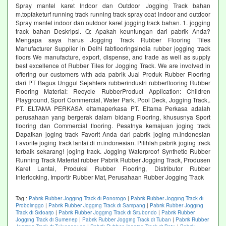
Spray mantel karet Indoor dan Outdoor Jogging Track bahan
m.topfaketurf running track running track spray coat indoor and outdoor
Spray mantel indoor dan outdoor karet jogging track bahan. 1. jogging
track bahan Deskripsi. Q: Apakah keuntungan dari pabrik Anda?
Mengapa saya harus Jogging Track Rubber Flooring Tiles
Manufacturer Supplier in Delhi fabflooringsindia rubber jogging track
floors We manufacture, export, dispense, and trade as well as supply
best excellence of Rubber Tiles for Jogging Track. We are involved in
offering our customers with ada pabrik Jual Produk Rubber Flooring
dari PT Bagus Unggul Sejahtera rubberindustri rubberflooring Rubber
Flooring Material: Recycle RubberProduct Application: Children
Playground, Sport Commercial, Water Park, Pool Deck, Jogging Track,.
PT. ELTAMA PERKASA eltamaperkasa PT. Eltama Perkasa adalah
perusahaan yang bergerak dalam bidang Flooring, khususnya Sport
flooring dan Commercial flooring. Pesatnya kemajuan joging track
Dapatkan joging track Favorit Anda dari pabrik joging m.indonesian
Favorite joging track lantai di m.indonesian. Pilihlah pabrik joging track
terbaik sekarang! joging track. Jogging Waterproof Synthetic Rubber
Running Track Material rubber Pabrik Rubber Jogging Track, Produsen
Karet Lantai, Produksi Rubber Flooring, Distributor Rubber
Interlocking, Importir Rubber Mat, Perusahaan Rubber Jogging Track
Tag :
Pabrik Rubber Jogging Track di Ponorogo
|
Pabrik Rubber Jogging Track di
Probolinggo
|
Pabrik Rubber Jogging Track di Sampang
|
Pabrik Rubber Jogging
Track di Sidoarjo
|
Pabrik Rubber Jogging Track di Situbondo
|
Pabrik Rubber
Jogging Track di Sumenep
|
Pabrik Rubber Jogging Track di Tuban
|
Pabrik Rubber