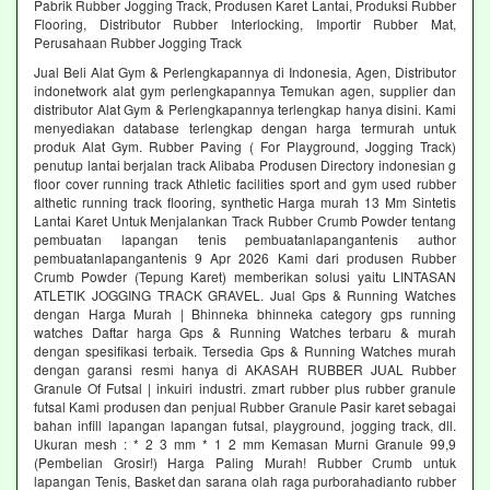
Pabrik Rubber Jogging Track, Produsen Karet Lantai, Produksi Rubber
Flooring, Distributor Rubber Interlocking, Importir Rubber Mat,
Perusahaan Rubber Jogging Track
Jual Beli Alat Gym & Perlengkapannya di Indonesia, Agen, Distributor
indonetwork alat gym perlengkapannya Temukan agen, supplier dan
distributor Alat Gym & Perlengkapannya terlengkap hanya disini. Kami
menyediakan database terlengkap dengan harga termurah untuk
produk Alat Gym. Rubber Paving ( For Playground, Jogging Track)
penutup lantai berjalan track Alibaba Produsen Directory indonesian g
floor cover running track Athletic facilities sport and gym used rubber
althetic running track flooring, synthetic Harga murah 13 Mm Sintetis
Lantai Karet Untuk Menjalankan Track Rubber Crumb Powder tentang
pembuatan lapangan tenis pembuatanlapangantenis author
pembuatanlapangantenis 9 Apr 2026 Kami dari produsen Rubber
Crumb Powder (Tepung Karet) memberikan solusi yaitu LINTASAN
ATLETIK JOGGING TRACK GRAVEL. Jual Gps & Running Watches
dengan Harga Murah | Bhinneka bhinneka category gps running
watches Daftar harga Gps & Running Watches terbaru & murah
dengan spesifikasi terbaik. Tersedia Gps & Running Watches murah
dengan garansi resmi hanya di AKASAH RUBBER JUAL Rubber
Granule Of Futsal | inkuiri industri. zmart rubber plus rubber granule
futsal Kami produsen dan penjual Rubber Granule Pasir karet sebagai
bahan infill lapangan lapangan futsal, playground, jogging track, dll.
Ukuran mesh : * 2 3 mm * 1 2 mm Kemasan Murni Granule 99,9
(Pembelian Grosir!) Harga Paling Murah! Rubber Crumb untuk
lapangan Tenis, Basket dan sarana olah raga purborahadianto rubber