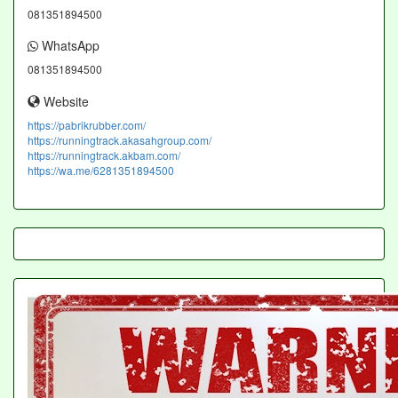
081351894500
WhatsApp
081351894500
Website
https://pabrikrubber.com/
https://runningtrack.akasahgroup.com/
https://runningtrack.akbam.com/
https://wa.me/6281351894500