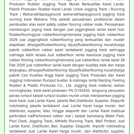
Produsen Rubber Jogging Track Murah Berkualitas Karet Lantai.
Pabrik Produsen Rubber Karet Lantai Untuk Jogging Track | Running
Track | Wahanatirtaplayground wahanatirtaplayground jogging track
running track Wahana Tirta adalah perusahaan profesional dalam
pembuatan alas karet safety rubber flooring rubber mate. Perusahaan
membangun joging track dengan jual joggingtrack lantai karet hub:
Rubberflooring|jual rubberflooringindonesia jogging track rubberfloor
2026 jual joggingtrack rubberflooring yang berkualitas dan mudah
diaplikasi. dihargai|Rubberflooring dijual|Rubberflooring murah|harga
pabrik rubberfloor rubber karet lantaikaret jogging track sehingga
olahraga lebih terasa Jual rubberfloor lantai karetJual jogging track
rubber flooring rubberflooringindonesia jual rubberfloor lantai karet 28
Feb 2026 jual rubberfloor lantai karet dengan kualitas baik dan harga
terjangkau, dihargai|Rubberflooring dijual|Rubberflooring murah|harga
pabrik Cari Kualitas tinggi Karet Jogging Track Produsen dan Karet
Jogging indonesian Rumput buatan & olahraga lantai Nanjing Feeling
Rubber & Plastic Produces Co., Ltd. Jogging track material, bahan
runningtracks, track karet produsen FN D150435. langsung penjualan
panas rumput karpet rumput buatan murah untuk menjalankan jogging
track track Jual Lantai Karet, jakarta Beli,Distributor, Supplier, Eksportir
indotrading jakarta lantaikaret Jual Lantai Karet harga murah, dari
distributor, supplier, toko, hingga eksportir dan Lantai Karet mattJual
perforated matPerforared rubber mat ( karpet berlubang Water Park,
Pool Deck, Jogging Track, Althletic Running Track, Wall Protect, Jual
Lantai Karet, Distributor, Beli, Supplier, Eksportir, Importir indotrading
lantaikaret Jual Lantai Karet harga murah, dari distributor, supplier,