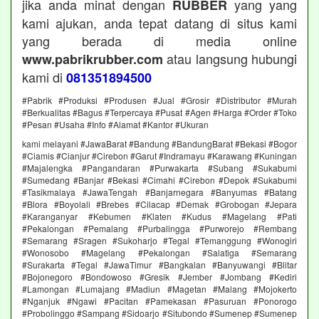
jika anda minat dengan
yang yang
RUBBER
kami ajukan, anda tepat datang di situs kami
yang berada di media online
atau langsung hubungi
www.pabrikrubber.com
kami di
081351894500
#Pabrik #Produksi #Produsen #Jual #Grosir #Distributor #Murah
#Berkualitas #Bagus #Terpercaya #Pusat #Agen #Harga #Order #Toko
#Pesan #Usaha #Info #Alamat #Kantor #Ukuran
kami melayani #JawaBarat #Bandung #BandungBarat #Bekasi #Bogor
#Ciamis #Cianjur #Cirebon #Garut #Indramayu #Karawang #Kuningan
#Majalengka #Pangandaran #Purwakarta #Subang #Sukabumi
#Sumedang #Banjar #Bekasi #Cimahi #Cirebon #Depok #Sukabumi
#Tasikmalaya #JawaTengah #Banjarnegara #Banyumas #Batang
#Blora #Boyolali #Brebes #Cilacap #Demak #Grobogan #Jepara
#Karanganyar #Kebumen #Klaten #Kudus #Magelang #Pati
#Pekalongan #Pemalang #Purbalingga #Purworejo #Rembang
#Semarang #Sragen #Sukoharjo #Tegal #Temanggung #Wonogiri
#Wonosobo #Magelang #Pekalongan #Salatiga #Semarang
#Surakarta #Tegal #JawaTimur #Bangkalan #Banyuwangi #Blitar
#Bojonegoro #Bondowoso #Gresik #Jember #Jombang #Kediri
#Lamongan #Lumajang #Madiun #Magetan #Malang #Mojokerto
#Nganjuk #Ngawi #Pacitan #Pamekasan #Pasuruan #Ponorogo
#Probolinggo #Sampang #Sidoarjo #Situbondo #Sumenep #Sumenep