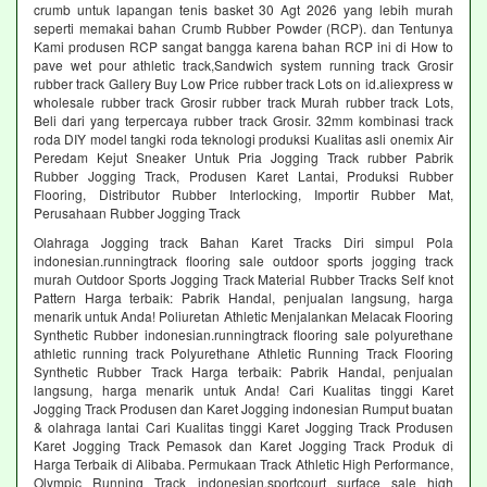
crumb untuk lapangan tenis basket 30 Agt 2026 yang lebih murah
seperti memakai bahan Crumb Rubber Powder (RCP). dan Tentunya
Kami produsen RCP sangat bangga karena bahan RCP ini di How to
pave wet pour athletic track,Sandwich system running track Grosir
rubber track Gallery Buy Low Price rubber track Lots on id.aliexpress w
wholesale rubber track Grosir rubber track Murah rubber track Lots,
Beli dari yang terpercaya rubber track Grosir. 32mm kombinasi track
roda DIY model tangki roda teknologi produksi Kualitas asli onemix Air
Peredam Kejut Sneaker Untuk Pria Jogging Track rubber Pabrik
Rubber Jogging Track, Produsen Karet Lantai, Produksi Rubber
Flooring, Distributor Rubber Interlocking, Importir Rubber Mat,
Perusahaan Rubber Jogging Track
Olahraga Jogging track Bahan Karet Tracks Diri simpul Pola
indonesian.runningtrack flooring sale outdoor sports jogging track
murah Outdoor Sports Jogging Track Material Rubber Tracks Self knot
Pattern Harga terbaik: Pabrik Handal, penjualan langsung, harga
menarik untuk Anda! Poliuretan Athletic Menjalankan Melacak Flooring
Synthetic Rubber indonesian.runningtrack flooring sale polyurethane
athletic running track Polyurethane Athletic Running Track Flooring
Synthetic Rubber Track Harga terbaik: Pabrik Handal, penjualan
langsung, harga menarik untuk Anda! Cari Kualitas tinggi Karet
Jogging Track Produsen dan Karet Jogging indonesian Rumput buatan
& olahraga lantai Cari Kualitas tinggi Karet Jogging Track Produsen
Karet Jogging Track Pemasok dan Karet Jogging Track Produk di
Harga Terbaik di Alibaba. Permukaan Track Athletic High Performance,
Olympic Running Track indonesian.sportcourt surface sale high