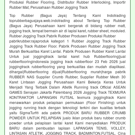
Produksi Rubber Flooring, Distributor Rubber Interlocking, Importir
Rubber Mat, Perusahaan Rubber Jogging Track
Top Rubber (Bagus Jaya) Tentang Kami Indotrading
toprubberbagusjaya.web.indotrading about Tentang Top Rubber
(Bagus Jaya) Perusahaan kami bergerak di bidang rubber matt,
jogging track, tempat bermain air di lapisi karet, rubber sheet, moduled.
Rubber Jogging Track Pabrik Rubber Produsen Produksi Rubber
pabrikrubber.rajaproduk kategori 1 Rubber Jogging Track Rubber
Jogging Track Rubber Floor. Pabrik Produsen Rubber Jogging Track
Murah Berkualitas Karet Lantai. Pabrik Produsen Rubber Karet Lantai
Untuk jual joggingtrack lantai karet hub Rubberflooring|jual
rubberflooringindonesia jogging track rubberfloor 23 Feb 2026 jual
joggingtrack rubberflooring yang berkualitas dan mudah diaplikasi.
dihargai|Rubberflooring dijual|Rubberflooring murah|harga pabrik
RUBBER NAS Supplier Crumb Rubber, Supplier Rubber Mesh 30
Karet Lintasan Jogging Perusahaan Kami Bekerja Keras Untuk
Menjadi Yang Terbaik Dalam Atletik Running track Official ASEAN
GAMES Senayan Jakarta Palembang 2026 Jogging Track TEXMURA
KONTRAKTOR LAPANGAN FUTSAL texmura joggingtrack Kami
menawarkan produk pelapisan permukaan (Floor Finishing) untuk
jogging running track dengan teknologi terkini dan kualitas terbaik
yaitu SigmaTurf® ada pabrik PRODUK BARU RUBBER CRUMB
POWDER UNTUK PELAPISAN jualo iklan produk baru rubber crumb
powder untuk pelapisan lantai karet Kami menyediakan PRODUK
BARU dalam pembuatan lapisan LAPANGAN TENIS, VOLLEY,
LINTASAN ATLETIK, JOGGING TRACK, BADMINTON,FUTSAL. Cina