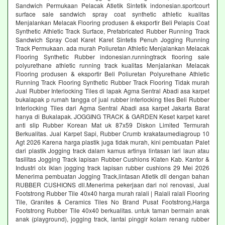
Sandwich Permukaan Pelacak Atletik Sintetik indonesian.sportcourt
surface sale sandwich spray coat synthetic athletic kualitas
Menjalankan Melacak Flooring produsen & eksportir Beli Pelapis Coat
Synthetic Athletic Track Surface, Prefabricated Rubber Running Track
Sandwich Spray Coat Karet Karet Sintetis Penuh Jogging Running
Track Permukaan. ada murah Poliuretan Athletic Menjalankan Melacak
Flooring Synthetic Rubber indonesian.runningtrack flooring sale
polyurethane athletic running track kualitas Menjalankan Melacak
Flooring produsen & eksportir Beli Poliuretan Polyurethane Athletic
Running Track Flooring Synthetic Rubber Track Flooring Tidak murah
Jual Rubber Interlocking Tiles di lapak Agma Sentral Abadi asa karpet
bukalapak p rumah tangga of jual rubber interlocking tiles Beli Rubber
Interlocking Tiles dari Agma Sentral Abadi asa karpet Jakarta Barat
hanya di Bukalapak. JOGGING TRACK & GARDEN Keset karpet karet
anti slip Rubber Korean Mat uk 87x59 Diskon Limited Termurah
Berkualitas. Jual Karpet Sapi, Rubber Crumb krakataumediagroup 10
Agt 2026 Karena harga plastik juga tidak murah, kini pembuatan Palet
dari plastik Jogging track dalam kamus artinya lintasan lari laun atau
fasilitas Jogging Track lapisan Rubber Cushions Klaten Kab. Kantor &
Industri olx iklan jogging track lapisan rubber cushions 29 Mei 2026
Menerima pembuatan Jogging Track,lintasan Atletik dll dengan bahan
RUBBER CUSHIONS dll.Menerima pekerjaan dari nol renovasi, Jual
Footstrong Rubber Tile 40x40 harga murah ralali | Ralali ralali Flooring
Tile, Granites & Ceramics Tiles No Brand Pusat Footstrong,Harga
Footstrong Rubber Tile 40x40 berkualitas. untuk taman bermain anak
anak (playground), jogging track, lantai pinggir kolam renang rubber