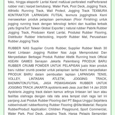
toko, hingga eksportir Lantai Karet mattJual perforated matPerforared
rubber mat ( karpet berlubang. Water Park, Pool Deck, Jogging Track,
Althletic Running Track, Wall Protect, Jogging Track TEXMURA
KONTRAKTOR LAPANGAN FUTSAL texmura joggingtrack Kami
menawarkan produk pelapisan permukaan (Floor Finishing) untuk
jogging running track dengan teknologi terkini dan kualitas terbaik
yaitu SigmaTurf Taiwan Global Exporter | natural rubber Pabrik Rubber
Jogging Track, Produsen Karet Lantai, Produksi Rubber Flooring,
Distributor Rubber Interlocking, Importir Rubber Mat, Perusahaan
Rubber Jogging Track
RUBBER NAS Supplier Crumb Rubber, Supplier Rubber Mesh 30
Karet Lintasan Jogging Rubber Nas Juga Memproduksi Dan
Menyediakan Berbagai Produk Rubber Atletik Running track Official
ASEAN GAMES Senayan Jakarta Palembang PRODUK BARU
RUBBER CRUMB POWDER UNTUK PELAPISAN jualo iklan produk
baru rubber crumb powder untuk pelapisan lantai Kami menyediakan
PRODUK BARU dalam pembuatan lapisan LAPANGAN TENIS,
VOLLEY, LINTASAN ATLETIK, JOGGING TRACK,
BADMINTON,FUTSAL. JASA PEMASANGAN RUBBER UNTUK
JOGGING TRACK JAKARTA ayobisnis.web Jasa Jual Beli 14 Jan 2026
Ayobisnis Jogging track dalam kamus artinya lintasan lari laun atau
fasilitas olahraga dengan rata rata area tempat olah raga lari ini
panjang Jual Produk Rubber Flooring dari PT Bagus Unggul Sejahtera
rubberindustri rubberflooring Rubber Flooring @Site:Material: Recycle
RubberProduct Application: Children Playground, Sport Commercial,
Water Park, Pool Deck, Jogging Track, Harga Pelapis Semprotan