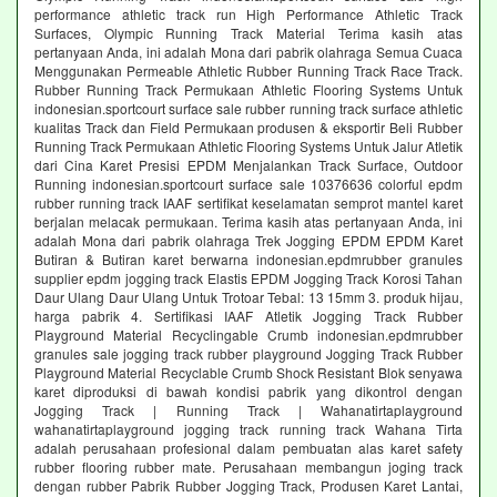
performance athletic track run High Performance Athletic Track
Surfaces, Olympic Running Track Material Terima kasih atas
pertanyaan Anda, ini adalah Mona dari pabrik olahraga Semua Cuaca
Menggunakan Permeable Athletic Rubber Running Track Race Track.
Rubber Running Track Permukaan Athletic Flooring Systems Untuk
indonesian.sportcourt surface sale rubber running track surface athletic
kualitas Track dan Field Permukaan produsen & eksportir Beli Rubber
Running Track Permukaan Athletic Flooring Systems Untuk Jalur Atletik
dari Cina Karet Presisi EPDM Menjalankan Track Surface, Outdoor
Running indonesian.sportcourt surface sale 10376636 colorful epdm
rubber running track IAAF sertifikat keselamatan semprot mantel karet
berjalan melacak permukaan. Terima kasih atas pertanyaan Anda, ini
adalah Mona dari pabrik olahraga Trek Jogging EPDM EPDM Karet
Butiran & Butiran karet berwarna indonesian.epdmrubber granules
supplier epdm jogging track Elastis EPDM Jogging Track Korosi Tahan
Daur Ulang Daur Ulang Untuk Trotoar Tebal: 13 15mm 3. produk hijau,
harga pabrik 4. Sertifikasi IAAF Atletik Jogging Track Rubber
Playground Material Recyclingable Crumb indonesian.epdmrubber
granules sale jogging track rubber playground Jogging Track Rubber
Playground Material Recyclable Crumb Shock Resistant Blok senyawa
karet diproduksi di bawah kondisi pabrik yang dikontrol dengan
Jogging Track | Running Track | Wahanatirtaplayground
wahanatirtaplayground jogging track running track Wahana Tirta
adalah perusahaan profesional dalam pembuatan alas karet safety
rubber flooring rubber mate. Perusahaan membangun joging track
dengan rubber Pabrik Rubber Jogging Track, Produsen Karet Lantai,