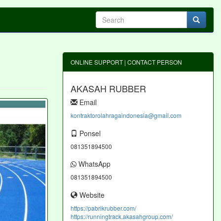
ONLINE SUPPORT | CONTACT PERSON
AKASAH RUBBER
Email
kontraktorolahragaindonesia@gmail.com
Ponsel
081351894500
WhatsApp
081351894500
Website
https://pabrikrubber.com/
https://runningtrack.akasahgroup.com/