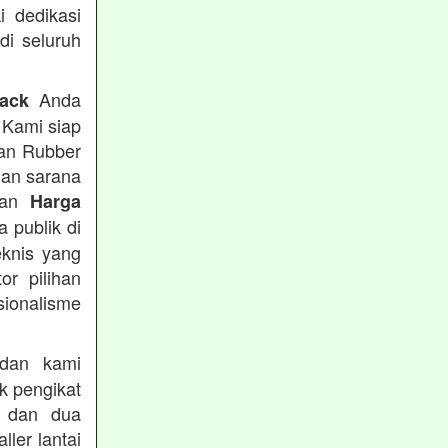
i dedikasi
 di seluruh
Anda
rack
 Kami siap
tan Rubber
han sarana
tkan
Harga
 publik di
eknis yang
or pilihan
ionalisme
an kami
k pengikat
n dan dua
ler lantai