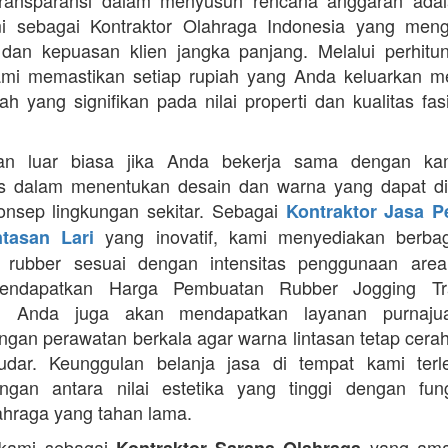
Transparansi dalam menyusun rencana anggaran adala
mi sebagai Kontraktor Olahraga Indonesia yang men
s dan kepuasan klien jangka panjang. Melalui perhit
ami memastikan setiap rupiah yang Anda keluarkan 
ah yang signifikan pada nilai properti dan kualitas fas
an luar biasa jika Anda bekerja sama dengan ka
itas dalam menentukan desain dan warna yang dapat d
nsep lingkungan sekitar. Sebagai
Kontraktor Jasa 
yang inovatif, kami menyediakan berbaga
ntasan Lari
n rubber sesuai dengan intensitas penggunaan area 
mendapatkan Harga Pembuatan Rubber Jogging Tr
, Anda juga akan mendapatkan layanan purnaju
gan perawatan berkala agar warna lintasan tetap cerah
dar. Keunggulan belanja jasa di tempat kami terl
gan antara nilai estetika yang tinggi dengan fung
ahraga yang tahan lama.
 kami sebagai
yang ama