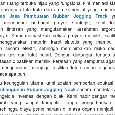
an ruang terbuka hijau yang fungsional kini menjadi st
rencanaan tata kota dan area komersial yang modern
ya
aan Jasa Pembuatan Rubber Jogging Track
a menangani berbagai proyek strategis, kami f
an lintasan yang mengutamakan kesehatan ergon
nya. Kami memastikan setiap proyek memiliki kuali
enggunakan material karet sintetis yang mampu
n secara efektif, sehingga meminimalkan risiko ce
an kaki dan lutut pelari. Dengan dukungan tenaga ah
intasan dipastikan memiliki kerataan yang sempurna agar
 menggenang, menjaga fasilitas tetap aman diguna
uaca apa pun.
tu keunggulan utama kami adalah pemberian edukasi
secara mendetail 
mbangunan Rubber Jogging Track
gelola investasi dengan bijak. Kami hadir dengan 
rah yang sangat kompetitif tanpa mengorbankan du
 sehingga biaya pemeliharaan di masa depan menjadi 