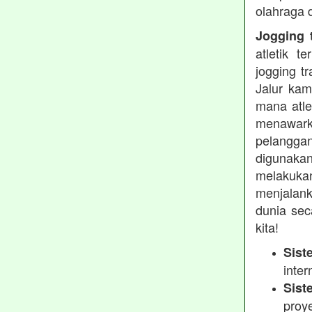
olahraga 
Jogging t
atletik 
jogging t
Jalur kam
mana atle
menawarka
pelanggan
digunakan
melakukan
menjalank
dunia sec
kita!
Sist
inter
Sist
proy