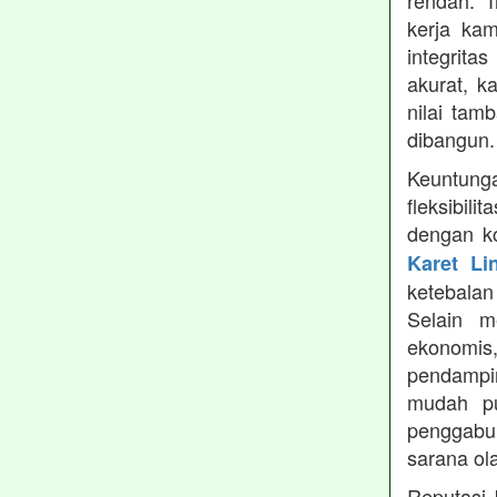
rendah. 
kerja ka
integrita
akurat, k
nilai tamb
dibangun.
Keuntung
fleksibil
dengan ko
Karet Li
ketebala
Selain 
ekonomis
pendampin
mudah pu
penggabun
sarana ol
Reputasi