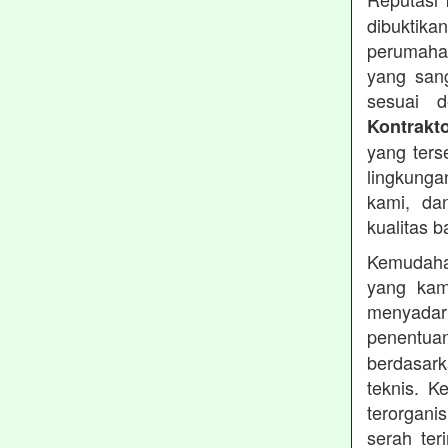
dibuktika
perumahan
yang sang
sesuai d
Kontrakt
yang ters
lingkung
kami, da
kualitas b
Kemudahan
yang kam
menyadari
penentu
berdasark
teknis. 
terorgani
serah te