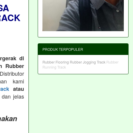
SA
RACK
PRODUK TERPOPULER
rgerak di
Rubber Flooring
Rubber Jogging Track
Rubber
n Rubber
Running Track
istributor
man kami
ack
atau
 dan jelas
nakan