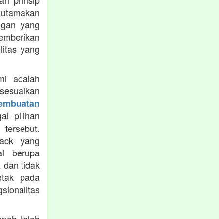
h prinsip
gutamakan
ungan yang
memberikan
ilitas yang
mi adalah
isesuaikan
Pembuatan
i pilihan
tersebut.
ack yang
al berupa
 dan tidak
etak pada
sionalitas
nah telah