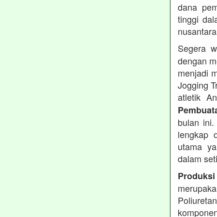
dana pemb
tinggi dal
nusantara
Segera w
dengan me
menjadi m
Jogging T
atletik 
Pembuata
bulan ini
lengkap d
utama ya
dalam set
Produksi
merupakan
Poliuret
komponen 