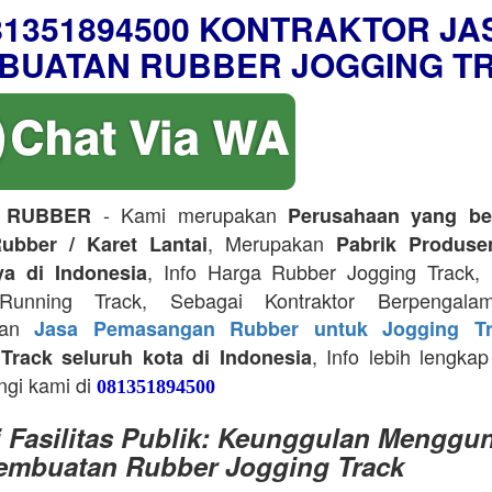
81351894500 KONTRAKTOR JA
BUATAN RUBBER JOGGING T
- Kami merupakan
 RUBBER
Perusahaan yang be
, Merupakan
ubber / Karet Lantai
Pabrik Produse
, Info Harga Rubber Jogging Track, D
ya di Indonesia
Running Track, Sebagai Kontraktor Berpengala
kan
Jasa Pemasangan Rubber untuk Jogging Tr
, Info lebih lengkap
Track seluruh kota di Indonesia
ngi kami di
081351894500
i Fasilitas Publik: Keunggulan Menggu
embuatan Rubber Jogging Track