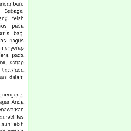
andar baru
. Sebagai
ng telah
okus pada
omis bagi
tas bagus
 menyerap
dera pada
li, setiap
 tidak ada
kan dalam
 mengenai
agar Anda
menawarkan
rabilitas
jauh lebih