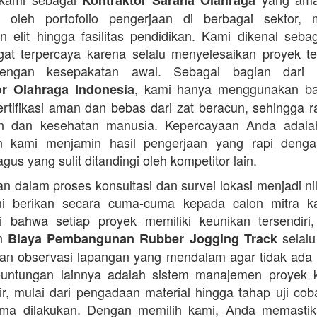
Kontraktor Sarana Olahraga
n oleh portofolio pengerjaan di berbagai sektor, 
 elit hingga fasilitas pendidikan. Kami dikenal seba
at terpercaya karena selalu menyelesaikan proyek t
engan kesepakatan awal. Sebagai bagian dari 
, kami hanya menggunakan b
or Olahraga Indonesia
ertifikasi aman dan bebas dari zat beracun, sehingga 
an dan kesehatan manusia. Kepercayaan Anda adalah 
n kami menjamin hasil pengerjaan yang rapi denga
agus yang sulit ditandingi oleh kompetitor lain.
 dalam proses konsultasi dan survei lokasi menjadi ni
i berikan secara cuma-cuma kepada calon mitra k
 bahwa setiap proyek memiliki keunikan tersendiri
an
selalu
Biaya Pembangunan Rubber Jogging Track
an observasi lapangan yang mendalam agar tidak ada
Keuntungan lainnya adalah sistem manajemen proyek 
sir, mulai dari pengadaan material hingga tahap uji co
rima dilakukan. Dengan memilih kami, Anda memasti