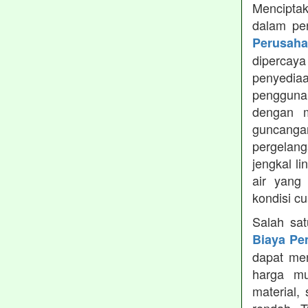
Menciptak
dalam pe
Perusah
dipercay
penyedia
pengguna
dengan m
guncanga
pergelang
jengkal l
air yang
kondisi c
Salah sa
Biaya Pe
dapat men
harga mu
material,