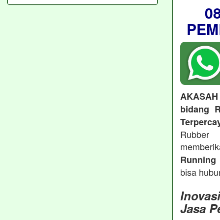
0
PEM
AKASAH
bidang R
Terperca
Rubber 
memberi
Running 
bisa hubu
Inovas
Jasa P