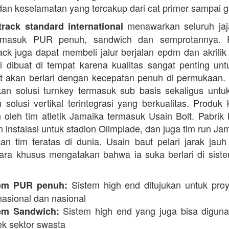
dan keselamatan yang tercakup dari cat primer sampai ga
menawarkan seluruh jaja
rack standard international
termasuk PUR penuh, sandwich dan semprotannya. 
rack juga dapat membeli jalur berjalan epdm dan akrilik 
i dibuat di tempat karena kualitas sangat penting unt
t akan berlari dengan kecepatan penuh di permukaan.
n solusi turnkey termasuk sub basis sekaligus unt
 solusi vertikal terintegrasi yang berkualitas. Produk 
 oleh tim atletik Jamaika termasuk Usain Bolt. Pabrik 
 instalasi untuk stadion Olimpiade, dan juga tim run Ja
an tim teratas di dunia. Usain baut pelari jarak jauh 
ara khusus mengatakan bahwa ia suka berlari di siste
Sistem high end ditujukan untuk proy
em PUR penuh:
nasional dan nasional
Sistem high end yang juga bisa digun
em Sandwich:
ek sektor swasta