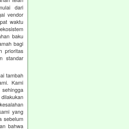
mulai dari
gai vendor
epat waktu
ekosistem
ahan baku
ramah bagi
prioritas
n standar
lai tambah
ami. Kami
, sehingga
 dilakukan
 kesalahan
kami yang
ba sebelum
kan bahwa