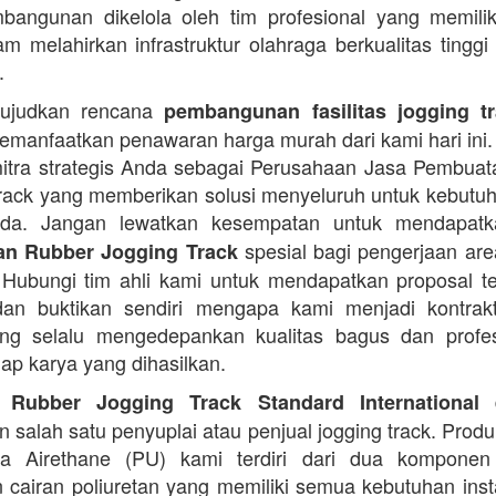
angunan dikelola oleh tim profesional yang memilik
am melahirkan infrastruktur olahraga berkualitas tinggi
.
ujudkan rencana
pembangunan fasilitas jogging t
manfaatkan penawaran harga murah dari kami hari ini.
itra strategis Anda sebagai Perusahaan Jasa Pembua
rack yang memberikan solusi menyeluruh untuk kebutu
Anda. Jangan lewatkan kesempatan untuk mendapa
spesial bagi pengerjaan area
n Rubber Jogging Track
. Hubungi tim ahli kami untuk mendapatkan proposal t
an buktikan sendiri mengapa kami menjadi kontrakt
ng selalu mengedepankan kualitas bagus dan profes
iap karya yang dihasilkan.
d
 Rubber Jogging Track Standard International
 salah satu penyuplai atau penjual jogging track. Produ
ana Airethane (PU) kami terdiri dari dua kompone
cairan poliuretan yang memiliki semua kebutuhan instal