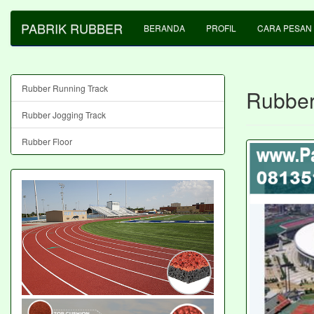
PABRIK RUBBER
BERANDA
PROFIL
CARA PESAN
Rubber Running Track
Rubber
Rubber Jogging Track
Rubber Floor