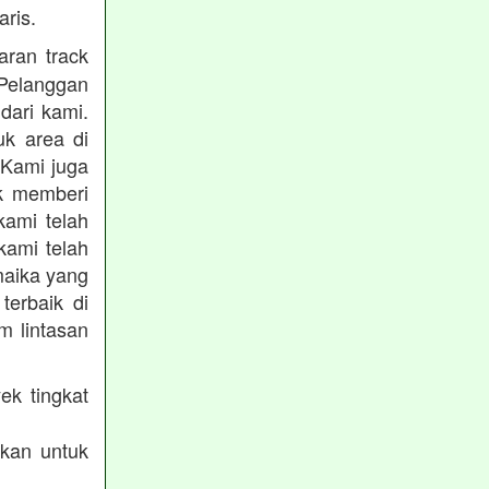
ris.
ran track
Pelanggan
dari kami.
uk area di
 Kami juga
uk memberi
kami telah
kami telah
maika yang
terbaik di
m lintasan
ek tingkat
akan untuk