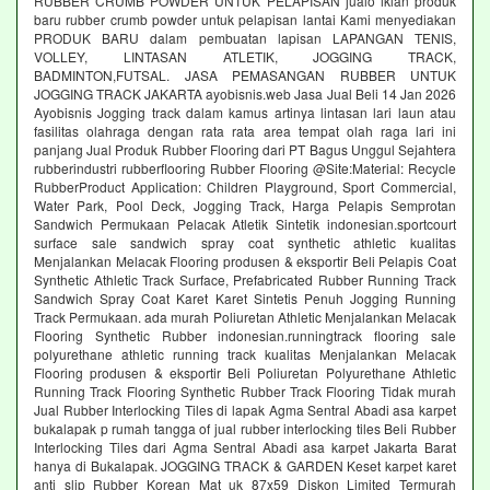
RUBBER CRUMB POWDER UNTUK PELAPISAN jualo iklan produk
baru rubber crumb powder untuk pelapisan lantai Kami menyediakan
PRODUK BARU dalam pembuatan lapisan LAPANGAN TENIS,
VOLLEY, LINTASAN ATLETIK, JOGGING TRACK,
BADMINTON,FUTSAL. JASA PEMASANGAN RUBBER UNTUK
JOGGING TRACK JAKARTA ayobisnis.web Jasa Jual Beli 14 Jan 2026
Ayobisnis Jogging track dalam kamus artinya lintasan lari laun atau
fasilitas olahraga dengan rata rata area tempat olah raga lari ini
panjang Jual Produk Rubber Flooring dari PT Bagus Unggul Sejahtera
rubberindustri rubberflooring Rubber Flooring @Site:Material: Recycle
RubberProduct Application: Children Playground, Sport Commercial,
Water Park, Pool Deck, Jogging Track, Harga Pelapis Semprotan
Sandwich Permukaan Pelacak Atletik Sintetik indonesian.sportcourt
surface sale sandwich spray coat synthetic athletic kualitas
Menjalankan Melacak Flooring produsen & eksportir Beli Pelapis Coat
Synthetic Athletic Track Surface, Prefabricated Rubber Running Track
Sandwich Spray Coat Karet Karet Sintetis Penuh Jogging Running
Track Permukaan. ada murah Poliuretan Athletic Menjalankan Melacak
Flooring Synthetic Rubber indonesian.runningtrack flooring sale
polyurethane athletic running track kualitas Menjalankan Melacak
Flooring produsen & eksportir Beli Poliuretan Polyurethane Athletic
Running Track Flooring Synthetic Rubber Track Flooring Tidak murah
Jual Rubber Interlocking Tiles di lapak Agma Sentral Abadi asa karpet
bukalapak p rumah tangga of jual rubber interlocking tiles Beli Rubber
Interlocking Tiles dari Agma Sentral Abadi asa karpet Jakarta Barat
hanya di Bukalapak. JOGGING TRACK & GARDEN Keset karpet karet
anti slip Rubber Korean Mat uk 87x59 Diskon Limited Termurah