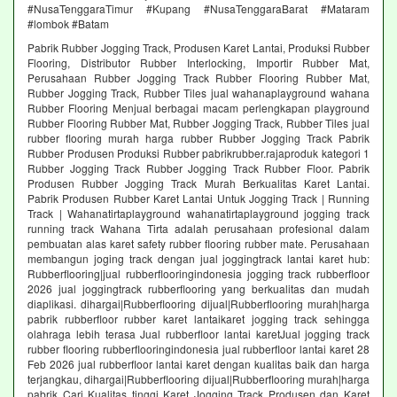
#NusaTenggaraTimur #Kupang #NusaTenggaraBarat #Mataram
#lombok #Batam
Pabrik Rubber Jogging Track, Produsen Karet Lantai, Produksi Rubber
Flooring, Distributor Rubber Interlocking, Importir Rubber Mat,
Perusahaan Rubber Jogging Track Rubber Flooring Rubber Mat,
Rubber Jogging Track, Rubber Tiles jual wahanaplayground wahana
Rubber Flooring Menjual berbagai macam perlengkapan playground
Rubber Flooring Rubber Mat, Rubber Jogging Track, Rubber Tiles jual
rubber flooring murah harga rubber Rubber Jogging Track Pabrik
Rubber Produsen Produksi Rubber pabrikrubber.rajaproduk kategori 1
Rubber Jogging Track Rubber Jogging Track Rubber Floor. Pabrik
Produsen Rubber Jogging Track Murah Berkualitas Karet Lantai.
Pabrik Produsen Rubber Karet Lantai Untuk Jogging Track | Running
Track | Wahanatirtaplayground wahanatirtaplayground jogging track
running track Wahana Tirta adalah perusahaan profesional dalam
pembuatan alas karet safety rubber flooring rubber mate. Perusahaan
membangun joging track dengan jual joggingtrack lantai karet hub:
Rubberflooring|jual rubberflooringindonesia jogging track rubberfloor
2026 jual joggingtrack rubberflooring yang berkualitas dan mudah
diaplikasi. dihargai|Rubberflooring dijual|Rubberflooring murah|harga
pabrik rubberfloor rubber karet lantaikaret jogging track sehingga
olahraga lebih terasa Jual rubberfloor lantai karetJual jogging track
rubber flooring rubberflooringindonesia jual rubberfloor lantai karet 28
Feb 2026 jual rubberfloor lantai karet dengan kualitas baik dan harga
terjangkau, dihargai|Rubberflooring dijual|Rubberflooring murah|harga
pabrik Cari Kualitas tinggi Karet Jogging Track Produsen dan Karet