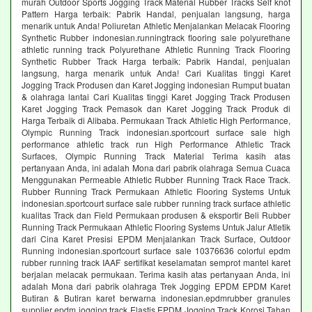
murah Outdoor Sports Jogging Track Material Rubber Tracks Self knot
Pattern Harga terbaik: Pabrik Handal, penjualan langsung, harga
menarik untuk Anda! Poliuretan Athletic Menjalankan Melacak Flooring
Synthetic Rubber indonesian.runningtrack flooring sale polyurethane
athletic running track Polyurethane Athletic Running Track Flooring
Synthetic Rubber Track Harga terbaik: Pabrik Handal, penjualan
langsung, harga menarik untuk Anda! Cari Kualitas tinggi Karet
Jogging Track Produsen dan Karet Jogging indonesian Rumput buatan
& olahraga lantai Cari Kualitas tinggi Karet Jogging Track Produsen
Karet Jogging Track Pemasok dan Karet Jogging Track Produk di
Harga Terbaik di Alibaba. Permukaan Track Athletic High Performance,
Olympic Running Track indonesian.sportcourt surface sale high
performance athletic track run High Performance Athletic Track
Surfaces, Olympic Running Track Material Terima kasih atas
pertanyaan Anda, ini adalah Mona dari pabrik olahraga Semua Cuaca
Menggunakan Permeable Athletic Rubber Running Track Race Track.
Rubber Running Track Permukaan Athletic Flooring Systems Untuk
indonesian.sportcourt surface sale rubber running track surface athletic
kualitas Track dan Field Permukaan produsen & eksportir Beli Rubber
Running Track Permukaan Athletic Flooring Systems Untuk Jalur Atletik
dari Cina Karet Presisi EPDM Menjalankan Track Surface, Outdoor
Running indonesian.sportcourt surface sale 10376636 colorful epdm
rubber running track IAAF sertifikat keselamatan semprot mantel karet
berjalan melacak permukaan. Terima kasih atas pertanyaan Anda, ini
adalah Mona dari pabrik olahraga Trek Jogging EPDM EPDM Karet
Butiran & Butiran karet berwarna indonesian.epdmrubber granules
supplier epdm jogging track Elastis EPDM Jogging Track Korosi Tahan