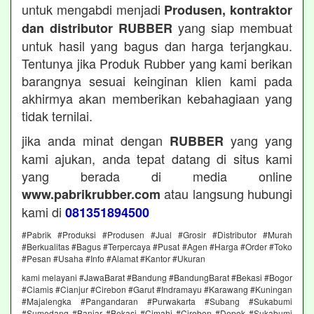
untuk mengabdi menjadi
Produsen, kontraktor
yang siap membuat
dan distributor RUBBER
untuk hasil yang bagus dan harga terjangkau.
Tentunya jika Produk Rubber yang kami berikan
barangnya sesuai keinginan klien kami pada
akhirmya akan memberikan kebahagiaan yang
tidak ternilai.
jika anda minat dengan
yang yang
RUBBER
kami ajukan, anda tepat datang di situs kami
yang berada di media online
atau langsung hubungi
www.pabrikrubber.com
kami di
081351894500
#Pabrik #Produksi #Produsen #Jual #Grosir #Distributor #Murah
#Berkualitas #Bagus #Terpercaya #Pusat #Agen #Harga #Order #Toko
#Pesan #Usaha #Info #Alamat #Kantor #Ukuran
kami melayani #JawaBarat #Bandung #BandungBarat #Bekasi #Bogor
#Ciamis #Cianjur #Cirebon #Garut #Indramayu #Karawang #Kuningan
#Majalengka #Pangandaran #Purwakarta #Subang #Sukabumi
#Sumedang #Banjar #Bekasi #Cimahi #Cirebon #Depok #Sukabumi