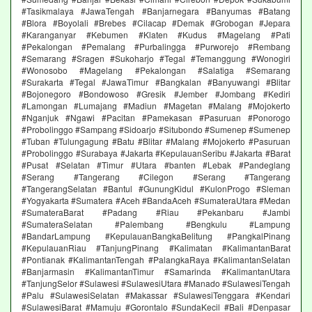
#Tasikmalaya #JawaTengah #Banjarnegara #Banyumas #Batang
#Blora #Boyolali #Brebes #Cilacap #Demak #Grobogan #Jepara
#Karanganyar #Kebumen #Klaten #Kudus #Magelang #Pati
#Pekalongan #Pemalang #Purbalingga #Purworejo #Rembang
#Semarang #Sragen #Sukoharjo #Tegal #Temanggung #Wonogiri
#Wonosobo #Magelang #Pekalongan #Salatiga #Semarang
#Surakarta #Tegal #JawaTimur #Bangkalan #Banyuwangi #Blitar
#Bojonegoro #Bondowoso #Gresik #Jember #Jombang #Kediri
#Lamongan #Lumajang #Madiun #Magetan #Malang #Mojokerto
#Nganjuk #Ngawi #Pacitan #Pamekasan #Pasuruan #Ponorogo
#Probolinggo #Sampang #Sidoarjo #Situbondo #Sumenep #Sumenep
#Tuban #Tulungagung #Batu #Blitar #Malang #Mojokerto #Pasuruan
#Probolinggo #Surabaya #Jakarta #KepulauanSeribu #Jakarta #Barat
#Pusat #Selatan #Timur #Utara #banten #Lebak #Pandeglang
#Serang #Tangerang #Cilegon #Serang #Tangerang
#TangerangSelatan #Bantul #GunungKidul #KulonProgo #Sleman
#Yogyakarta #Sumatera #Aceh #BandaAceh #SumateraUtara #Medan
#SumateraBarat #Padang #Riau #Pekanbaru #Jambi
#SumateraSelatan #Palembang #Bengkulu #Lampung
#BandarLampung #KepulauanBangkaBelitung #PangkalPinang
#KepulauanRiau #TanjungPinang #Kalimatan #KalimantanBarat
#Pontianak #KalimantanTengah #PalangkaRaya #KalimantanSelatan
#Banjarmasin #KalimantanTimur #Samarinda #KalimantanUtara
#TanjungSelor #Sulawesi #SulawesiUtara #Manado #SulawesiTengah
#Palu #SulawesiSelatan #Makassar #SulawesiTenggara #Kendari
#SulawesiBarat #Mamuju #Gorontalo #SundaKecil #Bali #Denpasar