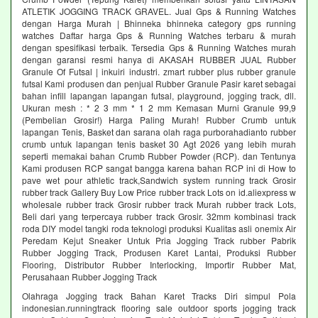
ATLETIK JOGGING TRACK GRAVEL. Jual Gps & Running Watches
dengan Harga Murah | Bhinneka bhinneka category gps running
watches Daftar harga Gps & Running Watches terbaru & murah
dengan spesifikasi terbaik. Tersedia Gps & Running Watches murah
dengan garansi resmi hanya di AKASAH RUBBER JUAL Rubber
Granule Of Futsal | inkuiri industri. zmart rubber plus rubber granule
futsal Kami produsen dan penjual Rubber Granule Pasir karet sebagai
bahan infill lapangan lapangan futsal, playground, jogging track, dll.
Ukuran mesh : * 2 3 mm * 1 2 mm Kemasan Murni Granule 99,9
(Pembelian Grosir!) Harga Paling Murah! Rubber Crumb untuk
lapangan Tenis, Basket dan sarana olah raga purborahadianto rubber
crumb untuk lapangan tenis basket 30 Agt 2026 yang lebih murah
seperti memakai bahan Crumb Rubber Powder (RCP). dan Tentunya
Kami produsen RCP sangat bangga karena bahan RCP ini di How to
pave wet pour athletic track,Sandwich system running track Grosir
rubber track Gallery Buy Low Price rubber track Lots on id.aliexpress w
wholesale rubber track Grosir rubber track Murah rubber track Lots,
Beli dari yang terpercaya rubber track Grosir. 32mm kombinasi track
roda DIY model tangki roda teknologi produksi Kualitas asli onemix Air
Peredam Kejut Sneaker Untuk Pria Jogging Track rubber Pabrik
Rubber Jogging Track, Produsen Karet Lantai, Produksi Rubber
Flooring, Distributor Rubber Interlocking, Importir Rubber Mat,
Perusahaan Rubber Jogging Track
Olahraga Jogging track Bahan Karet Tracks Diri simpul Pola
indonesian.runningtrack flooring sale outdoor sports jogging track