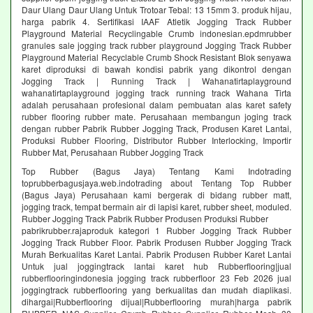
Daur Ulang Daur Ulang Untuk Trotoar Tebal: 13 15mm 3. produk hijau,
harga pabrik 4. Sertifikasi IAAF Atletik Jogging Track Rubber
Playground Material Recyclingable Crumb indonesian.epdmrubber
granules sale jogging track rubber playground Jogging Track Rubber
Playground Material Recyclable Crumb Shock Resistant Blok senyawa
karet diproduksi di bawah kondisi pabrik yang dikontrol dengan
Jogging Track | Running Track | Wahanatirtaplayground
wahanatirtaplayground jogging track running track Wahana Tirta
adalah perusahaan profesional dalam pembuatan alas karet safety
rubber flooring rubber mate. Perusahaan membangun joging track
dengan rubber Pabrik Rubber Jogging Track, Produsen Karet Lantai,
Produksi Rubber Flooring, Distributor Rubber Interlocking, Importir
Rubber Mat, Perusahaan Rubber Jogging Track
Top Rubber (Bagus Jaya) Tentang Kami Indotrading
toprubberbagusjaya.web.indotrading about Tentang Top Rubber
(Bagus Jaya) Perusahaan kami bergerak di bidang rubber matt,
jogging track, tempat bermain air di lapisi karet, rubber sheet, moduled.
Rubber Jogging Track Pabrik Rubber Produsen Produksi Rubber
pabrikrubber.rajaproduk kategori 1 Rubber Jogging Track Rubber
Jogging Track Rubber Floor. Pabrik Produsen Rubber Jogging Track
Murah Berkualitas Karet Lantai. Pabrik Produsen Rubber Karet Lantai
Untuk jual joggingtrack lantai karet hub Rubberflooring|jual
rubberflooringindonesia jogging track rubberfloor 23 Feb 2026 jual
joggingtrack rubberflooring yang berkualitas dan mudah diaplikasi.
dihargai|Rubberflooring dijual|Rubberflooring murah|harga pabrik