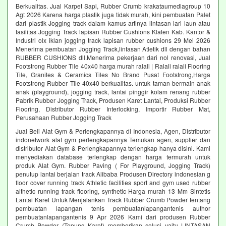
Berkualitas. Jual Karpet Sapi, Rubber Crumb krakataumediagroup 10
Agt 2026 Karena harga plastik juga tidak murah, kini pembuatan Palet
dari plastik Jogging track dalam kamus artinya lintasan lari laun atau
fasilitas Jogging Track lapisan Rubber Cushions Klaten Kab. Kantor &
Industri olx iklan jogging track lapisan rubber cushions 29 Mei 2026
Menerima pembuatan Jogging Track,lintasan Atletik dll dengan bahan
RUBBER CUSHIONS dll.Menerima pekerjaan dari nol renovasi, Jual
Footstrong Rubber Tile 40x40 harga murah ralali | Ralali ralali Flooring
Tile, Granites & Ceramics Tiles No Brand Pusat Footstrong,Harga
Footstrong Rubber Tile 40x40 berkualitas. untuk taman bermain anak
anak (playground), jogging track, lantai pinggir kolam renang rubber
Pabrik Rubber Jogging Track, Produsen Karet Lantai, Produksi Rubber
Flooring, Distributor Rubber Interlocking, Importir Rubber Mat,
Perusahaan Rubber Jogging Track
Jual Beli Alat Gym & Perlengkapannya di Indonesia, Agen, Distributor
indonetwork alat gym perlengkapannya Temukan agen, supplier dan
distributor Alat Gym & Perlengkapannya terlengkap hanya disini. Kami
menyediakan database terlengkap dengan harga termurah untuk
produk Alat Gym. Rubber Paving ( For Playground, Jogging Track)
penutup lantai berjalan track Alibaba Produsen Directory indonesian g
floor cover running track Athletic facilities sport and gym used rubber
althetic running track flooring, synthetic Harga murah 13 Mm Sintetis
Lantai Karet Untuk Menjalankan Track Rubber Crumb Powder tentang
pembuatan lapangan tenis pembuatanlapangantenis author
pembuatanlapangantenis 9 Apr 2026 Kami dari produsen Rubber
Crumb Powder (Tepung Karet) memberikan solusi yaitu LINTASAN