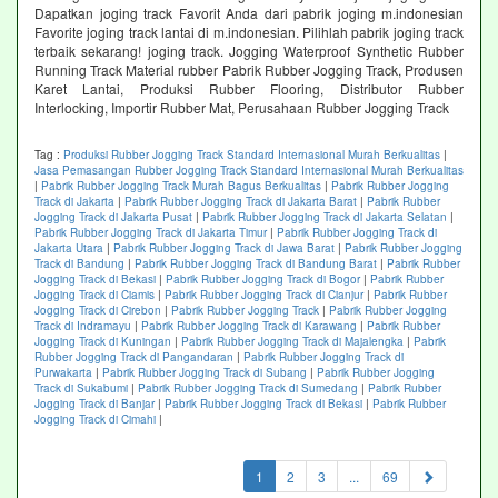
Dapatkan joging track Favorit Anda dari pabrik joging m.indonesian
Favorite joging track lantai di m.indonesian. Pilihlah pabrik joging track
terbaik sekarang! joging track. Jogging Waterproof Synthetic Rubber
Running Track Material rubber Pabrik Rubber Jogging Track, Produsen
Karet Lantai, Produksi Rubber Flooring, Distributor Rubber
Interlocking, Importir Rubber Mat, Perusahaan Rubber Jogging Track
Tag :
Produksi Rubber Jogging Track Standard Internasional Murah Berkualitas
|
Jasa Pemasangan Rubber Jogging Track Standard Internasional Murah Berkualitas
|
Pabrik Rubber Jogging Track Murah Bagus Berkualitas
|
Pabrik Rubber Jogging
Track di Jakarta
|
Pabrik Rubber Jogging Track di Jakarta Barat
|
Pabrik Rubber
Jogging Track di Jakarta Pusat
|
Pabrik Rubber Jogging Track di Jakarta Selatan
|
Pabrik Rubber Jogging Track di Jakarta Timur
|
Pabrik Rubber Jogging Track di
Jakarta Utara
|
Pabrik Rubber Jogging Track di Jawa Barat
|
Pabrik Rubber Jogging
Track di Bandung
|
Pabrik Rubber Jogging Track di Bandung Barat
|
Pabrik Rubber
Jogging Track di Bekasi
|
Pabrik Rubber Jogging Track di Bogor
|
Pabrik Rubber
Jogging Track di Ciamis
|
Pabrik Rubber Jogging Track di Cianjur
|
Pabrik Rubber
Jogging Track di Cirebon
|
Pabrik Rubber Jogging Track
|
Pabrik Rubber Jogging
Track di Indramayu
|
Pabrik Rubber Jogging Track di Karawang
|
Pabrik Rubber
Jogging Track di Kuningan
|
Pabrik Rubber Jogging Track di Majalengka
|
Pabrik
Rubber Jogging Track di Pangandaran
|
Pabrik Rubber Jogging Track di
Purwakarta
|
Pabrik Rubber Jogging Track di Subang
|
Pabrik Rubber Jogging
Track di Sukabumi
|
Pabrik Rubber Jogging Track di Sumedang
|
Pabrik Rubber
Jogging Track di Banjar
|
Pabrik Rubber Jogging Track di Bekasi
|
Pabrik Rubber
Jogging Track di Cimahi
|
(current)
1
2
3
...
69