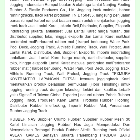
Jogging indonesian Rumput buatan & olahraga lantai Nanjing Feeling
Rubber & Plastic Produces Co., Ltd. Jogging track material, bahan
runningtracks, track karet produsen FN D150435. langsung penjualan
panas rumput karpet rumput buatan murah untuk menjalankan jogging
track track Jual Lantai Karet, jakarta Beli,Distributor, Supplier, Eksportir
indotrading jakarta lantaikaret Jual Lantai Karet harga murah, dari
distributor, supplier, toko, hingga eksportir dan Lantai Karet mattJual
perforated matPerforared rubber mat ( karpet berlubang Water Park,
Pool Deck, Jogging Track, Althletic Running Track, Wall Protect, Jual
Lantai Karet, Distributor, Beli, Supplier, Eksportir, Importir indotrading
lantaikaret Jual Lantai Karet harga murah, dari distributor, supplier,
toko, hingga eksportir Lantai Karet mattJual perforated matPerforared
rubber mat ( karpet berlubang. Water Park, Pool Deck, Jogging Track,
Althletic Running Track, Wall Protect, Jogging Track TEXMURA
KONTRAKTOR LAPANGAN FUTSAL texmura joggingtrack Kami
menawarkan produk pelapisan permukaan (Floor Finishing) untuk
jogging running track dengan teknologi terkini dan kualitas terbaik
yaitu SigmaTurf Taiwan Global Exporter | natural rubber Pabrik Rubber
Jogging Track, Produsen Karet Lantai, Produksi Rubber Flooring,
Distributor Rubber Interlocking, Importir Rubber Mat, Perusahaan
Rubber Jogging Track
RUBBER NAS Supplier Crumb Rubber, Supplier Rubber Mesh 30
Karet Lintasan Jogging Rubber Nas Juga Memproduksi Dan
Menyediakan Berbagai Produk Rubber Atletik Running track Official
ASEAN GAMES Senayan Jakarta Palembang PRODUK BARU