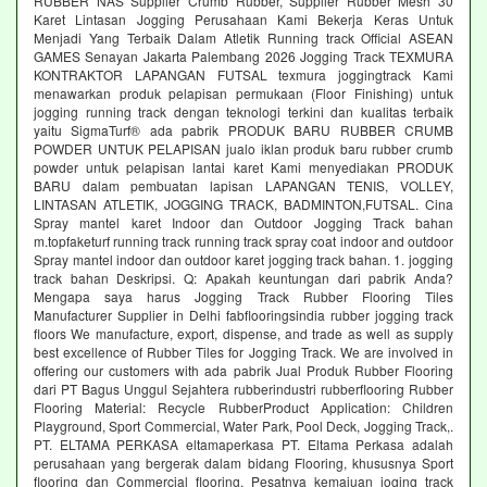
RUBBER NAS Supplier Crumb Rubber, Supplier Rubber Mesh 30
Karet Lintasan Jogging Perusahaan Kami Bekerja Keras Untuk
Menjadi Yang Terbaik Dalam Atletik Running track Official ASEAN
GAMES Senayan Jakarta Palembang 2026 Jogging Track TEXMURA
KONTRAKTOR LAPANGAN FUTSAL texmura joggingtrack Kami
menawarkan produk pelapisan permukaan (Floor Finishing) untuk
jogging running track dengan teknologi terkini dan kualitas terbaik
yaitu SigmaTurf® ada pabrik PRODUK BARU RUBBER CRUMB
POWDER UNTUK PELAPISAN jualo iklan produk baru rubber crumb
powder untuk pelapisan lantai karet Kami menyediakan PRODUK
BARU dalam pembuatan lapisan LAPANGAN TENIS, VOLLEY,
LINTASAN ATLETIK, JOGGING TRACK, BADMINTON,FUTSAL. Cina
Spray mantel karet Indoor dan Outdoor Jogging Track bahan
m.topfaketurf running track running track spray coat indoor and outdoor
Spray mantel indoor dan outdoor karet jogging track bahan. 1. jogging
track bahan Deskripsi. Q: Apakah keuntungan dari pabrik Anda?
Mengapa saya harus Jogging Track Rubber Flooring Tiles
Manufacturer Supplier in Delhi fabflooringsindia rubber jogging track
floors We manufacture, export, dispense, and trade as well as supply
best excellence of Rubber Tiles for Jogging Track. We are involved in
offering our customers with ada pabrik Jual Produk Rubber Flooring
dari PT Bagus Unggul Sejahtera rubberindustri rubberflooring Rubber
Flooring Material: Recycle RubberProduct Application: Children
Playground, Sport Commercial, Water Park, Pool Deck, Jogging Track,.
PT. ELTAMA PERKASA eltamaperkasa PT. Eltama Perkasa adalah
perusahaan yang bergerak dalam bidang Flooring, khususnya Sport
flooring dan Commercial flooring. Pesatnya kemajuan joging track