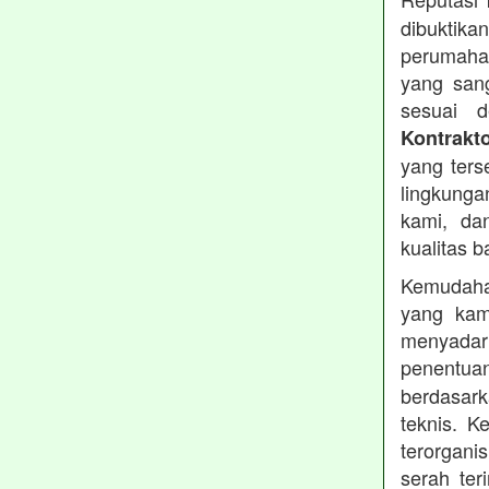
dibuktika
perumahan
yang sang
sesuai d
Kontrakt
yang ters
lingkung
kami, da
kualitas b
Kemudahan
yang kam
menyadari
penentu
berdasark
teknis. 
terorgani
serah te