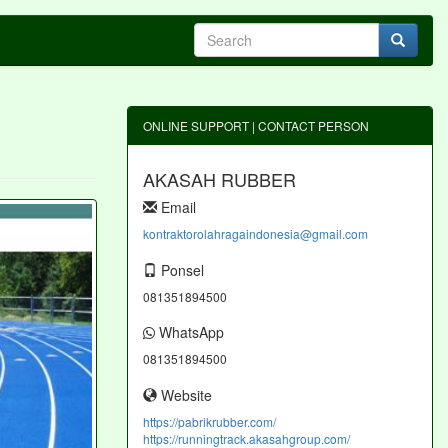
ONLINE SUPPORT | CONTACT PERSON
AKASAH RUBBER
Email
kontraktorolahragaindonesia@gmail.com
Ponsel
081351894500
WhatsApp
081351894500
Website
https://pabrikrubber.com/
https://runningtrack.akasahgroup.com/