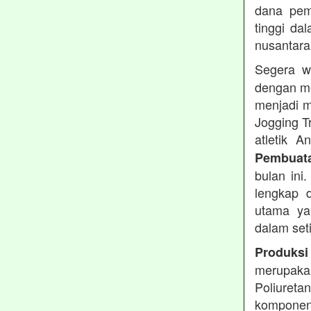
dana pemb
tinggi dal
nusantara
Segera w
dengan me
menjadi m
Jogging T
atletik 
Pembuata
bulan ini
lengkap d
utama ya
dalam set
Produksi
merupakan
Poliuret
komponen 