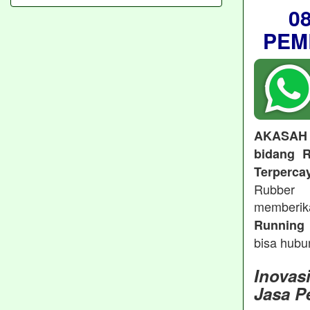
0
PEM
AKASAH
bidang R
Terperca
Rubber 
memberi
Running 
bisa hubu
Inovas
Jasa P