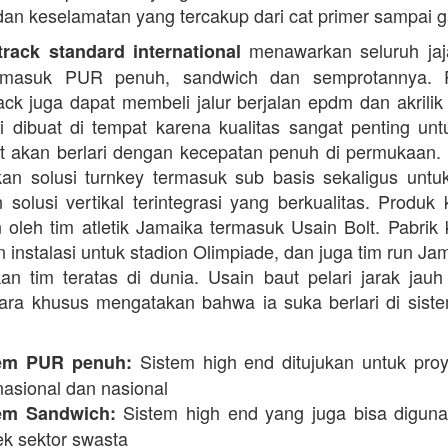
dan keselamatan yang tercakup dari cat primer sampai ga
menawarkan seluruh jaja
rack standard international
termasuk PUR penuh, sandwich dan semprotannya. 
rack juga dapat membeli jalur berjalan epdm dan akrilik 
i dibuat di tempat karena kualitas sangat penting unt
t akan berlari dengan kecepatan penuh di permukaan.
n solusi turnkey termasuk sub basis sekaligus unt
 solusi vertikal terintegrasi yang berkualitas. Produk 
 oleh tim atletik Jamaika termasuk Usain Bolt. Pabrik 
 instalasi untuk stadion Olimpiade, dan juga tim run Ja
an tim teratas di dunia. Usain baut pelari jarak jauh 
ara khusus mengatakan bahwa ia suka berlari di siste
Sistem high end ditujukan untuk proy
em PUR penuh:
nasional dan nasional
Sistem high end yang juga bisa digun
em Sandwich:
ek sektor swasta