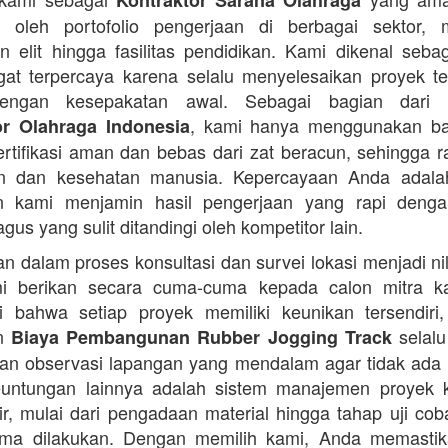
Kontraktor Sarana Olahraga
n oleh portofolio pengerjaan di berbagai sektor, 
 elit hingga fasilitas pendidikan. Kami dikenal seba
at terpercaya karena selalu menyelesaikan proyek t
engan kesepakatan awal. Sebagai bagian dari 
, kami hanya menggunakan b
or Olahraga Indonesia
ertifikasi aman dan bebas dari zat beracun, sehingga 
an dan kesehatan manusia. Kepercayaan Anda adalah 
n kami menjamin hasil pengerjaan yang rapi denga
agus yang sulit ditandingi oleh kompetitor lain.
 dalam proses konsultasi dan survei lokasi menjadi ni
i berikan secara cuma-cuma kepada calon mitra k
 bahwa setiap proyek memiliki keunikan tersendiri
an
selalu
Biaya Pembangunan Rubber Jogging Track
an observasi lapangan yang mendalam agar tidak ada
Keuntungan lainnya adalah sistem manajemen proyek 
sir, mulai dari pengadaan material hingga tahap uji co
rima dilakukan. Dengan memilih kami, Anda memasti