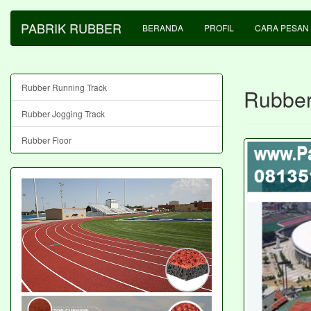
PABRIK RUBBER
BERANDA
PROFIL
CARA PESAN
Rubber Running Track
Rubber
Rubber Jogging Track
Rubber Floor