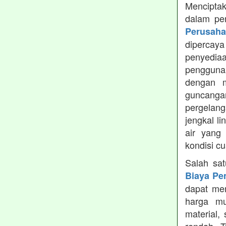
Menciptak
dalam pe
Perusah
dipercay
penyedia
pengguna
dengan m
guncanga
pergelang
jengkal l
air yang
kondisi c
Salah sa
Biaya Pe
dapat men
harga mu
material,