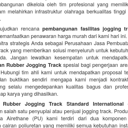
angunan dikelola oleh tim profesional yang memilik
am melahirkan infrastruktur olahraga berkualitas tinggi
.
ujudkan rencana
pembangunan fasilitas jogging t
manfaatkan penawaran harga murah dari kami hari ini.
itra strategis Anda sebagai Perusahaan Jasa Pembua
rack yang memberikan solusi menyeluruh untuk kebutu
Anda. Jangan lewatkan kesempatan untuk mendapa
spesial bagi pengerjaan area
n Rubber Jogging Track
. Hubungi tim ahli kami untuk mendapatkan proposal t
an buktikan sendiri mengapa kami menjadi kontrakt
ng selalu mengedepankan kualitas bagus dan profes
iap karya yang dihasilkan.
d
 Rubber Jogging Track Standard International
 salah satu penyuplai atau penjual jogging track. Produ
ana Airethane (PU) kami terdiri dari dua kompone
cairan poliuretan yang memiliki semua kebutuhan instal