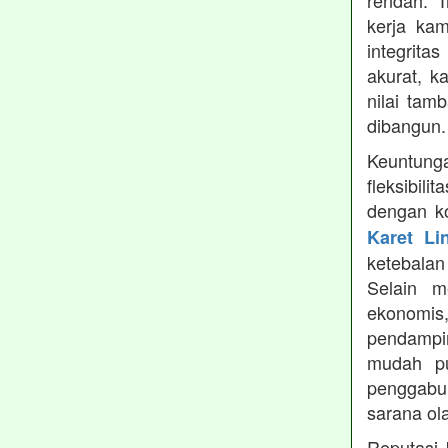
rendah. 
kerja ka
integrita
akurat, k
nilai tamb
dibangun.
Keuntung
fleksibil
dengan ko
Karet Li
ketebala
Selain 
ekonomis
pendampin
mudah pu
penggabun
sarana ol
Reputasi