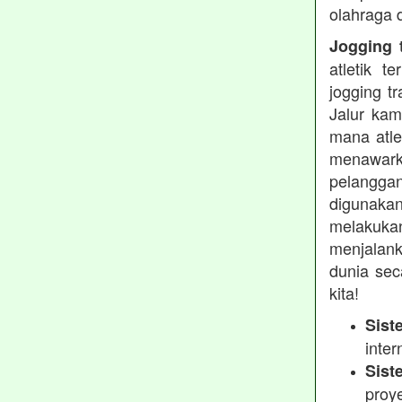
olahraga 
Jogging t
atletik 
jogging t
Jalur kam
mana atle
menawarka
pelanggan
digunakan
melakukan
menjalank
dunia sec
kita!
Sist
inter
Sist
proy