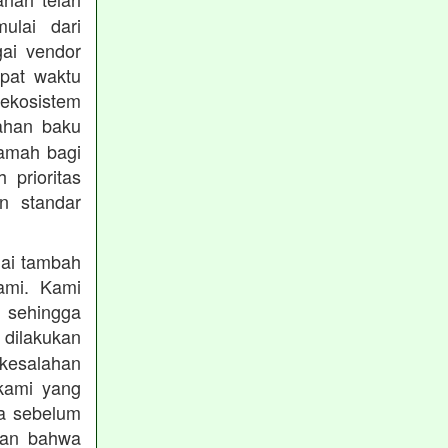
mulai dari
gai vendor
epat waktu
ekosistem
ahan baku
ramah bagi
prioritas
n standar
lai tambah
ami. Kami
, sehingga
 dilakukan
 kesalahan
kami yang
ba sebelum
kan bahwa