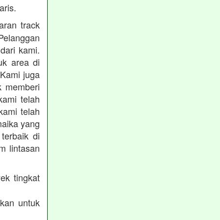
ris.
ran track
Pelanggan
dari kami.
uk area di
 Kami juga
uk memberi
kami telah
kami telah
maika yang
terbaik di
m lintasan
ek tingkat
akan untuk