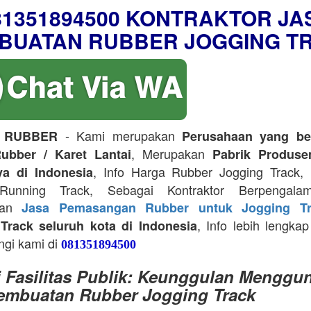
81351894500 KONTRAKTOR JA
BUATAN RUBBER JOGGING T
- Kami merupakan
 RUBBER
Perusahaan yang be
, Merupakan
ubber / Karet Lantai
Pabrik Produse
, Info Harga Rubber Jogging Track, D
ya di Indonesia
Running Track, Sebagai Kontraktor Berpengala
kan
Jasa Pemasangan Rubber untuk Jogging Tr
, Info lebih lengkap
Track seluruh kota di Indonesia
ngi kami di
081351894500
i Fasilitas Publik: Keunggulan Menggu
embuatan Rubber Jogging Track