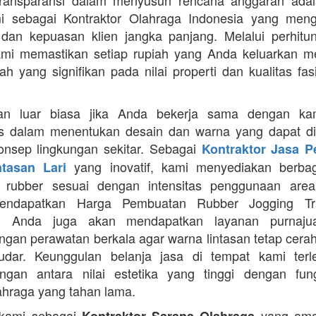
Transparansi dalam menyusun rencana anggaran adala
mi sebagai Kontraktor Olahraga Indonesia yang men
s dan kepuasan klien jangka panjang. Melalui perhit
ami memastikan setiap rupiah yang Anda keluarkan 
ah yang signifikan pada nilai properti dan kualitas fas
an luar biasa jika Anda bekerja sama dengan ka
itas dalam menentukan desain dan warna yang dapat d
nsep lingkungan sekitar. Sebagai
Kontraktor Jasa 
yang inovatif, kami menyediakan berbaga
ntasan Lari
n rubber sesuai dengan intensitas penggunaan area 
mendapatkan Harga Pembuatan Rubber Jogging Tr
, Anda juga akan mendapatkan layanan purnaju
gan perawatan berkala agar warna lintasan tetap cerah
dar. Keunggulan belanja jasa di tempat kami terl
gan antara nilai estetika yang tinggi dengan fung
ahraga yang tahan lama.
 kami sebagai
yang ama