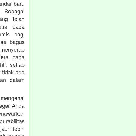
andar baru
. Sebagai
ng telah
okus pada
omis bagi
tas bagus
 menyerap
dera pada
li, setiap
 tidak ada
kan dalam
 mengenai
agar Anda
menawarkan
rabilitas
jauh lebih