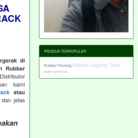
SA
RACK
PRODUK TERPOPULER
rgerak di
Rubber Jogging Track
Rubber Flooring
n Rubber
Rubber Running Track
istributor
man kami
ack
atau
 dan jelas
nakan