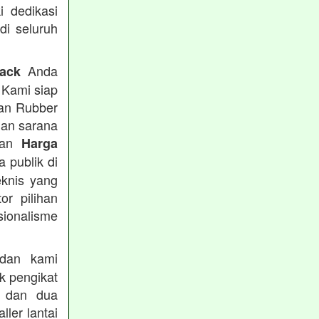
i dedikasi
 di seluruh
Anda
rack
 Kami siap
tan Rubber
han sarana
tkan
Harga
 publik di
eknis yang
or pilihan
ionalisme
an kami
k pengikat
n dan dua
ler lantai