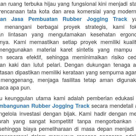
an ruang terbuka hijau yang fungsional kini menjadi st
rencanaan tata kota dan area komersial yang modern
ya
aan Jasa Pembuatan Rubber Jogging Track
a menangani berbagai proyek strategis, kami f
an lintasan yang mengutamakan kesehatan ergon
nya. Kami memastikan setiap proyek memiliki kuali
enggunakan material karet sintetis yang mampu
n secara efektif, sehingga meminimalkan risiko ce
an kaki dan lutut pelari. Dengan dukungan tenaga ah
intasan dipastikan memiliki kerataan yang sempurna agar
 menggenang, menjaga fasilitas tetap aman diguna
uaca apa pun.
tu keunggulan utama kami adalah pemberian edukasi
secara mendetail 
mbangunan Rubber Jogging Track
gelola investasi dengan bijak. Kami hadir dengan 
rah yang sangat kompetitif tanpa mengorbankan du
 sehingga biaya pemeliharaan di masa depan menjadi 