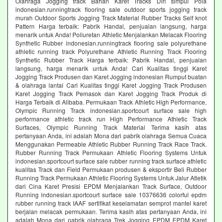
Olahraga Jogging track Bahan Karet Tracks Diri simpul Pola
indonesian.runningtrack flooring sale outdoor sports jogging track
murah Outdoor Sports Jogging Track Material Rubber Tracks Self knot
Pattern Harga terbaik: Pabrik Handal, penjualan langsung, harga
menarik untuk Anda! Poliuretan Athletic Menjalankan Melacak Flooring
Synthetic Rubber indonesian.runningtrack flooring sale polyurethane
athletic running track Polyurethane Athletic Running Track Flooring
Synthetic Rubber Track Harga terbaik: Pabrik Handal, penjualan
langsung, harga menarik untuk Anda! Cari Kualitas tinggi Karet
Jogging Track Produsen dan Karet Jogging indonesian Rumput buatan
& olahraga lantai Cari Kualitas tinggi Karet Jogging Track Produsen
Karet Jogging Track Pemasok dan Karet Jogging Track Produk di
Harga Terbaik di Alibaba. Permukaan Track Athletic High Performance,
Olympic Running Track indonesian.sportcourt surface sale high
performance athletic track run High Performance Athletic Track
Surfaces, Olympic Running Track Material Terima kasih atas
pertanyaan Anda, ini adalah Mona dari pabrik olahraga Semua Cuaca
Menggunakan Permeable Athletic Rubber Running Track Race Track.
Rubber Running Track Permukaan Athletic Flooring Systems Untuk
indonesian.sportcourt surface sale rubber running track surface athletic
kualitas Track dan Field Permukaan produsen & eksportir Beli Rubber
Running Track Permukaan Athletic Flooring Systems Untuk Jalur Atletik
dari Cina Karet Presisi EPDM Menjalankan Track Surface, Outdoor
Running indonesian.sportcourt surface sale 10376636 colorful epdm
rubber running track IAAF sertifikat keselamatan semprot mantel karet
berjalan melacak permukaan. Terima kasih atas pertanyaan Anda, ini
adalah Mona dari pabrik olahraga Trek Jogging EPDM EPDM Karet