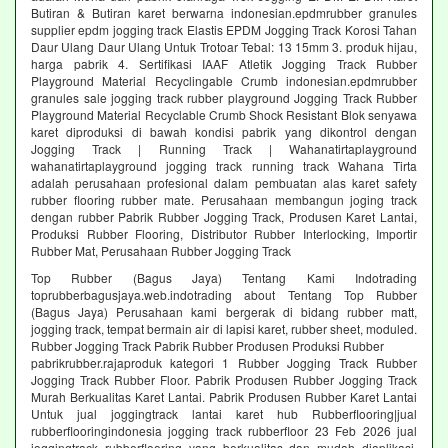
Butiran & Butiran karet berwarna indonesian.epdmrubber granules
supplier epdm jogging track Elastis EPDM Jogging Track Korosi Tahan
Daur Ulang Daur Ulang Untuk Trotoar Tebal: 13 15mm 3. produk hijau,
harga pabrik 4. Sertifikasi IAAF Atletik Jogging Track Rubber
Playground Material Recyclingable Crumb indonesian.epdmrubber
granules sale jogging track rubber playground Jogging Track Rubber
Playground Material Recyclable Crumb Shock Resistant Blok senyawa
karet diproduksi di bawah kondisi pabrik yang dikontrol dengan
Jogging Track | Running Track | Wahanatirtaplayground
wahanatirtaplayground jogging track running track Wahana Tirta
adalah perusahaan profesional dalam pembuatan alas karet safety
rubber flooring rubber mate. Perusahaan membangun joging track
dengan rubber Pabrik Rubber Jogging Track, Produsen Karet Lantai,
Produksi Rubber Flooring, Distributor Rubber Interlocking, Importir
Rubber Mat, Perusahaan Rubber Jogging Track
Top Rubber (Bagus Jaya) Tentang Kami Indotrading
toprubberbagusjaya.web.indotrading about Tentang Top Rubber
(Bagus Jaya) Perusahaan kami bergerak di bidang rubber matt,
jogging track, tempat bermain air di lapisi karet, rubber sheet, moduled.
Rubber Jogging Track Pabrik Rubber Produsen Produksi Rubber
pabrikrubber.rajaproduk kategori 1 Rubber Jogging Track Rubber
Jogging Track Rubber Floor. Pabrik Produsen Rubber Jogging Track
Murah Berkualitas Karet Lantai. Pabrik Produsen Rubber Karet Lantai
Untuk jual joggingtrack lantai karet hub Rubberflooring|jual
rubberflooringindonesia jogging track rubberfloor 23 Feb 2026 jual
joggingtrack rubberflooring yang berkualitas dan mudah diaplikasi.