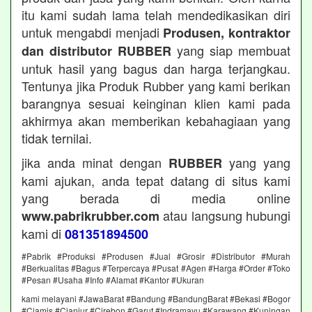
itu kami sudah lama telah mendedikasikan diri
untuk mengabdi menjadi
Produsen, kontraktor
yang siap membuat
dan distributor RUBBER
untuk hasil yang bagus dan harga terjangkau.
Tentunya jika Produk Rubber yang kami berikan
barangnya sesuai keinginan klien kami pada
akhirmya akan memberikan kebahagiaan yang
tidak ternilai.
jika anda minat dengan
yang yang
RUBBER
kami ajukan, anda tepat datang di situs kami
yang berada di media online
atau langsung hubungi
www.pabrikrubber.com
kami di
081351894500
#Pabrik #Produksi #Produsen #Jual #Grosir #Distributor #Murah
#Berkualitas #Bagus #Terpercaya #Pusat #Agen #Harga #Order #Toko
#Pesan #Usaha #Info #Alamat #Kantor #Ukuran
kami melayani #JawaBarat #Bandung #BandungBarat #Bekasi #Bogor
#Ciamis #Cianjur #Cirebon #Garut #Indramayu #Karawang #Kuningan