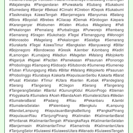
#Majalengka #Pangandaran #Purwakarta #Subang #Sukabumi
#Sumedang #Banjar #Bekasi #Cimahi #Cirebon #Depok #Sukabumi
#Tasikmalaya #JawaTengah #Banjarnegara #Banyumas #Batang
#Blora #Boyolali #Brebes #Cilacap #Demak #Grobogan #Jepara
#Karanganyar #Kebumen #Klaten #Kudus #Magelang #Pati
#Pekalongan #Pemalang #Purbalingga #Purworejo #Rembang
#Semarang #Sragen #Sukoharjo #Tegal #Temanggung #Wonogiri
#Wonosobo #Magelang #Pekalongan #Salatiga #Semarang
#Surakarta #Tegal #JawaTimur #Bangkalan #Banyuwangi #Blitar
#Bojonegoro #Bondowoso #Gresik #Jember #Jombang #Kediri
#Lamongan #Lumajang #Madiun #Magetan #Malang #Mojokerto
#Nganjuk #Ngawi #Pacitan #Pamekasan #Pasuruan #Ponorogo
#Probolinggo #Sampang #Sidoarjo #Situbondo #Sumenep #Sumenep
#Tuban #Tulungagung #Batu #Blitar #Malang #Mojokerto #Pasuruan
#Probolinggo #Surabaya #Jakarta #KepulauanSeribu #Jakarta #Barat
#Pusat #Selatan #Timur #Utara #banten #Lebak #Pandeglang
#Serang #Tangerang #Cilegon #Serang #Tangerang
#TangerangSelatan #Bantul #GunungKidul #KulonProgo #Sleman
#Yogyakarta #Sumatera #Aceh #BandaAceh #SumateraUtara #Medan
#SumateraBarat #Padang #Riau #Pekanbaru #Jambi
#SumateraSelatan #Palembang #Bengkulu #Lampung
#BandarLampung #KepulauanBangkaBelitung #PangkalPinang
#KepulauanRiau #TanjungPinang #Kalimatan #KalimantanBarat
#Pontianak #KalimantanTengah #PalangkaRaya #KalimantanSelatan
#Banjarmasin #KalimantanTimur #Samarinda #KalimantanUtara
#TanjungSelor #Sulawesi #SulawesiUtara #Manado #SulawesiTengah