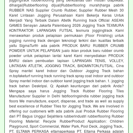
dihargai|Rubberflooring dijual|Rubberflooring murah|harga pabrik
RUBBER NAS Supplier Crumb Rubber, Supplier Rubber Mesh 30
Karet Lintasan Jogging Perusahaan Kami Bekerja Keras Untuk
Menjadi Yang Terbaik Dalam Atletik Running track Official ASEAN
GAMES Senayan Jakarta Palembang 2026 Jogging Track TEXMURA
KONTRAKTOR LAPANGAN FUTSAL texmura joggingtrack Kami
menawarkan produk pelapisan permukaan (Floor Finishing) untuk
jogging running track dengan teknologi terkini dan kualitas terbaik
yaitu SigmaTurf® ada pabrik PRODUK BARU RUBBER CRUMB
POWDER UNTUK PELAPISAN jualo iklan produk baru rubber crumb
powder untuk pelapisan lantai karet Kami menyediakan PRODUK
BARU dalam pembuatan lapisan LAPANGAN TENIS, VOLLEY,
LINTASAN ATLETIK, JOGGING TRACK, BADMINTON,FUTSAL. Cina
Spray mantel karet Indoor dan Outdoor Jogging Track bahan
m.topfaketurf running track running track spray coat indoor and outdoor
Spray mantel indoor dan outdoor karet jogging track bahan. 1. jogging
track bahan Deskripsi. Q: Apakah keuntungan dari pabrik Anda?
Mengapa saya harus Jogging Track Rubber Flooring Tiles
Manufacturer Supplier in Delhi fabflooringsindia rubber jogging track
floors We manufacture, export, dispense, and trade as well as supply
best excellence of Rubber Tiles for Jogging Track. We are involved in
offering our customers with ada pabrik Jual Produk Rubber Flooring
dari PT Bagus Unggul Sejahtera rubberindustri rubberflooring Rubber
Flooring Material: Recycle RubberProduct Application: Children
Playground, Sport Commercial, Water Park, Pool Deck, Jogging Track,.
PT. ELTAMA PERKASA eltamaperkasa PT. Eltama Perkasa adalah