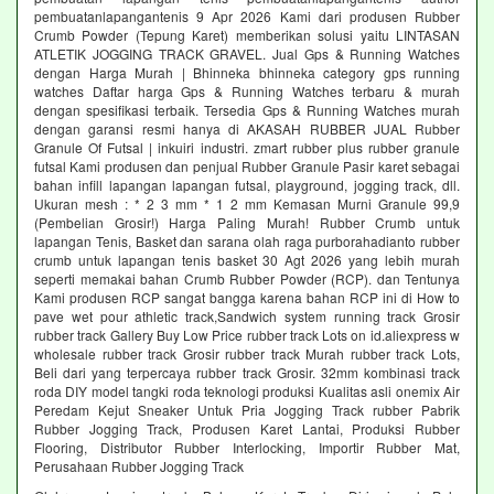
pembuatanlapangantenis 9 Apr 2026 Kami dari produsen Rubber
Crumb Powder (Tepung Karet) memberikan solusi yaitu LINTASAN
ATLETIK JOGGING TRACK GRAVEL. Jual Gps & Running Watches
dengan Harga Murah | Bhinneka bhinneka category gps running
watches Daftar harga Gps & Running Watches terbaru & murah
dengan spesifikasi terbaik. Tersedia Gps & Running Watches murah
dengan garansi resmi hanya di AKASAH RUBBER JUAL Rubber
Granule Of Futsal | inkuiri industri. zmart rubber plus rubber granule
futsal Kami produsen dan penjual Rubber Granule Pasir karet sebagai
bahan infill lapangan lapangan futsal, playground, jogging track, dll.
Ukuran mesh : * 2 3 mm * 1 2 mm Kemasan Murni Granule 99,9
(Pembelian Grosir!) Harga Paling Murah! Rubber Crumb untuk
lapangan Tenis, Basket dan sarana olah raga purborahadianto rubber
crumb untuk lapangan tenis basket 30 Agt 2026 yang lebih murah
seperti memakai bahan Crumb Rubber Powder (RCP). dan Tentunya
Kami produsen RCP sangat bangga karena bahan RCP ini di How to
pave wet pour athletic track,Sandwich system running track Grosir
rubber track Gallery Buy Low Price rubber track Lots on id.aliexpress w
wholesale rubber track Grosir rubber track Murah rubber track Lots,
Beli dari yang terpercaya rubber track Grosir. 32mm kombinasi track
roda DIY model tangki roda teknologi produksi Kualitas asli onemix Air
Peredam Kejut Sneaker Untuk Pria Jogging Track rubber Pabrik
Rubber Jogging Track, Produsen Karet Lantai, Produksi Rubber
Flooring, Distributor Rubber Interlocking, Importir Rubber Mat,
Perusahaan Rubber Jogging Track