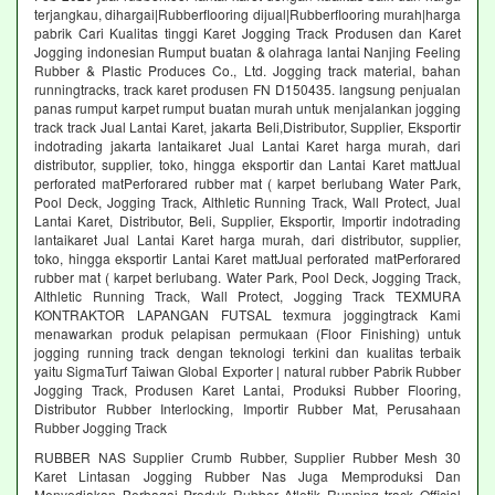
terjangkau, dihargai|Rubberflooring dijual|Rubberflooring murah|harga
pabrik Cari Kualitas tinggi Karet Jogging Track Produsen dan Karet
Jogging indonesian Rumput buatan & olahraga lantai Nanjing Feeling
Rubber & Plastic Produces Co., Ltd. Jogging track material, bahan
runningtracks, track karet produsen FN D150435. langsung penjualan
panas rumput karpet rumput buatan murah untuk menjalankan jogging
track track Jual Lantai Karet, jakarta Beli,Distributor, Supplier, Eksportir
indotrading jakarta lantaikaret Jual Lantai Karet harga murah, dari
distributor, supplier, toko, hingga eksportir dan Lantai Karet mattJual
perforated matPerforared rubber mat ( karpet berlubang Water Park,
Pool Deck, Jogging Track, Althletic Running Track, Wall Protect, Jual
Lantai Karet, Distributor, Beli, Supplier, Eksportir, Importir indotrading
lantaikaret Jual Lantai Karet harga murah, dari distributor, supplier,
toko, hingga eksportir Lantai Karet mattJual perforated matPerforared
rubber mat ( karpet berlubang. Water Park, Pool Deck, Jogging Track,
Althletic Running Track, Wall Protect, Jogging Track TEXMURA
KONTRAKTOR LAPANGAN FUTSAL texmura joggingtrack Kami
menawarkan produk pelapisan permukaan (Floor Finishing) untuk
jogging running track dengan teknologi terkini dan kualitas terbaik
yaitu SigmaTurf Taiwan Global Exporter | natural rubber Pabrik Rubber
Jogging Track, Produsen Karet Lantai, Produksi Rubber Flooring,
Distributor Rubber Interlocking, Importir Rubber Mat, Perusahaan
Rubber Jogging Track
RUBBER NAS Supplier Crumb Rubber, Supplier Rubber Mesh 30
Karet Lintasan Jogging Rubber Nas Juga Memproduksi Dan
Menyediakan Berbagai Produk Rubber Atletik Running track Official