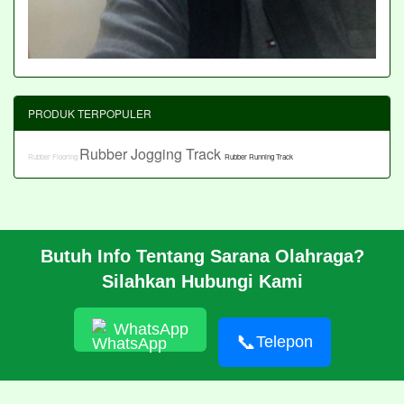
PRODUK TERPOPULER
Rubber Jogging Track
Rubber Flooring
Rubber Running Track
Butuh Info Tentang Sarana Olahraga?
BERANDA
Silahkan Hubungi Kami
PROFIL
CARA PESAN
ARTIKEL
WhatsApp
HUBUNGI KAMI
📞
Telepon
© 2026 https://pabrikrubber.com/ 081351894500 Jasa Pembuatan
Rubber Running Track Lintasan Lari Standar IAAF International
Amateur Athletic Federation WA World Athletics