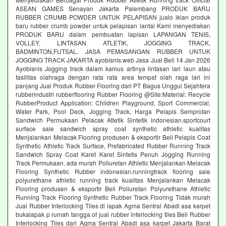
ASEAN GAMES Senayan Jakarta Palembang PRODUK BARU
RUBBER CRUMB POWDER UNTUK PELAPISAN jualo iklan produk
baru rubber crumb powder untuk pelapisan lantai Kami menyediakan
PRODUK BARU dalam pembuatan lapisan LAPANGAN TENIS,
VOLLEY, LINTASAN ATLETIK, JOGGING TRACK,
BADMINTON,FUTSAL. JASA PEMASANGAN RUBBER UNTUK
JOGGING TRACK JAKARTA ayobisnis.web Jasa Jual Beli 14 Jan 2026
Ayobisnis Jogging track dalam kamus artinya lintasan lari laun atau
fasilitas olahraga dengan rata rata area tempat olah raga lari ini
panjang Jual Produk Rubber Flooring dari PT Bagus Unggul Sejahtera
rubberindustri rubberflooring Rubber Flooring @Site:Material: Recycle
RubberProduct Application: Children Playground, Sport Commercial,
Water Park, Pool Deck, Jogging Track, Harga Pelapis Semprotan
Sandwich Permukaan Pelacak Atletik Sintetik indonesian.sportcourt
surface sale sandwich spray coat synthetic athletic kualitas
Menjalankan Melacak Flooring produsen & eksportir Beli Pelapis Coat
Synthetic Athletic Track Surface, Prefabricated Rubber Running Track
Sandwich Spray Coat Karet Karet Sintetis Penuh Jogging Running
Track Permukaan. ada murah Poliuretan Athletic Menjalankan Melacak
Flooring Synthetic Rubber indonesian.runningtrack flooring sale
polyurethane athletic running track kualitas Menjalankan Melacak
Flooring produsen & eksportir Beli Poliuretan Polyurethane Athletic
Running Track Flooring Synthetic Rubber Track Flooring Tidak murah
Jual Rubber Interlocking Tiles di lapak Agma Sentral Abadi asa karpet
bukalapak p rumah tangga of jual rubber interlocking tiles Beli Rubber
Interlocking Tiles dari Agma Sentral Abadi asa karpet Jakarta Barat