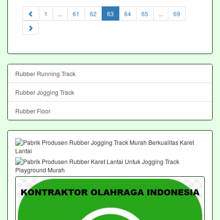
(current)
1
...
61
62
63
64
65
...
69
Rubber Running Track
Rubber Jogging Track
Rubber Floor