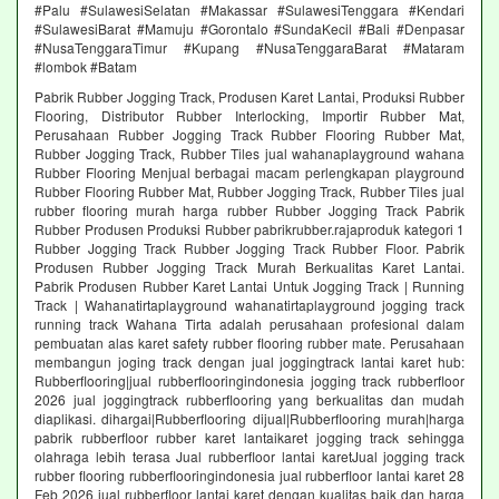
#Palu #SulawesiSelatan #Makassar #SulawesiTenggara #Kendari
#SulawesiBarat #Mamuju #Gorontalo #SundaKecil #Bali #Denpasar
#NusaTenggaraTimur #Kupang #NusaTenggaraBarat #Mataram
#lombok #Batam
Pabrik Rubber Jogging Track, Produsen Karet Lantai, Produksi Rubber
Flooring, Distributor Rubber Interlocking, Importir Rubber Mat,
Perusahaan Rubber Jogging Track Rubber Flooring Rubber Mat,
Rubber Jogging Track, Rubber Tiles jual wahanaplayground wahana
Rubber Flooring Menjual berbagai macam perlengkapan playground
Rubber Flooring Rubber Mat, Rubber Jogging Track, Rubber Tiles jual
rubber flooring murah harga rubber Rubber Jogging Track Pabrik
Rubber Produsen Produksi Rubber pabrikrubber.rajaproduk kategori 1
Rubber Jogging Track Rubber Jogging Track Rubber Floor. Pabrik
Produsen Rubber Jogging Track Murah Berkualitas Karet Lantai.
Pabrik Produsen Rubber Karet Lantai Untuk Jogging Track | Running
Track | Wahanatirtaplayground wahanatirtaplayground jogging track
running track Wahana Tirta adalah perusahaan profesional dalam
pembuatan alas karet safety rubber flooring rubber mate. Perusahaan
membangun joging track dengan jual joggingtrack lantai karet hub:
Rubberflooring|jual rubberflooringindonesia jogging track rubberfloor
2026 jual joggingtrack rubberflooring yang berkualitas dan mudah
diaplikasi. dihargai|Rubberflooring dijual|Rubberflooring murah|harga
pabrik rubberfloor rubber karet lantaikaret jogging track sehingga
olahraga lebih terasa Jual rubberfloor lantai karetJual jogging track
rubber flooring rubberflooringindonesia jual rubberfloor lantai karet 28
Feb 2026 jual rubberfloor lantai karet dengan kualitas baik dan harga