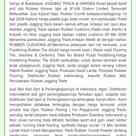
hanya di Bukalapak. JOGGING TRACK & GARDEN Keset karpet karet
anti slip Rubber Korean Mat uk 87x59 Diskon Limited Termurah
Berkualitas. Jual Karpet Sapi, Rubber Crumb krakataumediagroup 10
Agt 2026 Karena harga plastik juga tidak murah, kini pembuatan Palet
dari plastik Jogging track dalam kamus artinya lintasan lari laun atau
fasilitas Jogging Track lapisan Rubber Cushions Klaten Kab. Kantor &
Industri olx iklan jogging track lapisan rubber cushions 29 Mei 2026
Menerima pembuatan Jogging Track,lintasan Atletik dll dengan bahan
RUBBER CUSHIONS dll.Menerima pekerjaan dari nol renovasi, Jual
Footstrong Rubber Tile 40x40 harga murah ralali | Ralali ralali Flooring
Tile, Granites & Ceramics Tiles No Brand Pusat Footstrong,Harga
Footstrong Rubber Tile 40x40 berkualitas. untuk taman bermain anak
anak (playground), jogging track, lantai pinggir kolam renang rubber
Pabrik Rubber Jogging Track, Produsen Karet Lantai, Produksi Rubber
Flooring, Distributor Rubber Interlocking, Importir Rubber Mat,
Perusahaan Rubber Jogging Track
Jual Beli Alat Gym & Perlengkapannya di Indonesia, Agen, Distributor
indonetwork alat gym perlengkapannya Temukan agen, supplier dan
distributor Alat Gym & Perlengkapannya terlengkap hanya disini. Kami
menyediakan database terlengkap dengan harga termurah untuk
produk Alat Gym. Rubber Paving ( For Playground, Jogging Track)
penutup lantai berjalan track Alibaba Produsen Directory indonesian g
floor cover running track Athletic facilities sport and gym used rubber
althetic running track flooring, synthetic Harga murah 13 Mm Sintetis
Lantai Karet Untuk Menjalankan Track Rubber Crumb Powder tentang
pembuatan lapangan tenis pembuatanlapangantenis author