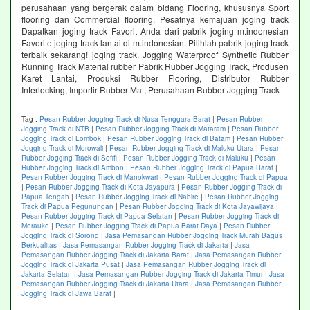
perusahaan yang bergerak dalam bidang Flooring, khususnya Sport
flooring dan Commercial flooring. Pesatnya kemajuan joging track
Dapatkan joging track Favorit Anda dari pabrik joging m.indonesian
Favorite joging track lantai di m.indonesian. Pilihlah pabrik joging track
terbaik sekarang! joging track. Jogging Waterproof Synthetic Rubber
Running Track Material rubber Pabrik Rubber Jogging Track, Produsen
Karet Lantai, Produksi Rubber Flooring, Distributor Rubber
Interlocking, Importir Rubber Mat, Perusahaan Rubber Jogging Track
Tag :
Pesan Rubber Jogging Track di Nusa Tenggara Barat
|
Pesan Rubber
Jogging Track di NTB
|
Pesan Rubber Jogging Track di Mataram
|
Pesan Rubber
Jogging Track di Lombok
|
Pesan Rubber Jogging Track di Batam
|
Pesan Rubber
Jogging Track di Morowali
|
Pesan Rubber Jogging Track di Maluku Utara
|
Pesan
Rubber Jogging Track di Sofifi
|
Pesan Rubber Jogging Track di Maluku
|
Pesan
Rubber Jogging Track di Ambon
|
Pesan Rubber Jogging Track di Papua Barat
|
Pesan Rubber Jogging Track di Manokwari
|
Pesan Rubber Jogging Track di Papua
|
Pesan Rubber Jogging Track di Kota Jayapura
|
Pesan Rubber Jogging Track di
Papua Tengah
|
Pesan Rubber Jogging Track di Nabire
|
Pesan Rubber Jogging
Track di Papua Pegunungan
|
Pesan Rubber Jogging Track di Kota Jayawijaya
|
Pesan Rubber Jogging Track di Papua Selatan
|
Pesan Rubber Jogging Track di
Merauke
|
Pesan Rubber Jogging Track di Papua Barat Daya
|
Pesan Rubber
Jogging Track di Sorong
|
Jasa Pemasangan Rubber Jogging Track Murah Bagus
Berkualitas
|
Jasa Pemasangan Rubber Jogging Track di Jakarta
|
Jasa
Pemasangan Rubber Jogging Track di Jakarta Barat
|
Jasa Pemasangan Rubber
Jogging Track di Jakarta Pusat
|
Jasa Pemasangan Rubber Jogging Track di
Jakarta Selatan
|
Jasa Pemasangan Rubber Jogging Track di Jakarta Timur
|
Jasa
Pemasangan Rubber Jogging Track di Jakarta Utara
|
Jasa Pemasangan Rubber
Jogging Track di Jawa Barat
|