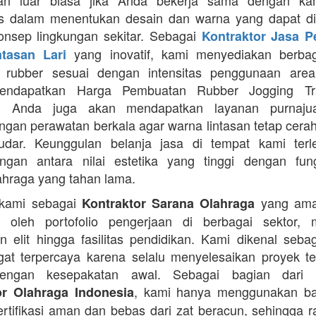
an luar biasa jika Anda bekerja sama dengan ka
itas dalam menentukan desain dan warna yang dapat d
nsep lingkungan sekitar. Sebagai
Kontraktor Jasa 
yang inovatif, kami menyediakan berbaga
ntasan Lari
n rubber sesuai dengan intensitas penggunaan area 
mendapatkan Harga Pembuatan Rubber Jogging Tr
, Anda juga akan mendapatkan layanan purnaju
gan perawatan berkala agar warna lintasan tetap cerah
dar. Keunggulan belanja jasa di tempat kami terl
gan antara nilai estetika yang tinggi dengan fung
ahraga yang tahan lama.
 kami sebagai
yang ama
Kontraktor Sarana Olahraga
n oleh portofolio pengerjaan di berbagai sektor, 
 elit hingga fasilitas pendidikan. Kami dikenal seba
at terpercaya karena selalu menyelesaikan proyek t
engan kesepakatan awal. Sebagai bagian dari 
, kami hanya menggunakan b
or Olahraga Indonesia
ertifikasi aman dan bebas dari zat beracun, sehingga 