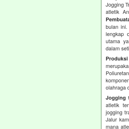
Jogging T
atletik 
Pembuata
bulan ini
lengkap d
utama ya
dalam set
Produksi
merupakan
Poliuret
komponen 
olahraga 
Jogging t
atletik 
jogging t
Jalur kam
mana atle