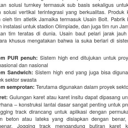
n solusi turnkey termasuk sub basis sekaligus unt
 solusi vertikal terintegrasi yang berkualitas. Produk 
 oleh tim atletik Jamaika termasuk Usain Bolt. Pabrik 
 instalasi untuk stadion Olimpiade, dan juga tim run Ja
an tim teratas di dunia. Usain baut pelari jarak jauh 
ara khusus mengatakan bahwa ia suka berlari di siste
Sistem high end ditujukan untuk proy
em PUR penuh:
nasional dan nasional
Sistem high end yang juga bisa digun
em Sandwich:
ek sektor swasta
Terutama digunakan dalam proyek sekto
em semprotan:
Gulungan karet atau karet insitu dapat dipasang un
ret:
erhana – konstruksi lantai dasar sangat penting untuk pr
ogging track dirancang untuk aplikasi dengan permuk
n beton atau lateks yang disiapkan dengan benar, 
enar. Jogging track mengandung butiran karet k