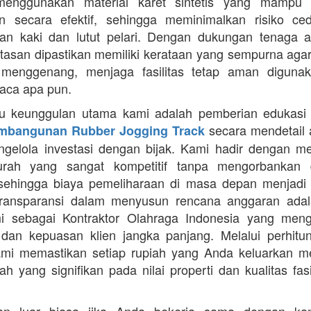
enggunakan material karet sintetis yang mampu
n secara efektif, sehingga meminimalkan risiko ce
an kaki dan lutut pelari. Dengan dukungan tenaga ah
intasan dipastikan memiliki kerataan yang sempurna agar
 menggenang, menjaga fasilitas tetap aman diguna
uaca apa pun.
tu keunggulan utama kami adalah pemberian edukasi
secara mendetail 
mbangunan Rubber Jogging Track
gelola investasi dengan bijak. Kami hadir dengan 
rah yang sangat kompetitif tanpa mengorbankan du
 sehingga biaya pemeliharaan di masa depan menjadi 
Transparansi dalam menyusun rencana anggaran adala
mi sebagai Kontraktor Olahraga Indonesia yang men
s dan kepuasan klien jangka panjang. Melalui perhit
ami memastikan setiap rupiah yang Anda keluarkan 
ah yang signifikan pada nilai properti dan kualitas fas