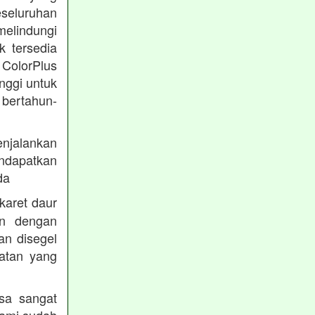
eseluruhan
melindungi
k tersedia
 ColorPlus
nggi untuk
 bertahun-
enjalankan
endapatkan
da
karet daur
an dengan
an disegel
atan yang
sa sangat