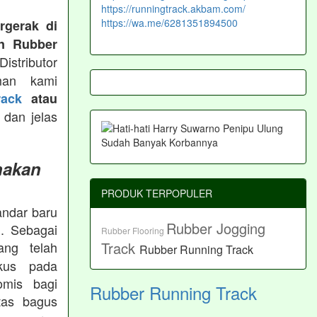
https://runningtrack.akbam.com/
https://wa.me/6281351894500
rgerak di
n Rubber
istributor
man kami
ack
atau
 dan jelas
nakan
PRODUK TERPOPULER
andar baru
Rubber Jogging
. Sebagai
Rubber Flooring
Track
ng telah
Rubber Running Track
okus pada
omis bagi
Rubber Running Track
tas bagus