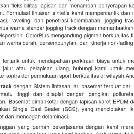
kan fleksibilitas lapisan dan menambah penyerapan k
. Formulasi lintasan sintetis kami mempercantik dan 
dasi, raveling, dan penetrasi kelembaban. jogging trac
ua warna standar jogging track dengan memanfaatkan
ispersion. ColorPlus mengandung pigmen berkualitas ti
n warna cerah, persembunyian, dan kinerja non-fading
 tertarik untuk mendapatkan perkiraan biaya untuk m
i jalur atau pelapisan ulang, hubungi kami untuk m
 ke kontraktor permukaan sport berkualitas di wilayah An
dengan Sistem lintasan lari basemat terbuat dari 
track
rmutu tinggi dan dilapisi dengan pengikat poliuret
n. Basemat dimahkotai dengan lapisan karet EPDM d
kan Single Cast Sealer (SCS), yang menciptakan ik
at dan mencegah delaminasi.
anggan yang pernah bekerjasama dengan kami mera