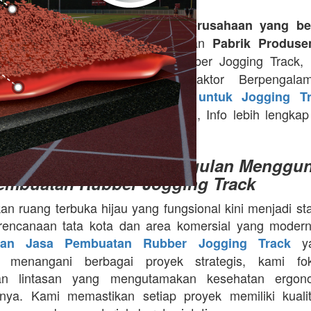
- Kami merupakan
 RUBBER
Perusahaan yang be
, Merupakan
ubber / Karet Lantai
Pabrik Produse
, Info Harga Rubber Jogging Track, D
ya di Indonesia
Running Track, Sebagai Kontraktor Berpengala
kan
Jasa Pemasangan Rubber untuk Jogging Tr
, Info lebih lengkap
Track seluruh kota di Indonesia
ngi kami di
081351894500
i Fasilitas Publik: Keunggulan Menggu
embuatan Rubber Jogging Track
an ruang terbuka hijau yang fungsional kini menjadi st
rencanaan tata kota dan area komersial yang modern
ya
aan Jasa Pembuatan Rubber Jogging Track
a menangani berbagai proyek strategis, kami f
an lintasan yang mengutamakan kesehatan ergon
nya. Kami memastikan setiap proyek memiliki kuali