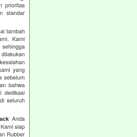
prioritas
n standar
lai tambah
ami. Kami
, sehingga
 dilakukan
 kesalahan
kami yang
ba sebelum
kan bahwa
i dedikasi
 di seluruh
Anda
rack
 Kami siap
tan Rubber