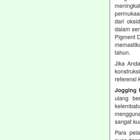
meningkat
permukaan
dari oksi
dalam sem
Pigment D
memastika
tahun.
Jika Anda
konstruks
referensi
Jogging 
ulang be
kelembaba
mengguna
sangat ku
Para pel