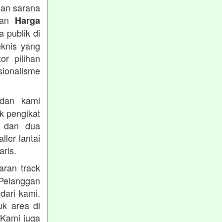
han sarana
tkan
Harga
 publik di
eknis yang
or pilihan
ionalisme
an kami
k pengikat
n dan dua
ler lantai
ris.
ran track
Pelanggan
dari kami.
uk area di
 Kami juga