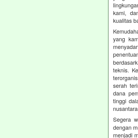
lingkung
kami, da
kualitas b
Kemudahan
yang kam
menyadari
penentu
berdasark
teknis. 
terorgani
serah te
dana pemb
tinggi dal
nusantara
Segera w
dengan me
menjadi m