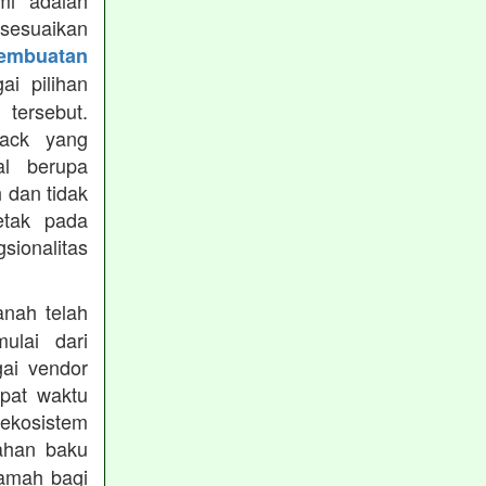
mi adalah
isesuaikan
Pembuatan
i pilihan
tersebut.
ack yang
al berupa
 dan tidak
etak pada
sionalitas
nah telah
mulai dari
gai vendor
epat waktu
ekosistem
ahan baku
ramah bagi