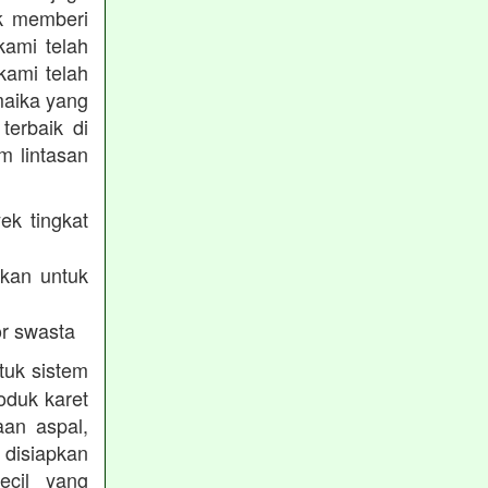
uk memberi
kami telah
kami telah
maika yang
terbaik di
m lintasan
ek tingkat
akan untuk
r swasta
tuk sistem
oduk karet
aan aspal,
disiapkan
ecil yang