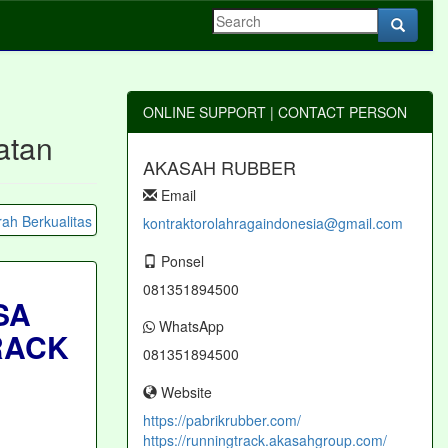
ONLINE SUPPORT | CONTACT PERSON
atan
AKASAH RUBBER
Email
kontraktorolahragaindonesia@gmail.com
Ponsel
081351894500
SA
WhatsApp
RACK
081351894500
Website
https://pabrikrubber.com/
https://runningtrack.akasahgroup.com/