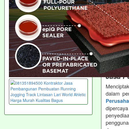
AKASAH
bidang R
Terperca
Rubber 
memberi
Running 
bisa hubu
Inovas
Jasa P
Menciptak
dalam pe
Perusah
dipercay
penyedia
pengguna