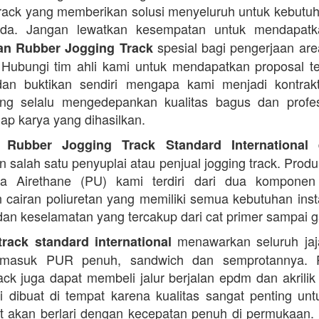
rack yang memberikan solusi menyeluruh untuk kebutu
Anda. Jangan lewatkan kesempatan untuk mendapa
spesial bagi pengerjaan area
n Rubber Jogging Track
. Hubungi tim ahli kami untuk mendapatkan proposal t
an buktikan sendiri mengapa kami menjadi kontrakt
ng selalu mengedepankan kualitas bagus dan profes
iap karya yang dihasilkan.
d
 Rubber Jogging Track Standard International
 salah satu penyuplai atau penjual jogging track. Produ
ana Airethane (PU) kami terdiri dari dua kompone
cairan poliuretan yang memiliki semua kebutuhan instal
dan keselamatan yang tercakup dari cat primer sampai ga
menawarkan seluruh jaja
rack standard international
termasuk PUR penuh, sandwich dan semprotannya. 
rack juga dapat membeli jalur berjalan epdm dan akrilik 
i dibuat di tempat karena kualitas sangat penting unt
t akan berlari dengan kecepatan penuh di permukaan.