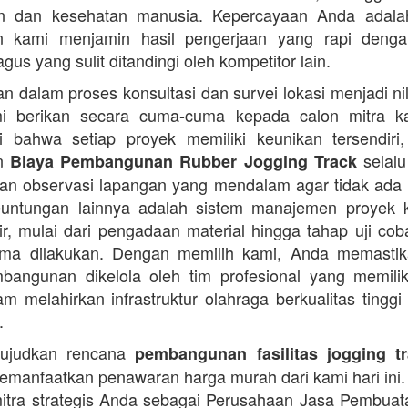
an dan kesehatan manusia. Kepercayaan Anda adalah 
n kami menjamin hasil pengerjaan yang rapi denga
agus yang sulit ditandingi oleh kompetitor lain.
 dalam proses konsultasi dan survei lokasi menjadi ni
i berikan secara cuma-cuma kepada calon mitra k
 bahwa setiap proyek memiliki keunikan tersendiri
an
selalu
Biaya Pembangunan Rubber Jogging Track
an observasi lapangan yang mendalam agar tidak ada
Keuntungan lainnya adalah sistem manajemen proyek 
sir, mulai dari pengadaan material hingga tahap uji co
rima dilakukan. Dengan memilih kami, Anda memasti
angunan dikelola oleh tim profesional yang memilik
am melahirkan infrastruktur olahraga berkualitas tinggi
.
ujudkan rencana
pembangunan fasilitas jogging t
manfaatkan penawaran harga murah dari kami hari ini.
itra strategis Anda sebagai Perusahaan Jasa Pembua