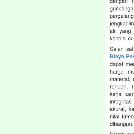
dengan m
guncanga
pergelang
jengkal l
air yang
kondisi c
Salah sa
Biaya Pe
dapat men
harga mu
material,
rendah. 
kerja ka
integrita
akurat, k
nilai tamb
dibangun.