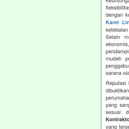
Keuntung
fleksibil
dengan ko
Karet Li
ketebala
Selain 
ekonomis
pendampin
mudah pu
penggabun
sarana ol
Reputasi
dibuktika
perumahan
yang sang
sesuai d
Kontrakt
yang ters