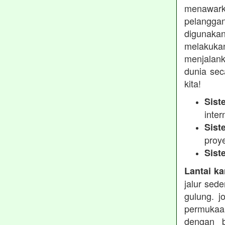
menawarka
pelanggan
digunakan
melakukan
menjalank
dunia sec
kita!
Sist
inter
Sist
proy
Sist
Lantai ka
jalur sed
gulung. j
permukaa
dengan b