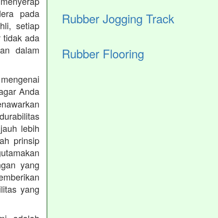
 menyerap
dera pada
Rubber Jogging Track
li, setiap
 tidak ada
kan dalam
Rubber Flooring
 mengenai
agar Anda
menawarkan
rabilitas
jauh lebih
h prinsip
gutamakan
ungan yang
memberikan
ilitas yang