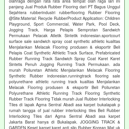
olahraga dengan rata rata area tempat olah raga lari ini
panjang Jual Produk Rubber Flooring dari PT Bagus Unggul
Sejahtera rubberindustri rubberflooring Rubber Flooring
@Site:Material: Recycle RubberProduct Application: Children
Playground, Sport Commercial, Water Park, Pool Deck,
Jogging Track, Harga Pelapis Semprotan Sandwich
Permukaan Pelacak Atletik Sintetik indonesian.sportcourt
surface sale sandwich spray coat synthetic athletic kualitas
Menjalankan Melacak Flooring produsen & eksportir Beli
Pelapis Coat Synthetic Athletic Track Surface, Prefabricated
Rubber Running Track Sandwich Spray Coat Karet Karet
Sintetis Penuh Jogging Running Track Permukaan. ada
murah Poliuretan Athletic Menjalankan Melacak Flooring
Synthetic Rubber indonesian.runningtrack flooring sale
polyurethane athletic running track kualitas Menjalankan
Melacak Flooring produsen & eksportir Beli Poliuretan
Polyurethane Athletic Running Track Flooring Synthetic
Rubber Track Flooring Tidak murah Jual Rubber Interlocking
Tiles di lapak Agma Sentral Abadi asa karpet bukalapak p
rumah tangga of jual rubber interlocking tiles Beli Rubber
Interlocking Tiles dari Agma Sentral Abadi asa karpet
Jakarta Barat hanya di Bukalapak. JOGGING TRACK &
GARDEN Keset karpet karet anti slip Rubber Korean Mat uk