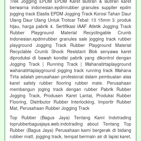
Trek Jogging EPDM EPDM Karet Butiran & Butiran karet
berwarna indonesian.epdmrubber granules supplier epdm
jogging track Elastis EPDM Jogging Track Korosi Tahan Daur
Ulang Daur Ulang Untuk Trotoar Tebal: 13 15mm 3. produk
hijau, harga pabrik 4. Sertifikasi IAAF Atletik Jogging Track
Rubber Playground Material Recyclingable Crumb
indonesian.epdmrubber granules sale jogging track rubber
playground Jogging Track Rubber Playground Material
Recyclable Crumb Shock Resistant Blok senyawa karet
diproduksi di bawah kondisi pabrik yang dikontrol dengan
Jogging Track | Running Track | Wahanatirtaplayground
wahanatirtaplayground jogging track running track Wahana
Tirta adalah perusahaan profesional dalam pembuatan alas
karet safety rubber flooring rubber mate. Perusahaan
membangun joging track dengan rubber Pabrik Rubber
Jogging Track, Produsen Karet Lantai, Produksi Rubber
Flooring, Distributor Rubber Interlocking, Importir Rubber
Mat, Perusahaan Rubber Jogging Track
Top Rubber (Bagus Jaya) Tentang Kami Indotrading
toprubberbagusjaya.web.indotrading about Tentang Top
Rubber (Bagus Jaya) Perusahaan kami bergerak di bidang
rubber matt, jogging track, tempat bermain air di lapisi karet,