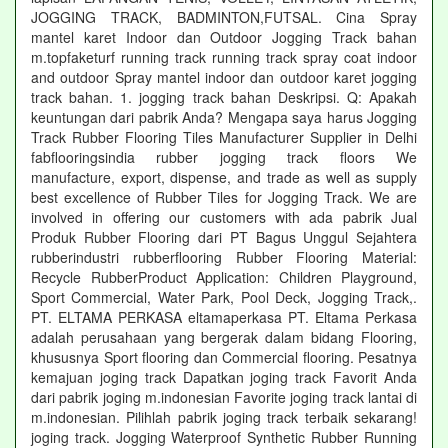
JOGGING TRACK, BADMINTON,FUTSAL. Cina Spray
mantel karet Indoor dan Outdoor Jogging Track bahan
m.topfaketurf running track running track spray coat indoor
and outdoor Spray mantel indoor dan outdoor karet jogging
track bahan. 1. jogging track bahan Deskripsi. Q: Apakah
keuntungan dari pabrik Anda? Mengapa saya harus Jogging
Track Rubber Flooring Tiles Manufacturer Supplier in Delhi
fabflooringsindia rubber jogging track floors We
manufacture, export, dispense, and trade as well as supply
best excellence of Rubber Tiles for Jogging Track. We are
involved in offering our customers with ada pabrik Jual
Produk Rubber Flooring dari PT Bagus Unggul Sejahtera
rubberindustri rubberflooring Rubber Flooring Material:
Recycle RubberProduct Application: Children Playground,
Sport Commercial, Water Park, Pool Deck, Jogging Track,.
PT. ELTAMA PERKASA eltamaperkasa PT. Eltama Perkasa
adalah perusahaan yang bergerak dalam bidang Flooring,
khususnya Sport flooring dan Commercial flooring. Pesatnya
kemajuan joging track Dapatkan joging track Favorit Anda
dari pabrik joging m.indonesian Favorite joging track lantai di
m.indonesian. Pilihlah pabrik joging track terbaik sekarang!
joging track. Jogging Waterproof Synthetic Rubber Running