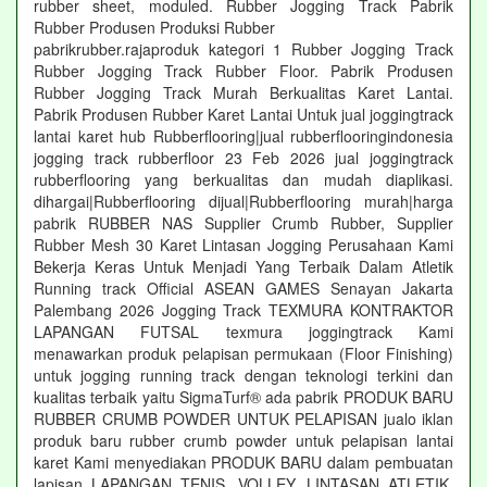
rubber sheet, moduled. Rubber Jogging Track Pabrik
Rubber Produsen Produksi Rubber
pabrikrubber.rajaproduk kategori 1 Rubber Jogging Track
Rubber Jogging Track Rubber Floor. Pabrik Produsen
Rubber Jogging Track Murah Berkualitas Karet Lantai.
Pabrik Produsen Rubber Karet Lantai Untuk jual joggingtrack
lantai karet hub Rubberflooring|jual rubberflooringindonesia
jogging track rubberfloor 23 Feb 2026 jual joggingtrack
rubberflooring yang berkualitas dan mudah diaplikasi.
dihargai|Rubberflooring dijual|Rubberflooring murah|harga
pabrik RUBBER NAS Supplier Crumb Rubber, Supplier
Rubber Mesh 30 Karet Lintasan Jogging Perusahaan Kami
Bekerja Keras Untuk Menjadi Yang Terbaik Dalam Atletik
Running track Official ASEAN GAMES Senayan Jakarta
Palembang 2026 Jogging Track TEXMURA KONTRAKTOR
LAPANGAN FUTSAL texmura joggingtrack Kami
menawarkan produk pelapisan permukaan (Floor Finishing)
untuk jogging running track dengan teknologi terkini dan
kualitas terbaik yaitu SigmaTurf® ada pabrik PRODUK BARU
RUBBER CRUMB POWDER UNTUK PELAPISAN jualo iklan
produk baru rubber crumb powder untuk pelapisan lantai
karet Kami menyediakan PRODUK BARU dalam pembuatan
lapisan LAPANGAN TENIS, VOLLEY, LINTASAN ATLETIK,