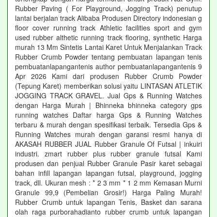
Rubber Paving ( For Playground, Jogging Track) penutup
lantai berjalan track Alibaba Produsen Directory indonesian g
floor cover running track Athletic facilities sport and gym
used rubber althetic running track flooring, synthetic Harga
murah 13 Mm Sintetis Lantai Karet Untuk Menjalankan Track
Rubber Crumb Powder tentang pembuatan lapangan tenis
pembuatanlapangantenis author pembuatanlapangantenis 9
Apr 2026 Kami dari produsen Rubber Crumb Powder
(Tepung Karet) memberikan solusi yaitu LINTASAN ATLETIK
JOGGING TRACK GRAVEL. Jual Gps & Running Watches
dengan Harga Murah | Bhinneka bhinneka category gps
running watches Daftar harga Gps & Running Watches
terbaru & murah dengan spesifikasi terbaik. Tersedia Gps &
Running Watches murah dengan garansi resmi hanya di
AKASAH RUBBER JUAL Rubber Granule Of Futsal | inkuiri
industri. zmart rubber plus rubber granule futsal Kami
produsen dan penjual Rubber Granule Pasir karet sebagai
bahan infill lapangan lapangan futsal, playground, jogging
track, dll. Ukuran mesh : * 2 3 mm * 1 2 mm Kemasan Murni
Granule 99,9 (Pembelian Grosir!) Harga Paling Murah!
Rubber Crumb untuk lapangan Tenis, Basket dan sarana
olah raga purborahadianto rubber crumb untuk lapangan