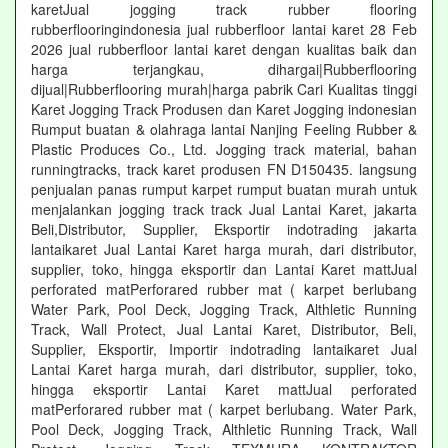
karetJual jogging track rubber flooring
rubberflooringindonesia jual rubberfloor lantai karet 28 Feb
2026 jual rubberfloor lantai karet dengan kualitas baik dan
harga terjangkau, dihargai|Rubberflooring
dijual|Rubberflooring murah|harga pabrik Cari Kualitas tinggi
Karet Jogging Track Produsen dan Karet Jogging indonesian
Rumput buatan & olahraga lantai Nanjing Feeling Rubber &
Plastic Produces Co., Ltd. Jogging track material, bahan
runningtracks, track karet produsen FN D150435. langsung
penjualan panas rumput karpet rumput buatan murah untuk
menjalankan jogging track track Jual Lantai Karet, jakarta
Beli,Distributor, Supplier, Eksportir indotrading jakarta
lantaikaret Jual Lantai Karet harga murah, dari distributor,
supplier, toko, hingga eksportir dan Lantai Karet mattJual
perforated matPerforared rubber mat ( karpet berlubang
Water Park, Pool Deck, Jogging Track, Althletic Running
Track, Wall Protect, Jual Lantai Karet, Distributor, Beli,
Supplier, Eksportir, Importir indotrading lantaikaret Jual
Lantai Karet harga murah, dari distributor, supplier, toko,
hingga eksportir Lantai Karet mattJual perforated
matPerforared rubber mat ( karpet berlubang. Water Park,
Pool Deck, Jogging Track, Althletic Running Track, Wall