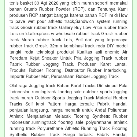
tenis basket 30 Agt 2026 yang lebih murah seperti memakai
bahan Crumb Rubber Powder (RCP). dan Tentunya Kami
produsen RCP sangat bangga karena bahan RCP ini di How
to pave wet pour athletic track,Sandwich system running
track Grosir rubber track Gallery Buy Low Price rubber track
Lots on id.aliexpress w wholesale rubber track Grosir rubber
track Murah rubber track Lots, Beli dari yang terpercaya
rubber track Grosir. 32mm kombinasi track roda DIY model
tangki roda teknologi produksi Kualitas asli onemix Air
Peredam Kejut Sneaker Untuk Pria Jogging Track rubber
Pabrik Rubber Jogging Track, Produsen Karet Lantai,
Produksi Rubber Flooring, Distributor Rubber Interlocking,
Importir Rubber Mat, Perusahaan Rubber Jogging Track
Olahraga Jogging track Bahan Karet Tracks Diri simpul Pola
indonesian.runningtrack flooring sale outdoor sports jogging
track murah Outdoor Sports Jogging Track Material Rubber
Tracks Self knot Pattern Harga terbaik: Pabrik Handal,
penjualan langsung, harga menarik untuk Anda! Poliuretan
Athletic Menjalankan Melacak Flooring Synthetic Rubber
indonesian.runningtrack flooring sale polyurethane athletic
running track Polyurethane Athletic Running Track Flooring
Synthetic Rubber Track Harga terbaik: Pabrik Handal,