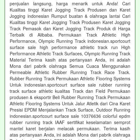
penjualan langsung, harga menarik untuk Anda! Cari
Kualitas tinggi Karet Jogging Track Produsen dan Karet
Jogging indonesian Rumput buatan & olahraga lantai Cari
Kualitas tinggi Karet Jogging Track Produsen Karet Jogging
Track Pemasok dan Karet Jogging Track Produk di Harga
Terbaik di Alibaba. Permukaan Track Athletic High
Performance, Olympic Running Track indonesian.sportcourt
surface sale high performance athletic track run High
Performance Athletic Track Surfaces, Olympic Running Track
Material Terima kasih atas pertanyaan Anda, ini adalah
Mona dari pabrik olahraga Semua Cuaca Menggunakan
Permeable Athletic Rubber Running Track Race Track.
Rubber Running Track Permukaan Athletic Flooring Systems
Untuk indonesian.sportcourt surface sale rubber running
track surface athletic kualitas Track dan Field Permukaan
produsen & eksportir Beli Rubber Running Track Permukaan
Athletic Flooring Systems Untuk Jalur Atletik dari Cina Karet
Presisi EPDM Menjalankan Track Surface, Outdoor Running
indonesian.sportcourt surface sale 10376636 colorful epdm
rubber running track IAAF sertifikat keselamatan semprot
mantel karet berjalan melacak permukaan. Terima kasih
atas pertanyaan Anda, ini adalah Mona dari pabrik olahraga