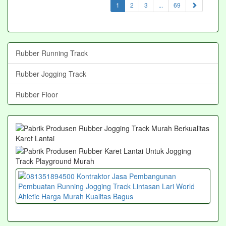
(current)
1
2
3
...
69
Rubber Running Track
Rubber Jogging Track
Rubber Floor