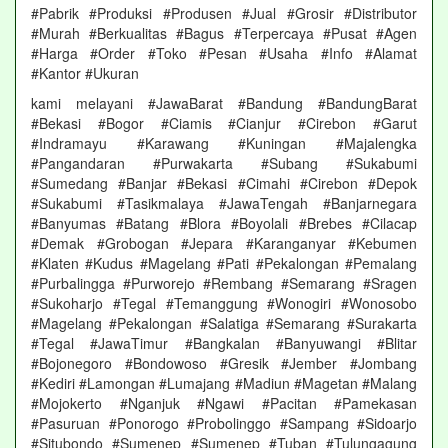
#Pabrik #Produksi #Produsen #Jual #Grosir #Distributor
#Murah #Berkualitas #Bagus #Terpercaya #Pusat #Agen
#Harga #Order #Toko #Pesan #Usaha #Info #Alamat
#Kantor #Ukuran
kami melayani #JawaBarat #Bandung #BandungBarat
#Bekasi #Bogor #Ciamis #Cianjur #Cirebon #Garut
#Indramayu #Karawang #Kuningan #Majalengka
#Pangandaran #Purwakarta #Subang #Sukabumi
#Sumedang #Banjar #Bekasi #Cimahi #Cirebon #Depok
#Sukabumi #Tasikmalaya #JawaTengah #Banjarnegara
#Banyumas #Batang #Blora #Boyolali #Brebes #Cilacap
#Demak #Grobogan #Jepara #Karanganyar #Kebumen
#Klaten #Kudus #Magelang #Pati #Pekalongan #Pemalang
#Purbalingga #Purworejo #Rembang #Semarang #Sragen
#Sukoharjo #Tegal #Temanggung #Wonogiri #Wonosobo
#Magelang #Pekalongan #Salatiga #Semarang #Surakarta
#Tegal #JawaTimur #Bangkalan #Banyuwangi #Blitar
#Bojonegoro #Bondowoso #Gresik #Jember #Jombang
#Kediri #Lamongan #Lumajang #Madiun #Magetan #Malang
#Mojokerto #Nganjuk #Ngawi #Pacitan #Pamekasan
#Pasuruan #Ponorogo #Probolinggo #Sampang #Sidoarjo
#Situbondo #Sumenep #Sumenep #Tuban #Tulungagung