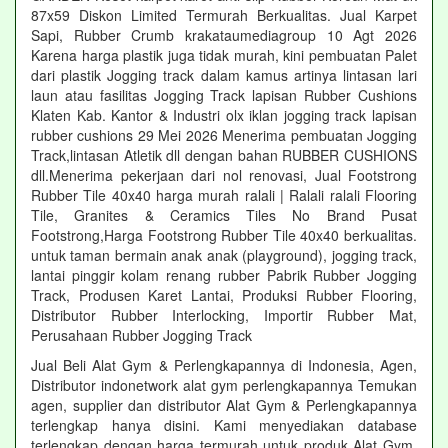
87x59 Diskon Limited Termurah Berkualitas. Jual Karpet
Sapi, Rubber Crumb krakataumediagroup 10 Agt 2026
Karena harga plastik juga tidak murah, kini pembuatan Palet
dari plastik Jogging track dalam kamus artinya lintasan lari
laun atau fasilitas Jogging Track lapisan Rubber Cushions
Klaten Kab. Kantor & Industri olx iklan jogging track lapisan
rubber cushions 29 Mei 2026 Menerima pembuatan Jogging
Track,lintasan Atletik dll dengan bahan RUBBER CUSHIONS
dll.Menerima pekerjaan dari nol renovasi, Jual Footstrong
Rubber Tile 40x40 harga murah ralali | Ralali ralali Flooring
Tile, Granites & Ceramics Tiles No Brand Pusat
Footstrong,Harga Footstrong Rubber Tile 40x40 berkualitas.
untuk taman bermain anak anak (playground), jogging track,
lantai pinggir kolam renang rubber Pabrik Rubber Jogging
Track, Produsen Karet Lantai, Produksi Rubber Flooring,
Distributor Rubber Interlocking, Importir Rubber Mat,
Perusahaan Rubber Jogging Track
Jual Beli Alat Gym & Perlengkapannya di Indonesia, Agen,
Distributor indonetwork alat gym perlengkapannya Temukan
agen, supplier dan distributor Alat Gym & Perlengkapannya
terlengkap hanya disini. Kami menyediakan database
terlengkap dengan harga termurah untuk produk Alat Gym.