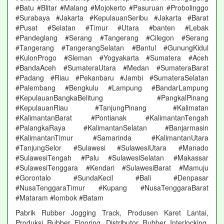
#Batu #Blitar #Malang #Mojokerto #Pasuruan #Probolinggo
#Surabaya #Jakarta #KepulauanSeribu #Jakarta #Barat
#Pusat #Selatan #Timur #Utara #banten #Lebak
#Pandeglang #Serang #Tangerang #Cilegon #Serang
#Tangerang #TangerangSelatan #Bantul #GunungKidul
#KulonProgo #Sleman #Yogyakarta #Sumatera #Aceh
#BandaAceh #SumateraUtara #Medan #SumateraBarat
#Padang #Riau #Pekanbaru #Jambi #SumateraSelatan
#Palembang #Bengkulu #Lampung #BandarLampung
#KepulauanBangkaBelitung #PangkalPinang
#KepulauanRiau #TanjungPinang #Kalimatan
#KalimantanBarat #Pontianak #KalimantanTengah
#PalangkaRaya #KalimantanSelatan #Banjarmasin
#KalimantanTimur #Samarinda #KalimantanUtara
#TanjungSelor #Sulawesi #SulawesiUtara #Manado
#SulawesiTengah #Palu #SulawesiSelatan #Makassar
#SulawesiTenggara #Kendari #SulawesiBarat #Mamuju
#Gorontalo #SundaKecil #Bali #Denpasar
#NusaTenggaraTimur #Kupang #NusaTenggaraBarat
#Mataram #lombok #Batam
Pabrik Rubber Jogging Track, Produsen Karet Lantai,
Produksi Rubber Flooring, Distributor Rubber Interlocking,