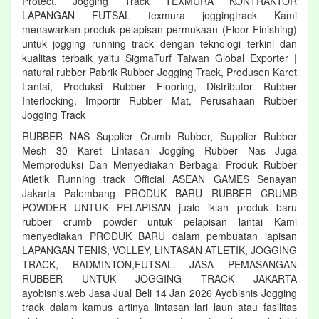
Protect, Jogging Track TEXMURA KONTRAKTOR
LAPANGAN FUTSAL texmura joggingtrack Kami
menawarkan produk pelapisan permukaan (Floor Finishing)
untuk jogging running track dengan teknologi terkini dan
kualitas terbaik yaitu SigmaTurf Taiwan Global Exporter |
natural rubber Pabrik Rubber Jogging Track, Produsen Karet
Lantai, Produksi Rubber Flooring, Distributor Rubber
Interlocking, Importir Rubber Mat, Perusahaan Rubber
Jogging Track
RUBBER NAS Supplier Crumb Rubber, Supplier Rubber
Mesh 30 Karet Lintasan Jogging Rubber Nas Juga
Memproduksi Dan Menyediakan Berbagai Produk Rubber
Atletik Running track Official ASEAN GAMES Senayan
Jakarta Palembang PRODUK BARU RUBBER CRUMB
POWDER UNTUK PELAPISAN jualo iklan produk baru
rubber crumb powder untuk pelapisan lantai Kami
menyediakan PRODUK BARU dalam pembuatan lapisan
LAPANGAN TENIS, VOLLEY, LINTASAN ATLETIK, JOGGING
TRACK, BADMINTON,FUTSAL. JASA PEMASANGAN
RUBBER UNTUK JOGGING TRACK JAKARTA
ayobisnis.web Jasa Jual Beli 14 Jan 2026 Ayobisnis Jogging
track dalam kamus artinya lintasan lari laun atau fasilitas