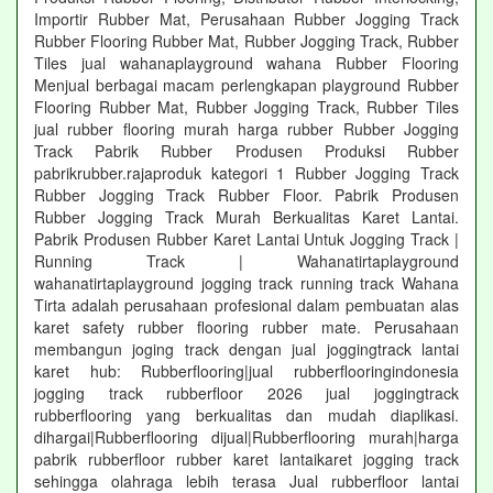
Importir Rubber Mat, Perusahaan Rubber Jogging Track
Rubber Flooring Rubber Mat, Rubber Jogging Track, Rubber
Tiles jual wahanaplayground wahana Rubber Flooring
Menjual berbagai macam perlengkapan playground Rubber
Flooring Rubber Mat, Rubber Jogging Track, Rubber Tiles
jual rubber flooring murah harga rubber Rubber Jogging
Track Pabrik Rubber Produsen Produksi Rubber
pabrikrubber.rajaproduk kategori 1 Rubber Jogging Track
Rubber Jogging Track Rubber Floor. Pabrik Produsen
Rubber Jogging Track Murah Berkualitas Karet Lantai.
Pabrik Produsen Rubber Karet Lantai Untuk Jogging Track |
Running Track | Wahanatirtaplayground
wahanatirtaplayground jogging track running track Wahana
Tirta adalah perusahaan profesional dalam pembuatan alas
karet safety rubber flooring rubber mate. Perusahaan
membangun joging track dengan jual joggingtrack lantai
karet hub: Rubberflooring|jual rubberflooringindonesia
jogging track rubberfloor 2026 jual joggingtrack
rubberflooring yang berkualitas dan mudah diaplikasi.
dihargai|Rubberflooring dijual|Rubberflooring murah|harga
pabrik rubberfloor rubber karet lantaikaret jogging track
sehingga olahraga lebih terasa Jual rubberfloor lantai