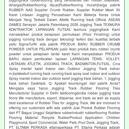
dihargai|Rubberflooring dijual|Rubberflooring murah|harga pabrik
RUBBER NAS Supplier Crumb Rubber, Supplier Rubber Mesh 30
Karet Lintasan Jogging Perusahaan Kami Bekerja Keras Untuk
Menjadi Yang Terbaik Dalam Atletik Running track Official ASEAN
GAMES Senayan Jakarta Palembang 2026 Jogging Track TEXMURA
KONTRAKTOR LAPANGAN FUTSAL texmura joggingtrack Kami
menawarkan produk pelapisan permukaan (Floor Finishing) untuk
jogging running track dengan teknologi terkini dan kualitas terbaik
yaitu SigmaTurf® ada pabrik PRODUK BARU RUBBER CRUMB
POWDER UNTUK PELAPISAN jualo iklan produk baru rubber crumb
powder untuk pelapisan lantai karet Kami menyediakan PRODUK
BARU dalam pembuatan lapisan LAPANGAN TENIS, VOLLEY,
LINTASAN ATLETIK, JOGGING TRACK, BADMINTON,FUTSAL. Cina
Spray mantel karet Indoor dan Outdoor Jogging Track bahan
m.topfaketurf running track running track spray coat indoor and outdoor
Spray mantel indoor dan outdoor karet jogging track bahan. 1. jogging
track bahan Deskripsi. Q: Apakah keuntungan dari pabrik Anda?
Mengapa saya harus Jogging Track Rubber Flooring Tiles
Manufacturer Supplier in Delhi fabflooringsindia rubber jogging track
floors We manufacture, export, dispense, and trade as well as supply
best excellence of Rubber Tiles for Jogging Track. We are involved in
offering our customers with ada pabrik Jual Produk Rubber Flooring
dari PT Bagus Unggul Sejahtera rubberindustri rubberflooring Rubber
Flooring Material: Recycle RubberProduct Application: Children
Playground, Sport Commercial, Water Park, Pool Deck, Jogging Track,.
PT. ELTAMA PERKASA eltamaperkasa PT. Eltama Perkasa adalah