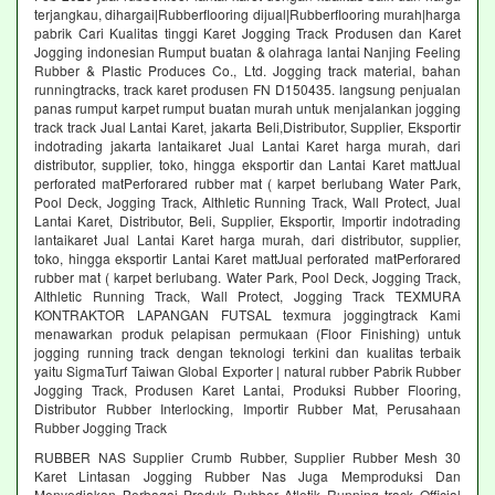
terjangkau, dihargai|Rubberflooring dijual|Rubberflooring murah|harga
pabrik Cari Kualitas tinggi Karet Jogging Track Produsen dan Karet
Jogging indonesian Rumput buatan & olahraga lantai Nanjing Feeling
Rubber & Plastic Produces Co., Ltd. Jogging track material, bahan
runningtracks, track karet produsen FN D150435. langsung penjualan
panas rumput karpet rumput buatan murah untuk menjalankan jogging
track track Jual Lantai Karet, jakarta Beli,Distributor, Supplier, Eksportir
indotrading jakarta lantaikaret Jual Lantai Karet harga murah, dari
distributor, supplier, toko, hingga eksportir dan Lantai Karet mattJual
perforated matPerforared rubber mat ( karpet berlubang Water Park,
Pool Deck, Jogging Track, Althletic Running Track, Wall Protect, Jual
Lantai Karet, Distributor, Beli, Supplier, Eksportir, Importir indotrading
lantaikaret Jual Lantai Karet harga murah, dari distributor, supplier,
toko, hingga eksportir Lantai Karet mattJual perforated matPerforared
rubber mat ( karpet berlubang. Water Park, Pool Deck, Jogging Track,
Althletic Running Track, Wall Protect, Jogging Track TEXMURA
KONTRAKTOR LAPANGAN FUTSAL texmura joggingtrack Kami
menawarkan produk pelapisan permukaan (Floor Finishing) untuk
jogging running track dengan teknologi terkini dan kualitas terbaik
yaitu SigmaTurf Taiwan Global Exporter | natural rubber Pabrik Rubber
Jogging Track, Produsen Karet Lantai, Produksi Rubber Flooring,
Distributor Rubber Interlocking, Importir Rubber Mat, Perusahaan
Rubber Jogging Track
RUBBER NAS Supplier Crumb Rubber, Supplier Rubber Mesh 30
Karet Lintasan Jogging Rubber Nas Juga Memproduksi Dan
Menyediakan Berbagai Produk Rubber Atletik Running track Official