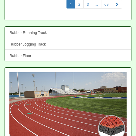
(current)
1
2
3
...
69
Rubber Running Track
Rubber Jogging Track
Rubber Floor