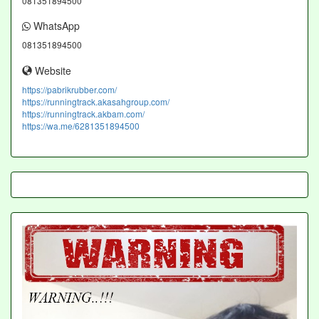
081351894500
WhatsApp
081351894500
Website
https://pabrikrubber.com/
https://runningtrack.akasahgroup.com/
https://runningtrack.akbam.com/
https://wa.me/6281351894500