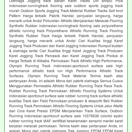
Olahraga Jogging track Bahan Karet Tracks Diri simpul Pola
indonesian.runningtrack flooring sale outdoor sports jogging track
murah Outdoor Sports Jogging Track Material Rubber Tracks Self knot
Pattern Harga terbaik: Pabrik Handal, penjualan langsung, harga
menarik untuk Anda! Poliuretan Athletic Menjalankan Melacak Flooring
Synthetic Rubber indonesian.runningtrack flooring sale polyurethane
athletic running track Polyurethane Athletic Running Track Flooring
Synthetic Rubber Track Harga terbaik: Pabrik Handal, penjualan
langsung, harga menarik untuk Anda! Cari Kualitas tinggi Karet
Jogging Track Produsen dan Karet Jogging indonesian Rumput buatan
& olahraga lantai Cari Kualitas tinggi Karet Jogging Track Produsen
Karet Jogging Track Pemasok dan Karet Jogging Track Produk di
Harga Terbaik di Alibaba. Permukaan Track Athletic High Performance,
Olympic Running Track indonesian.sportcourt surface sale high
performance athletic track run High Performance Athletic Track
Surfaces, Olympic Running Track Material Terima kasih atas
pertanyaan Anda, ini adalah Mona dari pabrik olahraga Semua Cuaca
Menggunakan Permeable Athletic Rubber Running Track Race Track.
Rubber Running Track Permukaan Athletic Flooring Systems Untuk
indonesian.sportcourt surface sale rubber running track surface athletic
kualitas Track dan Field Permukaan produsen & eksportir Beli Rubber
Running Track Permukaan Athletic Flooring Systems Untuk Jalur Atletik
dari Cina Karet Presisi EPDM Menjalankan Track Surface, Outdoor
Running indonesian.sportcourt surface sale 10376636 colorful epdm
rubber running track IAAF sertifikat keselamatan semprot mantel karet
berjalan melacak permukaan. Terima kasih atas pertanyaan Anda, ini
adalah Mona dari pabrik olahraga Trek Jogging EPDM EPDM Karet