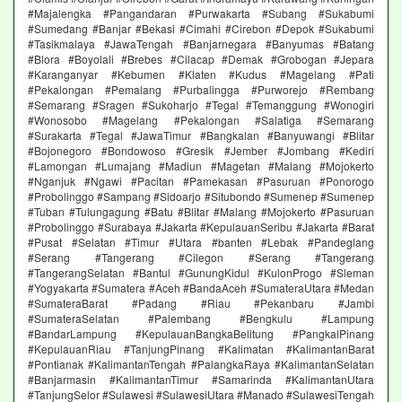
#Majalengka #Pangandaran #Purwakarta #Subang #Sukabumi
#Sumedang #Banjar #Bekasi #Cimahi #Cirebon #Depok #Sukabumi
#Tasikmalaya #JawaTengah #Banjarnegara #Banyumas #Batang
#Blora #Boyolali #Brebes #Cilacap #Demak #Grobogan #Jepara
#Karanganyar #Kebumen #Klaten #Kudus #Magelang #Pati
#Pekalongan #Pemalang #Purbalingga #Purworejo #Rembang
#Semarang #Sragen #Sukoharjo #Tegal #Temanggung #Wonogiri
#Wonosobo #Magelang #Pekalongan #Salatiga #Semarang
#Surakarta #Tegal #JawaTimur #Bangkalan #Banyuwangi #Blitar
#Bojonegoro #Bondowoso #Gresik #Jember #Jombang #Kediri
#Lamongan #Lumajang #Madiun #Magetan #Malang #Mojokerto
#Nganjuk #Ngawi #Pacitan #Pamekasan #Pasuruan #Ponorogo
#Probolinggo #Sampang #Sidoarjo #Situbondo #Sumenep #Sumenep
#Tuban #Tulungagung #Batu #Blitar #Malang #Mojokerto #Pasuruan
#Probolinggo #Surabaya #Jakarta #KepulauanSeribu #Jakarta #Barat
#Pusat #Selatan #Timur #Utara #banten #Lebak #Pandeglang
#Serang #Tangerang #Cilegon #Serang #Tangerang
#TangerangSelatan #Bantul #GunungKidul #KulonProgo #Sleman
#Yogyakarta #Sumatera #Aceh #BandaAceh #SumateraUtara #Medan
#SumateraBarat #Padang #Riau #Pekanbaru #Jambi
#SumateraSelatan #Palembang #Bengkulu #Lampung
#BandarLampung #KepulauanBangkaBelitung #PangkalPinang
#KepulauanRiau #TanjungPinang #Kalimatan #KalimantanBarat
#Pontianak #KalimantanTengah #PalangkaRaya #KalimantanSelatan
#Banjarmasin #KalimantanTimur #Samarinda #KalimantanUtara
#TanjungSelor #Sulawesi #SulawesiUtara #Manado #SulawesiTengah