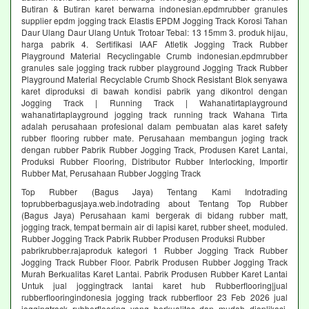
Butiran & Butiran karet berwarna indonesian.epdmrubber granules
supplier epdm jogging track Elastis EPDM Jogging Track Korosi Tahan
Daur Ulang Daur Ulang Untuk Trotoar Tebal: 13 15mm 3. produk hijau,
harga pabrik 4. Sertifikasi IAAF Atletik Jogging Track Rubber
Playground Material Recyclingable Crumb indonesian.epdmrubber
granules sale jogging track rubber playground Jogging Track Rubber
Playground Material Recyclable Crumb Shock Resistant Blok senyawa
karet diproduksi di bawah kondisi pabrik yang dikontrol dengan
Jogging Track | Running Track | Wahanatirtaplayground
wahanatirtaplayground jogging track running track Wahana Tirta
adalah perusahaan profesional dalam pembuatan alas karet safety
rubber flooring rubber mate. Perusahaan membangun joging track
dengan rubber Pabrik Rubber Jogging Track, Produsen Karet Lantai,
Produksi Rubber Flooring, Distributor Rubber Interlocking, Importir
Rubber Mat, Perusahaan Rubber Jogging Track
Top Rubber (Bagus Jaya) Tentang Kami Indotrading
toprubberbagusjaya.web.indotrading about Tentang Top Rubber
(Bagus Jaya) Perusahaan kami bergerak di bidang rubber matt,
jogging track, tempat bermain air di lapisi karet, rubber sheet, moduled.
Rubber Jogging Track Pabrik Rubber Produsen Produksi Rubber
pabrikrubber.rajaproduk kategori 1 Rubber Jogging Track Rubber
Jogging Track Rubber Floor. Pabrik Produsen Rubber Jogging Track
Murah Berkualitas Karet Lantai. Pabrik Produsen Rubber Karet Lantai
Untuk jual joggingtrack lantai karet hub Rubberflooring|jual
rubberflooringindonesia jogging track rubberfloor 23 Feb 2026 jual
joggingtrack rubberflooring yang berkualitas dan mudah diaplikasi.