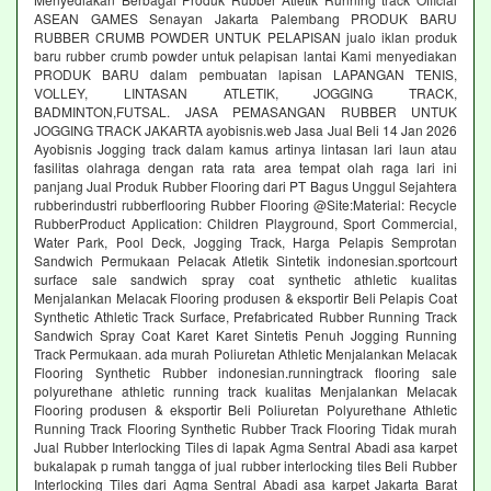
ASEAN GAMES Senayan Jakarta Palembang PRODUK BARU
RUBBER CRUMB POWDER UNTUK PELAPISAN jualo iklan produk
baru rubber crumb powder untuk pelapisan lantai Kami menyediakan
PRODUK BARU dalam pembuatan lapisan LAPANGAN TENIS,
VOLLEY, LINTASAN ATLETIK, JOGGING TRACK,
BADMINTON,FUTSAL. JASA PEMASANGAN RUBBER UNTUK
JOGGING TRACK JAKARTA ayobisnis.web Jasa Jual Beli 14 Jan 2026
Ayobisnis Jogging track dalam kamus artinya lintasan lari laun atau
fasilitas olahraga dengan rata rata area tempat olah raga lari ini
panjang Jual Produk Rubber Flooring dari PT Bagus Unggul Sejahtera
rubberindustri rubberflooring Rubber Flooring @Site:Material: Recycle
RubberProduct Application: Children Playground, Sport Commercial,
Water Park, Pool Deck, Jogging Track, Harga Pelapis Semprotan
Sandwich Permukaan Pelacak Atletik Sintetik indonesian.sportcourt
surface sale sandwich spray coat synthetic athletic kualitas
Menjalankan Melacak Flooring produsen & eksportir Beli Pelapis Coat
Synthetic Athletic Track Surface, Prefabricated Rubber Running Track
Sandwich Spray Coat Karet Karet Sintetis Penuh Jogging Running
Track Permukaan. ada murah Poliuretan Athletic Menjalankan Melacak
Flooring Synthetic Rubber indonesian.runningtrack flooring sale
polyurethane athletic running track kualitas Menjalankan Melacak
Flooring produsen & eksportir Beli Poliuretan Polyurethane Athletic
Running Track Flooring Synthetic Rubber Track Flooring Tidak murah
Jual Rubber Interlocking Tiles di lapak Agma Sentral Abadi asa karpet
bukalapak p rumah tangga of jual rubber interlocking tiles Beli Rubber
Interlocking Tiles dari Agma Sentral Abadi asa karpet Jakarta Barat