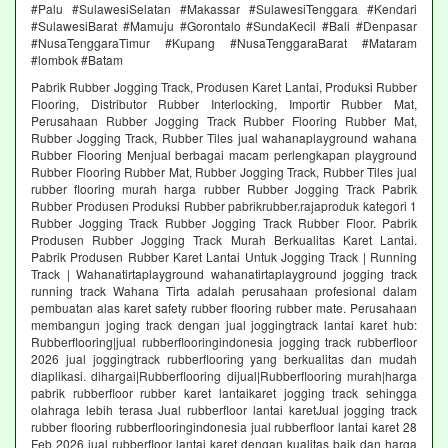
#Palu #SulawesiSelatan #Makassar #SulawesiTenggara #Kendari
#SulawesiBarat #Mamuju #Gorontalo #SundaKecil #Bali #Denpasar
#NusaTenggaraTimur #Kupang #NusaTenggaraBarat #Mataram
#lombok #Batam
Pabrik Rubber Jogging Track, Produsen Karet Lantai, Produksi Rubber
Flooring, Distributor Rubber Interlocking, Importir Rubber Mat,
Perusahaan Rubber Jogging Track Rubber Flooring Rubber Mat,
Rubber Jogging Track, Rubber Tiles jual wahanaplayground wahana
Rubber Flooring Menjual berbagai macam perlengkapan playground
Rubber Flooring Rubber Mat, Rubber Jogging Track, Rubber Tiles jual
rubber flooring murah harga rubber Rubber Jogging Track Pabrik
Rubber Produsen Produksi Rubber pabrikrubber.rajaproduk kategori 1
Rubber Jogging Track Rubber Jogging Track Rubber Floor. Pabrik
Produsen Rubber Jogging Track Murah Berkualitas Karet Lantai.
Pabrik Produsen Rubber Karet Lantai Untuk Jogging Track | Running
Track | Wahanatirtaplayground wahanatirtaplayground jogging track
running track Wahana Tirta adalah perusahaan profesional dalam
pembuatan alas karet safety rubber flooring rubber mate. Perusahaan
membangun joging track dengan jual joggingtrack lantai karet hub:
Rubberflooring|jual rubberflooringindonesia jogging track rubberfloor
2026 jual joggingtrack rubberflooring yang berkualitas dan mudah
diaplikasi. dihargai|Rubberflooring dijual|Rubberflooring murah|harga
pabrik rubberfloor rubber karet lantaikaret jogging track sehingga
olahraga lebih terasa Jual rubberfloor lantai karetJual jogging track
rubber flooring rubberflooringindonesia jual rubberfloor lantai karet 28
Feb 2026 jual rubberfloor lantai karet dengan kualitas baik dan harga