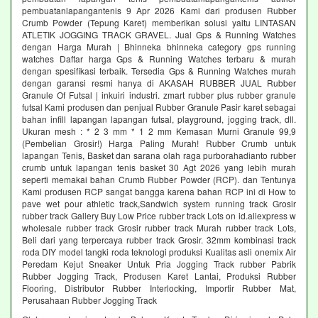
pembuatanlapangantenis 9 Apr 2026 Kami dari produsen Rubber
Crumb Powder (Tepung Karet) memberikan solusi yaitu LINTASAN
ATLETIK JOGGING TRACK GRAVEL. Jual Gps & Running Watches
dengan Harga Murah | Bhinneka bhinneka category gps running
watches Daftar harga Gps & Running Watches terbaru & murah
dengan spesifikasi terbaik. Tersedia Gps & Running Watches murah
dengan garansi resmi hanya di AKASAH RUBBER JUAL Rubber
Granule Of Futsal | inkuiri industri. zmart rubber plus rubber granule
futsal Kami produsen dan penjual Rubber Granule Pasir karet sebagai
bahan infill lapangan lapangan futsal, playground, jogging track, dll.
Ukuran mesh : * 2 3 mm * 1 2 mm Kemasan Murni Granule 99,9
(Pembelian Grosir!) Harga Paling Murah! Rubber Crumb untuk
lapangan Tenis, Basket dan sarana olah raga purborahadianto rubber
crumb untuk lapangan tenis basket 30 Agt 2026 yang lebih murah
seperti memakai bahan Crumb Rubber Powder (RCP). dan Tentunya
Kami produsen RCP sangat bangga karena bahan RCP ini di How to
pave wet pour athletic track,Sandwich system running track Grosir
rubber track Gallery Buy Low Price rubber track Lots on id.aliexpress w
wholesale rubber track Grosir rubber track Murah rubber track Lots,
Beli dari yang terpercaya rubber track Grosir. 32mm kombinasi track
roda DIY model tangki roda teknologi produksi Kualitas asli onemix Air
Peredam Kejut Sneaker Untuk Pria Jogging Track rubber Pabrik
Rubber Jogging Track, Produsen Karet Lantai, Produksi Rubber
Flooring, Distributor Rubber Interlocking, Importir Rubber Mat,
Perusahaan Rubber Jogging Track