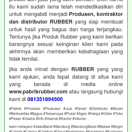
itu kami sudah lama telah mendedikasikan diri
untuk mengabdi menjadi
Produsen, kontraktor
yang siap membuat
dan distributor RUBBER
untuk hasil yang bagus dan harga terjangkau.
Tentunya jika Produk Rubber yang kami berikan
barangnya sesuai keinginan klien kami pada
akhirmya akan memberikan kebahagiaan yang
tidak ternilai.
jika anda minat dengan
yang yang
RUBBER
kami ajukan, anda tepat datang di situs kami
yang berada di media online
atau langsung hubungi
www.pabrikrubber.com
kami di
081351894500
#Pabrik #Produksi #Produsen #Jual #Grosir #Distributor #Murah
#Berkualitas #Bagus #Terpercaya #Pusat #Agen #Harga #Order #Toko
#Pesan #Usaha #Info #Alamat #Kantor #Ukuran
kami melayani #JawaBarat #Bandung #BandungBarat #Bekasi #Bogor
#Ciamis #Cianjur #Cirebon #Garut #Indramayu #Karawang #Kuningan