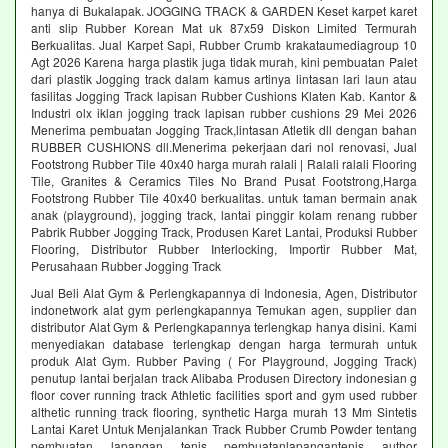
hanya di Bukalapak. JOGGING TRACK & GARDEN Keset karpet karet
anti slip Rubber Korean Mat uk 87x59 Diskon Limited Termurah
Berkualitas. Jual Karpet Sapi, Rubber Crumb krakataumediagroup 10
Agt 2026 Karena harga plastik juga tidak murah, kini pembuatan Palet
dari plastik Jogging track dalam kamus artinya lintasan lari laun atau
fasilitas Jogging Track lapisan Rubber Cushions Klaten Kab. Kantor &
Industri olx iklan jogging track lapisan rubber cushions 29 Mei 2026
Menerima pembuatan Jogging Track,lintasan Atletik dll dengan bahan
RUBBER CUSHIONS dll.Menerima pekerjaan dari nol renovasi, Jual
Footstrong Rubber Tile 40x40 harga murah ralali | Ralali ralali Flooring
Tile, Granites & Ceramics Tiles No Brand Pusat Footstrong,Harga
Footstrong Rubber Tile 40x40 berkualitas. untuk taman bermain anak
anak (playground), jogging track, lantai pinggir kolam renang rubber
Pabrik Rubber Jogging Track, Produsen Karet Lantai, Produksi Rubber
Flooring, Distributor Rubber Interlocking, Importir Rubber Mat,
Perusahaan Rubber Jogging Track
Jual Beli Alat Gym & Perlengkapannya di Indonesia, Agen, Distributor
indonetwork alat gym perlengkapannya Temukan agen, supplier dan
distributor Alat Gym & Perlengkapannya terlengkap hanya disini. Kami
menyediakan database terlengkap dengan harga termurah untuk
produk Alat Gym. Rubber Paving ( For Playground, Jogging Track)
penutup lantai berjalan track Alibaba Produsen Directory indonesian g
floor cover running track Athletic facilities sport and gym used rubber
althetic running track flooring, synthetic Harga murah 13 Mm Sintetis
Lantai Karet Untuk Menjalankan Track Rubber Crumb Powder tentang
pembuatan lapangan tenis pembuatanlapangantenis author