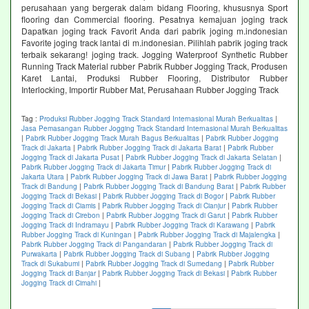
perusahaan yang bergerak dalam bidang Flooring, khususnya Sport
flooring dan Commercial flooring. Pesatnya kemajuan joging track
Dapatkan joging track Favorit Anda dari pabrik joging m.indonesian
Favorite joging track lantai di m.indonesian. Pilihlah pabrik joging track
terbaik sekarang! joging track. Jogging Waterproof Synthetic Rubber
Running Track Material rubber Pabrik Rubber Jogging Track, Produsen
Karet Lantai, Produksi Rubber Flooring, Distributor Rubber
Interlocking, Importir Rubber Mat, Perusahaan Rubber Jogging Track
Tag :
Produksi Rubber Jogging Track Standard Internasional Murah Berkualitas
|
Jasa Pemasangan Rubber Jogging Track Standard Internasional Murah Berkualitas
|
Pabrik Rubber Jogging Track Murah Bagus Berkualitas
|
Pabrik Rubber Jogging
Track di Jakarta
|
Pabrik Rubber Jogging Track di Jakarta Barat
|
Pabrik Rubber
Jogging Track di Jakarta Pusat
|
Pabrik Rubber Jogging Track di Jakarta Selatan
|
Pabrik Rubber Jogging Track di Jakarta Timur
|
Pabrik Rubber Jogging Track di
Jakarta Utara
|
Pabrik Rubber Jogging Track di Jawa Barat
|
Pabrik Rubber Jogging
Track di Bandung
|
Pabrik Rubber Jogging Track di Bandung Barat
|
Pabrik Rubber
Jogging Track di Bekasi
|
Pabrik Rubber Jogging Track di Bogor
|
Pabrik Rubber
Jogging Track di Ciamis
|
Pabrik Rubber Jogging Track di Cianjur
|
Pabrik Rubber
Jogging Track di Cirebon
|
Pabrik Rubber Jogging Track di Garut
|
Pabrik Rubber
Jogging Track di Indramayu
|
Pabrik Rubber Jogging Track di Karawang
|
Pabrik
Rubber Jogging Track di Kuningan
|
Pabrik Rubber Jogging Track di Majalengka
|
Pabrik Rubber Jogging Track di Pangandaran
|
Pabrik Rubber Jogging Track di
Purwakarta
|
Pabrik Rubber Jogging Track di Subang
|
Pabrik Rubber Jogging
Track di Sukabumi
|
Pabrik Rubber Jogging Track di Sumedang
|
Pabrik Rubber
Jogging Track di Banjar
|
Pabrik Rubber Jogging Track di Bekasi
|
Pabrik Rubber
Jogging Track di Cimahi
|