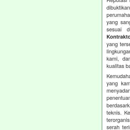
dibuktika
perumahan
yang sang
sesuai d
Kontrakt
yang ters
lingkung
kami, da
kualitas b
Kemudahan
yang kam
menyadari
penentu
berdasark
teknis. 
terorgani
serah te