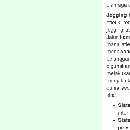
olahraga 
Jogging t
atletik 
jogging t
Jalur kam
mana atle
menawarka
pelanggan
digunakan
melakukan
menjalank
dunia sec
kita!
Sist
inter
Sist
proy