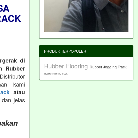
SA
RACK
PRODUK TERPOPULER
rgerak di
Rubber Flooring
Rubber Jogging Track
n Rubber
Rubber Running Track
istributor
man kami
ack
atau
 dan jelas
nakan