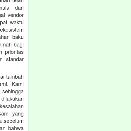
mulai dari
gai vendor
epat waktu
ekosistem
ahan baku
ramah bagi
prioritas
n standar
lai tambah
ami. Kami
, sehingga
 dilakukan
 kesalahan
kami yang
ba sebelum
kan bahwa