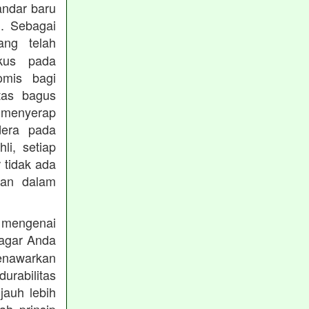
andar baru
. Sebagai
ng telah
okus pada
omis bagi
tas bagus
 menyerap
dera pada
li, setiap
 tidak ada
kan dalam
 mengenai
agar Anda
menawarkan
rabilitas
jauh lebih