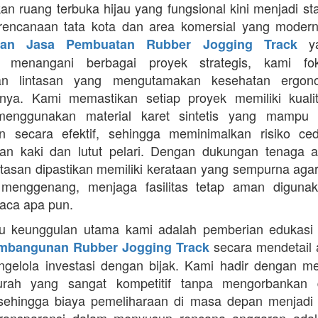
an ruang terbuka hijau yang fungsional kini menjadi st
rencanaan tata kota dan area komersial yang modern
ya
aan Jasa Pembuatan Rubber Jogging Track
a menangani berbagai proyek strategis, kami f
an lintasan yang mengutamakan kesehatan ergon
nya. Kami memastikan setiap proyek memiliki kuali
enggunakan material karet sintetis yang mampu
n secara efektif, sehingga meminimalkan risiko ce
an kaki dan lutut pelari. Dengan dukungan tenaga ah
intasan dipastikan memiliki kerataan yang sempurna agar
 menggenang, menjaga fasilitas tetap aman diguna
uaca apa pun.
tu keunggulan utama kami adalah pemberian edukasi
secara mendetail 
mbangunan Rubber Jogging Track
gelola investasi dengan bijak. Kami hadir dengan 
rah yang sangat kompetitif tanpa mengorbankan du
 sehingga biaya pemeliharaan di masa depan menjadi 