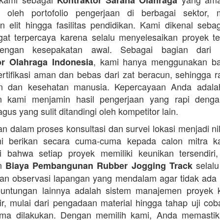
Kontraktor Sarana Olahraga
n oleh portofolio pengerjaan di berbagai sektor, 
 elit hingga fasilitas pendidikan. Kami dikenal seba
at terpercaya karena selalu menyelesaikan proyek t
engan kesepakatan awal. Sebagai bagian dari 
, kami hanya menggunakan b
or Olahraga Indonesia
ertifikasi aman dan bebas dari zat beracun, sehingga 
an dan kesehatan manusia. Kepercayaan Anda adalah 
n kami menjamin hasil pengerjaan yang rapi denga
agus yang sulit ditandingi oleh kompetitor lain.
 dalam proses konsultasi dan survei lokasi menjadi ni
i berikan secara cuma-cuma kepada calon mitra k
 bahwa setiap proyek memiliki keunikan tersendiri
an
selalu
Biaya Pembangunan Rubber Jogging Track
an observasi lapangan yang mendalam agar tidak ada
Keuntungan lainnya adalah sistem manajemen proyek 
sir, mulai dari pengadaan material hingga tahap uji co
rima dilakukan. Dengan memilih kami, Anda memasti