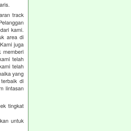
ris.
ran track
Pelanggan
dari kami.
uk area di
 Kami juga
uk memberi
kami telah
kami telah
maika yang
terbaik di
m lintasan
ek tingkat
akan untuk