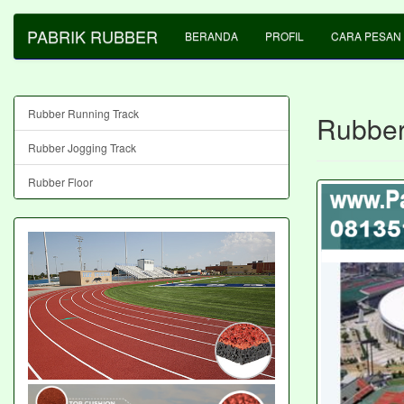
PABRIK RUBBER
BERANDA
PROFIL
CARA PESAN
Rubber Running Track
Rubber
Rubber Jogging Track
Rubber Floor