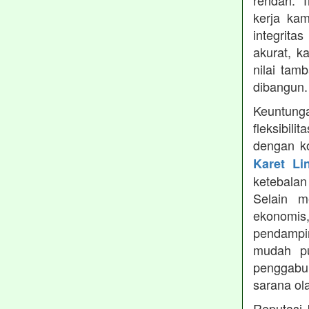
rendah. 
kerja ka
integrita
akurat, k
nilai tamb
dibangun.
Keuntung
fleksibil
dengan ko
Karet Li
ketebala
Selain 
ekonomis
pendampin
mudah pu
penggabun
sarana ol
Reputasi