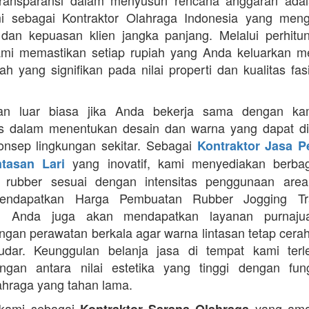
Transparansi dalam menyusun rencana anggaran adala
mi sebagai Kontraktor Olahraga Indonesia yang men
s dan kepuasan klien jangka panjang. Melalui perhit
ami memastikan setiap rupiah yang Anda keluarkan 
ah yang signifikan pada nilai properti dan kualitas fas
an luar biasa jika Anda bekerja sama dengan ka
itas dalam menentukan desain dan warna yang dapat d
nsep lingkungan sekitar. Sebagai
Kontraktor Jasa 
yang inovatif, kami menyediakan berbaga
ntasan Lari
n rubber sesuai dengan intensitas penggunaan area 
mendapatkan Harga Pembuatan Rubber Jogging Tr
, Anda juga akan mendapatkan layanan purnaju
gan perawatan berkala agar warna lintasan tetap cerah
dar. Keunggulan belanja jasa di tempat kami terl
gan antara nilai estetika yang tinggi dengan fung
ahraga yang tahan lama.
 kami sebagai
yang ama