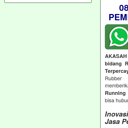
0
PEM
AKASAH
bidang R
Terperca
Rubber 
memberi
Running 
bisa hubu
Inovas
Jasa P