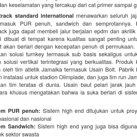
dan keselamatan yang tercakup dari cat primer sampai ga
menawarkan seluruh jaja
rack standard international
termasuk PUR penuh, sandwich dan semprotannya. 
rack juga dapat membeli jalur berjalan epdm dan akrilik 
i dibuat di tempat karena kualitas sangat penting unt
t akan berlari dengan kecepatan penuh di permukaan.
n solusi turnkey termasuk sub basis sekaligus unt
 solusi vertikal terintegrasi yang berkualitas. Produk 
 oleh tim atletik Jamaika termasuk Usain Bolt. Pabrik 
 instalasi untuk stadion Olimpiade, dan juga tim run Ja
an tim teratas di dunia. Usain baut pelari jarak jauh 
ara khusus mengatakan bahwa ia suka berlari di siste
Sistem high end ditujukan untuk proy
em PUR penuh:
nasional dan nasional
Sistem high end yang juga bisa digun
em Sandwich:
ek sektor swasta