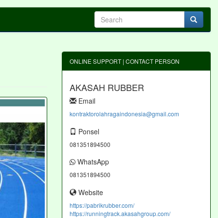
ONLINE SUPPORT | CONTACT PERSON
AKASAH RUBBER
Email
kontraktorolahragaindonesia@gmail.com
Ponsel
081351894500
WhatsApp
081351894500
Website
https://pabrikrubber.com/
https://runningtrack.akasahgroup.com/