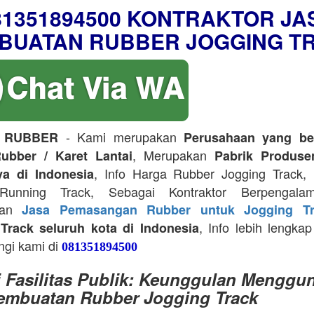
81351894500 KONTRAKTOR JA
BUATAN RUBBER JOGGING T
- Kami merupakan
 RUBBER
Perusahaan yang be
, Merupakan
ubber / Karet Lantai
Pabrik Produse
, Info Harga Rubber Jogging Track, D
ya di Indonesia
Running Track, Sebagai Kontraktor Berpengala
kan
Jasa Pemasangan Rubber untuk Jogging Tr
, Info lebih lengkap
Track seluruh kota di Indonesia
ngi kami di
081351894500
i Fasilitas Publik: Keunggulan Menggu
embuatan Rubber Jogging Track