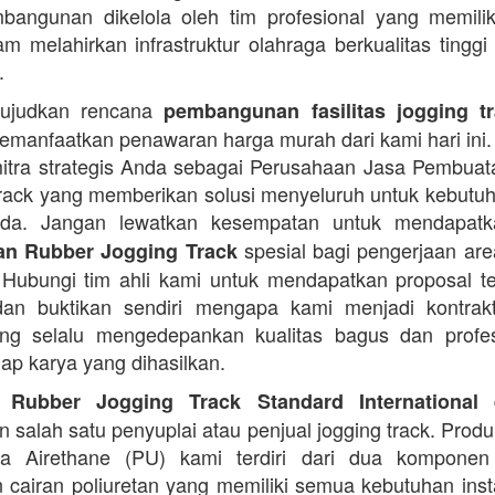
angunan dikelola oleh tim profesional yang memilik
am melahirkan infrastruktur olahraga berkualitas tinggi
.
ujudkan rencana
pembangunan fasilitas jogging t
manfaatkan penawaran harga murah dari kami hari ini.
itra strategis Anda sebagai Perusahaan Jasa Pembua
rack yang memberikan solusi menyeluruh untuk kebutu
Anda. Jangan lewatkan kesempatan untuk mendapa
spesial bagi pengerjaan area
n Rubber Jogging Track
. Hubungi tim ahli kami untuk mendapatkan proposal t
an buktikan sendiri mengapa kami menjadi kontrakt
ng selalu mengedepankan kualitas bagus dan profes
iap karya yang dihasilkan.
d
 Rubber Jogging Track Standard International
 salah satu penyuplai atau penjual jogging track. Produ
ana Airethane (PU) kami terdiri dari dua kompone
cairan poliuretan yang memiliki semua kebutuhan instal