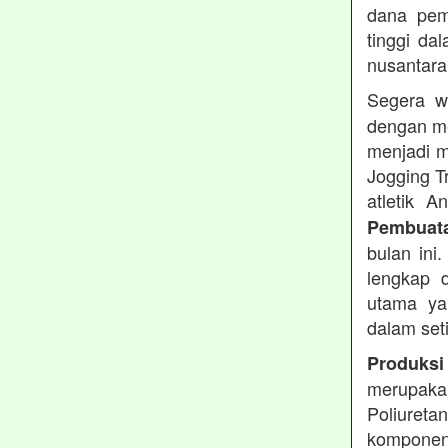
dana pemb
tinggi dal
nusantara
Segera w
dengan me
menjadi m
Jogging T
atletik 
Pembuata
bulan ini
lengkap d
utama ya
dalam set
Produksi
merupakan
Poliuret
komponen 