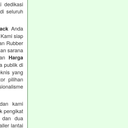
i dedikasi
 di seluruh
Anda
rack
 Kami siap
tan Rubber
han sarana
tkan
Harga
 publik di
eknis yang
or pilihan
ionalisme
an kami
k pengikat
n dan dua
ler lantai