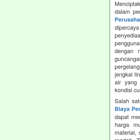
Menciptak
dalam pe
Perusah
dipercay
penyedia
pengguna
dengan m
guncanga
pergelang
jengkal l
air yang
kondisi c
Salah sa
Biaya Pe
dapat men
harga mu
material,