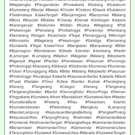
#Majalengka #Pangandaran #Purwakarta #Subang #Sukabumi
#Sumedang #Banjar #Bekasi #Cimahi #Cirebon #Depok #Sukabumi
#Tasikmalaya #JawaTengah #Banjarnegara #Banyumas #Batang
#Blora #Boyolali #Brebes #Cilacap #Demak #Grobogan #Jepara
#Karanganyar #Kebumen #Klaten #Kudus #Magelang #Pati
#Pekalongan #Pemalang #Purbalingga #Purworejo #Rembang
#Semarang #Sragen #Sukoharjo #Tegal #Temanggung #Wonogiri
#Wonosobo #Magelang #Pekalongan #Salatiga #Semarang
#Surakarta #Tegal #JawaTimur #Bangkalan #Banyuwangi #Blitar
#Bojonegoro #Bondowoso #Gresik #Jember #Jombang #Kediri
#Lamongan #Lumajang #Madiun #Magetan #Malang #Mojokerto
#Nganjuk #Ngawi #Pacitan #Pamekasan #Pasuruan #Ponorogo
#Probolinggo #Sampang #Sidoarjo #Situbondo #Sumenep #Sumenep
#Tuban #Tulungagung #Batu #Blitar #Malang #Mojokerto #Pasuruan
#Probolinggo #Surabaya #Jakarta #KepulauanSeribu #Jakarta #Barat
#Pusat #Selatan #Timur #Utara #banten #Lebak #Pandeglang
#Serang #Tangerang #Cilegon #Serang #Tangerang
#TangerangSelatan #Bantul #GunungKidul #KulonProgo #Sleman
#Yogyakarta #Sumatera #Aceh #BandaAceh #SumateraUtara #Medan
#SumateraBarat #Padang #Riau #Pekanbaru #Jambi
#SumateraSelatan #Palembang #Bengkulu #Lampung
#BandarLampung #KepulauanBangkaBelitung #PangkalPinang
#KepulauanRiau #TanjungPinang #Kalimatan #KalimantanBarat
#Pontianak #KalimantanTengah #PalangkaRaya #KalimantanSelatan
#Banjarmasin #KalimantanTimur #Samarinda #KalimantanUtara
#TanjungSelor #Sulawesi #SulawesiUtara #Manado #SulawesiTengah