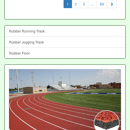
(current)
1
2
3
...
69
Rubber Running Track
Rubber Jogging Track
Rubber Floor