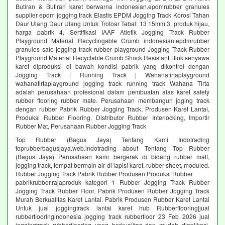
Butiran & Butiran karet berwarna indonesian.epdmrubber granules
supplier epdm jogging track Elastis EPDM Jogging Track Korosi Tahan
Daur Ulang Daur Ulang Untuk Trotoar Tebal: 13 15mm 3. produk hijau,
harga pabrik 4. Sertifikasi IAAF Atletik Jogging Track Rubber
Playground Material Recyclingable Crumb indonesian.epdmrubber
granules sale jogging track rubber playground Jogging Track Rubber
Playground Material Recyclable Crumb Shock Resistant Blok senyawa
karet diproduksi di bawah kondisi pabrik yang dikontrol dengan
Jogging Track | Running Track | Wahanatirtaplayground
wahanatirtaplayground jogging track running track Wahana Tirta
adalah perusahaan profesional dalam pembuatan alas karet safety
rubber flooring rubber mate. Perusahaan membangun joging track
dengan rubber Pabrik Rubber Jogging Track, Produsen Karet Lantai,
Produksi Rubber Flooring, Distributor Rubber Interlocking, Importir
Rubber Mat, Perusahaan Rubber Jogging Track
Top Rubber (Bagus Jaya) Tentang Kami Indotrading
toprubberbagusjaya.web.indotrading about Tentang Top Rubber
(Bagus Jaya) Perusahaan kami bergerak di bidang rubber matt,
jogging track, tempat bermain air di lapisi karet, rubber sheet, moduled.
Rubber Jogging Track Pabrik Rubber Produsen Produksi Rubber
pabrikrubber.rajaproduk kategori 1 Rubber Jogging Track Rubber
Jogging Track Rubber Floor. Pabrik Produsen Rubber Jogging Track
Murah Berkualitas Karet Lantai. Pabrik Produsen Rubber Karet Lantai
Untuk jual joggingtrack lantai karet hub Rubberflooring|jual
rubberflooringindonesia jogging track rubberfloor 23 Feb 2026 jual
joggingtrack rubberflooring yang berkualitas dan mudah diaplikasi.