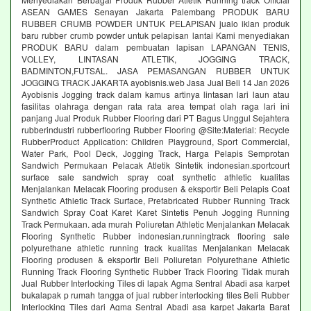
ASEAN GAMES Senayan Jakarta Palembang PRODUK BARU
RUBBER CRUMB POWDER UNTUK PELAPISAN jualo iklan produk
baru rubber crumb powder untuk pelapisan lantai Kami menyediakan
PRODUK BARU dalam pembuatan lapisan LAPANGAN TENIS,
VOLLEY, LINTASAN ATLETIK, JOGGING TRACK,
BADMINTON,FUTSAL. JASA PEMASANGAN RUBBER UNTUK
JOGGING TRACK JAKARTA ayobisnis.web Jasa Jual Beli 14 Jan 2026
Ayobisnis Jogging track dalam kamus artinya lintasan lari laun atau
fasilitas olahraga dengan rata rata area tempat olah raga lari ini
panjang Jual Produk Rubber Flooring dari PT Bagus Unggul Sejahtera
rubberindustri rubberflooring Rubber Flooring @Site:Material: Recycle
RubberProduct Application: Children Playground, Sport Commercial,
Water Park, Pool Deck, Jogging Track, Harga Pelapis Semprotan
Sandwich Permukaan Pelacak Atletik Sintetik indonesian.sportcourt
surface sale sandwich spray coat synthetic athletic kualitas
Menjalankan Melacak Flooring produsen & eksportir Beli Pelapis Coat
Synthetic Athletic Track Surface, Prefabricated Rubber Running Track
Sandwich Spray Coat Karet Karet Sintetis Penuh Jogging Running
Track Permukaan. ada murah Poliuretan Athletic Menjalankan Melacak
Flooring Synthetic Rubber indonesian.runningtrack flooring sale
polyurethane athletic running track kualitas Menjalankan Melacak
Flooring produsen & eksportir Beli Poliuretan Polyurethane Athletic
Running Track Flooring Synthetic Rubber Track Flooring Tidak murah
Jual Rubber Interlocking Tiles di lapak Agma Sentral Abadi asa karpet
bukalapak p rumah tangga of jual rubber interlocking tiles Beli Rubber
Interlocking Tiles dari Agma Sentral Abadi asa karpet Jakarta Barat