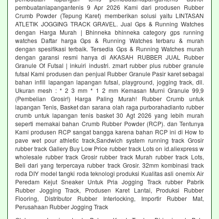
pembuatanlapangantenis 9 Apr 2026 Kami dari produsen Rubber
Crumb Powder (Tepung Karet) memberikan solusi yaitu LINTASAN
ATLETIK JOGGING TRACK GRAVEL. Jual Gps & Running Watches
dengan Harga Murah | Bhinneka bhinneka category gps running
watches Daftar harga Gps & Running Watches terbaru & murah
dengan spesifikasi terbaik. Tersedia Gps & Running Watches murah
dengan garansi resmi hanya di AKASAH RUBBER JUAL Rubber
Granule Of Futsal | inkuiri industri. zmart rubber plus rubber granule
futsal Kami produsen dan penjual Rubber Granule Pasir karet sebagai
bahan infill lapangan lapangan futsal, playground, jogging track, dll.
Ukuran mesh : * 2 3 mm * 1 2 mm Kemasan Murni Granule 99,9
(Pembelian Grosir!) Harga Paling Murah! Rubber Crumb untuk
lapangan Tenis, Basket dan sarana olah raga purborahadianto rubber
crumb untuk lapangan tenis basket 30 Agt 2026 yang lebih murah
seperti memakai bahan Crumb Rubber Powder (RCP). dan Tentunya
Kami produsen RCP sangat bangga karena bahan RCP ini di How to
pave wet pour athletic track,Sandwich system running track Grosir
rubber track Gallery Buy Low Price rubber track Lots on id.aliexpress w
wholesale rubber track Grosir rubber track Murah rubber track Lots,
Beli dari yang terpercaya rubber track Grosir. 32mm kombinasi track
roda DIY model tangki roda teknologi produksi Kualitas asli onemix Air
Peredam Kejut Sneaker Untuk Pria Jogging Track rubber Pabrik
Rubber Jogging Track, Produsen Karet Lantai, Produksi Rubber
Flooring, Distributor Rubber Interlocking, Importir Rubber Mat,
Perusahaan Rubber Jogging Track