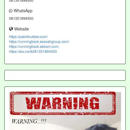
081351894500
WhatsApp
081351894500
Website
https://pabrikrubber.com/
https://runningtrack.akasahgroup.com/
https://runningtrack.akbam.com/
https://wa.me/6281351894500