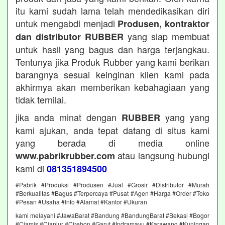
itu kami sudah lama telah mendedikasikan diri
untuk mengabdi menjadi
Produsen, kontraktor
yang siap membuat
dan distributor RUBBER
untuk hasil yang bagus dan harga terjangkau.
Tentunya jika Produk Rubber yang kami berikan
barangnya sesuai keinginan klien kami pada
akhirmya akan memberikan kebahagiaan yang
tidak ternilai.
jika anda minat dengan
yang yang
RUBBER
kami ajukan, anda tepat datang di situs kami
yang berada di media online
atau langsung hubungi
www.pabrikrubber.com
kami di
081351894500
#Pabrik #Produksi #Produsen #Jual #Grosir #Distributor #Murah
#Berkualitas #Bagus #Terpercaya #Pusat #Agen #Harga #Order #Toko
#Pesan #Usaha #Info #Alamat #Kantor #Ukuran
kami melayani #JawaBarat #Bandung #BandungBarat #Bekasi #Bogor
#Ciamis #Cianjur #Cirebon #Garut #Indramayu #Karawang #Kuningan