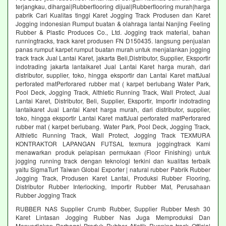
terjangkau, dihargai|Rubberflooring dijual|Rubberflooring murah|harga
pabrik Cari Kualitas tinggi Karet Jogging Track Produsen dan Karet
Jogging indonesian Rumput buatan & olahraga lantai Nanjing Feeling
Rubber & Plastic Produces Co., Ltd. Jogging track material, bahan
runningtracks, track karet produsen FN D150435. langsung penjualan
panas rumput karpet rumput buatan murah untuk menjalankan jogging
track track Jual Lantai Karet, jakarta Beli,Distributor, Supplier, Eksportir
indotrading jakarta lantaikaret Jual Lantai Karet harga murah, dari
distributor, supplier, toko, hingga eksportir dan Lantai Karet mattJual
perforated matPerforared rubber mat ( karpet berlubang Water Park,
Pool Deck, Jogging Track, Althletic Running Track, Wall Protect, Jual
Lantai Karet, Distributor, Beli, Supplier, Eksportir, Importir indotrading
lantaikaret Jual Lantai Karet harga murah, dari distributor, supplier,
toko, hingga eksportir Lantai Karet mattJual perforated matPerforared
rubber mat ( karpet berlubang. Water Park, Pool Deck, Jogging Track,
Althletic Running Track, Wall Protect, Jogging Track TEXMURA
KONTRAKTOR LAPANGAN FUTSAL texmura joggingtrack Kami
menawarkan produk pelapisan permukaan (Floor Finishing) untuk
jogging running track dengan teknologi terkini dan kualitas terbaik
yaitu SigmaTurf Taiwan Global Exporter | natural rubber Pabrik Rubber
Jogging Track, Produsen Karet Lantai, Produksi Rubber Flooring,
Distributor Rubber Interlocking, Importir Rubber Mat, Perusahaan
Rubber Jogging Track
RUBBER NAS Supplier Crumb Rubber, Supplier Rubber Mesh 30
Karet Lintasan Jogging Rubber Nas Juga Memproduksi Dan
Menyediakan Berbagai Produk Rubber Atletik Running track Official