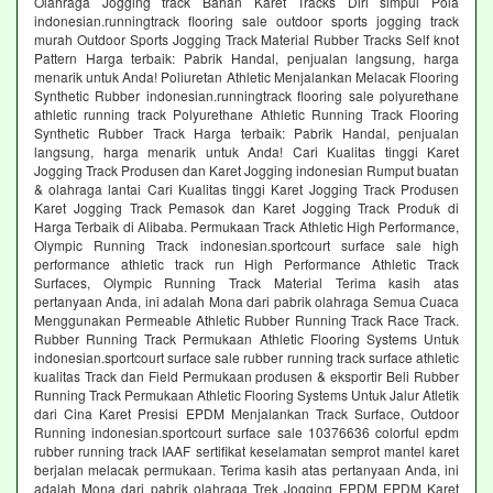
Olahraga Jogging track Bahan Karet Tracks Diri simpul Pola
indonesian.runningtrack flooring sale outdoor sports jogging track
murah Outdoor Sports Jogging Track Material Rubber Tracks Self knot
Pattern Harga terbaik: Pabrik Handal, penjualan langsung, harga
menarik untuk Anda! Poliuretan Athletic Menjalankan Melacak Flooring
Synthetic Rubber indonesian.runningtrack flooring sale polyurethane
athletic running track Polyurethane Athletic Running Track Flooring
Synthetic Rubber Track Harga terbaik: Pabrik Handal, penjualan
langsung, harga menarik untuk Anda! Cari Kualitas tinggi Karet
Jogging Track Produsen dan Karet Jogging indonesian Rumput buatan
& olahraga lantai Cari Kualitas tinggi Karet Jogging Track Produsen
Karet Jogging Track Pemasok dan Karet Jogging Track Produk di
Harga Terbaik di Alibaba. Permukaan Track Athletic High Performance,
Olympic Running Track indonesian.sportcourt surface sale high
performance athletic track run High Performance Athletic Track
Surfaces, Olympic Running Track Material Terima kasih atas
pertanyaan Anda, ini adalah Mona dari pabrik olahraga Semua Cuaca
Menggunakan Permeable Athletic Rubber Running Track Race Track.
Rubber Running Track Permukaan Athletic Flooring Systems Untuk
indonesian.sportcourt surface sale rubber running track surface athletic
kualitas Track dan Field Permukaan produsen & eksportir Beli Rubber
Running Track Permukaan Athletic Flooring Systems Untuk Jalur Atletik
dari Cina Karet Presisi EPDM Menjalankan Track Surface, Outdoor
Running indonesian.sportcourt surface sale 10376636 colorful epdm
rubber running track IAAF sertifikat keselamatan semprot mantel karet
berjalan melacak permukaan. Terima kasih atas pertanyaan Anda, ini
adalah Mona dari pabrik olahraga Trek Jogging EPDM EPDM Karet