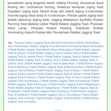
perusahaan yang bergerak dalam bidang Flooring, khususnya Sport
flooring dan Commercial flooring. Pesatnya kemajuan joging track
Dapatkan joging track Favorit Anda dari pabrik joging m.indonesian
Favorite joging track lantai di m.indonesian. Pilihlah pabrik joging track
terbaik sekarang! joging track. Jogging Waterproof Synthetic Rubber
Running Track Material rubber Pabrik Rubber Jogging Track, Produsen
Karet Lantai, Produksi Rubber Flooring, Distributor Rubber
Interlocking, Importir Rubber Mat, Perusahaan Rubber Jogging Track
Tag :
Produksi Rubber Jogging Track Standard Internasional Murah Berkualitas
|
Jasa Pemasangan Rubber Jogging Track Standard Internasional Murah Berkualitas
|
Pabrik Rubber Jogging Track Murah Bagus Berkualitas
|
Pabrik Rubber Jogging
Track di Jakarta
|
Pabrik Rubber Jogging Track di Jakarta Barat
|
Pabrik Rubber
Jogging Track di Jakarta Pusat
|
Pabrik Rubber Jogging Track di Jakarta Selatan
|
Pabrik Rubber Jogging Track di Jakarta Timur
|
Pabrik Rubber Jogging Track di
Jakarta Utara
|
Pabrik Rubber Jogging Track di Jawa Barat
|
Pabrik Rubber Jogging
Track di Bandung
|
Pabrik Rubber Jogging Track di Bandung Barat
|
Pabrik Rubber
Jogging Track di Bekasi
|
Pabrik Rubber Jogging Track di Bogor
|
Pabrik Rubber
Jogging Track di Ciamis
|
Pabrik Rubber Jogging Track di Cianjur
|
Pabrik Rubber
Jogging Track di Cirebon
|
Pabrik Rubber Jogging Track di Garut
|
Pabrik Rubber
Jogging Track di Indramayu
|
Pabrik Rubber Jogging Track di Karawang
|
Pabrik
Rubber Jogging Track di Kuningan
|
Pabrik Rubber Jogging Track di Majalengka
|
Pabrik Rubber Jogging Track di Pangandaran
|
Pabrik Rubber Jogging Track di
Purwakarta
|
Pabrik Rubber Jogging Track di Subang
|
Pabrik Rubber Jogging
Track di Sukabumi
|
Pabrik Rubber Jogging Track di Sumedang
|
Pabrik Rubber
Jogging Track di Banjar
|
Pabrik Rubber Jogging Track di Bekasi
|
Pabrik Rubber
Jogging Track di Cimahi
|