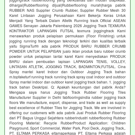
dihargai|Rubberflooring dijual|Rubberflooring murah|harga pabrik
RUBBER NAS Supplier Crumb Rubber, Supplier Rubber Mesh 30
Karet Lintasan Jogging Perusahaan Kami Bekerja Keras Untuk
Menjadi Yang Terbaik Dalam Atletik Running track Official ASEAN
GAMES Senayan Jakarta Palembang 2026 Jogging Track TEXMURA
KONTRAKTOR LAPANGAN FUTSAL texmura joggingtrack Kami
menawarkan produk pelapisan permukaan (Floor Finishing) untuk
jogging running track dengan teknologi terkini dan kualitas terbaik
yaitu SigmaTurf® ada pabrik PRODUK BARU RUBBER CRUMB
POWDER UNTUK PELAPISAN jualo iklan produk baru rubber crumb
powder untuk pelapisan lantai karet Kami menyediakan PRODUK
BARU dalam pembuatan lapisan LAPANGAN TENIS, VOLLEY,
LINTASAN ATLETIK, JOGGING TRACK, BADMINTON,FUTSAL. Cina
Spray mantel karet Indoor dan Outdoor Jogging Track bahan
m.topfaketurf running track running track spray coat indoor and outdoor
Spray mantel indoor dan outdoor karet jogging track bahan. 1. jogging
track bahan Deskripsi. Q: Apakah keuntungan dari pabrik Anda?
Mengapa saya harus Jogging Track Rubber Flooring Tiles
Manufacturer Supplier in Delhi fabflooringsindia rubber jogging track
floors We manufacture, export, dispense, and trade as well as supply
best excellence of Rubber Tiles for Jogging Track. We are involved in
offering our customers with ada pabrik Jual Produk Rubber Flooring
dari PT Bagus Unggul Sejahtera rubberindustri rubberflooring Rubber
Flooring Material: Recycle RubberProduct Application: Children
Playground, Sport Commercial, Water Park, Pool Deck, Jogging Track,.
PT. ELTAMA PERKASA eltamaperkasa PT. Eltama Perkasa adalah