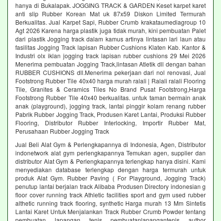
hanya di Bukalapak. JOGGING TRACK & GARDEN Keset karpet karet
anti slip Rubber Korean Mat uk 87x59 Diskon Limited Termurah
Berkualitas. Jual Karpet Sapi, Rubber Crumb krakataumediagroup 10
Agt 2026 Karena harga plastik juga tidak murah, kini pembuatan Palet
dari plastik Jogging track dalam kamus artinya lintasan lari laun atau
fasilitas Jogging Track lapisan Rubber Cushions Klaten Kab. Kantor &
Industri olx iklan jogging track lapisan rubber cushions 29 Mei 2026
Menerima pembuatan Jogging Track,lintasan Atletik dll dengan bahan
RUBBER CUSHIONS dll.Menerima pekerjaan dari nol renovasi, Jual
Footstrong Rubber Tile 40x40 harga murah ralali | Ralali ralali Flooring
Tile, Granites & Ceramics Tiles No Brand Pusat Footstrong,Harga
Footstrong Rubber Tile 40x40 berkualitas. untuk taman bermain anak
anak (playground), jogging track, lantai pinggir kolam renang rubber
Pabrik Rubber Jogging Track, Produsen Karet Lantai, Produksi Rubber
Flooring, Distributor Rubber Interlocking, Importir Rubber Mat,
Perusahaan Rubber Jogging Track
Jual Beli Alat Gym & Perlengkapannya di Indonesia, Agen, Distributor
indonetwork alat gym perlengkapannya Temukan agen, supplier dan
distributor Alat Gym & Perlengkapannya terlengkap hanya disini. Kami
menyediakan database terlengkap dengan harga termurah untuk
produk Alat Gym. Rubber Paving ( For Playground, Jogging Track)
penutup lantai berjalan track Alibaba Produsen Directory indonesian g
floor cover running track Athletic facilities sport and gym used rubber
althetic running track flooring, synthetic Harga murah 13 Mm Sintetis
Lantai Karet Untuk Menjalankan Track Rubber Crumb Powder tentang
pembuatan lapangan tenis pembuatanlapangantenis author