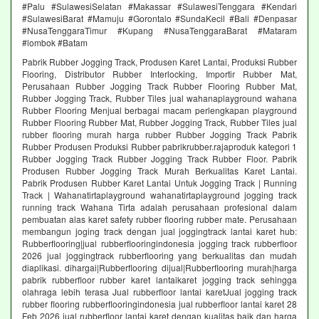
#Palu #SulawesiSelatan #Makassar #SulawesiTenggara #Kendari
#SulawesiBarat #Mamuju #Gorontalo #SundaKecil #Bali #Denpasar
#NusaTenggaraTimur #Kupang #NusaTenggaraBarat #Mataram
#lombok #Batam
Pabrik Rubber Jogging Track, Produsen Karet Lantai, Produksi Rubber
Flooring, Distributor Rubber Interlocking, Importir Rubber Mat,
Perusahaan Rubber Jogging Track Rubber Flooring Rubber Mat,
Rubber Jogging Track, Rubber Tiles jual wahanaplayground wahana
Rubber Flooring Menjual berbagai macam perlengkapan playground
Rubber Flooring Rubber Mat, Rubber Jogging Track, Rubber Tiles jual
rubber flooring murah harga rubber Rubber Jogging Track Pabrik
Rubber Produsen Produksi Rubber pabrikrubber.rajaproduk kategori 1
Rubber Jogging Track Rubber Jogging Track Rubber Floor. Pabrik
Produsen Rubber Jogging Track Murah Berkualitas Karet Lantai.
Pabrik Produsen Rubber Karet Lantai Untuk Jogging Track | Running
Track | Wahanatirtaplayground wahanatirtaplayground jogging track
running track Wahana Tirta adalah perusahaan profesional dalam
pembuatan alas karet safety rubber flooring rubber mate. Perusahaan
membangun joging track dengan jual joggingtrack lantai karet hub:
Rubberflooring|jual rubberflooringindonesia jogging track rubberfloor
2026 jual joggingtrack rubberflooring yang berkualitas dan mudah
diaplikasi. dihargai|Rubberflooring dijual|Rubberflooring murah|harga
pabrik rubberfloor rubber karet lantaikaret jogging track sehingga
olahraga lebih terasa Jual rubberfloor lantai karetJual jogging track
rubber flooring rubberflooringindonesia jual rubberfloor lantai karet 28
Feb 2026 jual rubberfloor lantai karet dengan kualitas baik dan harga