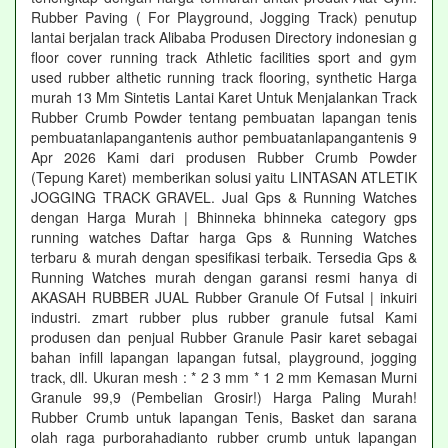
Rubber Paving ( For Playground, Jogging Track) penutup
lantai berjalan track Alibaba Produsen Directory indonesian g
floor cover running track Athletic facilities sport and gym
used rubber althetic running track flooring, synthetic Harga
murah 13 Mm Sintetis Lantai Karet Untuk Menjalankan Track
Rubber Crumb Powder tentang pembuatan lapangan tenis
pembuatanlapangantenis author pembuatanlapangantenis 9
Apr 2026 Kami dari produsen Rubber Crumb Powder
(Tepung Karet) memberikan solusi yaitu LINTASAN ATLETIK
JOGGING TRACK GRAVEL. Jual Gps & Running Watches
dengan Harga Murah | Bhinneka bhinneka category gps
running watches Daftar harga Gps & Running Watches
terbaru & murah dengan spesifikasi terbaik. Tersedia Gps &
Running Watches murah dengan garansi resmi hanya di
AKASAH RUBBER JUAL Rubber Granule Of Futsal | inkuiri
industri. zmart rubber plus rubber granule futsal Kami
produsen dan penjual Rubber Granule Pasir karet sebagai
bahan infill lapangan lapangan futsal, playground, jogging
track, dll. Ukuran mesh : * 2 3 mm * 1 2 mm Kemasan Murni
Granule 99,9 (Pembelian Grosir!) Harga Paling Murah!
Rubber Crumb untuk lapangan Tenis, Basket dan sarana
olah raga purborahadianto rubber crumb untuk lapangan