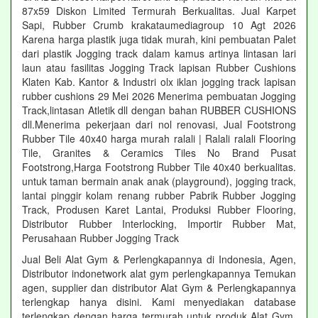
87x59 Diskon Limited Termurah Berkualitas. Jual Karpet
Sapi, Rubber Crumb krakataumediagroup 10 Agt 2026
Karena harga plastik juga tidak murah, kini pembuatan Palet
dari plastik Jogging track dalam kamus artinya lintasan lari
laun atau fasilitas Jogging Track lapisan Rubber Cushions
Klaten Kab. Kantor & Industri olx iklan jogging track lapisan
rubber cushions 29 Mei 2026 Menerima pembuatan Jogging
Track,lintasan Atletik dll dengan bahan RUBBER CUSHIONS
dll.Menerima pekerjaan dari nol renovasi, Jual Footstrong
Rubber Tile 40x40 harga murah ralali | Ralali ralali Flooring
Tile, Granites & Ceramics Tiles No Brand Pusat
Footstrong,Harga Footstrong Rubber Tile 40x40 berkualitas.
untuk taman bermain anak anak (playground), jogging track,
lantai pinggir kolam renang rubber Pabrik Rubber Jogging
Track, Produsen Karet Lantai, Produksi Rubber Flooring,
Distributor Rubber Interlocking, Importir Rubber Mat,
Perusahaan Rubber Jogging Track
Jual Beli Alat Gym & Perlengkapannya di Indonesia, Agen,
Distributor indonetwork alat gym perlengkapannya Temukan
agen, supplier dan distributor Alat Gym & Perlengkapannya
terlengkap hanya disini. Kami menyediakan database
terlengkap dengan harga termurah untuk produk Alat Gym.