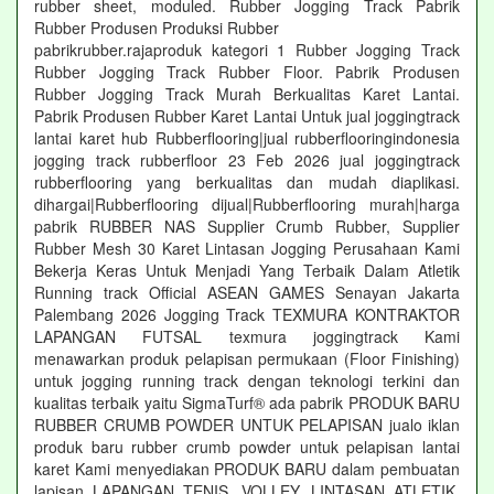
rubber sheet, moduled. Rubber Jogging Track Pabrik
Rubber Produsen Produksi Rubber
pabrikrubber.rajaproduk kategori 1 Rubber Jogging Track
Rubber Jogging Track Rubber Floor. Pabrik Produsen
Rubber Jogging Track Murah Berkualitas Karet Lantai.
Pabrik Produsen Rubber Karet Lantai Untuk jual joggingtrack
lantai karet hub Rubberflooring|jual rubberflooringindonesia
jogging track rubberfloor 23 Feb 2026 jual joggingtrack
rubberflooring yang berkualitas dan mudah diaplikasi.
dihargai|Rubberflooring dijual|Rubberflooring murah|harga
pabrik RUBBER NAS Supplier Crumb Rubber, Supplier
Rubber Mesh 30 Karet Lintasan Jogging Perusahaan Kami
Bekerja Keras Untuk Menjadi Yang Terbaik Dalam Atletik
Running track Official ASEAN GAMES Senayan Jakarta
Palembang 2026 Jogging Track TEXMURA KONTRAKTOR
LAPANGAN FUTSAL texmura joggingtrack Kami
menawarkan produk pelapisan permukaan (Floor Finishing)
untuk jogging running track dengan teknologi terkini dan
kualitas terbaik yaitu SigmaTurf® ada pabrik PRODUK BARU
RUBBER CRUMB POWDER UNTUK PELAPISAN jualo iklan
produk baru rubber crumb powder untuk pelapisan lantai
karet Kami menyediakan PRODUK BARU dalam pembuatan
lapisan LAPANGAN TENIS, VOLLEY, LINTASAN ATLETIK,