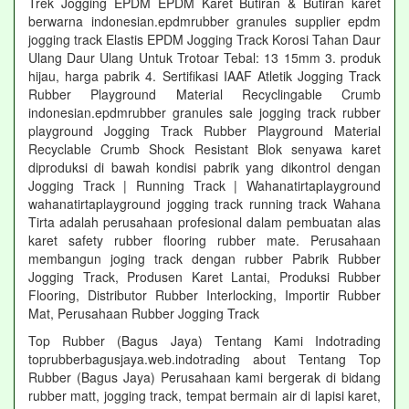
Trek Jogging EPDM EPDM Karet Butiran & Butiran karet
berwarna indonesian.epdmrubber granules supplier epdm
jogging track Elastis EPDM Jogging Track Korosi Tahan Daur
Ulang Daur Ulang Untuk Trotoar Tebal: 13 15mm 3. produk
hijau, harga pabrik 4. Sertifikasi IAAF Atletik Jogging Track
Rubber Playground Material Recyclingable Crumb
indonesian.epdmrubber granules sale jogging track rubber
playground Jogging Track Rubber Playground Material
Recyclable Crumb Shock Resistant Blok senyawa karet
diproduksi di bawah kondisi pabrik yang dikontrol dengan
Jogging Track | Running Track | Wahanatirtaplayground
wahanatirtaplayground jogging track running track Wahana
Tirta adalah perusahaan profesional dalam pembuatan alas
karet safety rubber flooring rubber mate. Perusahaan
membangun joging track dengan rubber Pabrik Rubber
Jogging Track, Produsen Karet Lantai, Produksi Rubber
Flooring, Distributor Rubber Interlocking, Importir Rubber
Mat, Perusahaan Rubber Jogging Track
Top Rubber (Bagus Jaya) Tentang Kami Indotrading
toprubberbagusjaya.web.indotrading about Tentang Top
Rubber (Bagus Jaya) Perusahaan kami bergerak di bidang
rubber matt, jogging track, tempat bermain air di lapisi karet,