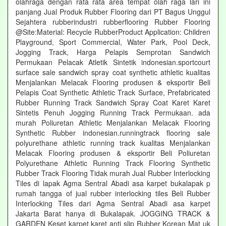
olahraga dengan rata rata area tempat olah raga lari ini
panjang Jual Produk Rubber Flooring dari PT Bagus Unggul
Sejahtera rubberindustri rubberflooring Rubber Flooring
@Site:Material: Recycle RubberProduct Application: Children
Playground, Sport Commercial, Water Park, Pool Deck,
Jogging Track, Harga Pelapis Semprotan Sandwich
Permukaan Pelacak Atletik Sintetik indonesian.sportcourt
surface sale sandwich spray coat synthetic athletic kualitas
Menjalankan Melacak Flooring produsen & eksportir Beli
Pelapis Coat Synthetic Athletic Track Surface, Prefabricated
Rubber Running Track Sandwich Spray Coat Karet Karet
Sintetis Penuh Jogging Running Track Permukaan. ada
murah Poliuretan Athletic Menjalankan Melacak Flooring
Synthetic Rubber indonesian.runningtrack flooring sale
polyurethane athletic running track kualitas Menjalankan
Melacak Flooring produsen & eksportir Beli Poliuretan
Polyurethane Athletic Running Track Flooring Synthetic
Rubber Track Flooring Tidak murah Jual Rubber Interlocking
Tiles di lapak Agma Sentral Abadi asa karpet bukalapak p
rumah tangga of jual rubber interlocking tiles Beli Rubber
Interlocking Tiles dari Agma Sentral Abadi asa karpet
Jakarta Barat hanya di Bukalapak. JOGGING TRACK &
GARDEN Keset karpet karet anti slip Rubber Korean Mat uk