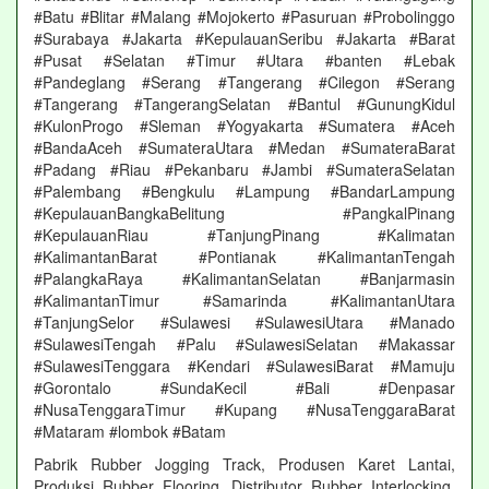
#Batu #Blitar #Malang #Mojokerto #Pasuruan #Probolinggo
#Surabaya #Jakarta #KepulauanSeribu #Jakarta #Barat
#Pusat #Selatan #Timur #Utara #banten #Lebak
#Pandeglang #Serang #Tangerang #Cilegon #Serang
#Tangerang #TangerangSelatan #Bantul #GunungKidul
#KulonProgo #Sleman #Yogyakarta #Sumatera #Aceh
#BandaAceh #SumateraUtara #Medan #SumateraBarat
#Padang #Riau #Pekanbaru #Jambi #SumateraSelatan
#Palembang #Bengkulu #Lampung #BandarLampung
#KepulauanBangkaBelitung #PangkalPinang
#KepulauanRiau #TanjungPinang #Kalimatan
#KalimantanBarat #Pontianak #KalimantanTengah
#PalangkaRaya #KalimantanSelatan #Banjarmasin
#KalimantanTimur #Samarinda #KalimantanUtara
#TanjungSelor #Sulawesi #SulawesiUtara #Manado
#SulawesiTengah #Palu #SulawesiSelatan #Makassar
#SulawesiTenggara #Kendari #SulawesiBarat #Mamuju
#Gorontalo #SundaKecil #Bali #Denpasar
#NusaTenggaraTimur #Kupang #NusaTenggaraBarat
#Mataram #lombok #Batam
Pabrik Rubber Jogging Track, Produsen Karet Lantai,
Produksi Rubber Flooring, Distributor Rubber Interlocking,