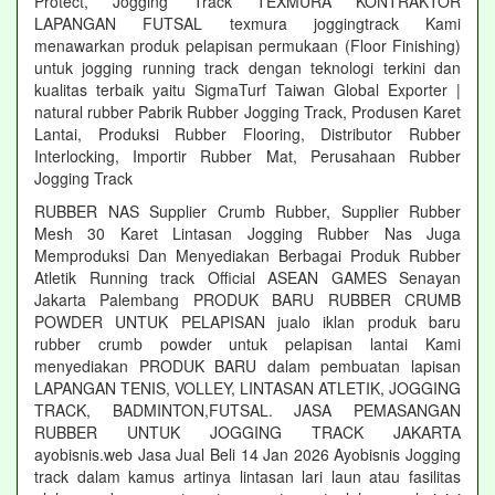
Protect, Jogging Track TEXMURA KONTRAKTOR
LAPANGAN FUTSAL texmura joggingtrack Kami
menawarkan produk pelapisan permukaan (Floor Finishing)
untuk jogging running track dengan teknologi terkini dan
kualitas terbaik yaitu SigmaTurf Taiwan Global Exporter |
natural rubber Pabrik Rubber Jogging Track, Produsen Karet
Lantai, Produksi Rubber Flooring, Distributor Rubber
Interlocking, Importir Rubber Mat, Perusahaan Rubber
Jogging Track
RUBBER NAS Supplier Crumb Rubber, Supplier Rubber
Mesh 30 Karet Lintasan Jogging Rubber Nas Juga
Memproduksi Dan Menyediakan Berbagai Produk Rubber
Atletik Running track Official ASEAN GAMES Senayan
Jakarta Palembang PRODUK BARU RUBBER CRUMB
POWDER UNTUK PELAPISAN jualo iklan produk baru
rubber crumb powder untuk pelapisan lantai Kami
menyediakan PRODUK BARU dalam pembuatan lapisan
LAPANGAN TENIS, VOLLEY, LINTASAN ATLETIK, JOGGING
TRACK, BADMINTON,FUTSAL. JASA PEMASANGAN
RUBBER UNTUK JOGGING TRACK JAKARTA
ayobisnis.web Jasa Jual Beli 14 Jan 2026 Ayobisnis Jogging
track dalam kamus artinya lintasan lari laun atau fasilitas