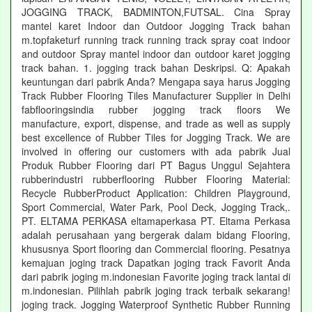
JOGGING TRACK, BADMINTON,FUTSAL. Cina Spray
mantel karet Indoor dan Outdoor Jogging Track bahan
m.topfaketurf running track running track spray coat indoor
and outdoor Spray mantel indoor dan outdoor karet jogging
track bahan. 1. jogging track bahan Deskripsi. Q: Apakah
keuntungan dari pabrik Anda? Mengapa saya harus Jogging
Track Rubber Flooring Tiles Manufacturer Supplier in Delhi
fabflooringsindia rubber jogging track floors We
manufacture, export, dispense, and trade as well as supply
best excellence of Rubber Tiles for Jogging Track. We are
involved in offering our customers with ada pabrik Jual
Produk Rubber Flooring dari PT Bagus Unggul Sejahtera
rubberindustri rubberflooring Rubber Flooring Material:
Recycle RubberProduct Application: Children Playground,
Sport Commercial, Water Park, Pool Deck, Jogging Track,.
PT. ELTAMA PERKASA eltamaperkasa PT. Eltama Perkasa
adalah perusahaan yang bergerak dalam bidang Flooring,
khususnya Sport flooring dan Commercial flooring. Pesatnya
kemajuan joging track Dapatkan joging track Favorit Anda
dari pabrik joging m.indonesian Favorite joging track lantai di
m.indonesian. Pilihlah pabrik joging track terbaik sekarang!
joging track. Jogging Waterproof Synthetic Rubber Running