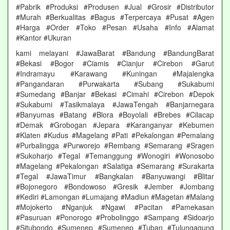
#Pabrik #Produksi #Produsen #Jual #Grosir #Distributor
#Murah #Berkualitas #Bagus #Terpercaya #Pusat #Agen
#Harga #Order #Toko #Pesan #Usaha #Info #Alamat
#Kantor #Ukuran
kami melayani #JawaBarat #Bandung #BandungBarat
#Bekasi #Bogor #Ciamis #Cianjur #Cirebon #Garut
#Indramayu #Karawang #Kuningan #Majalengka
#Pangandaran #Purwakarta #Subang #Sukabumi
#Sumedang #Banjar #Bekasi #Cimahi #Cirebon #Depok
#Sukabumi #Tasikmalaya #JawaTengah #Banjarnegara
#Banyumas #Batang #Blora #Boyolali #Brebes #Cilacap
#Demak #Grobogan #Jepara #Karanganyar #Kebumen
#Klaten #Kudus #Magelang #Pati #Pekalongan #Pemalang
#Purbalingga #Purworejo #Rembang #Semarang #Sragen
#Sukoharjo #Tegal #Temanggung #Wonogiri #Wonosobo
#Magelang #Pekalongan #Salatiga #Semarang #Surakarta
#Tegal #JawaTimur #Bangkalan #Banyuwangi #Blitar
#Bojonegoro #Bondowoso #Gresik #Jember #Jombang
#Kediri #Lamongan #Lumajang #Madiun #Magetan #Malang
#Mojokerto #Nganjuk #Ngawi #Pacitan #Pamekasan
#Pasuruan #Ponorogo #Probolinggo #Sampang #Sidoarjo
#Situbondo #Sumenep #Sumenep #Tuban #Tulungagung