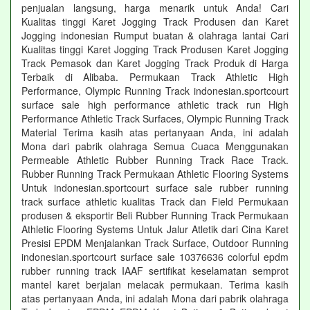
penjualan langsung, harga menarik untuk Anda! Cari
Kualitas tinggi Karet Jogging Track Produsen dan Karet
Jogging indonesian Rumput buatan & olahraga lantai Cari
Kualitas tinggi Karet Jogging Track Produsen Karet Jogging
Track Pemasok dan Karet Jogging Track Produk di Harga
Terbaik di Alibaba. Permukaan Track Athletic High
Performance, Olympic Running Track indonesian.sportcourt
surface sale high performance athletic track run High
Performance Athletic Track Surfaces, Olympic Running Track
Material Terima kasih atas pertanyaan Anda, ini adalah
Mona dari pabrik olahraga Semua Cuaca Menggunakan
Permeable Athletic Rubber Running Track Race Track.
Rubber Running Track Permukaan Athletic Flooring Systems
Untuk indonesian.sportcourt surface sale rubber running
track surface athletic kualitas Track dan Field Permukaan
produsen & eksportir Beli Rubber Running Track Permukaan
Athletic Flooring Systems Untuk Jalur Atletik dari Cina Karet
Presisi EPDM Menjalankan Track Surface, Outdoor Running
indonesian.sportcourt surface sale 10376636 colorful epdm
rubber running track IAAF sertifikat keselamatan semprot
mantel karet berjalan melacak permukaan. Terima kasih
atas pertanyaan Anda, ini adalah Mona dari pabrik olahraga