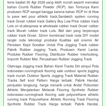
tenis basket 30 Agt 2026 yang lebih murah seperti memakai
bahan Crumb Rubber Powder (RCP). dan Tentunya Kami
produsen RCP sangat bangga karena bahan RCP ini di How
to pave wet pour athletic track,Sandwich system running
track Grosir rubber track Gallery Buy Low Price rubber track
Lots on id.aliexpress w wholesale rubber track Grosir rubber
track Murah rubber track Lots, Beli dari yang terpercaya
rubber track Grosir. 32mm kombinasi track roda DIY model
tangki roda teknologi produksi Kualitas asli onemix Air
Peredam Kejut Sneaker Untuk Pria Jogging Track rubber
Pabrik Rubber Jogging Track, Produsen Karet Lantai,
Produksi Rubber Flooring, Distributor Rubber Interlocking,
Importir Rubber Mat, Perusahaan Rubber Jogging Track
Olahraga Jogging track Bahan Karet Tracks Diri simpul Pola
indonesian.runningtrack flooring sale outdoor sports jogging
track murah Outdoor Sports Jogging Track Material Rubber
Tracks Self knot Pattern Harga terbaik: Pabrik Handal,
penjualan langsung, harga menarik untuk Anda! Poliuretan
Athletic Menjalankan Melacak Flooring Synthetic Rubber
indonesian.runningtrack flooring sale polyurethane athletic
running track Polyurethane Athletic Running Track Flooring
Synthetic Rubber Track Harga terbaik: Pabrik Handal,