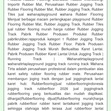
Importir Rubber Mat, Perusahaan Rubber Jogging Track
Rubber Flooring Rubber Mat, Rubber Jogging Track, Rubber
Tiles jual wahanaplayground wahana Rubber Flooring
Menjual berbagai macam perlengkapan playground Rubber
Flooring Rubber Mat, Rubber Jogging Track, Rubber Tiles
jual rubber flooring murah harga rubber Rubber Jogging
Track Pabrik Rubber Produsen Produksi Rubber
pabrikrubber.rajaproduk kategori 1 Rubber Jogging Track
Rubber Jogging Track Rubber Floor. Pabrik Produsen
Rubber Jogging Track Murah Berkualitas Karet Lantai.
Pabrik Produsen Rubber Karet Lantai Untuk Jogging Track |
Running Track | Wahanatirtaplayground
wahanatirtaplayground jogging track running track Wahana
Tirta adalah perusahaan profesional dalam pembuatan alas
karet safety rubber flooring rubber mate. Perusahaan
membangun joging track dengan jual joggingtrack lantai
karet hub: Rubberflooring|jual rubberflooringindonesia
jogging track rubberfloor 2026 jual joggingtrack
rubberflooring yang berkualitas dan mudah diaplikasi.
dihargai|Rubberflooring dijual|Rubberflooring murah|harga
pabrik rubberfloor rubber karet lantaikaret jogging track
sehingga olahraga lebih terasa Jual rubberfloor lantai