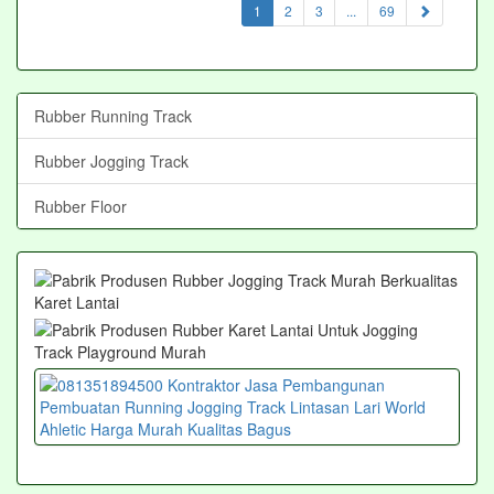
(current)
1
2
3
...
69
Rubber Running Track
Rubber Jogging Track
Rubber Floor