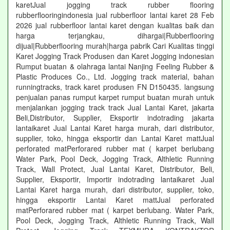
karetJual jogging track rubber flooring
rubberflooringindonesia jual rubberfloor lantai karet 28 Feb
2026 jual rubberfloor lantai karet dengan kualitas baik dan
harga terjangkau, dihargai|Rubberflooring
dijual|Rubberflooring murah|harga pabrik Cari Kualitas tinggi
Karet Jogging Track Produsen dan Karet Jogging indonesian
Rumput buatan & olahraga lantai Nanjing Feeling Rubber &
Plastic Produces Co., Ltd. Jogging track material, bahan
runningtracks, track karet produsen FN D150435. langsung
penjualan panas rumput karpet rumput buatan murah untuk
menjalankan jogging track track Jual Lantai Karet, jakarta
Beli,Distributor, Supplier, Eksportir indotrading jakarta
lantaikaret Jual Lantai Karet harga murah, dari distributor,
supplier, toko, hingga eksportir dan Lantai Karet mattJual
perforated matPerforared rubber mat ( karpet berlubang
Water Park, Pool Deck, Jogging Track, Althletic Running
Track, Wall Protect, Jual Lantai Karet, Distributor, Beli,
Supplier, Eksportir, Importir indotrading lantaikaret Jual
Lantai Karet harga murah, dari distributor, supplier, toko,
hingga eksportir Lantai Karet mattJual perforated
matPerforared rubber mat ( karpet berlubang. Water Park,
Pool Deck, Jogging Track, Althletic Running Track, Wall