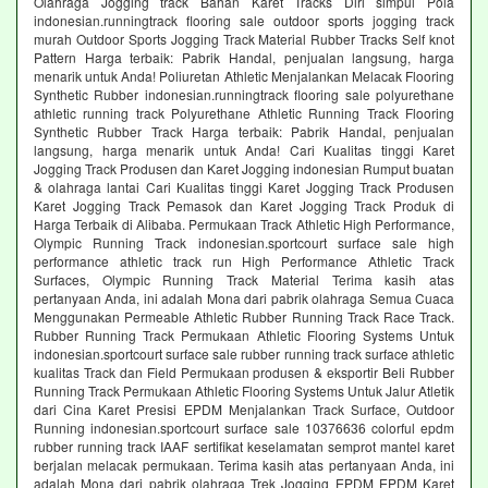
Olahraga Jogging track Bahan Karet Tracks Diri simpul Pola
indonesian.runningtrack flooring sale outdoor sports jogging track
murah Outdoor Sports Jogging Track Material Rubber Tracks Self knot
Pattern Harga terbaik: Pabrik Handal, penjualan langsung, harga
menarik untuk Anda! Poliuretan Athletic Menjalankan Melacak Flooring
Synthetic Rubber indonesian.runningtrack flooring sale polyurethane
athletic running track Polyurethane Athletic Running Track Flooring
Synthetic Rubber Track Harga terbaik: Pabrik Handal, penjualan
langsung, harga menarik untuk Anda! Cari Kualitas tinggi Karet
Jogging Track Produsen dan Karet Jogging indonesian Rumput buatan
& olahraga lantai Cari Kualitas tinggi Karet Jogging Track Produsen
Karet Jogging Track Pemasok dan Karet Jogging Track Produk di
Harga Terbaik di Alibaba. Permukaan Track Athletic High Performance,
Olympic Running Track indonesian.sportcourt surface sale high
performance athletic track run High Performance Athletic Track
Surfaces, Olympic Running Track Material Terima kasih atas
pertanyaan Anda, ini adalah Mona dari pabrik olahraga Semua Cuaca
Menggunakan Permeable Athletic Rubber Running Track Race Track.
Rubber Running Track Permukaan Athletic Flooring Systems Untuk
indonesian.sportcourt surface sale rubber running track surface athletic
kualitas Track dan Field Permukaan produsen & eksportir Beli Rubber
Running Track Permukaan Athletic Flooring Systems Untuk Jalur Atletik
dari Cina Karet Presisi EPDM Menjalankan Track Surface, Outdoor
Running indonesian.sportcourt surface sale 10376636 colorful epdm
rubber running track IAAF sertifikat keselamatan semprot mantel karet
berjalan melacak permukaan. Terima kasih atas pertanyaan Anda, ini
adalah Mona dari pabrik olahraga Trek Jogging EPDM EPDM Karet