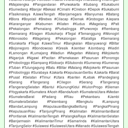
#Majalengka #Pangandaran #Purwakarta #Subang #Sukabumi
#Sumedang #Banjar #Bekasi #Cimahi #Cirebon #Depok #Sukabumi
#Tasikmalaya #JawaTengah #Banjarnegara #Banyumas #Batang
#Blora #Boyolali #Brebes #Cilacap #Demak #Grobogan #Jepara
#Karanganyar #Kebumen #Klaten #Kudus #Magelang #Pati
#Pekalongan #Pemalang #Purbalingga #Purworejo #Rembang
#Semarang #Sragen #Sukoharjo #Tegal #Temanggung #Wonogiri
#Wonosobo #Magelang #Pekalongan #Salatiga #Semarang
#Surakarta #Tegal #JawaTimur #Bangkalan #Banyuwangi #Blitar
#Bojonegoro #Bondowoso #Gresik #Jember #Jombang #Kediri
#Lamongan #Lumajang #Madiun #Magetan #Malang #Mojokerto
#Nganjuk #Ngawi #Pacitan #Pamekasan #Pasuruan #Ponorogo
#Probolinggo #Sampang #Sidoarjo #Situbondo #Sumenep #Sumenep
#Tuban #Tulungagung #Batu #Blitar #Malang #Mojokerto #Pasuruan
#Probolinggo #Surabaya #Jakarta #KepulauanSeribu #Jakarta #Barat
#Pusat #Selatan #Timur #Utara #banten #Lebak #Pandeglang
#Serang #Tangerang #Cilegon #Serang #Tangerang
#TangerangSelatan #Bantul #GunungKidul #KulonProgo #Sleman
#Yogyakarta #Sumatera #Aceh #BandaAceh #SumateraUtara #Medan
#SumateraBarat #Padang #Riau #Pekanbaru #Jambi
#SumateraSelatan #Palembang #Bengkulu #Lampung
#BandarLampung #KepulauanBangkaBelitung #PangkalPinang
#KepulauanRiau #TanjungPinang #Kalimatan #KalimantanBarat
#Pontianak #KalimantanTengah #PalangkaRaya #KalimantanSelatan
#Banjarmasin #KalimantanTimur #Samarinda #KalimantanUtara
#TanjungSelor #Sulawesi #SulawesiUtara #Manado #SulawesiTengah