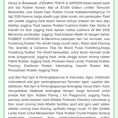
hanya di Bukalapak. JOGGING TRACK & GARDEN Keset karpet karet
anti slip Rubber Korean Mat uk 87x59 Diskon Limited Termurah
Berkualitas. Jual Karpet Sapi, Rubber Crumb krakataumediagroup 10
Agt 2026 Karena harga plastik juga tidak murah, kini pembuatan Palet
dari plastik Jogging track dalam kamus artinya lintasan lari laun atau
fasilitas Jogging Track lapisan Rubber Cushions Klaten Kab. Kantor &
Industri olx iklan jogging track lapisan rubber cushions 29 Mei 2026
Menerima pembuatan Jogging Track,lintasan Atletik dll dengan bahan
RUBBER CUSHIONS dll.Menerima pekerjaan dari nol renovasi, Jual
Footstrong Rubber Tile 40x40 harga murah ralali | Ralali ralali Flooring
Tile, Granites & Ceramics Tiles No Brand Pusat Footstrong,Harga
Footstrong Rubber Tile 40x40 berkualitas. untuk taman bermain anak
anak (playground), jogging track, lantai pinggir kolam renang rubber
Pabrik Rubber Jogging Track, Produsen Karet Lantai, Produksi Rubber
Flooring, Distributor Rubber Interlocking, Importir Rubber Mat,
Perusahaan Rubber Jogging Track
Jual Beli Alat Gym & Perlengkapannya di Indonesia, Agen, Distributor
indonetwork alat gym perlengkapannya Temukan agen, supplier dan
distributor Alat Gym & Perlengkapannya terlengkap hanya disini. Kami
menyediakan database terlengkap dengan harga termurah untuk
produk Alat Gym. Rubber Paving ( For Playground, Jogging Track)
penutup lantai berjalan track Alibaba Produsen Directory indonesian g
floor cover running track Athletic facilities sport and gym used rubber
althetic running track flooring, synthetic Harga murah 13 Mm Sintetis
Lantai Karet Untuk Menjalankan Track Rubber Crumb Powder tentang
pembuatan lapangan tenis pembuatanlapangantenis author