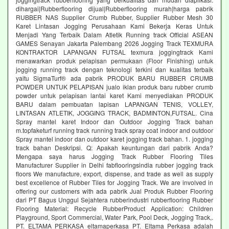
dihargai|Rubberflooring dijual|Rubberflooring murah|harga pabrik
RUBBER NAS Supplier Crumb Rubber, Supplier Rubber Mesh 30
Karet Lintasan Jogging Perusahaan Kami Bekerja Keras Untuk
Menjadi Yang Terbaik Dalam Atletik Running track Official ASEAN
GAMES Senayan Jakarta Palembang 2026 Jogging Track TEXMURA
KONTRAKTOR LAPANGAN FUTSAL texmura joggingtrack Kami
menawarkan produk pelapisan permukaan (Floor Finishing) untuk
jogging running track dengan teknologi terkini dan kualitas terbaik
yaitu SigmaTurf® ada pabrik PRODUK BARU RUBBER CRUMB
POWDER UNTUK PELAPISAN jualo iklan produk baru rubber crumb
powder untuk pelapisan lantai karet Kami menyediakan PRODUK
BARU dalam pembuatan lapisan LAPANGAN TENIS, VOLLEY,
LINTASAN ATLETIK, JOGGING TRACK, BADMINTON,FUTSAL. Cina
Spray mantel karet Indoor dan Outdoor Jogging Track bahan
m.topfaketurf running track running track spray coat indoor and outdoor
Spray mantel indoor dan outdoor karet jogging track bahan. 1. jogging
track bahan Deskripsi. Q: Apakah keuntungan dari pabrik Anda?
Mengapa saya harus Jogging Track Rubber Flooring Tiles
Manufacturer Supplier in Delhi fabflooringsindia rubber jogging track
floors We manufacture, export, dispense, and trade as well as supply
best excellence of Rubber Tiles for Jogging Track. We are involved in
offering our customers with ada pabrik Jual Produk Rubber Flooring
dari PT Bagus Unggul Sejahtera rubberindustri rubberflooring Rubber
Flooring Material: Recycle RubberProduct Application: Children
Playground, Sport Commercial, Water Park, Pool Deck, Jogging Track,.
PT. ELTAMA PERKASA eltamaperkasa PT. Eltama Perkasa adalah