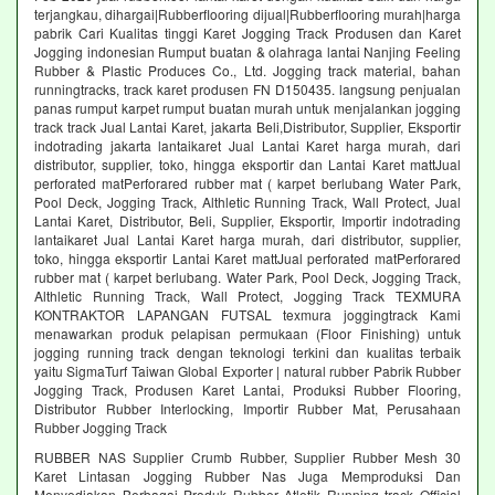
terjangkau, dihargai|Rubberflooring dijual|Rubberflooring murah|harga
pabrik Cari Kualitas tinggi Karet Jogging Track Produsen dan Karet
Jogging indonesian Rumput buatan & olahraga lantai Nanjing Feeling
Rubber & Plastic Produces Co., Ltd. Jogging track material, bahan
runningtracks, track karet produsen FN D150435. langsung penjualan
panas rumput karpet rumput buatan murah untuk menjalankan jogging
track track Jual Lantai Karet, jakarta Beli,Distributor, Supplier, Eksportir
indotrading jakarta lantaikaret Jual Lantai Karet harga murah, dari
distributor, supplier, toko, hingga eksportir dan Lantai Karet mattJual
perforated matPerforared rubber mat ( karpet berlubang Water Park,
Pool Deck, Jogging Track, Althletic Running Track, Wall Protect, Jual
Lantai Karet, Distributor, Beli, Supplier, Eksportir, Importir indotrading
lantaikaret Jual Lantai Karet harga murah, dari distributor, supplier,
toko, hingga eksportir Lantai Karet mattJual perforated matPerforared
rubber mat ( karpet berlubang. Water Park, Pool Deck, Jogging Track,
Althletic Running Track, Wall Protect, Jogging Track TEXMURA
KONTRAKTOR LAPANGAN FUTSAL texmura joggingtrack Kami
menawarkan produk pelapisan permukaan (Floor Finishing) untuk
jogging running track dengan teknologi terkini dan kualitas terbaik
yaitu SigmaTurf Taiwan Global Exporter | natural rubber Pabrik Rubber
Jogging Track, Produsen Karet Lantai, Produksi Rubber Flooring,
Distributor Rubber Interlocking, Importir Rubber Mat, Perusahaan
Rubber Jogging Track
RUBBER NAS Supplier Crumb Rubber, Supplier Rubber Mesh 30
Karet Lintasan Jogging Rubber Nas Juga Memproduksi Dan
Menyediakan Berbagai Produk Rubber Atletik Running track Official