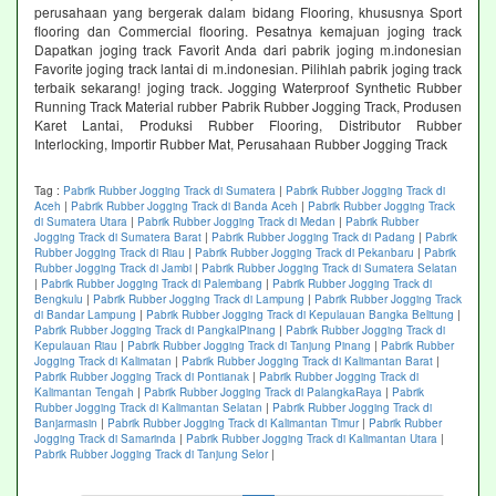
perusahaan yang bergerak dalam bidang Flooring, khususnya Sport
flooring dan Commercial flooring. Pesatnya kemajuan joging track
Dapatkan joging track Favorit Anda dari pabrik joging m.indonesian
Favorite joging track lantai di m.indonesian. Pilihlah pabrik joging track
terbaik sekarang! joging track. Jogging Waterproof Synthetic Rubber
Running Track Material rubber Pabrik Rubber Jogging Track, Produsen
Karet Lantai, Produksi Rubber Flooring, Distributor Rubber
Interlocking, Importir Rubber Mat, Perusahaan Rubber Jogging Track
Tag :
Pabrik Rubber Jogging Track di Sumatera
|
Pabrik Rubber Jogging Track di
Aceh
|
Pabrik Rubber Jogging Track di Banda Aceh
|
Pabrik Rubber Jogging Track
di Sumatera Utara
|
Pabrik Rubber Jogging Track di Medan
|
Pabrik Rubber
Jogging Track di Sumatera Barat
|
Pabrik Rubber Jogging Track di Padang
|
Pabrik
Rubber Jogging Track di Riau
|
Pabrik Rubber Jogging Track di Pekanbaru
|
Pabrik
Rubber Jogging Track di Jambi
|
Pabrik Rubber Jogging Track di Sumatera Selatan
|
Pabrik Rubber Jogging Track di Palembang
|
Pabrik Rubber Jogging Track di
Bengkulu
|
Pabrik Rubber Jogging Track di Lampung
|
Pabrik Rubber Jogging Track
di Bandar Lampung
|
Pabrik Rubber Jogging Track di Kepulauan Bangka Belitung
|
Pabrik Rubber Jogging Track di PangkalPinang
|
Pabrik Rubber Jogging Track di
Kepulauan Riau
|
Pabrik Rubber Jogging Track di Tanjung Pinang
|
Pabrik Rubber
Jogging Track di Kalimatan
|
Pabrik Rubber Jogging Track di Kalimantan Barat
|
Pabrik Rubber Jogging Track di Pontianak
|
Pabrik Rubber Jogging Track di
Kalimantan Tengah
|
Pabrik Rubber Jogging Track di PalangkaRaya
|
Pabrik
Rubber Jogging Track di Kalimantan Selatan
|
Pabrik Rubber Jogging Track di
Banjarmasin
|
Pabrik Rubber Jogging Track di Kalimantan Timur
|
Pabrik Rubber
Jogging Track di Samarinda
|
Pabrik Rubber Jogging Track di Kalimantan Utara
|
Pabrik Rubber Jogging Track di Tanjung Selor
|