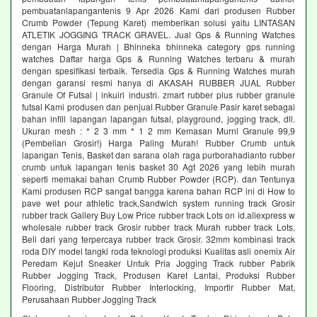
pembuatanlapangantenis 9 Apr 2026 Kami dari produsen Rubber
Crumb Powder (Tepung Karet) memberikan solusi yaitu LINTASAN
ATLETIK JOGGING TRACK GRAVEL. Jual Gps & Running Watches
dengan Harga Murah | Bhinneka bhinneka category gps running
watches Daftar harga Gps & Running Watches terbaru & murah
dengan spesifikasi terbaik. Tersedia Gps & Running Watches murah
dengan garansi resmi hanya di AKASAH RUBBER JUAL Rubber
Granule Of Futsal | inkuiri industri. zmart rubber plus rubber granule
futsal Kami produsen dan penjual Rubber Granule Pasir karet sebagai
bahan infill lapangan lapangan futsal, playground, jogging track, dll.
Ukuran mesh : * 2 3 mm * 1 2 mm Kemasan Murni Granule 99,9
(Pembelian Grosir!) Harga Paling Murah! Rubber Crumb untuk
lapangan Tenis, Basket dan sarana olah raga purborahadianto rubber
crumb untuk lapangan tenis basket 30 Agt 2026 yang lebih murah
seperti memakai bahan Crumb Rubber Powder (RCP). dan Tentunya
Kami produsen RCP sangat bangga karena bahan RCP ini di How to
pave wet pour athletic track,Sandwich system running track Grosir
rubber track Gallery Buy Low Price rubber track Lots on id.aliexpress w
wholesale rubber track Grosir rubber track Murah rubber track Lots,
Beli dari yang terpercaya rubber track Grosir. 32mm kombinasi track
roda DIY model tangki roda teknologi produksi Kualitas asli onemix Air
Peredam Kejut Sneaker Untuk Pria Jogging Track rubber Pabrik
Rubber Jogging Track, Produsen Karet Lantai, Produksi Rubber
Flooring, Distributor Rubber Interlocking, Importir Rubber Mat,
Perusahaan Rubber Jogging Track