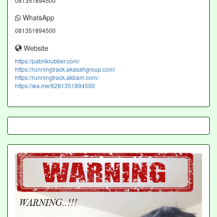
081351894500
WhatsApp
081351894500
Website
https://pabrikrubber.com/
https://runningtrack.akasahgroup.com/
https://runningtrack.akbam.com/
https://wa.me/6281351894500