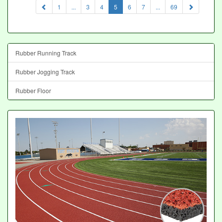
(current)
1
...
3
4
5
6
7
...
69
Rubber Running Track
Rubber Jogging Track
Rubber Floor