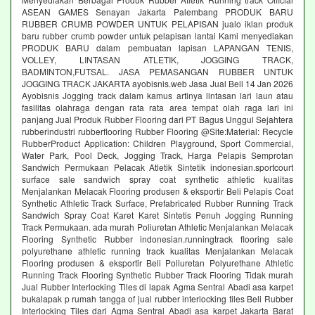
ASEAN GAMES Senayan Jakarta Palembang PRODUK BARU
RUBBER CRUMB POWDER UNTUK PELAPISAN jualo iklan produk
baru rubber crumb powder untuk pelapisan lantai Kami menyediakan
PRODUK BARU dalam pembuatan lapisan LAPANGAN TENIS,
VOLLEY, LINTASAN ATLETIK, JOGGING TRACK,
BADMINTON,FUTSAL. JASA PEMASANGAN RUBBER UNTUK
JOGGING TRACK JAKARTA ayobisnis.web Jasa Jual Beli 14 Jan 2026
Ayobisnis Jogging track dalam kamus artinya lintasan lari laun atau
fasilitas olahraga dengan rata rata area tempat olah raga lari ini
panjang Jual Produk Rubber Flooring dari PT Bagus Unggul Sejahtera
rubberindustri rubberflooring Rubber Flooring @Site:Material: Recycle
RubberProduct Application: Children Playground, Sport Commercial,
Water Park, Pool Deck, Jogging Track, Harga Pelapis Semprotan
Sandwich Permukaan Pelacak Atletik Sintetik indonesian.sportcourt
surface sale sandwich spray coat synthetic athletic kualitas
Menjalankan Melacak Flooring produsen & eksportir Beli Pelapis Coat
Synthetic Athletic Track Surface, Prefabricated Rubber Running Track
Sandwich Spray Coat Karet Karet Sintetis Penuh Jogging Running
Track Permukaan. ada murah Poliuretan Athletic Menjalankan Melacak
Flooring Synthetic Rubber indonesian.runningtrack flooring sale
polyurethane athletic running track kualitas Menjalankan Melacak
Flooring produsen & eksportir Beli Poliuretan Polyurethane Athletic
Running Track Flooring Synthetic Rubber Track Flooring Tidak murah
Jual Rubber Interlocking Tiles di lapak Agma Sentral Abadi asa karpet
bukalapak p rumah tangga of jual rubber interlocking tiles Beli Rubber
Interlocking Tiles dari Agma Sentral Abadi asa karpet Jakarta Barat