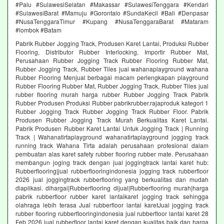
#Palu #SulawesiSelatan #Makassar #SulawesiTenggara #Kendari
#SulawesiBarat #Mamuju #Gorontalo #SundaKecil #Bali #Denpasar
#NusaTenggaraTimur #Kupang #NusaTenggaraBarat #Mataram
#lombok #Batam
Pabrik Rubber Jogging Track, Produsen Karet Lantai, Produksi Rubber
Flooring, Distributor Rubber Interlocking, Importir Rubber Mat,
Perusahaan Rubber Jogging Track Rubber Flooring Rubber Mat,
Rubber Jogging Track, Rubber Tiles jual wahanaplayground wahana
Rubber Flooring Menjual berbagai macam perlengkapan playground
Rubber Flooring Rubber Mat, Rubber Jogging Track, Rubber Tiles jual
rubber flooring murah harga rubber Rubber Jogging Track Pabrik
Rubber Produsen Produksi Rubber pabrikrubber.rajaproduk kategori 1
Rubber Jogging Track Rubber Jogging Track Rubber Floor. Pabrik
Produsen Rubber Jogging Track Murah Berkualitas Karet Lantai.
Pabrik Produsen Rubber Karet Lantai Untuk Jogging Track | Running
Track | Wahanatirtaplayground wahanatirtaplayground jogging track
running track Wahana Tirta adalah perusahaan profesional dalam
pembuatan alas karet safety rubber flooring rubber mate. Perusahaan
membangun joging track dengan jual joggingtrack lantai karet hub:
Rubberflooring|jual rubberflooringindonesia jogging track rubberfloor
2026 jual joggingtrack rubberflooring yang berkualitas dan mudah
diaplikasi. dihargai|Rubberflooring dijual|Rubberflooring murah|harga
pabrik rubberfloor rubber karet lantaikaret jogging track sehingga
olahraga lebih terasa Jual rubberfloor lantai karetJual jogging track
rubber flooring rubberflooringindonesia jual rubberfloor lantai karet 28
Feb 2026 jual rubberfloor lantai karet dengan kualitas baik dan harga