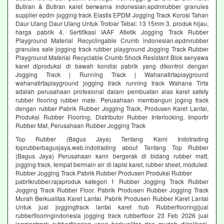
Butiran & Butiran karet berwarna indonesian.epdmrubber granules
supplier epdm jogging track Elastis EPDM Jogging Track Korosi Tahan
Daur Ulang Daur Ulang Untuk Trotoar Tebal: 13 15mm 3. produk hijau,
harga pabrik 4. Sertifikasi IAAF Atletik Jogging Track Rubber
Playground Material Recyclingable Crumb indonesian.epdmrubber
granules sale jogging track rubber playground Jogging Track Rubber
Playground Material Recyclable Crumb Shock Resistant Blok senyawa
karet diproduksi di bawah kondisi pabrik yang dikontrol dengan
Jogging Track | Running Track | Wahanatirtaplayground
wahanatirtaplayground jogging track running track Wahana Tirta
adalah perusahaan profesional dalam pembuatan alas karet safety
rubber flooring rubber mate. Perusahaan membangun joging track
dengan rubber Pabrik Rubber Jogging Track, Produsen Karet Lantai,
Produksi Rubber Flooring, Distributor Rubber Interlocking, Importir
Rubber Mat, Perusahaan Rubber Jogging Track
Top Rubber (Bagus Jaya) Tentang Kami Indotrading
toprubberbagusjaya.web.indotrading about Tentang Top Rubber
(Bagus Jaya) Perusahaan kami bergerak di bidang rubber matt,
jogging track, tempat bermain air di lapisi karet, rubber sheet, moduled.
Rubber Jogging Track Pabrik Rubber Produsen Produksi Rubber
pabrikrubber.rajaproduk kategori 1 Rubber Jogging Track Rubber
Jogging Track Rubber Floor. Pabrik Produsen Rubber Jogging Track
Murah Berkualitas Karet Lantai. Pabrik Produsen Rubber Karet Lantai
Untuk jual joggingtrack lantai karet hub Rubberflooring|jual
rubberflooringindonesia jogging track rubberfloor 23 Feb 2026 jual
joggingtrack rubberflooring yang berkualitas dan mudah diaplikasi.