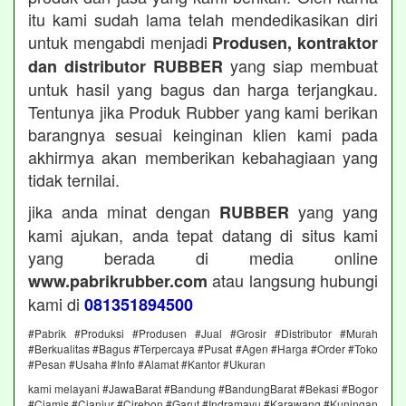
itu kami sudah lama telah mendedikasikan diri
untuk mengabdi menjadi
Produsen, kontraktor
yang siap membuat
dan distributor RUBBER
untuk hasil yang bagus dan harga terjangkau.
Tentunya jika Produk Rubber yang kami berikan
barangnya sesuai keinginan klien kami pada
akhirmya akan memberikan kebahagiaan yang
tidak ternilai.
jika anda minat dengan
yang yang
RUBBER
kami ajukan, anda tepat datang di situs kami
yang berada di media online
atau langsung hubungi
www.pabrikrubber.com
kami di
081351894500
#Pabrik #Produksi #Produsen #Jual #Grosir #Distributor #Murah
#Berkualitas #Bagus #Terpercaya #Pusat #Agen #Harga #Order #Toko
#Pesan #Usaha #Info #Alamat #Kantor #Ukuran
kami melayani #JawaBarat #Bandung #BandungBarat #Bekasi #Bogor
#Ciamis #Cianjur #Cirebon #Garut #Indramayu #Karawang #Kuningan