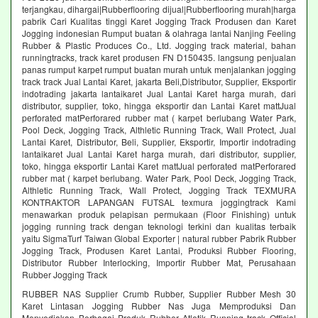
terjangkau, dihargai|Rubberflooring dijual|Rubberflooring murah|harga
pabrik Cari Kualitas tinggi Karet Jogging Track Produsen dan Karet
Jogging indonesian Rumput buatan & olahraga lantai Nanjing Feeling
Rubber & Plastic Produces Co., Ltd. Jogging track material, bahan
runningtracks, track karet produsen FN D150435. langsung penjualan
panas rumput karpet rumput buatan murah untuk menjalankan jogging
track track Jual Lantai Karet, jakarta Beli,Distributor, Supplier, Eksportir
indotrading jakarta lantaikaret Jual Lantai Karet harga murah, dari
distributor, supplier, toko, hingga eksportir dan Lantai Karet mattJual
perforated matPerforared rubber mat ( karpet berlubang Water Park,
Pool Deck, Jogging Track, Althletic Running Track, Wall Protect, Jual
Lantai Karet, Distributor, Beli, Supplier, Eksportir, Importir indotrading
lantaikaret Jual Lantai Karet harga murah, dari distributor, supplier,
toko, hingga eksportir Lantai Karet mattJual perforated matPerforared
rubber mat ( karpet berlubang. Water Park, Pool Deck, Jogging Track,
Althletic Running Track, Wall Protect, Jogging Track TEXMURA
KONTRAKTOR LAPANGAN FUTSAL texmura joggingtrack Kami
menawarkan produk pelapisan permukaan (Floor Finishing) untuk
jogging running track dengan teknologi terkini dan kualitas terbaik
yaitu SigmaTurf Taiwan Global Exporter | natural rubber Pabrik Rubber
Jogging Track, Produsen Karet Lantai, Produksi Rubber Flooring,
Distributor Rubber Interlocking, Importir Rubber Mat, Perusahaan
Rubber Jogging Track
RUBBER NAS Supplier Crumb Rubber, Supplier Rubber Mesh 30
Karet Lintasan Jogging Rubber Nas Juga Memproduksi Dan
Menyediakan Berbagai Produk Rubber Atletik Running track Official