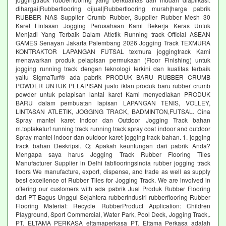
dihargai|Rubberflooring dijual|Rubberflooring murah|harga pabrik
RUBBER NAS Supplier Crumb Rubber, Supplier Rubber Mesh 30
Karet Lintasan Jogging Perusahaan Kami Bekerja Keras Untuk
Menjadi Yang Terbaik Dalam Atletik Running track Official ASEAN
GAMES Senayan Jakarta Palembang 2026 Jogging Track TEXMURA
KONTRAKTOR LAPANGAN FUTSAL texmura joggingtrack Kami
menawarkan produk pelapisan permukaan (Floor Finishing) untuk
jogging running track dengan teknologi terkini dan kualitas terbaik
yaitu SigmaTurf® ada pabrik PRODUK BARU RUBBER CRUMB
POWDER UNTUK PELAPISAN jualo iklan produk baru rubber crumb
powder untuk pelapisan lantai karet Kami menyediakan PRODUK
BARU dalam pembuatan lapisan LAPANGAN TENIS, VOLLEY,
LINTASAN ATLETIK, JOGGING TRACK, BADMINTON,FUTSAL. Cina
Spray mantel karet Indoor dan Outdoor Jogging Track bahan
m.topfaketurf running track running track spray coat indoor and outdoor
Spray mantel indoor dan outdoor karet jogging track bahan. 1. jogging
track bahan Deskripsi. Q: Apakah keuntungan dari pabrik Anda?
Mengapa saya harus Jogging Track Rubber Flooring Tiles
Manufacturer Supplier in Delhi fabflooringsindia rubber jogging track
floors We manufacture, export, dispense, and trade as well as supply
best excellence of Rubber Tiles for Jogging Track. We are involved in
offering our customers with ada pabrik Jual Produk Rubber Flooring
dari PT Bagus Unggul Sejahtera rubberindustri rubberflooring Rubber
Flooring Material: Recycle RubberProduct Application: Children
Playground, Sport Commercial, Water Park, Pool Deck, Jogging Track,.
PT. ELTAMA PERKASA eltamaperkasa PT. Eltama Perkasa adalah