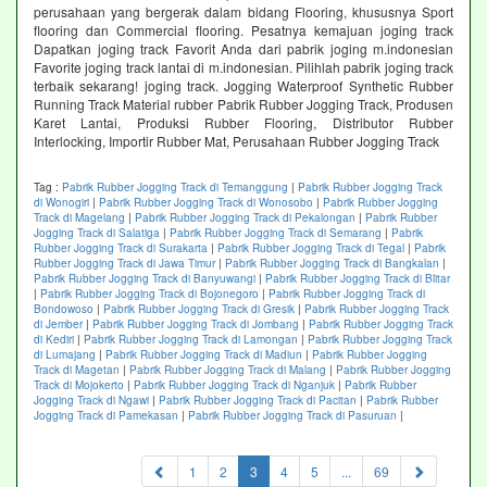
perusahaan yang bergerak dalam bidang Flooring, khususnya Sport
flooring dan Commercial flooring. Pesatnya kemajuan joging track
Dapatkan joging track Favorit Anda dari pabrik joging m.indonesian
Favorite joging track lantai di m.indonesian. Pilihlah pabrik joging track
terbaik sekarang! joging track. Jogging Waterproof Synthetic Rubber
Running Track Material rubber Pabrik Rubber Jogging Track, Produsen
Karet Lantai, Produksi Rubber Flooring, Distributor Rubber
Interlocking, Importir Rubber Mat, Perusahaan Rubber Jogging Track
Tag :
Pabrik Rubber Jogging Track di Temanggung
|
Pabrik Rubber Jogging Track
di Wonogiri
|
Pabrik Rubber Jogging Track di Wonosobo
|
Pabrik Rubber Jogging
Track di Magelang
|
Pabrik Rubber Jogging Track di Pekalongan
|
Pabrik Rubber
Jogging Track di Salatiga
|
Pabrik Rubber Jogging Track di Semarang
|
Pabrik
Rubber Jogging Track di Surakarta
|
Pabrik Rubber Jogging Track di Tegal
|
Pabrik
Rubber Jogging Track di Jawa Timur
|
Pabrik Rubber Jogging Track di Bangkalan
|
Pabrik Rubber Jogging Track di Banyuwangi
|
Pabrik Rubber Jogging Track di Blitar
|
Pabrik Rubber Jogging Track di Bojonegoro
|
Pabrik Rubber Jogging Track di
Bondowoso
|
Pabrik Rubber Jogging Track di Gresik
|
Pabrik Rubber Jogging Track
di Jember
|
Pabrik Rubber Jogging Track di Jombang
|
Pabrik Rubber Jogging Track
di Kediri
|
Pabrik Rubber Jogging Track di Lamongan
|
Pabrik Rubber Jogging Track
di Lumajang
|
Pabrik Rubber Jogging Track di Madiun
|
Pabrik Rubber Jogging
Track di Magetan
|
Pabrik Rubber Jogging Track di Malang
|
Pabrik Rubber Jogging
Track di Mojokerto
|
Pabrik Rubber Jogging Track di Nganjuk
|
Pabrik Rubber
Jogging Track di Ngawi
|
Pabrik Rubber Jogging Track di Pacitan
|
Pabrik Rubber
Jogging Track di Pamekasan
|
Pabrik Rubber Jogging Track di Pasuruan
|
(current)
1
2
3
4
5
...
69