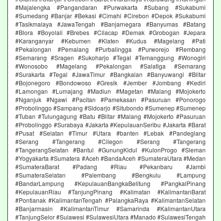
#Majalengka #Pangandaran #Purwakarta #Subang #Sukabumi
#Sumedang #Banjar #Bekasi #Cimahi #Cirebon #Depok #Sukabumi
#Tasikmalaya #JawaTengah #Banjarnegara #Banyumas #Batang
#Blora #Boyolali #Brebes #Cilacap #Demak #Grobogan #Jepara
#Karanganyar #Kebumen #Klaten #Kudus #Magelang #Pati
#Pekalongan #Pemalang #Purbalingga #Purworejo #Rembang
#Semarang #Sragen #Sukoharjo #Tegal #Temanggung #Wonogiri
#Wonosobo #Magelang #Pekalongan #Salatiga #Semarang
#Surakarta #Tegal #JawaTimur #Bangkalan #Banyuwangi #Blitar
#Bojonegoro #Bondowoso #Gresik #Jember #Jombang #Kediri
#Lamongan #Lumajang #Madiun #Magetan #Malang #Mojokerto
#Nganjuk #Ngawi #Pacitan #Pamekasan #Pasuruan #Ponorogo
#Probolinggo #Sampang #Sidoarjo #Situbondo #Sumenep #Sumenep
#Tuban #Tulungagung #Batu #Blitar #Malang #Mojokerto #Pasuruan
#Probolinggo #Surabaya #Jakarta #KepulauanSeribu #Jakarta #Barat
#Pusat #Selatan #Timur #Utara #banten #Lebak #Pandeglang
#Serang #Tangerang #Cilegon #Serang #Tangerang
#TangerangSelatan #Bantul #GunungKidul #KulonProgo #Sleman
#Yogyakarta #Sumatera #Aceh #BandaAceh #SumateraUtara #Medan
#SumateraBarat #Padang #Riau #Pekanbaru #Jambi
#SumateraSelatan #Palembang #Bengkulu #Lampung
#BandarLampung #KepulauanBangkaBelitung #PangkalPinang
#KepulauanRiau #TanjungPinang #Kalimatan #KalimantanBarat
#Pontianak #KalimantanTengah #PalangkaRaya #KalimantanSelatan
#Banjarmasin #KalimantanTimur #Samarinda #KalimantanUtara
#TanjungSelor #Sulawesi #SulawesiUtara #Manado #SulawesiTengah