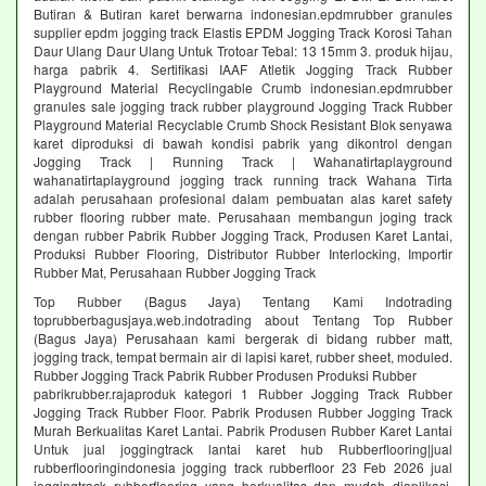
Butiran & Butiran karet berwarna indonesian.epdmrubber granules
supplier epdm jogging track Elastis EPDM Jogging Track Korosi Tahan
Daur Ulang Daur Ulang Untuk Trotoar Tebal: 13 15mm 3. produk hijau,
harga pabrik 4. Sertifikasi IAAF Atletik Jogging Track Rubber
Playground Material Recyclingable Crumb indonesian.epdmrubber
granules sale jogging track rubber playground Jogging Track Rubber
Playground Material Recyclable Crumb Shock Resistant Blok senyawa
karet diproduksi di bawah kondisi pabrik yang dikontrol dengan
Jogging Track | Running Track | Wahanatirtaplayground
wahanatirtaplayground jogging track running track Wahana Tirta
adalah perusahaan profesional dalam pembuatan alas karet safety
rubber flooring rubber mate. Perusahaan membangun joging track
dengan rubber Pabrik Rubber Jogging Track, Produsen Karet Lantai,
Produksi Rubber Flooring, Distributor Rubber Interlocking, Importir
Rubber Mat, Perusahaan Rubber Jogging Track
Top Rubber (Bagus Jaya) Tentang Kami Indotrading
toprubberbagusjaya.web.indotrading about Tentang Top Rubber
(Bagus Jaya) Perusahaan kami bergerak di bidang rubber matt,
jogging track, tempat bermain air di lapisi karet, rubber sheet, moduled.
Rubber Jogging Track Pabrik Rubber Produsen Produksi Rubber
pabrikrubber.rajaproduk kategori 1 Rubber Jogging Track Rubber
Jogging Track Rubber Floor. Pabrik Produsen Rubber Jogging Track
Murah Berkualitas Karet Lantai. Pabrik Produsen Rubber Karet Lantai
Untuk jual joggingtrack lantai karet hub Rubberflooring|jual
rubberflooringindonesia jogging track rubberfloor 23 Feb 2026 jual
joggingtrack rubberflooring yang berkualitas dan mudah diaplikasi.