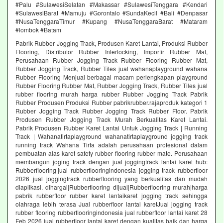
#Palu #SulawesiSelatan #Makassar #SulawesiTenggara #Kendari
#SulawesiBarat #Mamuju #Gorontalo #SundaKecil #Bali #Denpasar
#NusaTenggaraTimur #Kupang #NusaTenggaraBarat #Mataram
#lombok #Batam
Pabrik Rubber Jogging Track, Produsen Karet Lantai, Produksi Rubber
Flooring, Distributor Rubber Interlocking, Importir Rubber Mat,
Perusahaan Rubber Jogging Track Rubber Flooring Rubber Mat,
Rubber Jogging Track, Rubber Tiles jual wahanaplayground wahana
Rubber Flooring Menjual berbagai macam perlengkapan playground
Rubber Flooring Rubber Mat, Rubber Jogging Track, Rubber Tiles jual
rubber flooring murah harga rubber Rubber Jogging Track Pabrik
Rubber Produsen Produksi Rubber pabrikrubber.rajaproduk kategori 1
Rubber Jogging Track Rubber Jogging Track Rubber Floor. Pabrik
Produsen Rubber Jogging Track Murah Berkualitas Karet Lantai.
Pabrik Produsen Rubber Karet Lantai Untuk Jogging Track | Running
Track | Wahanatirtaplayground wahanatirtaplayground jogging track
running track Wahana Tirta adalah perusahaan profesional dalam
pembuatan alas karet safety rubber flooring rubber mate. Perusahaan
membangun joging track dengan jual joggingtrack lantai karet hub:
Rubberflooring|jual rubberflooringindonesia jogging track rubberfloor
2026 jual joggingtrack rubberflooring yang berkualitas dan mudah
diaplikasi. dihargai|Rubberflooring dijual|Rubberflooring murah|harga
pabrik rubberfloor rubber karet lantaikaret jogging track sehingga
olahraga lebih terasa Jual rubberfloor lantai karetJual jogging track
rubber flooring rubberflooringindonesia jual rubberfloor lantai karet 28
Feb 2026 jual rubberfloor lantai karet dengan kualitas baik dan harga