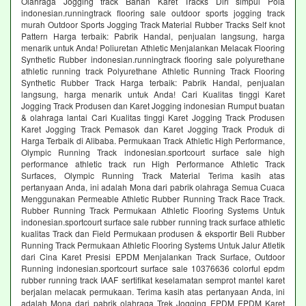
Olahraga Jogging track Bahan Karet Tracks Diri simpul Pola
indonesian.runningtrack flooring sale outdoor sports jogging track
murah Outdoor Sports Jogging Track Material Rubber Tracks Self knot
Pattern Harga terbaik: Pabrik Handal, penjualan langsung, harga
menarik untuk Anda! Poliuretan Athletic Menjalankan Melacak Flooring
Synthetic Rubber indonesian.runningtrack flooring sale polyurethane
athletic running track Polyurethane Athletic Running Track Flooring
Synthetic Rubber Track Harga terbaik: Pabrik Handal, penjualan
langsung, harga menarik untuk Anda! Cari Kualitas tinggi Karet
Jogging Track Produsen dan Karet Jogging indonesian Rumput buatan
& olahraga lantai Cari Kualitas tinggi Karet Jogging Track Produsen
Karet Jogging Track Pemasok dan Karet Jogging Track Produk di
Harga Terbaik di Alibaba. Permukaan Track Athletic High Performance,
Olympic Running Track indonesian.sportcourt surface sale high
performance athletic track run High Performance Athletic Track
Surfaces, Olympic Running Track Material Terima kasih atas
pertanyaan Anda, ini adalah Mona dari pabrik olahraga Semua Cuaca
Menggunakan Permeable Athletic Rubber Running Track Race Track.
Rubber Running Track Permukaan Athletic Flooring Systems Untuk
indonesian.sportcourt surface sale rubber running track surface athletic
kualitas Track dan Field Permukaan produsen & eksportir Beli Rubber
Running Track Permukaan Athletic Flooring Systems Untuk Jalur Atletik
dari Cina Karet Presisi EPDM Menjalankan Track Surface, Outdoor
Running indonesian.sportcourt surface sale 10376636 colorful epdm
rubber running track IAAF sertifikat keselamatan semprot mantel karet
berjalan melacak permukaan. Terima kasih atas pertanyaan Anda, ini
adalah Mona dari pabrik olahraga Trek Jogging EPDM EPDM Karet