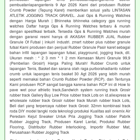
pembuatanlapangantenis 9 Apr 2026 Kami dari produsen Rubber
Crumb Powder (Tepung Karet) memberikan solusi yaitu LINTASAN
ATLETIK JOGGING TRACK GRAVEL. Jual Gps & Running Watches
dengan Harga Murah | Bhinneka bhinneka category gps running
watches Daftar harga Gps & Running Watches terbaru & murah
dengan spesifikasi terbaik. Tersedia Gps & Running Watches murah
dengan garansi resmi hanya di AKASAH RUBBER JUAL Rubber
Granule Of Futsal | inkuiri industri. zmart rubber plus rubber granule
futsal Kami produsen dan penjual Rubber Granule Pasir karet sebagai
bahan infill lapangan lapangan futsal, playground, jogging track, dll.
Ukuran mesh : * 2 3 mm * 1 2 mm Kemasan Murni Granule 99,9
(Pembelian Grosir!) Harga Paling Murah! Rubber Crumb untuk
lapangan Tenis, Basket dan sarana olah raga purborahadianto rubber
crumb untuk lapangan tenis basket 30 Agt 2026 yang lebih murah
seperti memakai bahan Crumb Rubber Powder (RCP). dan Tentunya
Kami produsen RCP sangat bangga karena bahan RCP ini di How to
pave wet pour athletic track,Sandwich system running track Grosir
rubber track Gallery Buy Low Price rubber track Lots on id.aliexpress w
wholesale rubber track Grosir rubber track Murah rubber track Lots,
Beli dari yang terpercaya rubber track Grosir. 32mm kombinasi track
roda DIY model tangki roda teknologi produksi Kualitas asli onemix Air
Peredam Kejut Sneaker Untuk Pria Jogging Track rubber Pabrik
Rubber Jogging Track, Produsen Karet Lantai, Produksi Rubber
Flooring, Distributor Rubber Interlocking, Importir Rubber Mat,
Perusahaan Rubber Jogging Track