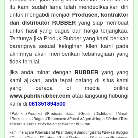
itu kami sudah lama telah mendedikasikan diri
untuk mengabdi menjadi
Produsen, kontraktor
yang siap membuat
dan distributor RUBBER
untuk hasil yang bagus dan harga terjangkau.
Tentunya jika Produk Rubber yang kami berikan
barangnya sesuai keinginan klien kami pada
akhirmya akan memberikan kebahagiaan yang
tidak ternilai.
jika anda minat dengan
yang yang
RUBBER
kami ajukan, anda tepat datang di situs kami
yang berada di media online
atau langsung hubungi
www.pabrikrubber.com
kami di
081351894500
#Pabrik #Produksi #Produsen #Jual #Grosir #Distributor #Murah
#Berkualitas #Bagus #Terpercaya #Pusat #Agen #Harga #Order #Toko
#Pesan #Usaha #Info #Alamat #Kantor #Ukuran
kami melayani #JawaBarat #Bandung #BandungBarat #Bekasi #Bogor
#Ciamis #Cianjur #Cirebon #Garut #Indramayu #Karawang #Kuningan