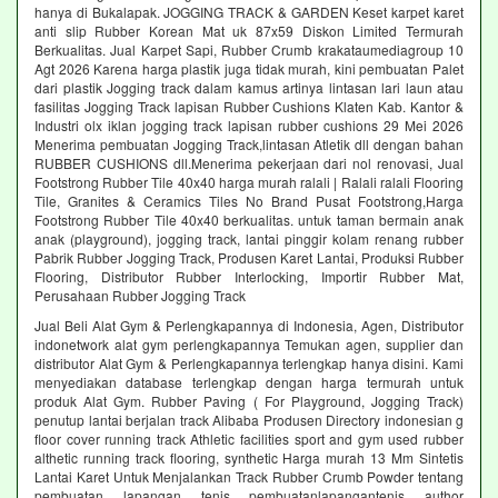
hanya di Bukalapak. JOGGING TRACK & GARDEN Keset karpet karet
anti slip Rubber Korean Mat uk 87x59 Diskon Limited Termurah
Berkualitas. Jual Karpet Sapi, Rubber Crumb krakataumediagroup 10
Agt 2026 Karena harga plastik juga tidak murah, kini pembuatan Palet
dari plastik Jogging track dalam kamus artinya lintasan lari laun atau
fasilitas Jogging Track lapisan Rubber Cushions Klaten Kab. Kantor &
Industri olx iklan jogging track lapisan rubber cushions 29 Mei 2026
Menerima pembuatan Jogging Track,lintasan Atletik dll dengan bahan
RUBBER CUSHIONS dll.Menerima pekerjaan dari nol renovasi, Jual
Footstrong Rubber Tile 40x40 harga murah ralali | Ralali ralali Flooring
Tile, Granites & Ceramics Tiles No Brand Pusat Footstrong,Harga
Footstrong Rubber Tile 40x40 berkualitas. untuk taman bermain anak
anak (playground), jogging track, lantai pinggir kolam renang rubber
Pabrik Rubber Jogging Track, Produsen Karet Lantai, Produksi Rubber
Flooring, Distributor Rubber Interlocking, Importir Rubber Mat,
Perusahaan Rubber Jogging Track
Jual Beli Alat Gym & Perlengkapannya di Indonesia, Agen, Distributor
indonetwork alat gym perlengkapannya Temukan agen, supplier dan
distributor Alat Gym & Perlengkapannya terlengkap hanya disini. Kami
menyediakan database terlengkap dengan harga termurah untuk
produk Alat Gym. Rubber Paving ( For Playground, Jogging Track)
penutup lantai berjalan track Alibaba Produsen Directory indonesian g
floor cover running track Athletic facilities sport and gym used rubber
althetic running track flooring, synthetic Harga murah 13 Mm Sintetis
Lantai Karet Untuk Menjalankan Track Rubber Crumb Powder tentang
pembuatan lapangan tenis pembuatanlapangantenis author