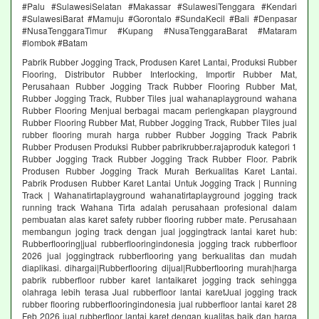
#Palu #SulawesiSelatan #Makassar #SulawesiTenggara #Kendari
#SulawesiBarat #Mamuju #Gorontalo #SundaKecil #Bali #Denpasar
#NusaTenggaraTimur #Kupang #NusaTenggaraBarat #Mataram
#lombok #Batam
Pabrik Rubber Jogging Track, Produsen Karet Lantai, Produksi Rubber
Flooring, Distributor Rubber Interlocking, Importir Rubber Mat,
Perusahaan Rubber Jogging Track Rubber Flooring Rubber Mat,
Rubber Jogging Track, Rubber Tiles jual wahanaplayground wahana
Rubber Flooring Menjual berbagai macam perlengkapan playground
Rubber Flooring Rubber Mat, Rubber Jogging Track, Rubber Tiles jual
rubber flooring murah harga rubber Rubber Jogging Track Pabrik
Rubber Produsen Produksi Rubber pabrikrubber.rajaproduk kategori 1
Rubber Jogging Track Rubber Jogging Track Rubber Floor. Pabrik
Produsen Rubber Jogging Track Murah Berkualitas Karet Lantai.
Pabrik Produsen Rubber Karet Lantai Untuk Jogging Track | Running
Track | Wahanatirtaplayground wahanatirtaplayground jogging track
running track Wahana Tirta adalah perusahaan profesional dalam
pembuatan alas karet safety rubber flooring rubber mate. Perusahaan
membangun joging track dengan jual joggingtrack lantai karet hub:
Rubberflooring|jual rubberflooringindonesia jogging track rubberfloor
2026 jual joggingtrack rubberflooring yang berkualitas dan mudah
diaplikasi. dihargai|Rubberflooring dijual|Rubberflooring murah|harga
pabrik rubberfloor rubber karet lantaikaret jogging track sehingga
olahraga lebih terasa Jual rubberfloor lantai karetJual jogging track
rubber flooring rubberflooringindonesia jual rubberfloor lantai karet 28
Feb 2026 jual rubberfloor lantai karet dengan kualitas baik dan harga