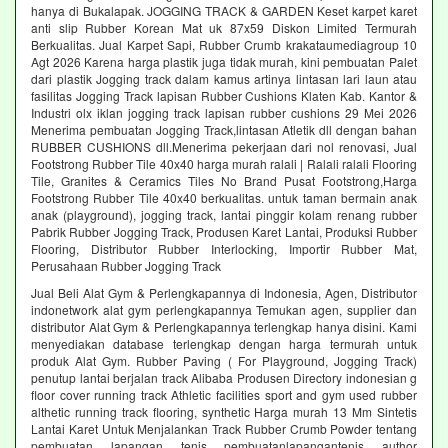
hanya di Bukalapak. JOGGING TRACK & GARDEN Keset karpet karet
anti slip Rubber Korean Mat uk 87x59 Diskon Limited Termurah
Berkualitas. Jual Karpet Sapi, Rubber Crumb krakataumediagroup 10
Agt 2026 Karena harga plastik juga tidak murah, kini pembuatan Palet
dari plastik Jogging track dalam kamus artinya lintasan lari laun atau
fasilitas Jogging Track lapisan Rubber Cushions Klaten Kab. Kantor &
Industri olx iklan jogging track lapisan rubber cushions 29 Mei 2026
Menerima pembuatan Jogging Track,lintasan Atletik dll dengan bahan
RUBBER CUSHIONS dll.Menerima pekerjaan dari nol renovasi, Jual
Footstrong Rubber Tile 40x40 harga murah ralali | Ralali ralali Flooring
Tile, Granites & Ceramics Tiles No Brand Pusat Footstrong,Harga
Footstrong Rubber Tile 40x40 berkualitas. untuk taman bermain anak
anak (playground), jogging track, lantai pinggir kolam renang rubber
Pabrik Rubber Jogging Track, Produsen Karet Lantai, Produksi Rubber
Flooring, Distributor Rubber Interlocking, Importir Rubber Mat,
Perusahaan Rubber Jogging Track
Jual Beli Alat Gym & Perlengkapannya di Indonesia, Agen, Distributor
indonetwork alat gym perlengkapannya Temukan agen, supplier dan
distributor Alat Gym & Perlengkapannya terlengkap hanya disini. Kami
menyediakan database terlengkap dengan harga termurah untuk
produk Alat Gym. Rubber Paving ( For Playground, Jogging Track)
penutup lantai berjalan track Alibaba Produsen Directory indonesian g
floor cover running track Athletic facilities sport and gym used rubber
althetic running track flooring, synthetic Harga murah 13 Mm Sintetis
Lantai Karet Untuk Menjalankan Track Rubber Crumb Powder tentang
pembuatan lapangan tenis pembuatanlapangantenis author