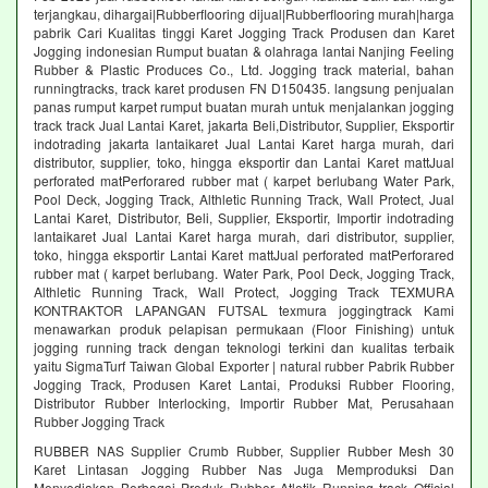
terjangkau, dihargai|Rubberflooring dijual|Rubberflooring murah|harga
pabrik Cari Kualitas tinggi Karet Jogging Track Produsen dan Karet
Jogging indonesian Rumput buatan & olahraga lantai Nanjing Feeling
Rubber & Plastic Produces Co., Ltd. Jogging track material, bahan
runningtracks, track karet produsen FN D150435. langsung penjualan
panas rumput karpet rumput buatan murah untuk menjalankan jogging
track track Jual Lantai Karet, jakarta Beli,Distributor, Supplier, Eksportir
indotrading jakarta lantaikaret Jual Lantai Karet harga murah, dari
distributor, supplier, toko, hingga eksportir dan Lantai Karet mattJual
perforated matPerforared rubber mat ( karpet berlubang Water Park,
Pool Deck, Jogging Track, Althletic Running Track, Wall Protect, Jual
Lantai Karet, Distributor, Beli, Supplier, Eksportir, Importir indotrading
lantaikaret Jual Lantai Karet harga murah, dari distributor, supplier,
toko, hingga eksportir Lantai Karet mattJual perforated matPerforared
rubber mat ( karpet berlubang. Water Park, Pool Deck, Jogging Track,
Althletic Running Track, Wall Protect, Jogging Track TEXMURA
KONTRAKTOR LAPANGAN FUTSAL texmura joggingtrack Kami
menawarkan produk pelapisan permukaan (Floor Finishing) untuk
jogging running track dengan teknologi terkini dan kualitas terbaik
yaitu SigmaTurf Taiwan Global Exporter | natural rubber Pabrik Rubber
Jogging Track, Produsen Karet Lantai, Produksi Rubber Flooring,
Distributor Rubber Interlocking, Importir Rubber Mat, Perusahaan
Rubber Jogging Track
RUBBER NAS Supplier Crumb Rubber, Supplier Rubber Mesh 30
Karet Lintasan Jogging Rubber Nas Juga Memproduksi Dan
Menyediakan Berbagai Produk Rubber Atletik Running track Official