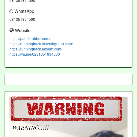
081351894500
WhatsApp
081351894500
Website
https://pabrikrubber.com/
https://runningtrack.akasahgroup.com/
https://runningtrack.akbam.com/
https://wa.me/6281351894500