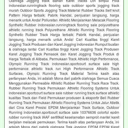
Olahraga Jogging track Bahan Karet Tracks Diri simpul Pola
indonesian.runningtrack flooring sale outdoor sports jogging track
murah Outdoor Sports Jogging Track Material Rubber Tracks Self knot
Pattern Harga terbaik: Pabrik Handal, penjualan langsung, harga
menarik untuk Anda! Poliuretan Athletic Menjalankan Melacak Flooring
Synthetic Rubber indonesian.runningtrack flooring sale polyurethane
athletic running track Polyurethane Athletic Running Track Flooring
Synthetic Rubber Track Harga terbaik: Pabrik Handal, penjualan
langsung, harga menarik untuk Anda! Cari Kualitas tinggi Karet
Jogging Track Produsen dan Karet Jogging indonesian Rumput buatan
& olahraga lantai Cari Kualitas tinggi Karet Jogging Track Produsen
Karet Jogging Track Pemasok dan Karet Jogging Track Produk di
Harga Terbaik di Alibaba. Permukaan Track Athletic High Performance,
Olympic Running Track indonesian.sportcourt surface sale high
performance athletic track run High Performance Athletic Track
Surfaces, Olympic Running Track Material Terima kasih atas
pertanyaan Anda, ini adalah Mona dari pabrik olahraga Semua Cuaca
Menggunakan Permeable Athletic Rubber Running Track Race Track.
Rubber Running Track Permukaan Athletic Flooring Systems Untuk
indonesian.sportcourt surface sale rubber running track surface athletic
kualitas Track dan Field Permukaan produsen & eksportir Beli Rubber
Running Track Permukaan Athletic Flooring Systems Untuk Jalur Atletik
dari Cina Karet Presisi EPDM Menjalankan Track Surface, Outdoor
Running indonesian.sportcourt surface sale 10376636 colorful epdm
rubber running track IAAF sertifikat keselamatan semprot mantel karet
berjalan melacak permukaan. Terima kasih atas pertanyaan Anda, ini
adalah Mona dari pabrik olahraga Trek Jogging EPDM EPDM Karet