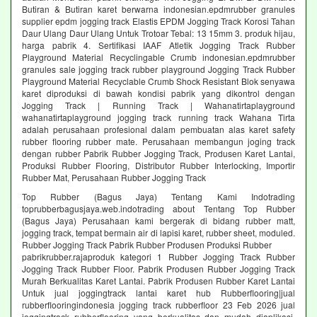
Butiran & Butiran karet berwarna indonesian.epdmrubber granules
supplier epdm jogging track Elastis EPDM Jogging Track Korosi Tahan
Daur Ulang Daur Ulang Untuk Trotoar Tebal: 13 15mm 3. produk hijau,
harga pabrik 4. Sertifikasi IAAF Atletik Jogging Track Rubber
Playground Material Recyclingable Crumb indonesian.epdmrubber
granules sale jogging track rubber playground Jogging Track Rubber
Playground Material Recyclable Crumb Shock Resistant Blok senyawa
karet diproduksi di bawah kondisi pabrik yang dikontrol dengan
Jogging Track | Running Track | Wahanatirtaplayground
wahanatirtaplayground jogging track running track Wahana Tirta
adalah perusahaan profesional dalam pembuatan alas karet safety
rubber flooring rubber mate. Perusahaan membangun joging track
dengan rubber Pabrik Rubber Jogging Track, Produsen Karet Lantai,
Produksi Rubber Flooring, Distributor Rubber Interlocking, Importir
Rubber Mat, Perusahaan Rubber Jogging Track
Top Rubber (Bagus Jaya) Tentang Kami Indotrading
toprubberbagusjaya.web.indotrading about Tentang Top Rubber
(Bagus Jaya) Perusahaan kami bergerak di bidang rubber matt,
jogging track, tempat bermain air di lapisi karet, rubber sheet, moduled.
Rubber Jogging Track Pabrik Rubber Produsen Produksi Rubber
pabrikrubber.rajaproduk kategori 1 Rubber Jogging Track Rubber
Jogging Track Rubber Floor. Pabrik Produsen Rubber Jogging Track
Murah Berkualitas Karet Lantai. Pabrik Produsen Rubber Karet Lantai
Untuk jual joggingtrack lantai karet hub Rubberflooring|jual
rubberflooringindonesia jogging track rubberfloor 23 Feb 2026 jual
joggingtrack rubberflooring yang berkualitas dan mudah diaplikasi.