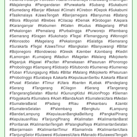
#Majalengka #Pangandaran #Purwakarta #Subang #Sukabumi
#Sumedang #Banjar #Bekasi #Cimahi #Cirebon #Depok #Sukabumi
#Tasikmalaya #JawaTengah #Banjarnegara #Banyumas #Batang
#Blora #Boyolali #Brebes #Cilacap #Demak #Grobogan #Jepara
#Karanganyar #Kebumen #Klaten #Kudus #Magelang #Pati
#Pekalongan #Pemalang #Purbalingga #Purworejo #Rembang
#Semarang #Sragen #Sukoharjo #Tegal #Temanggung #Wonogiri
#Wonosobo #Magelang #Pekalongan #Salatiga #Semarang
#Surakarta #Tegal #JawaTimur #Bangkalan #Banyuwangi #Blitar
#Bojonegoro #Bondowoso #Gresik #Jember #Jombang #Kediri
#Lamongan #Lumajang #Madiun #Magetan #Malang #Mojokerto
#Nganjuk #Ngawi #Pacitan #Pamekasan #Pasuruan #Ponorogo
#Probolinggo #Sampang #Sidoarjo #Situbondo #Sumenep #Sumenep
#Tuban #Tulungagung #Batu #Blitar #Malang #Mojokerto #Pasuruan
#Probolinggo #Surabaya #Jakarta #KepulauanSeribu #Jakarta #Barat
#Pusat #Selatan #Timur #Utara #banten #Lebak #Pandeglang
#Serang #Tangerang #Cilegon #Serang #Tangerang
#TangerangSelatan #Bantul #GunungKidul #KulonProgo #Sleman
#Yogyakarta #Sumatera #Aceh #BandaAceh #SumateraUtara #Medan
#SumateraBarat #Padang #Riau #Pekanbaru #Jambi
#SumateraSelatan #Palembang #Bengkulu #Lampung
#BandarLampung #KepulauanBangkaBelitung #PangkalPinang
#KepulauanRiau #TanjungPinang #Kalimatan #KalimantanBarat
#Pontianak #KalimantanTengah #PalangkaRaya #KalimantanSelatan
#Banjarmasin #KalimantanTimur #Samarinda #KalimantanUtara
#TanjungSelor #Sulawesi #SulawesiUtara #Manado #SulawesiTengah