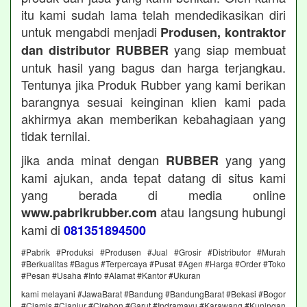
itu kami sudah lama telah mendedikasikan diri
untuk mengabdi menjadi
Produsen, kontraktor
yang siap membuat
dan distributor RUBBER
untuk hasil yang bagus dan harga terjangkau.
Tentunya jika Produk Rubber yang kami berikan
barangnya sesuai keinginan klien kami pada
akhirmya akan memberikan kebahagiaan yang
tidak ternilai.
jika anda minat dengan
yang yang
RUBBER
kami ajukan, anda tepat datang di situs kami
yang berada di media online
atau langsung hubungi
www.pabrikrubber.com
kami di
081351894500
#Pabrik #Produksi #Produsen #Jual #Grosir #Distributor #Murah
#Berkualitas #Bagus #Terpercaya #Pusat #Agen #Harga #Order #Toko
#Pesan #Usaha #Info #Alamat #Kantor #Ukuran
kami melayani #JawaBarat #Bandung #BandungBarat #Bekasi #Bogor
#Ciamis #Cianjur #Cirebon #Garut #Indramayu #Karawang #Kuningan