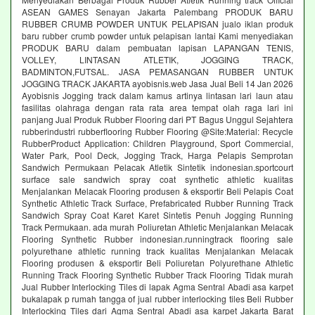
ASEAN GAMES Senayan Jakarta Palembang PRODUK BARU
RUBBER CRUMB POWDER UNTUK PELAPISAN jualo iklan produk
baru rubber crumb powder untuk pelapisan lantai Kami menyediakan
PRODUK BARU dalam pembuatan lapisan LAPANGAN TENIS,
VOLLEY, LINTASAN ATLETIK, JOGGING TRACK,
BADMINTON,FUTSAL. JASA PEMASANGAN RUBBER UNTUK
JOGGING TRACK JAKARTA ayobisnis.web Jasa Jual Beli 14 Jan 2026
Ayobisnis Jogging track dalam kamus artinya lintasan lari laun atau
fasilitas olahraga dengan rata rata area tempat olah raga lari ini
panjang Jual Produk Rubber Flooring dari PT Bagus Unggul Sejahtera
rubberindustri rubberflooring Rubber Flooring @Site:Material: Recycle
RubberProduct Application: Children Playground, Sport Commercial,
Water Park, Pool Deck, Jogging Track, Harga Pelapis Semprotan
Sandwich Permukaan Pelacak Atletik Sintetik indonesian.sportcourt
surface sale sandwich spray coat synthetic athletic kualitas
Menjalankan Melacak Flooring produsen & eksportir Beli Pelapis Coat
Synthetic Athletic Track Surface, Prefabricated Rubber Running Track
Sandwich Spray Coat Karet Karet Sintetis Penuh Jogging Running
Track Permukaan. ada murah Poliuretan Athletic Menjalankan Melacak
Flooring Synthetic Rubber indonesian.runningtrack flooring sale
polyurethane athletic running track kualitas Menjalankan Melacak
Flooring produsen & eksportir Beli Poliuretan Polyurethane Athletic
Running Track Flooring Synthetic Rubber Track Flooring Tidak murah
Jual Rubber Interlocking Tiles di lapak Agma Sentral Abadi asa karpet
bukalapak p rumah tangga of jual rubber interlocking tiles Beli Rubber
Interlocking Tiles dari Agma Sentral Abadi asa karpet Jakarta Barat