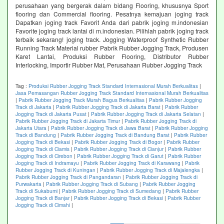
perusahaan yang bergerak dalam bidang Flooring, khususnya Sport
flooring dan Commercial flooring. Pesatnya kemajuan joging track
Dapatkan joging track Favorit Anda dari pabrik joging m.indonesian
Favorite joging track lantai di m.indonesian. Pilihlah pabrik joging track
terbaik sekarang! joging track. Jogging Waterproof Synthetic Rubber
Running Track Material rubber Pabrik Rubber Jogging Track, Produsen
Karet Lantai, Produksi Rubber Flooring, Distributor Rubber
Interlocking, Importir Rubber Mat, Perusahaan Rubber Jogging Track
Tag :
Produksi Rubber Jogging Track Standard Internasional Murah Berkualitas
|
Jasa Pemasangan Rubber Jogging Track Standard Internasional Murah Berkualitas
|
Pabrik Rubber Jogging Track Murah Bagus Berkualitas
|
Pabrik Rubber Jogging
Track di Jakarta
|
Pabrik Rubber Jogging Track di Jakarta Barat
|
Pabrik Rubber
Jogging Track di Jakarta Pusat
|
Pabrik Rubber Jogging Track di Jakarta Selatan
|
Pabrik Rubber Jogging Track di Jakarta Timur
|
Pabrik Rubber Jogging Track di
Jakarta Utara
|
Pabrik Rubber Jogging Track di Jawa Barat
|
Pabrik Rubber Jogging
Track di Bandung
|
Pabrik Rubber Jogging Track di Bandung Barat
|
Pabrik Rubber
Jogging Track di Bekasi
|
Pabrik Rubber Jogging Track di Bogor
|
Pabrik Rubber
Jogging Track di Ciamis
|
Pabrik Rubber Jogging Track di Cianjur
|
Pabrik Rubber
Jogging Track di Cirebon
|
Pabrik Rubber Jogging Track di Garut
|
Pabrik Rubber
Jogging Track di Indramayu
|
Pabrik Rubber Jogging Track di Karawang
|
Pabrik
Rubber Jogging Track di Kuningan
|
Pabrik Rubber Jogging Track di Majalengka
|
Pabrik Rubber Jogging Track di Pangandaran
|
Pabrik Rubber Jogging Track di
Purwakarta
|
Pabrik Rubber Jogging Track di Subang
|
Pabrik Rubber Jogging
Track di Sukabumi
|
Pabrik Rubber Jogging Track di Sumedang
|
Pabrik Rubber
Jogging Track di Banjar
|
Pabrik Rubber Jogging Track di Bekasi
|
Pabrik Rubber
Jogging Track di Cimahi
|