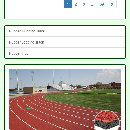
(current)
1
2
3
...
69
Rubber Running Track
Rubber Jogging Track
Rubber Floor