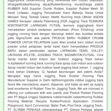
dihargai|Rubberflooring dijual|Rubberflooring murah|harga pabrik
RUBBER NAS Supplier Crumb Rubber, Supplier Rubber Mesh 30
Karet Lintasan Jogging Perusahaan Kami Bekerja Keras Untuk
Menjadi Yang Terbaik Dalam Atletik Running track Official ASEAN
GAMES Senayan Jakarta Palembang 2026 Jogging Track TEXMURA
KONTRAKTOR LAPANGAN FUTSAL texmura joggingtrack Kami
menawarkan produk pelapisan permukaan (Floor Finishing) untuk
jogging running track dengan teknologi terkini dan kualitas terbaik
yaitu SigmaTurf® ada pabrik PRODUK BARU RUBBER CRUMB
POWDER UNTUK PELAPISAN jualo iklan produk baru rubber crumb
powder untuk pelapisan lantai karet Kami menyediakan PRODUK
BARU dalam pembuatan lapisan LAPANGAN TENIS, VOLLEY,
LINTASAN ATLETIK, JOGGING TRACK, BADMINTON,FUTSAL. Cina
Spray mantel karet Indoor dan Outdoor Jogging Track bahan
m.topfaketurf running track running track spray coat indoor and outdoor
Spray mantel indoor dan outdoor karet jogging track bahan. 1. jogging
track bahan Deskripsi. Q: Apakah keuntungan dari pabrik Anda?
Mengapa saya harus Jogging Track Rubber Flooring Tiles
Manufacturer Supplier in Delhi fabflooringsindia rubber jogging track
floors We manufacture, export, dispense, and trade as well as supply
best excellence of Rubber Tiles for Jogging Track. We are involved in
offering our customers with ada pabrik Jual Produk Rubber Flooring
dari PT Bagus Unggul Sejahtera rubberindustri rubberflooring Rubber
Flooring Material: Recycle RubberProduct Application: Children
Playground, Sport Commercial, Water Park, Pool Deck, Jogging Track,.
PT. ELTAMA PERKASA eltamaperkasa PT. Eltama Perkasa adalah