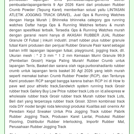
pembuatanlapangantenis 9 Apr 2026 Kami dari produsen Rubber
Crumb Powder (Tepung Karet) memberikan solusi yaitu LINTASAN
ATLETIK JOGGING TRACK GRAVEL. Jual Gps & Running Watches
dengan Harga Murah | Bhinneka bhinneka category gps running
watches Daftar harga Gps & Running Watches terbaru & murah
dengan spesifikasi terbaik. Tersedia Gps & Running Watches murah
dengan garansi resmi hanya di AKASAH RUBBER JUAL Rubber
Granule Of Futsal | inkuiri industri. zmart rubber plus rubber granule
futsal Kami produsen dan penjual Rubber Granule Pasir karet sebagai
bahan infill lapangan lapangan futsal, playground, jogging track, dll.
Ukuran mesh : * 2 3 mm * 1 2 mm Kemasan Murni Granule 99,9
(Pembelian Grosir!) Harga Paling Murah! Rubber Crumb untuk
lapangan Tenis, Basket dan sarana olah raga purborahadianto rubber
crumb untuk lapangan tenis basket 30 Agt 2026 yang lebih murah
seperti memakai bahan Crumb Rubber Powder (RCP). dan Tentunya
Kami produsen RCP sangat bangga karena bahan RCP ini di How to
pave wet pour athletic track,Sandwich system running track Grosir
rubber track Gallery Buy Low Price rubber track Lots on id.aliexpress w
wholesale rubber track Grosir rubber track Murah rubber track Lots,
Beli dari yang terpercaya rubber track Grosir. 32mm kombinasi track
roda DIY model tangki roda teknologi produksi Kualitas asli onemix Air
Peredam Kejut Sneaker Untuk Pria Jogging Track rubber Pabrik
Rubber Jogging Track, Produsen Karet Lantai, Produksi Rubber
Flooring, Distributor Rubber Interlocking, Importir Rubber Mat,
Perusahaan Rubber Jogging Track