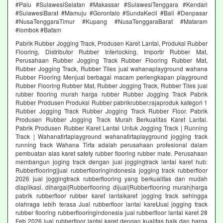
#Palu #SulawesiSelatan #Makassar #SulawesiTenggara #Kendari
#SulawesiBarat #Mamuju #Gorontalo #SundaKecil #Bali #Denpasar
#NusaTenggaraTimur #Kupang #NusaTenggaraBarat #Mataram
#lombok #Batam
Pabrik Rubber Jogging Track, Produsen Karet Lantai, Produksi Rubber
Flooring, Distributor Rubber Interlocking, Importir Rubber Mat,
Perusahaan Rubber Jogging Track Rubber Flooring Rubber Mat,
Rubber Jogging Track, Rubber Tiles jual wahanaplayground wahana
Rubber Flooring Menjual berbagai macam perlengkapan playground
Rubber Flooring Rubber Mat, Rubber Jogging Track, Rubber Tiles jual
rubber flooring murah harga rubber Rubber Jogging Track Pabrik
Rubber Produsen Produksi Rubber pabrikrubber.rajaproduk kategori 1
Rubber Jogging Track Rubber Jogging Track Rubber Floor. Pabrik
Produsen Rubber Jogging Track Murah Berkualitas Karet Lantai.
Pabrik Produsen Rubber Karet Lantai Untuk Jogging Track | Running
Track | Wahanatirtaplayground wahanatirtaplayground jogging track
running track Wahana Tirta adalah perusahaan profesional dalam
pembuatan alas karet safety rubber flooring rubber mate. Perusahaan
membangun joging track dengan jual joggingtrack lantai karet hub:
Rubberflooring|jual rubberflooringindonesia jogging track rubberfloor
2026 jual joggingtrack rubberflooring yang berkualitas dan mudah
diaplikasi. dihargai|Rubberflooring dijual|Rubberflooring murah|harga
pabrik rubberfloor rubber karet lantaikaret jogging track sehingga
olahraga lebih terasa Jual rubberfloor lantai karetJual jogging track
rubber flooring rubberflooringindonesia jual rubberfloor lantai karet 28
Feb 2026 jual rubberfloor lantai karet dengan kualitas baik dan harga