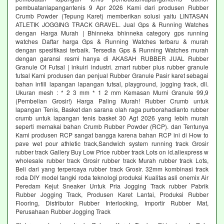
pembuatanlapangantenis 9 Apr 2026 Kami dari produsen Rubber
Crumb Powder (Tepung Karet) memberikan solusi yaitu LINTASAN
ATLETIK JOGGING TRACK GRAVEL. Jual Gps & Running Watches
dengan Harga Murah | Bhinneka bhinneka category gps running
watches Daftar harga Gps & Running Watches terbaru & murah
dengan spesifikasi terbaik. Tersedia Gps & Running Watches murah
dengan garansi resmi hanya di AKASAH RUBBER JUAL Rubber
Granule Of Futsal | inkuiri industri. zmart rubber plus rubber granule
futsal Kami produsen dan penjual Rubber Granule Pasir karet sebagai
bahan infill lapangan lapangan futsal, playground, jogging track, dll.
Ukuran mesh : * 2 3 mm * 1 2 mm Kemasan Murni Granule 99,9
(Pembelian Grosir!) Harga Paling Murah! Rubber Crumb untuk
lapangan Tenis, Basket dan sarana olah raga purborahadianto rubber
crumb untuk lapangan tenis basket 30 Agt 2026 yang lebih murah
seperti memakai bahan Crumb Rubber Powder (RCP). dan Tentunya
Kami produsen RCP sangat bangga karena bahan RCP ini di How to
pave wet pour athletic track,Sandwich system running track Grosir
rubber track Gallery Buy Low Price rubber track Lots on id.aliexpress w
wholesale rubber track Grosir rubber track Murah rubber track Lots,
Beli dari yang terpercaya rubber track Grosir. 32mm kombinasi track
roda DIY model tangki roda teknologi produksi Kualitas asli onemix Air
Peredam Kejut Sneaker Untuk Pria Jogging Track rubber Pabrik
Rubber Jogging Track, Produsen Karet Lantai, Produksi Rubber
Flooring, Distributor Rubber Interlocking, Importir Rubber Mat,
Perusahaan Rubber Jogging Track