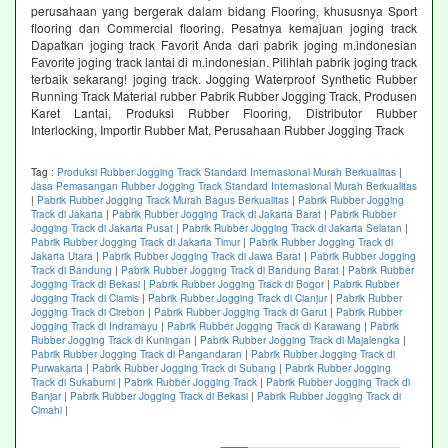
perusahaan yang bergerak dalam bidang Flooring, khususnya Sport
flooring dan Commercial flooring. Pesatnya kemajuan joging track
Dapatkan joging track Favorit Anda dari pabrik joging m.indonesian
Favorite joging track lantai di m.indonesian. Pilihlah pabrik joging track
terbaik sekarang! joging track. Jogging Waterproof Synthetic Rubber
Running Track Material rubber Pabrik Rubber Jogging Track, Produsen
Karet Lantai, Produksi Rubber Flooring, Distributor Rubber
Interlocking, Importir Rubber Mat, Perusahaan Rubber Jogging Track
Tag :
Produksi Rubber Jogging Track Standard Internasional Murah Berkualitas
|
Jasa Pemasangan Rubber Jogging Track Standard Internasional Murah Berkualitas
|
Pabrik Rubber Jogging Track Murah Bagus Berkualitas
|
Pabrik Rubber Jogging
Track di Jakarta
|
Pabrik Rubber Jogging Track di Jakarta Barat
|
Pabrik Rubber
Jogging Track di Jakarta Pusat
|
Pabrik Rubber Jogging Track di Jakarta Selatan
|
Pabrik Rubber Jogging Track di Jakarta Timur
|
Pabrik Rubber Jogging Track di
Jakarta Utara
|
Pabrik Rubber Jogging Track di Jawa Barat
|
Pabrik Rubber Jogging
Track di Bandung
|
Pabrik Rubber Jogging Track di Bandung Barat
|
Pabrik Rubber
Jogging Track di Bekasi
|
Pabrik Rubber Jogging Track di Bogor
|
Pabrik Rubber
Jogging Track di Ciamis
|
Pabrik Rubber Jogging Track di Cianjur
|
Pabrik Rubber
Jogging Track di Cirebon
|
Pabrik Rubber Jogging Track di Garut
|
Pabrik Rubber
Jogging Track di Indramayu
|
Pabrik Rubber Jogging Track di Karawang
|
Pabrik
Rubber Jogging Track di Kuningan
|
Pabrik Rubber Jogging Track di Majalengka
|
Pabrik Rubber Jogging Track di Pangandaran
|
Pabrik Rubber Jogging Track di
Purwakarta
|
Pabrik Rubber Jogging Track di Subang
|
Pabrik Rubber Jogging
Track di Sukabumi
|
Pabrik Rubber Jogging Track
|
Pabrik Rubber Jogging Track di
Banjar
|
Pabrik Rubber Jogging Track di Bekasi
|
Pabrik Rubber Jogging Track di
Cimahi
|