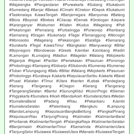
#Majalengka #Pangandaran #Purwakarta #Subang #Sukabumi
#Sumedang #Banjar #Bekasi #Cimahi #Cirebon #Depok #Sukabumi
#Tasikmalaya #JawaTengah #Banjarnegara #Banyumas #Batang
#Blora #Boyolali #Brebes #Cilacap #Demak #Grobogan #Jepara
#Karanganyar #Kebumen #Klaten #Kudus #Magelang #Pati
#Pekalongan #Pemalang #Purbalingga #Purworejo #Rembang
#Semarang #Sragen #Sukoharjo #Tegal #Temanggung #Wonogiri
#Wonosobo #Magelang #Pekalongan #Salatiga #Semarang
#Surakarta #Tegal #JawaTimur #Bangkalan #Banyuwangi #Blitar
#Bojonegoro #Bondowoso #Gresik #Jember #Jombang #Kediri
#Lamongan #Lumajang #Madiun #Magetan #Malang #Mojokerto
#Nganjuk #Ngawi #Pacitan #Pamekasan #Pasuruan #Ponorogo
#Probolinggo #Sampang #Sidoarjo #Situbondo #Sumenep #Sumenep
#Tuban #Tulungagung #Batu #Blitar #Malang #Mojokerto #Pasuruan
#Probolinggo #Surabaya #Jakarta #KepulauanSeribu #Jakarta #Barat
#Pusat #Selatan #Timur #Utara #banten #Lebak #Pandeglang
#Serang #Tangerang #Cilegon #Serang #Tangerang
#TangerangSelatan #Bantul #GunungKidul #KulonProgo #Sleman
#Yogyakarta #Sumatera #Aceh #BandaAceh #SumateraUtara #Medan
#SumateraBarat #Padang #Riau #Pekanbaru #Jambi
#SumateraSelatan #Palembang #Bengkulu #Lampung
#BandarLampung #KepulauanBangkaBelitung #PangkalPinang
#KepulauanRiau #TanjungPinang #Kalimatan #KalimantanBarat
#Pontianak #KalimantanTengah #PalangkaRaya #KalimantanSelatan
#Banjarmasin #KalimantanTimur #Samarinda #KalimantanUtara
#TanjungSelor #Sulawesi #SulawesiUtara #Manado #SulawesiTengah