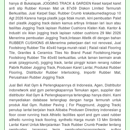
hanya di Bukalapak. JOGGING TRACK & GARDEN Keset karpet karet
anti slip Rubber Korean Mat uk 87x59 Diskon Limited Termurah
Berkualitas. Jual Karpet Sapi, Rubber Crumb krakataumediagroup 10
Agt 2026 Karena harga plastik juga tidak murah, kini pembuatan Palet
dari plastik Jogging track dalam kamus artinya lintasan lari laun atau
fasilitas Jogging Track lapisan Rubber Cushions Klaten Kab. Kantor &
Industri olx iklan jogging track lapisan rubber cushions 29 Mei 2026
Menerima pembuatan Jogging Track,lintasan Atletik dll dengan bahan
RUBBER CUSHIONS dll.Menerima pekerjaan dari nol renovasi, Jual
Footstrong Rubber Tile 40x40 harga murah ralali | Ralali ralali Flooring
Tile, Granites & Ceramics Tiles No Brand Pusat Footstrong,Harga
Footstrong Rubber Tile 40x40 berkualitas. untuk taman bermain anak
anak (playground), jogging track, lantai pinggir kolam renang rubber
Pabrik Rubber Jogging Track, Produsen Karet Lantai, Produksi Rubber
Flooring, Distributor Rubber Interlocking, Importir Rubber Mat,
Perusahaan Rubber Jogging Track
Jual Beli Alat Gym & Perlengkapannya di Indonesia, Agen, Distributor
indonetwork alat gym perlengkapannya Temukan agen, supplier dan
distributor Alat Gym & Perlengkapannya terlengkap hanya disini. Kami
menyediakan database terlengkap dengan harga termurah untuk
produk Alat Gym. Rubber Paving ( For Playground, Jogging Track)
penutup lantai berjalan track Alibaba Produsen Directory indonesian g
floor cover running track Athletic facilities sport and gym used rubber
althetic running track flooring, synthetic Harga murah 13 Mm Sintetis
Lantai Karet Untuk Menjalankan Track Rubber Crumb Powder tentang
pembuatan lapangan tenis pembuatanlapangantenis author