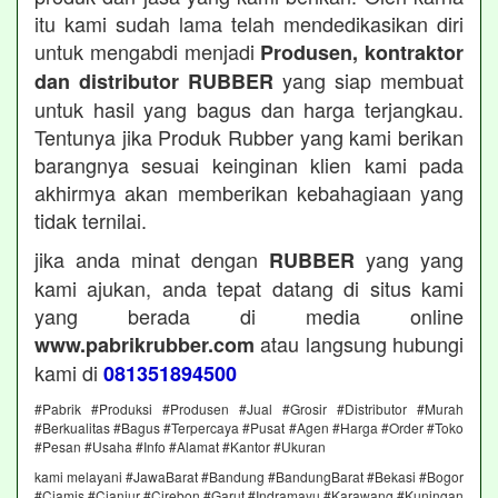
itu kami sudah lama telah mendedikasikan diri
untuk mengabdi menjadi
Produsen, kontraktor
yang siap membuat
dan distributor RUBBER
untuk hasil yang bagus dan harga terjangkau.
Tentunya jika Produk Rubber yang kami berikan
barangnya sesuai keinginan klien kami pada
akhirmya akan memberikan kebahagiaan yang
tidak ternilai.
jika anda minat dengan
yang yang
RUBBER
kami ajukan, anda tepat datang di situs kami
yang berada di media online
atau langsung hubungi
www.pabrikrubber.com
kami di
081351894500
#Pabrik #Produksi #Produsen #Jual #Grosir #Distributor #Murah
#Berkualitas #Bagus #Terpercaya #Pusat #Agen #Harga #Order #Toko
#Pesan #Usaha #Info #Alamat #Kantor #Ukuran
kami melayani #JawaBarat #Bandung #BandungBarat #Bekasi #Bogor
#Ciamis #Cianjur #Cirebon #Garut #Indramayu #Karawang #Kuningan