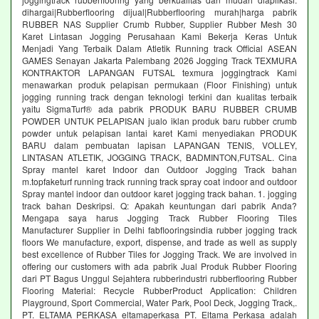
dihargai|Rubberflooring dijual|Rubberflooring murah|harga pabrik
RUBBER NAS Supplier Crumb Rubber, Supplier Rubber Mesh 30
Karet Lintasan Jogging Perusahaan Kami Bekerja Keras Untuk
Menjadi Yang Terbaik Dalam Atletik Running track Official ASEAN
GAMES Senayan Jakarta Palembang 2026 Jogging Track TEXMURA
KONTRAKTOR LAPANGAN FUTSAL texmura joggingtrack Kami
menawarkan produk pelapisan permukaan (Floor Finishing) untuk
jogging running track dengan teknologi terkini dan kualitas terbaik
yaitu SigmaTurf® ada pabrik PRODUK BARU RUBBER CRUMB
POWDER UNTUK PELAPISAN jualo iklan produk baru rubber crumb
powder untuk pelapisan lantai karet Kami menyediakan PRODUK
BARU dalam pembuatan lapisan LAPANGAN TENIS, VOLLEY,
LINTASAN ATLETIK, JOGGING TRACK, BADMINTON,FUTSAL. Cina
Spray mantel karet Indoor dan Outdoor Jogging Track bahan
m.topfaketurf running track running track spray coat indoor and outdoor
Spray mantel indoor dan outdoor karet jogging track bahan. 1. jogging
track bahan Deskripsi. Q: Apakah keuntungan dari pabrik Anda?
Mengapa saya harus Jogging Track Rubber Flooring Tiles
Manufacturer Supplier in Delhi fabflooringsindia rubber jogging track
floors We manufacture, export, dispense, and trade as well as supply
best excellence of Rubber Tiles for Jogging Track. We are involved in
offering our customers with ada pabrik Jual Produk Rubber Flooring
dari PT Bagus Unggul Sejahtera rubberindustri rubberflooring Rubber
Flooring Material: Recycle RubberProduct Application: Children
Playground, Sport Commercial, Water Park, Pool Deck, Jogging Track,.
PT. ELTAMA PERKASA eltamaperkasa PT. Eltama Perkasa adalah