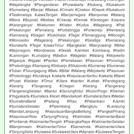
#Majalengka #Pangandaran #Purwakarta #Subang #Sukabumi
#Sumedang #Banjar #Bekasi #Cimahi #Cirebon #Depok #Sukabumi
#Tasikmalaya #JawaTengah #Banjarnegara #Banyumas #Batang
#Blora #Boyolali #Brebes #Cilacap #Demak #Grobogan #Jepara
#Karanganyar #Kebumen #Klaten #Kudus #Magelang #Pati
#Pekalongan #Pemalang #Purbalingga #Purworejo #Rembang
#Semarang #Sragen #Sukoharjo #Tegal #Temanggung #Wonogiri
#Wonosobo #Magelang #Pekalongan #Salatiga #Semarang
#Surakarta #Tegal #JawaTimur #Bangkalan #Banyuwangi #Blitar
#Bojonegoro #Bondowoso #Gresik #Jember #Jombang #Kediri
#Lamongan #Lumajang #Madiun #Magetan #Malang #Mojokerto
#Nganjuk #Ngawi #Pacitan #Pamekasan #Pasuruan #Ponorogo
#Probolinggo #Sampang #Sidoarjo #Situbondo #Sumenep #Sumenep
#Tuban #Tulungagung #Batu #Blitar #Malang #Mojokerto #Pasuruan
#Probolinggo #Surabaya #Jakarta #KepulauanSeribu #Jakarta #Barat
#Pusat #Selatan #Timur #Utara #banten #Lebak #Pandeglang
#Serang #Tangerang #Cilegon #Serang #Tangerang
#TangerangSelatan #Bantul #GunungKidul #KulonProgo #Sleman
#Yogyakarta #Sumatera #Aceh #BandaAceh #SumateraUtara #Medan
#SumateraBarat #Padang #Riau #Pekanbaru #Jambi
#SumateraSelatan #Palembang #Bengkulu #Lampung
#BandarLampung #KepulauanBangkaBelitung #PangkalPinang
#KepulauanRiau #TanjungPinang #Kalimatan #KalimantanBarat
#Pontianak #KalimantanTengah #PalangkaRaya #KalimantanSelatan
#Banjarmasin #KalimantanTimur #Samarinda #KalimantanUtara
#TanjungSelor #Sulawesi #SulawesiUtara #Manado #SulawesiTengah