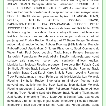
ASEAN GAMES Senayan Jakarta Palembang PRODUK BARU
RUBBER CRUMB POWDER UNTUK PELAPISAN jualo iklan produk
baru rubber crumb powder untuk pelapisan lantai Kami menyediakan
PRODUK BARU dalam pembuatan lapisan LAPANGAN TENIS,
VOLLEY, LINTASAN ATLETIK, JOGGING TRACK,
BADMINTON,FUTSAL. JASA PEMASANGAN RUBBER UNTUK
JOGGING TRACK JAKARTA ayobisnis.web Jasa Jual Beli 14 Jan 2026
Ayobisnis Jogging track dalam kamus artinya lintasan lari laun atau
fasilitas olahraga dengan rata rata area tempat olah raga lari ini
panjang Jual Produk Rubber Flooring dari PT Bagus Unggul Sejahtera
rubberindustri rubberflooring Rubber Flooring @Site:Material: Recycle
RubberProduct Application: Children Playground, Sport Commercial,
Water Park, Pool Deck, Jogging Track, Harga Pelapis Semprotan
Sandwich Permukaan Pelacak Atletik Sintetik indonesian.sportcourt
surface sale sandwich spray coat synthetic athletic kualitas
Menjalankan Melacak Flooring produsen & eksportir Beli Pelapis Coat
Synthetic Athletic Track Surface, Prefabricated Rubber Running Track
Sandwich Spray Coat Karet Karet Sintetis Penuh Jogging Running
Track Permukaan. ada murah Poliuretan Athletic Menjalankan Melacak
Flooring Synthetic Rubber indonesian.runningtrack flooring sale
polyurethane athletic running track kualitas Menjalankan Melacak
Flooring produsen & eksportir Beli Poliuretan Polyurethane Athletic
Running Track Flooring Synthetic Rubber Track Flooring Tidak murah
Jual Rubber Interlocking Tiles di lapak Agma Sentral Abadi asa karpet
bukalapak p rumah tangga of jual rubber interlocking tiles Beli Rubber
Interlocking Tiles dari Agma Sentral Abadi asa karpet Jakarta Barat