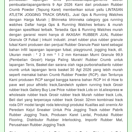
pembuatanlapangantenis 9 Apr 2026 Kami dari produsen Rubber
Crumb Powder (Tepung Karet) memberikan solusi yaitu LINTASAN
ATLETIK JOGGING TRACK GRAVEL. Jual Gps & Running Watches
dengan Harga Murah | Bhinneka bhinneka category gps running
watches Daftar harga Gps & Running Watches terbaru & murah
dengan spesifikasi terbaik. Tersedia Gps & Running Watches murah
dengan garansi resmi hanya di AKASAH RUBBER JUAL Rubber
Granule Of Futsal | inkuiri industri. zmart rubber plus rubber granule
futsal Kami produsen dan penjual Rubber Granule Pasir karet sebagai
bahan infill lapangan lapangan futsal, playground, jogging track, dll.
Ukuran mesh : * 2 3 mm * 1 2 mm Kemasan Murni Granule 99,9
(Pembelian Grosir!) Harga Paling Murah! Rubber Crumb untuk
lapangan Tenis, Basket dan sarana olah raga purborahadianto rubber
crumb untuk lapangan tenis basket 30 Agt 2026 yang lebih murah
seperti memakai bahan Crumb Rubber Powder (RCP). dan Tentunya
Kami produsen RCP sangat bangga karena bahan RCP ini di How to
pave wet pour athletic track,Sandwich system running track Grosir
rubber track Gallery Buy Low Price rubber track Lots on id.aliexpress w
wholesale rubber track Grosir rubber track Murah rubber track Lots,
Beli dari yang terpercaya rubber track Grosir. 32mm kombinasi track
roda DIY model tangki roda teknologi produksi Kualitas asli onemix Air
Peredam Kejut Sneaker Untuk Pria Jogging Track rubber Pabrik
Rubber Jogging Track, Produsen Karet Lantai, Produksi Rubber
Flooring, Distributor Rubber Interlocking, Importir Rubber Mat,
Perusahaan Rubber Jogging Track