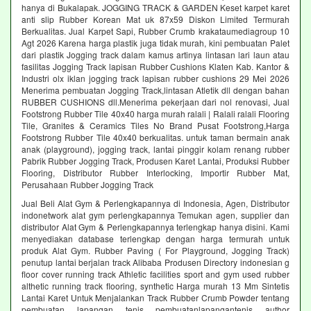
hanya di Bukalapak. JOGGING TRACK & GARDEN Keset karpet karet
anti slip Rubber Korean Mat uk 87x59 Diskon Limited Termurah
Berkualitas. Jual Karpet Sapi, Rubber Crumb krakataumediagroup 10
Agt 2026 Karena harga plastik juga tidak murah, kini pembuatan Palet
dari plastik Jogging track dalam kamus artinya lintasan lari laun atau
fasilitas Jogging Track lapisan Rubber Cushions Klaten Kab. Kantor &
Industri olx iklan jogging track lapisan rubber cushions 29 Mei 2026
Menerima pembuatan Jogging Track,lintasan Atletik dll dengan bahan
RUBBER CUSHIONS dll.Menerima pekerjaan dari nol renovasi, Jual
Footstrong Rubber Tile 40x40 harga murah ralali | Ralali ralali Flooring
Tile, Granites & Ceramics Tiles No Brand Pusat Footstrong,Harga
Footstrong Rubber Tile 40x40 berkualitas. untuk taman bermain anak
anak (playground), jogging track, lantai pinggir kolam renang rubber
Pabrik Rubber Jogging Track, Produsen Karet Lantai, Produksi Rubber
Flooring, Distributor Rubber Interlocking, Importir Rubber Mat,
Perusahaan Rubber Jogging Track
Jual Beli Alat Gym & Perlengkapannya di Indonesia, Agen, Distributor
indonetwork alat gym perlengkapannya Temukan agen, supplier dan
distributor Alat Gym & Perlengkapannya terlengkap hanya disini. Kami
menyediakan database terlengkap dengan harga termurah untuk
produk Alat Gym. Rubber Paving ( For Playground, Jogging Track)
penutup lantai berjalan track Alibaba Produsen Directory indonesian g
floor cover running track Athletic facilities sport and gym used rubber
althetic running track flooring, synthetic Harga murah 13 Mm Sintetis
Lantai Karet Untuk Menjalankan Track Rubber Crumb Powder tentang
pembuatan lapangan tenis pembuatanlapangantenis author