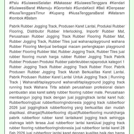
#Palu #SulawesiSelatan #Makassar #SulawesiTenggara #Kendari
#SulawesiBarat #Mamuju #Gorontalo #SundaKecil #Bali #Denpasar
#NusaTenggaraTimur #Kupang #NusaTenggaraBarat #Mataram
#lombok #Batam
Pabrik Rubber Jogging Track, Produsen Karet Lantai, Produksi Rubber
Flooring, Distributor Rubber Interlocking, Importir Rubber Mat,
Perusahaan Rubber Jogging Track Rubber Flooring Rubber Mat,
Rubber Jogging Track, Rubber Tiles jual wahanaplayground wahana
Rubber Flooring Menjual berbagai macam perlengkapan playground
Rubber Flooring Rubber Mat, Rubber Jogging Track, Rubber Tiles jual
rubber flooring murah harga rubber Rubber Jogging Track Pabrik
Rubber Produsen Produksi Rubber pabrikrubber.rajaproduk kategori 1
Rubber Jogging Track Rubber Jogging Track Rubber Floor. Pabrik
Produsen Rubber Jogging Track Murah Berkualitas Karet Lantai.
Pabrik Produsen Rubber Karet Lantai Untuk Jogging Track | Running
Track | Wahanatirtaplayground wahanatirtaplayground jogging track
running track Wahana Tirta adalah perusahaan profesional dalam
pembuatan alas karet safety rubber flooring rubber mate. Perusahaan
membangun joging track dengan jual joggingtrack lantai karet hub:
Rubberflooring|jual rubberflooringindonesia jogging track rubberfloor
2026 jual joggingtrack rubberflooring yang berkualitas dan mudah
diaplikasi. dihargai|Rubberflooring dijual|Rubberflooring murah|harga
pabrik rubberfloor rubber karet lantaikaret jogging track sehingga
olahraga lebih terasa Jual rubberfloor lantai karetJual jogging track
rubber flooring rubberflooringindonesia jual rubberfloor lantai karet 28
Feb 2026 jual rubberfloor lantai karet dengan kualitas baik dan harga