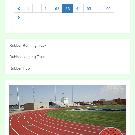
(current)
1
...
61
62
63
64
65
...
69
Rubber Running Track
Rubber Jogging Track
Rubber Floor