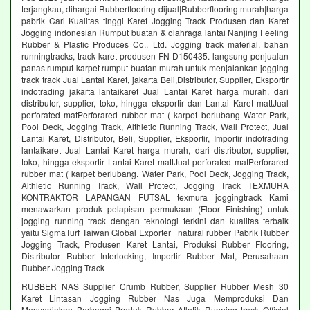
terjangkau, dihargai|Rubberflooring dijual|Rubberflooring murah|harga
pabrik Cari Kualitas tinggi Karet Jogging Track Produsen dan Karet
Jogging indonesian Rumput buatan & olahraga lantai Nanjing Feeling
Rubber & Plastic Produces Co., Ltd. Jogging track material, bahan
runningtracks, track karet produsen FN D150435. langsung penjualan
panas rumput karpet rumput buatan murah untuk menjalankan jogging
track track Jual Lantai Karet, jakarta Beli,Distributor, Supplier, Eksportir
indotrading jakarta lantaikaret Jual Lantai Karet harga murah, dari
distributor, supplier, toko, hingga eksportir dan Lantai Karet mattJual
perforated matPerforared rubber mat ( karpet berlubang Water Park,
Pool Deck, Jogging Track, Althletic Running Track, Wall Protect, Jual
Lantai Karet, Distributor, Beli, Supplier, Eksportir, Importir indotrading
lantaikaret Jual Lantai Karet harga murah, dari distributor, supplier,
toko, hingga eksportir Lantai Karet mattJual perforated matPerforared
rubber mat ( karpet berlubang. Water Park, Pool Deck, Jogging Track,
Althletic Running Track, Wall Protect, Jogging Track TEXMURA
KONTRAKTOR LAPANGAN FUTSAL texmura joggingtrack Kami
menawarkan produk pelapisan permukaan (Floor Finishing) untuk
jogging running track dengan teknologi terkini dan kualitas terbaik
yaitu SigmaTurf Taiwan Global Exporter | natural rubber Pabrik Rubber
Jogging Track, Produsen Karet Lantai, Produksi Rubber Flooring,
Distributor Rubber Interlocking, Importir Rubber Mat, Perusahaan
Rubber Jogging Track
RUBBER NAS Supplier Crumb Rubber, Supplier Rubber Mesh 30
Karet Lintasan Jogging Rubber Nas Juga Memproduksi Dan
Menyediakan Berbagai Produk Rubber Atletik Running track Official