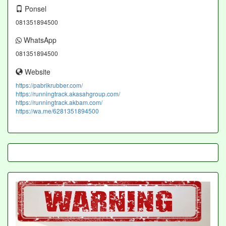
Ponsel
081351894500
WhatsApp
081351894500
Website
https://pabrikrubber.com/
https://runningtrack.akasahgroup.com/
https://runningtrack.akbam.com/
https://wa.me/6281351894500