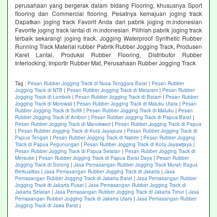
perusahaan yang bergerak dalam bidang Flooring, khususnya Sport
flooring dan Commercial flooring. Pesatnya kemajuan joging track
Dapatkan joging track Favorit Anda dari pabrik joging m.indonesian
Favorite joging track lantai di m.indonesian. Pilihlah pabrik joging track
terbaik sekarang! joging track. Jogging Waterproof Synthetic Rubber
Running Track Material rubber Pabrik Rubber Jogging Track, Produsen
Karet Lantai, Produksi Rubber Flooring, Distributor Rubber
Interlocking, Importir Rubber Mat, Perusahaan Rubber Jogging Track
Tag :
Pesan Rubber Jogging Track di Nusa Tenggara Barat
|
Pesan Rubber
Jogging Track di NTB
|
Pesan Rubber Jogging Track di Mataram
|
Pesan Rubber
Jogging Track di Lombok
|
Pesan Rubber Jogging Track di Batam
|
Pesan Rubber
Jogging Track di Morowali
|
Pesan Rubber Jogging Track di Maluku Utara
|
Pesan
Rubber Jogging Track di Sofifi
|
Pesan Rubber Jogging Track di Maluku
|
Pesan
Rubber Jogging Track di Ambon
|
Pesan Rubber Jogging Track di Papua Barat
|
Pesan Rubber Jogging Track di Manokwari
|
Pesan Rubber Jogging Track di Papua
|
Pesan Rubber Jogging Track di Kota Jayapura
|
Pesan Rubber Jogging Track di
Papua Tengah
|
Pesan Rubber Jogging Track di Nabire
|
Pesan Rubber Jogging
Track di Papua Pegunungan
|
Pesan Rubber Jogging Track di Kota Jayawijaya
|
Pesan Rubber Jogging Track di Papua Selatan
|
Pesan Rubber Jogging Track di
Merauke
|
Pesan Rubber Jogging Track di Papua Barat Daya
|
Pesan Rubber
Jogging Track di Sorong
|
Jasa Pemasangan Rubber Jogging Track Murah Bagus
Berkualitas
|
Jasa Pemasangan Rubber Jogging Track di Jakarta
|
Jasa
Pemasangan Rubber Jogging Track di Jakarta Barat
|
Jasa Pemasangan Rubber
Jogging Track di Jakarta Pusat
|
Jasa Pemasangan Rubber Jogging Track di
Jakarta Selatan
|
Jasa Pemasangan Rubber Jogging Track di Jakarta Timur
|
Jasa
Pemasangan Rubber Jogging Track di Jakarta Utara
|
Jasa Pemasangan Rubber
Jogging Track di Jawa Barat
|