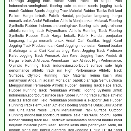
Olahraga Jogging track Bahan Karet Tracks Diri simpul Pola
indonesian.runningtrack flooring sale outdoor sports jogging track
murah Outdoor Sports Jogging Track Material Rubber Tracks Self knot
Pattern Harga terbaik: Pabrik Handal, penjualan langsung, harga
menarik untuk Anda! Poliuretan Athletic Menjalankan Melacak Flooring
Synthetic Rubber indonesian.runningtrack flooring sale polyurethane
athletic running track Polyurethane Athletic Running Track Flooring
Synthetic Rubber Track Harga terbaik: Pabrik Handal, penjualan
langsung, harga menarik untuk Anda! Cari Kualitas tinggi Karet
Jogging Track Produsen dan Karet Jogging indonesian Rumput buatan
& olahraga lantai Cari Kualitas tinggi Karet Jogging Track Produsen
Karet Jogging Track Pemasok dan Karet Jogging Track Produk di
Harga Terbaik di Alibaba. Permukaan Track Athletic High Performance,
Olympic Running Track indonesian.sportcourt surface sale high
performance athletic track run High Performance Athletic Track
Surfaces, Olympic Running Track Material Terima kasih atas
pertanyaan Anda, ini adalah Mona dari pabrik olahraga Semua Cuaca
Menggunakan Permeable Athletic Rubber Running Track Race Track.
Rubber Running Track Permukaan Athletic Flooring Systems Untuk
indonesian.sportcourt surface sale rubber running track surface athletic
kualitas Track dan Field Permukaan produsen & eksportir Beli Rubber
Running Track Permukaan Athletic Flooring Systems Untuk Jalur Atletik
dari Cina Karet Presisi EPDM Menjalankan Track Surface, Outdoor
Running indonesian.sportcourt surface sale 10376636 colorful epdm
rubber running track IAAF sertifikat keselamatan semprot mantel karet
berjalan melacak permukaan. Terima kasih atas pertanyaan Anda, ini
adalah Mona dari pabrik olahraga Trek Jogging EPDM EPDM Karet