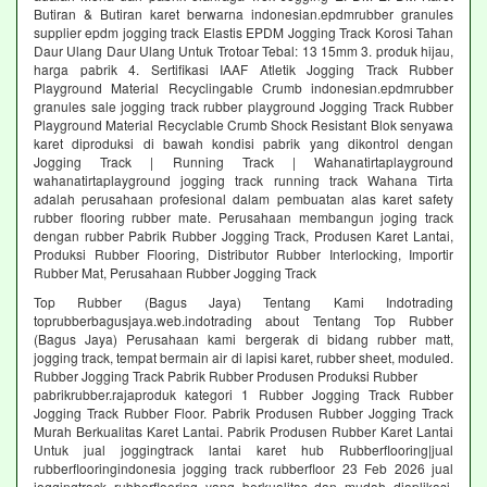
Butiran & Butiran karet berwarna indonesian.epdmrubber granules
supplier epdm jogging track Elastis EPDM Jogging Track Korosi Tahan
Daur Ulang Daur Ulang Untuk Trotoar Tebal: 13 15mm 3. produk hijau,
harga pabrik 4. Sertifikasi IAAF Atletik Jogging Track Rubber
Playground Material Recyclingable Crumb indonesian.epdmrubber
granules sale jogging track rubber playground Jogging Track Rubber
Playground Material Recyclable Crumb Shock Resistant Blok senyawa
karet diproduksi di bawah kondisi pabrik yang dikontrol dengan
Jogging Track | Running Track | Wahanatirtaplayground
wahanatirtaplayground jogging track running track Wahana Tirta
adalah perusahaan profesional dalam pembuatan alas karet safety
rubber flooring rubber mate. Perusahaan membangun joging track
dengan rubber Pabrik Rubber Jogging Track, Produsen Karet Lantai,
Produksi Rubber Flooring, Distributor Rubber Interlocking, Importir
Rubber Mat, Perusahaan Rubber Jogging Track
Top Rubber (Bagus Jaya) Tentang Kami Indotrading
toprubberbagusjaya.web.indotrading about Tentang Top Rubber
(Bagus Jaya) Perusahaan kami bergerak di bidang rubber matt,
jogging track, tempat bermain air di lapisi karet, rubber sheet, moduled.
Rubber Jogging Track Pabrik Rubber Produsen Produksi Rubber
pabrikrubber.rajaproduk kategori 1 Rubber Jogging Track Rubber
Jogging Track Rubber Floor. Pabrik Produsen Rubber Jogging Track
Murah Berkualitas Karet Lantai. Pabrik Produsen Rubber Karet Lantai
Untuk jual joggingtrack lantai karet hub Rubberflooring|jual
rubberflooringindonesia jogging track rubberfloor 23 Feb 2026 jual
joggingtrack rubberflooring yang berkualitas dan mudah diaplikasi.