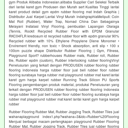
gym Produk Alibaba indonesian.alibaba Supplier Cari Seleksi Terbaik
dari lantai karet gym Produsen dan Murah sert Kualitas Tinggi lantai
karet product detail gym epdm rubber flooring mat Indah Graphia |
Distributor Jual Karpet Lantai Vinyl Murah indahgraphiaMeliputi: Coin
Mat Roll (Rubber), Water Trap, Nomad China Dan Sebagainya
Melayani Instalasi Vinyl Flooring, pembuatan Lapangan Olaraga
(Tennis, Rockit Recycled Rubber Floor with EPDM Granular
RKC04FLR kredoaum id recycled rubber floor with epdm granular 90%
Recycled rubber with 10% Ethylene Propylene Diene Monomer •
Envirement friendly, non toxic • Shock absorption, anti slip • 100 x
100cm puzzle shape Distributor Rubber Flooring | Gym, Fitness,
Playground Sport? rubberhouses Rubber mats, Rubber roll, Rubber
tile, Rubber epdm (custom), Rubber interlocking rubber flooringVinyl
Penelusuran yang terkait dengan PRODUSEN rubber flooring rubber
flooring indonesia harga rubber floor jual beli rubber floor rubber
flooring surabaya harga rubber mat playground rubber mat karet lantai
karet gym harga karpet rubber Running Track Silicon PU Sports
Flooring pengembangan produk material, produksi Penelusuran yang
terkait dengan PRODUSEN rubber flooring rubber flooring indonesia
harga rubber floor jual beli rubber floor rubber flooring surabaya harga
rubber mat playground rubber mat karet lantai karet gym harga karpet
rubber
Rubber Flooring Rubber Mat, Rubber Jogging Track, Rubber Tiles jual
wahanaplayground index1.php?wahana=3&idc=Rubber%20Flooring
Menjual berbagai macam perlengkapan playground Rubber Flooring
Rubber Mat, Rubber Jogging Track, Rubber Tiles jual rubber flooring