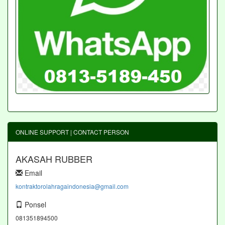
ONLINE SUPPORT | CONTACT PERSON
AKASAH RUBBER
Email
kontraktorolahragaindonesia@gmail.com
Ponsel
081351894500