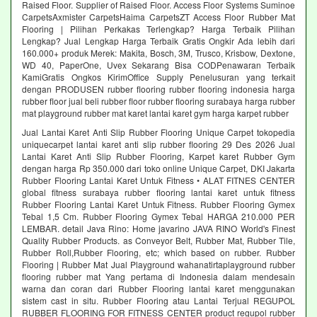
Raised Floor. Supplier of Raised Floor. Access Floor Systems Suminoe
CarpetsAxmister CarpetsHaima CarpetsZT Access Floor Rubber Mat
Flooring | Pilihan Perkakas Terlengkap? Harga Terbaik Pilihan
Lengkap? Jual Lengkap Harga Terbaik Gratis Ongkir Ada lebih dari
160.000+ produk Merek: Makita, Bosch, 3M, Trusco, Krisbow, Dextone,
WD 40, PaperOne, Uvex Sekarang Bisa CODPenawaran Terbaik
KamiGratis Ongkos KirimOffice Supply Penelusuran yang terkait
dengan PRODUSEN rubber flooring rubber flooring indonesia harga
rubber floor jual beli rubber floor rubber flooring surabaya harga rubber
mat playground rubber mat karet lantai karet gym harga karpet rubber
Jual Lantai Karet Anti Slip Rubber Flooring Unique Carpet tokopedia
uniquecarpet lantai karet anti slip rubber flooring 29 Des 2026 Jual
Lantai Karet Anti Slip Rubber Flooring, Karpet karet Rubber Gym
dengan harga Rp 350.000 dari toko online Unique Carpet, DKI Jakarta
Rubber Flooring Lantai Karet Untuk Fitness • ALAT FITNES CENTER
global fitness surabaya rubber flooring lantai karet untuk fitness
Rubber Flooring Lantai Karet Untuk Fitness. Rubber Flooring Gymex
Tebal 1,5 Cm. Rubber Flooring Gymex Tebal HARGA 210.000 PER
LEMBAR. detail Java Rino: Home javarino JAVA RINO World's Finest
Quality Rubber Products. as Conveyor Belt, Rubber Mat, Rubber Tile,
Rubber Roll,Rubber Flooring, etc; which based on rubber. Rubber
Flooring | Rubber Mat Jual Playground wahanatirtaplayground rubber
flooring rubber mat Yang pertama di Indonesia dalam mendesain
warna dan coran dari Rubber Flooring lantai karet menggunakan
sistem cast in situ. Rubber Flooring atau Lantai Terjual REGUPOL
RUBBER FLOORING FOR FITNESS CENTER product regupol rubber