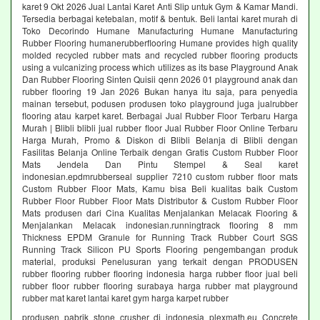
karet 9 Okt 2026 Jual Lantai Karet Anti Slip untuk Gym & Kamar Mandi.
Tersedia berbagai ketebalan, motif & bentuk. Beli lantai karet murah di
Toko Decorindo Humane Manufacturing Humane Manufacturing
Rubber Flooring humanerubberflooring Humane provides high quality
molded recycled rubber mats and recycled rubber flooring products
using a vulcanizing process which utilizes as its base Playground Anak
Dan Rubber Flooring Sinten Quisii qenn 2026 01 playground anak dan
rubber flooring 19 Jan 2026 Bukan hanya itu saja, para penyedia
mainan tersebut, podusen produsen toko playground juga jualrubber
flooring atau karpet karet. Berbagai Jual Rubber Floor Terbaru Harga
Murah | Blibli blibli jual rubber floor Jual Rubber Floor Online Terbaru
Harga Murah, Promo & Diskon di Blibli Belanja di Blibli dengan
Fasilitas Belanja Online Terbaik dengan Gratis Custom Rubber Floor
Mats Jendela Dan Pintu Stempel & Seal karet
indonesian.epdmrubberseal supplier 7210 custom rubber floor mats
Custom Rubber Floor Mats, Kamu bisa Beli kualitas baik Custom
Rubber Floor Rubber Floor Mats Distributor & Custom Rubber Floor
Mats produsen dari Cina Kualitas Menjalankan Melacak Flooring &
Menjalankan Melacak indonesian.runningtrack flooring 8 mm
Thickness EPDM Granule for Running Track Rubber Court SGS
Running Track Silicon PU Sports Flooring pengembangan produk
material, produksi Penelusuran yang terkait dengan PRODUSEN
rubber flooring rubber flooring indonesia harga rubber floor jual beli
rubber floor rubber flooring surabaya harga rubber mat playground
rubber mat karet lantai karet gym harga karpet rubber
produsen pabrik stone crusher di indonesia plexmath.eu Concrete