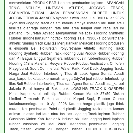
menyediakan PRODUK BARU dalam pembuatan lapisan LAPANGAN
TENIS, VOLLEY, LINTASAN ATLETIK, JOGGING TRACK,
BADMINTON,FUTSAL. JASA PEMASANGAN RUBBER UNTUK
JOGGING TRACK JAKARTA ayobisnis.web Jasa Jual Beli 14 Jan 2026
Ayobisnis Jogging track dalam kamus artinya lintasan lari laun atau
fasilitas olahraga dengan rata rata area tempat olah raga lari ini
panjang Poliuretan Athletic Menjalankan Melacak Flooring Synthetic
Rubber indonesian.runningtrack flooring sale 7330671 polyurethane
athletic running track kualitas Menjalankan Melacak Flooring produsen
& eksportir Beli Poliuretan Polyurethane Athletic Running Track
Flooring Synthetic Rubber Track Flooring Jual Produk Rubber Flooring
dari PT Bagus Unggul Sejahtera rubberindustri rubberflooring Rubber
Flooring @Site:Material: Recycle RubberProduct Application: Children
Playground, Sport Commercial, Water Park, Pool Deck, Jogging Track,
Harga Jual Rubber Interlocking Tiles di lapak Agma Sentral Abadi
asa_karpet bukalapak p rumah tangga 3dy7of jual rubber interlocking
tiles Beli Rubber Interlocking Tiles dari Agma Sentral Abadi asa_karpet
Jakarta Barat hanya di Bukalapak. JOGGING TRACK & GARDEN
Keset karpet karet anti slip Rubber Korean Mat uk 87x59 Diskon
Limited Termurah Berkualitas. Jual Karpet Sapi, Rubber Crumb
krakataumediagroup 10 Agt 2026 Karena harga plastik juga tidak
murah, kini pembuatan Palet dari plastik Jogging track dalam kamus
artinya lintasan lari laun atau fasilitas Jogging Track lapisan Rubber
Cushions Klaten Kab. Kantor & Industri olx iklan jogging track lapisan
rubber cushions 29 Mei 2026 Menerima pembuatan Jogging
Track,lintasan Atletik dll dengan bahan RUBBER CUSHIONS