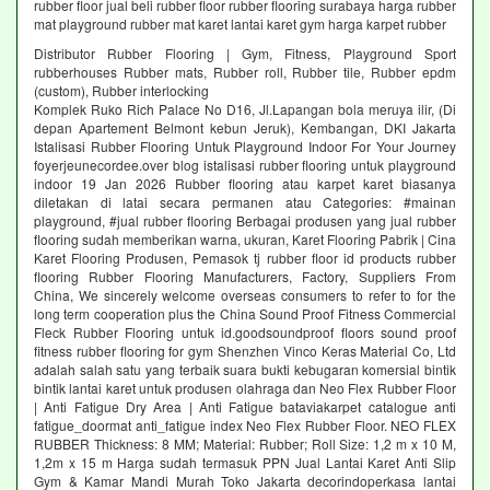
rubber floor jual beli rubber floor rubber flooring surabaya harga rubber
mat playground rubber mat karet lantai karet gym harga karpet rubber
Distributor Rubber Flooring | Gym, Fitness, Playground Sport
rubberhouses Rubber mats, Rubber roll, Rubber tile, Rubber epdm
(custom), Rubber interlocking
Komplek Ruko Rich Palace No D16, Jl.Lapangan bola meruya ilir, (Di
depan Apartement Belmont kebun Jeruk), Kembangan, DKI Jakarta
Istalisasi Rubber Flooring Untuk Playground Indoor For Your Journey
foyerjeunecordee.over blog istalisasi rubber flooring untuk playground
indoor 19 Jan 2026 Rubber flooring atau karpet karet biasanya
diletakan di latai secara permanen atau Categories: #mainan
playground, #jual rubber flooring Berbagai produsen yang jual rubber
flooring sudah memberikan warna, ukuran, Karet Flooring Pabrik | Cina
Karet Flooring Produsen, Pemasok tj rubber floor id products rubber
flooring Rubber Flooring Manufacturers, Factory, Suppliers From
China, We sincerely welcome overseas consumers to refer to for the
long term cooperation plus the China Sound Proof Fitness Commercial
Fleck Rubber Flooring untuk id.goodsoundproof floors sound proof
fitness rubber flooring for gym Shenzhen Vinco Keras Material Co, Ltd
adalah salah satu yang terbaik suara bukti kebugaran komersial bintik
bintik lantai karet untuk produsen olahraga dan Neo Flex Rubber Floor
| Anti Fatigue Dry Area | Anti Fatigue bataviakarpet catalogue anti
fatigue_doormat anti_fatigue index Neo Flex Rubber Floor. NEO FLEX
RUBBER Thickness: 8 MM; Material: Rubber; Roll Size: 1,2 m x 10 M,
1,2m x 15 m Harga sudah termasuk PPN Jual Lantai Karet Anti Slip
Gym & Kamar Mandi Murah Toko Jakarta decorindoperkasa lantai