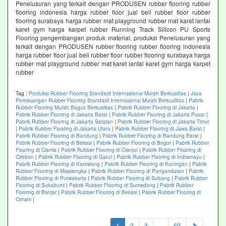
Penelusuran yang terkait dengan PRODUSEN rubber flooring rubber
flooring indonesia harga rubber floor jual beli rubber floor rubber
flooring surabaya harga rubber mat playground rubber mat karet lantai
karet gym harga karpet rubber Running Track Silicon PU Sports
Flooring pengembangan produk material, produksi Penelusuran yang
terkait dengan PRODUSEN rubber flooring rubber flooring indonesia
harga rubber floor jual beli rubber floor rubber flooring surabaya harga
rubber mat playground rubber mat karet lantai karet gym harga karpet
rubber
Tag :
Produksi Rubber Flooring Standard Internasional Murah Berkualitas
|
Jasa
Pemasangan Rubber Flooring Standard Internasional Murah Berkualitas
|
Pabrik
Rubber Flooring Murah Bagus Berkualitas
|
Pabrik Rubber Flooring di Jakarta
|
Pabrik Rubber Flooring di Jakarta Barat
|
Pabrik Rubber Flooring di Jakarta Pusat
|
Pabrik Rubber Flooring di Jakarta Selatan
|
Pabrik Rubber Flooring di Jakarta Timur
|
Pabrik Rubber Flooring di Jakarta Utara
|
Pabrik Rubber Flooring di Jawa Barat
|
Pabrik Rubber Flooring di Bandung
|
Pabrik Rubber Flooring di Bandung Barat
|
Pabrik Rubber Flooring di Bekasi
|
Pabrik Rubber Flooring di Bogor
|
Pabrik Rubber
Flooring di Ciamis
|
Pabrik Rubber Flooring di Cianjur
|
Pabrik Rubber Flooring di
Cirebon
|
Pabrik Rubber Flooring di Garut
|
Pabrik Rubber Flooring di Indramayu
|
Pabrik Rubber Flooring di Karawang
|
Pabrik Rubber Flooring di Kuningan
|
Pabrik
Rubber Flooring di Majalengka
|
Pabrik Rubber Flooring di Pangandaran
|
Pabrik
Rubber Flooring di Purwakarta
|
Pabrik Rubber Flooring di Subang
|
Pabrik Rubber
Flooring di Sukabumi
|
Pabrik Rubber Flooring di Sumedang
|
Pabrik Rubber
Flooring di Banjar
|
Pabrik Rubber Flooring di Bekasi
|
Pabrik Rubber Flooring di
Cimahi
|
(current)
1
2
3
...
69