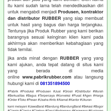
itu kami sudah lama telah mendedikasikan diri
untuk mengabdi menjadi
Produsen, kontraktor
yang siap membuat
dan distributor RUBBER
untuk hasil yang bagus dan harga terjangkau.
Tentunya jika Produk Rubber yang kami berikan
barangnya sesuai keinginan klien kami pada
akhirmya akan memberikan kebahagiaan yang
tidak ternilai.
jika anda minat dengan
yang yang
RUBBER
kami ajukan, anda tepat datang di situs kami
yang berada di media
online
atau langsung
www.pabrikrubber.com
hubungi kami di
081351894500
#Pabrik #Produksi #Produsen #Jual #Grosir #Distributor #Murah
#Berkualitas #Bagus #Terpercaya #Konveksi #Pusat #Agen #Harga
#Order #Toko #Pesan #Usaha #Info #Alamat #Kantor #Ukuran
kami melayani #JawaBarat #Bandung #BandungBarat #Bekasi #Bogor
#Ciamis #Cianjur #Cirebon #Garut #Indramayu #Karawang #Kuningan