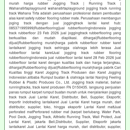
murah harga rubber Jogging Track | Running Track |
Wahanatirtaplayground wahanatirtaplayground jogging track running
track Wahana Tirta adalah perusahaan profesional dalam pembuatan
alas karet safety rubber flooring rubber mate. Perusahaan membangun
joging track dengan jual joggingtrack lantai karet hub:
085371995999|Rubberflooring|jual rubberflooringindonesia jogging
track rubberfloor 23 Feb 2026 jual joggingtrack rubberflooring yang
berkualitas dan mudah diaplikasi. dihargai|Rubberflooring
dijual|Rubberflooring murah|harga pabrik rubberfloor rubber karet
lantaikaret jogging track sehingga olahraga lebih terasa Jual
rubberfloor lantai karetJual jogging track rubber flooring
rubberflooringindonesia jual rubberfloor lantai karet 28 Feb 2026 jual
rubberfloor lantai karet dengan kualitas baik dan harga terjangkau,
dihargai|Rubberflooring dijual|Rubberflooring murah|harga pabrik Cari
Kualitas tinggi Karet Jogging Track Produsen dan Karet Jogging
indonesian.alibaba Rumput buatan & olahraga lantai Nanjing Feeling
Rubber & Plastic Produces Co., Ltd. Jogging track material, bahan
runningtracks, track karet produsen FN D150435. langsung penjualan
panas rumput karpet rumput buatan murah untuk menjalankan jogging
track track Jual Lantai Karet, Distributor, Beli, Supplier, Eksportir,
Importir indotrading lantaikaret Jual Lantai Karet harga murah, dari
distributor, supplier, toko, hingga eksportir Lantai Karet mattJual
perforated matPerforared rubber mat (karpet berlubang. Water Park,
Pool Deck, Jogging Track, Althletic Running Track, Wall Protect, Jual
Lantai Karet, jakarta Beli,Distributor, Supplier, Eksportir jakarta
lantaikaret Jual Lantai Karet harga murah, dari distributor, supplier,