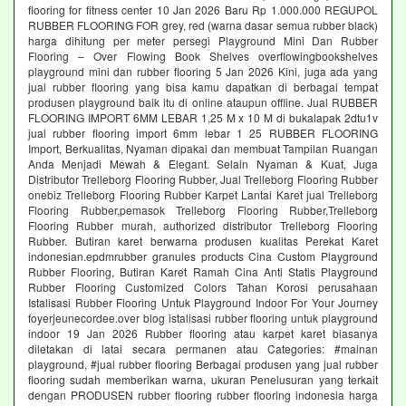
flooring for fitness center 10 Jan 2026 Baru Rp 1.000.000 REGUPOL
RUBBER FLOORING FOR grey, red (warna dasar semua rubber black)
harga dihitung per meter persegi Playground Mini Dan Rubber
Flooring – Over Flowing Book Shelves overflowingbookshelves
playground mini dan rubber flooring 5 Jan 2026 Kini, juga ada yang
jual rubber flooring yang bisa kamu dapatkan di berbagai tempat
produsen playground baik itu di online ataupun offline. Jual RUBBER
FLOORING IMPORT 6MM LEBAR 1,25 M x 10 M di bukalapak 2dtu1v
jual rubber flooring import 6mm lebar 1 25 RUBBER FLOORING
Import, Berkualitas, Nyaman dipakai dan membuat Tampilan Ruangan
Anda Menjadi Mewah & Elegant. Selain Nyaman & Kuat, Juga
Distributor Trelleborg Flooring Rubber, Jual Trelleborg Flooring Rubber
onebiz Trelleborg Flooring Rubber Karpet Lantai Karet jual Trelleborg
Flooring Rubber,pemasok Trelleborg Flooring Rubber,Trelleborg
Flooring Rubber murah, authorized distributor Trelleborg Flooring
Rubber. Butiran karet berwarna produsen kualitas Perekat Karet
indonesian.epdmrubber granules products Cina Custom Playground
Rubber Flooring, Butiran Karet Ramah Cina Anti Statis Playground
Rubber Flooring Customized Colors Tahan Korosi perusahaan
Istalisasi Rubber Flooring Untuk Playground Indoor For Your Journey
foyerjeunecordee.over blog istalisasi rubber flooring untuk playground
indoor 19 Jan 2026 Rubber flooring atau karpet karet biasanya
diletakan di latai secara permanen atau Categories: #mainan
playground, #jual rubber flooring Berbagai produsen yang jual rubber
flooring sudah memberikan warna, ukuran Penelusuran yang terkait
dengan PRODUSEN rubber flooring rubber flooring indonesia harga