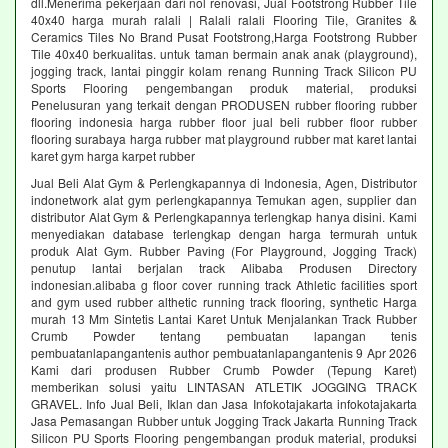
dll.Menerima pekerjaan dari nol renovasi, Jual Footstrong Rubber Tile
40x40 harga murah ralali | Ralali ralali Flooring Tile, Granites &
Ceramics Tiles No Brand Pusat Footstrong,Harga Footstrong Rubber
Tile 40x40 berkualitas. untuk taman bermain anak anak (playground),
jogging track, lantai pinggir kolam renang Running Track Silicon PU
Sports Flooring pengembangan produk material, produksi
Penelusuran yang terkait dengan PRODUSEN rubber flooring rubber
flooring indonesia harga rubber floor jual beli rubber floor rubber
flooring surabaya harga rubber mat playground rubber mat karet lantai
karet gym harga karpet rubber
Jual Beli Alat Gym & Perlengkapannya di Indonesia, Agen, Distributor
indonetwork alat gym perlengkapannya Temukan agen, supplier dan
distributor Alat Gym & Perlengkapannya terlengkap hanya disini. Kami
menyediakan database terlengkap dengan harga termurah untuk
produk Alat Gym. Rubber Paving (For Playground, Jogging Track)
penutup lantai berjalan track Alibaba Produsen Directory
indonesian.alibaba g floor cover running track Athletic facilities sport
and gym used rubber althetic running track flooring, synthetic Harga
murah 13 Mm Sintetis Lantai Karet Untuk Menjalankan Track Rubber
Crumb Powder tentang pembuatan lapangan tenis
pembuatanlapangantenis author pembuatanlapangantenis 9 Apr 2026
Kami dari produsen Rubber Crumb Powder (Tepung Karet)
memberikan solusi yaitu LINTASAN ATLETIK JOGGING TRACK
GRAVEL. Info Jual Beli, Iklan dan Jasa Infokotajakarta infokotajakarta
Jasa Pemasangan Rubber untuk Jogging Track Jakarta Running Track
Silicon PU Sports Flooring pengembangan produk material, produksi