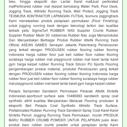
toko, hingga eksportir dan Lantai Karet mattJual perforated
matPerforared rubber mat (karpet berlubang Water Park, Pool Deck,
Jogging Track, Althletic Running Track, Wall Protect, Jogging Track
TEXMURA KONTRAKTOR LAPANGAN FUTSAL texmura joggingtrack
Kami menawarkan produk pelapisan permukaan (Floor Finishing)
untuk jogging running track dengan teknologi terkini dan kualitas
terbaik yaitu SigmaTurf RUBBER NAS Supplier Crumb Rubber,
Supplier Rubber Mesh 30 rubbernas Rubber Nas Juga Memproduksi
Dan Menyediakan Berbagai Produk Rubber Atletik Running track
Official ASEAN GAMES Senayan Jakarta Palembang Penelusuran
yang terkait dengan PRODUSEN rubber flooring rubber flooring
indonesia harga rubber floor jual beli rubber floor rubber flooring
surabaya harga rubber mat playground rubber mat karet lantai karet
gym harga karpet rubber Running Track Silicon PU Sports Flooring
pengembangan produk material, produksi Penelusuran yang terkait
dengan PRODUSEN rubber flooring rubber flooring indonesia harga
rubber floor jual beli rubber floor rubber flooring surabaya harga rubber
mat playground rubber mat karet lantai karet gym harga karpet rubber
Pelapis Semprotan Sandwich Permukaan Pelacak Atletik Sintetik
indonesian.sportcourt surface sale 10486993 sandwich spray coat
synthetic athlit kualitas Menjalankan Melacak Flooring produsen &
eksportir Beli Pelapis Coat Synthetic Athletic Track Surface,
Prefabricated Rubber Running Track Sandwich Spray Coat Karet Karet
Sintetis Penuh Jogging Running Track Permukaan. murah PRODUK
BARU RUBBER CRUMB POWDER UNTUK PELAPISAN jualo iklan
produk baru rubber crumb powder untuk pelapisan lantai Kami