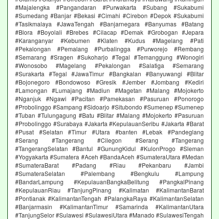
#Majalengka #Pangandaran #Purwakarta #Subang #Sukabumi
#Sumedang #Banjar #Bekasi #Cimahi #Cirebon #Depok #Sukabumi
#Tasikmalaya #JawaTengah #Banjarnegara #Banyumas #Batang
#Blora #Boyolali #Brebes #Cilacap #Demak #Grobogan #Jepara
#Karanganyar #Kebumen #Klaten #Kudus #Magelang #Pati
#Pekalongan #Pemalang #Purbalingga #Purworejo #Rembang
#Semarang #Sragen #Sukoharjo #Tegal #Temanggung #Wonogiri
#Wonosobo #Magelang #Pekalongan #Salatiga #Semarang
#Surakarta #Tegal #JawaTimur #Bangkalan #Banyuwangi #Blitar
#Bojonegoro #Bondowoso #Gresik #Jember #Jombang #Kediri
#Lamongan #Lumajang #Madiun #Magetan #Malang #Mojokerto
#Nganjuk #Ngawi #Pacitan #Pamekasan #Pasuruan #Ponorogo
#Probolinggo #Sampang #Sidoarjo #Situbondo #Sumenep #Sumenep
#Tuban #Tulungagung #Batu #Blitar #Malang #Mojokerto #Pasuruan
#Probolinggo #Surabaya #Jakarta #KepulauanSeribu #Jakarta #Barat
#Pusat #Selatan #Timur #Utara #banten #Lebak #Pandeglang
#Serang #Tangerang #Cilegon #Serang #Tangerang
#TangerangSelatan #Bantul #GunungKidul #KulonProgo #Sleman
#Yogyakarta #Sumatera #Aceh #BandaAceh #SumateraUtara #Medan
#SumateraBarat #Padang #Riau #Pekanbaru #Jambi
#SumateraSelatan #Palembang #Bengkulu #Lampung
#BandarLampung #KepulauanBangkaBelitung #PangkalPinang
#KepulauanRiau #TanjungPinang #Kalimatan #KalimantanBarat
#Pontianak #KalimantanTengah #PalangkaRaya #KalimantanSelatan
#Banjarmasin #KalimantanTimur #Samarinda #KalimantanUtara
#TanjungSelor #Sulawesi #SulawesiUtara #Manado #SulawesiTengah