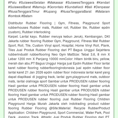
#Palu #SulawesiSelatan #Makassar #SulawesiTenggara #Kendari
#SulawesiBarat #Mamuju #Gorontalo #SundaKecil #Bali #Denpasar
#NusaTenggaraTimur #Kupang #NusaTenggaraBarat #Mataram
#lombok #Batam
Distributor Rubber Flooring | Gym, Fitness, Playground Sport
rubberhouses Rubber mats, Rubber roll, Rubber tile, Rubber epdm
(custom), Rubber interlocking
Karpet. Lantai kayu. Rubber meruya kebun Jeruk), Kembangan, DKI
Jakarta rubber flooring Rubber Gym, Playground, Fitness Mat Rubber
Sport, Roll, Tile, Custom Vinyl sport, Hospital, Home Vinyl Roll, Plank,
Tiles Jual Produk Rubber Flooring dari PT Bagus Unggul Sejahtera
rubberindustri rubberflooring Neo Gym MatSize: Tebal 3,6, 8 mm X
Lebar 1200 mm X Panjang 10000 mmColor: Hitam bintik biru, yellow,
merah dan abu.PT Bagus Unggul Harga jual Epdm Rubber Floor lantai
karet rubber flooring rubberflooringindonesia jual epdm rubber floor
lantai karet 21 Jan 2026 epdm rubber floor indonesia lantai karet yang
dapat diaplikasi di jogging track, lantai gym,playground mats, outdoor
mats, lantai olahraga sport Gambar untuk PRODUSEN rubber flooring
Hasil gambar untuk PRODUSEN rubber flooring Hasil gambar untuk
PRODUSEN rubber flooring Hasil gambar untuk PRODUSEN rubber
flooring Hasil gambar untuk PRODUSEN rubber flooring Hasil gambar
untuk PRODUSEN rubber flooring Jual Rubber Flooring Children
Playground Harga Murah Jakarta oleh indotrading product rubber
flooring Rubber Flooring @Site:Material: Recycle RubberProduct
Application: Children Playground, Sport Commercial, Water Park, Pool
Deck, Jogging Track, Athletic Jual Produk Rubber Flooring dari PT.