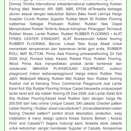
Dhimas Trimitra International mitrainternational rubberflooring Rubber
Paving Wall. Material: NR, SBR, NBR, EPDM dllTersedia berbagai
ukuran sesuai dengan kebutuhan Bahan Baku Karet Lainnya Harga
Supplier Crumb Rubber, Supplier Rubber Mesh 30 Rubber Flooring
rubbernas Sebagai Produsen Rubber, Rubber Nas Dapat
Memproduksi Rubber Tertentu Sesuai Keinginan Pelanggan Termasuk
Rubber Shoes, Lantai Rubber, Rubber RUBBER FLOORING • ALAT
FITNES CENTER STANDART, ALAT fitnessmurah rubber flooring
RUBBER FLOORING. Banner. Lokasi Toko Surya Abadi Untuk
menambah kenyamanan dan keamanan lantai gym anda, RUBBER
ROLL MAT BUTTON. Prima Asia Flooring primaasiaflooring 24 Feb
2026 Vinyl, Rumput futsal, Karpet, Raised Floor, Rubber Flooring,
Wood Prima Asia menyediakan produk lantai komersial dan
residensial. WAHANA PLAYGROUND EQUIPMENT, outdoor
playground indoor wahanaplayground Harga Indoor Rubber Tiles
Jatim Waterpark Malang Rubber Mat Rubber floor Rubber flooring
Rubber mat at Kemang Timur Commercial Playground Jual Lantai
Karet Anti Slip Rubber Flooring Unique Carpet tokopedia uniquecarpet
lantai karet anti slip rubber flooring 29 Des 2026 Jual Lantai Karet Anti
Slip Rubber Flooring,Karpet karet Rubber Gym dengan harga Rp
350.000 dari toko online Unique Carpet, DKI Jakarta Checker pattem
rubber flooring | Rubber sheet manufacturer? chinarubbersheet rubber
flooing Checker pattem? perfect shock absorption, protection, easy
installation & many design options Kreasi Sarana Berkah | Access
Floor and Carpets?? Segera hubungi kami, tersedia stock Jakarta
untuk kebutuhan sangat mendesak Supplier of Carpets. Accessories