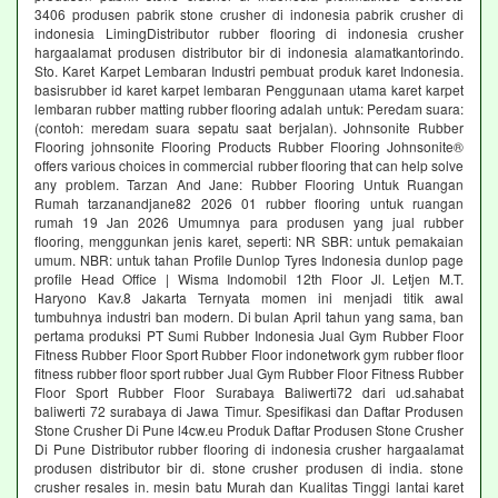
3406 produsen pabrik stone crusher di indonesia pabrik crusher di
indonesia LimingDistributor rubber flooring di indonesia crusher
hargaalamat produsen distributor bir di indonesia alamatkantorindo.
Sto. Karet Karpet Lembaran Industri pembuat produk karet Indonesia.
basisrubber id karet karpet lembaran Penggunaan utama karet karpet
lembaran rubber matting rubber flooring adalah untuk: Peredam suara:
(contoh: meredam suara sepatu saat berjalan). Johnsonite Rubber
Flooring johnsonite Flooring Products Rubber Flooring Johnsonite®
offers various choices in commercial rubber flooring that can help solve
any problem. Tarzan And Jane: Rubber Flooring Untuk Ruangan
Rumah tarzanandjane82 2026 01 rubber flooring untuk ruangan
rumah 19 Jan 2026 Umumnya para produsen yang jual rubber
flooring, menggunkan jenis karet, seperti: NR SBR: untuk pemakaian
umum. NBR: untuk tahan Profile Dunlop Tyres Indonesia dunlop page
profile Head Office | Wisma Indomobil 12th Floor Jl. Letjen M.T.
Haryono Kav.8 Jakarta Ternyata momen ini menjadi titik awal
tumbuhnya industri ban modern. Di bulan April tahun yang sama, ban
pertama produksi PT Sumi Rubber Indonesia Jual Gym Rubber Floor
Fitness Rubber Floor Sport Rubber Floor indonetwork gym rubber floor
fitness rubber floor sport rubber Jual Gym Rubber Floor Fitness Rubber
Floor Sport Rubber Floor Surabaya Baliwerti72 dari ud.sahabat
baliwerti 72 surabaya di Jawa Timur. Spesifikasi dan Daftar Produsen
Stone Crusher Di Pune l4cw.eu Produk Daftar Produsen Stone Crusher
Di Pune Distributor rubber flooring di indonesia crusher hargaalamat
produsen distributor bir di. stone crusher produsen di india. stone
crusher resales in. mesin batu Murah dan Kualitas Tinggi lantai karet