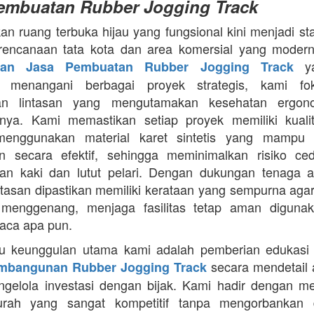
embuatan Rubber Jogging Track
an ruang terbuka hijau yang fungsional kini menjadi st
rencanaan tata kota dan area komersial yang modern
ya
aan Jasa Pembuatan Rubber Jogging Track
a menangani berbagai proyek strategis, kami f
an lintasan yang mengutamakan kesehatan ergon
nya. Kami memastikan setiap proyek memiliki kuali
enggunakan material karet sintetis yang mampu
n secara efektif, sehingga meminimalkan risiko ce
an kaki dan lutut pelari. Dengan dukungan tenaga ah
intasan dipastikan memiliki kerataan yang sempurna agar
 menggenang, menjaga fasilitas tetap aman diguna
uaca apa pun.
tu keunggulan utama kami adalah pemberian edukasi
secara mendetail 
mbangunan Rubber Jogging Track
gelola investasi dengan bijak. Kami hadir dengan 
rah yang sangat kompetitif tanpa mengorbankan du