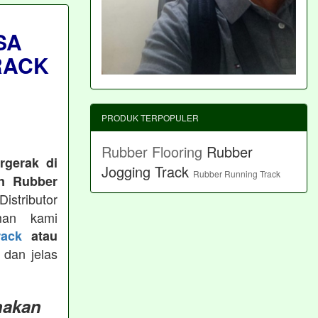
SA
RACK
PRODUK TERPOPULER
Rubber Flooring
Rubber
rgerak di
Jogging Track
Rubber Running Track
n Rubber
istributor
man kami
ack
atau
 dan jelas
nakan