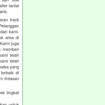
ler lantai
ris.
ran track
Pelanggan
dari kami.
uk area di
 Kami juga
uk memberi
kami telah
kami telah
maika yang
terbaik di
m lintasan
ek tingkat
akan untuk