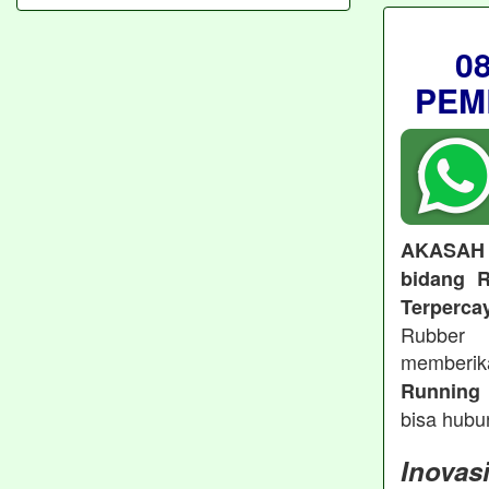
0
PEM
AKASAH
bidang R
Terperca
Rubber 
memberi
Running 
bisa hubu
Inovas