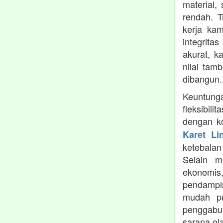
material,
rendah. 
kerja ka
integrita
akurat, k
nilai tamb
dibangun.
Keuntung
fleksibil
dengan ko
Karet Li
ketebala
Selain 
ekonomis
pendampin
mudah pu
penggabun
sarana ol