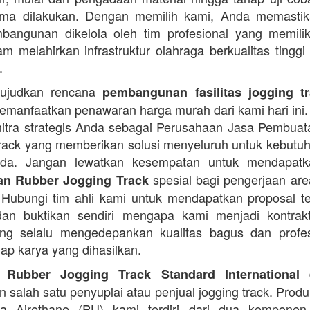
rima dilakukan. Dengan memilih kami, Anda memasti
angunan dikelola oleh tim profesional yang memilik
am melahirkan infrastruktur olahraga berkualitas tinggi
.
ujudkan rencana
pembangunan fasilitas jogging t
manfaatkan penawaran harga murah dari kami hari ini.
itra strategis Anda sebagai Perusahaan Jasa Pembua
rack yang memberikan solusi menyeluruh untuk kebutu
Anda. Jangan lewatkan kesempatan untuk mendapa
spesial bagi pengerjaan area
n Rubber Jogging Track
. Hubungi tim ahli kami untuk mendapatkan proposal t
an buktikan sendiri mengapa kami menjadi kontrakt
ng selalu mengedepankan kualitas bagus dan profes
iap karya yang dihasilkan.
d
 Rubber Jogging Track Standard International
 salah satu penyuplai atau penjual jogging track. Produ
ana Airethane (PU) kami terdiri dari dua kompone