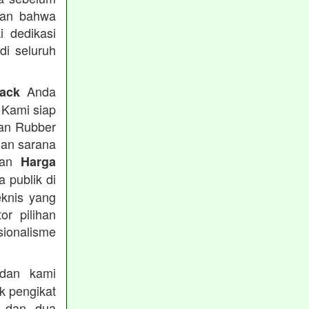
kan bahwa
i dedikasi
 di seluruh
Anda
rack
 Kami siap
tan Rubber
han sarana
tkan
Harga
 publik di
eknis yang
or pilihan
ionalisme
an kami
k pengikat
n dan dua