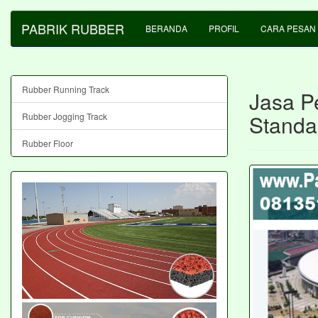
PABRIK RUBBER
BERANDA
PROFIL
CARA PESAN
Rubber Running Track
Jasa P
Standa
Rubber Jogging Track
Rubber Floor