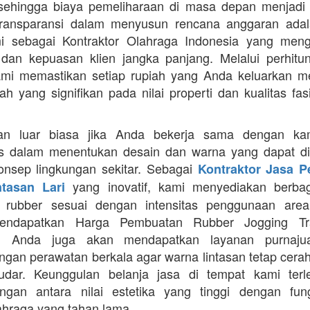
 sehingga biaya pemeliharaan di masa depan menjadi 
Transparansi dalam menyusun rencana anggaran adala
mi sebagai Kontraktor Olahraga Indonesia yang men
s dan kepuasan klien jangka panjang. Melalui perhit
ami memastikan setiap rupiah yang Anda keluarkan 
ah yang signifikan pada nilai properti dan kualitas fas
an luar biasa jika Anda bekerja sama dengan ka
itas dalam menentukan desain dan warna yang dapat d
nsep lingkungan sekitar. Sebagai
Kontraktor Jasa 
yang inovatif, kami menyediakan berbaga
ntasan Lari
n rubber sesuai dengan intensitas penggunaan area 
mendapatkan Harga Pembuatan Rubber Jogging Tr
, Anda juga akan mendapatkan layanan purnaju
gan perawatan berkala agar warna lintasan tetap cerah
dar. Keunggulan belanja jasa di tempat kami terl
gan antara nilai estetika yang tinggi dengan fung
ahraga yang tahan lama.