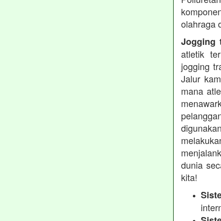
komponen 
olahraga 
Jogging t
atletik 
jogging t
Jalur kam
mana atle
menawarka
pelanggan
digunakan
melakukan
menjalank
dunia sec
kita!
Sist
inter
Sist