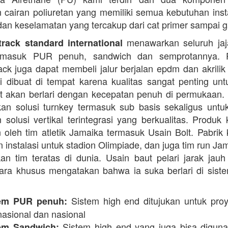
cairan poliuretan yang memiliki semua kebutuhan instal
dan keselamatan yang tercakup dari cat primer sampai ga
menawarkan seluruh jaja
rack standard international
termasuk PUR penuh, sandwich dan semprotannya. 
rack juga dapat membeli jalur berjalan epdm dan akrilik 
i dibuat di tempat karena kualitas sangat penting unt
t akan berlari dengan kecepatan penuh di permukaan.
n solusi turnkey termasuk sub basis sekaligus unt
 solusi vertikal terintegrasi yang berkualitas. Produk 
 oleh tim atletik Jamaika termasuk Usain Bolt. Pabrik 
 instalasi untuk stadion Olimpiade, dan juga tim run Ja
an tim teratas di dunia. Usain baut pelari jarak jauh 
ara khusus mengatakan bahwa ia suka berlari di siste
Sistem high end ditujukan untuk proy
em PUR penuh:
nasional dan nasional
Sistem high end yang juga bisa digun
em Sandwich: