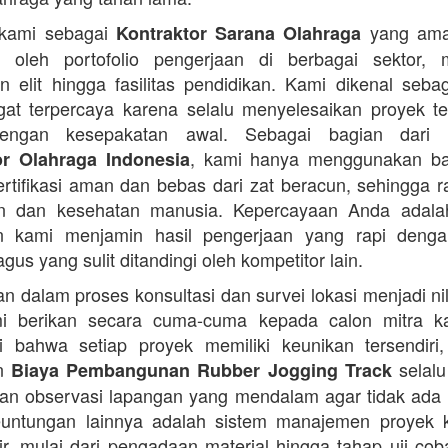
 kami sebagai
yang ama
Kontraktor Sarana Olahraga
n oleh portofolio pengerjaan di berbagai sektor, 
 elit hingga fasilitas pendidikan. Kami dikenal seba
at terpercaya karena selalu menyelesaikan proyek t
engan kesepakatan awal. Sebagai bagian dari 
, kami hanya menggunakan b
or Olahraga Indonesia
ertifikasi aman dan bebas dari zat beracun, sehingga 
an dan kesehatan manusia. Kepercayaan Anda adalah 
n kami menjamin hasil pengerjaan yang rapi denga
agus yang sulit ditandingi oleh kompetitor lain.
 dalam proses konsultasi dan survei lokasi menjadi ni
i berikan secara cuma-cuma kepada calon mitra k
 bahwa setiap proyek memiliki keunikan tersendiri
an
selalu
Biaya Pembangunan Rubber Jogging Track
an observasi lapangan yang mendalam agar tidak ada
Keuntungan lainnya adalah sistem manajemen proyek 
sir, mulai dari pengadaan material hingga tahap uji co