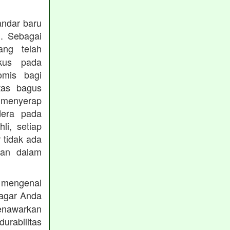
andar baru
. Sebagai
ng telah
okus pada
omis bagi
tas bagus
 menyerap
dera pada
li, setiap
 tidak ada
kan dalam
 mengenai
agar Anda
menawarkan
rabilitas