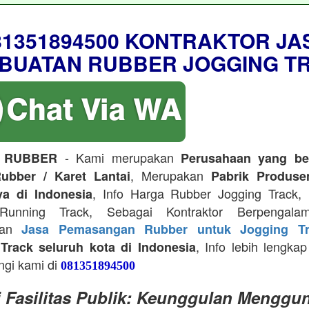
81351894500 KONTRAKTOR JA
BUATAN RUBBER JOGGING T
- Kami merupakan
 RUBBER
Perusahaan yang be
, Merupakan
ubber / Karet Lantai
Pabrik Produse
, Info Harga Rubber Jogging Track, D
ya di Indonesia
Running Track, Sebagai Kontraktor Berpengala
kan
Jasa Pemasangan Rubber untuk Jogging Tr
, Info lebih lengkap
Track seluruh kota di Indonesia
ngi kami di
081351894500
i Fasilitas Publik: Keunggulan Menggu