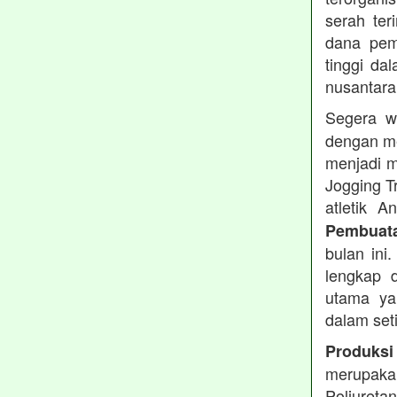
serah te
dana pemb
tinggi dal
nusantara
Segera w
dengan me
menjadi m
Jogging T
atletik 
Pembuata
bulan ini
lengkap d
utama ya
dalam set
Produksi
merupakan
Poliuret