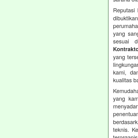
Reputasi
dibuktika
perumahan
yang sang
sesuai d
Kontrakt
yang ters
lingkung
kami, da
kualitas b
Kemudahan
yang kam
menyadari
penentu
berdasark
teknis. 
terorgani