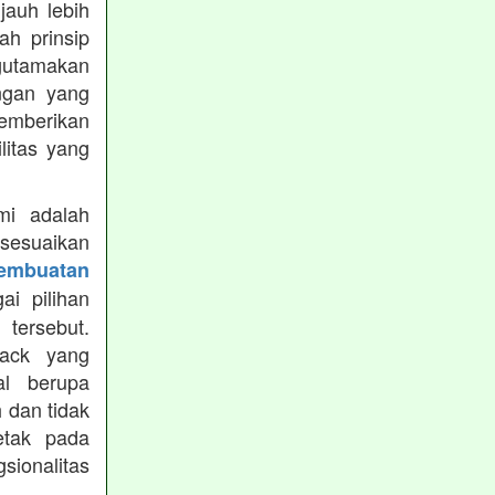
jauh lebih
h prinsip
gutamakan
ungan yang
memberikan
ilitas yang
mi adalah
isesuaikan
Pembuatan
i pilihan
tersebut.
ack yang
al berupa
 dan tidak
etak pada
sionalitas