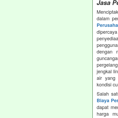
Jasa P
Menciptak
dalam pe
Perusah
dipercay
penyedia
pengguna
dengan m
guncanga
pergelang
jengkal l
air yang
kondisi c
Salah sa
Biaya Pe
dapat men
harga mu