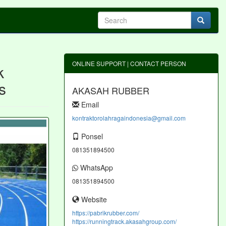
ONLINE SUPPORT | CONTACT PERSON
k
s
AKASAH RUBBER
Email
kontraktorolahragaindonesia@gmail.com
Ponsel
081351894500
WhatsApp
081351894500
Website
https://pabrikrubber.com/
https://runningtrack.akasahgroup.com/