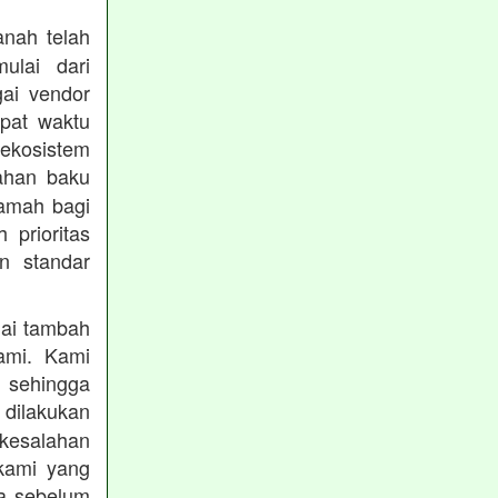
nah telah
mulai dari
gai vendor
epat waktu
ekosistem
ahan baku
ramah bagi
prioritas
n standar
lai tambah
ami. Kami
, sehingga
 dilakukan
 kesalahan
kami yang
ba sebelum