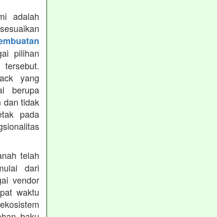
mi adalah
isesuaikan
Pembuatan
i pilihan
tersebut.
ack yang
al berupa
 dan tidak
etak pada
sionalitas
nah telah
mulai dari
gai vendor
epat waktu
ekosistem
ahan baku