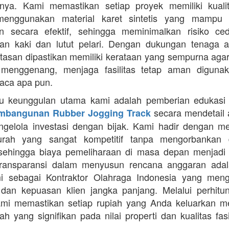
nya. Kami memastikan setiap proyek memiliki kuali
enggunakan material karet sintetis yang mampu
n secara efektif, sehingga meminimalkan risiko ce
an kaki dan lutut pelari. Dengan dukungan tenaga ah
intasan dipastikan memiliki kerataan yang sempurna agar
 menggenang, menjaga fasilitas tetap aman diguna
uaca apa pun.
tu keunggulan utama kami adalah pemberian edukasi
secara mendetail 
mbangunan Rubber Jogging Track
gelola investasi dengan bijak. Kami hadir dengan 
rah yang sangat kompetitif tanpa mengorbankan du
 sehingga biaya pemeliharaan di masa depan menjadi 
Transparansi dalam menyusun rencana anggaran adala
mi sebagai Kontraktor Olahraga Indonesia yang men
s dan kepuasan klien jangka panjang. Melalui perhit
ami memastikan setiap rupiah yang Anda keluarkan 
ah yang signifikan pada nilai properti dan kualitas fas