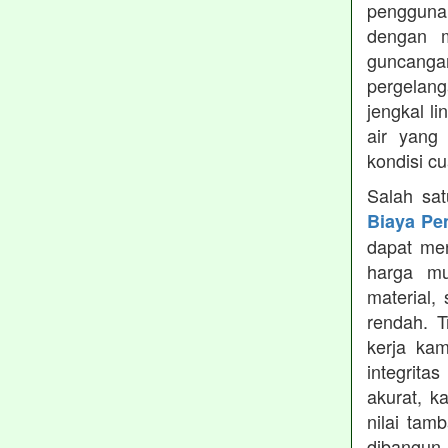
pengguna
dengan m
guncanga
pergelang
jengkal l
air yang
kondisi c
Salah sa
Biaya Pe
dapat men
harga mu
material,
rendah. 
kerja ka
integrita
akurat, k
nilai tamb
dibangun.