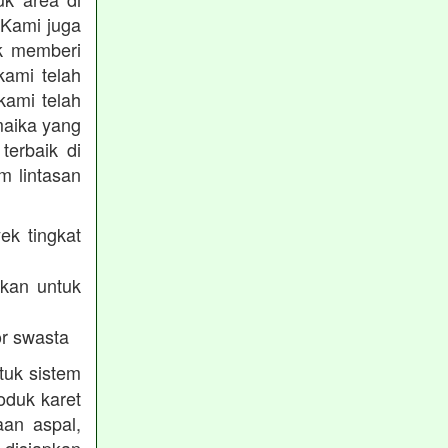
 Kami juga
uk memberi
kami telah
kami telah
maika yang
terbaik di
m lintasan
ek tingkat
akan untuk
r swasta
tuk sistem
oduk karet
aan aspal,