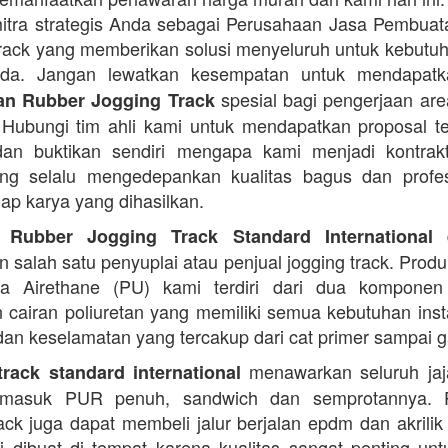
itra strategis Anda sebagai Perusahaan Jasa Pembua
rack yang memberikan solusi menyeluruh untuk kebutu
Anda. Jangan lewatkan kesempatan untuk mendapa
spesial bagi pengerjaan area
n Rubber Jogging Track
. Hubungi tim ahli kami untuk mendapatkan proposal t
an buktikan sendiri mengapa kami menjadi kontrakt
ng selalu mengedepankan kualitas bagus dan profes
iap karya yang dihasilkan.
d
 Rubber Jogging Track Standard International
 salah satu penyuplai atau penjual jogging track. Produ
ana Airethane (PU) kami terdiri dari dua kompone
cairan poliuretan yang memiliki semua kebutuhan instal
dan keselamatan yang tercakup dari cat primer sampai ga
menawarkan seluruh jaja
rack standard international
termasuk PUR penuh, sandwich dan semprotannya. 
rack juga dapat membeli jalur berjalan epdm dan akrilik 
i dibuat di tempat karena kualitas sangat penting unt