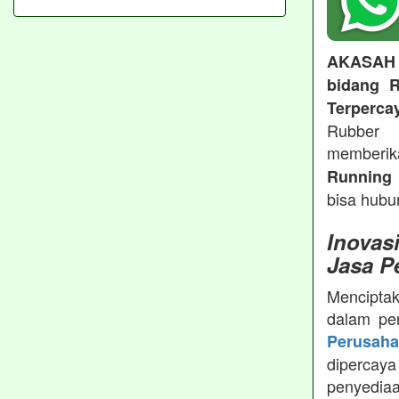
AKASAH
bidang R
Terperca
Rubber 
memberi
Running 
bisa hubu
Inovas
Jasa P
Menciptak
dalam pe
Perusah
dipercay
penyedia