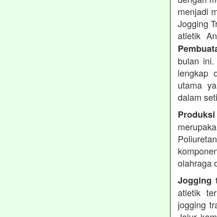
menjadi m
Jogging T
atletik 
Pembuata
bulan ini
lengkap d
utama ya
dalam set
Produksi
merupakan
Poliuret
komponen 
olahraga 
Jogging t
atletik 
jogging t
Jalur kam