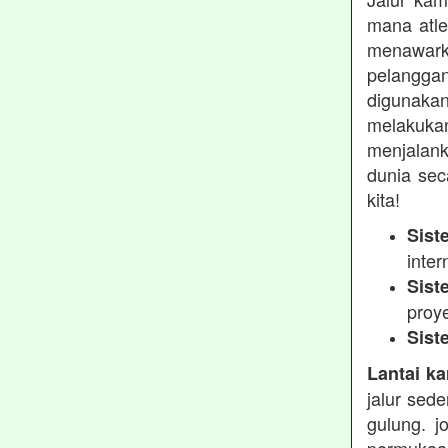
mana atle
menawarka
pelanggan
digunakan
melakukan
menjalank
dunia sec
kita!
Sist
inter
Sist
proy
Sist
Lantai ka
jalur sed
gulung. j