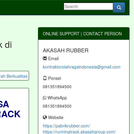
ONLINE SUPPORT | CONTACT PERSON
 di
AKASAH RUBBER
Email
kontraktorolahragaindonesia@gmail.com
Ponsel
081351894500
WhatsApp
SA
081351894500
RACK
Website
https://pabrikrubber.com/
https://runningtrack.akasahgroup.com/