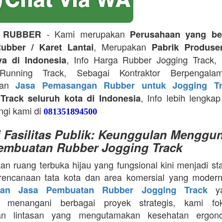
- Kami merupakan
 RUBBER
Perusahaan yang be
, Merupakan
ubber / Karet Lantai
Pabrik Produse
, Info Harga Rubber Jogging Track, D
ya di Indonesia
Running Track, Sebagai Kontraktor Berpengala
kan
Jasa Pemasangan Rubber untuk Jogging Tr
, Info lebih lengkap
Track seluruh kota di Indonesia
ngi kami di
081351894500
i Fasilitas Publik: Keunggulan Menggu
embuatan Rubber Jogging Track
an ruang terbuka hijau yang fungsional kini menjadi st
rencanaan tata kota dan area komersial yang modern
ya
aan Jasa Pembuatan Rubber Jogging Track
a menangani berbagai proyek strategis, kami f
an lintasan yang mengutamakan kesehatan ergon