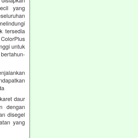
disiapkan
ecil yang
eseluruhan
melindungi
k tersedia
 ColorPlus
nggi untuk
 bertahun-
enjalankan
endapatkan
da
karet daur
an dengan
an disegel
atan yang