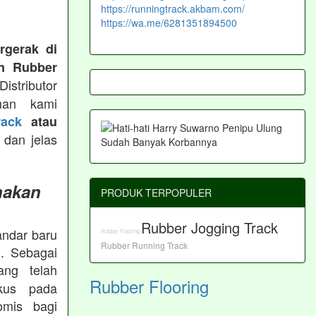
https://runningtrack.akbam.com/
https://wa.me/6281351894500
rgerak di
n Rubber
istributor
man kami
ack
atau
 dan jelas
nakan
PRODUK TERPOPULER
Rubber Jogging Track
andar baru
Rubber Flooring
Rubber Running Track
. Sebagai
ng telah
Rubber Flooring
okus pada
omis bagi