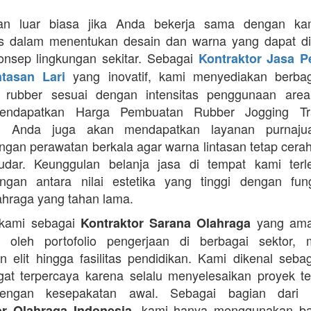
an luar biasa jika Anda bekerja sama dengan ka
itas dalam menentukan desain dan warna yang dapat d
nsep lingkungan sekitar. Sebagai
Kontraktor Jasa 
yang inovatif, kami menyediakan berbaga
ntasan Lari
n rubber sesuai dengan intensitas penggunaan area 
mendapatkan Harga Pembuatan Rubber Jogging Tr
, Anda juga akan mendapatkan layanan purnaju
gan perawatan berkala agar warna lintasan tetap cerah
dar. Keunggulan belanja jasa di tempat kami terl
gan antara nilai estetika yang tinggi dengan fung
ahraga yang tahan lama.
 kami sebagai
yang ama
Kontraktor Sarana Olahraga
n oleh portofolio pengerjaan di berbagai sektor, 
 elit hingga fasilitas pendidikan. Kami dikenal seba
at terpercaya karena selalu menyelesaikan proyek t
engan kesepakatan awal. Sebagai bagian dari 
, kami hanya menggunakan b
or Olahraga Indonesia