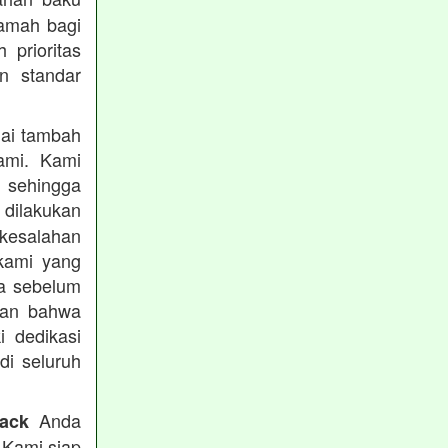
ramah bagi
prioritas
n standar
lai tambah
ami. Kami
, sehingga
 dilakukan
 kesalahan
kami yang
ba sebelum
kan bahwa
i dedikasi
 di seluruh
Anda
rack
 Kami siap