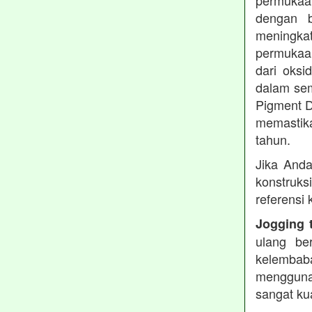
permukaa
dengan b
meningkat
permukaan
dari oksi
dalam sem
Pigment D
memastika
tahun.
Jika Anda
konstruks
referensi
Jogging 
ulang be
kelembaba
mengguna
sangat ku