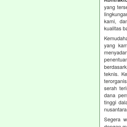
yang ters
lingkung
kami, da
kualitas b
Kemudahan
yang kam
menyadari
penentu
berdasark
teknis. 
terorgani
serah te
dana pemb
tinggi dal
nusantara
Segera w
dengan me