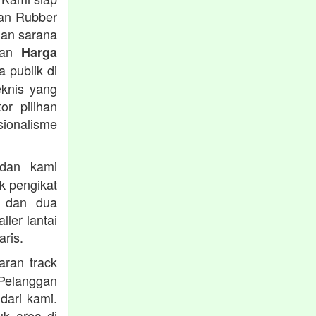
tan Rubber
han sarana
tkan
Harga
 publik di
eknis yang
or pilihan
ionalisme
an kami
k pengikat
n dan dua
ler lantai
ris.
ran track
Pelanggan
dari kami.
uk area di