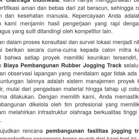
ertifikasi aman dan bebas dari zat beracun, sehingga 
an dan kesehatan manusia. Kepercayaan Anda adalah 
n kami menjamin hasil pengerjaan yang rapi denga
agus yang sulit ditandingi oleh kompetitor lain.
 dalam proses konsultasi dan survei lokasi menjadi ni
i berikan secara cuma-cuma kepada calon mitra k
 bahwa setiap proyek memiliki keunikan tersendiri
an
selalu
Biaya Pembangunan Rubber Jogging Track
an observasi lapangan yang mendalam agar tidak ada
Keuntungan lainnya adalah sistem manajemen proyek 
sir, mulai dari pengadaan material hingga tahap uji co
rima dilakukan. Dengan memilih kami, Anda memasti
angunan dikelola oleh tim profesional yang memilik
am melahirkan infrastruktur olahraga berkualitas tinggi
.
ujudkan rencana
pembangunan fasilitas jogging t
manfaatkan penawaran harga murah dari kami hari ini.