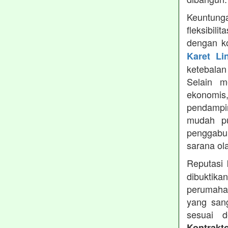
Keuntung
fleksibil
dengan ko
Karet Li
ketebala
Selain 
ekonomis
pendampin
mudah pu
penggabun
sarana ol
Reputasi
dibuktika
perumahan
yang sang
sesuai d
Kontrakt