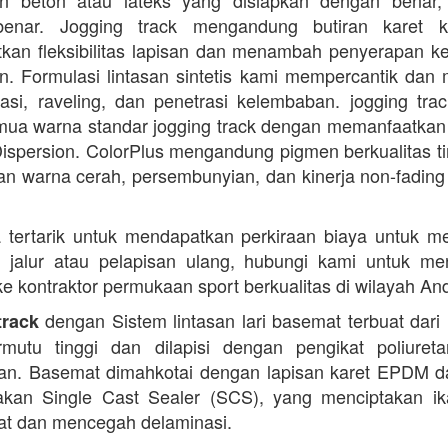
n beton atau lateks yang disiapkan dengan benar, 
enar. Jogging track mengandung butiran karet k
kan fleksibilitas lapisan dan menambah penyerapan k
. Formulasi lintasan sintetis kami mempercantik dan 
dasi, raveling, dan penetrasi kelembaban. jogging trac
ua warna standar jogging track dengan memanfaatkan
ispersion. ColorPlus mengandung pigmen berkualitas ti
n warna cerah, persembunyian, dan kinerja non-fading
 tertarik untuk mendapatkan perkiraan biaya untuk m
i jalur atau pelapisan ulang, hubungi kami untuk m
 ke kontraktor permukaan sport berkualitas di wilayah An
dengan Sistem lintasan lari basemat terbuat dari 
track
rmutu tinggi dan dilapisi dengan pengikat poliuret
n. Basemat dimahkotai dengan lapisan karet EPDM d
kan Single Cast Sealer (SCS), yang menciptakan ik
at dan mencegah delaminasi.