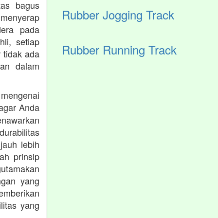
tas bagus
Rubber Jogging Track
 menyerap
dera pada
li, setiap
Rubber Running Track
 tidak ada
kan dalam
 mengenai
agar Anda
menawarkan
rabilitas
jauh lebih
h prinsip
gutamakan
ungan yang
memberikan
ilitas yang