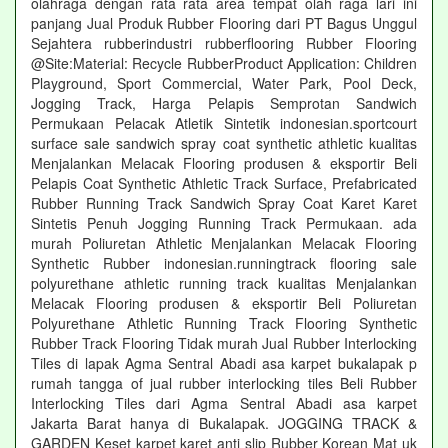
olahraga dengan rata rata area tempat olah raga lari ini
panjang Jual Produk Rubber Flooring dari PT Bagus Unggul
Sejahtera rubberindustri rubberflooring Rubber Flooring
@Site:Material: Recycle RubberProduct Application: Children
Playground, Sport Commercial, Water Park, Pool Deck,
Jogging Track, Harga Pelapis Semprotan Sandwich
Permukaan Pelacak Atletik Sintetik indonesian.sportcourt
surface sale sandwich spray coat synthetic athletic kualitas
Menjalankan Melacak Flooring produsen & eksportir Beli
Pelapis Coat Synthetic Athletic Track Surface, Prefabricated
Rubber Running Track Sandwich Spray Coat Karet Karet
Sintetis Penuh Jogging Running Track Permukaan. ada
murah Poliuretan Athletic Menjalankan Melacak Flooring
Synthetic Rubber indonesian.runningtrack flooring sale
polyurethane athletic running track kualitas Menjalankan
Melacak Flooring produsen & eksportir Beli Poliuretan
Polyurethane Athletic Running Track Flooring Synthetic
Rubber Track Flooring Tidak murah Jual Rubber Interlocking
Tiles di lapak Agma Sentral Abadi asa karpet bukalapak p
rumah tangga of jual rubber interlocking tiles Beli Rubber
Interlocking Tiles dari Agma Sentral Abadi asa karpet
Jakarta Barat hanya di Bukalapak. JOGGING TRACK &
GARDEN Keset karpet karet anti slip Rubber Korean Mat uk