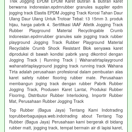
Trek Jogging EPDM EPDM Karet Butiran & Butiran karet
berwarna indonesian.epdmrubber granules supplier epdm
jogging track Elastis EPDM Jogging Track Korosi Tahan Daur
Ulang Daur Ulang Untuk Trotoar Tebal: 13 15mm 3. produk
hijau, harga pabrik 4. Sertifikasi IAAF Atletik Jogging Track
Rubber Playground Material Recyclingable Crumb
indonesian.epdmrubber granules sale jogging track rubber
playground Jogging Track Rubber Playground Material
Recyclable Crumb Shock Resistant Blok senyawa karet
diproduksi di bawah kondisi pabrik yang dikontrol dengan
Jogging Track | Running Track | Wahanatirtaplayground
wahanatirtaplayground jogging track running track Wahana
Tirta adalah perusahaan profesional dalam pembuatan alas
karet safety rubber flooring rubber mate. Perusahaan
membangun joging track dengan rubber Pabrik Rubber
Jogging Track, Produsen Karet Lantai, Produksi Rubber
Flooring, Distributor Rubber Interlocking, Importir Rubber
Mat, Perusahaan Rubber Jogging Track
Top Rubber (Bagus Jaya) Tentang Kami Indotrading
toprubberbagusjaya.web.indotrading about Tentang Top
Rubber (Bagus Jaya) Perusahaan kami bergerak di bidang
rubber matt, jogging track, tempat bermain air di lapisi karet,