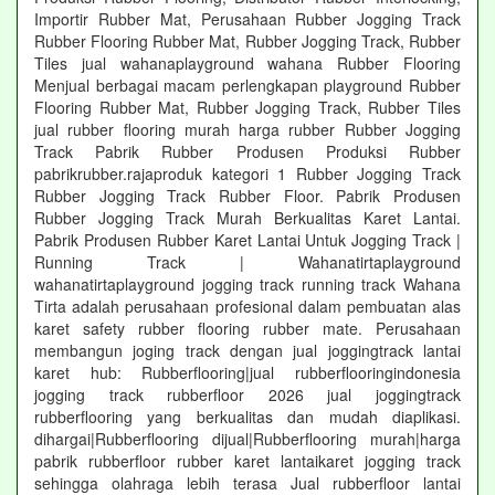
Importir Rubber Mat, Perusahaan Rubber Jogging Track
Rubber Flooring Rubber Mat, Rubber Jogging Track, Rubber
Tiles jual wahanaplayground wahana Rubber Flooring
Menjual berbagai macam perlengkapan playground Rubber
Flooring Rubber Mat, Rubber Jogging Track, Rubber Tiles
jual rubber flooring murah harga rubber Rubber Jogging
Track Pabrik Rubber Produsen Produksi Rubber
pabrikrubber.rajaproduk kategori 1 Rubber Jogging Track
Rubber Jogging Track Rubber Floor. Pabrik Produsen
Rubber Jogging Track Murah Berkualitas Karet Lantai.
Pabrik Produsen Rubber Karet Lantai Untuk Jogging Track |
Running Track | Wahanatirtaplayground
wahanatirtaplayground jogging track running track Wahana
Tirta adalah perusahaan profesional dalam pembuatan alas
karet safety rubber flooring rubber mate. Perusahaan
membangun joging track dengan jual joggingtrack lantai
karet hub: Rubberflooring|jual rubberflooringindonesia
jogging track rubberfloor 2026 jual joggingtrack
rubberflooring yang berkualitas dan mudah diaplikasi.
dihargai|Rubberflooring dijual|Rubberflooring murah|harga
pabrik rubberfloor rubber karet lantaikaret jogging track
sehingga olahraga lebih terasa Jual rubberfloor lantai