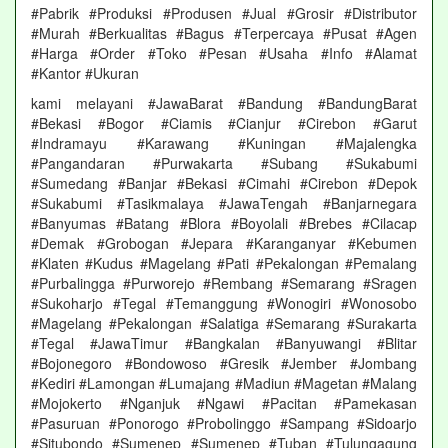
#Pabrik #Produksi #Produsen #Jual #Grosir #Distributor
#Murah #Berkualitas #Bagus #Terpercaya #Pusat #Agen
#Harga #Order #Toko #Pesan #Usaha #Info #Alamat
#Kantor #Ukuran
kami melayani #JawaBarat #Bandung #BandungBarat
#Bekasi #Bogor #Ciamis #Cianjur #Cirebon #Garut
#Indramayu #Karawang #Kuningan #Majalengka
#Pangandaran #Purwakarta #Subang #Sukabumi
#Sumedang #Banjar #Bekasi #Cimahi #Cirebon #Depok
#Sukabumi #Tasikmalaya #JawaTengah #Banjarnegara
#Banyumas #Batang #Blora #Boyolali #Brebes #Cilacap
#Demak #Grobogan #Jepara #Karanganyar #Kebumen
#Klaten #Kudus #Magelang #Pati #Pekalongan #Pemalang
#Purbalingga #Purworejo #Rembang #Semarang #Sragen
#Sukoharjo #Tegal #Temanggung #Wonogiri #Wonosobo
#Magelang #Pekalongan #Salatiga #Semarang #Surakarta
#Tegal #JawaTimur #Bangkalan #Banyuwangi #Blitar
#Bojonegoro #Bondowoso #Gresik #Jember #Jombang
#Kediri #Lamongan #Lumajang #Madiun #Magetan #Malang
#Mojokerto #Nganjuk #Ngawi #Pacitan #Pamekasan
#Pasuruan #Ponorogo #Probolinggo #Sampang #Sidoarjo
#Situbondo #Sumenep #Sumenep #Tuban #Tulungagung