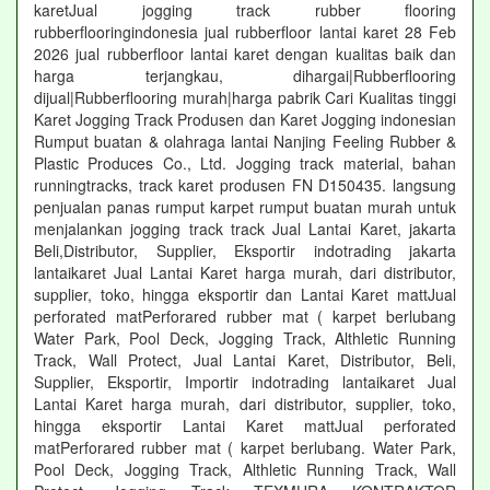
karetJual jogging track rubber flooring
rubberflooringindonesia jual rubberfloor lantai karet 28 Feb
2026 jual rubberfloor lantai karet dengan kualitas baik dan
harga terjangkau, dihargai|Rubberflooring
dijual|Rubberflooring murah|harga pabrik Cari Kualitas tinggi
Karet Jogging Track Produsen dan Karet Jogging indonesian
Rumput buatan & olahraga lantai Nanjing Feeling Rubber &
Plastic Produces Co., Ltd. Jogging track material, bahan
runningtracks, track karet produsen FN D150435. langsung
penjualan panas rumput karpet rumput buatan murah untuk
menjalankan jogging track track Jual Lantai Karet, jakarta
Beli,Distributor, Supplier, Eksportir indotrading jakarta
lantaikaret Jual Lantai Karet harga murah, dari distributor,
supplier, toko, hingga eksportir dan Lantai Karet mattJual
perforated matPerforared rubber mat ( karpet berlubang
Water Park, Pool Deck, Jogging Track, Althletic Running
Track, Wall Protect, Jual Lantai Karet, Distributor, Beli,
Supplier, Eksportir, Importir indotrading lantaikaret Jual
Lantai Karet harga murah, dari distributor, supplier, toko,
hingga eksportir Lantai Karet mattJual perforated
matPerforared rubber mat ( karpet berlubang. Water Park,
Pool Deck, Jogging Track, Althletic Running Track, Wall