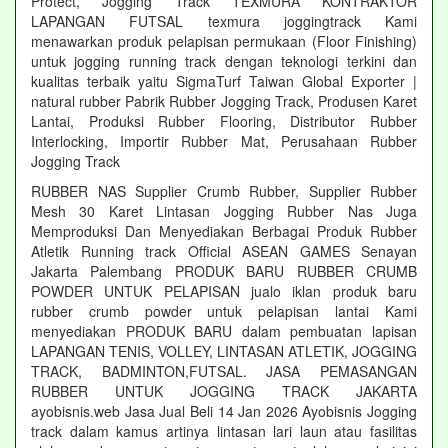
Protect, Jogging Track TEXMURA KONTRAKTOR
LAPANGAN FUTSAL texmura joggingtrack Kami
menawarkan produk pelapisan permukaan (Floor Finishing)
untuk jogging running track dengan teknologi terkini dan
kualitas terbaik yaitu SigmaTurf Taiwan Global Exporter |
natural rubber Pabrik Rubber Jogging Track, Produsen Karet
Lantai, Produksi Rubber Flooring, Distributor Rubber
Interlocking, Importir Rubber Mat, Perusahaan Rubber
Jogging Track
RUBBER NAS Supplier Crumb Rubber, Supplier Rubber
Mesh 30 Karet Lintasan Jogging Rubber Nas Juga
Memproduksi Dan Menyediakan Berbagai Produk Rubber
Atletik Running track Official ASEAN GAMES Senayan
Jakarta Palembang PRODUK BARU RUBBER CRUMB
POWDER UNTUK PELAPISAN jualo iklan produk baru
rubber crumb powder untuk pelapisan lantai Kami
menyediakan PRODUK BARU dalam pembuatan lapisan
LAPANGAN TENIS, VOLLEY, LINTASAN ATLETIK, JOGGING
TRACK, BADMINTON,FUTSAL. JASA PEMASANGAN
RUBBER UNTUK JOGGING TRACK JAKARTA
ayobisnis.web Jasa Jual Beli 14 Jan 2026 Ayobisnis Jogging
track dalam kamus artinya lintasan lari laun atau fasilitas