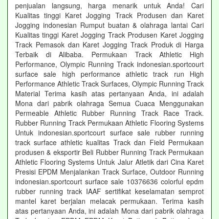
penjualan langsung, harga menarik untuk Anda! Cari
Kualitas tinggi Karet Jogging Track Produsen dan Karet
Jogging indonesian Rumput buatan & olahraga lantai Cari
Kualitas tinggi Karet Jogging Track Produsen Karet Jogging
Track Pemasok dan Karet Jogging Track Produk di Harga
Terbaik di Alibaba. Permukaan Track Athletic High
Performance, Olympic Running Track indonesian.sportcourt
surface sale high performance athletic track run High
Performance Athletic Track Surfaces, Olympic Running Track
Material Terima kasih atas pertanyaan Anda, ini adalah
Mona dari pabrik olahraga Semua Cuaca Menggunakan
Permeable Athletic Rubber Running Track Race Track.
Rubber Running Track Permukaan Athletic Flooring Systems
Untuk indonesian.sportcourt surface sale rubber running
track surface athletic kualitas Track dan Field Permukaan
produsen & eksportir Beli Rubber Running Track Permukaan
Athletic Flooring Systems Untuk Jalur Atletik dari Cina Karet
Presisi EPDM Menjalankan Track Surface, Outdoor Running
indonesian.sportcourt surface sale 10376636 colorful epdm
rubber running track IAAF sertifikat keselamatan semprot
mantel karet berjalan melacak permukaan. Terima kasih
atas pertanyaan Anda, ini adalah Mona dari pabrik olahraga