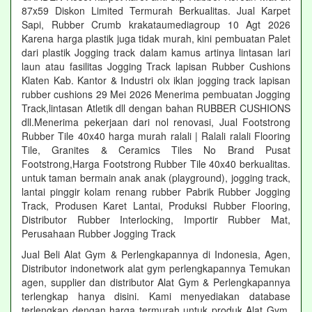
87x59 Diskon Limited Termurah Berkualitas. Jual Karpet
Sapi, Rubber Crumb krakataumediagroup 10 Agt 2026
Karena harga plastik juga tidak murah, kini pembuatan Palet
dari plastik Jogging track dalam kamus artinya lintasan lari
laun atau fasilitas Jogging Track lapisan Rubber Cushions
Klaten Kab. Kantor & Industri olx iklan jogging track lapisan
rubber cushions 29 Mei 2026 Menerima pembuatan Jogging
Track,lintasan Atletik dll dengan bahan RUBBER CUSHIONS
dll.Menerima pekerjaan dari nol renovasi, Jual Footstrong
Rubber Tile 40x40 harga murah ralali | Ralali ralali Flooring
Tile, Granites & Ceramics Tiles No Brand Pusat
Footstrong,Harga Footstrong Rubber Tile 40x40 berkualitas.
untuk taman bermain anak anak (playground), jogging track,
lantai pinggir kolam renang rubber Pabrik Rubber Jogging
Track, Produsen Karet Lantai, Produksi Rubber Flooring,
Distributor Rubber Interlocking, Importir Rubber Mat,
Perusahaan Rubber Jogging Track
Jual Beli Alat Gym & Perlengkapannya di Indonesia, Agen,
Distributor indonetwork alat gym perlengkapannya Temukan
agen, supplier dan distributor Alat Gym & Perlengkapannya
terlengkap hanya disini. Kami menyediakan database
terlengkap dengan harga termurah untuk produk Alat Gym.