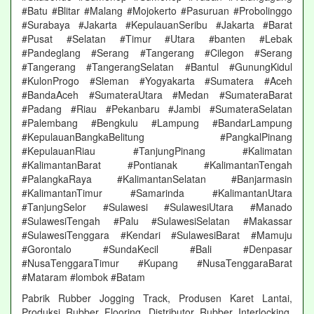
#Batu #Blitar #Malang #Mojokerto #Pasuruan #Probolinggo
#Surabaya #Jakarta #KepulauanSeribu #Jakarta #Barat
#Pusat #Selatan #Timur #Utara #banten #Lebak
#Pandeglang #Serang #Tangerang #Cilegon #Serang
#Tangerang #TangerangSelatan #Bantul #GunungKidul
#KulonProgo #Sleman #Yogyakarta #Sumatera #Aceh
#BandaAceh #SumateraUtara #Medan #SumateraBarat
#Padang #Riau #Pekanbaru #Jambi #SumateraSelatan
#Palembang #Bengkulu #Lampung #BandarLampung
#KepulauanBangkaBelitung #PangkalPinang
#KepulauanRiau #TanjungPinang #Kalimatan
#KalimantanBarat #Pontianak #KalimantanTengah
#PalangkaRaya #KalimantanSelatan #Banjarmasin
#KalimantanTimur #Samarinda #KalimantanUtara
#TanjungSelor #Sulawesi #SulawesiUtara #Manado
#SulawesiTengah #Palu #SulawesiSelatan #Makassar
#SulawesiTenggara #Kendari #SulawesiBarat #Mamuju
#Gorontalo #SundaKecil #Bali #Denpasar
#NusaTenggaraTimur #Kupang #NusaTenggaraBarat
#Mataram #lombok #Batam
Pabrik Rubber Jogging Track, Produsen Karet Lantai,
Produksi Rubber Flooring, Distributor Rubber Interlocking,