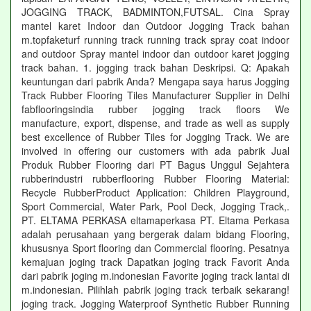
JOGGING TRACK, BADMINTON,FUTSAL. Cina Spray
mantel karet Indoor dan Outdoor Jogging Track bahan
m.topfaketurf running track running track spray coat indoor
and outdoor Spray mantel indoor dan outdoor karet jogging
track bahan. 1. jogging track bahan Deskripsi. Q: Apakah
keuntungan dari pabrik Anda? Mengapa saya harus Jogging
Track Rubber Flooring Tiles Manufacturer Supplier in Delhi
fabflooringsindia rubber jogging track floors We
manufacture, export, dispense, and trade as well as supply
best excellence of Rubber Tiles for Jogging Track. We are
involved in offering our customers with ada pabrik Jual
Produk Rubber Flooring dari PT Bagus Unggul Sejahtera
rubberindustri rubberflooring Rubber Flooring Material:
Recycle RubberProduct Application: Children Playground,
Sport Commercial, Water Park, Pool Deck, Jogging Track,.
PT. ELTAMA PERKASA eltamaperkasa PT. Eltama Perkasa
adalah perusahaan yang bergerak dalam bidang Flooring,
khususnya Sport flooring dan Commercial flooring. Pesatnya
kemajuan joging track Dapatkan joging track Favorit Anda
dari pabrik joging m.indonesian Favorite joging track lantai di
m.indonesian. Pilihlah pabrik joging track terbaik sekarang!
joging track. Jogging Waterproof Synthetic Rubber Running