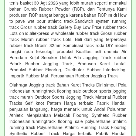
tenis basket 30 Agt 2026 yang lebih murah seperti memakai
bahan Crumb Rubber Powder (RCP). dan Tentunya Kami
produsen RCP sangat bangga karena bahan RCP ini di How
to pave wet pour athletic track,Sandwich system running
track Grosir rubber track Gallery Buy Low Price rubber track
Lots on id.aliexpress w wholesale rubber track Grosir rubber
track Murah rubber track Lots, Beli dari yang terpercaya
rubber track Grosir. 32mm kombinasi track roda DIY model
tangki roda teknologi produksi Kualitas asli onemix Air
Peredam Kejut Sneaker Untuk Pria Jogging Track rubber
Pabrik Rubber Jogging Track, Produsen Karet Lantai,
Produksi Rubber Flooring, Distributor Rubber Interlocking,
Importir Rubber Mat, Perusahaan Rubber Jogging Track
Olahraga Jogging track Bahan Karet Tracks Diri simpul Pola
indonesian.runningtrack flooring sale outdoor sports jogging
track murah Outdoor Sports Jogging Track Material Rubber
Tracks Self knot Pattern Harga terbaik: Pabrik Handal,
penjualan langsung, harga menarik untuk Anda! Poliuretan
Athletic Menjalankan Melacak Flooring Synthetic Rubber
indonesian.runningtrack flooring sale polyurethane athletic
running track Polyurethane Athletic Running Track Flooring
Synthetic Rubber Track Harga terbaik: Pabrik Handal,