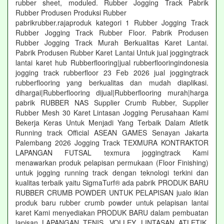
rubber sheet, moduled. Rubber Jogging Track Pabrik
Rubber Produsen Produksi Rubber
pabrikrubber.rajaproduk kategori 1 Rubber Jogging Track
Rubber Jogging Track Rubber Floor. Pabrik Produsen
Rubber Jogging Track Murah Berkualitas Karet Lantai.
Pabrik Produsen Rubber Karet Lantai Untuk jual joggingtrack
lantai karet hub Rubberflooring|jual rubberflooringindonesia
jogging track rubberfloor 23 Feb 2026 jual joggingtrack
rubberflooring yang berkualitas dan mudah diaplikasi.
dihargai|Rubberflooring dijual|Rubberflooring murah|harga
pabrik RUBBER NAS Supplier Crumb Rubber, Supplier
Rubber Mesh 30 Karet Lintasan Jogging Perusahaan Kami
Bekerja Keras Untuk Menjadi Yang Terbaik Dalam Atletik
Running track Official ASEAN GAMES Senayan Jakarta
Palembang 2026 Jogging Track TEXMURA KONTRAKTOR
LAPANGAN FUTSAL texmura joggingtrack Kami
menawarkan produk pelapisan permukaan (Floor Finishing)
untuk jogging running track dengan teknologi terkini dan
kualitas terbaik yaitu SigmaTurf® ada pabrik PRODUK BARU
RUBBER CRUMB POWDER UNTUK PELAPISAN jualo iklan
produk baru rubber crumb powder untuk pelapisan lantai
karet Kami menyediakan PRODUK BARU dalam pembuatan
lapisan LAPANGAN TENIS, VOLLEY, LINTASAN ATLETIK,