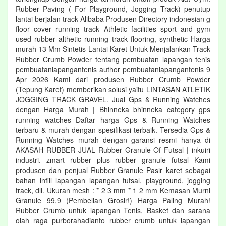
Rubber Paving ( For Playground, Jogging Track) penutup
lantai berjalan track Alibaba Produsen Directory indonesian g
floor cover running track Athletic facilities sport and gym
used rubber althetic running track flooring, synthetic Harga
murah 13 Mm Sintetis Lantai Karet Untuk Menjalankan Track
Rubber Crumb Powder tentang pembuatan lapangan tenis
pembuatanlapangantenis author pembuatanlapangantenis 9
Apr 2026 Kami dari produsen Rubber Crumb Powder
(Tepung Karet) memberikan solusi yaitu LINTASAN ATLETIK
JOGGING TRACK GRAVEL. Jual Gps & Running Watches
dengan Harga Murah | Bhinneka bhinneka category gps
running watches Daftar harga Gps & Running Watches
terbaru & murah dengan spesifikasi terbaik. Tersedia Gps &
Running Watches murah dengan garansi resmi hanya di
AKASAH RUBBER JUAL Rubber Granule Of Futsal | inkuiri
industri. zmart rubber plus rubber granule futsal Kami
produsen dan penjual Rubber Granule Pasir karet sebagai
bahan infill lapangan lapangan futsal, playground, jogging
track, dll. Ukuran mesh : * 2 3 mm * 1 2 mm Kemasan Murni
Granule 99,9 (Pembelian Grosir!) Harga Paling Murah!
Rubber Crumb untuk lapangan Tenis, Basket dan sarana
olah raga purborahadianto rubber crumb untuk lapangan