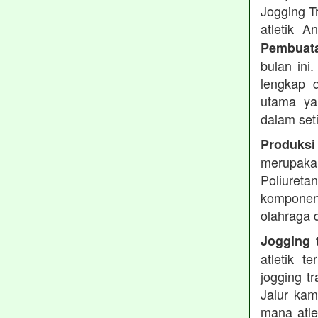
Jogging T
atletik 
Pembuata
bulan ini
lengkap d
utama ya
dalam set
Produksi
merupakan
Poliuret
komponen 
olahraga 
Jogging t
atletik 
jogging t
Jalur kam
mana atle