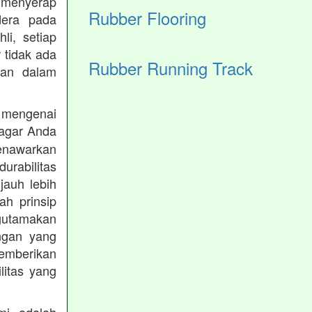
 menyerap
Rubber Flooring
dera pada
li, setiap
 tidak ada
Rubber Running Track
kan dalam
 mengenai
agar Anda
menawarkan
rabilitas
jauh lebih
h prinsip
gutamakan
ungan yang
memberikan
ilitas yang