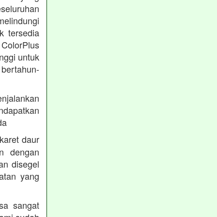
eseluruhan
melindungi
k tersedia
 ColorPlus
nggi untuk
 bertahun-
enjalankan
endapatkan
da
karet daur
an dengan
an disegel
atan yang
sa sangat