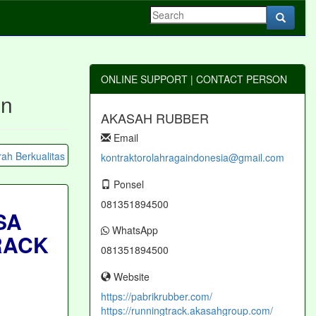
ONLINE SUPPORT | CONTACT PERSON
an
AKASAH RUBBER
Email
kontraktorolahragaindonesia@gmail.com
Ponsel
081351894500
SA
WhatsApp
RACK
081351894500
Website
https://pabrikrubber.com/
https://runningtrack.akasahgroup.com/