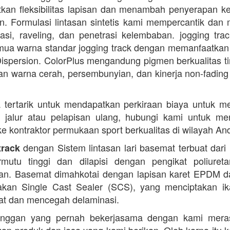
kan fleksibilitas lapisan dan menambah penyerapan k
. Formulasi lintasan sintetis kami mempercantik dan 
dasi, raveling, dan penetrasi kelembaban. jogging trac
ua warna standar jogging track dengan memanfaatkan
ispersion. ColorPlus mengandung pigmen berkualitas ti
n warna cerah, persembunyian, dan kinerja non-fading
 tertarik untuk mendapatkan perkiraan biaya untuk m
i jalur atau pelapisan ulang, hubungi kami untuk m
 ke kontraktor permukaan sport berkualitas di wilayah An
dengan Sistem lintasan lari basemat terbuat dari 
track
rmutu tinggi dan dilapisi dengan pengikat poliuret
n. Basemat dimahkotai dengan lapisan karet EPDM d
kan Single Cast Sealer (SCS), yang menciptakan ik
at dan mencegah delaminasi.
anggan yang pernah bekerjasama dengan kami mera