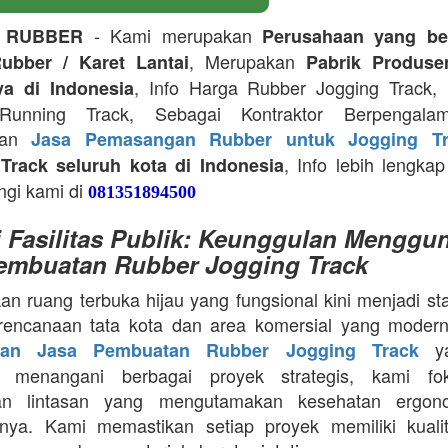
- Kami merupakan
 RUBBER
Perusahaan yang be
, Merupakan
ubber / Karet Lantai
Pabrik Produse
, Info Harga Rubber Jogging Track, D
ya di Indonesia
Running Track, Sebagai Kontraktor Berpengala
kan
Jasa Pemasangan Rubber untuk Jogging Tr
, Info lebih lengkap
Track seluruh kota di Indonesia
ngi kami di
081351894500
i Fasilitas Publik: Keunggulan Menggu
embuatan Rubber Jogging Track
an ruang terbuka hijau yang fungsional kini menjadi st
rencanaan tata kota dan area komersial yang modern
ya
aan Jasa Pembuatan Rubber Jogging Track
a menangani berbagai proyek strategis, kami f
an lintasan yang mengutamakan kesehatan ergon
nya. Kami memastikan setiap proyek memiliki kuali