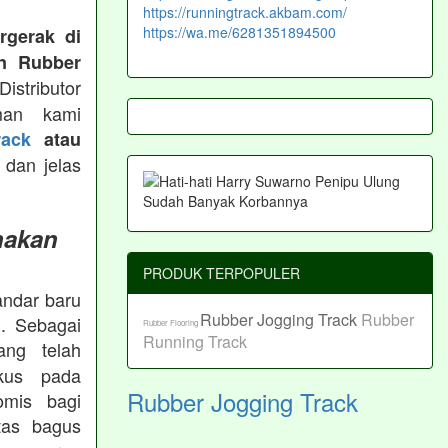
https://runningtrack.akbam.com/
https://wa.me/6281351894500
rgerak di
n Rubber
istributor
man kami
ack
atau
 dan jelas
nakan
PRODUK TERPOPULER
andar baru
Rubber Jogging Track
Rubber
. Sebagai
Rubber Flooring
Running Track
ng telah
okus pada
Rubber Jogging Track
omis bagi
tas bagus