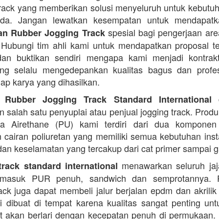
rack yang memberikan solusi menyeluruh untuk kebutu
Anda. Jangan lewatkan kesempatan untuk mendapa
spesial bagi pengerjaan area
n Rubber Jogging Track
. Hubungi tim ahli kami untuk mendapatkan proposal t
an buktikan sendiri mengapa kami menjadi kontrakt
ng selalu mengedepankan kualitas bagus dan profes
iap karya yang dihasilkan.
d
 Rubber Jogging Track Standard International
 salah satu penyuplai atau penjual jogging track. Produ
ana Airethane (PU) kami terdiri dari dua kompone
cairan poliuretan yang memiliki semua kebutuhan instal
dan keselamatan yang tercakup dari cat primer sampai ga
menawarkan seluruh jaja
rack standard international
termasuk PUR penuh, sandwich dan semprotannya. 
rack juga dapat membeli jalur berjalan epdm dan akrilik 
i dibuat di tempat karena kualitas sangat penting unt
t akan berlari dengan kecepatan penuh di permukaan.