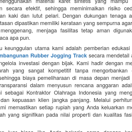
enggunakan material karet sintetis yang mampu
n secara efektif, sehingga meminimalkan risiko ce
an kaki dan lutut pelari. Dengan dukungan tenaga ah
intasan dipastikan memiliki kerataan yang sempurna agar
 menggenang, menjaga fasilitas tetap aman diguna
uaca apa pun.
tu keunggulan utama kami adalah pemberian edukasi
secara mendetail 
mbangunan Rubber Jogging Track
gelola investasi dengan bijak. Kami hadir dengan 
rah yang sangat kompetitif tanpa mengorbankan du
 sehingga biaya pemeliharaan di masa depan menjadi 
Transparansi dalam menyusun rencana anggaran adala
mi sebagai Kontraktor Olahraga Indonesia yang men
s dan kepuasan klien jangka panjang. Melalui perhit
ami memastikan setiap rupiah yang Anda keluarkan 
ah yang signifikan pada nilai properti dan kualitas fas