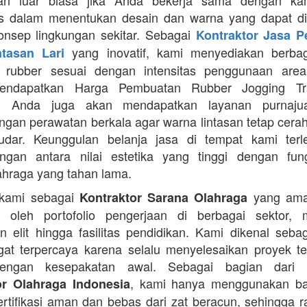
an luar biasa jika Anda bekerja sama dengan ka
itas dalam menentukan desain dan warna yang dapat d
nsep lingkungan sekitar. Sebagai
Kontraktor Jasa 
yang inovatif, kami menyediakan berbaga
ntasan Lari
n rubber sesuai dengan intensitas penggunaan area 
mendapatkan Harga Pembuatan Rubber Jogging Tr
, Anda juga akan mendapatkan layanan purnaju
gan perawatan berkala agar warna lintasan tetap cerah
dar. Keunggulan belanja jasa di tempat kami terl
gan antara nilai estetika yang tinggi dengan fung
ahraga yang tahan lama.
 kami sebagai
yang ama
Kontraktor Sarana Olahraga
n oleh portofolio pengerjaan di berbagai sektor, 
 elit hingga fasilitas pendidikan. Kami dikenal seba
at terpercaya karena selalu menyelesaikan proyek t
engan kesepakatan awal. Sebagai bagian dari 
, kami hanya menggunakan b
or Olahraga Indonesia
ertifikasi aman dan bebas dari zat beracun, sehingga 