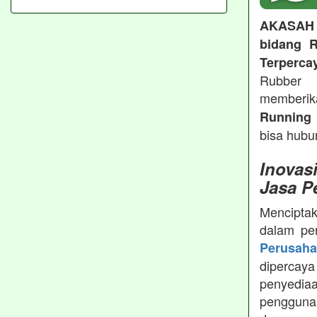
AKASAH
bidang R
Terperca
Rubber 
memberi
Running 
bisa hubu
Inovas
Jasa P
Menciptak
dalam pe
Perusah
dipercay
penyedia
pengguna