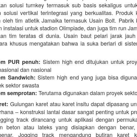
n solusi turnkey termasuk sub basis sekaligus unt
 solusi vertikal terintegrasi yang berkualitas. Produk 
 oleh tim atletik Jamaika termasuk Usain Bolt. Pabrik 
 instalasi untuk stadion Olimpiade, dan juga tim run Ja
an tim teratas di dunia. Usain baut pelari jarak jauh 
ara khusus mengatakan bahwa ia suka berlari di siste
Sistem high end ditujukan untuk proy
em PUR penuh:
nasional dan nasional
Sistem high end yang juga bisa digun
em Sandwich:
ek sektor swasta
Terutama digunakan dalam proyek sekto
em semprotan:
Gulungan karet atau karet insitu dapat dipasang un
ret:
erhana – konstruksi lantai dasar sangat penting untuk pr
ogging track dirancang untuk aplikasi dengan permuk
n beton atau lateks yang disiapkan dengan benar, 
enar. Jogging track mengandung butiran karet k