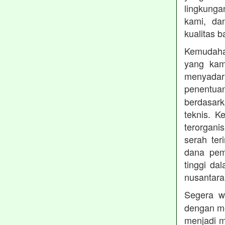
lingkung
kami, da
kualitas b
Kemudahan
yang kam
menyadari
penentu
berdasark
teknis. 
terorgani
serah te
dana pemb
tinggi dal
nusantara
Segera w
dengan me
menjadi m