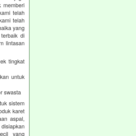
uk memberi
kami telah
kami telah
maika yang
terbaik di
m lintasan
ek tingkat
akan untuk
r swasta
tuk sistem
oduk karet
aan aspal,
disiapkan
ecil yang