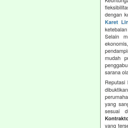
Keuntung
fleksibil
dengan ko
Karet Li
ketebala
Selain 
ekonomis
pendampin
mudah pu
penggabun
sarana ol
Reputasi
dibuktika
perumahan
yang sang
sesuai d
Kontrakt
yang ters