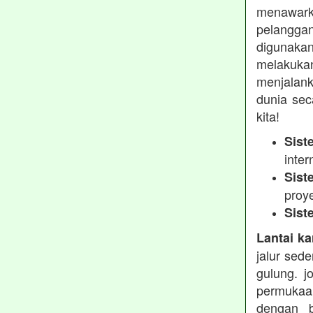
menawarka
pelanggan
digunakan
melakukan
menjalank
dunia sec
kita!
Sist
inter
Sist
proy
Sist
Lantai ka
jalur sed
gulung. j
permukaa
dengan b