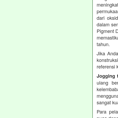
meningkat
permukaan
dari oksi
dalam sem
Pigment D
memastika
tahun.
Jika Anda
konstruks
referensi
Jogging 
ulang be
kelembaba
mengguna
sangat ku
Para pel