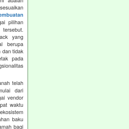
mi adalah
isesuaikan
Pembuatan
i pilihan
tersebut.
ack yang
al berupa
 dan tidak
etak pada
sionalitas
nah telah
mulai dari
gai vendor
epat waktu
ekosistem
ahan baku
ramah bagi