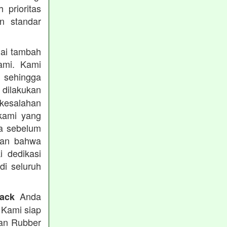
prioritas
n standar
lai tambah
ami. Kami
, sehingga
 dilakukan
 kesalahan
kami yang
ba sebelum
kan bahwa
i dedikasi
 di seluruh
Anda
rack
 Kami siap
tan Rubber