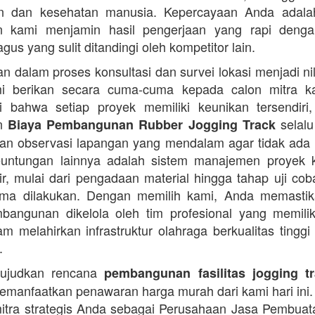
an dan kesehatan manusia. Kepercayaan Anda adalah 
n kami menjamin hasil pengerjaan yang rapi denga
agus yang sulit ditandingi oleh kompetitor lain.
 dalam proses konsultasi dan survei lokasi menjadi ni
i berikan secara cuma-cuma kepada calon mitra k
 bahwa setiap proyek memiliki keunikan tersendiri
an
selalu
Biaya Pembangunan Rubber Jogging Track
an observasi lapangan yang mendalam agar tidak ada
Keuntungan lainnya adalah sistem manajemen proyek 
sir, mulai dari pengadaan material hingga tahap uji co
rima dilakukan. Dengan memilih kami, Anda memasti
angunan dikelola oleh tim profesional yang memilik
am melahirkan infrastruktur olahraga berkualitas tinggi
.
ujudkan rencana
pembangunan fasilitas jogging t
manfaatkan penawaran harga murah dari kami hari ini.
itra strategis Anda sebagai Perusahaan Jasa Pembua