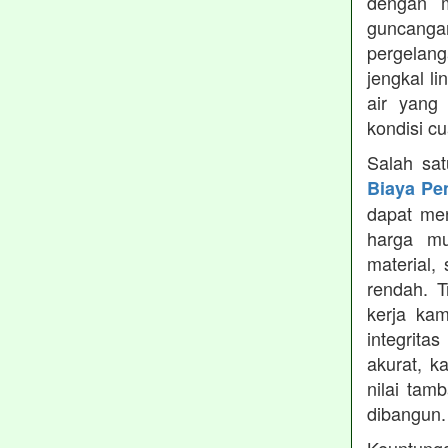
dengan m
guncanga
pergelang
jengkal l
air yang
kondisi c
Salah sa
Biaya Pe
dapat men
harga mu
material,
rendah. 
kerja ka
integrita
akurat, k
nilai tamb
dibangun.