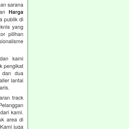
han sarana
tkan
Harga
 publik di
eknis yang
or pilihan
ionalisme
an kami
k pengikat
n dan dua
ler lantai
ris.
ran track
Pelanggan
dari kami.
uk area di
 Kami juga