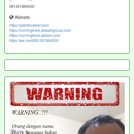
081351894500
Website
https://pabrikrubber.com/
https://runningtrack.akasahgroup.com/
https://runningtrack.akbam.com/
https://wa.me/6281351894500