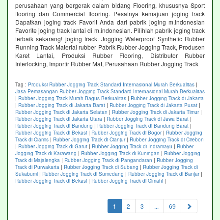
perusahaan yang bergerak dalam bidang Flooring, khususnya Sport
flooring dan Commercial flooring. Pesatnya kemajuan joging track
Dapatkan joging track Favorit Anda dari pabrik joging m.indonesian
Favorite joging track lantai di m.indonesian. Pilihlah pabrik joging track
terbaik sekarang! joging track. Jogging Waterproof Synthetic Rubber
Running Track Material rubber Pabrik Rubber Jogging Track, Produsen
Karet Lantai, Produksi Rubber Flooring, Distributor Rubber
Interlocking, Importir Rubber Mat, Perusahaan Rubber Jogging Track
Tag :
Produksi Rubber Jogging Track Standard Internasional Murah Berkualitas
|
Jasa Pemasangan Rubber Jogging Track Standard Internasional Murah Berkualitas
|
Rubber Jogging Track Murah Bagus Berkualitas
|
Rubber Jogging Track di Jakarta
|
Rubber Jogging Track di Jakarta Barat
|
Rubber Jogging Track di Jakarta Pusat
|
Rubber Jogging Track di Jakarta Selatan
|
Rubber Jogging Track di Jakarta Timur
|
Rubber Jogging Track di Jakarta Utara
|
Rubber Jogging Track di Jawa Barat
|
Rubber Jogging Track di Bandung
|
Rubber Jogging Track di Bandung Barat
|
Rubber Jogging Track di Bekasi
|
Rubber Jogging Track di Bogor
|
Rubber Jogging
Track di Ciamis
|
Rubber Jogging Track di Cianjur
|
Rubber Jogging Track di Cirebon
|
Rubber Jogging Track di Garut
|
Rubber Jogging Track di Indramayu
|
Rubber
Jogging Track di Karawang
|
Rubber Jogging Track di Kuningan
|
Rubber Jogging
Track di Majalengka
|
Rubber Jogging Track di Pangandaran
|
Rubber Jogging
Track di Purwakarta
|
Rubber Jogging Track di Subang
|
Rubber Jogging Track di
Sukabumi
|
Rubber Jogging Track di Sumedang
|
Rubber Jogging Track di Banjar
|
Rubber Jogging Track di Bekasi
|
Rubber Jogging Track di Cimahi
|
(current)
1
2
3
...
69