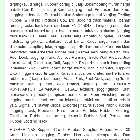
terjangkau, dihargai|Rubberflooring dijual|Rubberflooring murah|harga
pabrik Cari Kualitas tinggi Karet Jogging Track Produsen dan Karet
Jogging indonesian Rumput buatan & olahraga lantai Nanjing Feeling
Rubber & Plastic Produces Co., Ltd. Jogging track material, bahan
runningtracks, track karet produsen FN D150435. langsung penjualan
panas rumput karpet rumput buatan murah untuk menjalankan jogging
track track Jual Lantai Karet, jakarta Beli,Distributor, Supplier, Eksportir
indotrading jakarta lantaikaret Jual Lantai Karet harga murah, dari
distributor, supplier, toko, hingga eksportir dan Lantai Karet mattJual
perforated matPerforared rubber mat ( karpet berlubang Water Park,
Pool Deck, Jogging Track, Althletic Running Track, Wall Protect, Jual
Lantai Karet, Distributor, Beli, Supplier, Eksportir, Importir indotrading
lantaikaret Jual Lantai Karet harga murah, dari distributor, supplier,
toko, hingga eksportir Lantai Karet mattJual perforated matPerforared
rubber mat ( karpet berlubang. Water Park, Pool Deck, Jogging Track,
Althletic Running Track, Wall Protect, Jogging Track TEXMURA
KONTRAKTOR LAPANGAN FUTSAL texmura joggingtrack Kami
menawarkan produk pelapisan permukaan (Floor Finishing) untuk
jogging running track dengan teknologi terkini dan kualitas terbaik
yaitu SigmaTurf Taiwan Global Exporter | natural rubber Pabrik Rubber
Jogging Track, Produsen Karet Lantai, Produksi Rubber Flooring,
Distributor Rubber Interlocking, Importir Rubber Mat, Perusahaan
Rubber Jogging Track
RUBBER NAS Supplier Crumb Rubber, Supplier Rubber Mesh 30
Karet Lintasan Jogging Rubber Nas Juga Memproduksi Dan
Menyediakan Berbagai Produk Rubber Atletik Running track Official