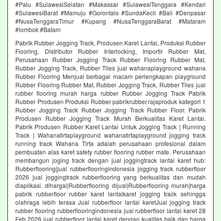
#Palu #SulawesiSelatan #Makassar #SulawesiTenggara #Kendari
#SulawesiBarat #Mamuju #Gorontalo #SundaKecil #Bali #Denpasar
#NusaTenggaraTimur #Kupang #NusaTenggaraBarat #Mataram
#lombok #Batam
Pabrik Rubber Jogging Track, Produsen Karet Lantai, Produksi Rubber
Flooring, Distributor Rubber Interlocking, Importir Rubber Mat,
Perusahaan Rubber Jogging Track Rubber Flooring Rubber Mat,
Rubber Jogging Track, Rubber Tiles jual wahanaplayground wahana
Rubber Flooring Menjual berbagai macam perlengkapan playground
Rubber Flooring Rubber Mat, Rubber Jogging Track, Rubber Tiles jual
rubber flooring murah harga rubber Rubber Jogging Track Pabrik
Rubber Produsen Produksi Rubber pabrikrubber.rajaproduk kategori 1
Rubber Jogging Track Rubber Jogging Track Rubber Floor. Pabrik
Produsen Rubber Jogging Track Murah Berkualitas Karet Lantai.
Pabrik Produsen Rubber Karet Lantai Untuk Jogging Track | Running
Track | Wahanatirtaplayground wahanatirtaplayground jogging track
running track Wahana Tirta adalah perusahaan profesional dalam
pembuatan alas karet safety rubber flooring rubber mate. Perusahaan
membangun joging track dengan jual joggingtrack lantai karet hub:
Rubberflooring|jual rubberflooringindonesia jogging track rubberfloor
2026 jual joggingtrack rubberflooring yang berkualitas dan mudah
diaplikasi. dihargai|Rubberflooring dijual|Rubberflooring murah|harga
pabrik rubberfloor rubber karet lantaikaret jogging track sehingga
olahraga lebih terasa Jual rubberfloor lantai karetJual jogging track
rubber flooring rubberflooringindonesia jual rubberfloor lantai karet 28
Feb 2026 jual rubberfloor lantai karet dengan kualitas baik dan harga