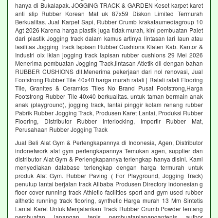
hanya di Bukalapak. JOGGING TRACK & GARDEN Keset karpet karet
anti slip Rubber Korean Mat uk 87x59 Diskon Limited Termurah
Berkualitas. Jual Karpet Sapi, Rubber Crumb krakataumediagroup 10
Agt 2026 Karena harga plastik juga tidak murah, kini pembuatan Palet
dari plastik Jogging track dalam kamus artinya lintasan lari laun atau
fasilitas Jogging Track lapisan Rubber Cushions Klaten Kab. Kantor &
Industri olx iklan jogging track lapisan rubber cushions 29 Mei 2026
Menerima pembuatan Jogging Track,lintasan Atletik dll dengan bahan
RUBBER CUSHIONS dll.Menerima pekerjaan dari nol renovasi, Jual
Footstrong Rubber Tile 40x40 harga murah ralali | Ralali ralali Flooring
Tile, Granites & Ceramics Tiles No Brand Pusat Footstrong,Harga
Footstrong Rubber Tile 40x40 berkualitas. untuk taman bermain anak
anak (playground), jogging track, lantai pinggir kolam renang rubber
Pabrik Rubber Jogging Track, Produsen Karet Lantai, Produksi Rubber
Flooring, Distributor Rubber Interlocking, Importir Rubber Mat,
Perusahaan Rubber Jogging Track
Jual Beli Alat Gym & Perlengkapannya di Indonesia, Agen, Distributor
indonetwork alat gym perlengkapannya Temukan agen, supplier dan
distributor Alat Gym & Perlengkapannya terlengkap hanya disini. Kami
menyediakan database terlengkap dengan harga termurah untuk
produk Alat Gym. Rubber Paving ( For Playground, Jogging Track)
penutup lantai berjalan track Alibaba Produsen Directory indonesian g
floor cover running track Athletic facilities sport and gym used rubber
althetic running track flooring, synthetic Harga murah 13 Mm Sintetis
Lantai Karet Untuk Menjalankan Track Rubber Crumb Powder tentang
pembuatan lapangan tenis pembuatanlapangantenis author