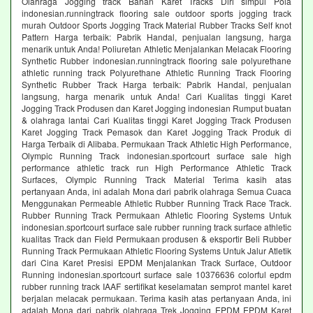
Olahraga Jogging track Bahan Karet Tracks Diri simpul Pola
indonesian.runningtrack flooring sale outdoor sports jogging track
murah Outdoor Sports Jogging Track Material Rubber Tracks Self knot
Pattern Harga terbaik: Pabrik Handal, penjualan langsung, harga
menarik untuk Anda! Poliuretan Athletic Menjalankan Melacak Flooring
Synthetic Rubber indonesian.runningtrack flooring sale polyurethane
athletic running track Polyurethane Athletic Running Track Flooring
Synthetic Rubber Track Harga terbaik: Pabrik Handal, penjualan
langsung, harga menarik untuk Anda! Cari Kualitas tinggi Karet
Jogging Track Produsen dan Karet Jogging indonesian Rumput buatan
& olahraga lantai Cari Kualitas tinggi Karet Jogging Track Produsen
Karet Jogging Track Pemasok dan Karet Jogging Track Produk di
Harga Terbaik di Alibaba. Permukaan Track Athletic High Performance,
Olympic Running Track indonesian.sportcourt surface sale high
performance athletic track run High Performance Athletic Track
Surfaces, Olympic Running Track Material Terima kasih atas
pertanyaan Anda, ini adalah Mona dari pabrik olahraga Semua Cuaca
Menggunakan Permeable Athletic Rubber Running Track Race Track.
Rubber Running Track Permukaan Athletic Flooring Systems Untuk
indonesian.sportcourt surface sale rubber running track surface athletic
kualitas Track dan Field Permukaan produsen & eksportir Beli Rubber
Running Track Permukaan Athletic Flooring Systems Untuk Jalur Atletik
dari Cina Karet Presisi EPDM Menjalankan Track Surface, Outdoor
Running indonesian.sportcourt surface sale 10376636 colorful epdm
rubber running track IAAF sertifikat keselamatan semprot mantel karet
berjalan melacak permukaan. Terima kasih atas pertanyaan Anda, ini
adalah Mona dari pabrik olahraga Trek Jogging EPDM EPDM Karet