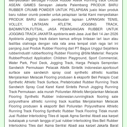
ASEAN GAMES Senayan Jakarta Palembang PRODUK BARU
RUBBER CRUMB POWDER UNTUK PELAPISAN jualo iklan produk
baru rubber crumb powder untuk pelapisan lantai Kami menyediakan
PRODUK BARU dalam pembuatan lapisan LAPANGAN TENIS,
VOLLEY, LINTASAN ATLETIK, JOGGING TRACK,
BADMINTON,FUTSAL. JASA PEMASANGAN RUBBER UNTUK
JOGGING TRACK JAKARTA ayobisnis.web Jasa Jual Beli 14 Jan 2026
Ayobisnis Jogging track dalam kamus artinya lintasan lari laun atau
fasilitas olahraga dengan rata rata area tempat olah raga lari ini
panjang Jual Produk Rubber Flooring dari PT Bagus Unggul Sejahtera
rubberindustri rubberflooring Rubber Flooring @Site:Material: Recycle
RubberProduct Application: Children Playground, Sport Commercial,
Water Park, Pool Deck, Jogging Track, Harga Pelapis Semprotan
Sandwich Permukaan Pelacak Atletik Sintetik indonesian.sportcourt
surface sale sandwich spray coat synthetic athletic kualitas
Menjalankan Melacak Flooring produsen & eksportir Beli Pelapis Coat
Synthetic Athletic Track Surface, Prefabricated Rubber Running Track
Sandwich Spray Coat Karet Karet Sintetis Penuh Jogging Running
Track Permukaan. ada murah Poliuretan Athletic Menjalankan Melacak
Flooring Synthetic Rubber indonesian.runningtrack flooring sale
polyurethane athletic running track kualitas Menjalankan Melacak
Flooring produsen & eksportir Beli Poliuretan Polyurethane Athletic
Running Track Flooring Synthetic Rubber Track Flooring Tidak murah
Jual Rubber Interlocking Tiles di lapak Agma Sentral Abadi asa karpet
bukalapak p rumah tangga of jual rubber interlocking tiles Beli Rubber
Interlocking Tiles dari Agma Sentral Abadi asa karpet Jakarta Barat