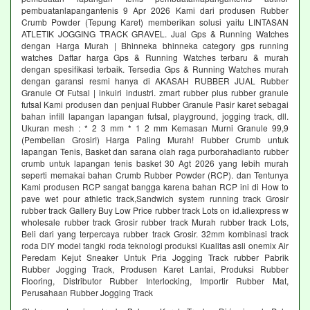
pembuatanlapangantenis 9 Apr 2026 Kami dari produsen Rubber
Crumb Powder (Tepung Karet) memberikan solusi yaitu LINTASAN
ATLETIK JOGGING TRACK GRAVEL. Jual Gps & Running Watches
dengan Harga Murah | Bhinneka bhinneka category gps running
watches Daftar harga Gps & Running Watches terbaru & murah
dengan spesifikasi terbaik. Tersedia Gps & Running Watches murah
dengan garansi resmi hanya di AKASAH RUBBER JUAL Rubber
Granule Of Futsal | inkuiri industri. zmart rubber plus rubber granule
futsal Kami produsen dan penjual Rubber Granule Pasir karet sebagai
bahan infill lapangan lapangan futsal, playground, jogging track, dll.
Ukuran mesh : * 2 3 mm * 1 2 mm Kemasan Murni Granule 99,9
(Pembelian Grosir!) Harga Paling Murah! Rubber Crumb untuk
lapangan Tenis, Basket dan sarana olah raga purborahadianto rubber
crumb untuk lapangan tenis basket 30 Agt 2026 yang lebih murah
seperti memakai bahan Crumb Rubber Powder (RCP). dan Tentunya
Kami produsen RCP sangat bangga karena bahan RCP ini di How to
pave wet pour athletic track,Sandwich system running track Grosir
rubber track Gallery Buy Low Price rubber track Lots on id.aliexpress w
wholesale rubber track Grosir rubber track Murah rubber track Lots,
Beli dari yang terpercaya rubber track Grosir. 32mm kombinasi track
roda DIY model tangki roda teknologi produksi Kualitas asli onemix Air
Peredam Kejut Sneaker Untuk Pria Jogging Track rubber Pabrik
Rubber Jogging Track, Produsen Karet Lantai, Produksi Rubber
Flooring, Distributor Rubber Interlocking, Importir Rubber Mat,
Perusahaan Rubber Jogging Track