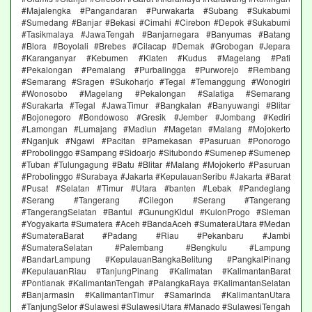
#Majalengka #Pangandaran #Purwakarta #Subang #Sukabumi
#Sumedang #Banjar #Bekasi #Cimahi #Cirebon #Depok #Sukabumi
#Tasikmalaya #JawaTengah #Banjarnegara #Banyumas #Batang
#Blora #Boyolali #Brebes #Cilacap #Demak #Grobogan #Jepara
#Karanganyar #Kebumen #Klaten #Kudus #Magelang #Pati
#Pekalongan #Pemalang #Purbalingga #Purworejo #Rembang
#Semarang #Sragen #Sukoharjo #Tegal #Temanggung #Wonogiri
#Wonosobo #Magelang #Pekalongan #Salatiga #Semarang
#Surakarta #Tegal #JawaTimur #Bangkalan #Banyuwangi #Blitar
#Bojonegoro #Bondowoso #Gresik #Jember #Jombang #Kediri
#Lamongan #Lumajang #Madiun #Magetan #Malang #Mojokerto
#Nganjuk #Ngawi #Pacitan #Pamekasan #Pasuruan #Ponorogo
#Probolinggo #Sampang #Sidoarjo #Situbondo #Sumenep #Sumenep
#Tuban #Tulungagung #Batu #Blitar #Malang #Mojokerto #Pasuruan
#Probolinggo #Surabaya #Jakarta #KepulauanSeribu #Jakarta #Barat
#Pusat #Selatan #Timur #Utara #banten #Lebak #Pandeglang
#Serang #Tangerang #Cilegon #Serang #Tangerang
#TangerangSelatan #Bantul #GunungKidul #KulonProgo #Sleman
#Yogyakarta #Sumatera #Aceh #BandaAceh #SumateraUtara #Medan
#SumateraBarat #Padang #Riau #Pekanbaru #Jambi
#SumateraSelatan #Palembang #Bengkulu #Lampung
#BandarLampung #KepulauanBangkaBelitung #PangkalPinang
#KepulauanRiau #TanjungPinang #Kalimatan #KalimantanBarat
#Pontianak #KalimantanTengah #PalangkaRaya #KalimantanSelatan
#Banjarmasin #KalimantanTimur #Samarinda #KalimantanUtara
#TanjungSelor #Sulawesi #SulawesiUtara #Manado #SulawesiTengah