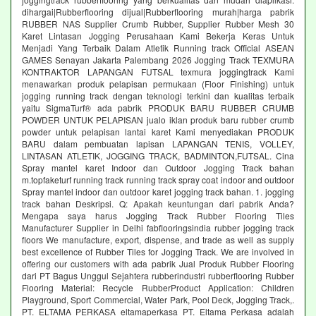
dihargai|Rubberflooring dijual|Rubberflooring murah|harga pabrik
RUBBER NAS Supplier Crumb Rubber, Supplier Rubber Mesh 30
Karet Lintasan Jogging Perusahaan Kami Bekerja Keras Untuk
Menjadi Yang Terbaik Dalam Atletik Running track Official ASEAN
GAMES Senayan Jakarta Palembang 2026 Jogging Track TEXMURA
KONTRAKTOR LAPANGAN FUTSAL texmura joggingtrack Kami
menawarkan produk pelapisan permukaan (Floor Finishing) untuk
jogging running track dengan teknologi terkini dan kualitas terbaik
yaitu SigmaTurf® ada pabrik PRODUK BARU RUBBER CRUMB
POWDER UNTUK PELAPISAN jualo iklan produk baru rubber crumb
powder untuk pelapisan lantai karet Kami menyediakan PRODUK
BARU dalam pembuatan lapisan LAPANGAN TENIS, VOLLEY,
LINTASAN ATLETIK, JOGGING TRACK, BADMINTON,FUTSAL. Cina
Spray mantel karet Indoor dan Outdoor Jogging Track bahan
m.topfaketurf running track running track spray coat indoor and outdoor
Spray mantel indoor dan outdoor karet jogging track bahan. 1. jogging
track bahan Deskripsi. Q: Apakah keuntungan dari pabrik Anda?
Mengapa saya harus Jogging Track Rubber Flooring Tiles
Manufacturer Supplier in Delhi fabflooringsindia rubber jogging track
floors We manufacture, export, dispense, and trade as well as supply
best excellence of Rubber Tiles for Jogging Track. We are involved in
offering our customers with ada pabrik Jual Produk Rubber Flooring
dari PT Bagus Unggul Sejahtera rubberindustri rubberflooring Rubber
Flooring Material: Recycle RubberProduct Application: Children
Playground, Sport Commercial, Water Park, Pool Deck, Jogging Track,.
PT. ELTAMA PERKASA eltamaperkasa PT. Eltama Perkasa adalah