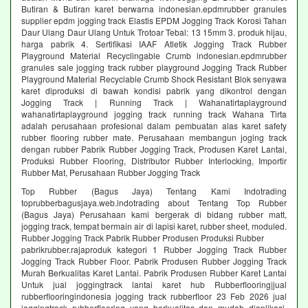
Butiran & Butiran karet berwarna indonesian.epdmrubber granules
supplier epdm jogging track Elastis EPDM Jogging Track Korosi Tahan
Daur Ulang Daur Ulang Untuk Trotoar Tebal: 13 15mm 3. produk hijau,
harga pabrik 4. Sertifikasi IAAF Atletik Jogging Track Rubber
Playground Material Recyclingable Crumb indonesian.epdmrubber
granules sale jogging track rubber playground Jogging Track Rubber
Playground Material Recyclable Crumb Shock Resistant Blok senyawa
karet diproduksi di bawah kondisi pabrik yang dikontrol dengan
Jogging Track | Running Track | Wahanatirtaplayground
wahanatirtaplayground jogging track running track Wahana Tirta
adalah perusahaan profesional dalam pembuatan alas karet safety
rubber flooring rubber mate. Perusahaan membangun joging track
dengan rubber Pabrik Rubber Jogging Track, Produsen Karet Lantai,
Produksi Rubber Flooring, Distributor Rubber Interlocking, Importir
Rubber Mat, Perusahaan Rubber Jogging Track
Top Rubber (Bagus Jaya) Tentang Kami Indotrading
toprubberbagusjaya.web.indotrading about Tentang Top Rubber
(Bagus Jaya) Perusahaan kami bergerak di bidang rubber matt,
jogging track, tempat bermain air di lapisi karet, rubber sheet, moduled.
Rubber Jogging Track Pabrik Rubber Produsen Produksi Rubber
pabrikrubber.rajaproduk kategori 1 Rubber Jogging Track Rubber
Jogging Track Rubber Floor. Pabrik Produsen Rubber Jogging Track
Murah Berkualitas Karet Lantai. Pabrik Produsen Rubber Karet Lantai
Untuk jual joggingtrack lantai karet hub Rubberflooring|jual
rubberflooringindonesia jogging track rubberfloor 23 Feb 2026 jual
joggingtrack rubberflooring yang berkualitas dan mudah diaplikasi.