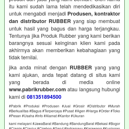
itu kami sudah lama telah mendedikasikan diri
untuk mengabdi menjadi
Produsen, kontraktor
yang siap membuat
dan distributor RUBBER
untuk hasil yang bagus dan harga terjangkau.
Tentunya jika Produk Rubber yang kami berikan
barangnya sesuai keinginan klien kami pada
akhirmya akan memberikan kebahagiaan yang
tidak ternilai.
jika anda minat dengan
yang yang
RUBBER
kami ajukan, anda tepat datang di situs kami
yang berada di media online
atau langsung hubungi
www.pabrikrubber.com
kami di
081351894500
#Pabrik #Produksi #Produsen #Jual #Grosir #Distributor #Murah
#Berkualitas #Bagus #Terpercaya #Pusat #Agen #Harga #Order #Toko
#Pesan #Usaha #Info #Alamat #Kantor #Ukuran
kami melayani #JawaBarat #Bandung #BandungBarat #Bekasi #Bogor
#Ciamis #Cianjur #Cirebon #Garut #Indramayu #Karawang #Kuningan