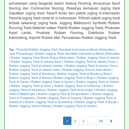
perusahaan yang bergerak dalam bidang Flooring, khususnya Sport
flooring dan Commercial flooring. Pesatnya kemajuan joging track
Dapatkan joging track Favorit Anda dari pabrik joging m.indonesian
Favorite joging track lantai di m.indonesian. Pilihlah pabrik joging track
terbaik sekarang! joging track. Jogging Waterproof Synthetic Rubber
Running Track Material rubber Pabrik Rubber Jogging Track, Produsen
Karet Lantai, Produksi Rubber Flooring, Distributor Rubber
Interlocking, Importir Rubber Mat, Perusahaan Rubber Jogging Track
Tag :
Produksi Rubber Jogging Track Standard Internasional Murah Berkualitas
|
Jasa Pemasangan Rubber Jogging Track Standard Internasional Murah Berkualitas
|
Rubber Jogging Track Murah Bagus Berkualitas
|
Rubber Jogging Track di Jakarta
|
Rubber Jogging Track di Jakarta Barat
|
Rubber Jogging Track di Jakarta Pusat
|
Rubber Jogging Track di Jakarta Selatan
|
Rubber Jogging Track di Jakarta Timur
|
Rubber Jogging Track di Jakarta Utara
|
Rubber Jogging Track di Jawa Barat
|
Rubber Jogging Track di Bandung
|
Rubber Jogging Track di Bandung Barat
|
Rubber Jogging Track di Bekasi
|
Rubber Jogging Track di Bogor
|
Rubber Jogging
Track di Ciamis
|
Rubber Jogging Track di Cianjur
|
Rubber Jogging Track di Cirebon
|
Rubber Jogging Track di Garut
|
Rubber Jogging Track di Indramayu
|
Rubber
Jogging Track di Karawang
|
Rubber Jogging Track di Kuningan
|
Rubber Jogging
Track di Majalengka
|
Rubber Jogging Track di Pangandaran
|
Rubber Jogging
Track di Purwakarta
|
Rubber Jogging Track di Subang
|
Rubber Jogging Track di
Sukabumi
|
Rubber Jogging Track di Sumedang
|
Rubber Jogging Track di Banjar
|
Rubber Jogging Track di Bekasi
|
Rubber Jogging Track di Cimahi
|
(current)
1
2
3
...
69