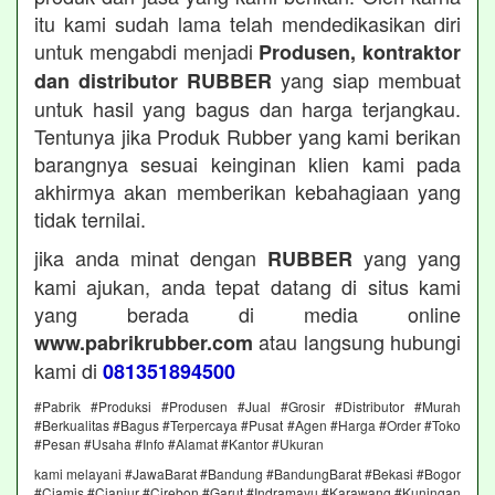
itu kami sudah lama telah mendedikasikan diri
untuk mengabdi menjadi
Produsen, kontraktor
yang siap membuat
dan distributor RUBBER
untuk hasil yang bagus dan harga terjangkau.
Tentunya jika Produk Rubber yang kami berikan
barangnya sesuai keinginan klien kami pada
akhirmya akan memberikan kebahagiaan yang
tidak ternilai.
jika anda minat dengan
yang yang
RUBBER
kami ajukan, anda tepat datang di situs kami
yang berada di media online
atau langsung hubungi
www.pabrikrubber.com
kami di
081351894500
#Pabrik #Produksi #Produsen #Jual #Grosir #Distributor #Murah
#Berkualitas #Bagus #Terpercaya #Pusat #Agen #Harga #Order #Toko
#Pesan #Usaha #Info #Alamat #Kantor #Ukuran
kami melayani #JawaBarat #Bandung #BandungBarat #Bekasi #Bogor
#Ciamis #Cianjur #Cirebon #Garut #Indramayu #Karawang #Kuningan