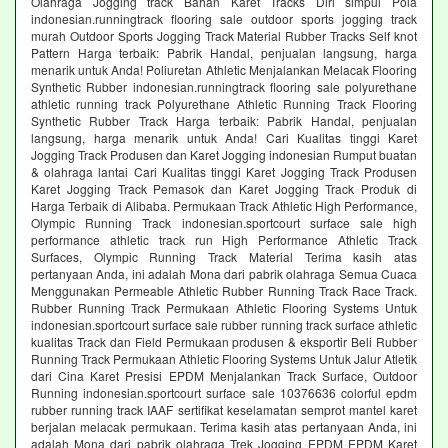
Olahraga Jogging track Bahan Karet Tracks Diri simpul Pola
indonesian.runningtrack flooring sale outdoor sports jogging track
murah Outdoor Sports Jogging Track Material Rubber Tracks Self knot
Pattern Harga terbaik: Pabrik Handal, penjualan langsung, harga
menarik untuk Anda! Poliuretan Athletic Menjalankan Melacak Flooring
Synthetic Rubber indonesian.runningtrack flooring sale polyurethane
athletic running track Polyurethane Athletic Running Track Flooring
Synthetic Rubber Track Harga terbaik: Pabrik Handal, penjualan
langsung, harga menarik untuk Anda! Cari Kualitas tinggi Karet
Jogging Track Produsen dan Karet Jogging indonesian Rumput buatan
& olahraga lantai Cari Kualitas tinggi Karet Jogging Track Produsen
Karet Jogging Track Pemasok dan Karet Jogging Track Produk di
Harga Terbaik di Alibaba. Permukaan Track Athletic High Performance,
Olympic Running Track indonesian.sportcourt surface sale high
performance athletic track run High Performance Athletic Track
Surfaces, Olympic Running Track Material Terima kasih atas
pertanyaan Anda, ini adalah Mona dari pabrik olahraga Semua Cuaca
Menggunakan Permeable Athletic Rubber Running Track Race Track.
Rubber Running Track Permukaan Athletic Flooring Systems Untuk
indonesian.sportcourt surface sale rubber running track surface athletic
kualitas Track dan Field Permukaan produsen & eksportir Beli Rubber
Running Track Permukaan Athletic Flooring Systems Untuk Jalur Atletik
dari Cina Karet Presisi EPDM Menjalankan Track Surface, Outdoor
Running indonesian.sportcourt surface sale 10376636 colorful epdm
rubber running track IAAF sertifikat keselamatan semprot mantel karet
berjalan melacak permukaan. Terima kasih atas pertanyaan Anda, ini
adalah Mona dari pabrik olahraga Trek Jogging EPDM EPDM Karet