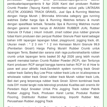
pembuatanlapangantenis 9 Apr 2026 Kami dari produsen Rubber
Crumb Powder (Tepung Karet) memberikan solusi yaitu LINTASAN
ATLETIK JOGGING TRACK GRAVEL. Jual Gps & Running Watches
dengan Harga Murah | Bhinneka bhinneka category gps running
watches Daftar harga Gps & Running Watches terbaru & murah
dengan spesifikasi terbaik. Tersedia Gps & Running Watches murah
dengan garansi resmi hanya di AKASAH RUBBER JUAL Rubber
Granule Of Futsal | inkuiri industri. zmart rubber plus rubber granule
futsal Kami produsen dan penjual Rubber Granule Pasir karet sebagai
bahan infill lapangan lapangan futsal, playground, jogging track, dll.
Ukuran mesh : * 2 3 mm * 1 2 mm Kemasan Murni Granule 99,9
(Pembelian Grosir!) Harga Paling Murah! Rubber Crumb untuk
lapangan Tenis, Basket dan sarana olah raga purborahadianto rubber
crumb untuk lapangan tenis basket 30 Agt 2026 yang lebih murah
seperti memakai bahan Crumb Rubber Powder (RCP). dan Tentunya
Kami produsen RCP sangat bangga karena bahan RCP ini di How to
pave wet pour athletic track,Sandwich system running track Grosir
rubber track Gallery Buy Low Price rubber track Lots on id.aliexpress w
wholesale rubber track Grosir rubber track Murah rubber track Lots,
Beli dari yang terpercaya rubber track Grosir. 32mm kombinasi track
roda DIY model tangki roda teknologi produksi Kualitas asli onemix Air
Peredam Kejut Sneaker Untuk Pria Jogging Track rubber Pabrik
Rubber Jogging Track, Produsen Karet Lantai, Produksi Rubber
Flooring, Distributor Rubber Interlocking, Importir Rubber Mat,
Perusahaan Rubber Jogging Track