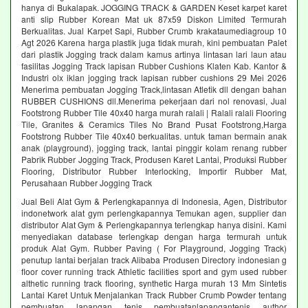
hanya di Bukalapak. JOGGING TRACK & GARDEN Keset karpet karet
anti slip Rubber Korean Mat uk 87x59 Diskon Limited Termurah
Berkualitas. Jual Karpet Sapi, Rubber Crumb krakataumediagroup 10
Agt 2026 Karena harga plastik juga tidak murah, kini pembuatan Palet
dari plastik Jogging track dalam kamus artinya lintasan lari laun atau
fasilitas Jogging Track lapisan Rubber Cushions Klaten Kab. Kantor &
Industri olx iklan jogging track lapisan rubber cushions 29 Mei 2026
Menerima pembuatan Jogging Track,lintasan Atletik dll dengan bahan
RUBBER CUSHIONS dll.Menerima pekerjaan dari nol renovasi, Jual
Footstrong Rubber Tile 40x40 harga murah ralali | Ralali ralali Flooring
Tile, Granites & Ceramics Tiles No Brand Pusat Footstrong,Harga
Footstrong Rubber Tile 40x40 berkualitas. untuk taman bermain anak
anak (playground), jogging track, lantai pinggir kolam renang rubber
Pabrik Rubber Jogging Track, Produsen Karet Lantai, Produksi Rubber
Flooring, Distributor Rubber Interlocking, Importir Rubber Mat,
Perusahaan Rubber Jogging Track
Jual Beli Alat Gym & Perlengkapannya di Indonesia, Agen, Distributor
indonetwork alat gym perlengkapannya Temukan agen, supplier dan
distributor Alat Gym & Perlengkapannya terlengkap hanya disini. Kami
menyediakan database terlengkap dengan harga termurah untuk
produk Alat Gym. Rubber Paving ( For Playground, Jogging Track)
penutup lantai berjalan track Alibaba Produsen Directory indonesian g
floor cover running track Athletic facilities sport and gym used rubber
althetic running track flooring, synthetic Harga murah 13 Mm Sintetis
Lantai Karet Untuk Menjalankan Track Rubber Crumb Powder tentang
pembuatan lapangan tenis pembuatanlapangantenis author