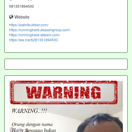
081351894500
Website
https://pabrikrubber.com/
https://runningtrack.akasahgroup.com/
https://runningtrack.akbam.com/
https://wa.me/6281351894500