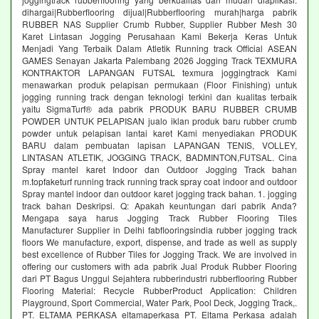
dihargai|Rubberflooring dijual|Rubberflooring murah|harga pabrik
RUBBER NAS Supplier Crumb Rubber, Supplier Rubber Mesh 30
Karet Lintasan Jogging Perusahaan Kami Bekerja Keras Untuk
Menjadi Yang Terbaik Dalam Atletik Running track Official ASEAN
GAMES Senayan Jakarta Palembang 2026 Jogging Track TEXMURA
KONTRAKTOR LAPANGAN FUTSAL texmura joggingtrack Kami
menawarkan produk pelapisan permukaan (Floor Finishing) untuk
jogging running track dengan teknologi terkini dan kualitas terbaik
yaitu SigmaTurf® ada pabrik PRODUK BARU RUBBER CRUMB
POWDER UNTUK PELAPISAN jualo iklan produk baru rubber crumb
powder untuk pelapisan lantai karet Kami menyediakan PRODUK
BARU dalam pembuatan lapisan LAPANGAN TENIS, VOLLEY,
LINTASAN ATLETIK, JOGGING TRACK, BADMINTON,FUTSAL. Cina
Spray mantel karet Indoor dan Outdoor Jogging Track bahan
m.topfaketurf running track running track spray coat indoor and outdoor
Spray mantel indoor dan outdoor karet jogging track bahan. 1. jogging
track bahan Deskripsi. Q: Apakah keuntungan dari pabrik Anda?
Mengapa saya harus Jogging Track Rubber Flooring Tiles
Manufacturer Supplier in Delhi fabflooringsindia rubber jogging track
floors We manufacture, export, dispense, and trade as well as supply
best excellence of Rubber Tiles for Jogging Track. We are involved in
offering our customers with ada pabrik Jual Produk Rubber Flooring
dari PT Bagus Unggul Sejahtera rubberindustri rubberflooring Rubber
Flooring Material: Recycle RubberProduct Application: Children
Playground, Sport Commercial, Water Park, Pool Deck, Jogging Track,.
PT. ELTAMA PERKASA eltamaperkasa PT. Eltama Perkasa adalah