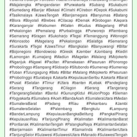
#Majalengka #Pangandaran #Purwakarta #Subang #Sukabumi
#Sumedang #Banjar #Bekasi #Cimahi #Cirebon #Depok #Sukabumi
#Tasikmalaya #JawaTengah #Banjarnegara #Banyumas #Batang
#Blora #Boyolali #Brebes #Cilacap #Demak #Grobogan #Jepara
#Karanganyar #Kebumen #Klaten #Kudus #Magelang #Pati
#Pekalongan #Pemalang #Purbalingga #Purworejo #Rembang
#Semarang #Sragen #Sukoharjo #Tegal #Temanggung #Wonogiri
#Wonosobo #Magelang #Pekalongan #Salatiga #Semarang
#Surakarta #Tegal #JawaTimur #Bangkalan #Banyuwangi #Blitar
#Bojonegoro #Bondowoso #Gresik #Jember #Jombang #Kediri
#Lamongan #Lumajang #Madiun #Magetan #Malang #Mojokerto
#Nganjuk #Ngawi #Pacitan #Pamekasan #Pasuruan #Ponorogo
#Probolinggo #Sampang #Sidoarjo #Situbondo #Sumenep #Sumenep
#Tuban #Tulungagung #Batu #Blitar #Malang #Mojokerto #Pasuruan
#Probolinggo #Surabaya #Jakarta #KepulauanSeribu #Jakarta #Barat
#Pusat #Selatan #Timur #Utara #banten #Lebak #Pandeglang
#Serang #Tangerang #Cilegon #Serang #Tangerang
#TangerangSelatan #Bantul #GunungKidul #KulonProgo #Sleman
#Yogyakarta #Sumatera #Aceh #BandaAceh #SumateraUtara #Medan
#SumateraBarat #Padang #Riau #Pekanbaru #Jambi
#SumateraSelatan #Palembang #Bengkulu #Lampung
#BandarLampung #KepulauanBangkaBelitung #PangkalPinang
#KepulauanRiau #TanjungPinang #Kalimatan #KalimantanBarat
#Pontianak #KalimantanTengah #PalangkaRaya #KalimantanSelatan
#Banjarmasin #KalimantanTimur #Samarinda #KalimantanUtara
#TanjungSelor #Sulawesi #SulawesiUtara #Manado #SulawesiTengah