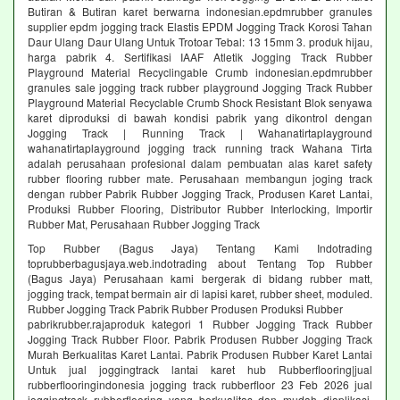
Butiran & Butiran karet berwarna indonesian.epdmrubber granules
supplier epdm jogging track Elastis EPDM Jogging Track Korosi Tahan
Daur Ulang Daur Ulang Untuk Trotoar Tebal: 13 15mm 3. produk hijau,
harga pabrik 4. Sertifikasi IAAF Atletik Jogging Track Rubber
Playground Material Recyclingable Crumb indonesian.epdmrubber
granules sale jogging track rubber playground Jogging Track Rubber
Playground Material Recyclable Crumb Shock Resistant Blok senyawa
karet diproduksi di bawah kondisi pabrik yang dikontrol dengan
Jogging Track | Running Track | Wahanatirtaplayground
wahanatirtaplayground jogging track running track Wahana Tirta
adalah perusahaan profesional dalam pembuatan alas karet safety
rubber flooring rubber mate. Perusahaan membangun joging track
dengan rubber Pabrik Rubber Jogging Track, Produsen Karet Lantai,
Produksi Rubber Flooring, Distributor Rubber Interlocking, Importir
Rubber Mat, Perusahaan Rubber Jogging Track
Top Rubber (Bagus Jaya) Tentang Kami Indotrading
toprubberbagusjaya.web.indotrading about Tentang Top Rubber
(Bagus Jaya) Perusahaan kami bergerak di bidang rubber matt,
jogging track, tempat bermain air di lapisi karet, rubber sheet, moduled.
Rubber Jogging Track Pabrik Rubber Produsen Produksi Rubber
pabrikrubber.rajaproduk kategori 1 Rubber Jogging Track Rubber
Jogging Track Rubber Floor. Pabrik Produsen Rubber Jogging Track
Murah Berkualitas Karet Lantai. Pabrik Produsen Rubber Karet Lantai
Untuk jual joggingtrack lantai karet hub Rubberflooring|jual
rubberflooringindonesia jogging track rubberfloor 23 Feb 2026 jual
joggingtrack rubberflooring yang berkualitas dan mudah diaplikasi.