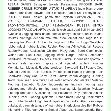
ASEAN GAMES Senayan Jakarta Palembang PRODUK BARU
RUBBER CRUMB POWDER UNTUK PELAPISAN jualo iklan produk
baru rubber crumb powder untuk pelapisan lantai Kami menyediakan
PRODUK BARU dalam pembuatan lapisan LAPANGAN TENIS,
VOLLEY, LINTASAN ATLETIK, JOGGING TRACK,
BADMINTON,FUTSAL. JASA PEMASANGAN RUBBER UNTUK
JOGGING TRACK JAKARTA ayobisnis.web Jasa Jual Beli 14 Jan 2026
Ayobisnis Jogging track dalam kamus artinya lintasan lari laun atau
fasilitas olahraga dengan rata rata area tempat olah raga lari ini
panjang Jual Produk Rubber Flooring dari PT Bagus Unggul Sejahtera
rubberindustri rubberflooring Rubber Flooring @Site:Material: Recycle
RubberProduct Application: Children Playground, Sport Commercial,
Water Park, Pool Deck, Jogging Track, Harga Pelapis Semprotan
Sandwich Permukaan Pelacak Atletik Sintetik indonesian.sportcourt
surface sale sandwich spray coat synthetic athletic kualitas
Menjalankan Melacak Flooring produsen & eksportir Beli Pelapis Coat
Synthetic Athletic Track Surface, Prefabricated Rubber Running Track
Sandwich Spray Coat Karet Karet Sintetis Penuh Jogging Running
Track Permukaan. ada murah Poliuretan Athletic Menjalankan Melacak
Flooring Synthetic Rubber indonesian.runningtrack flooring sale
polyurethane athletic running track kualitas Menjalankan Melacak
Flooring produsen & eksportir Beli Poliuretan Polyurethane Athletic
Running Track Flooring Synthetic Rubber Track Flooring Tidak murah
Jual Rubber Interlocking Tiles di lapak Agma Sentral Abadi asa karpet
bukalapak p rumah tangga of jual rubber interlocking tiles Beli Rubber
Interlocking Tiles dari Agma Sentral Abadi asa karpet Jakarta Barat