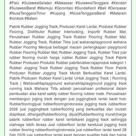
#Palu #SulawesiSelatan #Makassar #SulawesiTenggara #Kendari
#SulawesiBarat #Mamuju #Gorontalo #SundaKecil #Bali #Denpasar
#NusaTenggaraTimur #Kupang #NusaTenggaraBarat #Mataram
#lombok #Batam
Pabrik Rubber Jogging Track, Produsen Karet Lantai, Produksi Rubber
Flooring, Distributor Rubber Interlocking, Importir Rubber Mat,
Perusahaan Rubber Jogging Track Rubber Flooring Rubber Mat,
Rubber Jogging Track, Rubber Tiles jual wahanaplayground wahana
Rubber Flooring Menjual berbagai macam perlengkapan playground
Rubber Flooring Rubber Mat, Rubber Jogging Track, Rubber Tiles jual
rubber flooring murah harga rubber Rubber Jogging Track Pabrik
Rubber Produsen Produksi Rubber pabrikrubber.rajaproduk kategori 1
Rubber Jogging Track Rubber Jogging Track Rubber Floor. Pabrik
Produsen Rubber Jogging Track Murah Berkualitas Karet Lantai.
Pabrik Produsen Rubber Karet Lantai Untuk Jogging Track | Running
Track | Wahanatirtaplayground wahanatirtaplayground jogging track
running track Wahana Tirta adalah perusahaan profesional dalam
pembuatan alas karet safety rubber flooring rubber mate. Perusahaan
membangun joging track dengan jual joggingtrack lantai karet hub:
Rubberflooring|jual rubberflooringindonesia jogging track rubberfloor
2026 jual joggingtrack rubberflooring yang berkualitas dan mudah
diaplikasi. dihargai|Rubberflooring dijual|Rubberflooring murah|harga
pabrik rubberfloor rubber karet lantaikaret jogging track sehingga
olahraga lebih terasa Jual rubberfloor lantai karetJual jogging track
rubber flooring rubberflooringindonesia jual rubberfloor lantai karet 28
Feb 2026 jual rubberfloor lantai karet dengan kualitas baik dan harga