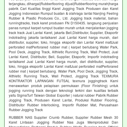
terjangkau, dihargai|Rubberflooring dijual|Rubberflooring murah|harga
pabrik Cari Kualitas tinggi Karet Jogging Track Produsen dan Karet
Jogging indonesian Rumput buatan & olahraga lantai Nanjing Feeling
Rubber & Plastic Produces Co., Ltd. Jogging track material, bahan
runningtracks, track karet produsen FN D150435. langsung penjualan
panas rumput karpet rumput buatan murah untuk menjalankan jogging
track track Jual Lantai Karet, jakarta Beli,Distributor, Supplier, Eksportir
indotrading jakarta lantaikaret Jual Lantai Karet harga murah, dari
distributor, supplier, toko, hingga eksportir dan Lantai Karet mattJual
perforated matPerforared rubber mat ( karpet berlubang Water Park,
Pool Deck, Jogging Track, Althletic Running Track, Wall Protect, Jual
Lantai Karet, Distributor, Beli, Supplier, Eksportir, Importir indotrading
lantaikaret Jual Lantai Karet harga murah, dari distributor, supplier,
toko, hingga eksportir Lantai Karet mattJual perforated matPerforared
rubber mat ( karpet berlubang. Water Park, Pool Deck, Jogging Track,
Althletic Running Track, Wall Protect, Jogging Track TEXMURA
KONTRAKTOR LAPANGAN FUTSAL texmura joggingtrack Kami
menawarkan produk pelapisan permukaan (Floor Finishing) untuk
jogging running track dengan teknologi terkini dan kualitas terbaik
yaitu SigmaTurf Taiwan Global Exporter | natural rubber Pabrik Rubber
Jogging Track, Produsen Karet Lantai, Produksi Rubber Flooring,
Distributor Rubber Interlocking, Importir Rubber Mat, Perusahaan
Rubber Jogging Track
RUBBER NAS Supplier Crumb Rubber, Supplier Rubber Mesh 30
Karet Lintasan Jogging Rubber Nas Juga Memproduksi Dan
Menyediakan Berbagai Produk Rubber Atletik Running track Official