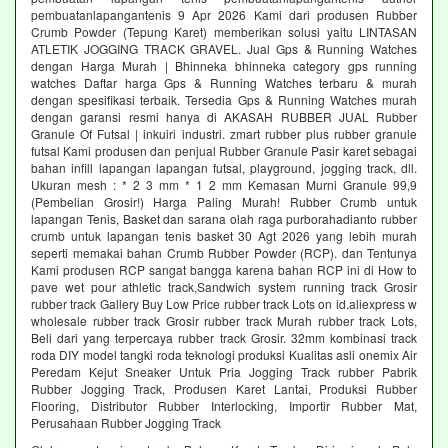
pembuatanlapangantenis 9 Apr 2026 Kami dari produsen Rubber
Crumb Powder (Tepung Karet) memberikan solusi yaitu LINTASAN
ATLETIK JOGGING TRACK GRAVEL. Jual Gps & Running Watches
dengan Harga Murah | Bhinneka bhinneka category gps running
watches Daftar harga Gps & Running Watches terbaru & murah
dengan spesifikasi terbaik. Tersedia Gps & Running Watches murah
dengan garansi resmi hanya di AKASAH RUBBER JUAL Rubber
Granule Of Futsal | inkuiri industri. zmart rubber plus rubber granule
futsal Kami produsen dan penjual Rubber Granule Pasir karet sebagai
bahan infill lapangan lapangan futsal, playground, jogging track, dll.
Ukuran mesh : * 2 3 mm * 1 2 mm Kemasan Murni Granule 99,9
(Pembelian Grosir!) Harga Paling Murah! Rubber Crumb untuk
lapangan Tenis, Basket dan sarana olah raga purborahadianto rubber
crumb untuk lapangan tenis basket 30 Agt 2026 yang lebih murah
seperti memakai bahan Crumb Rubber Powder (RCP). dan Tentunya
Kami produsen RCP sangat bangga karena bahan RCP ini di How to
pave wet pour athletic track,Sandwich system running track Grosir
rubber track Gallery Buy Low Price rubber track Lots on id.aliexpress w
wholesale rubber track Grosir rubber track Murah rubber track Lots,
Beli dari yang terpercaya rubber track Grosir. 32mm kombinasi track
roda DIY model tangki roda teknologi produksi Kualitas asli onemix Air
Peredam Kejut Sneaker Untuk Pria Jogging Track rubber Pabrik
Rubber Jogging Track, Produsen Karet Lantai, Produksi Rubber
Flooring, Distributor Rubber Interlocking, Importir Rubber Mat,
Perusahaan Rubber Jogging Track