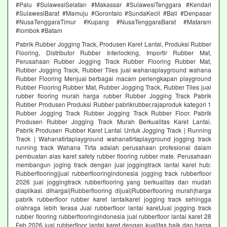
#Palu #SulawesiSelatan #Makassar #SulawesiTenggara #Kendari
#SulawesiBarat #Mamuju #Gorontalo #SundaKecil #Bali #Denpasar
#NusaTenggaraTimur #Kupang #NusaTenggaraBarat #Mataram
#lombok #Batam
Pabrik Rubber Jogging Track, Produsen Karet Lantai, Produksi Rubber
Flooring, Distributor Rubber Interlocking, Importir Rubber Mat,
Perusahaan Rubber Jogging Track Rubber Flooring Rubber Mat,
Rubber Jogging Track, Rubber Tiles jual wahanaplayground wahana
Rubber Flooring Menjual berbagai macam perlengkapan playground
Rubber Flooring Rubber Mat, Rubber Jogging Track, Rubber Tiles jual
rubber flooring murah harga rubber Rubber Jogging Track Pabrik
Rubber Produsen Produksi Rubber pabrikrubber.rajaproduk kategori 1
Rubber Jogging Track Rubber Jogging Track Rubber Floor. Pabrik
Produsen Rubber Jogging Track Murah Berkualitas Karet Lantai.
Pabrik Produsen Rubber Karet Lantai Untuk Jogging Track | Running
Track | Wahanatirtaplayground wahanatirtaplayground jogging track
running track Wahana Tirta adalah perusahaan profesional dalam
pembuatan alas karet safety rubber flooring rubber mate. Perusahaan
membangun joging track dengan jual joggingtrack lantai karet hub:
Rubberflooring|jual rubberflooringindonesia jogging track rubberfloor
2026 jual joggingtrack rubberflooring yang berkualitas dan mudah
diaplikasi. dihargai|Rubberflooring dijual|Rubberflooring murah|harga
pabrik rubberfloor rubber karet lantaikaret jogging track sehingga
olahraga lebih terasa Jual rubberfloor lantai karetJual jogging track
rubber flooring rubberflooringindonesia jual rubberfloor lantai karet 28
Feb 2026 jual rubberfloor lantai karet dengan kualitas baik dan harga