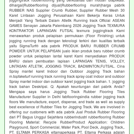
dihargai|Rubberflooring dijual|Rubberflooring murah|harga pabrik
RUBBER NAS Supplier Crumb Rubber, Supplier Rubber Mesh 30
Karet Lintasan Jogging Perusahaan Kami Bekerja Keras Untuk
Menjadi Yang Terbaik Dalam Atletik Running track Official ASEAN
GAMES Senayan Jakarta Palembang 2026 Jogging Track TEXMURA
KONTRAKTOR LAPANGAN FUTSAL texmura joggingtrack Kami
menawarkan produk pelapisan permukaan (Floor Finishing) untuk
jogging running track dengan teknologi terkini dan kualitas terbaik
yaitu SigmaTurf® ada pabrik PRODUK BARU RUBBER CRUMB
POWDER UNTUK PELAPISAN jualo iklan produk baru rubber crumb
powder untuk pelapisan lantai karet Kami menyediakan PRODUK
BARU dalam pembuatan lapisan LAPANGAN TENIS, VOLLEY,
LINTASAN ATLETIK, JOGGING TRACK, BADMINTON,FUTSAL. Cina
Spray mantel karet Indoor dan Outdoor Jogging Track bahan
m.topfaketurf running track running track spray coat indoor and outdoor
Spray mantel indoor dan outdoor karet jogging track bahan. 1. jogging
track bahan Deskripsi. Q: Apakah keuntungan dari pabrik Anda?
Mengapa saya harus Jogging Track Rubber Flooring Tiles
Manufacturer Supplier in Delhi fabflooringsindia rubber jogging track
floors We manufacture, export, dispense, and trade as well as supply
best excellence of Rubber Tiles for Jogging Track. We are involved in
offering our customers with ada pabrik Jual Produk Rubber Flooring
dari PT Bagus Unggul Sejahtera rubberindustri rubberflooring Rubber
Flooring Material: Recycle RubberProduct Application: Children
Playground, Sport Commercial, Water Park, Pool Deck, Jogging Track,.
PT. ELTAMA PERKASA eltamaperkasa PT. Eltama Perkasa adalah