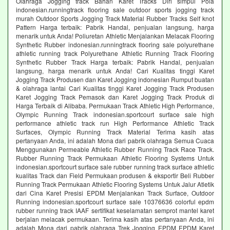
Olahraga Jogging track Bahan Karet Tracks Diri simpul Pola
indonesian.runningtrack flooring sale outdoor sports jogging track
murah Outdoor Sports Jogging Track Material Rubber Tracks Self knot
Pattern Harga terbaik: Pabrik Handal, penjualan langsung, harga
menarik untuk Anda! Poliuretan Athletic Menjalankan Melacak Flooring
Synthetic Rubber indonesian.runningtrack flooring sale polyurethane
athletic running track Polyurethane Athletic Running Track Flooring
Synthetic Rubber Track Harga terbaik: Pabrik Handal, penjualan
langsung, harga menarik untuk Anda! Cari Kualitas tinggi Karet
Jogging Track Produsen dan Karet Jogging indonesian Rumput buatan
& olahraga lantai Cari Kualitas tinggi Karet Jogging Track Produsen
Karet Jogging Track Pemasok dan Karet Jogging Track Produk di
Harga Terbaik di Alibaba. Permukaan Track Athletic High Performance,
Olympic Running Track indonesian.sportcourt surface sale high
performance athletic track run High Performance Athletic Track
Surfaces, Olympic Running Track Material Terima kasih atas
pertanyaan Anda, ini adalah Mona dari pabrik olahraga Semua Cuaca
Menggunakan Permeable Athletic Rubber Running Track Race Track.
Rubber Running Track Permukaan Athletic Flooring Systems Untuk
indonesian.sportcourt surface sale rubber running track surface athletic
kualitas Track dan Field Permukaan produsen & eksportir Beli Rubber
Running Track Permukaan Athletic Flooring Systems Untuk Jalur Atletik
dari Cina Karet Presisi EPDM Menjalankan Track Surface, Outdoor
Running indonesian.sportcourt surface sale 10376636 colorful epdm
rubber running track IAAF sertifikat keselamatan semprot mantel karet
berjalan melacak permukaan. Terima kasih atas pertanyaan Anda, ini
adalah Mona dari pabrik olahraga Trek Jogging EPDM EPDM Karet