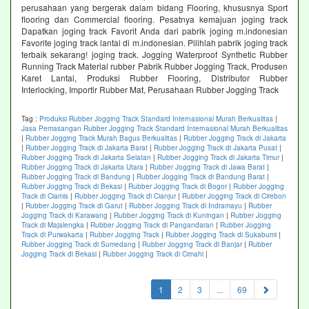
perusahaan yang bergerak dalam bidang Flooring, khususnya Sport
flooring dan Commercial flooring. Pesatnya kemajuan joging track
Dapatkan joging track Favorit Anda dari pabrik joging m.indonesian
Favorite joging track lantai di m.indonesian. Pilihlah pabrik joging track
terbaik sekarang! joging track. Jogging Waterproof Synthetic Rubber
Running Track Material rubber Pabrik Rubber Jogging Track, Produsen
Karet Lantai, Produksi Rubber Flooring, Distributor Rubber
Interlocking, Importir Rubber Mat, Perusahaan Rubber Jogging Track
Tag :
Produksi Rubber Jogging Track Standard Internasional Murah Berkualitas
|
Jasa Pemasangan Rubber Jogging Track Standard Internasional Murah Berkualitas
|
Rubber Jogging Track Murah Bagus Berkualitas
|
Rubber Jogging Track di Jakarta
|
Rubber Jogging Track di Jakarta Barat
|
Rubber Jogging Track di Jakarta Pusat
|
Rubber Jogging Track di Jakarta Selatan
|
Rubber Jogging Track di Jakarta Timur
|
Rubber Jogging Track di Jakarta Utara
|
Rubber Jogging Track di Jawa Barat
|
Rubber Jogging Track di Bandung
|
Rubber Jogging Track di Bandung Barat
|
Rubber Jogging Track di Bekasi
|
Rubber Jogging Track di Bogor
|
Rubber Jogging
Track di Ciamis
|
Rubber Jogging Track di Cianjur
|
Rubber Jogging Track di Cirebon
|
Rubber Jogging Track di Garut
|
Rubber Jogging Track di Indramayu
|
Rubber
Jogging Track di Karawang
|
Rubber Jogging Track di Kuningan
|
Rubber Jogging
Track di Majalengka
|
Rubber Jogging Track di Pangandaran
|
Rubber Jogging
Track di Purwakarta
|
Rubber Jogging Track
|
Rubber Jogging Track di Sukabumi
|
Rubber Jogging Track di Sumedang
|
Rubber Jogging Track di Banjar
|
Rubber
Jogging Track di Bekasi
|
Rubber Jogging Track di Cimahi
|
(current)
1
2
3
...
69