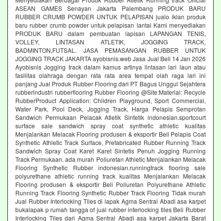
ASEAN GAMES Senayan Jakarta Palembang PRODUK BARU
RUBBER CRUMB POWDER UNTUK PELAPISAN jualo iklan produk
baru rubber crumb powder untuk pelapisan lantai Kami menyediakan
PRODUK BARU dalam pembuatan lapisan LAPANGAN TENIS,
VOLLEY, LINTASAN ATLETIK, JOGGING TRACK,
BADMINTON,FUTSAL. JASA PEMASANGAN RUBBER UNTUK
JOGGING TRACK JAKARTA ayobisnis.web Jasa Jual Beli 14 Jan 2026
Ayobisnis Jogging track dalam kamus artinya lintasan lari laun atau
fasilitas olahraga dengan rata rata area tempat olah raga lari ini
panjang Jual Produk Rubber Flooring dari PT Bagus Unggul Sejahtera
rubberindustri rubberflooring Rubber Flooring @Site:Material: Recycle
RubberProduct Application: Children Playground, Sport Commercial,
Water Park, Pool Deck, Jogging Track, Harga Pelapis Semprotan
Sandwich Permukaan Pelacak Atletik Sintetik indonesian.sportcourt
surface sale sandwich spray coat synthetic athletic kualitas
Menjalankan Melacak Flooring produsen & eksportir Beli Pelapis Coat
Synthetic Athletic Track Surface, Prefabricated Rubber Running Track
Sandwich Spray Coat Karet Karet Sintetis Penuh Jogging Running
Track Permukaan. ada murah Poliuretan Athletic Menjalankan Melacak
Flooring Synthetic Rubber indonesian.runningtrack flooring sale
polyurethane athletic running track kualitas Menjalankan Melacak
Flooring produsen & eksportir Beli Poliuretan Polyurethane Athletic
Running Track Flooring Synthetic Rubber Track Flooring Tidak murah
Jual Rubber Interlocking Tiles di lapak Agma Sentral Abadi asa karpet
bukalapak p rumah tangga of jual rubber interlocking tiles Beli Rubber
Interlocking Tiles dari Agma Sentral Abadi asa karpet Jakarta Barat