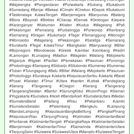
#Majalengka #Pangandaran #Purwakarta #Subang #Sukabumi
#Sumedang #Banjar #Bekasi #Cimahi #Cirebon #Depok #Sukabumi
#Tasikmalaya #JawaTengah #Banjarnegara #Banyumas #Batang
#Blora #Boyolali #Brebes #Cilacap #Demak #Grobogan #Jepara
#Karanganyar #Kebumen #Klaten #Kudus #Magelang #Pati
#Pekalongan #Pemalang #Purbalingga #Purworejo #Rembang
#Semarang #Sragen #Sukoharjo #Tegal #Temanggung #Wonogiri
#Wonosobo #Magelang #Pekalongan #Salatiga #Semarang
#Surakarta #Tegal #JawaTimur #Bangkalan #Banyuwangi #Blitar
#Bojonegoro #Bondowoso #Gresik #Jember #Jombang #Kediri
#Lamongan #Lumajang #Madiun #Magetan #Malang #Mojokerto
#Nganjuk #Ngawi #Pacitan #Pamekasan #Pasuruan #Ponorogo
#Probolinggo #Sampang #Sidoarjo #Situbondo #Sumenep #Sumenep
#Tuban #Tulungagung #Batu #Blitar #Malang #Mojokerto #Pasuruan
#Probolinggo #Surabaya #Jakarta #KepulauanSeribu #Jakarta #Barat
#Pusat #Selatan #Timur #Utara #banten #Lebak #Pandeglang
#Serang #Tangerang #Cilegon #Serang #Tangerang
#TangerangSelatan #Bantul #GunungKidul #KulonProgo #Sleman
#Yogyakarta #Sumatera #Aceh #BandaAceh #SumateraUtara #Medan
#SumateraBarat #Padang #Riau #Pekanbaru #Jambi
#SumateraSelatan #Palembang #Bengkulu #Lampung
#BandarLampung #KepulauanBangkaBelitung #PangkalPinang
#KepulauanRiau #TanjungPinang #Kalimatan #KalimantanBarat
#Pontianak #KalimantanTengah #PalangkaRaya #KalimantanSelatan
#Banjarmasin #KalimantanTimur #Samarinda #KalimantanUtara
#TanjungSelor #Sulawesi #SulawesiUtara #Manado #SulawesiTengah