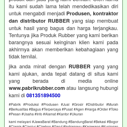
itu kami sudah lama telah mendedikasikan diri
untuk mengabdi menjadi
Produsen, kontraktor
yang siap membuat
dan distributor RUBBER
untuk hasil yang bagus dan harga terjangkau.
Tentunya jika Produk Rubber yang kami berikan
barangnya sesuai keinginan klien kami pada
akhirmya akan memberikan kebahagiaan yang
tidak ternilai.
jika anda minat dengan
yang yang
RUBBER
kami ajukan, anda tepat datang di situs kami
yang berada di media online
atau langsung hubungi
www.pabrikrubber.com
kami di
081351894500
#Pabrik #Produksi #Produsen #Jual #Grosir #Distributor #Murah
#Berkualitas #Bagus #Terpercaya #Pusat #Agen #Harga #Order #Toko
#Pesan #Usaha #Info #Alamat #Kantor #Ukuran
kami melayani #JawaBarat #Bandung #BandungBarat #Bekasi #Bogor
#Ciamis #Cianjur #Cirebon #Garut #Indramayu #Karawang #Kuningan