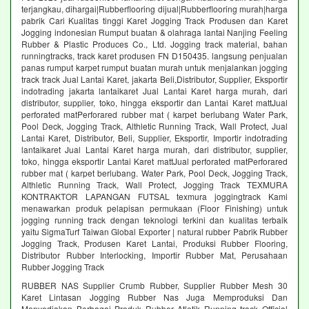
terjangkau, dihargai|Rubberflooring dijual|Rubberflooring murah|harga
pabrik Cari Kualitas tinggi Karet Jogging Track Produsen dan Karet
Jogging indonesian Rumput buatan & olahraga lantai Nanjing Feeling
Rubber & Plastic Produces Co., Ltd. Jogging track material, bahan
runningtracks, track karet produsen FN D150435. langsung penjualan
panas rumput karpet rumput buatan murah untuk menjalankan jogging
track track Jual Lantai Karet, jakarta Beli,Distributor, Supplier, Eksportir
indotrading jakarta lantaikaret Jual Lantai Karet harga murah, dari
distributor, supplier, toko, hingga eksportir dan Lantai Karet mattJual
perforated matPerforared rubber mat ( karpet berlubang Water Park,
Pool Deck, Jogging Track, Althletic Running Track, Wall Protect, Jual
Lantai Karet, Distributor, Beli, Supplier, Eksportir, Importir indotrading
lantaikaret Jual Lantai Karet harga murah, dari distributor, supplier,
toko, hingga eksportir Lantai Karet mattJual perforated matPerforared
rubber mat ( karpet berlubang. Water Park, Pool Deck, Jogging Track,
Althletic Running Track, Wall Protect, Jogging Track TEXMURA
KONTRAKTOR LAPANGAN FUTSAL texmura joggingtrack Kami
menawarkan produk pelapisan permukaan (Floor Finishing) untuk
jogging running track dengan teknologi terkini dan kualitas terbaik
yaitu SigmaTurf Taiwan Global Exporter | natural rubber Pabrik Rubber
Jogging Track, Produsen Karet Lantai, Produksi Rubber Flooring,
Distributor Rubber Interlocking, Importir Rubber Mat, Perusahaan
Rubber Jogging Track
RUBBER NAS Supplier Crumb Rubber, Supplier Rubber Mesh 30
Karet Lintasan Jogging Rubber Nas Juga Memproduksi Dan
Menyediakan Berbagai Produk Rubber Atletik Running track Official