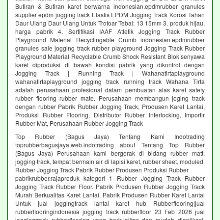
Butiran & Butiran karet berwarna indonesian.epdmrubber granules
supplier epdm jogging track Elastis EPDM Jogging Track Korosi Tahan
Daur Ulang Daur Ulang Untuk Trotoar Tebal: 13 15mm 3. produk hijau,
harga pabrik 4. Sertifikasi IAAF Atletik Jogging Track Rubber
Playground Material Recyclingable Crumb indonesian.epdmrubber
granules sale jogging track rubber playground Jogging Track Rubber
Playground Material Recyclable Crumb Shock Resistant Blok senyawa
karet diproduksi di bawah kondisi pabrik yang dikontrol dengan
Jogging Track | Running Track | Wahanatirtaplayground
wahanatirtaplayground jogging track running track Wahana Tirta
adalah perusahaan profesional dalam pembuatan alas karet safety
rubber flooring rubber mate. Perusahaan membangun joging track
dengan rubber Pabrik Rubber Jogging Track, Produsen Karet Lantai,
Produksi Rubber Flooring, Distributor Rubber Interlocking, Importir
Rubber Mat, Perusahaan Rubber Jogging Track
Top Rubber (Bagus Jaya) Tentang Kami Indotrading
toprubberbagusjaya.web.indotrading about Tentang Top Rubber
(Bagus Jaya) Perusahaan kami bergerak di bidang rubber matt,
jogging track, tempat bermain air di lapisi karet, rubber sheet, moduled.
Rubber Jogging Track Pabrik Rubber Produsen Produksi Rubber
pabrikrubber.rajaproduk kategori 1 Rubber Jogging Track Rubber
Jogging Track Rubber Floor. Pabrik Produsen Rubber Jogging Track
Murah Berkualitas Karet Lantai. Pabrik Produsen Rubber Karet Lantai
Untuk jual joggingtrack lantai karet hub Rubberflooring|jual
rubberflooringindonesia jogging track rubberfloor 23 Feb 2026 jual
joggingtrack rubberflooring yang berkualitas dan mudah diaplikasi.