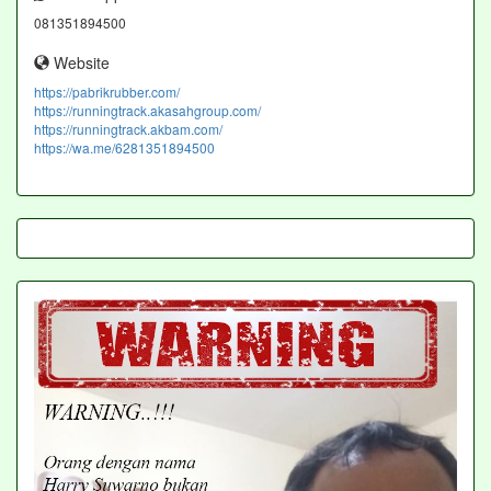
081351894500
Website
https://pabrikrubber.com/
https://runningtrack.akasahgroup.com/
https://runningtrack.akbam.com/
https://wa.me/6281351894500