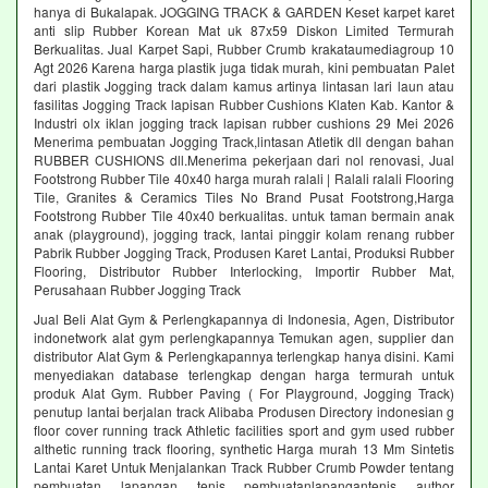
hanya di Bukalapak. JOGGING TRACK & GARDEN Keset karpet karet
anti slip Rubber Korean Mat uk 87x59 Diskon Limited Termurah
Berkualitas. Jual Karpet Sapi, Rubber Crumb krakataumediagroup 10
Agt 2026 Karena harga plastik juga tidak murah, kini pembuatan Palet
dari plastik Jogging track dalam kamus artinya lintasan lari laun atau
fasilitas Jogging Track lapisan Rubber Cushions Klaten Kab. Kantor &
Industri olx iklan jogging track lapisan rubber cushions 29 Mei 2026
Menerima pembuatan Jogging Track,lintasan Atletik dll dengan bahan
RUBBER CUSHIONS dll.Menerima pekerjaan dari nol renovasi, Jual
Footstrong Rubber Tile 40x40 harga murah ralali | Ralali ralali Flooring
Tile, Granites & Ceramics Tiles No Brand Pusat Footstrong,Harga
Footstrong Rubber Tile 40x40 berkualitas. untuk taman bermain anak
anak (playground), jogging track, lantai pinggir kolam renang rubber
Pabrik Rubber Jogging Track, Produsen Karet Lantai, Produksi Rubber
Flooring, Distributor Rubber Interlocking, Importir Rubber Mat,
Perusahaan Rubber Jogging Track
Jual Beli Alat Gym & Perlengkapannya di Indonesia, Agen, Distributor
indonetwork alat gym perlengkapannya Temukan agen, supplier dan
distributor Alat Gym & Perlengkapannya terlengkap hanya disini. Kami
menyediakan database terlengkap dengan harga termurah untuk
produk Alat Gym. Rubber Paving ( For Playground, Jogging Track)
penutup lantai berjalan track Alibaba Produsen Directory indonesian g
floor cover running track Athletic facilities sport and gym used rubber
althetic running track flooring, synthetic Harga murah 13 Mm Sintetis
Lantai Karet Untuk Menjalankan Track Rubber Crumb Powder tentang
pembuatan lapangan tenis pembuatanlapangantenis author