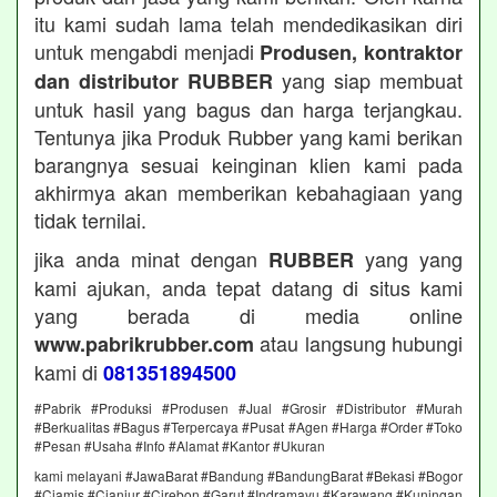
itu kami sudah lama telah mendedikasikan diri
untuk mengabdi menjadi
Produsen, kontraktor
yang siap membuat
dan distributor RUBBER
untuk hasil yang bagus dan harga terjangkau.
Tentunya jika Produk Rubber yang kami berikan
barangnya sesuai keinginan klien kami pada
akhirmya akan memberikan kebahagiaan yang
tidak ternilai.
jika anda minat dengan
yang yang
RUBBER
kami ajukan, anda tepat datang di situs kami
yang berada di media online
atau langsung hubungi
www.pabrikrubber.com
kami di
081351894500
#Pabrik #Produksi #Produsen #Jual #Grosir #Distributor #Murah
#Berkualitas #Bagus #Terpercaya #Pusat #Agen #Harga #Order #Toko
#Pesan #Usaha #Info #Alamat #Kantor #Ukuran
kami melayani #JawaBarat #Bandung #BandungBarat #Bekasi #Bogor
#Ciamis #Cianjur #Cirebon #Garut #Indramayu #Karawang #Kuningan