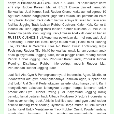
hanya di Bukalapak. JOGGING TRACK & GARDEN Keset karpet karet
anti slip Rubber Korean Mat uk 87x59 Diskon Limited Termurah
Berkualitas. Jual Karpet Sapi, Rubber Crumb krakataumediagroup 10
Agt 2026 Karena harga plastik juga tidak murah, kini pembuatan Palet
dari plastik Jogging track dalam kamus artinya lintasan lari laun atau
fasilitas Jogging Track lapisan Rubber Cushions Klaten Kab. Kantor &
Industri olx iklan jogging track lapisan rubber cushions 29 Mei 2026
Menerima pembuatan Jogging Track,lintasan Atletik dll dengan bahan
RUBBER CUSHIONS dll.Menerima pekerjaan dari nol renovasi, Jual
Footstrong Rubber Tile 40x40 harga murah ralali | Ralali ralali Flooring
Tile, Granites & Ceramics Tiles No Brand Pusat Footstrong,Harga
Footstrong Rubber Tile 40x40 berkualitas. untuk taman bermain anak
anak (playground), jogging track, lantai pinggir kolam renang rubber
Pabrik Rubber Jogging Track, Produsen Karet Lantai, Produksi Rubber
Flooring, Distributor Rubber Interlocking, Importir Rubber Mat,
Perusahaan Rubber Jogging Track
Jual Beli Alat Gym & Perlengkapannya di Indonesia, Agen, Distributor
indonetwork alat gym perlengkapannya Temukan agen, supplier dan
distributor Alat Gym & Perlengkapannya terlengkap hanya disini. Kami
menyediakan database terlengkap dengan harga termurah untuk
produk Alat Gym. Rubber Paving ( For Playground, Jogging Track)
penutup lantai berjalan track Alibaba Produsen Directory indonesian g
floor cover running track Athletic facilities sport and gym used rubber
althetic running track flooring, synthetic Harga murah 13 Mm Sintetis
Lantai Karet Untuk Menjalankan Track Rubber Crumb Powder tentang
pembuatan lapangan tenis pembuatanlapangantenis author