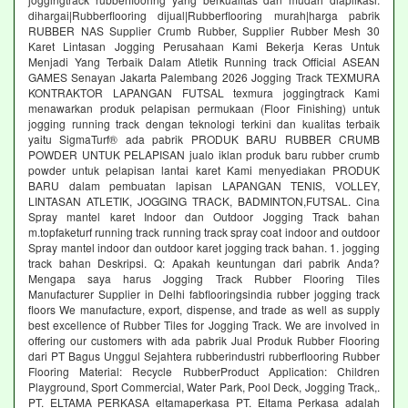
dihargai|Rubberflooring dijual|Rubberflooring murah|harga pabrik
RUBBER NAS Supplier Crumb Rubber, Supplier Rubber Mesh 30
Karet Lintasan Jogging Perusahaan Kami Bekerja Keras Untuk
Menjadi Yang Terbaik Dalam Atletik Running track Official ASEAN
GAMES Senayan Jakarta Palembang 2026 Jogging Track TEXMURA
KONTRAKTOR LAPANGAN FUTSAL texmura joggingtrack Kami
menawarkan produk pelapisan permukaan (Floor Finishing) untuk
jogging running track dengan teknologi terkini dan kualitas terbaik
yaitu SigmaTurf® ada pabrik PRODUK BARU RUBBER CRUMB
POWDER UNTUK PELAPISAN jualo iklan produk baru rubber crumb
powder untuk pelapisan lantai karet Kami menyediakan PRODUK
BARU dalam pembuatan lapisan LAPANGAN TENIS, VOLLEY,
LINTASAN ATLETIK, JOGGING TRACK, BADMINTON,FUTSAL. Cina
Spray mantel karet Indoor dan Outdoor Jogging Track bahan
m.topfaketurf running track running track spray coat indoor and outdoor
Spray mantel indoor dan outdoor karet jogging track bahan. 1. jogging
track bahan Deskripsi. Q: Apakah keuntungan dari pabrik Anda?
Mengapa saya harus Jogging Track Rubber Flooring Tiles
Manufacturer Supplier in Delhi fabflooringsindia rubber jogging track
floors We manufacture, export, dispense, and trade as well as supply
best excellence of Rubber Tiles for Jogging Track. We are involved in
offering our customers with ada pabrik Jual Produk Rubber Flooring
dari PT Bagus Unggul Sejahtera rubberindustri rubberflooring Rubber
Flooring Material: Recycle RubberProduct Application: Children
Playground, Sport Commercial, Water Park, Pool Deck, Jogging Track,.
PT. ELTAMA PERKASA eltamaperkasa PT. Eltama Perkasa adalah