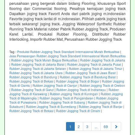
perusahaan yang bergerak dalam bidang Flooring, khususnya Sport
flooring dan Commercial flooring. Pesatnya kemajuan joging track
Dapatkan joging track Favorit Anda dari pabrik joging m.indonesian
Favorite joging track lantai di m.indonesian. Pilihlah pabrik joging track
terbaik sekarang! joging track. Jogging Waterproof Synthetic Rubber
Running Track Material rubber Pabrik Rubber Jogging Track, Produsen
Karet Lantai, Produksi Rubber Flooring, Distributor Rubber
Interlocking, Importir Rubber Mat, Perusahaan Rubber Jogging Track
Tag :
Produksi Rubber Jogging Track Standard Internasional Murah Berkualitas
|
Jasa Pemasangan Rubber Jogging Track Standard Internasional Murah Berkualitas
|
Rubber Jogging Track Murah Bagus Berkualitas
|
Rubber Jogging Track di Jakarta
|
Rubber Jogging Track di Jakarta Barat
|
Rubber Jogging Track di Jakarta Pusat
|
Rubber Jogging Track di Jakarta Selatan
|
Rubber Jogging Track di Jakarta Timur
|
Rubber Jogging Track di Jakarta Utara
|
Rubber Jogging Track di Jawa Barat
|
Rubber Jogging Track di Bandung
|
Rubber Jogging Track di Bandung Barat
|
Rubber Jogging Track di Bekasi
|
Rubber Jogging Track di Bogor
|
Rubber Jogging
Track di Ciamis
|
Rubber Jogging Track di Cianjur
|
Rubber Jogging Track di Cirebon
|
Rubber Jogging Track di Garut
|
Rubber Jogging Track di Indramayu
|
Rubber
Jogging Track di Karawang
|
Rubber Jogging Track di Kuningan
|
Rubber Jogging
Track di Majalengka
|
Rubber Jogging Track di Pangandaran
|
Rubber Jogging
Track di Purwakarta
|
Rubber Jogging Track di Subang
|
Rubber Jogging Track di
Sukabumi
|
Rubber Jogging Track di Sumedang
|
Rubber Jogging Track di Banjar
|
Rubber Jogging Track di Bekasi
|
Rubber Jogging Track di Cimahi
|
(current)
1
2
3
...
69