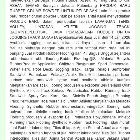
ASEAN GAMES Senayan Jakarta Palembang PRODUK BARU
RUBBER CRUMB POWDER UNTUK PELAPISAN jualo iklan produk
baru rubber crumb powder untuk pelapisan lantai Kami menyediakan
PRODUK BARU dalam pembuatan lapisan LAPANGAN TENIS,
VOLLEY, LINTASAN ATLETIK, JOGGING TRACK,
BADMINTON,FUTSAL. JASA PEMASANGAN RUBBER UNTUK
JOGGING TRACK JAKARTA ayobisnis.web Jasa Jual Beli 14 Jan 2026
Ayobisnis Jogging track dalam kamus artinya lintasan lari laun atau
fasilitas olahraga dengan rata rata area tempat olah raga lari ini
panjang Jual Produk Rubber Flooring dari PT Bagus Unggul Sejahtera
rubberindustri rubberflooring Rubber Flooring @Site:Material: Recycle
RubberProduct Application: Children Playground, Sport Commercial,
Water Park, Pool Deck, Jogging Track, Harga Pelapis Semprotan
Sandwich Permukaan Pelacak Atletik Sintetik indonesian.sportcourt
surface sale sandwich spray coat synthetic athletic kualitas
Menjalankan Melacak Flooring produsen & eksportir Beli Pelapis Coat
Synthetic Athletic Track Surface, Prefabricated Rubber Running Track
Sandwich Spray Coat Karet Karet Sintetis Penuh Jogging Running
Track Permukaan. ada murah Poliuretan Athletic Menjalankan Melacak
Flooring Synthetic Rubber indonesian.runningtrack flooring sale
polyurethane athletic running track kualitas Menjalankan Melacak
Flooring produsen & eksportir Beli Poliuretan Polyurethane Athletic
Running Track Flooring Synthetic Rubber Track Flooring Tidak murah
Jual Rubber Interlocking Tiles di lapak Agma Sentral Abadi asa karpet
bukalapak p rumah tangga of jual rubber interlocking tiles Beli Rubber
Interlocking Tiles dari Agma Sentral Abadi asa karpet Jakarta Barat