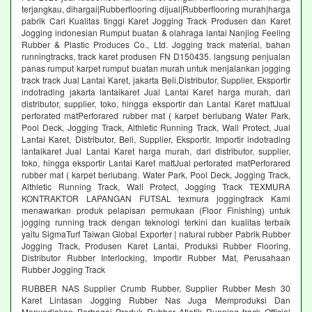
terjangkau, dihargai|Rubberflooring dijual|Rubberflooring murah|harga
pabrik Cari Kualitas tinggi Karet Jogging Track Produsen dan Karet
Jogging indonesian Rumput buatan & olahraga lantai Nanjing Feeling
Rubber & Plastic Produces Co., Ltd. Jogging track material, bahan
runningtracks, track karet produsen FN D150435. langsung penjualan
panas rumput karpet rumput buatan murah untuk menjalankan jogging
track track Jual Lantai Karet, jakarta Beli,Distributor, Supplier, Eksportir
indotrading jakarta lantaikaret Jual Lantai Karet harga murah, dari
distributor, supplier, toko, hingga eksportir dan Lantai Karet mattJual
perforated matPerforared rubber mat ( karpet berlubang Water Park,
Pool Deck, Jogging Track, Althletic Running Track, Wall Protect, Jual
Lantai Karet, Distributor, Beli, Supplier, Eksportir, Importir indotrading
lantaikaret Jual Lantai Karet harga murah, dari distributor, supplier,
toko, hingga eksportir Lantai Karet mattJual perforated matPerforared
rubber mat ( karpet berlubang. Water Park, Pool Deck, Jogging Track,
Althletic Running Track, Wall Protect, Jogging Track TEXMURA
KONTRAKTOR LAPANGAN FUTSAL texmura joggingtrack Kami
menawarkan produk pelapisan permukaan (Floor Finishing) untuk
jogging running track dengan teknologi terkini dan kualitas terbaik
yaitu SigmaTurf Taiwan Global Exporter | natural rubber Pabrik Rubber
Jogging Track, Produsen Karet Lantai, Produksi Rubber Flooring,
Distributor Rubber Interlocking, Importir Rubber Mat, Perusahaan
Rubber Jogging Track
RUBBER NAS Supplier Crumb Rubber, Supplier Rubber Mesh 30
Karet Lintasan Jogging Rubber Nas Juga Memproduksi Dan
Menyediakan Berbagai Produk Rubber Atletik Running track Official