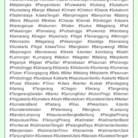
#Majalengka #Pangandaran #Purwakarta #Subang #Sukabumi
#Sumedang #Banjar #Bekasi #Cimahi #Cirebon #Depok #Sukabumi
#Tasikmalaya #JawaTengah #Banjarnegara #Banyumas #Batang
#Blora #Boyolali #Brebes #Cilacap #Demak #Grobogan #Jepara
#Karanganyar #Kebumen #Klaten #Kudus #Magelang #Pati
#Pekalongan #Pemalang #Purbalingga #Purworejo #Rembang
#Semarang #Sragen #Sukoharjo #Tegal #Temanggung #Wonogiri
#Wonosobo #Magelang #Pekalongan #Salatiga #Semarang
#Surakarta #Tegal #JawaTimur #Bangkalan #Banyuwangi #Blitar
#Bojonegoro #Bondowoso #Gresik #Jember #Jombang #Kediri
#Lamongan #Lumajang #Madiun #Magetan #Malang #Mojokerto
#Nganjuk #Ngawi #Pacitan #Pamekasan #Pasuruan #Ponorogo
#Probolinggo #Sampang #Sidoarjo #Situbondo #Sumenep #Sumenep
#Tuban #Tulungagung #Batu #Blitar #Malang #Mojokerto #Pasuruan
#Probolinggo #Surabaya #Jakarta #KepulauanSeribu #Jakarta #Barat
#Pusat #Selatan #Timur #Utara #banten #Lebak #Pandeglang
#Serang #Tangerang #Cilegon #Serang #Tangerang
#TangerangSelatan #Bantul #GunungKidul #KulonProgo #Sleman
#Yogyakarta #Sumatera #Aceh #BandaAceh #SumateraUtara #Medan
#SumateraBarat #Padang #Riau #Pekanbaru #Jambi
#SumateraSelatan #Palembang #Bengkulu #Lampung
#BandarLampung #KepulauanBangkaBelitung #PangkalPinang
#KepulauanRiau #TanjungPinang #Kalimatan #KalimantanBarat
#Pontianak #KalimantanTengah #PalangkaRaya #KalimantanSelatan
#Banjarmasin #KalimantanTimur #Samarinda #KalimantanUtara
#TanjungSelor #Sulawesi #SulawesiUtara #Manado #SulawesiTengah