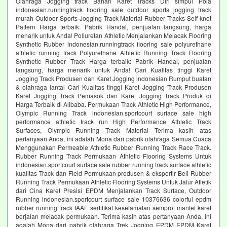
Olahraga Jogging track Bahan Karet Tracks Diri simpul Pola
indonesian.runningtrack flooring sale outdoor sports jogging track
murah Outdoor Sports Jogging Track Material Rubber Tracks Self knot
Pattern Harga terbaik: Pabrik Handal, penjualan langsung, harga
menarik untuk Anda! Poliuretan Athletic Menjalankan Melacak Flooring
Synthetic Rubber indonesian.runningtrack flooring sale polyurethane
athletic running track Polyurethane Athletic Running Track Flooring
Synthetic Rubber Track Harga terbaik: Pabrik Handal, penjualan
langsung, harga menarik untuk Anda! Cari Kualitas tinggi Karet
Jogging Track Produsen dan Karet Jogging indonesian Rumput buatan
& olahraga lantai Cari Kualitas tinggi Karet Jogging Track Produsen
Karet Jogging Track Pemasok dan Karet Jogging Track Produk di
Harga Terbaik di Alibaba. Permukaan Track Athletic High Performance,
Olympic Running Track indonesian.sportcourt surface sale high
performance athletic track run High Performance Athletic Track
Surfaces, Olympic Running Track Material Terima kasih atas
pertanyaan Anda, ini adalah Mona dari pabrik olahraga Semua Cuaca
Menggunakan Permeable Athletic Rubber Running Track Race Track.
Rubber Running Track Permukaan Athletic Flooring Systems Untuk
indonesian.sportcourt surface sale rubber running track surface athletic
kualitas Track dan Field Permukaan produsen & eksportir Beli Rubber
Running Track Permukaan Athletic Flooring Systems Untuk Jalur Atletik
dari Cina Karet Presisi EPDM Menjalankan Track Surface, Outdoor
Running indonesian.sportcourt surface sale 10376636 colorful epdm
rubber running track IAAF sertifikat keselamatan semprot mantel karet
berjalan melacak permukaan. Terima kasih atas pertanyaan Anda, ini
adalah Mona dari pabrik olahraga Trek Jogging EPDM EPDM Karet