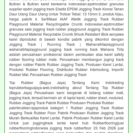
Butiran & Butiran karet berwarna indonesian.epdmrubber granules
supplier epdm jogging track Elastis EPDM Jogging Track Korosi Tahan
Daur Ulang Daur Ulang Untuk Trotoar Tebal: 13 15mm 3. produk hijau,
harga pabrik 4. Sertifikasi IAAF Atletik Jogging Track Rubber
Playground Material Recyclingable Crumb indonesian.epdmrubber
granules sale jogging track rubber playground Jogging Track Rubber
Playground Material Recyclable Crumb Shock Resistant Blok senyawa
karet diproduksi di bawah kondisi pabrik yang dikontrol dengan
Jogging Track | Running Track | Wahanatirtaplayground
wahanatirtaplayground jogging track running track Wahana Tirta
adalah perusahaan profesional dalam pembuatan alas karet safety
rubber flooring rubber mate. Perusahaan membangun joging track
dengan rubber Pabrik Rubber Jogging Track, Produsen Karet Lantai,
Produksi Rubber Flooring, Distributor Rubber Interlocking, Importir
Rubber Mat, Perusahaan Rubber Jogging Track
Top Rubber (Bagus Jaya) Tentang Kami Indotrading
toprubberbagusjaya.web.indotrading about Tentang Top Rubber
(Bagus Jaya) Perusahaan kami bergerak di bidang rubber matt,
jogging track, tempat bermain air di lapisi karet, rubber sheet, moduled.
Rubber Jogging Track Pabrik Rubber Produsen Produksi Rubber
pabrikrubber.rajaproduk kategori 1 Rubber Jogging Track Rubber
Jogging Track Rubber Floor. Pabrik Produsen Rubber Jogging Track
Murah Berkualitas Karet Lantai. Pabrik Produsen Rubber Karet Lantai
Untuk jual joggingtrack lantai karet hub Rubberflooring|jual
rubberflooringindonesia jogging track rubberfloor 23 Feb 2026 jual
joggingtrack rubberflooring yang berkualitas dan mudah diaplikasi.