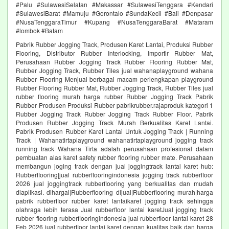
#Palu #SulawesiSelatan #Makassar #SulawesiTenggara #Kendari
#SulawesiBarat #Mamuju #Gorontalo #SundaKecil #Bali #Denpasar
#NusaTenggaraTimur #Kupang #NusaTenggaraBarat #Mataram
#lombok #Batam
Pabrik Rubber Jogging Track, Produsen Karet Lantai, Produksi Rubber
Flooring, Distributor Rubber Interlocking, Importir Rubber Mat,
Perusahaan Rubber Jogging Track Rubber Flooring Rubber Mat,
Rubber Jogging Track, Rubber Tiles jual wahanaplayground wahana
Rubber Flooring Menjual berbagai macam perlengkapan playground
Rubber Flooring Rubber Mat, Rubber Jogging Track, Rubber Tiles jual
rubber flooring murah harga rubber Rubber Jogging Track Pabrik
Rubber Produsen Produksi Rubber pabrikrubber.rajaproduk kategori 1
Rubber Jogging Track Rubber Jogging Track Rubber Floor. Pabrik
Produsen Rubber Jogging Track Murah Berkualitas Karet Lantai.
Pabrik Produsen Rubber Karet Lantai Untuk Jogging Track | Running
Track | Wahanatirtaplayground wahanatirtaplayground jogging track
running track Wahana Tirta adalah perusahaan profesional dalam
pembuatan alas karet safety rubber flooring rubber mate. Perusahaan
membangun joging track dengan jual joggingtrack lantai karet hub:
Rubberflooring|jual rubberflooringindonesia jogging track rubberfloor
2026 jual joggingtrack rubberflooring yang berkualitas dan mudah
diaplikasi. dihargai|Rubberflooring dijual|Rubberflooring murah|harga
pabrik rubberfloor rubber karet lantaikaret jogging track sehingga
olahraga lebih terasa Jual rubberfloor lantai karetJual jogging track
rubber flooring rubberflooringindonesia jual rubberfloor lantai karet 28
Feb 2026 jual rubberfloor lantai karet dengan kualitas baik dan harga