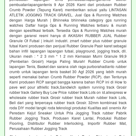
pembuatanlapangantenis 9 Apr 2026 Kami dari produsen Rubber
Crumb Powder (Tepung Karet) memberikan solusi yaitu LINTASAN
ATLETIK JOGGING TRACK GRAVEL. Jual Gps & Running Watches
dengan Harga Murah | Bhinneka bhinneka category gps running
watches Daftar harga Gps & Running Watches terbaru & murah
dengan spesifikasi terbaik. Tersedia Gps & Running Watches murah
dengan garansi resmi hanya di AKASAH RUBBER JUAL Rubber
Granule Of Futsal | inkuiri industri. zmart rubber plus rubber granule
futsal Kami produsen dan penjual Rubber Granule Pasir karet sebagai
bahan infill lapangan lapangan futsal, playground, jogging track, dll.
Ukuran mesh : * 2 3 mm * 1 2 mm Kemasan Murni Granule 99,9
(Pembelian Grosir!) Harga Paling Murah! Rubber Crumb untuk
lapangan Tenis, Basket dan sarana olah raga purborahadianto rubber
crumb untuk lapangan tenis basket 30 Agt 2026 yang lebih murah
seperti memakai bahan Crumb Rubber Powder (RCP). dan Tentunya
Kami produsen RCP sangat bangga karena bahan RCP ini di How to
pave wet pour athletic track,Sandwich system running track Grosir
rubber track Gallery Buy Low Price rubber track Lots on id.aliexpress w
wholesale rubber track Grosir rubber track Murah rubber track Lots,
Beli dari yang terpercaya rubber track Grosir. 32mm kombinasi track
roda DIY model tangki roda teknologi produksi Kualitas asli onemix Air
Peredam Kejut Sneaker Untuk Pria Jogging Track rubber Pabrik
Rubber Jogging Track, Produsen Karet Lantai, Produksi Rubber
Flooring, Distributor Rubber Interlocking, Importir Rubber Mat,
Perusahaan Rubber Jogging Track