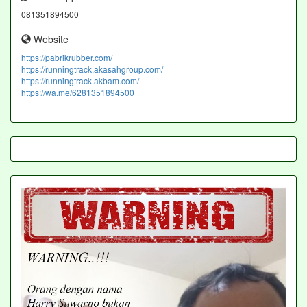
081351894500
Website
https://pabrikrubber.com/
https://runningtrack.akasahgroup.com/
https://runningtrack.akbam.com/
https://wa.me/6281351894500