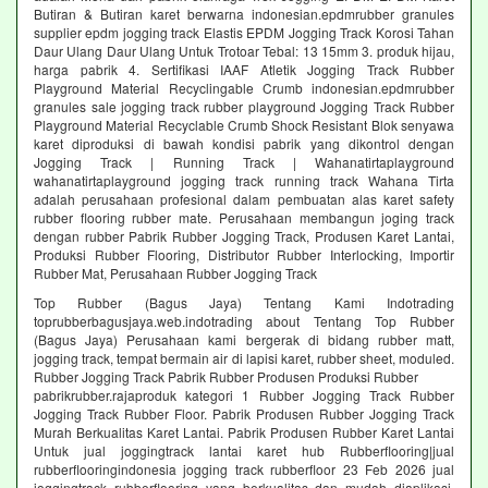
Butiran & Butiran karet berwarna indonesian.epdmrubber granules
supplier epdm jogging track Elastis EPDM Jogging Track Korosi Tahan
Daur Ulang Daur Ulang Untuk Trotoar Tebal: 13 15mm 3. produk hijau,
harga pabrik 4. Sertifikasi IAAF Atletik Jogging Track Rubber
Playground Material Recyclingable Crumb indonesian.epdmrubber
granules sale jogging track rubber playground Jogging Track Rubber
Playground Material Recyclable Crumb Shock Resistant Blok senyawa
karet diproduksi di bawah kondisi pabrik yang dikontrol dengan
Jogging Track | Running Track | Wahanatirtaplayground
wahanatirtaplayground jogging track running track Wahana Tirta
adalah perusahaan profesional dalam pembuatan alas karet safety
rubber flooring rubber mate. Perusahaan membangun joging track
dengan rubber Pabrik Rubber Jogging Track, Produsen Karet Lantai,
Produksi Rubber Flooring, Distributor Rubber Interlocking, Importir
Rubber Mat, Perusahaan Rubber Jogging Track
Top Rubber (Bagus Jaya) Tentang Kami Indotrading
toprubberbagusjaya.web.indotrading about Tentang Top Rubber
(Bagus Jaya) Perusahaan kami bergerak di bidang rubber matt,
jogging track, tempat bermain air di lapisi karet, rubber sheet, moduled.
Rubber Jogging Track Pabrik Rubber Produsen Produksi Rubber
pabrikrubber.rajaproduk kategori 1 Rubber Jogging Track Rubber
Jogging Track Rubber Floor. Pabrik Produsen Rubber Jogging Track
Murah Berkualitas Karet Lantai. Pabrik Produsen Rubber Karet Lantai
Untuk jual joggingtrack lantai karet hub Rubberflooring|jual
rubberflooringindonesia jogging track rubberfloor 23 Feb 2026 jual
joggingtrack rubberflooring yang berkualitas dan mudah diaplikasi.