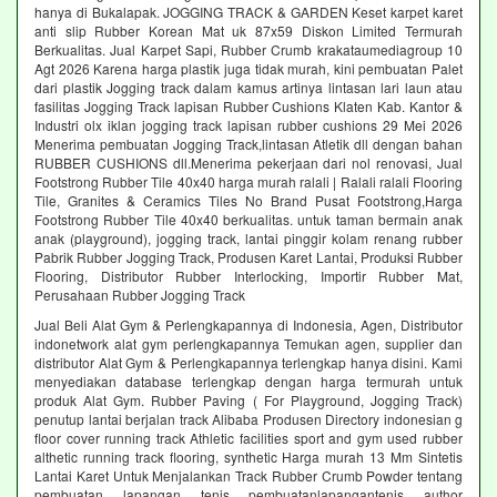
hanya di Bukalapak. JOGGING TRACK & GARDEN Keset karpet karet
anti slip Rubber Korean Mat uk 87x59 Diskon Limited Termurah
Berkualitas. Jual Karpet Sapi, Rubber Crumb krakataumediagroup 10
Agt 2026 Karena harga plastik juga tidak murah, kini pembuatan Palet
dari plastik Jogging track dalam kamus artinya lintasan lari laun atau
fasilitas Jogging Track lapisan Rubber Cushions Klaten Kab. Kantor &
Industri olx iklan jogging track lapisan rubber cushions 29 Mei 2026
Menerima pembuatan Jogging Track,lintasan Atletik dll dengan bahan
RUBBER CUSHIONS dll.Menerima pekerjaan dari nol renovasi, Jual
Footstrong Rubber Tile 40x40 harga murah ralali | Ralali ralali Flooring
Tile, Granites & Ceramics Tiles No Brand Pusat Footstrong,Harga
Footstrong Rubber Tile 40x40 berkualitas. untuk taman bermain anak
anak (playground), jogging track, lantai pinggir kolam renang rubber
Pabrik Rubber Jogging Track, Produsen Karet Lantai, Produksi Rubber
Flooring, Distributor Rubber Interlocking, Importir Rubber Mat,
Perusahaan Rubber Jogging Track
Jual Beli Alat Gym & Perlengkapannya di Indonesia, Agen, Distributor
indonetwork alat gym perlengkapannya Temukan agen, supplier dan
distributor Alat Gym & Perlengkapannya terlengkap hanya disini. Kami
menyediakan database terlengkap dengan harga termurah untuk
produk Alat Gym. Rubber Paving ( For Playground, Jogging Track)
penutup lantai berjalan track Alibaba Produsen Directory indonesian g
floor cover running track Athletic facilities sport and gym used rubber
althetic running track flooring, synthetic Harga murah 13 Mm Sintetis
Lantai Karet Untuk Menjalankan Track Rubber Crumb Powder tentang
pembuatan lapangan tenis pembuatanlapangantenis author