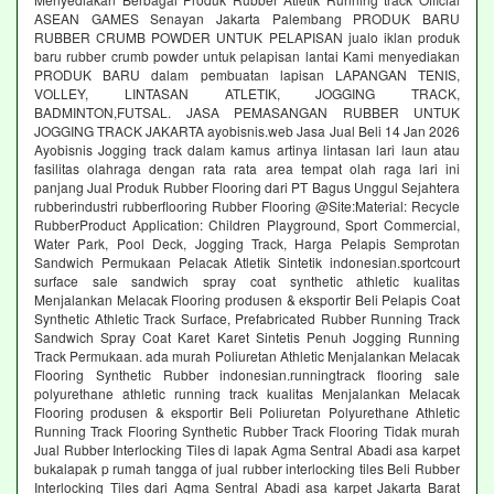
ASEAN GAMES Senayan Jakarta Palembang PRODUK BARU
RUBBER CRUMB POWDER UNTUK PELAPISAN jualo iklan produk
baru rubber crumb powder untuk pelapisan lantai Kami menyediakan
PRODUK BARU dalam pembuatan lapisan LAPANGAN TENIS,
VOLLEY, LINTASAN ATLETIK, JOGGING TRACK,
BADMINTON,FUTSAL. JASA PEMASANGAN RUBBER UNTUK
JOGGING TRACK JAKARTA ayobisnis.web Jasa Jual Beli 14 Jan 2026
Ayobisnis Jogging track dalam kamus artinya lintasan lari laun atau
fasilitas olahraga dengan rata rata area tempat olah raga lari ini
panjang Jual Produk Rubber Flooring dari PT Bagus Unggul Sejahtera
rubberindustri rubberflooring Rubber Flooring @Site:Material: Recycle
RubberProduct Application: Children Playground, Sport Commercial,
Water Park, Pool Deck, Jogging Track, Harga Pelapis Semprotan
Sandwich Permukaan Pelacak Atletik Sintetik indonesian.sportcourt
surface sale sandwich spray coat synthetic athletic kualitas
Menjalankan Melacak Flooring produsen & eksportir Beli Pelapis Coat
Synthetic Athletic Track Surface, Prefabricated Rubber Running Track
Sandwich Spray Coat Karet Karet Sintetis Penuh Jogging Running
Track Permukaan. ada murah Poliuretan Athletic Menjalankan Melacak
Flooring Synthetic Rubber indonesian.runningtrack flooring sale
polyurethane athletic running track kualitas Menjalankan Melacak
Flooring produsen & eksportir Beli Poliuretan Polyurethane Athletic
Running Track Flooring Synthetic Rubber Track Flooring Tidak murah
Jual Rubber Interlocking Tiles di lapak Agma Sentral Abadi asa karpet
bukalapak p rumah tangga of jual rubber interlocking tiles Beli Rubber
Interlocking Tiles dari Agma Sentral Abadi asa karpet Jakarta Barat