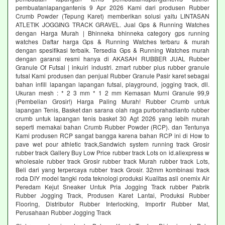
pembuatanlapangantenis 9 Apr 2026 Kami dari produsen Rubber
Crumb Powder (Tepung Karet) memberikan solusi yaitu LINTASAN
ATLETIK JOGGING TRACK GRAVEL. Jual Gps & Running Watches
dengan Harga Murah | Bhinneka bhinneka category gps running
watches Daftar harga Gps & Running Watches terbaru & murah
dengan spesifikasi terbaik. Tersedia Gps & Running Watches murah
dengan garansi resmi hanya di AKASAH RUBBER JUAL Rubber
Granule Of Futsal | inkuiri industri. zmart rubber plus rubber granule
futsal Kami produsen dan penjual Rubber Granule Pasir karet sebagai
bahan infill lapangan lapangan futsal, playground, jogging track, dll.
Ukuran mesh : * 2 3 mm * 1 2 mm Kemasan Murni Granule 99,9
(Pembelian Grosir!) Harga Paling Murah! Rubber Crumb untuk
lapangan Tenis, Basket dan sarana olah raga purborahadianto rubber
crumb untuk lapangan tenis basket 30 Agt 2026 yang lebih murah
seperti memakai bahan Crumb Rubber Powder (RCP). dan Tentunya
Kami produsen RCP sangat bangga karena bahan RCP ini di How to
pave wet pour athletic track,Sandwich system running track Grosir
rubber track Gallery Buy Low Price rubber track Lots on id.aliexpress w
wholesale rubber track Grosir rubber track Murah rubber track Lots,
Beli dari yang terpercaya rubber track Grosir. 32mm kombinasi track
roda DIY model tangki roda teknologi produksi Kualitas asli onemix Air
Peredam Kejut Sneaker Untuk Pria Jogging Track rubber Pabrik
Rubber Jogging Track, Produsen Karet Lantai, Produksi Rubber
Flooring, Distributor Rubber Interlocking, Importir Rubber Mat,
Perusahaan Rubber Jogging Track