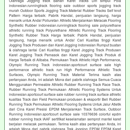
Olahraga Jogging track Bahan Karet Tracks Diri simpul Pola
indonesian.runningtrack flooring sale outdoor sports jogging track
murah Outdoor Sports Jogging Track Material Rubber Tracks Self knot
Pattern Harga terbaik: Pabrik Handal, penjualan langsung, harga
menarik untuk Anda! Poliuretan Athletic Menjalankan Melacak Flooring
Synthetic Rubber indonesian.runningtrack flooring sale polyurethane
athletic running track Polyurethane Athletic Running Track Flooring
Synthetic Rubber Track Harga terbaik: Pabrik Handal, penjualan
langsung, harga menarik untuk Anda! Cari Kualitas tinggi Karet
Jogging Track Produsen dan Karet Jogging indonesian Rumput buatan
& olahraga lantai Cari Kualitas tinggi Karet Jogging Track Produsen
Karet Jogging Track Pemasok dan Karet Jogging Track Produk di
Harga Terbaik di Alibaba. Permukaan Track Athletic High Performance,
Olympic Running Track indonesian.sportcourt surface sale high
performance athletic track run High Performance Athletic Track
Surfaces, Olympic Running Track Material Terima kasih atas
pertanyaan Anda, ini adalah Mona dari pabrik olahraga Semua Cuaca
Menggunakan Permeable Athletic Rubber Running Track Race Track.
Rubber Running Track Permukaan Athletic Flooring Systems Untuk
indonesian.sportcourt surface sale rubber running track surface athletic
kualitas Track dan Field Permukaan produsen & eksportir Beli Rubber
Running Track Permukaan Athletic Flooring Systems Untuk Jalur Atletik
dari Cina Karet Presisi EPDM Menjalankan Track Surface, Outdoor
Running indonesian.sportcourt surface sale 10376636 colorful epdm
rubber running track IAAF sertifikat keselamatan semprot mantel karet
berjalan melacak permukaan. Terima kasih atas pertanyaan Anda, ini
adalah Mona dari pabrik olahraga Trek Jogging EPDM EPDM Karet