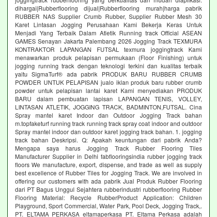
dihargai|Rubberflooring dijual|Rubberflooring murah|harga pabrik
RUBBER NAS Supplier Crumb Rubber, Supplier Rubber Mesh 30
Karet Lintasan Jogging Perusahaan Kami Bekerja Keras Untuk
Menjadi Yang Terbaik Dalam Atletik Running track Official ASEAN
GAMES Senayan Jakarta Palembang 2026 Jogging Track TEXMURA
KONTRAKTOR LAPANGAN FUTSAL texmura joggingtrack Kami
menawarkan produk pelapisan permukaan (Floor Finishing) untuk
jogging running track dengan teknologi terkini dan kualitas terbaik
yaitu SigmaTurf® ada pabrik PRODUK BARU RUBBER CRUMB
POWDER UNTUK PELAPISAN jualo iklan produk baru rubber crumb
powder untuk pelapisan lantai karet Kami menyediakan PRODUK
BARU dalam pembuatan lapisan LAPANGAN TENIS, VOLLEY,
LINTASAN ATLETIK, JOGGING TRACK, BADMINTON,FUTSAL. Cina
Spray mantel karet Indoor dan Outdoor Jogging Track bahan
m.topfaketurf running track running track spray coat indoor and outdoor
Spray mantel indoor dan outdoor karet jogging track bahan. 1. jogging
track bahan Deskripsi. Q: Apakah keuntungan dari pabrik Anda?
Mengapa saya harus Jogging Track Rubber Flooring Tiles
Manufacturer Supplier in Delhi fabflooringsindia rubber jogging track
floors We manufacture, export, dispense, and trade as well as supply
best excellence of Rubber Tiles for Jogging Track. We are involved in
offering our customers with ada pabrik Jual Produk Rubber Flooring
dari PT Bagus Unggul Sejahtera rubberindustri rubberflooring Rubber
Flooring Material: Recycle RubberProduct Application: Children
Playground, Sport Commercial, Water Park, Pool Deck, Jogging Track,.
PT. ELTAMA PERKASA eltamaperkasa PT. Eltama Perkasa adalah