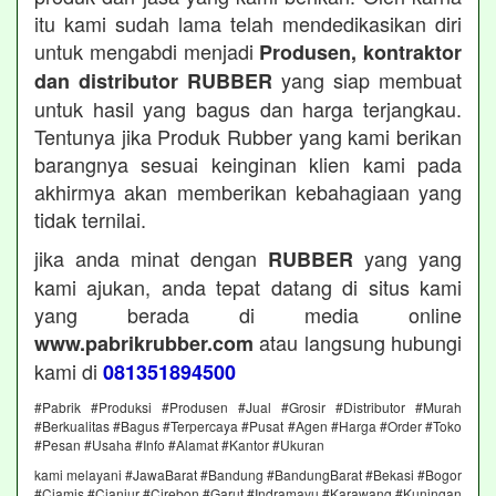
itu kami sudah lama telah mendedikasikan diri
untuk mengabdi menjadi
Produsen, kontraktor
yang siap membuat
dan distributor RUBBER
untuk hasil yang bagus dan harga terjangkau.
Tentunya jika Produk Rubber yang kami berikan
barangnya sesuai keinginan klien kami pada
akhirmya akan memberikan kebahagiaan yang
tidak ternilai.
jika anda minat dengan
yang yang
RUBBER
kami ajukan, anda tepat datang di situs kami
yang berada di media online
atau langsung hubungi
www.pabrikrubber.com
kami di
081351894500
#Pabrik #Produksi #Produsen #Jual #Grosir #Distributor #Murah
#Berkualitas #Bagus #Terpercaya #Pusat #Agen #Harga #Order #Toko
#Pesan #Usaha #Info #Alamat #Kantor #Ukuran
kami melayani #JawaBarat #Bandung #BandungBarat #Bekasi #Bogor
#Ciamis #Cianjur #Cirebon #Garut #Indramayu #Karawang #Kuningan