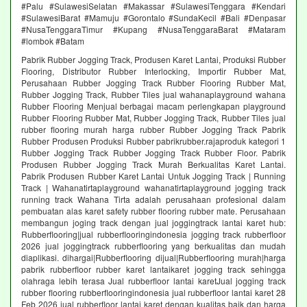
#Palu #SulawesiSelatan #Makassar #SulawesiTenggara #Kendari
#SulawesiBarat #Mamuju #Gorontalo #SundaKecil #Bali #Denpasar
#NusaTenggaraTimur #Kupang #NusaTenggaraBarat #Mataram
#lombok #Batam
Pabrik Rubber Jogging Track, Produsen Karet Lantai, Produksi Rubber
Flooring, Distributor Rubber Interlocking, Importir Rubber Mat,
Perusahaan Rubber Jogging Track Rubber Flooring Rubber Mat,
Rubber Jogging Track, Rubber Tiles jual wahanaplayground wahana
Rubber Flooring Menjual berbagai macam perlengkapan playground
Rubber Flooring Rubber Mat, Rubber Jogging Track, Rubber Tiles jual
rubber flooring murah harga rubber Rubber Jogging Track Pabrik
Rubber Produsen Produksi Rubber pabrikrubber.rajaproduk kategori 1
Rubber Jogging Track Rubber Jogging Track Rubber Floor. Pabrik
Produsen Rubber Jogging Track Murah Berkualitas Karet Lantai.
Pabrik Produsen Rubber Karet Lantai Untuk Jogging Track | Running
Track | Wahanatirtaplayground wahanatirtaplayground jogging track
running track Wahana Tirta adalah perusahaan profesional dalam
pembuatan alas karet safety rubber flooring rubber mate. Perusahaan
membangun joging track dengan jual joggingtrack lantai karet hub:
Rubberflooring|jual rubberflooringindonesia jogging track rubberfloor
2026 jual joggingtrack rubberflooring yang berkualitas dan mudah
diaplikasi. dihargai|Rubberflooring dijual|Rubberflooring murah|harga
pabrik rubberfloor rubber karet lantaikaret jogging track sehingga
olahraga lebih terasa Jual rubberfloor lantai karetJual jogging track
rubber flooring rubberflooringindonesia jual rubberfloor lantai karet 28
Feb 2026 jual rubberfloor lantai karet dengan kualitas baik dan harga