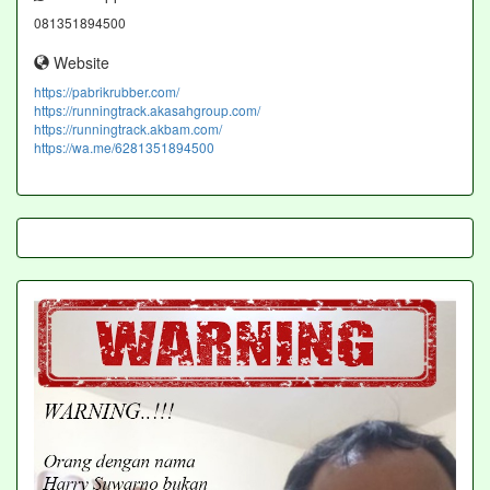
081351894500
Website
https://pabrikrubber.com/
https://runningtrack.akasahgroup.com/
https://runningtrack.akbam.com/
https://wa.me/6281351894500