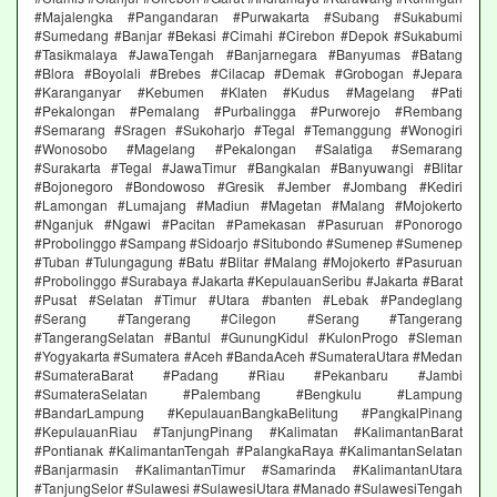
#Majalengka #Pangandaran #Purwakarta #Subang #Sukabumi
#Sumedang #Banjar #Bekasi #Cimahi #Cirebon #Depok #Sukabumi
#Tasikmalaya #JawaTengah #Banjarnegara #Banyumas #Batang
#Blora #Boyolali #Brebes #Cilacap #Demak #Grobogan #Jepara
#Karanganyar #Kebumen #Klaten #Kudus #Magelang #Pati
#Pekalongan #Pemalang #Purbalingga #Purworejo #Rembang
#Semarang #Sragen #Sukoharjo #Tegal #Temanggung #Wonogiri
#Wonosobo #Magelang #Pekalongan #Salatiga #Semarang
#Surakarta #Tegal #JawaTimur #Bangkalan #Banyuwangi #Blitar
#Bojonegoro #Bondowoso #Gresik #Jember #Jombang #Kediri
#Lamongan #Lumajang #Madiun #Magetan #Malang #Mojokerto
#Nganjuk #Ngawi #Pacitan #Pamekasan #Pasuruan #Ponorogo
#Probolinggo #Sampang #Sidoarjo #Situbondo #Sumenep #Sumenep
#Tuban #Tulungagung #Batu #Blitar #Malang #Mojokerto #Pasuruan
#Probolinggo #Surabaya #Jakarta #KepulauanSeribu #Jakarta #Barat
#Pusat #Selatan #Timur #Utara #banten #Lebak #Pandeglang
#Serang #Tangerang #Cilegon #Serang #Tangerang
#TangerangSelatan #Bantul #GunungKidul #KulonProgo #Sleman
#Yogyakarta #Sumatera #Aceh #BandaAceh #SumateraUtara #Medan
#SumateraBarat #Padang #Riau #Pekanbaru #Jambi
#SumateraSelatan #Palembang #Bengkulu #Lampung
#BandarLampung #KepulauanBangkaBelitung #PangkalPinang
#KepulauanRiau #TanjungPinang #Kalimatan #KalimantanBarat
#Pontianak #KalimantanTengah #PalangkaRaya #KalimantanSelatan
#Banjarmasin #KalimantanTimur #Samarinda #KalimantanUtara
#TanjungSelor #Sulawesi #SulawesiUtara #Manado #SulawesiTengah