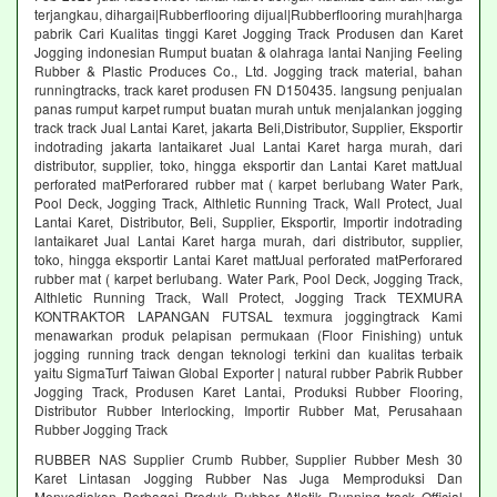
terjangkau, dihargai|Rubberflooring dijual|Rubberflooring murah|harga
pabrik Cari Kualitas tinggi Karet Jogging Track Produsen dan Karet
Jogging indonesian Rumput buatan & olahraga lantai Nanjing Feeling
Rubber & Plastic Produces Co., Ltd. Jogging track material, bahan
runningtracks, track karet produsen FN D150435. langsung penjualan
panas rumput karpet rumput buatan murah untuk menjalankan jogging
track track Jual Lantai Karet, jakarta Beli,Distributor, Supplier, Eksportir
indotrading jakarta lantaikaret Jual Lantai Karet harga murah, dari
distributor, supplier, toko, hingga eksportir dan Lantai Karet mattJual
perforated matPerforared rubber mat ( karpet berlubang Water Park,
Pool Deck, Jogging Track, Althletic Running Track, Wall Protect, Jual
Lantai Karet, Distributor, Beli, Supplier, Eksportir, Importir indotrading
lantaikaret Jual Lantai Karet harga murah, dari distributor, supplier,
toko, hingga eksportir Lantai Karet mattJual perforated matPerforared
rubber mat ( karpet berlubang. Water Park, Pool Deck, Jogging Track,
Althletic Running Track, Wall Protect, Jogging Track TEXMURA
KONTRAKTOR LAPANGAN FUTSAL texmura joggingtrack Kami
menawarkan produk pelapisan permukaan (Floor Finishing) untuk
jogging running track dengan teknologi terkini dan kualitas terbaik
yaitu SigmaTurf Taiwan Global Exporter | natural rubber Pabrik Rubber
Jogging Track, Produsen Karet Lantai, Produksi Rubber Flooring,
Distributor Rubber Interlocking, Importir Rubber Mat, Perusahaan
Rubber Jogging Track
RUBBER NAS Supplier Crumb Rubber, Supplier Rubber Mesh 30
Karet Lintasan Jogging Rubber Nas Juga Memproduksi Dan
Menyediakan Berbagai Produk Rubber Atletik Running track Official