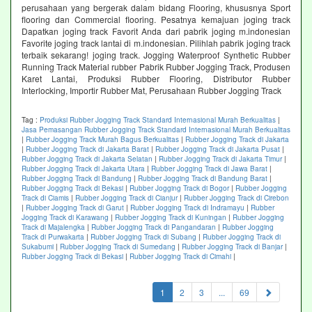
perusahaan yang bergerak dalam bidang Flooring, khususnya Sport
flooring dan Commercial flooring. Pesatnya kemajuan joging track
Dapatkan joging track Favorit Anda dari pabrik joging m.indonesian
Favorite joging track lantai di m.indonesian. Pilihlah pabrik joging track
terbaik sekarang! joging track. Jogging Waterproof Synthetic Rubber
Running Track Material rubber Pabrik Rubber Jogging Track, Produsen
Karet Lantai, Produksi Rubber Flooring, Distributor Rubber
Interlocking, Importir Rubber Mat, Perusahaan Rubber Jogging Track
Tag :
Produksi Rubber Jogging Track Standard Internasional Murah Berkualitas
|
Jasa Pemasangan Rubber Jogging Track Standard Internasional Murah Berkualitas
|
Rubber Jogging Track Murah Bagus Berkualitas
|
Rubber Jogging Track di Jakarta
|
Rubber Jogging Track di Jakarta Barat
|
Rubber Jogging Track di Jakarta Pusat
|
Rubber Jogging Track di Jakarta Selatan
|
Rubber Jogging Track di Jakarta Timur
|
Rubber Jogging Track di Jakarta Utara
|
Rubber Jogging Track di Jawa Barat
|
Rubber Jogging Track di Bandung
|
Rubber Jogging Track di Bandung Barat
|
Rubber Jogging Track di Bekasi
|
Rubber Jogging Track di Bogor
|
Rubber Jogging
Track di Ciamis
|
Rubber Jogging Track di Cianjur
|
Rubber Jogging Track di Cirebon
|
Rubber Jogging Track di Garut
|
Rubber Jogging Track di Indramayu
|
Rubber
Jogging Track di Karawang
|
Rubber Jogging Track di Kuningan
|
Rubber Jogging
Track di Majalengka
|
Rubber Jogging Track di Pangandaran
|
Rubber Jogging
Track di Purwakarta
|
Rubber Jogging Track di Subang
|
Rubber Jogging Track di
Sukabumi
|
Rubber Jogging Track di Sumedang
|
Rubber Jogging Track di Banjar
|
Rubber Jogging Track di Bekasi
|
Rubber Jogging Track di Cimahi
|
(current)
1
2
3
...
69