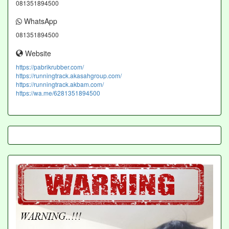
081351894500
WhatsApp
081351894500
Website
https://pabrikrubber.com/
https://runningtrack.akasahgroup.com/
https://runningtrack.akbam.com/
https://wa.me/6281351894500