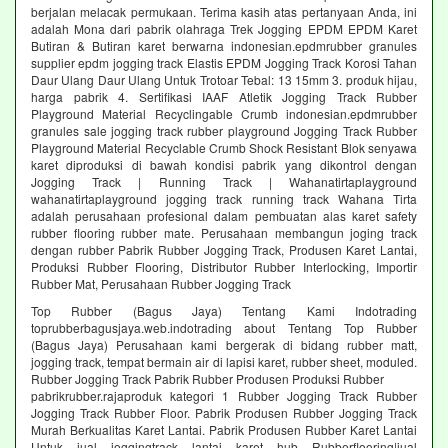
berjalan melacak permukaan. Terima kasih atas pertanyaan Anda, ini
adalah Mona dari pabrik olahraga Trek Jogging EPDM EPDM Karet
Butiran & Butiran karet berwarna indonesian.epdmrubber granules
supplier epdm jogging track Elastis EPDM Jogging Track Korosi Tahan
Daur Ulang Daur Ulang Untuk Trotoar Tebal: 13 15mm 3. produk hijau,
harga pabrik 4. Sertifikasi IAAF Atletik Jogging Track Rubber
Playground Material Recyclingable Crumb indonesian.epdmrubber
granules sale jogging track rubber playground Jogging Track Rubber
Playground Material Recyclable Crumb Shock Resistant Blok senyawa
karet diproduksi di bawah kondisi pabrik yang dikontrol dengan
Jogging Track | Running Track | Wahanatirtaplayground
wahanatirtaplayground jogging track running track Wahana Tirta
adalah perusahaan profesional dalam pembuatan alas karet safety
rubber flooring rubber mate. Perusahaan membangun joging track
dengan rubber Pabrik Rubber Jogging Track, Produsen Karet Lantai,
Produksi Rubber Flooring, Distributor Rubber Interlocking, Importir
Rubber Mat, Perusahaan Rubber Jogging Track
Top Rubber (Bagus Jaya) Tentang Kami Indotrading
toprubberbagusjaya.web.indotrading about Tentang Top Rubber
(Bagus Jaya) Perusahaan kami bergerak di bidang rubber matt,
jogging track, tempat bermain air di lapisi karet, rubber sheet, moduled.
Rubber Jogging Track Pabrik Rubber Produsen Produksi Rubber
pabrikrubber.rajaproduk kategori 1 Rubber Jogging Track Rubber
Jogging Track Rubber Floor. Pabrik Produsen Rubber Jogging Track
Murah Berkualitas Karet Lantai. Pabrik Produsen Rubber Karet Lantai
Untuk jual joggingtrack lantai karet hub Rubberflooring|jual