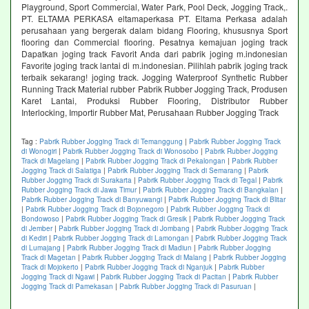
Playground, Sport Commercial, Water Park, Pool Deck, Jogging Track,.
PT. ELTAMA PERKASA eltamaperkasa PT. Eltama Perkasa adalah
perusahaan yang bergerak dalam bidang Flooring, khususnya Sport
flooring dan Commercial flooring. Pesatnya kemajuan joging track
Dapatkan joging track Favorit Anda dari pabrik joging m.indonesian
Favorite joging track lantai di m.indonesian. Pilihlah pabrik joging track
terbaik sekarang! joging track. Jogging Waterproof Synthetic Rubber
Running Track Material rubber Pabrik Rubber Jogging Track, Produsen
Karet Lantai, Produksi Rubber Flooring, Distributor Rubber
Interlocking, Importir Rubber Mat, Perusahaan Rubber Jogging Track
Tag :
Pabrik Rubber Jogging Track di Temanggung
|
Pabrik Rubber Jogging Track
di Wonogiri
|
Pabrik Rubber Jogging Track di Wonosobo
|
Pabrik Rubber Jogging
Track di Magelang
|
Pabrik Rubber Jogging Track di Pekalongan
|
Pabrik Rubber
Jogging Track di Salatiga
|
Pabrik Rubber Jogging Track di Semarang
|
Pabrik
Rubber Jogging Track di Surakarta
|
Pabrik Rubber Jogging Track di Tegal
|
Pabrik
Rubber Jogging Track di Jawa Timur
|
Pabrik Rubber Jogging Track di Bangkalan
|
Pabrik Rubber Jogging Track di Banyuwangi
|
Pabrik Rubber Jogging Track di Blitar
|
Pabrik Rubber Jogging Track di Bojonegoro
|
Pabrik Rubber Jogging Track di
Bondowoso
|
Pabrik Rubber Jogging Track di Gresik
|
Pabrik Rubber Jogging Track
di Jember
|
Pabrik Rubber Jogging Track di Jombang
|
Pabrik Rubber Jogging Track
di Kediri
|
Pabrik Rubber Jogging Track di Lamongan
|
Pabrik Rubber Jogging Track
di Lumajang
|
Pabrik Rubber Jogging Track di Madiun
|
Pabrik Rubber Jogging
Track di Magetan
|
Pabrik Rubber Jogging Track di Malang
|
Pabrik Rubber Jogging
Track di Mojokerto
|
Pabrik Rubber Jogging Track di Nganjuk
|
Pabrik Rubber
Jogging Track di Ngawi
|
Pabrik Rubber Jogging Track di Pacitan
|
Pabrik Rubber
Jogging Track di Pamekasan
|
Pabrik Rubber Jogging Track di Pasuruan
|