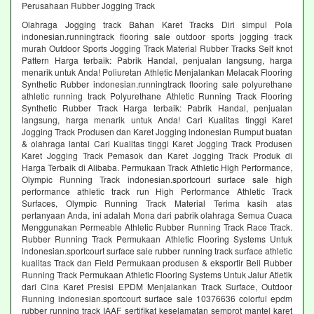
Perusahaan Rubber Jogging Track
Olahraga Jogging track Bahan Karet Tracks Diri simpul Pola
indonesian.runningtrack flooring sale outdoor sports jogging track
murah Outdoor Sports Jogging Track Material Rubber Tracks Self knot
Pattern Harga terbaik: Pabrik Handal, penjualan langsung, harga
menarik untuk Anda! Poliuretan Athletic Menjalankan Melacak Flooring
Synthetic Rubber indonesian.runningtrack flooring sale polyurethane
athletic running track Polyurethane Athletic Running Track Flooring
Synthetic Rubber Track Harga terbaik: Pabrik Handal, penjualan
langsung, harga menarik untuk Anda! Cari Kualitas tinggi Karet
Jogging Track Produsen dan Karet Jogging indonesian Rumput buatan
& olahraga lantai Cari Kualitas tinggi Karet Jogging Track Produsen
Karet Jogging Track Pemasok dan Karet Jogging Track Produk di
Harga Terbaik di Alibaba. Permukaan Track Athletic High Performance,
Olympic Running Track indonesian.sportcourt surface sale high
performance athletic track run High Performance Athletic Track
Surfaces, Olympic Running Track Material Terima kasih atas
pertanyaan Anda, ini adalah Mona dari pabrik olahraga Semua Cuaca
Menggunakan Permeable Athletic Rubber Running Track Race Track.
Rubber Running Track Permukaan Athletic Flooring Systems Untuk
indonesian.sportcourt surface sale rubber running track surface athletic
kualitas Track dan Field Permukaan produsen & eksportir Beli Rubber
Running Track Permukaan Athletic Flooring Systems Untuk Jalur Atletik
dari Cina Karet Presisi EPDM Menjalankan Track Surface, Outdoor
Running indonesian.sportcourt surface sale 10376636 colorful epdm
rubber running track IAAF sertifikat keselamatan semprot mantel karet