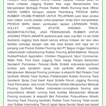
Karet Lintasan Jogging Rubber Nas Juga Memproduksi Dan
Menyediakan Berbagai Produk Rubber Atletik Running track Official
ASEAN GAMES Senayan Jakarta Palembang PRODUK BARU
RUBBER CRUMB POWDER UNTUK PELAPISAN jualo iklan produk
baru rubber crumb powder untuk pelapisan lantai Kami menyediakan
PRODUK BARU dalam pembuatan lapisan LAPANGAN TENIS,
VOLLEY, LINTASAN ATLETIK, JOGGING TRACK,
BADMINTON,FUTSAL. JASA PEMASANGAN RUBBER UNTUK
JOGGING TRACK JAKARTA ayobisnis.web Jasa Jual Beli 14 Jan 2026
Ayobisnis Jogging track dalam kamus artinya lintasan lari laun atau
fasilitas olahraga dengan rata rata area tempat olah raga lari ini
panjang Jual Produk Rubber Flooring dari PT Bagus Unggul Sejahtera
rubberindustri rubberflooring Rubber Flooring @Site:Material: Recycle
RubberProduct Application: Children Playground, Sport Commercial,
Water Park, Pool Deck, Jogging Track, Harga Pelapis Semprotan
Sandwich Permukaan Pelacak Atletik Sintetik indonesian.sportcourt
surface sale sandwich spray coat synthetic athletic kualitas
Menjalankan Melacak Flooring produsen & eksportir Beli Pelapis Coat
Synthetic Athletic Track Surface, Prefabricated Rubber Running Track
Sandwich Spray Coat Karet Karet Sintetis Penuh Jogging Running
Track Permukaan. ada murah Poliuretan Athletic Menjalankan Melacak
Flooring Synthetic Rubber indonesian.runningtrack flooring sale
polyurethane athletic running track kualitas Menjalankan Melacak
Flooring produsen & eksportir Beli Poliuretan Polyurethane Athletic
Running Track Flooring Synthetic Rubber Track Flooring Tidak murah
Jual Rubber Interlocking Tiles di lapak Agma Sentral Abadi asa karpet