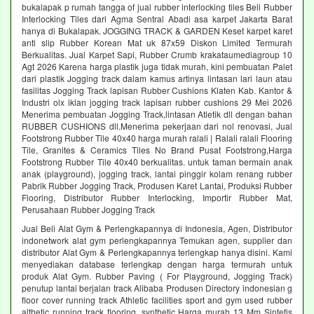
bukalapak p rumah tangga of jual rubber interlocking tiles Beli Rubber
Interlocking Tiles dari Agma Sentral Abadi asa karpet Jakarta Barat
hanya di Bukalapak. JOGGING TRACK & GARDEN Keset karpet karet
anti slip Rubber Korean Mat uk 87x59 Diskon Limited Termurah
Berkualitas. Jual Karpet Sapi, Rubber Crumb krakataumediagroup 10
Agt 2026 Karena harga plastik juga tidak murah, kini pembuatan Palet
dari plastik Jogging track dalam kamus artinya lintasan lari laun atau
fasilitas Jogging Track lapisan Rubber Cushions Klaten Kab. Kantor &
Industri olx iklan jogging track lapisan rubber cushions 29 Mei 2026
Menerima pembuatan Jogging Track,lintasan Atletik dll dengan bahan
RUBBER CUSHIONS dll.Menerima pekerjaan dari nol renovasi, Jual
Footstrong Rubber Tile 40x40 harga murah ralali | Ralali ralali Flooring
Tile, Granites & Ceramics Tiles No Brand Pusat Footstrong,Harga
Footstrong Rubber Tile 40x40 berkualitas. untuk taman bermain anak
anak (playground), jogging track, lantai pinggir kolam renang rubber
Pabrik Rubber Jogging Track, Produsen Karet Lantai, Produksi Rubber
Flooring, Distributor Rubber Interlocking, Importir Rubber Mat,
Perusahaan Rubber Jogging Track
Jual Beli Alat Gym & Perlengkapannya di Indonesia, Agen, Distributor
indonetwork alat gym perlengkapannya Temukan agen, supplier dan
distributor Alat Gym & Perlengkapannya terlengkap hanya disini. Kami
menyediakan database terlengkap dengan harga termurah untuk
produk Alat Gym. Rubber Paving ( For Playground, Jogging Track)
penutup lantai berjalan track Alibaba Produsen Directory indonesian g
floor cover running track Athletic facilities sport and gym used rubber
althetic running track flooring, synthetic Harga murah 13 Mm Sintetis