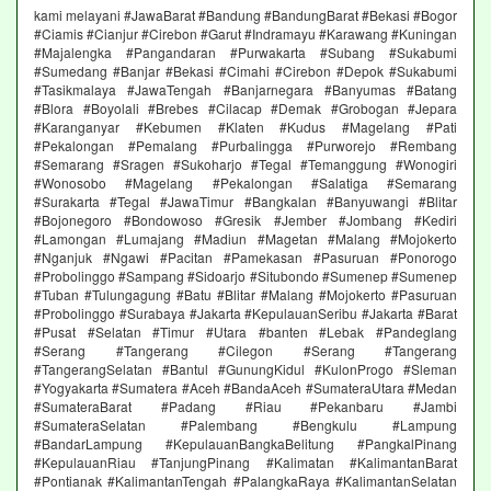
kami melayani #JawaBarat #Bandung #BandungBarat #Bekasi #Bogor
#Ciamis #Cianjur #Cirebon #Garut #Indramayu #Karawang #Kuningan
#Majalengka #Pangandaran #Purwakarta #Subang #Sukabumi
#Sumedang #Banjar #Bekasi #Cimahi #Cirebon #Depok #Sukabumi
#Tasikmalaya #JawaTengah #Banjarnegara #Banyumas #Batang
#Blora #Boyolali #Brebes #Cilacap #Demak #Grobogan #Jepara
#Karanganyar #Kebumen #Klaten #Kudus #Magelang #Pati
#Pekalongan #Pemalang #Purbalingga #Purworejo #Rembang
#Semarang #Sragen #Sukoharjo #Tegal #Temanggung #Wonogiri
#Wonosobo #Magelang #Pekalongan #Salatiga #Semarang
#Surakarta #Tegal #JawaTimur #Bangkalan #Banyuwangi #Blitar
#Bojonegoro #Bondowoso #Gresik #Jember #Jombang #Kediri
#Lamongan #Lumajang #Madiun #Magetan #Malang #Mojokerto
#Nganjuk #Ngawi #Pacitan #Pamekasan #Pasuruan #Ponorogo
#Probolinggo #Sampang #Sidoarjo #Situbondo #Sumenep #Sumenep
#Tuban #Tulungagung #Batu #Blitar #Malang #Mojokerto #Pasuruan
#Probolinggo #Surabaya #Jakarta #KepulauanSeribu #Jakarta #Barat
#Pusat #Selatan #Timur #Utara #banten #Lebak #Pandeglang
#Serang #Tangerang #Cilegon #Serang #Tangerang
#TangerangSelatan #Bantul #GunungKidul #KulonProgo #Sleman
#Yogyakarta #Sumatera #Aceh #BandaAceh #SumateraUtara #Medan
#SumateraBarat #Padang #Riau #Pekanbaru #Jambi
#SumateraSelatan #Palembang #Bengkulu #Lampung
#BandarLampung #KepulauanBangkaBelitung #PangkalPinang
#KepulauanRiau #TanjungPinang #Kalimatan #KalimantanBarat
#Pontianak #KalimantanTengah #PalangkaRaya #KalimantanSelatan