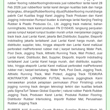
rubber flooring rubberflooringindonesia jual rubberfloor lantai karet 28
Feb 2026 jual rubberfloor lantai karet dengan kualitas baik dan harga
terjangkau, dihargai|Rubberflooring dijual|Rubberflooring murah|harga
pabrik Cari Kualitas tinggi Karet Jogging Track Produsen dan Karet
Jogging indonesian Rumput buatan & olahraga lantai Nanjing Feeling
Rubber & Plastic Produces Co., Ltd. Jogging track material, bahan
runningtracks, track karet produsen FN D150435. langsung penjualan
panas rumput karpet rumput buatan murah untuk menjalankan jogging
track track Jual Lantai Karet, jakarta Beli,Distributor, Supplier, Eksportir
indotrading jakarta lantaikaret Jual Lantai Karet harga murah, dari
distributor, supplier, toko, hingga eksportir dan Lantai Karet mattJual
perforated matPerforared rubber mat ( karpet berlubang Water Park,
Pool Deck, Jogging Track, Althletic Running Track, Wall Protect, Jual
Lantai Karet, Distributor, Beli, Supplier, Eksportir, Importir indotrading
lantaikaret Jual Lantai Karet harga murah, dari distributor, supplier,
toko, hingga eksportir Lantai Karet mattJual perforated matPerforared
rubber mat ( karpet berlubang. Water Park, Pool Deck, Jogging Track,
Althletic Running Track, Wall Protect, Jogging Track TEXMURA
KONTRAKTOR LAPANGAN FUTSAL texmura joggingtrack Kami
menawarkan produk pelapisan permukaan (Floor Finishing) untuk
jogging running track dengan teknologi terkini dan kualitas terbaik
yaitu SigmaTurf Taiwan Global Exporter | natural rubber Pabrik Rubber
Jogging Track, Produsen Karet Lantai, Produksi Rubber Flooring,
Distributor Rubber Interlocking, Importir Rubber Mat, Perusahaan
Rubber Jogging Track
RUBBER NAS Supplier Crumb Rubber, Supplier Rubber Mesh 30