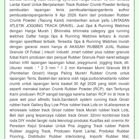
Lantai Karet Untuk Menjalankan Track Rubber Crumb Powder tentang
pembuatan lapangan tenis pembuatanlapangantenis author
pembuatanlapangantenis 9 Apr 2026 Kami dari produsen Rubber
Crumb Powder (Tepung Karet) memberikan solusi yaitu LINTASAN
ATLETIK JOGGING TRACK GRAVEL. Jual Gps & Running Watches
dengan Harga Murah | Bhinneka bhinneka category gps running
watches Daftar harga Gps & Running Watches terbaru & murah
dengan spesifikasi terbaik. Tersedia Gps & Running Watches murah
dengan garansi resmi hanya di AKASAH RUBBER JUAL Rubber
Granule Of Futsal | inkuiri industri. zmart rubber plus rubber granule
futsal Kami produsen dan penjual Rubber Granule Pasir karet sebagai
bahan infill lapangan lapangan futsal, playground, jogging track, dll.
Ukuran mesh : * 2 3 mm * 1 2 mm Kemasan Murni Granule 99,9
(Pembelian Grosir!) Harga Paling Murah! Rubber Crumb untuk
lapangan Tenis, Basket dan sarana olah raga purborahadianto rubber
crumb untuk lapangan tenis basket 30 Agt 2026 yang lebih murah
seperti memakai bahan Crumb Rubber Powder (RCP). dan Tentunya
Kami produsen RCP sangat bangga karena bahan RCP ini di How to
pave wet pour athletic track,Sandwich system running track Grosir
rubber track Gallery Buy Low Price rubber track Lots on id.aliexpress w
wholesale rubber track Grosir rubber track Murah rubber track Lots,
Beli dari yang terpercaya rubber track Grosir. 32mm kombinasi track
roda DIY model tangki roda teknologi produksi Kualitas asli onemix Air
Peredam Kejut Sneaker Untuk Pria Jogging Track rubber Pabrik
Rubber Jogging Track, Produsen Karet Lantai, Produksi Rubber
Flooring, Distributor Rubber Interlocking, Importir Rubber Mat,