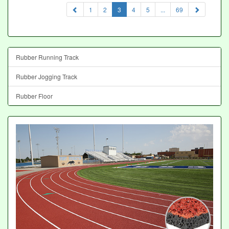
(current)
1
2
3
4
5
...
69
Rubber Running Track
Rubber Jogging Track
Rubber Floor