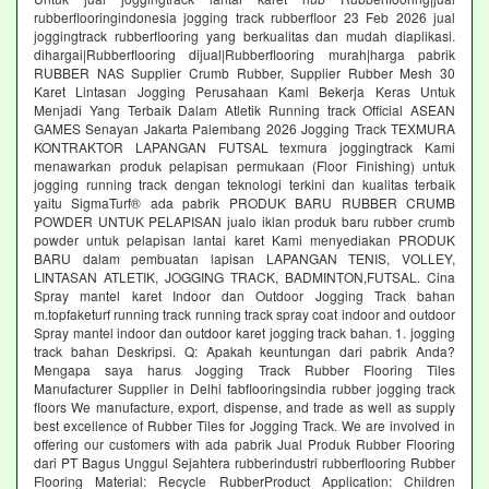
rubberflooringindonesia jogging track rubberfloor 23 Feb 2026 jual
joggingtrack rubberflooring yang berkualitas dan mudah diaplikasi.
dihargai|Rubberflooring dijual|Rubberflooring murah|harga pabrik
RUBBER NAS Supplier Crumb Rubber, Supplier Rubber Mesh 30
Karet Lintasan Jogging Perusahaan Kami Bekerja Keras Untuk
Menjadi Yang Terbaik Dalam Atletik Running track Official ASEAN
GAMES Senayan Jakarta Palembang 2026 Jogging Track TEXMURA
KONTRAKTOR LAPANGAN FUTSAL texmura joggingtrack Kami
menawarkan produk pelapisan permukaan (Floor Finishing) untuk
jogging running track dengan teknologi terkini dan kualitas terbaik
yaitu SigmaTurf® ada pabrik PRODUK BARU RUBBER CRUMB
POWDER UNTUK PELAPISAN jualo iklan produk baru rubber crumb
powder untuk pelapisan lantai karet Kami menyediakan PRODUK
BARU dalam pembuatan lapisan LAPANGAN TENIS, VOLLEY,
LINTASAN ATLETIK, JOGGING TRACK, BADMINTON,FUTSAL. Cina
Spray mantel karet Indoor dan Outdoor Jogging Track bahan
m.topfaketurf running track running track spray coat indoor and outdoor
Spray mantel indoor dan outdoor karet jogging track bahan. 1. jogging
track bahan Deskripsi. Q: Apakah keuntungan dari pabrik Anda?
Mengapa saya harus Jogging Track Rubber Flooring Tiles
Manufacturer Supplier in Delhi fabflooringsindia rubber jogging track
floors We manufacture, export, dispense, and trade as well as supply
best excellence of Rubber Tiles for Jogging Track. We are involved in
offering our customers with ada pabrik Jual Produk Rubber Flooring
dari PT Bagus Unggul Sejahtera rubberindustri rubberflooring Rubber
Flooring Material: Recycle RubberProduct Application: Children