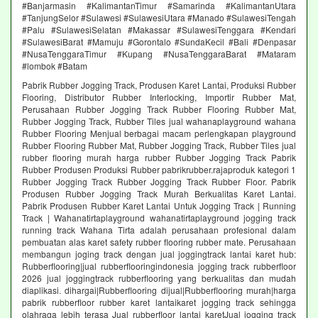
#Banjarmasin #KalimantanTimur #Samarinda #KalimantanUtara
#TanjungSelor #Sulawesi #SulawesiUtara #Manado #SulawesiTengah
#Palu #SulawesiSelatan #Makassar #SulawesiTenggara #Kendari
#SulawesiBarat #Mamuju #Gorontalo #SundaKecil #Bali #Denpasar
#NusaTenggaraTimur #Kupang #NusaTenggaraBarat #Mataram
#lombok #Batam
Pabrik Rubber Jogging Track, Produsen Karet Lantai, Produksi Rubber
Flooring, Distributor Rubber Interlocking, Importir Rubber Mat,
Perusahaan Rubber Jogging Track Rubber Flooring Rubber Mat,
Rubber Jogging Track, Rubber Tiles jual wahanaplayground wahana
Rubber Flooring Menjual berbagai macam perlengkapan playground
Rubber Flooring Rubber Mat, Rubber Jogging Track, Rubber Tiles jual
rubber flooring murah harga rubber Rubber Jogging Track Pabrik
Rubber Produsen Produksi Rubber pabrikrubber.rajaproduk kategori 1
Rubber Jogging Track Rubber Jogging Track Rubber Floor. Pabrik
Produsen Rubber Jogging Track Murah Berkualitas Karet Lantai.
Pabrik Produsen Rubber Karet Lantai Untuk Jogging Track | Running
Track | Wahanatirtaplayground wahanatirtaplayground jogging track
running track Wahana Tirta adalah perusahaan profesional dalam
pembuatan alas karet safety rubber flooring rubber mate. Perusahaan
membangun joging track dengan jual joggingtrack lantai karet hub:
Rubberflooring|jual rubberflooringindonesia jogging track rubberfloor
2026 jual joggingtrack rubberflooring yang berkualitas dan mudah
diaplikasi. dihargai|Rubberflooring dijual|Rubberflooring murah|harga
pabrik rubberfloor rubber karet lantaikaret jogging track sehingga
olahraga lebih terasa Jual rubberfloor lantai karetJual jogging track