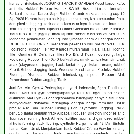
hanya di Bukalapak. JOGGING TRACK & GARDEN Keset karpet karet
anti slip Rubber Korean Mat uk 87x59 Diskon Limited Termurah
Berkualitas. Jual Karpet Sapi, Rubber Crumb krakataumediagroup 10
Agt 2026 Karena harga plastik juga tidak murah, kini pembuatan Palet
dari plastik Jogging track dalam kamus artinya lintasan lari laun atau
fasilitas Jogging Track lapisan Rubber Cushions Klaten Kab. Kantor &
Industri olx iklan jogging track lapisan rubber cushions 29 Mei 2026
Menerima pembuatan Jogging Track,lintasan Atletik dll dengan bahan
RUBBER CUSHIONS dll.Menerima pekerjaan dari nol renovasi, Jual
Footstrong Rubber Tile 40x40 harga murah ralali | Ralali ralali Flooring
Tile, Granites & Ceramics Tiles No Brand Pusat Footstrong,Harga
Footstrong Rubber Tile 40x40 berkualitas. untuk taman bermain anak
anak (playground), jogging track, lantai pinggir kolam renang rubber
Pabrik Rubber Jogging Track, Produsen Karet Lantai, Produksi Rubber
Flooring, Distributor Rubber Interlocking, Importir Rubber Mat,
Perusahaan Rubber Jogging Track
Jual Beli Alat Gym & Perlengkapannya di Indonesia, Agen, Distributor
indonetwork alat gym perlengkapannya Temukan agen, supplier dan
distributor Alat Gym & Perlengkapannya terlengkap hanya disini. Kami
menyediakan database terlengkap dengan harga termurah untuk
produk Alat Gym. Rubber Paving ( For Playground, Jogging Track)
penutup lantai berjalan track Alibaba Produsen Directory indonesian g
floor cover running track Athletic facilities sport and gym used rubber
althetic running track flooring, synthetic Harga murah 13 Mm Sintetis
Lantai Karet Untuk Menjalankan Track Rubber Crumb Powder tentang
pembuatan lapangan tenis pembuatanlapangantenis author