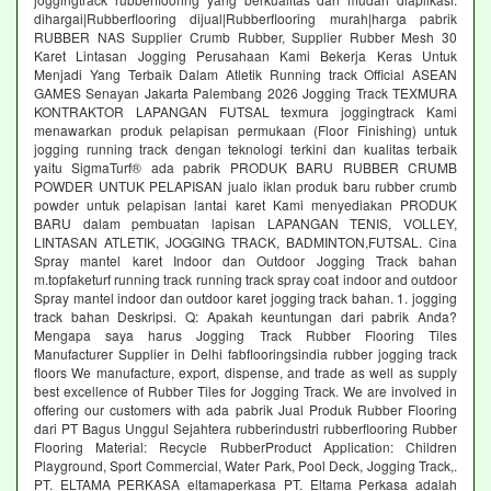
dihargai|Rubberflooring dijual|Rubberflooring murah|harga pabrik
RUBBER NAS Supplier Crumb Rubber, Supplier Rubber Mesh 30
Karet Lintasan Jogging Perusahaan Kami Bekerja Keras Untuk
Menjadi Yang Terbaik Dalam Atletik Running track Official ASEAN
GAMES Senayan Jakarta Palembang 2026 Jogging Track TEXMURA
KONTRAKTOR LAPANGAN FUTSAL texmura joggingtrack Kami
menawarkan produk pelapisan permukaan (Floor Finishing) untuk
jogging running track dengan teknologi terkini dan kualitas terbaik
yaitu SigmaTurf® ada pabrik PRODUK BARU RUBBER CRUMB
POWDER UNTUK PELAPISAN jualo iklan produk baru rubber crumb
powder untuk pelapisan lantai karet Kami menyediakan PRODUK
BARU dalam pembuatan lapisan LAPANGAN TENIS, VOLLEY,
LINTASAN ATLETIK, JOGGING TRACK, BADMINTON,FUTSAL. Cina
Spray mantel karet Indoor dan Outdoor Jogging Track bahan
m.topfaketurf running track running track spray coat indoor and outdoor
Spray mantel indoor dan outdoor karet jogging track bahan. 1. jogging
track bahan Deskripsi. Q: Apakah keuntungan dari pabrik Anda?
Mengapa saya harus Jogging Track Rubber Flooring Tiles
Manufacturer Supplier in Delhi fabflooringsindia rubber jogging track
floors We manufacture, export, dispense, and trade as well as supply
best excellence of Rubber Tiles for Jogging Track. We are involved in
offering our customers with ada pabrik Jual Produk Rubber Flooring
dari PT Bagus Unggul Sejahtera rubberindustri rubberflooring Rubber
Flooring Material: Recycle RubberProduct Application: Children
Playground, Sport Commercial, Water Park, Pool Deck, Jogging Track,.
PT. ELTAMA PERKASA eltamaperkasa PT. Eltama Perkasa adalah