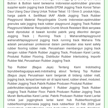
Butiran & Butiran karet berwarna indonesian.epdmrubber granules
supplier epdm jogging track Elastis EPDM Jogging Track Korosi Tahan
Daur Ulang Daur Ulang Untuk Trotoar Tebal: 13 15mm 3. produk hijau,
harga pabrik 4. Sertifikasi IAAF Atletik Jogging Track Rubber
Playground Material Recyclingable Crumb indonesian.epdmrubber
granules sale jogging track rubber playground Jogging Track Rubber
Playground Material Recyclable Crumb Shock Resistant Blok senyawa
karet diproduksi di bawah kondisi pabrik yang dikontrol dengan
Jogging Track | Running Track | Wahanatirtaplayground
wahanatirtaplayground jogging track running track Wahana Tirta
adalah perusahaan profesional dalam pembuatan alas karet safety
rubber flooring rubber mate. Perusahaan membangun joging track
dengan rubber Pabrik Rubber Jogging Track, Produsen Karet Lantai,
Produksi Rubber Flooring, Distributor Rubber Interlocking, Importir
Rubber Mat, Perusahaan Rubber Jogging Track
Top Rubber (Bagus Jaya) Tentang Kami Indotrading
toprubberbagusjaya.web.indotrading about Tentang Top Rubber
(Bagus Jaya) Perusahaan kami bergerak di bidang rubber matt,
jogging track, tempat bermain air di lapisi karet, rubber sheet, moduled.
Rubber Jogging Track Pabrik Rubber Produsen Produksi Rubber
pabrikrubber.rajaproduk kategori 1 Rubber Jogging Track Rubber
Jogging Track Rubber Floor. Pabrik Produsen Rubber Jogging Track
Murah Berkualitas Karet Lantai. Pabrik Produsen Rubber Karet Lantai
Untuk jual joggingtrack lantai karet hub Rubberflooring|jual
rubberflooringindonesia jogging track rubberfloor 23 Feb 2026 jual
joggingtrack rubberflooring yang berkualitas dan mudah diaplikasi.