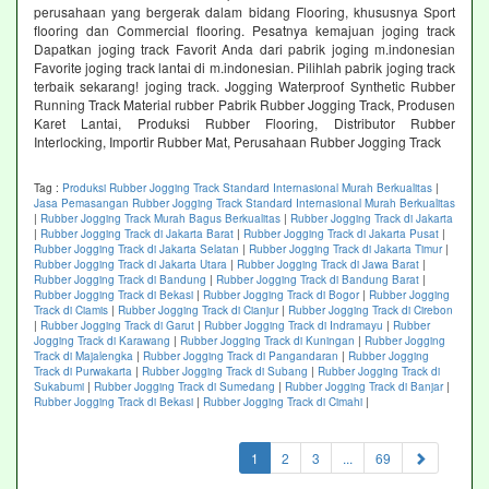
perusahaan yang bergerak dalam bidang Flooring, khususnya Sport
flooring dan Commercial flooring. Pesatnya kemajuan joging track
Dapatkan joging track Favorit Anda dari pabrik joging m.indonesian
Favorite joging track lantai di m.indonesian. Pilihlah pabrik joging track
terbaik sekarang! joging track. Jogging Waterproof Synthetic Rubber
Running Track Material rubber Pabrik Rubber Jogging Track, Produsen
Karet Lantai, Produksi Rubber Flooring, Distributor Rubber
Interlocking, Importir Rubber Mat, Perusahaan Rubber Jogging Track
Tag :
Produksi Rubber Jogging Track Standard Internasional Murah Berkualitas
|
Jasa Pemasangan Rubber Jogging Track Standard Internasional Murah Berkualitas
|
Rubber Jogging Track Murah Bagus Berkualitas
|
Rubber Jogging Track di Jakarta
|
Rubber Jogging Track di Jakarta Barat
|
Rubber Jogging Track di Jakarta Pusat
|
Rubber Jogging Track di Jakarta Selatan
|
Rubber Jogging Track di Jakarta Timur
|
Rubber Jogging Track di Jakarta Utara
|
Rubber Jogging Track di Jawa Barat
|
Rubber Jogging Track di Bandung
|
Rubber Jogging Track di Bandung Barat
|
Rubber Jogging Track di Bekasi
|
Rubber Jogging Track di Bogor
|
Rubber Jogging
Track di Ciamis
|
Rubber Jogging Track di Cianjur
|
Rubber Jogging Track di Cirebon
|
Rubber Jogging Track di Garut
|
Rubber Jogging Track di Indramayu
|
Rubber
Jogging Track di Karawang
|
Rubber Jogging Track di Kuningan
|
Rubber Jogging
Track di Majalengka
|
Rubber Jogging Track di Pangandaran
|
Rubber Jogging
Track di Purwakarta
|
Rubber Jogging Track di Subang
|
Rubber Jogging Track di
Sukabumi
|
Rubber Jogging Track di Sumedang
|
Rubber Jogging Track di Banjar
|
Rubber Jogging Track di Bekasi
|
Rubber Jogging Track di Cimahi
|
(current)
1
2
3
...
69