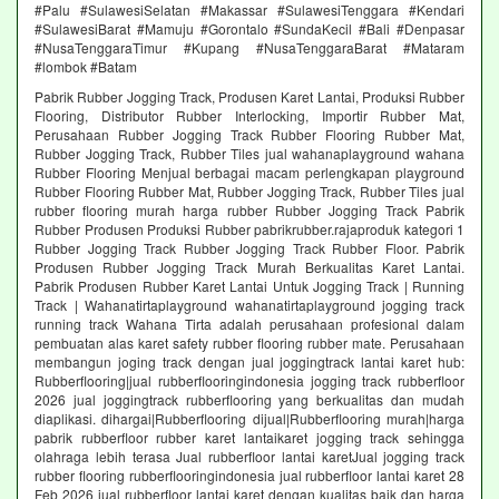
#Palu #SulawesiSelatan #Makassar #SulawesiTenggara #Kendari
#SulawesiBarat #Mamuju #Gorontalo #SundaKecil #Bali #Denpasar
#NusaTenggaraTimur #Kupang #NusaTenggaraBarat #Mataram
#lombok #Batam
Pabrik Rubber Jogging Track, Produsen Karet Lantai, Produksi Rubber
Flooring, Distributor Rubber Interlocking, Importir Rubber Mat,
Perusahaan Rubber Jogging Track Rubber Flooring Rubber Mat,
Rubber Jogging Track, Rubber Tiles jual wahanaplayground wahana
Rubber Flooring Menjual berbagai macam perlengkapan playground
Rubber Flooring Rubber Mat, Rubber Jogging Track, Rubber Tiles jual
rubber flooring murah harga rubber Rubber Jogging Track Pabrik
Rubber Produsen Produksi Rubber pabrikrubber.rajaproduk kategori 1
Rubber Jogging Track Rubber Jogging Track Rubber Floor. Pabrik
Produsen Rubber Jogging Track Murah Berkualitas Karet Lantai.
Pabrik Produsen Rubber Karet Lantai Untuk Jogging Track | Running
Track | Wahanatirtaplayground wahanatirtaplayground jogging track
running track Wahana Tirta adalah perusahaan profesional dalam
pembuatan alas karet safety rubber flooring rubber mate. Perusahaan
membangun joging track dengan jual joggingtrack lantai karet hub:
Rubberflooring|jual rubberflooringindonesia jogging track rubberfloor
2026 jual joggingtrack rubberflooring yang berkualitas dan mudah
diaplikasi. dihargai|Rubberflooring dijual|Rubberflooring murah|harga
pabrik rubberfloor rubber karet lantaikaret jogging track sehingga
olahraga lebih terasa Jual rubberfloor lantai karetJual jogging track
rubber flooring rubberflooringindonesia jual rubberfloor lantai karet 28
Feb 2026 jual rubberfloor lantai karet dengan kualitas baik dan harga