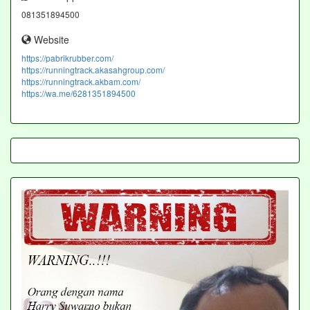
081351894500
Website
https://pabrikrubber.com/
https://runningtrack.akasahgroup.com/
https://runningtrack.akbam.com/
https://wa.me/6281351894500