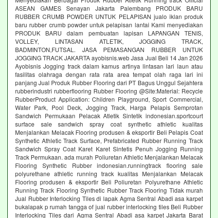
ASEAN GAMES Senayan Jakarta Palembang PRODUK BARU
RUBBER CRUMB POWDER UNTUK PELAPISAN jualo iklan produk
baru rubber crumb powder untuk pelapisan lantai Kami menyediakan
PRODUK BARU dalam pembuatan lapisan LAPANGAN TENIS,
VOLLEY, LINTASAN ATLETIK, JOGGING TRACK,
BADMINTON,FUTSAL. JASA PEMASANGAN RUBBER UNTUK
JOGGING TRACK JAKARTA ayobisnis.web Jasa Jual Beli 14 Jan 2026
Ayobisnis Jogging track dalam kamus artinya lintasan lari laun atau
fasilitas olahraga dengan rata rata area tempat olah raga lari ini
panjang Jual Produk Rubber Flooring dari PT Bagus Unggul Sejahtera
rubberindustri rubberflooring Rubber Flooring @Site:Material: Recycle
RubberProduct Application: Children Playground, Sport Commercial,
Water Park, Pool Deck, Jogging Track, Harga Pelapis Semprotan
Sandwich Permukaan Pelacak Atletik Sintetik indonesian.sportcourt
surface sale sandwich spray coat synthetic athletic kualitas
Menjalankan Melacak Flooring produsen & eksportir Beli Pelapis Coat
Synthetic Athletic Track Surface, Prefabricated Rubber Running Track
Sandwich Spray Coat Karet Karet Sintetis Penuh Jogging Running
Track Permukaan. ada murah Poliuretan Athletic Menjalankan Melacak
Flooring Synthetic Rubber indonesian.runningtrack flooring sale
polyurethane athletic running track kualitas Menjalankan Melacak
Flooring produsen & eksportir Beli Poliuretan Polyurethane Athletic
Running Track Flooring Synthetic Rubber Track Flooring Tidak murah
Jual Rubber Interlocking Tiles di lapak Agma Sentral Abadi asa karpet
bukalapak p rumah tangga of jual rubber interlocking tiles Beli Rubber
Interlocking Tiles dari Agma Sentral Abadi asa karpet Jakarta Barat