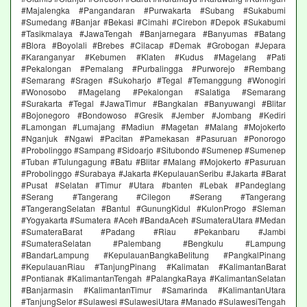
#Majalengka #Pangandaran #Purwakarta #Subang #Sukabumi
#Sumedang #Banjar #Bekasi #Cimahi #Cirebon #Depok #Sukabumi
#Tasikmalaya #JawaTengah #Banjarnegara #Banyumas #Batang
#Blora #Boyolali #Brebes #Cilacap #Demak #Grobogan #Jepara
#Karanganyar #Kebumen #Klaten #Kudus #Magelang #Pati
#Pekalongan #Pemalang #Purbalingga #Purworejo #Rembang
#Semarang #Sragen #Sukoharjo #Tegal #Temanggung #Wonogiri
#Wonosobo #Magelang #Pekalongan #Salatiga #Semarang
#Surakarta #Tegal #JawaTimur #Bangkalan #Banyuwangi #Blitar
#Bojonegoro #Bondowoso #Gresik #Jember #Jombang #Kediri
#Lamongan #Lumajang #Madiun #Magetan #Malang #Mojokerto
#Nganjuk #Ngawi #Pacitan #Pamekasan #Pasuruan #Ponorogo
#Probolinggo #Sampang #Sidoarjo #Situbondo #Sumenep #Sumenep
#Tuban #Tulungagung #Batu #Blitar #Malang #Mojokerto #Pasuruan
#Probolinggo #Surabaya #Jakarta #KepulauanSeribu #Jakarta #Barat
#Pusat #Selatan #Timur #Utara #banten #Lebak #Pandeglang
#Serang #Tangerang #Cilegon #Serang #Tangerang
#TangerangSelatan #Bantul #GunungKidul #KulonProgo #Sleman
#Yogyakarta #Sumatera #Aceh #BandaAceh #SumateraUtara #Medan
#SumateraBarat #Padang #Riau #Pekanbaru #Jambi
#SumateraSelatan #Palembang #Bengkulu #Lampung
#BandarLampung #KepulauanBangkaBelitung #PangkalPinang
#KepulauanRiau #TanjungPinang #Kalimatan #KalimantanBarat
#Pontianak #KalimantanTengah #PalangkaRaya #KalimantanSelatan
#Banjarmasin #KalimantanTimur #Samarinda #KalimantanUtara
#TanjungSelor #Sulawesi #SulawesiUtara #Manado #SulawesiTengah