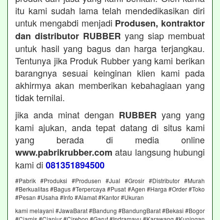
itu kami sudah lama telah mendedikasikan diri
untuk mengabdi menjadi
Produsen, kontraktor
yang siap membuat
dan distributor RUBBER
untuk hasil yang bagus dan harga terjangkau.
Tentunya jika Produk Rubber yang kami berikan
barangnya sesuai keinginan klien kami pada
akhirmya akan memberikan kebahagiaan yang
tidak ternilai.
jika anda minat dengan
yang yang
RUBBER
kami ajukan, anda tepat datang di situs kami
yang berada di media online
atau langsung hubungi
www.pabrikrubber.com
kami di
081351894500
#Pabrik #Produksi #Produsen #Jual #Grosir #Distributor #Murah
#Berkualitas #Bagus #Terpercaya #Pusat #Agen #Harga #Order #Toko
#Pesan #Usaha #Info #Alamat #Kantor #Ukuran
kami melayani #JawaBarat #Bandung #BandungBarat #Bekasi #Bogor
#Ciamis #Cianjur #Cirebon #Garut #Indramayu #Karawang #Kuningan