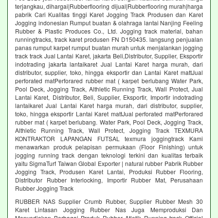
terjangkau, dihargai|Rubberflooring dijual|Rubberflooring murah|harga
pabrik Cari Kualitas tinggi Karet Jogging Track Produsen dan Karet
Jogging indonesian Rumput buatan & olahraga lantai Nanjing Feeling
Rubber & Plastic Produces Co., Ltd. Jogging track material, bahan
runningtracks, track karet produsen FN D150435. langsung penjualan
panas rumput karpet rumput buatan murah untuk menjalankan jogging
track track Jual Lantai Karet, jakarta Beli,Distributor, Supplier, Eksportir
indotrading jakarta lantaikaret Jual Lantai Karet harga murah, dari
distributor, supplier, toko, hingga eksportir dan Lantai Karet mattJual
perforated matPerforared rubber mat ( karpet berlubang Water Park,
Pool Deck, Jogging Track, Althletic Running Track, Wall Protect, Jual
Lantai Karet, Distributor, Beli, Supplier, Eksportir, Importir indotrading
lantaikaret Jual Lantai Karet harga murah, dari distributor, supplier,
toko, hingga eksportir Lantai Karet mattJual perforated matPerforared
rubber mat ( karpet berlubang. Water Park, Pool Deck, Jogging Track,
Althletic Running Track, Wall Protect, Jogging Track TEXMURA
KONTRAKTOR LAPANGAN FUTSAL texmura joggingtrack Kami
menawarkan produk pelapisan permukaan (Floor Finishing) untuk
jogging running track dengan teknologi terkini dan kualitas terbaik
yaitu SigmaTurf Taiwan Global Exporter | natural rubber Pabrik Rubber
Jogging Track, Produsen Karet Lantai, Produksi Rubber Flooring,
Distributor Rubber Interlocking, Importir Rubber Mat, Perusahaan
Rubber Jogging Track
RUBBER NAS Supplier Crumb Rubber, Supplier Rubber Mesh 30
Karet Lintasan Jogging Rubber Nas Juga Memproduksi Dan
Menyediakan Berbagai Produk Rubber Atletik Running track Official