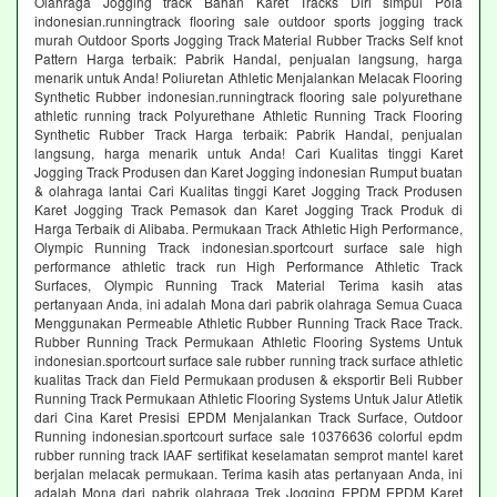
Olahraga Jogging track Bahan Karet Tracks Diri simpul Pola
indonesian.runningtrack flooring sale outdoor sports jogging track
murah Outdoor Sports Jogging Track Material Rubber Tracks Self knot
Pattern Harga terbaik: Pabrik Handal, penjualan langsung, harga
menarik untuk Anda! Poliuretan Athletic Menjalankan Melacak Flooring
Synthetic Rubber indonesian.runningtrack flooring sale polyurethane
athletic running track Polyurethane Athletic Running Track Flooring
Synthetic Rubber Track Harga terbaik: Pabrik Handal, penjualan
langsung, harga menarik untuk Anda! Cari Kualitas tinggi Karet
Jogging Track Produsen dan Karet Jogging indonesian Rumput buatan
& olahraga lantai Cari Kualitas tinggi Karet Jogging Track Produsen
Karet Jogging Track Pemasok dan Karet Jogging Track Produk di
Harga Terbaik di Alibaba. Permukaan Track Athletic High Performance,
Olympic Running Track indonesian.sportcourt surface sale high
performance athletic track run High Performance Athletic Track
Surfaces, Olympic Running Track Material Terima kasih atas
pertanyaan Anda, ini adalah Mona dari pabrik olahraga Semua Cuaca
Menggunakan Permeable Athletic Rubber Running Track Race Track.
Rubber Running Track Permukaan Athletic Flooring Systems Untuk
indonesian.sportcourt surface sale rubber running track surface athletic
kualitas Track dan Field Permukaan produsen & eksportir Beli Rubber
Running Track Permukaan Athletic Flooring Systems Untuk Jalur Atletik
dari Cina Karet Presisi EPDM Menjalankan Track Surface, Outdoor
Running indonesian.sportcourt surface sale 10376636 colorful epdm
rubber running track IAAF sertifikat keselamatan semprot mantel karet
berjalan melacak permukaan. Terima kasih atas pertanyaan Anda, ini
adalah Mona dari pabrik olahraga Trek Jogging EPDM EPDM Karet