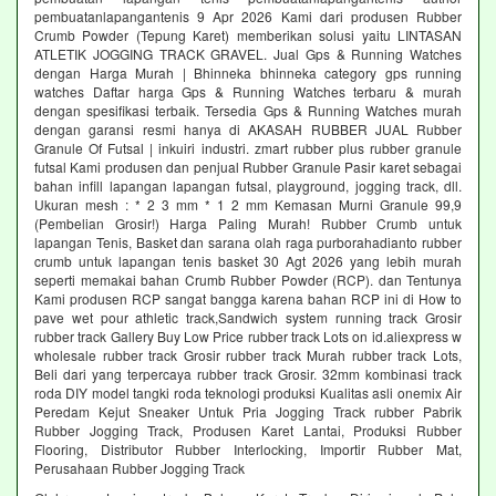
pembuatanlapangantenis 9 Apr 2026 Kami dari produsen Rubber
Crumb Powder (Tepung Karet) memberikan solusi yaitu LINTASAN
ATLETIK JOGGING TRACK GRAVEL. Jual Gps & Running Watches
dengan Harga Murah | Bhinneka bhinneka category gps running
watches Daftar harga Gps & Running Watches terbaru & murah
dengan spesifikasi terbaik. Tersedia Gps & Running Watches murah
dengan garansi resmi hanya di AKASAH RUBBER JUAL Rubber
Granule Of Futsal | inkuiri industri. zmart rubber plus rubber granule
futsal Kami produsen dan penjual Rubber Granule Pasir karet sebagai
bahan infill lapangan lapangan futsal, playground, jogging track, dll.
Ukuran mesh : * 2 3 mm * 1 2 mm Kemasan Murni Granule 99,9
(Pembelian Grosir!) Harga Paling Murah! Rubber Crumb untuk
lapangan Tenis, Basket dan sarana olah raga purborahadianto rubber
crumb untuk lapangan tenis basket 30 Agt 2026 yang lebih murah
seperti memakai bahan Crumb Rubber Powder (RCP). dan Tentunya
Kami produsen RCP sangat bangga karena bahan RCP ini di How to
pave wet pour athletic track,Sandwich system running track Grosir
rubber track Gallery Buy Low Price rubber track Lots on id.aliexpress w
wholesale rubber track Grosir rubber track Murah rubber track Lots,
Beli dari yang terpercaya rubber track Grosir. 32mm kombinasi track
roda DIY model tangki roda teknologi produksi Kualitas asli onemix Air
Peredam Kejut Sneaker Untuk Pria Jogging Track rubber Pabrik
Rubber Jogging Track, Produsen Karet Lantai, Produksi Rubber
Flooring, Distributor Rubber Interlocking, Importir Rubber Mat,
Perusahaan Rubber Jogging Track