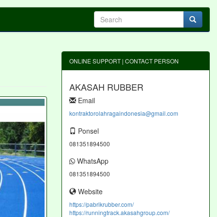
ONLINE SUPPORT | CONTACT PERSON
AKASAH RUBBER
Email
kontraktorolahragaindonesia@gmail.com
Ponsel
081351894500
WhatsApp
081351894500
Website
https://pabrikrubber.com/
https://runningtrack.akasahgroup.com/