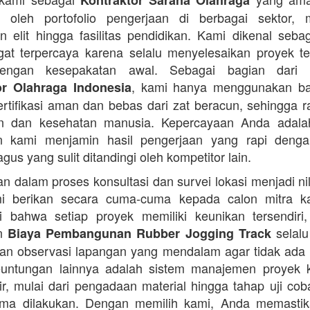
Kontraktor Sarana Olahraga
n oleh portofolio pengerjaan di berbagai sektor, 
 elit hingga fasilitas pendidikan. Kami dikenal seba
at terpercaya karena selalu menyelesaikan proyek t
engan kesepakatan awal. Sebagai bagian dari 
, kami hanya menggunakan b
or Olahraga Indonesia
ertifikasi aman dan bebas dari zat beracun, sehingga 
an dan kesehatan manusia. Kepercayaan Anda adalah 
n kami menjamin hasil pengerjaan yang rapi denga
agus yang sulit ditandingi oleh kompetitor lain.
 dalam proses konsultasi dan survei lokasi menjadi ni
i berikan secara cuma-cuma kepada calon mitra k
 bahwa setiap proyek memiliki keunikan tersendiri
an
selalu
Biaya Pembangunan Rubber Jogging Track
an observasi lapangan yang mendalam agar tidak ada
Keuntungan lainnya adalah sistem manajemen proyek 
sir, mulai dari pengadaan material hingga tahap uji co
rima dilakukan. Dengan memilih kami, Anda memasti