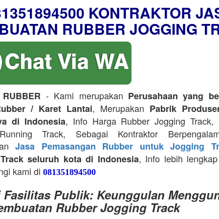
81351894500 KONTRAKTOR JA
BUATAN RUBBER JOGGING T
- Kami merupakan
 RUBBER
Perusahaan yang be
, Merupakan
ubber / Karet Lantai
Pabrik Produse
, Info Harga Rubber Jogging Track, D
ya di Indonesia
Running Track, Sebagai Kontraktor Berpengala
kan
Jasa Pemasangan Rubber untuk Jogging Tr
, Info lebih lengkap
Track seluruh kota di Indonesia
ngi kami di
081351894500
i Fasilitas Publik: Keunggulan Menggu
embuatan Rubber Jogging Track