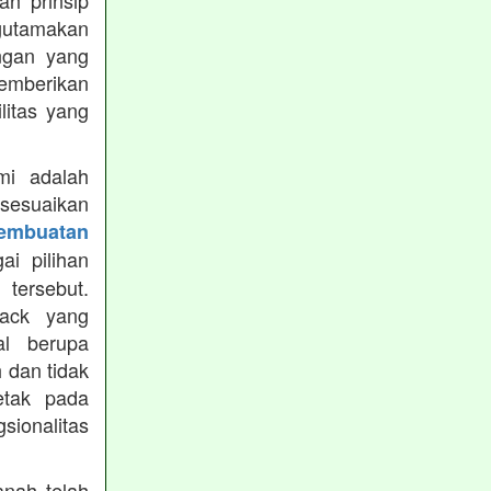
h prinsip
gutamakan
ungan yang
memberikan
ilitas yang
mi adalah
isesuaikan
Pembuatan
i pilihan
tersebut.
ack yang
al berupa
 dan tidak
etak pada
sionalitas
nah telah