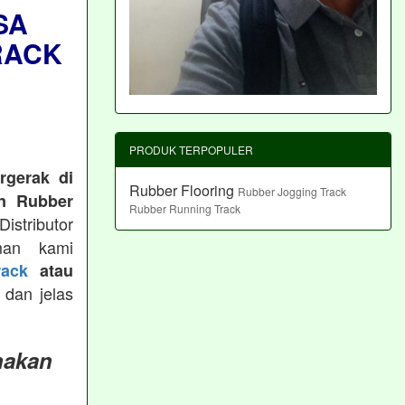
SA
RACK
PRODUK TERPOPULER
rgerak di
Rubber Flooring
Rubber Jogging Track
n Rubber
Rubber Running Track
istributor
man kami
ack
atau
 dan jelas
nakan