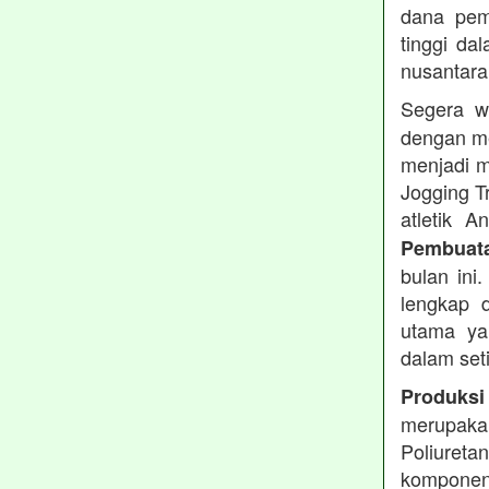
dana pemb
tinggi dal
nusantara
Segera w
dengan me
menjadi m
Jogging T
atletik 
Pembuata
bulan ini
lengkap d
utama ya
dalam set
Produksi
merupakan
Poliuret
komponen 