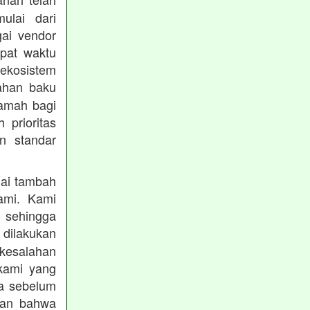
mulai dari
gai vendor
epat waktu
ekosistem
ahan baku
ramah bagi
prioritas
n standar
lai tambah
ami. Kami
, sehingga
 dilakukan
 kesalahan
kami yang
ba sebelum
kan bahwa