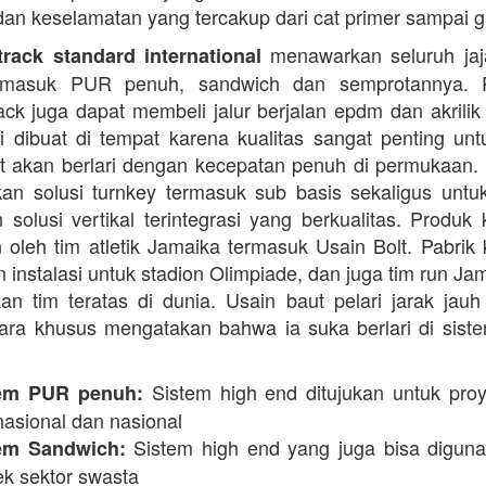
dan keselamatan yang tercakup dari cat primer sampai ga
menawarkan seluruh jaja
rack standard international
termasuk PUR penuh, sandwich dan semprotannya. 
rack juga dapat membeli jalur berjalan epdm dan akrilik 
i dibuat di tempat karena kualitas sangat penting unt
t akan berlari dengan kecepatan penuh di permukaan.
n solusi turnkey termasuk sub basis sekaligus unt
 solusi vertikal terintegrasi yang berkualitas. Produk 
 oleh tim atletik Jamaika termasuk Usain Bolt. Pabrik 
 instalasi untuk stadion Olimpiade, dan juga tim run Ja
an tim teratas di dunia. Usain baut pelari jarak jauh 
ara khusus mengatakan bahwa ia suka berlari di siste
Sistem high end ditujukan untuk proy
em PUR penuh:
nasional dan nasional
Sistem high end yang juga bisa digun
em Sandwich:
ek sektor swasta