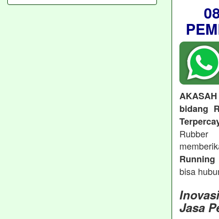
0
PEM
AKASAH
bidang R
Terperca
Rubber 
memberi
Running 
bisa hubu
Inovas
Jasa P