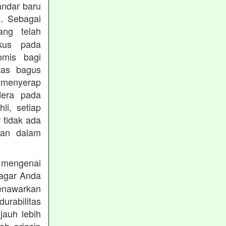
andar baru
. Sebagai
ng telah
okus pada
omis bagi
tas bagus
 menyerap
dera pada
li, setiap
 tidak ada
kan dalam
 mengenai
agar Anda
menawarkan
rabilitas
jauh lebih