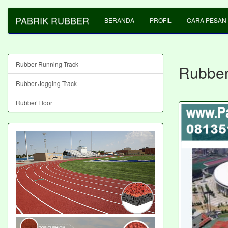
PABRIK RUBBER
BERANDA
PROFIL
CARA PESAN
Rubber Running Track
Rubber
Rubber Jogging Track
Rubber Floor