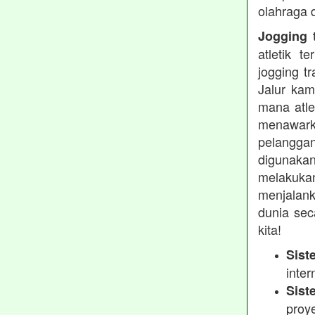
olahraga 
Jogging t
atletik 
jogging t
Jalur kam
mana atle
menawarka
pelanggan
digunakan
melakukan
menjalank
dunia sec
kita!
Sist
inter
Sist
proy