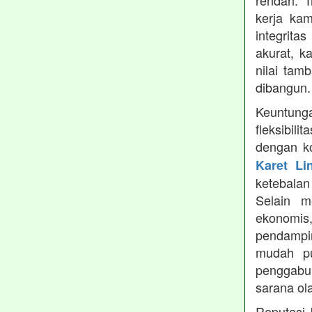
rendah. 
kerja ka
integrita
akurat, k
nilai tamb
dibangun.
Keuntung
fleksibil
dengan ko
Karet Li
ketebala
Selain 
ekonomis
pendampin
mudah pu
penggabun
sarana ol
Reputasi