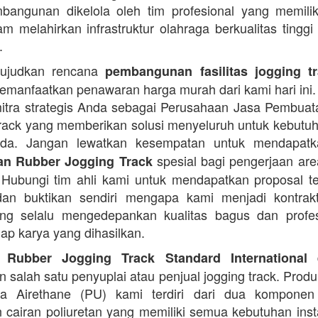
angunan dikelola oleh tim profesional yang memilik
am melahirkan infrastruktur olahraga berkualitas tinggi
.
ujudkan rencana
pembangunan fasilitas jogging t
manfaatkan penawaran harga murah dari kami hari ini.
itra strategis Anda sebagai Perusahaan Jasa Pembua
rack yang memberikan solusi menyeluruh untuk kebutu
Anda. Jangan lewatkan kesempatan untuk mendapa
spesial bagi pengerjaan area
n Rubber Jogging Track
. Hubungi tim ahli kami untuk mendapatkan proposal t
an buktikan sendiri mengapa kami menjadi kontrakt
ng selalu mengedepankan kualitas bagus dan profes
iap karya yang dihasilkan.
d
 Rubber Jogging Track Standard International
 salah satu penyuplai atau penjual jogging track. Produ
ana Airethane (PU) kami terdiri dari dua kompone
cairan poliuretan yang memiliki semua kebutuhan instal