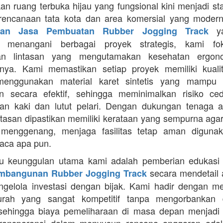
an ruang terbuka hijau yang fungsional kini menjadi st
rencanaan tata kota dan area komersial yang modern
ya
aan Jasa Pembuatan Rubber Jogging Track
a menangani berbagai proyek strategis, kami f
an lintasan yang mengutamakan kesehatan ergon
nya. Kami memastikan setiap proyek memiliki kuali
enggunakan material karet sintetis yang mampu
n secara efektif, sehingga meminimalkan risiko ce
an kaki dan lutut pelari. Dengan dukungan tenaga ah
intasan dipastikan memiliki kerataan yang sempurna agar
 menggenang, menjaga fasilitas tetap aman diguna
uaca apa pun.
tu keunggulan utama kami adalah pemberian edukasi
secara mendetail 
mbangunan Rubber Jogging Track
gelola investasi dengan bijak. Kami hadir dengan 
rah yang sangat kompetitif tanpa mengorbankan du
 sehingga biaya pemeliharaan di masa depan menjadi 