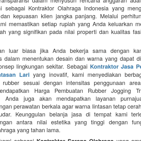
Transparansi dalam menyusun rencana anggaran adala
mi sebagai Kontraktor Olahraga Indonesia yang men
s dan kepuasan klien jangka panjang. Melalui perhit
ami memastikan setiap rupiah yang Anda keluarkan 
ah yang signifikan pada nilai properti dan kualitas fas
an luar biasa jika Anda bekerja sama dengan ka
itas dalam menentukan desain dan warna yang dapat d
nsep lingkungan sekitar. Sebagai
Kontraktor Jasa 
yang inovatif, kami menyediakan berbaga
ntasan Lari
n rubber sesuai dengan intensitas penggunaan area 
mendapatkan Harga Pembuatan Rubber Jogging Tr
, Anda juga akan mendapatkan layanan purnaju
gan perawatan berkala agar warna lintasan tetap cerah
dar. Keunggulan belanja jasa di tempat kami terl
gan antara nilai estetika yang tinggi dengan fung
ahraga yang tahan lama.
 kami sebagai
yang ama