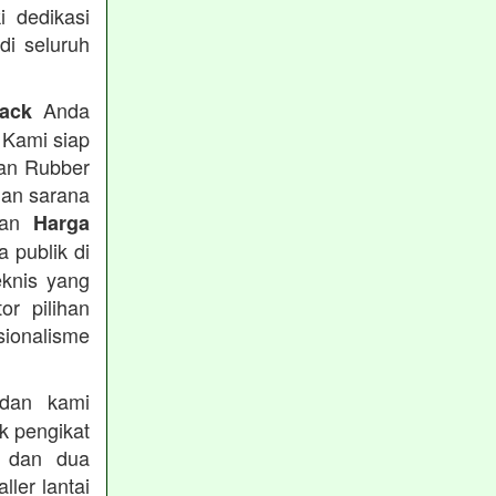
i dedikasi
 di seluruh
Anda
rack
 Kami siap
tan Rubber
han sarana
tkan
Harga
 publik di
eknis yang
or pilihan
ionalisme
an kami
k pengikat
n dan dua
ler lantai