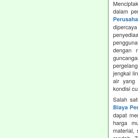
Menciptak
dalam pe
Perusah
dipercay
penyedia
pengguna
dengan m
guncanga
pergelang
jengkal l
air yang
kondisi c
Salah sa
Biaya Pe
dapat men
harga mu
material,