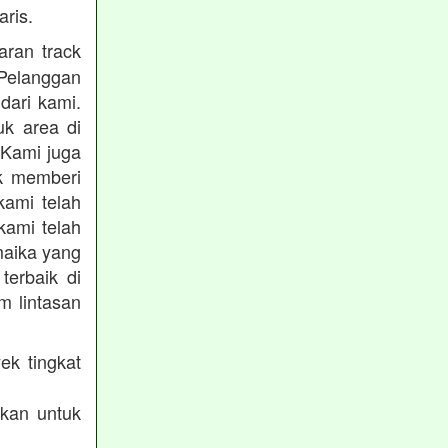
ris.
ran track
Pelanggan
dari kami.
uk area di
 Kami juga
uk memberi
kami telah
kami telah
maika yang
terbaik di
m lintasan
ek tingkat
akan untuk