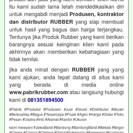
itu kami sudah lama telah mendedikasikan diri
untuk mengabdi menjadi
Produsen, kontraktor
yang siap membuat
dan distributor RUBBER
untuk hasil yang bagus dan harga terjangkau.
Tentunya jika Produk Rubber yang kami berikan
barangnya sesuai keinginan klien kami pada
akhirmya akan memberikan kebahagiaan yang
tidak ternilai.
jika anda minat dengan
yang yang
RUBBER
kami ajukan, anda tepat datang di situs kami
yang berada di media online
atau langsung hubungi
www.pabrikrubber.com
kami di
081351894500
#Pabrik #Produksi #Produsen #Jual #Grosir #Distributor #Murah
#Berkualitas #Bagus #Terpercaya #Pusat #Agen #Harga #Order #Toko
#Pesan #Usaha #Info #Alamat #Kantor #Ukuran
kami melayani #JawaBarat #Bandung #BandungBarat #Bekasi #Bogor
#Ciamis #Cianjur #Cirebon #Garut #Indramayu #Karawang #Kuningan