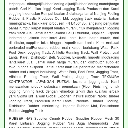
terjangkau, dihargai|Rubberflooring dijual|Rubberflooring murah|harga
pabrik Cari Kualitas tinggi Karet Jogging Track Produsen dan Karet
Jogging indonesian Rumput buatan & olahraga lantai Nanjing Feeling
Rubber & Plastic Produces Co., Ltd. Jogging track material, bahan
runningtracks, track karet produsen FN D150435. langsung penjualan
panas rumput karpet rumput buatan murah untuk menjalankan jogging
track track Jual Lantai Karet, jakarta Beli,Distributor, Supplier, Eksportir
indotrading jakarta lantaikaret Jual Lantai Karet harga murah, dari
distributor, supplier, toko, hingga eksportir dan Lantai Karet mattJual
perforated matPerforared rubber mat ( karpet berlubang Water Park,
Pool Deck, Jogging Track, Althletic Running Track, Wall Protect, Jual
Lantai Karet, Distributor, Beli, Supplier, Eksportir, Importir indotrading
lantaikaret Jual Lantai Karet harga murah, dari distributor, supplier,
toko, hingga eksportir Lantai Karet mattJual perforated matPerforared
rubber mat ( karpet berlubang. Water Park, Pool Deck, Jogging Track,
Althletic Running Track, Wall Protect, Jogging Track TEXMURA
KONTRAKTOR LAPANGAN FUTSAL texmura joggingtrack Kami
menawarkan produk pelapisan permukaan (Floor Finishing) untuk
jogging running track dengan teknologi terkini dan kualitas terbaik
yaitu SigmaTurf Taiwan Global Exporter | natural rubber Pabrik Rubber
Jogging Track, Produsen Karet Lantai, Produksi Rubber Flooring,
Distributor Rubber Interlocking, Importir Rubber Mat, Perusahaan
Rubber Jogging Track
RUBBER NAS Supplier Crumb Rubber, Supplier Rubber Mesh 30
Karet Lintasan Jogging Rubber Nas Juga Memproduksi Dan
Menyediakan Berbagai Produk Rubber Atletik Running track Official