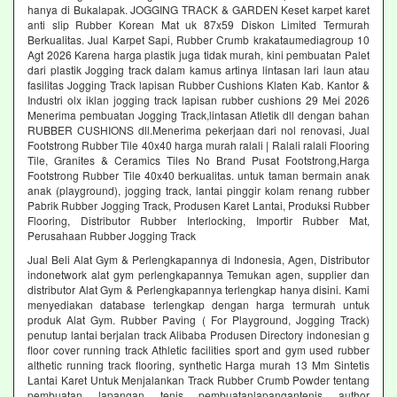
hanya di Bukalapak. JOGGING TRACK & GARDEN Keset karpet karet
anti slip Rubber Korean Mat uk 87x59 Diskon Limited Termurah
Berkualitas. Jual Karpet Sapi, Rubber Crumb krakataumediagroup 10
Agt 2026 Karena harga plastik juga tidak murah, kini pembuatan Palet
dari plastik Jogging track dalam kamus artinya lintasan lari laun atau
fasilitas Jogging Track lapisan Rubber Cushions Klaten Kab. Kantor &
Industri olx iklan jogging track lapisan rubber cushions 29 Mei 2026
Menerima pembuatan Jogging Track,lintasan Atletik dll dengan bahan
RUBBER CUSHIONS dll.Menerima pekerjaan dari nol renovasi, Jual
Footstrong Rubber Tile 40x40 harga murah ralali | Ralali ralali Flooring
Tile, Granites & Ceramics Tiles No Brand Pusat Footstrong,Harga
Footstrong Rubber Tile 40x40 berkualitas. untuk taman bermain anak
anak (playground), jogging track, lantai pinggir kolam renang rubber
Pabrik Rubber Jogging Track, Produsen Karet Lantai, Produksi Rubber
Flooring, Distributor Rubber Interlocking, Importir Rubber Mat,
Perusahaan Rubber Jogging Track
Jual Beli Alat Gym & Perlengkapannya di Indonesia, Agen, Distributor
indonetwork alat gym perlengkapannya Temukan agen, supplier dan
distributor Alat Gym & Perlengkapannya terlengkap hanya disini. Kami
menyediakan database terlengkap dengan harga termurah untuk
produk Alat Gym. Rubber Paving ( For Playground, Jogging Track)
penutup lantai berjalan track Alibaba Produsen Directory indonesian g
floor cover running track Athletic facilities sport and gym used rubber
althetic running track flooring, synthetic Harga murah 13 Mm Sintetis
Lantai Karet Untuk Menjalankan Track Rubber Crumb Powder tentang
pembuatan lapangan tenis pembuatanlapangantenis author