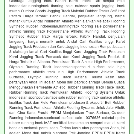
Olahraga Jogging track Bahan Karet Tracks Diri simpul Pola
indonesian.runningtrack flooring sale outdoor sports jogging track
murah Outdoor Sports Jogging Track Material Rubber Tracks Self knot
Pattern Harga terbaik: Pabrik Handal, penjualan langsung, harga
menarik untuk Anda! Poliuretan Athletic Menjalankan Melacak Flooring
Synthetic Rubber indonesian.runningtrack flooring sale polyurethane
athletic running track Polyurethane Athletic Running Track Flooring
Synthetic Rubber Track Harga terbaik: Pabrik Handal, penjualan
langsung, harga menarik untuk Anda! Cari Kualitas tinggi Karet
Jogging Track Produsen dan Karet Jogging indonesian Rumput buatan
& olahraga lantai Cari Kualitas tinggi Karet Jogging Track Produsen
Karet Jogging Track Pemasok dan Karet Jogging Track Produk di
Harga Terbaik di Alibaba. Permukaan Track Athletic High Performance,
Olympic Running Track indonesian.sportcourt surface sale high
performance athletic track run High Performance Athletic Track
Surfaces, Olympic Running Track Material Terima kasih atas
pertanyaan Anda, ini adalah Mona dari pabrik olahraga Semua Cuaca
Menggunakan Permeable Athletic Rubber Running Track Race Track.
Rubber Running Track Permukaan Athletic Flooring Systems Untuk
indonesian.sportcourt surface sale rubber running track surface athletic
kualitas Track dan Field Permukaan produsen & eksportir Beli Rubber
Running Track Permukaan Athletic Flooring Systems Untuk Jalur Atletik
dari Cina Karet Presisi EPDM Menjalankan Track Surface, Outdoor
Running indonesian.sportcourt surface sale 10376636 colorful epdm
rubber running track IAAF sertifikat keselamatan semprot mantel karet
berjalan melacak permukaan. Terima kasih atas pertanyaan Anda, ini
adalah Mona dari pabrik olahraga Trek Jogging EPDM EPDM Karet