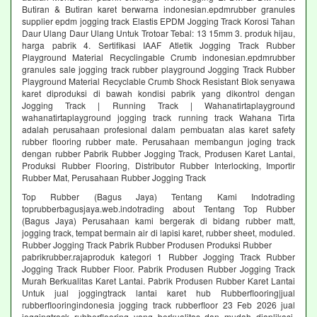
Butiran & Butiran karet berwarna indonesian.epdmrubber granules
supplier epdm jogging track Elastis EPDM Jogging Track Korosi Tahan
Daur Ulang Daur Ulang Untuk Trotoar Tebal: 13 15mm 3. produk hijau,
harga pabrik 4. Sertifikasi IAAF Atletik Jogging Track Rubber
Playground Material Recyclingable Crumb indonesian.epdmrubber
granules sale jogging track rubber playground Jogging Track Rubber
Playground Material Recyclable Crumb Shock Resistant Blok senyawa
karet diproduksi di bawah kondisi pabrik yang dikontrol dengan
Jogging Track | Running Track | Wahanatirtaplayground
wahanatirtaplayground jogging track running track Wahana Tirta
adalah perusahaan profesional dalam pembuatan alas karet safety
rubber flooring rubber mate. Perusahaan membangun joging track
dengan rubber Pabrik Rubber Jogging Track, Produsen Karet Lantai,
Produksi Rubber Flooring, Distributor Rubber Interlocking, Importir
Rubber Mat, Perusahaan Rubber Jogging Track
Top Rubber (Bagus Jaya) Tentang Kami Indotrading
toprubberbagusjaya.web.indotrading about Tentang Top Rubber
(Bagus Jaya) Perusahaan kami bergerak di bidang rubber matt,
jogging track, tempat bermain air di lapisi karet, rubber sheet, moduled.
Rubber Jogging Track Pabrik Rubber Produsen Produksi Rubber
pabrikrubber.rajaproduk kategori 1 Rubber Jogging Track Rubber
Jogging Track Rubber Floor. Pabrik Produsen Rubber Jogging Track
Murah Berkualitas Karet Lantai. Pabrik Produsen Rubber Karet Lantai
Untuk jual joggingtrack lantai karet hub Rubberflooring|jual
rubberflooringindonesia jogging track rubberfloor 23 Feb 2026 jual
joggingtrack rubberflooring yang berkualitas dan mudah diaplikasi.