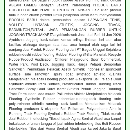
ASEAN GAMES Senayan Jakarta Palembang PRODUK BARU
RUBBER CRUMB POWDER UNTUK PELAPISAN jualo iklan produk
baru rubber crumb powder untuk pelapisan lantai Kami menyediakan
PRODUK BARU dalam pembuatan lapisan LAPANGAN TENIS,
VOLLEY, LINTASAN ATLETIK, JOGGING TRACK,
BADMINTON,FUTSAL. JASA PEMASANGAN RUBBER UNTUK
JOGGING TRACK JAKARTA ayobisnis.web Jasa Jual Beli 14 Jan 2026
Ayobisnis Jogging track dalam kamus artinya lintasan lari laun atau
fasilitas olahraga dengan rata rata area tempat olah raga lari ini
panjang Jual Produk Rubber Flooring dari PT Bagus Unggul Sejahtera
rubberindustri rubberflooring Rubber Flooring @Site:Material: Recycle
RubberProduct Application: Children Playground, Sport Commercial,
Water Park, Pool Deck, Jogging Track, Harga Pelapis Semprotan
Sandwich Permukaan Pelacak Atletik Sintetik indonesian.sportcourt
surface sale sandwich spray coat synthetic athletic kualitas
Menjalankan Melacak Flooring produsen & eksportir Beli Pelapis Coat
Synthetic Athletic Track Surface, Prefabricated Rubber Running Track
Sandwich Spray Coat Karet Karet Sintetis Penuh Jogging Running
Track Permukaan. ada murah Poliuretan Athletic Menjalankan Melacak
Flooring Synthetic Rubber indonesian.runningtrack flooring sale
polyurethane athletic running track kualitas Menjalankan Melacak
Flooring produsen & eksportir Beli Poliuretan Polyurethane Athletic
Running Track Flooring Synthetic Rubber Track Flooring Tidak murah
Jual Rubber Interlocking Tiles di lapak Agma Sentral Abadi asa karpet
bukalapak p rumah tangga of jual rubber interlocking tiles Beli Rubber
Interlocking Tiles dari Agma Sentral Abadi asa karpet Jakarta Barat