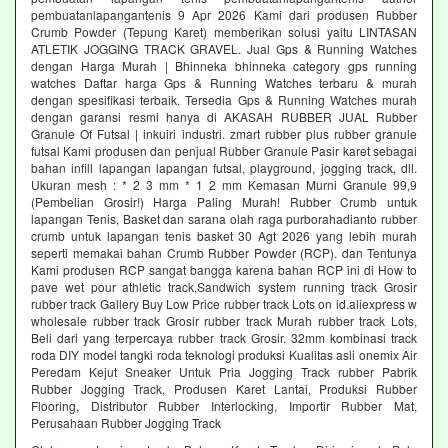
pembuatanlapangantenis 9 Apr 2026 Kami dari produsen Rubber
Crumb Powder (Tepung Karet) memberikan solusi yaitu LINTASAN
ATLETIK JOGGING TRACK GRAVEL. Jual Gps & Running Watches
dengan Harga Murah | Bhinneka bhinneka category gps running
watches Daftar harga Gps & Running Watches terbaru & murah
dengan spesifikasi terbaik. Tersedia Gps & Running Watches murah
dengan garansi resmi hanya di AKASAH RUBBER JUAL Rubber
Granule Of Futsal | inkuiri industri. zmart rubber plus rubber granule
futsal Kami produsen dan penjual Rubber Granule Pasir karet sebagai
bahan infill lapangan lapangan futsal, playground, jogging track, dll.
Ukuran mesh : * 2 3 mm * 1 2 mm Kemasan Murni Granule 99,9
(Pembelian Grosir!) Harga Paling Murah! Rubber Crumb untuk
lapangan Tenis, Basket dan sarana olah raga purborahadianto rubber
crumb untuk lapangan tenis basket 30 Agt 2026 yang lebih murah
seperti memakai bahan Crumb Rubber Powder (RCP). dan Tentunya
Kami produsen RCP sangat bangga karena bahan RCP ini di How to
pave wet pour athletic track,Sandwich system running track Grosir
rubber track Gallery Buy Low Price rubber track Lots on id.aliexpress w
wholesale rubber track Grosir rubber track Murah rubber track Lots,
Beli dari yang terpercaya rubber track Grosir. 32mm kombinasi track
roda DIY model tangki roda teknologi produksi Kualitas asli onemix Air
Peredam Kejut Sneaker Untuk Pria Jogging Track rubber Pabrik
Rubber Jogging Track, Produsen Karet Lantai, Produksi Rubber
Flooring, Distributor Rubber Interlocking, Importir Rubber Mat,
Perusahaan Rubber Jogging Track