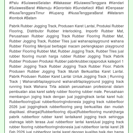
#Palu #SulawesiSelatan #Makassar #SulawesiTenggara #Kendari
#SulawesiBarat #Mamuju #Gorontalo #SundaKecil #Bali #Denpasar
#NusaTenggaraTimur #Kupang #NusaTenggaraBarat #Mataram
#lombok #Batam
Pabrik Rubber Jogging Track, Produsen Karet Lantai, Produksi Rubber
Flooring, Distributor Rubber Interlocking, Importir Rubber Mat,
Perusahaan Rubber Jogging Track Rubber Flooring Rubber Mat,
Rubber Jogging Track, Rubber Tiles jual wahanaplayground wahana
Rubber Flooring Menjual berbagai macam perlengkapan playground
Rubber Flooring Rubber Mat, Rubber Jogging Track, Rubber Tiles jual
rubber flooring murah harga rubber Rubber Jogging Track Pabrik
Rubber Produsen Produksi Rubber pabrikrubber.rajaproduk kategori 1
Rubber Jogging Track Rubber Jogging Track Rubber Floor. Pabrik
Produsen Rubber Jogging Track Murah Berkualitas Karet Lantai.
Pabrik Produsen Rubber Karet Lantai Untuk Jogging Track | Running
Track | Wahanatirtaplayground wahanatirtaplayground jogging track
running track Wahana Tirta adalah perusahaan profesional dalam
pembuatan alas karet safety rubber flooring rubber mate. Perusahaan
membangun joging track dengan jual joggingtrack lantai karet hub:
Rubberflooring|jual rubberflooringindonesia jogging track rubberfloor
2026 jual joggingtrack rubberflooring yang berkualitas dan mudah
diaplikasi. dihargai|Rubberflooring dijual|Rubberflooring murah|harga
pabrik rubberfloor rubber karet lantaikaret jogging track sehingga
olahraga lebih terasa Jual rubberfloor lantai karetJual jogging track
rubber flooring rubberflooringindonesia jual rubberfloor lantai karet 28
Feb 2026 jual rubberfloor lantai karet dengan kualitas baik dan harga