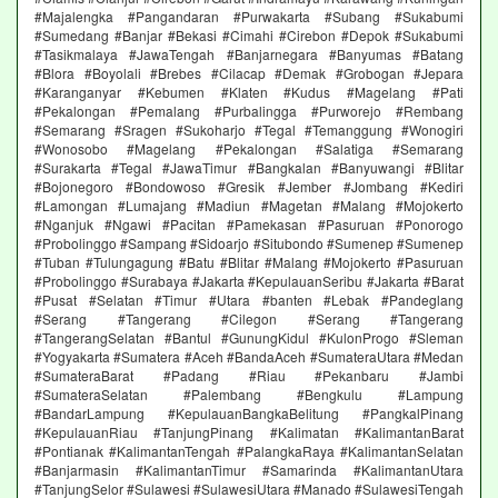
#Majalengka #Pangandaran #Purwakarta #Subang #Sukabumi
#Sumedang #Banjar #Bekasi #Cimahi #Cirebon #Depok #Sukabumi
#Tasikmalaya #JawaTengah #Banjarnegara #Banyumas #Batang
#Blora #Boyolali #Brebes #Cilacap #Demak #Grobogan #Jepara
#Karanganyar #Kebumen #Klaten #Kudus #Magelang #Pati
#Pekalongan #Pemalang #Purbalingga #Purworejo #Rembang
#Semarang #Sragen #Sukoharjo #Tegal #Temanggung #Wonogiri
#Wonosobo #Magelang #Pekalongan #Salatiga #Semarang
#Surakarta #Tegal #JawaTimur #Bangkalan #Banyuwangi #Blitar
#Bojonegoro #Bondowoso #Gresik #Jember #Jombang #Kediri
#Lamongan #Lumajang #Madiun #Magetan #Malang #Mojokerto
#Nganjuk #Ngawi #Pacitan #Pamekasan #Pasuruan #Ponorogo
#Probolinggo #Sampang #Sidoarjo #Situbondo #Sumenep #Sumenep
#Tuban #Tulungagung #Batu #Blitar #Malang #Mojokerto #Pasuruan
#Probolinggo #Surabaya #Jakarta #KepulauanSeribu #Jakarta #Barat
#Pusat #Selatan #Timur #Utara #banten #Lebak #Pandeglang
#Serang #Tangerang #Cilegon #Serang #Tangerang
#TangerangSelatan #Bantul #GunungKidul #KulonProgo #Sleman
#Yogyakarta #Sumatera #Aceh #BandaAceh #SumateraUtara #Medan
#SumateraBarat #Padang #Riau #Pekanbaru #Jambi
#SumateraSelatan #Palembang #Bengkulu #Lampung
#BandarLampung #KepulauanBangkaBelitung #PangkalPinang
#KepulauanRiau #TanjungPinang #Kalimatan #KalimantanBarat
#Pontianak #KalimantanTengah #PalangkaRaya #KalimantanSelatan
#Banjarmasin #KalimantanTimur #Samarinda #KalimantanUtara
#TanjungSelor #Sulawesi #SulawesiUtara #Manado #SulawesiTengah