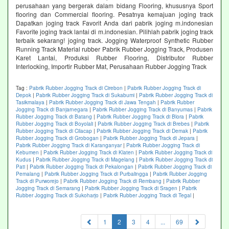
perusahaan yang bergerak dalam bidang Flooring, khususnya Sport
flooring dan Commercial flooring. Pesatnya kemajuan joging track
Dapatkan joging track Favorit Anda dari pabrik joging m.indonesian
Favorite joging track lantai di m.indonesian. Pilihlah pabrik joging track
terbaik sekarang! joging track. Jogging Waterproof Synthetic Rubber
Running Track Material rubber Pabrik Rubber Jogging Track, Produsen
Karet Lantai, Produksi Rubber Flooring, Distributor Rubber
Interlocking, Importir Rubber Mat, Perusahaan Rubber Jogging Track
Tag :
Pabrik Rubber Jogging Track di Cirebon
|
Pabrik Rubber Jogging Track di
Depok
|
Pabrik Rubber Jogging Track di Sukabumi
|
Pabrik Rubber Jogging Track di
Tasikmalaya
|
Pabrik Rubber Jogging Track di Jawa Tengah
|
Pabrik Rubber
Jogging Track di Banjarnegara
|
Pabrik Rubber Jogging Track di Banyumas
|
Pabrik
Rubber Jogging Track di Batang
|
Pabrik Rubber Jogging Track di Blora
|
Pabrik
Rubber Jogging Track di Boyolali
|
Pabrik Rubber Jogging Track di Brebes
|
Pabrik
Rubber Jogging Track di Cilacap
|
Pabrik Rubber Jogging Track di Demak
|
Pabrik
Rubber Jogging Track di Grobogan
|
Pabrik Rubber Jogging Track di Jepara
|
Pabrik Rubber Jogging Track di Karanganyar
|
Pabrik Rubber Jogging Track di
Kebumen
|
Pabrik Rubber Jogging Track di Klaten
|
Pabrik Rubber Jogging Track di
Kudus
|
Pabrik Rubber Jogging Track di Magelang
|
Pabrik Rubber Jogging Track di
Pati
|
Pabrik Rubber Jogging Track di Pekalongan
|
Pabrik Rubber Jogging Track di
Pemalang
|
Pabrik Rubber Jogging Track di Purbalingga
|
Pabrik Rubber Jogging
Track di Purworejo
|
Pabrik Rubber Jogging Track di Rembang
|
Pabrik Rubber
Jogging Track di Semarang
|
Pabrik Rubber Jogging Track di Sragen
|
Pabrik
Rubber Jogging Track di Sukoharjo
|
Pabrik Rubber Jogging Track di Tegal
|
(current)
1
2
3
4
...
69