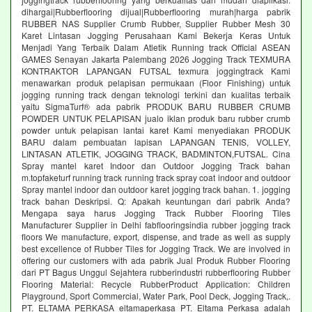
dihargai|Rubberflooring dijual|Rubberflooring murah|harga pabrik
RUBBER NAS Supplier Crumb Rubber, Supplier Rubber Mesh 30
Karet Lintasan Jogging Perusahaan Kami Bekerja Keras Untuk
Menjadi Yang Terbaik Dalam Atletik Running track Official ASEAN
GAMES Senayan Jakarta Palembang 2026 Jogging Track TEXMURA
KONTRAKTOR LAPANGAN FUTSAL texmura joggingtrack Kami
menawarkan produk pelapisan permukaan (Floor Finishing) untuk
jogging running track dengan teknologi terkini dan kualitas terbaik
yaitu SigmaTurf® ada pabrik PRODUK BARU RUBBER CRUMB
POWDER UNTUK PELAPISAN jualo iklan produk baru rubber crumb
powder untuk pelapisan lantai karet Kami menyediakan PRODUK
BARU dalam pembuatan lapisan LAPANGAN TENIS, VOLLEY,
LINTASAN ATLETIK, JOGGING TRACK, BADMINTON,FUTSAL. Cina
Spray mantel karet Indoor dan Outdoor Jogging Track bahan
m.topfaketurf running track running track spray coat indoor and outdoor
Spray mantel indoor dan outdoor karet jogging track bahan. 1. jogging
track bahan Deskripsi. Q: Apakah keuntungan dari pabrik Anda?
Mengapa saya harus Jogging Track Rubber Flooring Tiles
Manufacturer Supplier in Delhi fabflooringsindia rubber jogging track
floors We manufacture, export, dispense, and trade as well as supply
best excellence of Rubber Tiles for Jogging Track. We are involved in
offering our customers with ada pabrik Jual Produk Rubber Flooring
dari PT Bagus Unggul Sejahtera rubberindustri rubberflooring Rubber
Flooring Material: Recycle RubberProduct Application: Children
Playground, Sport Commercial, Water Park, Pool Deck, Jogging Track,.
PT. ELTAMA PERKASA eltamaperkasa PT. Eltama Perkasa adalah