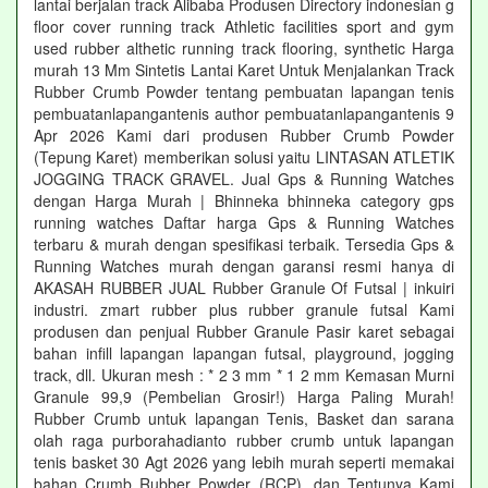
lantai berjalan track Alibaba Produsen Directory indonesian g
floor cover running track Athletic facilities sport and gym
used rubber althetic running track flooring, synthetic Harga
murah 13 Mm Sintetis Lantai Karet Untuk Menjalankan Track
Rubber Crumb Powder tentang pembuatan lapangan tenis
pembuatanlapangantenis author pembuatanlapangantenis 9
Apr 2026 Kami dari produsen Rubber Crumb Powder
(Tepung Karet) memberikan solusi yaitu LINTASAN ATLETIK
JOGGING TRACK GRAVEL. Jual Gps & Running Watches
dengan Harga Murah | Bhinneka bhinneka category gps
running watches Daftar harga Gps & Running Watches
terbaru & murah dengan spesifikasi terbaik. Tersedia Gps &
Running Watches murah dengan garansi resmi hanya di
AKASAH RUBBER JUAL Rubber Granule Of Futsal | inkuiri
industri. zmart rubber plus rubber granule futsal Kami
produsen dan penjual Rubber Granule Pasir karet sebagai
bahan infill lapangan lapangan futsal, playground, jogging
track, dll. Ukuran mesh : * 2 3 mm * 1 2 mm Kemasan Murni
Granule 99,9 (Pembelian Grosir!) Harga Paling Murah!
Rubber Crumb untuk lapangan Tenis, Basket dan sarana
olah raga purborahadianto rubber crumb untuk lapangan
tenis basket 30 Agt 2026 yang lebih murah seperti memakai
bahan Crumb Rubber Powder (RCP). dan Tentunya Kami