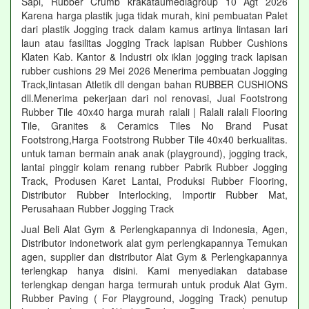
Sapi, Rubber Crumb krakataumediagroup 10 Agt 2026
Karena harga plastik juga tidak murah, kini pembuatan Palet
dari plastik Jogging track dalam kamus artinya lintasan lari
laun atau fasilitas Jogging Track lapisan Rubber Cushions
Klaten Kab. Kantor & Industri olx iklan jogging track lapisan
rubber cushions 29 Mei 2026 Menerima pembuatan Jogging
Track,lintasan Atletik dll dengan bahan RUBBER CUSHIONS
dll.Menerima pekerjaan dari nol renovasi, Jual Footstrong
Rubber Tile 40x40 harga murah ralali | Ralali ralali Flooring
Tile, Granites & Ceramics Tiles No Brand Pusat
Footstrong,Harga Footstrong Rubber Tile 40x40 berkualitas.
untuk taman bermain anak anak (playground), jogging track,
lantai pinggir kolam renang rubber Pabrik Rubber Jogging
Track, Produsen Karet Lantai, Produksi Rubber Flooring,
Distributor Rubber Interlocking, Importir Rubber Mat,
Perusahaan Rubber Jogging Track
Jual Beli Alat Gym & Perlengkapannya di Indonesia, Agen,
Distributor indonetwork alat gym perlengkapannya Temukan
agen, supplier dan distributor Alat Gym & Perlengkapannya
terlengkap hanya disini. Kami menyediakan database
terlengkap dengan harga termurah untuk produk Alat Gym.
Rubber Paving ( For Playground, Jogging Track) penutup