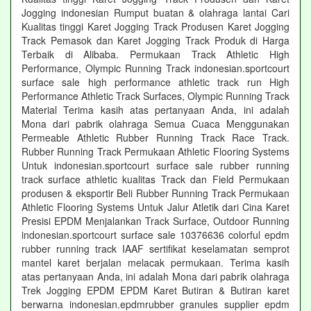
Jogging indonesian Rumput buatan & olahraga lantai Cari
Kualitas tinggi Karet Jogging Track Produsen Karet Jogging
Track Pemasok dan Karet Jogging Track Produk di Harga
Terbaik di Alibaba. Permukaan Track Athletic High
Performance, Olympic Running Track indonesian.sportcourt
surface sale high performance athletic track run High
Performance Athletic Track Surfaces, Olympic Running Track
Material Terima kasih atas pertanyaan Anda, ini adalah
Mona dari pabrik olahraga Semua Cuaca Menggunakan
Permeable Athletic Rubber Running Track Race Track.
Rubber Running Track Permukaan Athletic Flooring Systems
Untuk indonesian.sportcourt surface sale rubber running
track surface athletic kualitas Track dan Field Permukaan
produsen & eksportir Beli Rubber Running Track Permukaan
Athletic Flooring Systems Untuk Jalur Atletik dari Cina Karet
Presisi EPDM Menjalankan Track Surface, Outdoor Running
indonesian.sportcourt surface sale 10376636 colorful epdm
rubber running track IAAF sertifikat keselamatan semprot
mantel karet berjalan melacak permukaan. Terima kasih
atas pertanyaan Anda, ini adalah Mona dari pabrik olahraga
Trek Jogging EPDM EPDM Karet Butiran & Butiran karet
berwarna indonesian.epdmrubber granules supplier epdm