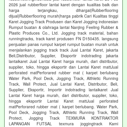
2026 jual rubberfloor lantai karet dengan kualitas baik dan
harga terjangkau, dihargai|Rubberflooring
dijual|Rubberflooring murah|harga pabrik Cari Kualitas tinggi
Karet Jogging Track Produsen dan Karet Jogging indonesian
Rumput buatan & olahraga lantai Nanjing Feeling Rubber &
Plastic Produces Co., Ltd. Jogging track material, bahan
runningtracks, track karet produsen FN D150435. langsung
penjualan panas rumput karpet rumput buatan murah untuk
menjalankan jogging track track Jual Lantai Karet, jakarta
Beli,Distributor, Supplier, Eksportir indotrading jakarta
lantaikaret Jual Lantai Karet harga murah, dari distributor,
supplier, toko, hingga eksportir dan Lantai Karet mattJual
perforated matPerforared rubber mat ( karpet berlubang
Water Park, Pool Deck, Jogging Track, Althletic Running
Track, Wall Protect, Jual Lantai Karet, Distributor, Beli,
Supplier, Eksportir, Importir indotrading lantaikaret Jual
Lantai Karet harga murah, dari distributor, supplier, toko,
hingga eksportir Lantai Karet mattJual perforated
matPerforared rubber mat ( karpet berlubang. Water Park,
Pool Deck, Jogging Track, Althletic Running Track, Wall
Protect, Jogging Track TEXMURA KONTRAKTOR
LAPANGAN FUTSAL texmura joggingtrack Kami