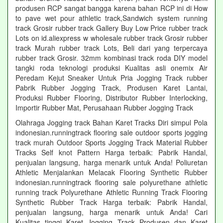
produsen RCP sangat bangga karena bahan RCP ini di How
to pave wet pour athletic track,Sandwich system running
track Grosir rubber track Gallery Buy Low Price rubber track
Lots on id.aliexpress w wholesale rubber track Grosir rubber
track Murah rubber track Lots, Beli dari yang terpercaya
rubber track Grosir. 32mm kombinasi track roda DIY model
tangki roda teknologi produksi Kualitas asli onemix Air
Peredam Kejut Sneaker Untuk Pria Jogging Track rubber
Pabrik Rubber Jogging Track, Produsen Karet Lantai,
Produksi Rubber Flooring, Distributor Rubber Interlocking,
Importir Rubber Mat, Perusahaan Rubber Jogging Track
Olahraga Jogging track Bahan Karet Tracks Diri simpul Pola
indonesian.runningtrack flooring sale outdoor sports jogging
track murah Outdoor Sports Jogging Track Material Rubber
Tracks Self knot Pattern Harga terbaik: Pabrik Handal,
penjualan langsung, harga menarik untuk Anda! Poliuretan
Athletic Menjalankan Melacak Flooring Synthetic Rubber
indonesian.runningtrack flooring sale polyurethane athletic
running track Polyurethane Athletic Running Track Flooring
Synthetic Rubber Track Harga terbaik: Pabrik Handal,
penjualan langsung, harga menarik untuk Anda! Cari
Kualitas tinggi Karet Jogging Track Produsen dan Karet