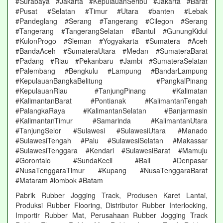
#Surabaya #Jakarta #KepulauanSeribu #Jakarta #Barat
#Pusat #Selatan #Timur #Utara #banten #Lebak
#Pandeglang #Serang #Tangerang #Cilegon #Serang
#Tangerang #TangerangSelatan #Bantul #GunungKidul
#KulonProgo #Sleman #Yogyakarta #Sumatera #Aceh
#BandaAceh #SumateraUtara #Medan #SumateraBarat
#Padang #Riau #Pekanbaru #Jambi #SumateraSelatan
#Palembang #Bengkulu #Lampung #BandarLampung
#KepulauanBangkaBelitung #PangkalPinang
#KepulauanRiau #TanjungPinang #Kalimatan
#KalimantanBarat #Pontianak #KalimantanTengah
#PalangkaRaya #KalimantanSelatan #Banjarmasin
#KalimantanTimur #Samarinda #KalimantanUtara
#TanjungSelor #Sulawesi #SulawesiUtara #Manado
#SulawesiTengah #Palu #SulawesiSelatan #Makassar
#SulawesiTenggara #Kendari #SulawesiBarat #Mamuju
#Gorontalo #SundaKecil #Bali #Denpasar
#NusaTenggaraTimur #Kupang #NusaTenggaraBarat
#Mataram #lombok #Batam
Pabrik Rubber Jogging Track, Produsen Karet Lantai,
Produksi Rubber Flooring, Distributor Rubber Interlocking,
Importir Rubber Mat, Perusahaan Rubber Jogging Track