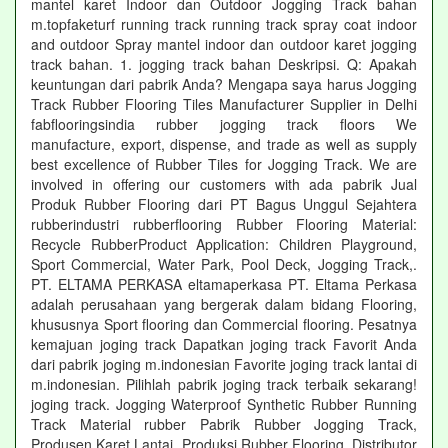
mantel karet Indoor dan Outdoor Jogging Track bahan
m.topfaketurf running track running track spray coat indoor
and outdoor Spray mantel indoor dan outdoor karet jogging
track bahan. 1. jogging track bahan Deskripsi. Q: Apakah
keuntungan dari pabrik Anda? Mengapa saya harus Jogging
Track Rubber Flooring Tiles Manufacturer Supplier in Delhi
fabflooringsindia rubber jogging track floors We
manufacture, export, dispense, and trade as well as supply
best excellence of Rubber Tiles for Jogging Track. We are
involved in offering our customers with ada pabrik Jual
Produk Rubber Flooring dari PT Bagus Unggul Sejahtera
rubberindustri rubberflooring Rubber Flooring Material:
Recycle RubberProduct Application: Children Playground,
Sport Commercial, Water Park, Pool Deck, Jogging Track,.
PT. ELTAMA PERKASA eltamaperkasa PT. Eltama Perkasa
adalah perusahaan yang bergerak dalam bidang Flooring,
khususnya Sport flooring dan Commercial flooring. Pesatnya
kemajuan joging track Dapatkan joging track Favorit Anda
dari pabrik joging m.indonesian Favorite joging track lantai di
m.indonesian. Pilihlah pabrik joging track terbaik sekarang!
joging track. Jogging Waterproof Synthetic Rubber Running
Track Material rubber Pabrik Rubber Jogging Track,
Produsen Karet Lantai, Produksi Rubber Flooring, Distributor