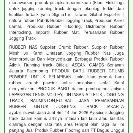
menawarkan produk pelapisan permukaan (Floor Finishing)
untuk jogging running track dengan teknologi terkini dan
kualitas terbaik yaitu SigmaTurf Taiwan Global Exporter |
natural rubber Pabrik Rubber Jogging Track, Produsen Karet
Lantai, Produksi Rubber Flooring, Distributor Rubber
Interlocking, Importir Rubber Mat, Perusahaan Rubber
Jogging Track
RUBBER NAS Supplier Crumb Rubber, Supplier Rubber
Mesh 30 Karet Lintasan Jogging Rubber Nas Juga
Memproduksi Dan Menyediakan Berbagai Produk Rubber
Atletik Running track Official ASEAN GAMES Senayan
Jakarta Palembang PRODUK BARU RUBBER CRUMB
POWDER UNTUK PELAPISAN jualo iklan produk baru
rubber crumb powder untuk pelapisan lantai Kami
menyediakan PRODUK BARU dalam pembuatan lapisan
LAPANGAN TENIS, VOLLEY, LINTASAN ATLETIK, JOGGING
TRACK, BADMINTON,FUTSAL. JASA PEMASANGAN
RUBBER UNTUK JOGGING TRACK JAKARTA
ayobisnis.web Jasa Jual Beli 14 Jan 2026 Ayobisnis Jogging
track dalam kamus artinya lintasan lari laun atau fasilitas
olahraga dengan rata rata area tempat olah raga lari ini
panjang Jual Produk Rubber Flooring dari PT Bagus Unggul