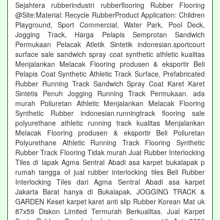
Sejahtera rubberindustri rubberflooring Rubber Flooring
@Site:Material: Recycle RubberProduct Application: Children
Playground, Sport Commercial, Water Park, Pool Deck,
Jogging Track, Harga Pelapis Semprotan Sandwich
Permukaan Pelacak Atletik Sintetik indonesian.sportcourt
surface sale sandwich spray coat synthetic athletic kualitas
Menjalankan Melacak Flooring produsen & eksportir Beli
Pelapis Coat Synthetic Athletic Track Surface, Prefabricated
Rubber Running Track Sandwich Spray Coat Karet Karet
Sintetis Penuh Jogging Running Track Permukaan. ada
murah Poliuretan Athletic Menjalankan Melacak Flooring
Synthetic Rubber indonesian.runningtrack flooring sale
polyurethane athletic running track kualitas Menjalankan
Melacak Flooring produsen & eksportir Beli Poliuretan
Polyurethane Athletic Running Track Flooring Synthetic
Rubber Track Flooring Tidak murah Jual Rubber Interlocking
Tiles di lapak Agma Sentral Abadi asa karpet bukalapak p
rumah tangga of jual rubber interlocking tiles Beli Rubber
Interlocking Tiles dari Agma Sentral Abadi asa karpet
Jakarta Barat hanya di Bukalapak. JOGGING TRACK &
GARDEN Keset karpet karet anti slip Rubber Korean Mat uk
87x59 Diskon Limited Termurah Berkualitas. Jual Karpet