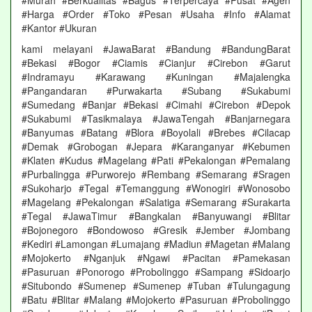
#Murah #Berkualitas #Bagus #Terpercaya #Pusat #Agen
#Harga #Order #Toko #Pesan #Usaha #Info #Alamat
#Kantor #Ukuran
kami melayani #JawaBarat #Bandung #BandungBarat
#Bekasi #Bogor #Ciamis #Cianjur #Cirebon #Garut
#Indramayu #Karawang #Kuningan #Majalengka
#Pangandaran #Purwakarta #Subang #Sukabumi
#Sumedang #Banjar #Bekasi #Cimahi #Cirebon #Depok
#Sukabumi #Tasikmalaya #JawaTengah #Banjarnegara
#Banyumas #Batang #Blora #Boyolali #Brebes #Cilacap
#Demak #Grobogan #Jepara #Karanganyar #Kebumen
#Klaten #Kudus #Magelang #Pati #Pekalongan #Pemalang
#Purbalingga #Purworejo #Rembang #Semarang #Sragen
#Sukoharjo #Tegal #Temanggung #Wonogiri #Wonosobo
#Magelang #Pekalongan #Salatiga #Semarang #Surakarta
#Tegal #JawaTimur #Bangkalan #Banyuwangi #Blitar
#Bojonegoro #Bondowoso #Gresik #Jember #Jombang
#Kediri #Lamongan #Lumajang #Madiun #Magetan #Malang
#Mojokerto #Nganjuk #Ngawi #Pacitan #Pamekasan
#Pasuruan #Ponorogo #Probolinggo #Sampang #Sidoarjo
#Situbondo #Sumenep #Sumenep #Tuban #Tulungagung
#Batu #Blitar #Malang #Mojokerto #Pasuruan #Probolinggo