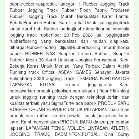
pabrikrubber.rajaproduk kategori 1 Rubber Jogging Track
Rubber Jogging Track Rubber Floor. Pabrik Produsen
Rubber Jogging Track Murah Berkualitas Karet Lantai.
Pabrik Produsen Rubber Karet Lantai Untuk jual joggingtrack
lantai karet hub Rubberflooring|jual rubberflooringindonesia
jogging track rubberfloor 23 Feb 2026 jual joggingtrack
rubberflooring yang berkualitas dan mudah diaplikasi.
dihargai|Rubberflooring dijual|Rubberflooring murah|harga
pabrik RUBBER NAS Supplier Crumb Rubber, Supplier
Rubber Mesh 30 Karet Lintasan Jogging Perusahaan Kami
Bekerja Keras Untuk Menjadi Yang Terbaik Dalam Atletik
Running track Official ASEAN GAMES Senayan Jakarta
Palembang 2026 Jogging Track TEXMURA KONTRAKTOR
LAPANGAN FUTSAL texmura joggingtrack Kami
menawarkan produk pelapisan permukaan (Floor Finishing)
untuk jogging running track dengan teknologi terkini dan
kualitas terbaik yaitu SigmaTurf® ada pabrik PRODUK BARU
RUBBER CRUMB POWDER UNTUK PELAPISAN jualo iklan
produk baru rubber crumb powder untuk pelapisan lantai
karet Kami menyediakan PRODUK BARU dalam pembuatan
lapisan LAPANGAN TENIS, VOLLEY, LINTASAN ATLETIK,
JOGGING TRACK, BADMINTON,FUTSAL. Cina Spray