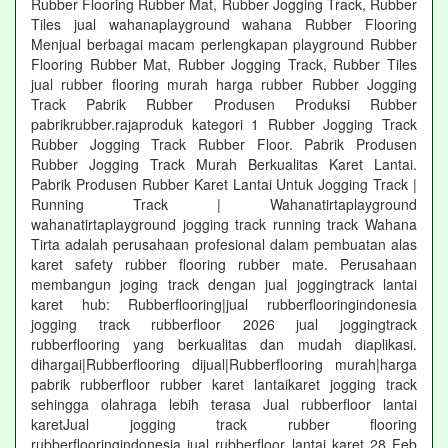
Rubber Flooring Rubber Mat, Rubber Jogging Track, Rubber
Tiles jual wahanaplayground wahana Rubber Flooring
Menjual berbagai macam perlengkapan playground Rubber
Flooring Rubber Mat, Rubber Jogging Track, Rubber Tiles
jual rubber flooring murah harga rubber Rubber Jogging
Track Pabrik Rubber Produsen Produksi Rubber
pabrikrubber.rajaproduk kategori 1 Rubber Jogging Track
Rubber Jogging Track Rubber Floor. Pabrik Produsen
Rubber Jogging Track Murah Berkualitas Karet Lantai.
Pabrik Produsen Rubber Karet Lantai Untuk Jogging Track |
Running Track | Wahanatirtaplayground
wahanatirtaplayground jogging track running track Wahana
Tirta adalah perusahaan profesional dalam pembuatan alas
karet safety rubber flooring rubber mate. Perusahaan
membangun joging track dengan jual joggingtrack lantai
karet hub: Rubberflooring|jual rubberflooringindonesia
jogging track rubberfloor 2026 jual joggingtrack
rubberflooring yang berkualitas dan mudah diaplikasi.
dihargai|Rubberflooring dijual|Rubberflooring murah|harga
pabrik rubberfloor rubber karet lantaikaret jogging track
sehingga olahraga lebih terasa Jual rubberfloor lantai
karetJual jogging track rubber flooring
rubberflooringindonesia jual rubberfloor lantai karet 28 Feb