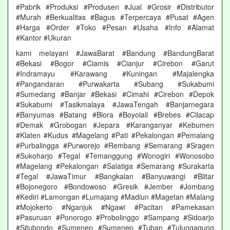
#Pabrik #Produksi #Produsen #Jual #Grosir #Distributor
#Murah #Berkualitas #Bagus #Terpercaya #Pusat #Agen
#Harga #Order #Toko #Pesan #Usaha #Info #Alamat
#Kantor #Ukuran
kami melayani #JawaBarat #Bandung #BandungBarat
#Bekasi #Bogor #Ciamis #Cianjur #Cirebon #Garut
#Indramayu #Karawang #Kuningan #Majalengka
#Pangandaran #Purwakarta #Subang #Sukabumi
#Sumedang #Banjar #Bekasi #Cimahi #Cirebon #Depok
#Sukabumi #Tasikmalaya #JawaTengah #Banjarnegara
#Banyumas #Batang #Blora #Boyolali #Brebes #Cilacap
#Demak #Grobogan #Jepara #Karanganyar #Kebumen
#Klaten #Kudus #Magelang #Pati #Pekalongan #Pemalang
#Purbalingga #Purworejo #Rembang #Semarang #Sragen
#Sukoharjo #Tegal #Temanggung #Wonogiri #Wonosobo
#Magelang #Pekalongan #Salatiga #Semarang #Surakarta
#Tegal #JawaTimur #Bangkalan #Banyuwangi #Blitar
#Bojonegoro #Bondowoso #Gresik #Jember #Jombang
#Kediri #Lamongan #Lumajang #Madiun #Magetan #Malang
#Mojokerto #Nganjuk #Ngawi #Pacitan #Pamekasan
#Pasuruan #Ponorogo #Probolinggo #Sampang #Sidoarjo
#Situbondo #Sumenep #Sumenep #Tuban #Tulungagung