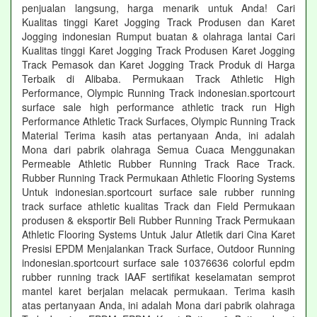
penjualan langsung, harga menarik untuk Anda! Cari
Kualitas tinggi Karet Jogging Track Produsen dan Karet
Jogging indonesian Rumput buatan & olahraga lantai Cari
Kualitas tinggi Karet Jogging Track Produsen Karet Jogging
Track Pemasok dan Karet Jogging Track Produk di Harga
Terbaik di Alibaba. Permukaan Track Athletic High
Performance, Olympic Running Track indonesian.sportcourt
surface sale high performance athletic track run High
Performance Athletic Track Surfaces, Olympic Running Track
Material Terima kasih atas pertanyaan Anda, ini adalah
Mona dari pabrik olahraga Semua Cuaca Menggunakan
Permeable Athletic Rubber Running Track Race Track.
Rubber Running Track Permukaan Athletic Flooring Systems
Untuk indonesian.sportcourt surface sale rubber running
track surface athletic kualitas Track dan Field Permukaan
produsen & eksportir Beli Rubber Running Track Permukaan
Athletic Flooring Systems Untuk Jalur Atletik dari Cina Karet
Presisi EPDM Menjalankan Track Surface, Outdoor Running
indonesian.sportcourt surface sale 10376636 colorful epdm
rubber running track IAAF sertifikat keselamatan semprot
mantel karet berjalan melacak permukaan. Terima kasih
atas pertanyaan Anda, ini adalah Mona dari pabrik olahraga