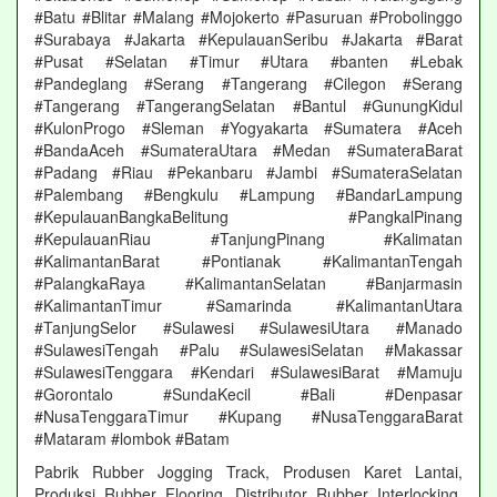
#Batu #Blitar #Malang #Mojokerto #Pasuruan #Probolinggo
#Surabaya #Jakarta #KepulauanSeribu #Jakarta #Barat
#Pusat #Selatan #Timur #Utara #banten #Lebak
#Pandeglang #Serang #Tangerang #Cilegon #Serang
#Tangerang #TangerangSelatan #Bantul #GunungKidul
#KulonProgo #Sleman #Yogyakarta #Sumatera #Aceh
#BandaAceh #SumateraUtara #Medan #SumateraBarat
#Padang #Riau #Pekanbaru #Jambi #SumateraSelatan
#Palembang #Bengkulu #Lampung #BandarLampung
#KepulauanBangkaBelitung #PangkalPinang
#KepulauanRiau #TanjungPinang #Kalimatan
#KalimantanBarat #Pontianak #KalimantanTengah
#PalangkaRaya #KalimantanSelatan #Banjarmasin
#KalimantanTimur #Samarinda #KalimantanUtara
#TanjungSelor #Sulawesi #SulawesiUtara #Manado
#SulawesiTengah #Palu #SulawesiSelatan #Makassar
#SulawesiTenggara #Kendari #SulawesiBarat #Mamuju
#Gorontalo #SundaKecil #Bali #Denpasar
#NusaTenggaraTimur #Kupang #NusaTenggaraBarat
#Mataram #lombok #Batam
Pabrik Rubber Jogging Track, Produsen Karet Lantai,
Produksi Rubber Flooring, Distributor Rubber Interlocking,