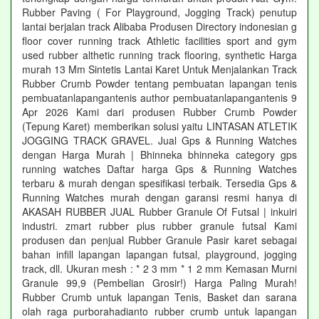
Rubber Paving ( For Playground, Jogging Track) penutup
lantai berjalan track Alibaba Produsen Directory indonesian g
floor cover running track Athletic facilities sport and gym
used rubber althetic running track flooring, synthetic Harga
murah 13 Mm Sintetis Lantai Karet Untuk Menjalankan Track
Rubber Crumb Powder tentang pembuatan lapangan tenis
pembuatanlapangantenis author pembuatanlapangantenis 9
Apr 2026 Kami dari produsen Rubber Crumb Powder
(Tepung Karet) memberikan solusi yaitu LINTASAN ATLETIK
JOGGING TRACK GRAVEL. Jual Gps & Running Watches
dengan Harga Murah | Bhinneka bhinneka category gps
running watches Daftar harga Gps & Running Watches
terbaru & murah dengan spesifikasi terbaik. Tersedia Gps &
Running Watches murah dengan garansi resmi hanya di
AKASAH RUBBER JUAL Rubber Granule Of Futsal | inkuiri
industri. zmart rubber plus rubber granule futsal Kami
produsen dan penjual Rubber Granule Pasir karet sebagai
bahan infill lapangan lapangan futsal, playground, jogging
track, dll. Ukuran mesh : * 2 3 mm * 1 2 mm Kemasan Murni
Granule 99,9 (Pembelian Grosir!) Harga Paling Murah!
Rubber Crumb untuk lapangan Tenis, Basket dan sarana
olah raga purborahadianto rubber crumb untuk lapangan