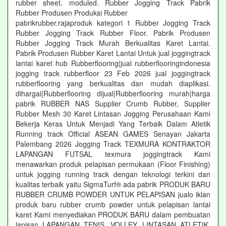
rubber sheet, moduled. Rubber Jogging Track Pabrik
Rubber Produsen Produksi Rubber
pabrikrubber.rajaproduk kategori 1 Rubber Jogging Track
Rubber Jogging Track Rubber Floor. Pabrik Produsen
Rubber Jogging Track Murah Berkualitas Karet Lantai.
Pabrik Produsen Rubber Karet Lantai Untuk jual joggingtrack
lantai karet hub Rubberflooring|jual rubberflooringindonesia
jogging track rubberfloor 23 Feb 2026 jual joggingtrack
rubberflooring yang berkualitas dan mudah diaplikasi.
dihargai|Rubberflooring dijual|Rubberflooring murah|harga
pabrik RUBBER NAS Supplier Crumb Rubber, Supplier
Rubber Mesh 30 Karet Lintasan Jogging Perusahaan Kami
Bekerja Keras Untuk Menjadi Yang Terbaik Dalam Atletik
Running track Official ASEAN GAMES Senayan Jakarta
Palembang 2026 Jogging Track TEXMURA KONTRAKTOR
LAPANGAN FUTSAL texmura joggingtrack Kami
menawarkan produk pelapisan permukaan (Floor Finishing)
untuk jogging running track dengan teknologi terkini dan
kualitas terbaik yaitu SigmaTurf® ada pabrik PRODUK BARU
RUBBER CRUMB POWDER UNTUK PELAPISAN jualo iklan
produk baru rubber crumb powder untuk pelapisan lantai
karet Kami menyediakan PRODUK BARU dalam pembuatan
lapisan LAPANGAN TENIS, VOLLEY, LINTASAN ATLETIK,