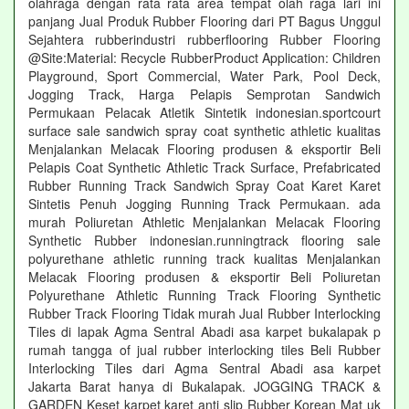
olahraga dengan rata rata area tempat olah raga lari ini
panjang Jual Produk Rubber Flooring dari PT Bagus Unggul
Sejahtera rubberindustri rubberflooring Rubber Flooring
@Site:Material: Recycle RubberProduct Application: Children
Playground, Sport Commercial, Water Park, Pool Deck,
Jogging Track, Harga Pelapis Semprotan Sandwich
Permukaan Pelacak Atletik Sintetik indonesian.sportcourt
surface sale sandwich spray coat synthetic athletic kualitas
Menjalankan Melacak Flooring produsen & eksportir Beli
Pelapis Coat Synthetic Athletic Track Surface, Prefabricated
Rubber Running Track Sandwich Spray Coat Karet Karet
Sintetis Penuh Jogging Running Track Permukaan. ada
murah Poliuretan Athletic Menjalankan Melacak Flooring
Synthetic Rubber indonesian.runningtrack flooring sale
polyurethane athletic running track kualitas Menjalankan
Melacak Flooring produsen & eksportir Beli Poliuretan
Polyurethane Athletic Running Track Flooring Synthetic
Rubber Track Flooring Tidak murah Jual Rubber Interlocking
Tiles di lapak Agma Sentral Abadi asa karpet bukalapak p
rumah tangga of jual rubber interlocking tiles Beli Rubber
Interlocking Tiles dari Agma Sentral Abadi asa karpet
Jakarta Barat hanya di Bukalapak. JOGGING TRACK &
GARDEN Keset karpet karet anti slip Rubber Korean Mat uk