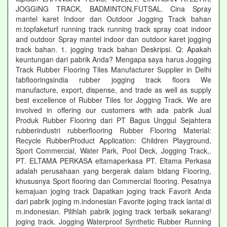
JOGGING TRACK, BADMINTON,FUTSAL. Cina Spray
mantel karet Indoor dan Outdoor Jogging Track bahan
m.topfaketurf running track running track spray coat indoor
and outdoor Spray mantel indoor dan outdoor karet jogging
track bahan. 1. jogging track bahan Deskripsi. Q: Apakah
keuntungan dari pabrik Anda? Mengapa saya harus Jogging
Track Rubber Flooring Tiles Manufacturer Supplier in Delhi
fabflooringsindia rubber jogging track floors We
manufacture, export, dispense, and trade as well as supply
best excellence of Rubber Tiles for Jogging Track. We are
involved in offering our customers with ada pabrik Jual
Produk Rubber Flooring dari PT Bagus Unggul Sejahtera
rubberindustri rubberflooring Rubber Flooring Material:
Recycle RubberProduct Application: Children Playground,
Sport Commercial, Water Park, Pool Deck, Jogging Track,.
PT. ELTAMA PERKASA eltamaperkasa PT. Eltama Perkasa
adalah perusahaan yang bergerak dalam bidang Flooring,
khususnya Sport flooring dan Commercial flooring. Pesatnya
kemajuan joging track Dapatkan joging track Favorit Anda
dari pabrik joging m.indonesian Favorite joging track lantai di
m.indonesian. Pilihlah pabrik joging track terbaik sekarang!
joging track. Jogging Waterproof Synthetic Rubber Running