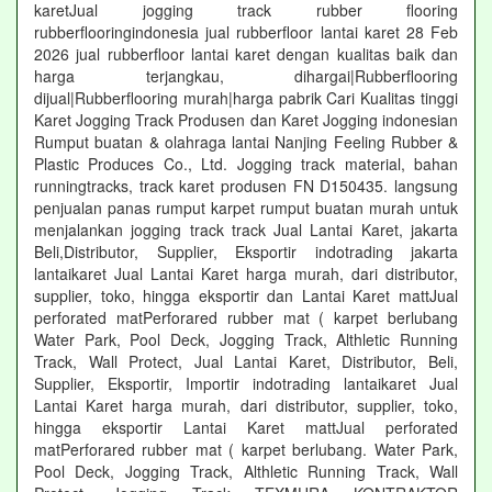
karetJual jogging track rubber flooring
rubberflooringindonesia jual rubberfloor lantai karet 28 Feb
2026 jual rubberfloor lantai karet dengan kualitas baik dan
harga terjangkau, dihargai|Rubberflooring
dijual|Rubberflooring murah|harga pabrik Cari Kualitas tinggi
Karet Jogging Track Produsen dan Karet Jogging indonesian
Rumput buatan & olahraga lantai Nanjing Feeling Rubber &
Plastic Produces Co., Ltd. Jogging track material, bahan
runningtracks, track karet produsen FN D150435. langsung
penjualan panas rumput karpet rumput buatan murah untuk
menjalankan jogging track track Jual Lantai Karet, jakarta
Beli,Distributor, Supplier, Eksportir indotrading jakarta
lantaikaret Jual Lantai Karet harga murah, dari distributor,
supplier, toko, hingga eksportir dan Lantai Karet mattJual
perforated matPerforared rubber mat ( karpet berlubang
Water Park, Pool Deck, Jogging Track, Althletic Running
Track, Wall Protect, Jual Lantai Karet, Distributor, Beli,
Supplier, Eksportir, Importir indotrading lantaikaret Jual
Lantai Karet harga murah, dari distributor, supplier, toko,
hingga eksportir Lantai Karet mattJual perforated
matPerforared rubber mat ( karpet berlubang. Water Park,
Pool Deck, Jogging Track, Althletic Running Track, Wall