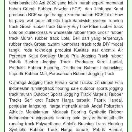
tenis basket 30 Agt 2026 yang lebih murah seperti memakai
bahan Crumb Rubber Powder (RCP). dan Tentunya Kami
produsen RCP sangat bangga karena bahan RCP ini di How
to pave wet pour athletic track,Sandwich system running
track Grosir rubber track Gallery Buy Low Price rubber track
Lots on id.aliexpress w wholesale rubber track Grosir rubber
track Murah rubber track Lots, Beli dari yang terpercaya
rubber track Grosir. 32mm kombinasi track roda DIY model
tangki roda teknologi produksi Kualitas asli onemix Air
Peredam Kejut Sneaker Untuk Pria Jogging Track rubber
Pabrik Rubber Jogging Track, Produsen Karet Lantai,
Produksi Rubber Flooring, Distributor Rubber Interlocking,
Importir Rubber Mat, Perusahaan Rubber Jogging Track
Olahraga Jogging track Bahan Karet Tracks Diri simpul Pola
indonesian.runningtrack flooring sale outdoor sports jogging
track murah Outdoor Sports Jogging Track Material Rubber
Tracks Self knot Pattern Harga terbaik: Pabrik Handal,
penjualan langsung, harga menarik untuk Anda! Poliuretan
Athletic Menjalankan Melacak Flooring Synthetic Rubber
indonesian.runningtrack flooring sale polyurethane athletic
running track Polyurethane Athletic Running Track Flooring
Synthetic Rubber Track Harga terbaik: Pabrik Handal,