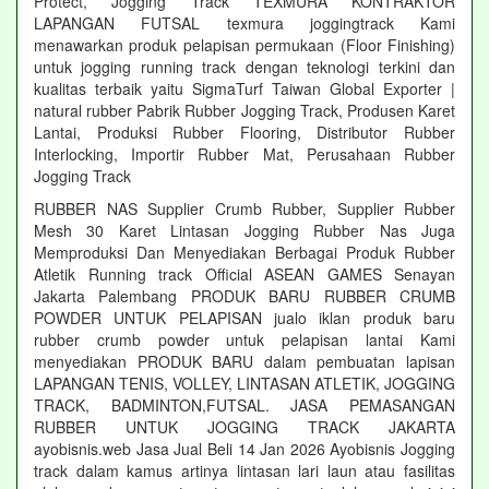
Protect, Jogging Track TEXMURA KONTRAKTOR
LAPANGAN FUTSAL texmura joggingtrack Kami
menawarkan produk pelapisan permukaan (Floor Finishing)
untuk jogging running track dengan teknologi terkini dan
kualitas terbaik yaitu SigmaTurf Taiwan Global Exporter |
natural rubber Pabrik Rubber Jogging Track, Produsen Karet
Lantai, Produksi Rubber Flooring, Distributor Rubber
Interlocking, Importir Rubber Mat, Perusahaan Rubber
Jogging Track
RUBBER NAS Supplier Crumb Rubber, Supplier Rubber
Mesh 30 Karet Lintasan Jogging Rubber Nas Juga
Memproduksi Dan Menyediakan Berbagai Produk Rubber
Atletik Running track Official ASEAN GAMES Senayan
Jakarta Palembang PRODUK BARU RUBBER CRUMB
POWDER UNTUK PELAPISAN jualo iklan produk baru
rubber crumb powder untuk pelapisan lantai Kami
menyediakan PRODUK BARU dalam pembuatan lapisan
LAPANGAN TENIS, VOLLEY, LINTASAN ATLETIK, JOGGING
TRACK, BADMINTON,FUTSAL. JASA PEMASANGAN
RUBBER UNTUK JOGGING TRACK JAKARTA
ayobisnis.web Jasa Jual Beli 14 Jan 2026 Ayobisnis Jogging
track dalam kamus artinya lintasan lari laun atau fasilitas