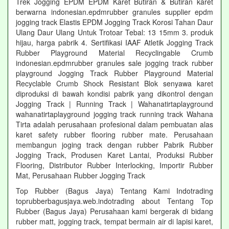
Trek Jogging EPDM EPDM Karet Butiran & Butiran karet
berwarna indonesian.epdmrubber granules supplier epdm
jogging track Elastis EPDM Jogging Track Korosi Tahan Daur
Ulang Daur Ulang Untuk Trotoar Tebal: 13 15mm 3. produk
hijau, harga pabrik 4. Sertifikasi IAAF Atletik Jogging Track
Rubber Playground Material Recyclingable Crumb
indonesian.epdmrubber granules sale jogging track rubber
playground Jogging Track Rubber Playground Material
Recyclable Crumb Shock Resistant Blok senyawa karet
diproduksi di bawah kondisi pabrik yang dikontrol dengan
Jogging Track | Running Track | Wahanatirtaplayground
wahanatirtaplayground jogging track running track Wahana
Tirta adalah perusahaan profesional dalam pembuatan alas
karet safety rubber flooring rubber mate. Perusahaan
membangun joging track dengan rubber Pabrik Rubber
Jogging Track, Produsen Karet Lantai, Produksi Rubber
Flooring, Distributor Rubber Interlocking, Importir Rubber
Mat, Perusahaan Rubber Jogging Track
Top Rubber (Bagus Jaya) Tentang Kami Indotrading
toprubberbagusjaya.web.indotrading about Tentang Top
Rubber (Bagus Jaya) Perusahaan kami bergerak di bidang
rubber matt, jogging track, tempat bermain air di lapisi karet,