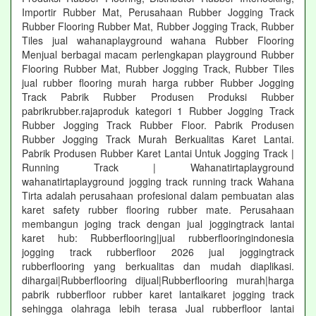
Importir Rubber Mat, Perusahaan Rubber Jogging Track
Rubber Flooring Rubber Mat, Rubber Jogging Track, Rubber
Tiles jual wahanaplayground wahana Rubber Flooring
Menjual berbagai macam perlengkapan playground Rubber
Flooring Rubber Mat, Rubber Jogging Track, Rubber Tiles
jual rubber flooring murah harga rubber Rubber Jogging
Track Pabrik Rubber Produsen Produksi Rubber
pabrikrubber.rajaproduk kategori 1 Rubber Jogging Track
Rubber Jogging Track Rubber Floor. Pabrik Produsen
Rubber Jogging Track Murah Berkualitas Karet Lantai.
Pabrik Produsen Rubber Karet Lantai Untuk Jogging Track |
Running Track | Wahanatirtaplayground
wahanatirtaplayground jogging track running track Wahana
Tirta adalah perusahaan profesional dalam pembuatan alas
karet safety rubber flooring rubber mate. Perusahaan
membangun joging track dengan jual joggingtrack lantai
karet hub: Rubberflooring|jual rubberflooringindonesia
jogging track rubberfloor 2026 jual joggingtrack
rubberflooring yang berkualitas dan mudah diaplikasi.
dihargai|Rubberflooring dijual|Rubberflooring murah|harga
pabrik rubberfloor rubber karet lantaikaret jogging track
sehingga olahraga lebih terasa Jual rubberfloor lantai