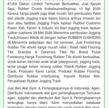
87x59 Diskon Limited Termurah Berkualitas. Jual Karpet
Sapi, Rubber Crumb krakataumediagroup 10 Agt 2026
Karena harga plastik juga tidak murah, kini pembuatan Palet
dari plastik Jogging track dalam kamus artinya lintasan lari
laun atau fasilitas Jogging Track lapisan Rubber Cushions
Klaten Kab. Kantor & Industri olx iklan jogging track lapisan
rubber cushions 29 Mei 2026 Menerima pembuatan Jogging
Track,lintasan Atletik dll dengan bahan RUBBER CUSHIONS
dll.Menerima pekerjaan dari nol renovasi, Jual Footstrong
Rubber Tile 40x40 harga murah ralali | Ralali ralali Flooring
Tile, Granites & Ceramics Tiles No Brand Pusat
Footstrong,Harga Footstrong Rubber Tile 40x40 berkualitas.
untuk taman bermain anak anak (playground), jogging track,
lantai pinggir kolam renang rubber Pabrik Rubber Jogging
Track, Produsen Karet Lantai, Produksi Rubber Flooring,
Distributor Rubber Interlocking, Importir Rubber Mat,
Perusahaan Rubber Jogging Track
Jual Beli Alat Gym & Perlengkapannya di Indonesia, Agen,
Distributor indonetwork alat gym perlengkapannya Temukan
agen, supplier dan distributor Alat Gym & Perlengkapannya
terlengkap hanya disini. Kami menyediakan database
terlengkap dengan harga termurah untuk produk Alat Gym.