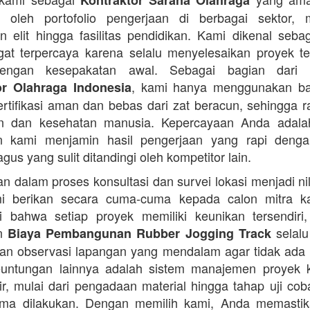
Kontraktor Sarana Olahraga
n oleh portofolio pengerjaan di berbagai sektor, 
 elit hingga fasilitas pendidikan. Kami dikenal seba
at terpercaya karena selalu menyelesaikan proyek t
engan kesepakatan awal. Sebagai bagian dari 
, kami hanya menggunakan b
or Olahraga Indonesia
ertifikasi aman dan bebas dari zat beracun, sehingga 
an dan kesehatan manusia. Kepercayaan Anda adalah 
n kami menjamin hasil pengerjaan yang rapi denga
agus yang sulit ditandingi oleh kompetitor lain.
 dalam proses konsultasi dan survei lokasi menjadi ni
i berikan secara cuma-cuma kepada calon mitra k
 bahwa setiap proyek memiliki keunikan tersendiri
an
selalu
Biaya Pembangunan Rubber Jogging Track
an observasi lapangan yang mendalam agar tidak ada
Keuntungan lainnya adalah sistem manajemen proyek 
sir, mulai dari pengadaan material hingga tahap uji co
rima dilakukan. Dengan memilih kami, Anda memasti