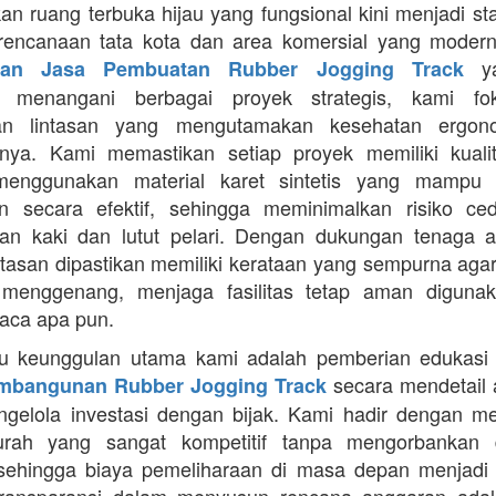
an ruang terbuka hijau yang fungsional kini menjadi st
rencanaan tata kota dan area komersial yang modern
ya
aan Jasa Pembuatan Rubber Jogging Track
a menangani berbagai proyek strategis, kami f
an lintasan yang mengutamakan kesehatan ergon
nya. Kami memastikan setiap proyek memiliki kuali
enggunakan material karet sintetis yang mampu
n secara efektif, sehingga meminimalkan risiko ce
an kaki dan lutut pelari. Dengan dukungan tenaga ah
intasan dipastikan memiliki kerataan yang sempurna agar
 menggenang, menjaga fasilitas tetap aman diguna
uaca apa pun.
tu keunggulan utama kami adalah pemberian edukasi
secara mendetail 
mbangunan Rubber Jogging Track
gelola investasi dengan bijak. Kami hadir dengan 
rah yang sangat kompetitif tanpa mengorbankan du
 sehingga biaya pemeliharaan di masa depan menjadi 