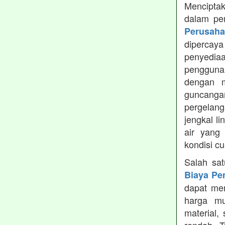
Menciptak
dalam pe
Perusah
dipercay
penyedia
pengguna
dengan m
guncanga
pergelang
jengkal l
air yang
kondisi c
Salah sa
Biaya Pe
dapat men
harga mu
material,