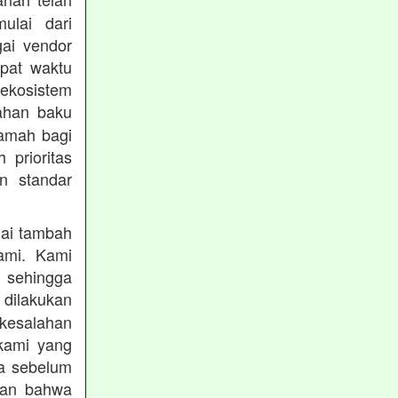
mulai dari
gai vendor
epat waktu
ekosistem
ahan baku
ramah bagi
prioritas
n standar
lai tambah
ami. Kami
, sehingga
 dilakukan
 kesalahan
kami yang
ba sebelum
kan bahwa