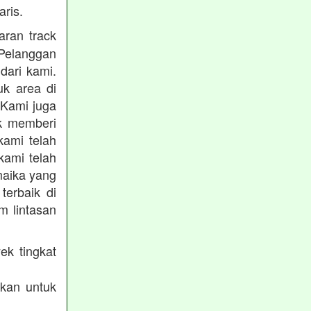
ris.
ran track
Pelanggan
dari kami.
uk area di
 Kami juga
uk memberi
kami telah
kami telah
maika yang
terbaik di
m lintasan
ek tingkat
akan untuk