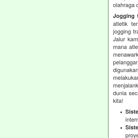
olahraga 
Jogging t
atletik 
jogging t
Jalur kam
mana atle
menawarka
pelanggan
digunakan
melakukan
menjalank
dunia sec
kita!
Sist
inter
Sist
proy