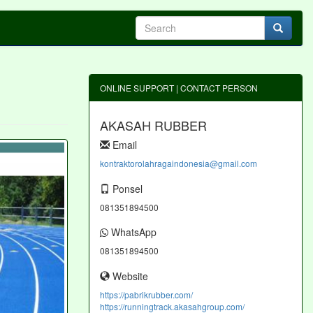
ONLINE SUPPORT | CONTACT PERSON
AKASAH RUBBER
Email
kontraktorolahragaindonesia@gmail.com
Ponsel
081351894500
WhatsApp
081351894500
Website
https://pabrikrubber.com/
https://runningtrack.akasahgroup.com/