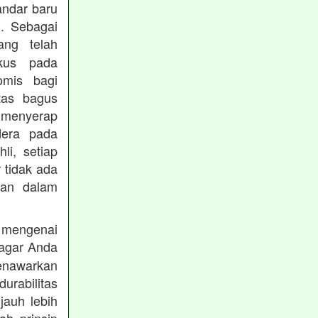
andar baru
. Sebagai
ng telah
okus pada
omis bagi
tas bagus
 menyerap
dera pada
li, setiap
 tidak ada
kan dalam
 mengenai
agar Anda
menawarkan
rabilitas
jauh lebih