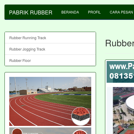
PABRIK RUBBER
BERANDA
PROFIL
CARA PESAN
Rubber Running Track
Rubber
Rubber Jogging Track
Rubber Floor