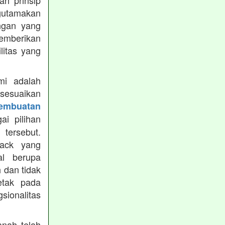
h prinsip
gutamakan
ungan yang
memberikan
ilitas yang
mi adalah
isesuaikan
Pembuatan
i pilihan
tersebut.
ack yang
al berupa
 dan tidak
etak pada
sionalitas
nah telah