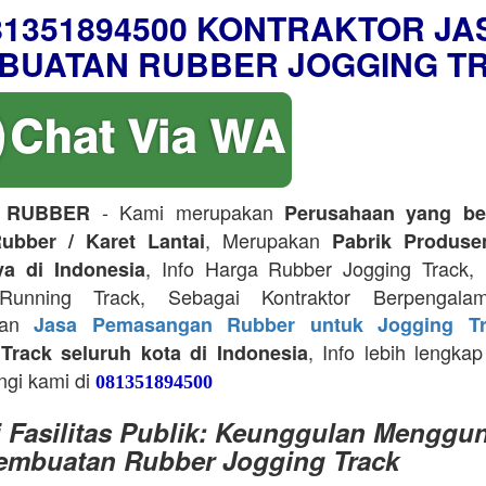
81351894500 KONTRAKTOR JA
BUATAN RUBBER JOGGING T
- Kami merupakan
 RUBBER
Perusahaan yang be
, Merupakan
ubber / Karet Lantai
Pabrik Produse
, Info Harga Rubber Jogging Track, D
ya di Indonesia
Running Track, Sebagai Kontraktor Berpengala
kan
Jasa Pemasangan Rubber untuk Jogging Tr
, Info lebih lengkap
Track seluruh kota di Indonesia
ngi kami di
081351894500
i Fasilitas Publik: Keunggulan Menggu
embuatan Rubber Jogging Track