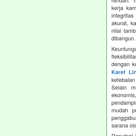
rendah. 
kerja ka
integrita
akurat, k
nilai tamb
dibangun.
Keuntung
fleksibil
dengan ko
Karet Li
ketebala
Selain 
ekonomis
pendampin
mudah pu
penggabun
sarana ol
Reputasi