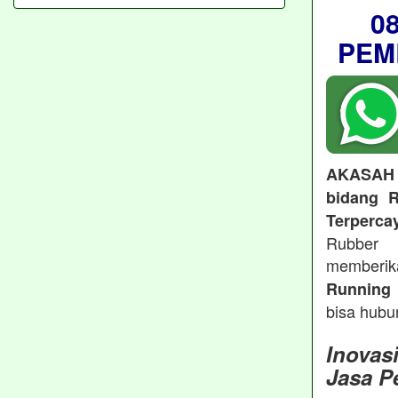
0
PEM
AKASAH
bidang R
Terperca
Rubber 
memberi
Running 
bisa hubu
Inovas
Jasa P