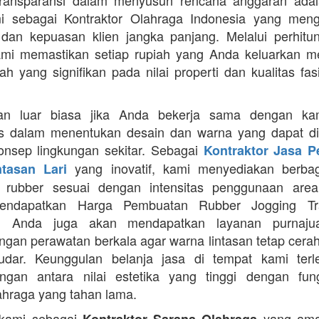
Transparansi dalam menyusun rencana anggaran adala
mi sebagai Kontraktor Olahraga Indonesia yang men
s dan kepuasan klien jangka panjang. Melalui perhit
ami memastikan setiap rupiah yang Anda keluarkan 
ah yang signifikan pada nilai properti dan kualitas fas
an luar biasa jika Anda bekerja sama dengan ka
itas dalam menentukan desain dan warna yang dapat d
nsep lingkungan sekitar. Sebagai
Kontraktor Jasa 
yang inovatif, kami menyediakan berbaga
ntasan Lari
n rubber sesuai dengan intensitas penggunaan area 
mendapatkan Harga Pembuatan Rubber Jogging Tr
, Anda juga akan mendapatkan layanan purnaju
gan perawatan berkala agar warna lintasan tetap cerah
dar. Keunggulan belanja jasa di tempat kami terl
gan antara nilai estetika yang tinggi dengan fung
ahraga yang tahan lama.
 kami sebagai
yang ama