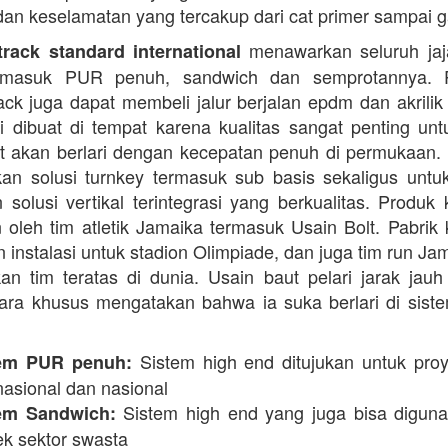
dan keselamatan yang tercakup dari cat primer sampai ga
menawarkan seluruh jaja
rack standard international
termasuk PUR penuh, sandwich dan semprotannya. 
rack juga dapat membeli jalur berjalan epdm dan akrilik 
i dibuat di tempat karena kualitas sangat penting unt
t akan berlari dengan kecepatan penuh di permukaan.
n solusi turnkey termasuk sub basis sekaligus unt
 solusi vertikal terintegrasi yang berkualitas. Produk 
 oleh tim atletik Jamaika termasuk Usain Bolt. Pabrik 
 instalasi untuk stadion Olimpiade, dan juga tim run Ja
an tim teratas di dunia. Usain baut pelari jarak jauh 
ara khusus mengatakan bahwa ia suka berlari di siste
Sistem high end ditujukan untuk proy
em PUR penuh:
nasional dan nasional
Sistem high end yang juga bisa digun
em Sandwich:
ek sektor swasta