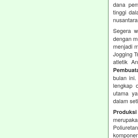
dana pemb
tinggi dal
nusantara
Segera w
dengan me
menjadi m
Jogging T
atletik 
Pembuata
bulan ini
lengkap d
utama ya
dalam set
Produksi
merupakan
Poliuret
komponen 