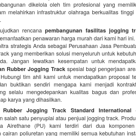
angunan dikelola oleh tim profesional yang memilik
am melahirkan infrastruktur olahraga berkualitas tinggi
.
ujudkan rencana
pembangunan fasilitas jogging t
manfaatkan penawaran harga murah dari kami hari ini.
itra strategis Anda sebagai Perusahaan Jasa Pembua
rack yang memberikan solusi menyeluruh untuk kebutu
Anda. Jangan lewatkan kesempatan untuk mendapa
spesial bagi pengerjaan area
n Rubber Jogging Track
. Hubungi tim ahli kami untuk mendapatkan proposal t
an buktikan sendiri mengapa kami menjadi kontrakt
ng selalu mengedepankan kualitas bagus dan profes
iap karya yang dihasilkan.
d
 Rubber Jogging Track Standard International
 salah satu penyuplai atau penjual jogging track. Produ
ana Airethane (PU) kami terdiri dari dua kompone
cairan poliuretan yang memiliki semua kebutuhan instal