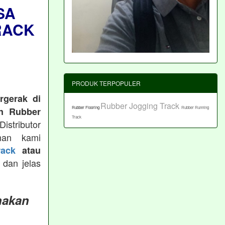
SA
RACK
PRODUK TERPOPULER
rgerak di
Rubber Jogging Track
Rubber Flooring
Rubber Running
n Rubber
Track
istributor
man kami
ack
atau
 dan jelas
nakan