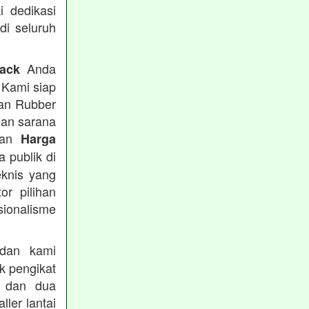
i dedikasi
 di seluruh
Anda
rack
 Kami siap
tan Rubber
han sarana
tkan
Harga
 publik di
eknis yang
or pilihan
ionalisme
an kami
k pengikat
n dan dua
ler lantai