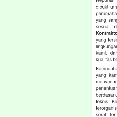
dibuktika
perumahan
yang sang
sesuai d
Kontrakt
yang ters
lingkung
kami, da
kualitas b
Kemudahan
yang kam
menyadari
penentu
berdasark
teknis. 
terorgani
serah te