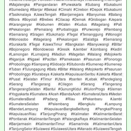
#Majalengka #Pangandaran #Purwakarta #Subang #Sukabumi
#Sumedang #Banjar #Bekasi #Cimahi #Cirebon #Depok #Sukabumi
#Tasikmalaya #JawaTengah #Banjarnegara #Banyumas #Batang
#Blora #Boyolali #Brebes #Cilacap #Demak #Grobogan #Jepara
#Karanganyar #Kebumen #Klaten #Kudus #Magelang #Pati
#Pekalongan #Pemalang #Purbalingga #Purworejo #Rembang
#Semarang #Sragen #Sukoharjo #Tegal #Temanggung #Wonogiri
#Wonosobo #Magelang #Pekalongan #Salatiga #Semarang
#Surakarta #Tegal #JawaTimur #Bangkalan #Banyuwangi #Blitar
#Bojonegoro #Bondowoso #Gresik #Jember #Jombang #Kediri
#Lamongan #Lumajang #Madiun #Magetan #Malang #Mojokerto
#Nganjuk #Ngawi #Pacitan #Pamekasan #Pasuruan #Ponorogo
#Probolinggo #Sampang #Sidoarjo #Situbondo #Sumenep #Sumenep
#Tuban #Tulungagung #Batu #Blitar #Malang #Mojokerto #Pasuruan
#Probolinggo #Surabaya #Jakarta #KepulauanSeribu #Jakarta #Barat
#Pusat #Selatan #Timur #Utara #banten #Lebak #Pandeglang
#Serang #Tangerang #Cilegon #Serang #Tangerang
#TangerangSelatan #Bantul #GunungKidul #KulonProgo #Sleman
#Yogyakarta #Sumatera #Aceh #BandaAceh #SumateraUtara #Medan
#SumateraBarat #Padang #Riau #Pekanbaru #Jambi
#SumateraSelatan #Palembang #Bengkulu #Lampung
#BandarLampung #KepulauanBangkaBelitung #PangkalPinang
#KepulauanRiau #TanjungPinang #Kalimatan #KalimantanBarat
#Pontianak #KalimantanTengah #PalangkaRaya #KalimantanSelatan
#Banjarmasin #KalimantanTimur #Samarinda #KalimantanUtara
#TanjungSelor #Sulawesi #SulawesiUtara #Manado #SulawesiTengah