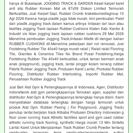
hanya di Bukalapak. JOGGING TRACK & GARDEN Keset karpet karet
anti slip Rubber Korean Mat uk 87x59 Diskon Limited Termurah
Berkualitas. Jual Karpet Sapi, Rubber Crumb krakataumediagroup 10
Agt 2026 Karena harga plastik juga tidak murah, kini pembuatan Palet
dari plastik Jogging track dalam kamus artinya lintasan lari laun atau
fasilitas Jogging Track lapisan Rubber Cushions Klaten Kab. Kantor &
Industri olx iklan jogging track lapisan rubber cushions 29 Mei 2026
Menerima pembuatan Jogging Track,lintasan Atletik dll dengan bahan
RUBBER CUSHIONS dll.Menerima pekerjaan dari nol renovasi, Jual
Footstrong Rubber Tile 40x40 harga murah ralali | Ralali ralali Flooring
Tile, Granites & Ceramics Tiles No Brand Pusat Footstrong,Harga
Footstrong Rubber Tile 40x40 berkualitas. untuk taman bermain anak
anak (playground), jogging track, lantai pinggir kolam renang rubber
Pabrik Rubber Jogging Track, Produsen Karet Lantai, Produksi Rubber
Flooring, Distributor Rubber Interlocking, Importir Rubber Mat,
Perusahaan Rubber Jogging Track
Jual Beli Alat Gym & Perlengkapannya di Indonesia, Agen, Distributor
indonetwork alat gym perlengkapannya Temukan agen, supplier dan
distributor Alat Gym & Perlengkapannya terlengkap hanya disini. Kami
menyediakan database terlengkap dengan harga termurah untuk
produk Alat Gym. Rubber Paving ( For Playground, Jogging Track)
penutup lantai berjalan track Alibaba Produsen Directory indonesian g
floor cover running track Athletic facilities sport and gym used rubber
althetic running track flooring, synthetic Harga murah 13 Mm Sintetis
Lantai Karet Untuk Menjalankan Track Rubber Crumb Powder tentang
pembuatan lapangan tenis pembuatanlapangantenis author