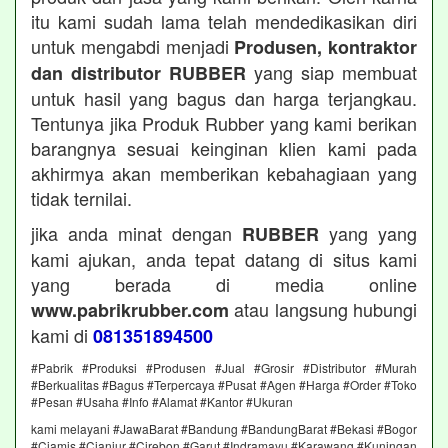
itu kami sudah lama telah mendedikasikan diri
untuk mengabdi menjadi
Produsen, kontraktor
yang siap membuat
dan distributor RUBBER
untuk hasil yang bagus dan harga terjangkau.
Tentunya jika Produk Rubber yang kami berikan
barangnya sesuai keinginan klien kami pada
akhirmya akan memberikan kebahagiaan yang
tidak ternilai.
jika anda minat dengan
yang yang
RUBBER
kami ajukan, anda tepat datang di situs kami
yang berada di media online
atau langsung hubungi
www.pabrikrubber.com
kami di
081351894500
#Pabrik #Produksi #Produsen #Jual #Grosir #Distributor #Murah
#Berkualitas #Bagus #Terpercaya #Pusat #Agen #Harga #Order #Toko
#Pesan #Usaha #Info #Alamat #Kantor #Ukuran
kami melayani #JawaBarat #Bandung #BandungBarat #Bekasi #Bogor
#Ciamis #Cianjur #Cirebon #Garut #Indramayu #Karawang #Kuningan