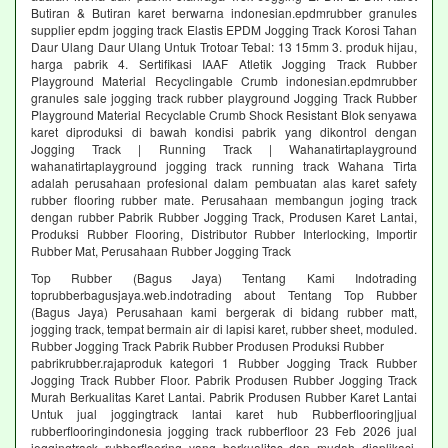
Butiran & Butiran karet berwarna indonesian.epdmrubber granules
supplier epdm jogging track Elastis EPDM Jogging Track Korosi Tahan
Daur Ulang Daur Ulang Untuk Trotoar Tebal: 13 15mm 3. produk hijau,
harga pabrik 4. Sertifikasi IAAF Atletik Jogging Track Rubber
Playground Material Recyclingable Crumb indonesian.epdmrubber
granules sale jogging track rubber playground Jogging Track Rubber
Playground Material Recyclable Crumb Shock Resistant Blok senyawa
karet diproduksi di bawah kondisi pabrik yang dikontrol dengan
Jogging Track | Running Track | Wahanatirtaplayground
wahanatirtaplayground jogging track running track Wahana Tirta
adalah perusahaan profesional dalam pembuatan alas karet safety
rubber flooring rubber mate. Perusahaan membangun joging track
dengan rubber Pabrik Rubber Jogging Track, Produsen Karet Lantai,
Produksi Rubber Flooring, Distributor Rubber Interlocking, Importir
Rubber Mat, Perusahaan Rubber Jogging Track
Top Rubber (Bagus Jaya) Tentang Kami Indotrading
toprubberbagusjaya.web.indotrading about Tentang Top Rubber
(Bagus Jaya) Perusahaan kami bergerak di bidang rubber matt,
jogging track, tempat bermain air di lapisi karet, rubber sheet, moduled.
Rubber Jogging Track Pabrik Rubber Produsen Produksi Rubber
pabrikrubber.rajaproduk kategori 1 Rubber Jogging Track Rubber
Jogging Track Rubber Floor. Pabrik Produsen Rubber Jogging Track
Murah Berkualitas Karet Lantai. Pabrik Produsen Rubber Karet Lantai
Untuk jual joggingtrack lantai karet hub Rubberflooring|jual
rubberflooringindonesia jogging track rubberfloor 23 Feb 2026 jual
joggingtrack rubberflooring yang berkualitas dan mudah diaplikasi.