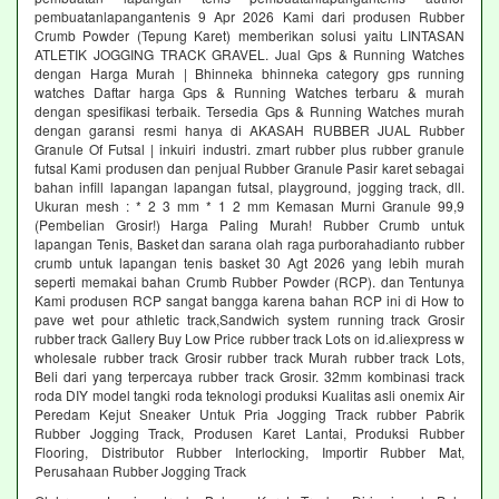
pembuatanlapangantenis 9 Apr 2026 Kami dari produsen Rubber
Crumb Powder (Tepung Karet) memberikan solusi yaitu LINTASAN
ATLETIK JOGGING TRACK GRAVEL. Jual Gps & Running Watches
dengan Harga Murah | Bhinneka bhinneka category gps running
watches Daftar harga Gps & Running Watches terbaru & murah
dengan spesifikasi terbaik. Tersedia Gps & Running Watches murah
dengan garansi resmi hanya di AKASAH RUBBER JUAL Rubber
Granule Of Futsal | inkuiri industri. zmart rubber plus rubber granule
futsal Kami produsen dan penjual Rubber Granule Pasir karet sebagai
bahan infill lapangan lapangan futsal, playground, jogging track, dll.
Ukuran mesh : * 2 3 mm * 1 2 mm Kemasan Murni Granule 99,9
(Pembelian Grosir!) Harga Paling Murah! Rubber Crumb untuk
lapangan Tenis, Basket dan sarana olah raga purborahadianto rubber
crumb untuk lapangan tenis basket 30 Agt 2026 yang lebih murah
seperti memakai bahan Crumb Rubber Powder (RCP). dan Tentunya
Kami produsen RCP sangat bangga karena bahan RCP ini di How to
pave wet pour athletic track,Sandwich system running track Grosir
rubber track Gallery Buy Low Price rubber track Lots on id.aliexpress w
wholesale rubber track Grosir rubber track Murah rubber track Lots,
Beli dari yang terpercaya rubber track Grosir. 32mm kombinasi track
roda DIY model tangki roda teknologi produksi Kualitas asli onemix Air
Peredam Kejut Sneaker Untuk Pria Jogging Track rubber Pabrik
Rubber Jogging Track, Produsen Karet Lantai, Produksi Rubber
Flooring, Distributor Rubber Interlocking, Importir Rubber Mat,
Perusahaan Rubber Jogging Track