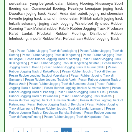
perusahaan yang bergerak dalam bidang Flooring, khususnya Sport
flooring dan Commercial flooring. Pesatnya kemajuan joging track
Dapatkan joging track Favorit Anda dari pabrik joging m.indonesian
Favorite joging track lantai di m.indonesian. Pilihlah pabrik joging track
terbaik sekarang! joging track. Jogging Waterproof Synthetic Rubber
Running Track Material rubber Pabrik Rubber Jogging Track, Produsen
Karet Lantai, Produksi Rubber Flooring, Distributor Rubber
Interlocking, Importir Rubber Mat, Perusahaan Rubber Jogging Track
Tag :
Pesan Rubber Jogging Track di Pandeglang
|
Pesan Rubber Jogging Track di
Serang
|
Pesan Rubber Jogging Track di Tangerang
|
Pesan Rubber Jogging Track
di Cilegon
|
Pesan Rubber Jogging Track di Serang
|
Pesan Rubber Jogging Track
di Tangerang
|
Pesan Rubber Jogging Track di Tangerang Selatan
|
Pesan Rubber
Jogging Track di Bantul
|
Pesan Rubber Jogging Track di GunungKidul
|
Pesan
Rubber Jogging Track di KulonProgo
|
Pesan Rubber Jogging Track di Sleman
|
Pesan Rubber Jogging Track di Yogyakarta
|
Pesan Rubber Jogging Track di
Sumatera
|
Pesan Rubber Jogging Track di Aceh
|
Pesan Rubber Jogging Track di
Banda Aceh
|
Pesan Rubber Jogging Track di Sumatera Utara
|
Pesan Rubber
Jogging Track di Medan
|
Pesan Rubber Jogging Track di Sumatera Barat
|
Pesan
Rubber Jogging Track di Padang
|
Pesan Rubber Jogging Track di Riau
|
Pesan
Rubber Jogging Track di Pekanbaru
|
Pesan Rubber Jogging Track di Jambi
|
Pesan Rubber Jogging Track di Sumatera Selatan
|
Pesan Rubber Jogging Track di
Palembang
|
Pesan Rubber Jogging Track di Bengkulu
|
Pesan Rubber Jogging
Track di Lampung
|
Pesan Rubber Jogging Track di Bandar Lampung
|
Pesan
Rubber Jogging Track di Kepulauan Bangka Belitung
|
Pesan Rubber Jogging
Track di PangkalPinang
|
Pesan Rubber Jogging Track di Kepulauan Riau
|
(current)
1
...
59
60
61
62
63
...
69