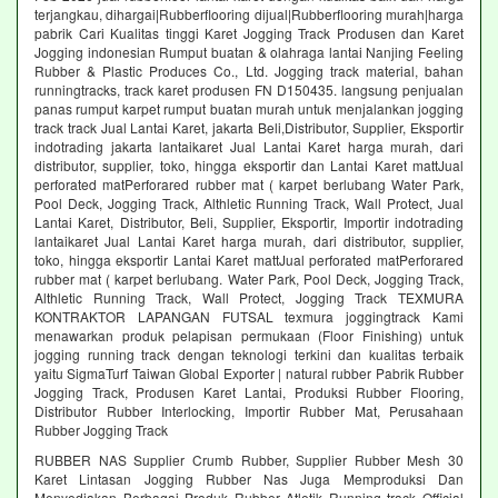
terjangkau, dihargai|Rubberflooring dijual|Rubberflooring murah|harga
pabrik Cari Kualitas tinggi Karet Jogging Track Produsen dan Karet
Jogging indonesian Rumput buatan & olahraga lantai Nanjing Feeling
Rubber & Plastic Produces Co., Ltd. Jogging track material, bahan
runningtracks, track karet produsen FN D150435. langsung penjualan
panas rumput karpet rumput buatan murah untuk menjalankan jogging
track track Jual Lantai Karet, jakarta Beli,Distributor, Supplier, Eksportir
indotrading jakarta lantaikaret Jual Lantai Karet harga murah, dari
distributor, supplier, toko, hingga eksportir dan Lantai Karet mattJual
perforated matPerforared rubber mat ( karpet berlubang Water Park,
Pool Deck, Jogging Track, Althletic Running Track, Wall Protect, Jual
Lantai Karet, Distributor, Beli, Supplier, Eksportir, Importir indotrading
lantaikaret Jual Lantai Karet harga murah, dari distributor, supplier,
toko, hingga eksportir Lantai Karet mattJual perforated matPerforared
rubber mat ( karpet berlubang. Water Park, Pool Deck, Jogging Track,
Althletic Running Track, Wall Protect, Jogging Track TEXMURA
KONTRAKTOR LAPANGAN FUTSAL texmura joggingtrack Kami
menawarkan produk pelapisan permukaan (Floor Finishing) untuk
jogging running track dengan teknologi terkini dan kualitas terbaik
yaitu SigmaTurf Taiwan Global Exporter | natural rubber Pabrik Rubber
Jogging Track, Produsen Karet Lantai, Produksi Rubber Flooring,
Distributor Rubber Interlocking, Importir Rubber Mat, Perusahaan
Rubber Jogging Track
RUBBER NAS Supplier Crumb Rubber, Supplier Rubber Mesh 30
Karet Lintasan Jogging Rubber Nas Juga Memproduksi Dan
Menyediakan Berbagai Produk Rubber Atletik Running track Official