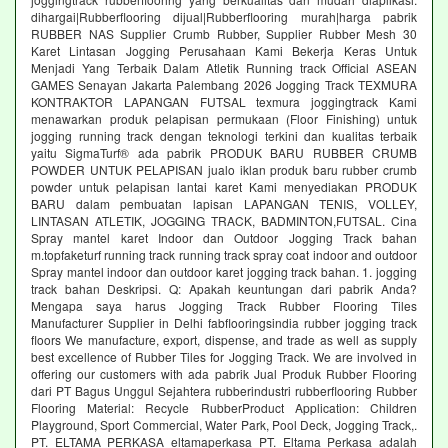
dihargai|Rubberflooring dijual|Rubberflooring murah|harga pabrik
RUBBER NAS Supplier Crumb Rubber, Supplier Rubber Mesh 30
Karet Lintasan Jogging Perusahaan Kami Bekerja Keras Untuk
Menjadi Yang Terbaik Dalam Atletik Running track Official ASEAN
GAMES Senayan Jakarta Palembang 2026 Jogging Track TEXMURA
KONTRAKTOR LAPANGAN FUTSAL texmura joggingtrack Kami
menawarkan produk pelapisan permukaan (Floor Finishing) untuk
jogging running track dengan teknologi terkini dan kualitas terbaik
yaitu SigmaTurf® ada pabrik PRODUK BARU RUBBER CRUMB
POWDER UNTUK PELAPISAN jualo iklan produk baru rubber crumb
powder untuk pelapisan lantai karet Kami menyediakan PRODUK
BARU dalam pembuatan lapisan LAPANGAN TENIS, VOLLEY,
LINTASAN ATLETIK, JOGGING TRACK, BADMINTON,FUTSAL. Cina
Spray mantel karet Indoor dan Outdoor Jogging Track bahan
m.topfaketurf running track running track spray coat indoor and outdoor
Spray mantel indoor dan outdoor karet jogging track bahan. 1. jogging
track bahan Deskripsi. Q: Apakah keuntungan dari pabrik Anda?
Mengapa saya harus Jogging Track Rubber Flooring Tiles
Manufacturer Supplier in Delhi fabflooringsindia rubber jogging track
floors We manufacture, export, dispense, and trade as well as supply
best excellence of Rubber Tiles for Jogging Track. We are involved in
offering our customers with ada pabrik Jual Produk Rubber Flooring
dari PT Bagus Unggul Sejahtera rubberindustri rubberflooring Rubber
Flooring Material: Recycle RubberProduct Application: Children
Playground, Sport Commercial, Water Park, Pool Deck, Jogging Track,.
PT. ELTAMA PERKASA eltamaperkasa PT. Eltama Perkasa adalah