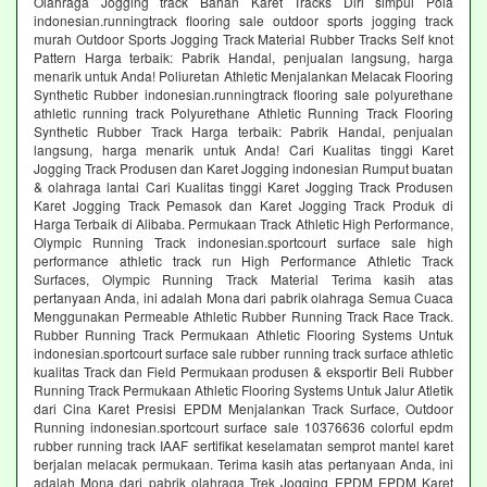
Olahraga Jogging track Bahan Karet Tracks Diri simpul Pola
indonesian.runningtrack flooring sale outdoor sports jogging track
murah Outdoor Sports Jogging Track Material Rubber Tracks Self knot
Pattern Harga terbaik: Pabrik Handal, penjualan langsung, harga
menarik untuk Anda! Poliuretan Athletic Menjalankan Melacak Flooring
Synthetic Rubber indonesian.runningtrack flooring sale polyurethane
athletic running track Polyurethane Athletic Running Track Flooring
Synthetic Rubber Track Harga terbaik: Pabrik Handal, penjualan
langsung, harga menarik untuk Anda! Cari Kualitas tinggi Karet
Jogging Track Produsen dan Karet Jogging indonesian Rumput buatan
& olahraga lantai Cari Kualitas tinggi Karet Jogging Track Produsen
Karet Jogging Track Pemasok dan Karet Jogging Track Produk di
Harga Terbaik di Alibaba. Permukaan Track Athletic High Performance,
Olympic Running Track indonesian.sportcourt surface sale high
performance athletic track run High Performance Athletic Track
Surfaces, Olympic Running Track Material Terima kasih atas
pertanyaan Anda, ini adalah Mona dari pabrik olahraga Semua Cuaca
Menggunakan Permeable Athletic Rubber Running Track Race Track.
Rubber Running Track Permukaan Athletic Flooring Systems Untuk
indonesian.sportcourt surface sale rubber running track surface athletic
kualitas Track dan Field Permukaan produsen & eksportir Beli Rubber
Running Track Permukaan Athletic Flooring Systems Untuk Jalur Atletik
dari Cina Karet Presisi EPDM Menjalankan Track Surface, Outdoor
Running indonesian.sportcourt surface sale 10376636 colorful epdm
rubber running track IAAF sertifikat keselamatan semprot mantel karet
berjalan melacak permukaan. Terima kasih atas pertanyaan Anda, ini
adalah Mona dari pabrik olahraga Trek Jogging EPDM EPDM Karet