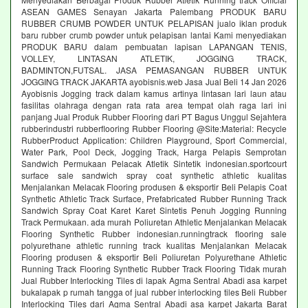
ASEAN GAMES Senayan Jakarta Palembang PRODUK BARU
RUBBER CRUMB POWDER UNTUK PELAPISAN jualo iklan produk
baru rubber crumb powder untuk pelapisan lantai Kami menyediakan
PRODUK BARU dalam pembuatan lapisan LAPANGAN TENIS,
VOLLEY, LINTASAN ATLETIK, JOGGING TRACK,
BADMINTON,FUTSAL. JASA PEMASANGAN RUBBER UNTUK
JOGGING TRACK JAKARTA ayobisnis.web Jasa Jual Beli 14 Jan 2026
Ayobisnis Jogging track dalam kamus artinya lintasan lari laun atau
fasilitas olahraga dengan rata rata area tempat olah raga lari ini
panjang Jual Produk Rubber Flooring dari PT Bagus Unggul Sejahtera
rubberindustri rubberflooring Rubber Flooring @Site:Material: Recycle
RubberProduct Application: Children Playground, Sport Commercial,
Water Park, Pool Deck, Jogging Track, Harga Pelapis Semprotan
Sandwich Permukaan Pelacak Atletik Sintetik indonesian.sportcourt
surface sale sandwich spray coat synthetic athletic kualitas
Menjalankan Melacak Flooring produsen & eksportir Beli Pelapis Coat
Synthetic Athletic Track Surface, Prefabricated Rubber Running Track
Sandwich Spray Coat Karet Karet Sintetis Penuh Jogging Running
Track Permukaan. ada murah Poliuretan Athletic Menjalankan Melacak
Flooring Synthetic Rubber indonesian.runningtrack flooring sale
polyurethane athletic running track kualitas Menjalankan Melacak
Flooring produsen & eksportir Beli Poliuretan Polyurethane Athletic
Running Track Flooring Synthetic Rubber Track Flooring Tidak murah
Jual Rubber Interlocking Tiles di lapak Agma Sentral Abadi asa karpet
bukalapak p rumah tangga of jual rubber interlocking tiles Beli Rubber
Interlocking Tiles dari Agma Sentral Abadi asa karpet Jakarta Barat