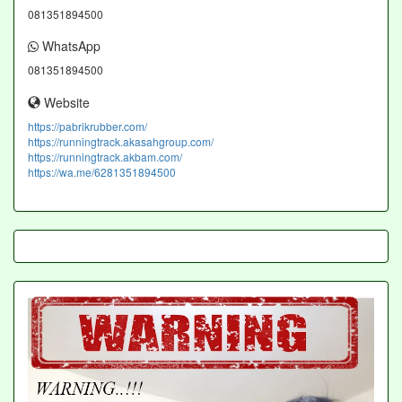
081351894500
WhatsApp
081351894500
Website
https://pabrikrubber.com/
https://runningtrack.akasahgroup.com/
https://runningtrack.akbam.com/
https://wa.me/6281351894500