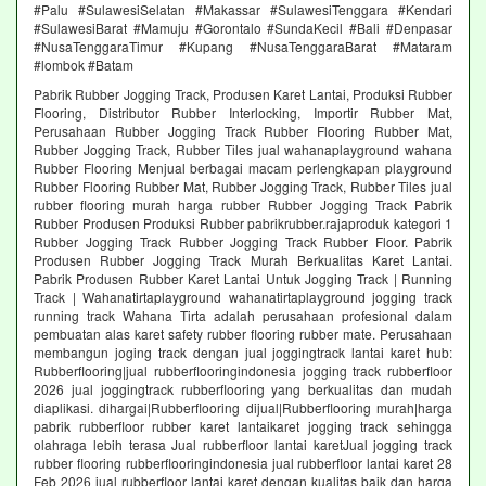
#Palu #SulawesiSelatan #Makassar #SulawesiTenggara #Kendari
#SulawesiBarat #Mamuju #Gorontalo #SundaKecil #Bali #Denpasar
#NusaTenggaraTimur #Kupang #NusaTenggaraBarat #Mataram
#lombok #Batam
Pabrik Rubber Jogging Track, Produsen Karet Lantai, Produksi Rubber
Flooring, Distributor Rubber Interlocking, Importir Rubber Mat,
Perusahaan Rubber Jogging Track Rubber Flooring Rubber Mat,
Rubber Jogging Track, Rubber Tiles jual wahanaplayground wahana
Rubber Flooring Menjual berbagai macam perlengkapan playground
Rubber Flooring Rubber Mat, Rubber Jogging Track, Rubber Tiles jual
rubber flooring murah harga rubber Rubber Jogging Track Pabrik
Rubber Produsen Produksi Rubber pabrikrubber.rajaproduk kategori 1
Rubber Jogging Track Rubber Jogging Track Rubber Floor. Pabrik
Produsen Rubber Jogging Track Murah Berkualitas Karet Lantai.
Pabrik Produsen Rubber Karet Lantai Untuk Jogging Track | Running
Track | Wahanatirtaplayground wahanatirtaplayground jogging track
running track Wahana Tirta adalah perusahaan profesional dalam
pembuatan alas karet safety rubber flooring rubber mate. Perusahaan
membangun joging track dengan jual joggingtrack lantai karet hub:
Rubberflooring|jual rubberflooringindonesia jogging track rubberfloor
2026 jual joggingtrack rubberflooring yang berkualitas dan mudah
diaplikasi. dihargai|Rubberflooring dijual|Rubberflooring murah|harga
pabrik rubberfloor rubber karet lantaikaret jogging track sehingga
olahraga lebih terasa Jual rubberfloor lantai karetJual jogging track
rubber flooring rubberflooringindonesia jual rubberfloor lantai karet 28
Feb 2026 jual rubberfloor lantai karet dengan kualitas baik dan harga