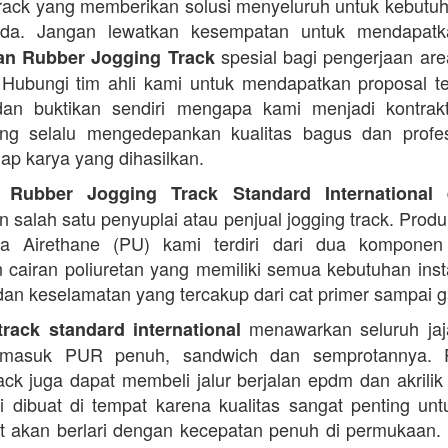
rack yang memberikan solusi menyeluruh untuk kebutu
Anda. Jangan lewatkan kesempatan untuk mendapa
spesial bagi pengerjaan area
n Rubber Jogging Track
. Hubungi tim ahli kami untuk mendapatkan proposal t
an buktikan sendiri mengapa kami menjadi kontrakt
ng selalu mengedepankan kualitas bagus dan profes
iap karya yang dihasilkan.
d
 Rubber Jogging Track Standard International
 salah satu penyuplai atau penjual jogging track. Produ
ana Airethane (PU) kami terdiri dari dua kompone
cairan poliuretan yang memiliki semua kebutuhan instal
dan keselamatan yang tercakup dari cat primer sampai ga
menawarkan seluruh jaja
rack standard international
termasuk PUR penuh, sandwich dan semprotannya. 
rack juga dapat membeli jalur berjalan epdm dan akrilik 
i dibuat di tempat karena kualitas sangat penting unt
t akan berlari dengan kecepatan penuh di permukaan.