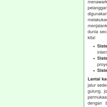
menawarka
pelanggan
digunakan
melakukan
menjalank
dunia sec
kita!
Sist
inter
Sist
proy
Sist
Lantai ka
jalur sed
gulung. j
permukaa
dengan b