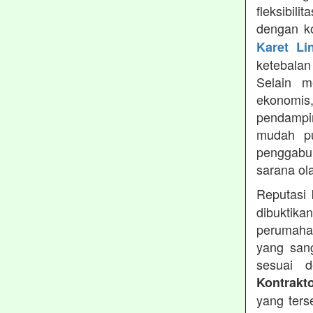
fleksibil
dengan ko
Karet Li
ketebala
Selain 
ekonomis
pendampin
mudah pu
penggabun
sarana ol
Reputasi
dibuktika
perumahan
yang sang
sesuai d
Kontrakt
yang ters