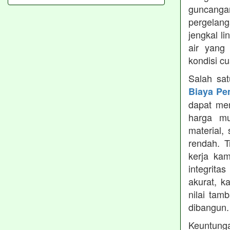
guncanga
pergelang
jengkal l
air yang
kondisi c
Salah sa
Biaya Pe
dapat men
harga mu
material,
rendah. 
kerja ka
integrita
akurat, k
nilai tamb
dibangun.
Keuntung