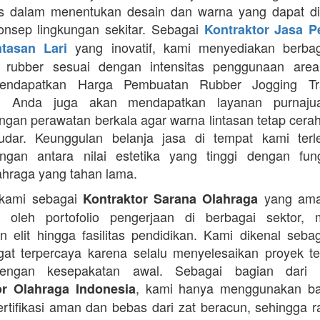
itas dalam menentukan desain dan warna yang dapat d
nsep lingkungan sekitar. Sebagai
Kontraktor Jasa 
yang inovatif, kami menyediakan berbaga
ntasan Lari
n rubber sesuai dengan intensitas penggunaan area 
mendapatkan Harga Pembuatan Rubber Jogging Tr
, Anda juga akan mendapatkan layanan purnaju
gan perawatan berkala agar warna lintasan tetap cerah
dar. Keunggulan belanja jasa di tempat kami terl
gan antara nilai estetika yang tinggi dengan fung
ahraga yang tahan lama.
 kami sebagai
yang ama
Kontraktor Sarana Olahraga
n oleh portofolio pengerjaan di berbagai sektor, 
 elit hingga fasilitas pendidikan. Kami dikenal seba
at terpercaya karena selalu menyelesaikan proyek t
engan kesepakatan awal. Sebagai bagian dari 
, kami hanya menggunakan b
or Olahraga Indonesia
ertifikasi aman dan bebas dari zat beracun, sehingga 