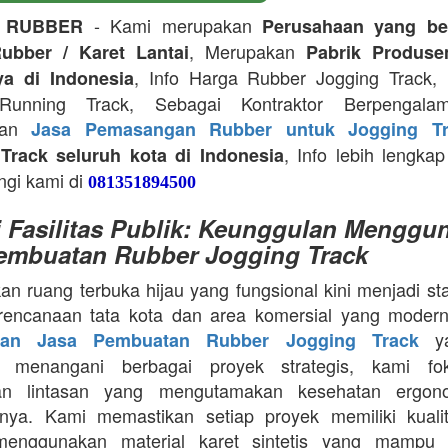
- Kami merupakan
 RUBBER
Perusahaan yang be
, Merupakan
ubber / Karet Lantai
Pabrik Produse
, Info Harga Rubber Jogging Track, D
ya di Indonesia
Running Track, Sebagai Kontraktor Berpengala
kan
Jasa Pemasangan Rubber untuk Jogging Tr
, Info lebih lengkap
Track seluruh kota di Indonesia
ngi kami di
081351894500
i Fasilitas Publik: Keunggulan Menggu
embuatan Rubber Jogging Track
an ruang terbuka hijau yang fungsional kini menjadi st
rencanaan tata kota dan area komersial yang modern
ya
aan Jasa Pembuatan Rubber Jogging Track
a menangani berbagai proyek strategis, kami f
an lintasan yang mengutamakan kesehatan ergon
nya. Kami memastikan setiap proyek memiliki kuali
enggunakan material karet sintetis yang mampu