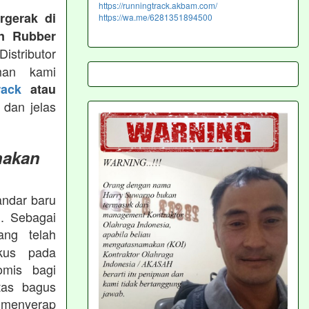
https://runningtrack.akbam.com/
rgerak di
https://wa.me/6281351894500
n Rubber
istributor
man kami
ack
atau
 dan jelas
nakan
andar baru
. Sebagai
ng telah
okus pada
omis bagi
tas bagus
 menyerap