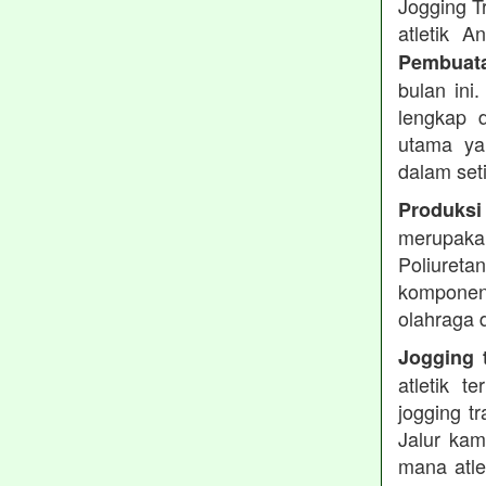
Jogging T
atletik 
Pembuata
bulan ini
lengkap d
utama ya
dalam set
Produksi
merupakan
Poliuret
komponen 
olahraga 
Jogging t
atletik 
jogging t
Jalur kam
mana atle