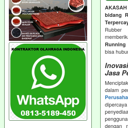
AKASAH
bidang R
Terperca
Rubber 
memberi
Running 
bisa hubu
Inovas
Jasa P
Menciptak
dalam pe
Perusah
dipercay
penyedia
pengguna
dengan m