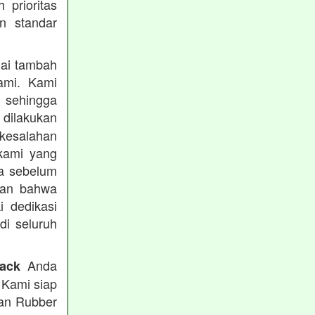
prioritas
n standar
lai tambah
ami. Kami
, sehingga
 dilakukan
 kesalahan
kami yang
ba sebelum
kan bahwa
i dedikasi
 di seluruh
Anda
rack
 Kami siap
tan Rubber