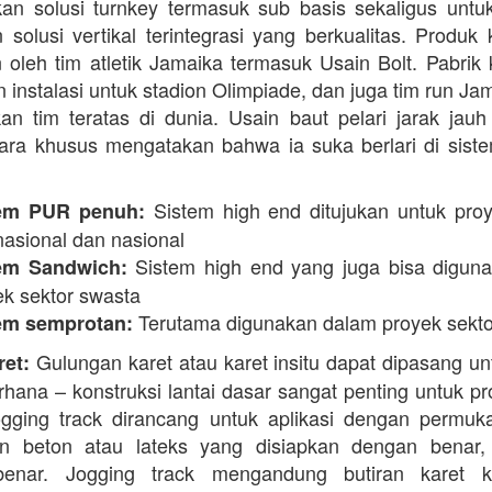
n solusi turnkey termasuk sub basis sekaligus unt
 solusi vertikal terintegrasi yang berkualitas. Produk 
 oleh tim atletik Jamaika termasuk Usain Bolt. Pabrik 
 instalasi untuk stadion Olimpiade, dan juga tim run Ja
an tim teratas di dunia. Usain baut pelari jarak jauh 
ara khusus mengatakan bahwa ia suka berlari di siste
Sistem high end ditujukan untuk proy
em PUR penuh:
nasional dan nasional
Sistem high end yang juga bisa digun
em Sandwich:
ek sektor swasta
Terutama digunakan dalam proyek sekto
em semprotan:
Gulungan karet atau karet insitu dapat dipasang un
ret:
erhana – konstruksi lantai dasar sangat penting untuk pr
ogging track dirancang untuk aplikasi dengan permuk
n beton atau lateks yang disiapkan dengan benar, 
enar. Jogging track mengandung butiran karet k