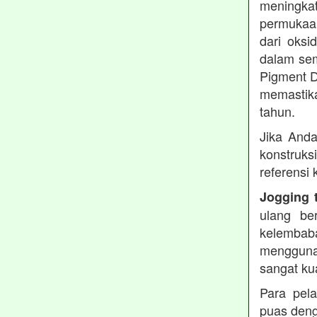
meningkat
permukaan
dari oksi
dalam sem
Pigment D
memastika
tahun.
Jika Anda
konstruks
referensi
Jogging 
ulang be
kelembaba
mengguna
sangat ku
Para pel
puas deng