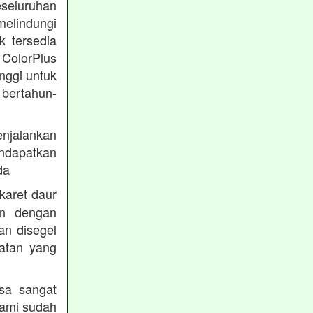
eseluruhan
melindungi
k tersedia
 ColorPlus
nggi untuk
 bertahun-
enjalankan
endapatkan
da
karet daur
an dengan
an disegel
atan yang
sa sangat
kami sudah