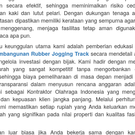
n secara efektif, sehingga meminimalkan risiko ce
an kaki dan lutut pelari. Dengan dukungan tenaga ah
intasan dipastikan memiliki kerataan yang sempurna agar
 menggenang, menjaga fasilitas tetap aman diguna
uaca apa pun.
tu keunggulan utama kami adalah pemberian edukasi
secara mendetail 
mbangunan Rubber Jogging Track
gelola investasi dengan bijak. Kami hadir dengan 
rah yang sangat kompetitif tanpa mengorbankan du
 sehingga biaya pemeliharaan di masa depan menjadi 
Transparansi dalam menyusun rencana anggaran adala
mi sebagai Kontraktor Olahraga Indonesia yang men
s dan kepuasan klien jangka panjang. Melalui perhit
ami memastikan setiap rupiah yang Anda keluarkan 
ah yang signifikan pada nilai properti dan kualitas fas
an luar biasa jika Anda bekerja sama dengan ka