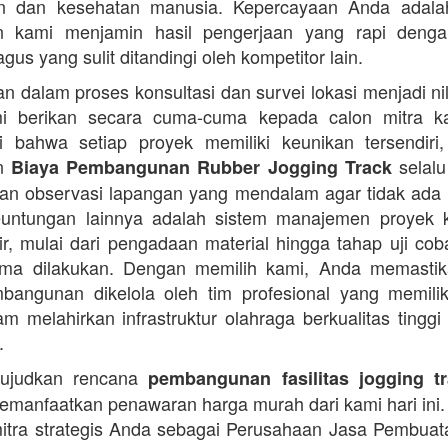
an dan kesehatan manusia. Kepercayaan Anda adalah 
n kami menjamin hasil pengerjaan yang rapi denga
agus yang sulit ditandingi oleh kompetitor lain.
 dalam proses konsultasi dan survei lokasi menjadi ni
i berikan secara cuma-cuma kepada calon mitra k
 bahwa setiap proyek memiliki keunikan tersendiri
an
selalu
Biaya Pembangunan Rubber Jogging Track
an observasi lapangan yang mendalam agar tidak ada
Keuntungan lainnya adalah sistem manajemen proyek 
sir, mulai dari pengadaan material hingga tahap uji co
rima dilakukan. Dengan memilih kami, Anda memasti
angunan dikelola oleh tim profesional yang memilik
am melahirkan infrastruktur olahraga berkualitas tinggi
.
ujudkan rencana
pembangunan fasilitas jogging t
manfaatkan penawaran harga murah dari kami hari ini.
itra strategis Anda sebagai Perusahaan Jasa Pembua