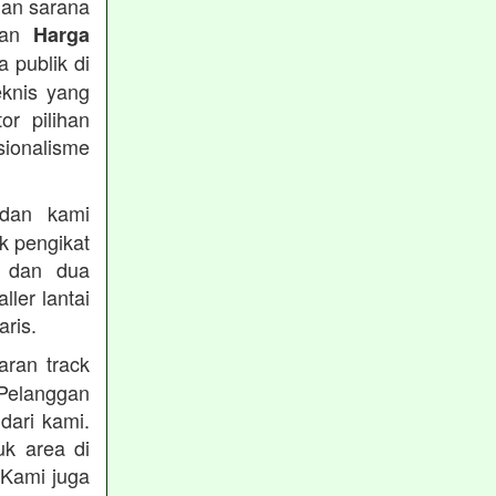
han sarana
tkan
Harga
 publik di
eknis yang
or pilihan
ionalisme
an kami
k pengikat
n dan dua
ler lantai
ris.
ran track
Pelanggan
dari kami.
uk area di
 Kami juga