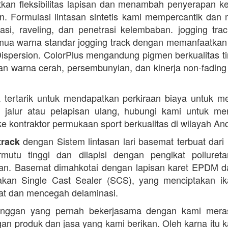
kan fleksibilitas lapisan dan menambah penyerapan k
. Formulasi lintasan sintetis kami mempercantik dan 
dasi, raveling, dan penetrasi kelembaban. jogging trac
ua warna standar jogging track dengan memanfaatkan
ispersion. ColorPlus mengandung pigmen berkualitas ti
n warna cerah, persembunyian, dan kinerja non-fading
 tertarik untuk mendapatkan perkiraan biaya untuk m
i jalur atau pelapisan ulang, hubungi kami untuk m
 ke kontraktor permukaan sport berkualitas di wilayah An
dengan Sistem lintasan lari basemat terbuat dari 
track
rmutu tinggi dan dilapisi dengan pengikat poliuret
n. Basemat dimahkotai dengan lapisan karet EPDM d
kan Single Cast Sealer (SCS), yang menciptakan ik
at dan mencegah delaminasi.
anggan yang pernah bekerjasama dengan kami mera
an produk dan jasa yang kami berikan. Oleh karna itu 