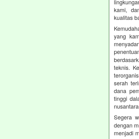
lingkung
kami, da
kualitas b
Kemudahan
yang kam
menyadari
penentu
berdasark
teknis. 
terorgani
serah te
dana pemb
tinggi dal
nusantara
Segera w
dengan me
menjadi m