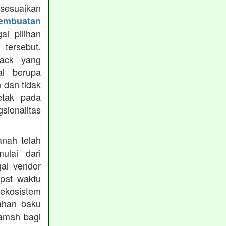
isesuaikan
Pembuatan
i pilihan
tersebut.
ack yang
al berupa
 dan tidak
etak pada
sionalitas
nah telah
mulai dari
gai vendor
epat waktu
ekosistem
ahan baku
ramah bagi