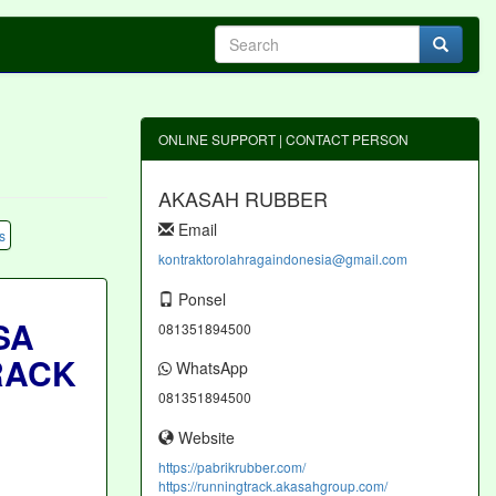
ONLINE SUPPORT | CONTACT PERSON
AKASAH RUBBER
Email
kontraktorolahragaindonesia@gmail.com
Ponsel
SA
081351894500
RACK
WhatsApp
081351894500
Website
https://pabrikrubber.com/
https://runningtrack.akasahgroup.com/