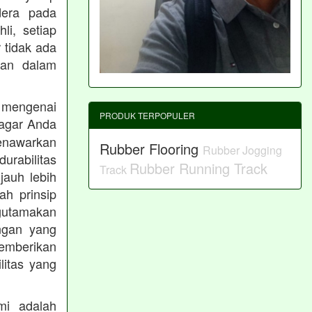
dera pada
li, setiap
 tidak ada
kan dalam
 mengenai
PRODUK TERPOPULER
agar Anda
menawarkan
Rubber Flooring
Rubber Jogging
rabilitas
Rubber Running Track
Track
jauh lebih
h prinsip
gutamakan
ungan yang
memberikan
ilitas yang
mi adalah