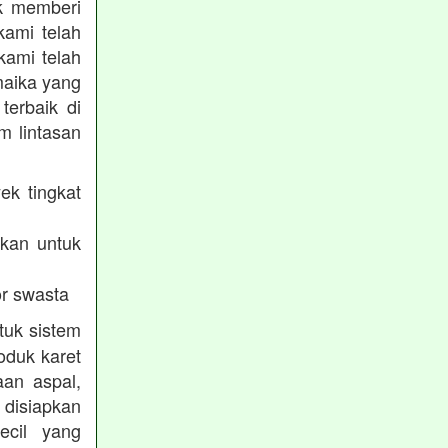
uk memberi
kami telah
kami telah
maika yang
terbaik di
m lintasan
ek tingkat
akan untuk
r swasta
tuk sistem
oduk karet
aan aspal,
disiapkan
ecil yang