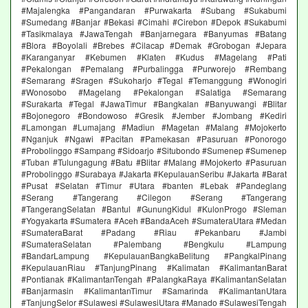
#Majalengka #Pangandaran #Purwakarta #Subang #Sukabumi
#Sumedang #Banjar #Bekasi #Cimahi #Cirebon #Depok #Sukabumi
#Tasikmalaya #JawaTengah #Banjarnegara #Banyumas #Batang
#Blora #Boyolali #Brebes #Cilacap #Demak #Grobogan #Jepara
#Karanganyar #Kebumen #Klaten #Kudus #Magelang #Pati
#Pekalongan #Pemalang #Purbalingga #Purworejo #Rembang
#Semarang #Sragen #Sukoharjo #Tegal #Temanggung #Wonogiri
#Wonosobo #Magelang #Pekalongan #Salatiga #Semarang
#Surakarta #Tegal #JawaTimur #Bangkalan #Banyuwangi #Blitar
#Bojonegoro #Bondowoso #Gresik #Jember #Jombang #Kediri
#Lamongan #Lumajang #Madiun #Magetan #Malang #Mojokerto
#Nganjuk #Ngawi #Pacitan #Pamekasan #Pasuruan #Ponorogo
#Probolinggo #Sampang #Sidoarjo #Situbondo #Sumenep #Sumenep
#Tuban #Tulungagung #Batu #Blitar #Malang #Mojokerto #Pasuruan
#Probolinggo #Surabaya #Jakarta #KepulauanSeribu #Jakarta #Barat
#Pusat #Selatan #Timur #Utara #banten #Lebak #Pandeglang
#Serang #Tangerang #Cilegon #Serang #Tangerang
#TangerangSelatan #Bantul #GunungKidul #KulonProgo #Sleman
#Yogyakarta #Sumatera #Aceh #BandaAceh #SumateraUtara #Medan
#SumateraBarat #Padang #Riau #Pekanbaru #Jambi
#SumateraSelatan #Palembang #Bengkulu #Lampung
#BandarLampung #KepulauanBangkaBelitung #PangkalPinang
#KepulauanRiau #TanjungPinang #Kalimatan #KalimantanBarat
#Pontianak #KalimantanTengah #PalangkaRaya #KalimantanSelatan
#Banjarmasin #KalimantanTimur #Samarinda #KalimantanUtara
#TanjungSelor #Sulawesi #SulawesiUtara #Manado #SulawesiTengah