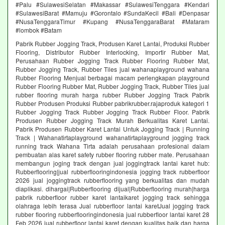
#Palu #SulawesiSelatan #Makassar #SulawesiTenggara #Kendari
#SulawesiBarat #Mamuju #Gorontalo #SundaKecil #Bali #Denpasar
#NusaTenggaraTimur #Kupang #NusaTenggaraBarat #Mataram
#lombok #Batam
Pabrik Rubber Jogging Track, Produsen Karet Lantai, Produksi Rubber
Flooring, Distributor Rubber Interlocking, Importir Rubber Mat,
Perusahaan Rubber Jogging Track Rubber Flooring Rubber Mat,
Rubber Jogging Track, Rubber Tiles jual wahanaplayground wahana
Rubber Flooring Menjual berbagai macam perlengkapan playground
Rubber Flooring Rubber Mat, Rubber Jogging Track, Rubber Tiles jual
rubber flooring murah harga rubber Rubber Jogging Track Pabrik
Rubber Produsen Produksi Rubber pabrikrubber.rajaproduk kategori 1
Rubber Jogging Track Rubber Jogging Track Rubber Floor. Pabrik
Produsen Rubber Jogging Track Murah Berkualitas Karet Lantai.
Pabrik Produsen Rubber Karet Lantai Untuk Jogging Track | Running
Track | Wahanatirtaplayground wahanatirtaplayground jogging track
running track Wahana Tirta adalah perusahaan profesional dalam
pembuatan alas karet safety rubber flooring rubber mate. Perusahaan
membangun joging track dengan jual joggingtrack lantai karet hub:
Rubberflooring|jual rubberflooringindonesia jogging track rubberfloor
2026 jual joggingtrack rubberflooring yang berkualitas dan mudah
diaplikasi. dihargai|Rubberflooring dijual|Rubberflooring murah|harga
pabrik rubberfloor rubber karet lantaikaret jogging track sehingga
olahraga lebih terasa Jual rubberfloor lantai karetJual jogging track
rubber flooring rubberflooringindonesia jual rubberfloor lantai karet 28
Feb 2026 jual rubberfloor lantai karet dengan kualitas baik dan harga