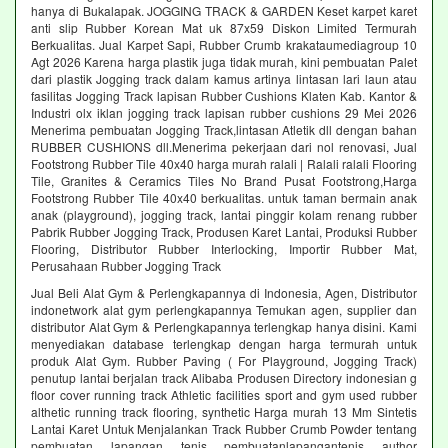
hanya di Bukalapak. JOGGING TRACK & GARDEN Keset karpet karet
anti slip Rubber Korean Mat uk 87x59 Diskon Limited Termurah
Berkualitas. Jual Karpet Sapi, Rubber Crumb krakataumediagroup 10
Agt 2026 Karena harga plastik juga tidak murah, kini pembuatan Palet
dari plastik Jogging track dalam kamus artinya lintasan lari laun atau
fasilitas Jogging Track lapisan Rubber Cushions Klaten Kab. Kantor &
Industri olx iklan jogging track lapisan rubber cushions 29 Mei 2026
Menerima pembuatan Jogging Track,lintasan Atletik dll dengan bahan
RUBBER CUSHIONS dll.Menerima pekerjaan dari nol renovasi, Jual
Footstrong Rubber Tile 40x40 harga murah ralali | Ralali ralali Flooring
Tile, Granites & Ceramics Tiles No Brand Pusat Footstrong,Harga
Footstrong Rubber Tile 40x40 berkualitas. untuk taman bermain anak
anak (playground), jogging track, lantai pinggir kolam renang rubber
Pabrik Rubber Jogging Track, Produsen Karet Lantai, Produksi Rubber
Flooring, Distributor Rubber Interlocking, Importir Rubber Mat,
Perusahaan Rubber Jogging Track
Jual Beli Alat Gym & Perlengkapannya di Indonesia, Agen, Distributor
indonetwork alat gym perlengkapannya Temukan agen, supplier dan
distributor Alat Gym & Perlengkapannya terlengkap hanya disini. Kami
menyediakan database terlengkap dengan harga termurah untuk
produk Alat Gym. Rubber Paving ( For Playground, Jogging Track)
penutup lantai berjalan track Alibaba Produsen Directory indonesian g
floor cover running track Athletic facilities sport and gym used rubber
althetic running track flooring, synthetic Harga murah 13 Mm Sintetis
Lantai Karet Untuk Menjalankan Track Rubber Crumb Powder tentang
pembuatan lapangan tenis pembuatanlapangantenis author