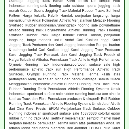
Olahraga Jogging track Bahan Karet Tracks Diri simpul Pola
indonesian.runningtrack flooring sale outdoor sports jogging track
murah Outdoor Sports Jogging Track Material Rubber Tracks Self knot
Pattern Harga terbaik: Pabrik Handal, penjualan langsung, harga
menarik untuk Anda! Poliuretan Athletic Menjalankan Melacak Flooring
Synthetic Rubber indonesian.runningtrack flooring sale polyurethane
athletic running track Polyurethane Athletic Running Track Flooring
Synthetic Rubber Track Harga terbaik: Pabrik Handal, penjualan
langsung, harga menarik untuk Anda! Cari Kualitas tinggi Karet
Jogging Track Produsen dan Karet Jogging indonesian Rumput buatan
& olahraga lantai Cari Kualitas tinggi Karet Jogging Track Produsen
Karet Jogging Track Pemasok dan Karet Jogging Track Produk di
Harga Terbaik di Alibaba. Permukaan Track Athletic High Performance,
Olympic Running Track indonesian.sportcourt surface sale high
performance athletic track run High Performance Athletic Track
Surfaces, Olympic Running Track Material Terima kasih atas
pertanyaan Anda, ini adalah Mona dari pabrik olahraga Semua Cuaca
Menggunakan Permeable Athletic Rubber Running Track Race Track.
Rubber Running Track Permukaan Athletic Flooring Systems Untuk
indonesian.sportcourt surface sale rubber running track surface athletic
kualitas Track dan Field Permukaan produsen & eksportir Beli Rubber
Running Track Permukaan Athletic Flooring Systems Untuk Jalur Atletik
dari Cina Karet Presisi EPDM Menjalankan Track Surface, Outdoor
Running indonesian.sportcourt surface sale 10376636 colorful epdm
rubber running track IAAF sertifikat keselamatan semprot mantel karet
berjalan melacak permukaan. Terima kasih atas pertanyaan Anda, ini
adalah Mona dari pabrik olahraga Trek Jogging EPDM EPDM Karet