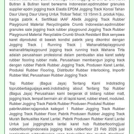
Butiran & Butiran karet berwarna indonesian.epdmrubber granules
supplier epdm jogging track Elastis EPDM Jogging Track Korosi Tahan
Daur Ulang Daur Ulang Untuk Trotoar Tebal: 13 15mm 3. produk hijau,
harga pabrik 4. Sertifikasi IAAF Atletik Jogging Track Rubber
Playground Material Recyclingable Crumb indonesian.epdmrubber
granules sale jogging track rubber playground Jogging Track Rubber
Playground Material Recyclable Crumb Shock Resistant Blok senyawa
karet diproduksi di bawah kondisi pabrik yang dikontrol dengan
Jogging Track | Running Track | Wahanatirtaplayground
wahanatirtaplayground jogging track running track Wahana Tirta
adalah perusahaan profesional dalam pembuatan alas karet safety
rubber flooring rubber mate. Perusahaan membangun joging track
dengan rubber Pabrik Rubber Jogging Track, Produsen Karet Lantai,
Produksi Rubber Flooring, Distributor Rubber Interlocking, Importir
Rubber Mat, Perusahaan Rubber Jogging Track
Top Rubber (Bagus Jaya) Tentang Kami Indotrading
toprubberbagusjaya.web.indotrading about Tentang Top Rubber
(Bagus Jaya) Perusahaan kami bergerak di bidang rubber matt,
jogging track, tempat bermain air di lapisi karet, rubber sheet, moduled.
Rubber Jogging Track Pabrik Rubber Produsen Produksi Rubber
pabrikrubber.rajaproduk kategori 1 Rubber Jogging Track Rubber
Jogging Track Rubber Floor. Pabrik Produsen Rubber Jogging Track
Murah Berkualitas Karet Lantai. Pabrik Produsen Rubber Karet Lantai
Untuk jual joggingtrack lantai karet hub Rubberflooring|jual
rubberflooringindonesia jogging track rubberfloor 23 Feb 2026 jual
joggingtrack rubberflooring yang berkualitas dan mudah diaplikasi.