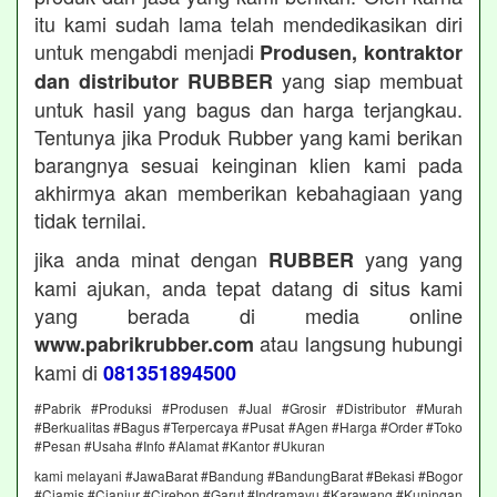
itu kami sudah lama telah mendedikasikan diri
untuk mengabdi menjadi
Produsen, kontraktor
yang siap membuat
dan distributor RUBBER
untuk hasil yang bagus dan harga terjangkau.
Tentunya jika Produk Rubber yang kami berikan
barangnya sesuai keinginan klien kami pada
akhirmya akan memberikan kebahagiaan yang
tidak ternilai.
jika anda minat dengan
yang yang
RUBBER
kami ajukan, anda tepat datang di situs kami
yang berada di media online
atau langsung hubungi
www.pabrikrubber.com
kami di
081351894500
#Pabrik #Produksi #Produsen #Jual #Grosir #Distributor #Murah
#Berkualitas #Bagus #Terpercaya #Pusat #Agen #Harga #Order #Toko
#Pesan #Usaha #Info #Alamat #Kantor #Ukuran
kami melayani #JawaBarat #Bandung #BandungBarat #Bekasi #Bogor
#Ciamis #Cianjur #Cirebon #Garut #Indramayu #Karawang #Kuningan