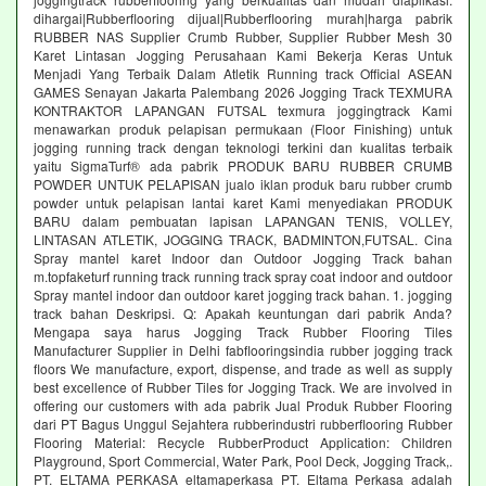
dihargai|Rubberflooring dijual|Rubberflooring murah|harga pabrik
RUBBER NAS Supplier Crumb Rubber, Supplier Rubber Mesh 30
Karet Lintasan Jogging Perusahaan Kami Bekerja Keras Untuk
Menjadi Yang Terbaik Dalam Atletik Running track Official ASEAN
GAMES Senayan Jakarta Palembang 2026 Jogging Track TEXMURA
KONTRAKTOR LAPANGAN FUTSAL texmura joggingtrack Kami
menawarkan produk pelapisan permukaan (Floor Finishing) untuk
jogging running track dengan teknologi terkini dan kualitas terbaik
yaitu SigmaTurf® ada pabrik PRODUK BARU RUBBER CRUMB
POWDER UNTUK PELAPISAN jualo iklan produk baru rubber crumb
powder untuk pelapisan lantai karet Kami menyediakan PRODUK
BARU dalam pembuatan lapisan LAPANGAN TENIS, VOLLEY,
LINTASAN ATLETIK, JOGGING TRACK, BADMINTON,FUTSAL. Cina
Spray mantel karet Indoor dan Outdoor Jogging Track bahan
m.topfaketurf running track running track spray coat indoor and outdoor
Spray mantel indoor dan outdoor karet jogging track bahan. 1. jogging
track bahan Deskripsi. Q: Apakah keuntungan dari pabrik Anda?
Mengapa saya harus Jogging Track Rubber Flooring Tiles
Manufacturer Supplier in Delhi fabflooringsindia rubber jogging track
floors We manufacture, export, dispense, and trade as well as supply
best excellence of Rubber Tiles for Jogging Track. We are involved in
offering our customers with ada pabrik Jual Produk Rubber Flooring
dari PT Bagus Unggul Sejahtera rubberindustri rubberflooring Rubber
Flooring Material: Recycle RubberProduct Application: Children
Playground, Sport Commercial, Water Park, Pool Deck, Jogging Track,.
PT. ELTAMA PERKASA eltamaperkasa PT. Eltama Perkasa adalah