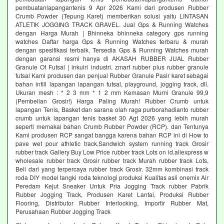
pembuatanlapangantenis 9 Apr 2026 Kami dari produsen Rubber
Crumb Powder (Tepung Karet) memberikan solusi yaitu LINTASAN
ATLETIK JOGGING TRACK GRAVEL. Jual Gps & Running Watches
dengan Harga Murah | Bhinneka bhinneka category gps running
watches Daftar harga Gps & Running Watches terbaru & murah
dengan spesifikasi terbaik. Tersedia Gps & Running Watches murah
dengan garansi resmi hanya di AKASAH RUBBER JUAL Rubber
Granule Of Futsal | inkuiri industri. zmart rubber plus rubber granule
futsal Kami produsen dan penjual Rubber Granule Pasir karet sebagai
bahan infill lapangan lapangan futsal, playground, jogging track, dll.
Ukuran mesh : * 2 3 mm * 1 2 mm Kemasan Murni Granule 99,9
(Pembelian Grosir!) Harga Paling Murah! Rubber Crumb untuk
lapangan Tenis, Basket dan sarana olah raga purborahadianto rubber
crumb untuk lapangan tenis basket 30 Agt 2026 yang lebih murah
seperti memakai bahan Crumb Rubber Powder (RCP). dan Tentunya
Kami produsen RCP sangat bangga karena bahan RCP ini di How to
pave wet pour athletic track,Sandwich system running track Grosir
rubber track Gallery Buy Low Price rubber track Lots on id.aliexpress w
wholesale rubber track Grosir rubber track Murah rubber track Lots,
Beli dari yang terpercaya rubber track Grosir. 32mm kombinasi track
roda DIY model tangki roda teknologi produksi Kualitas asli onemix Air
Peredam Kejut Sneaker Untuk Pria Jogging Track rubber Pabrik
Rubber Jogging Track, Produsen Karet Lantai, Produksi Rubber
Flooring, Distributor Rubber Interlocking, Importir Rubber Mat,
Perusahaan Rubber Jogging Track