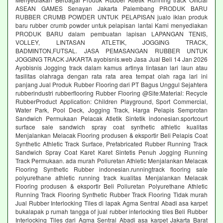
ASEAN GAMES Senayan Jakarta Palembang PRODUK BARU
RUBBER CRUMB POWDER UNTUK PELAPISAN jualo iklan produk
baru rubber crumb powder untuk pelapisan lantai Kami menyediakan
PRODUK BARU dalam pembuatan lapisan LAPANGAN TENIS,
VOLLEY, LINTASAN ATLETIK, JOGGING TRACK,
BADMINTON,FUTSAL. JASA PEMASANGAN RUBBER UNTUK
JOGGING TRACK JAKARTA ayobisnis.web Jasa Jual Beli 14 Jan 2026
Ayobisnis Jogging track dalam kamus artinya lintasan lari laun atau
fasilitas olahraga dengan rata rata area tempat olah raga lari ini
panjang Jual Produk Rubber Flooring dari PT Bagus Unggul Sejahtera
rubberindustri rubberflooring Rubber Flooring @Site:Material: Recycle
RubberProduct Application: Children Playground, Sport Commercial,
Water Park, Pool Deck, Jogging Track, Harga Pelapis Semprotan
Sandwich Permukaan Pelacak Atletik Sintetik indonesian.sportcourt
surface sale sandwich spray coat synthetic athletic kualitas
Menjalankan Melacak Flooring produsen & eksportir Beli Pelapis Coat
Synthetic Athletic Track Surface, Prefabricated Rubber Running Track
Sandwich Spray Coat Karet Karet Sintetis Penuh Jogging Running
Track Permukaan. ada murah Poliuretan Athletic Menjalankan Melacak
Flooring Synthetic Rubber indonesian.runningtrack flooring sale
polyurethane athletic running track kualitas Menjalankan Melacak
Flooring produsen & eksportir Beli Poliuretan Polyurethane Athletic
Running Track Flooring Synthetic Rubber Track Flooring Tidak murah
Jual Rubber Interlocking Tiles di lapak Agma Sentral Abadi asa karpet
bukalapak p rumah tangga of jual rubber interlocking tiles Beli Rubber
Interlocking Tiles dari Agma Sentral Abadi asa karpet Jakarta Barat