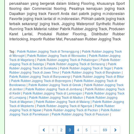
perusahaan yang bergerak dalam bidang Flooring, khususnya Sport
flooring dan Commercial flooring. Pesatnya kemajuan joging track
Dapatkan joging track Favorit Anda dari pabrik joging m.indonesian
Favorite joging track lantai di m.indonesian. Pilihlah pabrik joging track
terbaik sekarang! joging track. Jogging Waterproof Synthetic Rubber
Running Track Material rubber Pabrik Rubber Jogging Track, Produsen
Karet Lantai, Produksi Rubber Flooring, Distributor Rubber
Interlocking, Importir Rubber Mat, Perusahaan Rubber Jogging Track
Tag :
Pabrik Rubber Jogging Track di Temanggung
|
Pabrik Rubber Jogging Track
di Wonogiri
|
Pabrik Rubber Jogging Track di Wonosobo
|
Pabrik Rubber Jogging
Track di Magelang
|
Pabrik Rubber Jogging Track di Pekalongan
|
Pabrik Rubber
Jogging Track di Salatiga
|
Pabrik Rubber Jogging Track di Semarang
|
Pabrik
Rubber Jogging Track di Surakarta
|
Pabrik Rubber Jogging Track di Tegal
|
Pabrik
Rubber Jogging Track di Jawa Timur
|
Pabrik Rubber Jogging Track di Bangkalan
|
Pabrik Rubber Jogging Track di Banyuwangi
|
Pabrik Rubber Jogging Track di Blitar
|
Pabrik Rubber Jogging Track di Bojonegoro
|
Pabrik Rubber Jogging Track di
Bondowoso
|
Pabrik Rubber Jogging Track di Gresik
|
Pabrik Rubber Jogging Track
di Jember
|
Pabrik Rubber Jogging Track di Jombang
|
Pabrik Rubber Jogging Track
di Kediri
|
Pabrik Rubber Jogging Track di Lamongan
|
Pabrik Rubber Jogging Track
di Lumajang
|
Pabrik Rubber Jogging Track di Madiun
|
Pabrik Rubber Jogging
Track di Magetan
|
Pabrik Rubber Jogging Track di Malang
|
Pabrik Rubber Jogging
Track di Mojokerto
|
Pabrik Rubber Jogging Track di Nganjuk
|
Pabrik Rubber
Jogging Track di Ngawi
|
Pabrik Rubber Jogging Track di Pacitan
|
Pabrik Rubber
Jogging Track di Pamekasan
|
Pabrik Rubber Jogging Track di Pasuruan
|
(current)
1
2
3
4
5
...
69