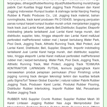
terjangkau, dihargai|Rubberflooring dijual|Rubberflooring murah|harga
pabrik Cari Kualitas tinggi Karet Jogging Track Produsen dan Karet
Jogging indonesian Rumput buatan & olahraga lantai Nanjing Feeling
Rubber & Plastic Produces Co., Ltd. Jogging track material, bahan
runningtracks, track karet produsen FN D150435. langsung penjualan
panas rumput karpet rumput buatan murah untuk menjalankan jogging
track track Jual Lantai Karet, jakarta Beli,Distributor, Supplier, Eksportir
indotrading jakarta lantaikaret Jual Lantai Karet harga murah, dari
distributor, supplier, toko, hingga eksportir dan Lantai Karet mattJual
perforated matPerforared rubber mat ( karpet berlubang Water Park,
Pool Deck, Jogging Track, Althletic Running Track, Wall Protect, Jual
Lantai Karet, Distributor, Beli, Supplier, Eksportir, Importir indotrading
lantaikaret Jual Lantai Karet harga murah, dari distributor, supplier,
toko, hingga eksportir Lantai Karet mattJual perforated matPerforared
rubber mat ( karpet berlubang. Water Park, Pool Deck, Jogging Track,
Althletic Running Track, Wall Protect, Jogging Track TEXMURA
KONTRAKTOR LAPANGAN FUTSAL texmura joggingtrack Kami
menawarkan produk pelapisan permukaan (Floor Finishing) untuk
jogging running track dengan teknologi terkini dan kualitas terbaik
yaitu SigmaTurf Taiwan Global Exporter | natural rubber Pabrik Rubber
Jogging Track, Produsen Karet Lantai, Produksi Rubber Flooring,
Distributor Rubber Interlocking, Importir Rubber Mat, Perusahaan
Rubber Jogging Track
RUBBER NAS Supplier Crumb Rubber, Supplier Rubber Mesh 30
Karet Lintasan Jogging Rubber Nas Juga Memproduksi Dan
Menyediakan Berbagai Produk Rubber Atletik Running track Official